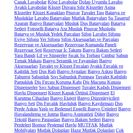
Çanak Lavabolar
Köşe Lavabolar
Dolap Uyumlu Lavabo
Ayaklı Lavabolar
Klozet
Duvara Sıfır Klozetler
Asma
Klozetler
Klozet Kapakları
Pisuvar
Tuvalet Taşı
Batarya ve
Musluklar
Lavabo Bataryaları
Mutfak Bataryaları
Su Tasarruf
Aparatı
Banyo Bataryaları
Musluk
Duş Bataryaları
Batarya
Setleri
Fotoselli Batarya
Ara Musluk
Pisuvar Musluğu
Batarya ve Musluk Yedek Parçaları
Sifon
Lavabo Sifonu
Eviye Sifonu
Yer Sifonu
Sifon Aksesuarları ve Parçaları
Rezervuar ve Aksesuarları
Rezervuar Kumanda Paneli
Rezervuar Seti
Rezervuar İç Takımı
Banyo Bakım Setleri
Yara Bandı
Lif ve Süngerler
Sıcak Su Torbası
Cımbız
Sabun
Tırnak Makası
Banyo Seramik ve Fayansları
Banyo
Aksesuarları
Tuvalet ve Klozet Fırçaları
Ayaklı Fırçalık ve
Kağıtlık Seti
Duş Rafı
Banyo Aynaları
Banyo Askısı
Banyo
Taburesi
Sabunluk
Sıvı Sabunluk Pompası
Tuvalet Kağıtlığı
Pamukluk
Diş Fırçası Koruma Kabı
Diş Macunu Kutusu
Dispenserler
Sıvı Sabun Dispenseri
Tuvalet Kağıdı Dispenseri
Havlu Dispenseri
Klozet Kapak Örtüsü Dispenseri
El
Kurutma Cihazları
Banyo Etajeri
Banyo Düzenleyicileri
Banyo Seti
Diş Fırçalık
Havluluk
Banyo Kaydırmazı
Duş
Perde Askısı
Yaşlı ve Bedensel Engelli Banyo Ürünleri
Banyo
Havalandırma ve Isıtma
Banyo Aspiratörü
Diğer
Banyo
Tekstil
Banyo Paspasları
Banyo Bakım Setleri
Banyo
Perdeleri
Bornoz
Peştemal
Havlu
MUTFAK
Mutfak
Mobilyaları
Mutfak Dolapları
Hazır Mutfak Dolapları
Çok