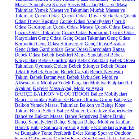
Masası Sandalyesi
Konsol
Servis Masaları
Masa ve Masa
Takımları
Yemek Masası ve Takımları
Mutfak Masası ve
Takımları
Çocuk Odası
Çocuk Odası Duvar Stickerları
Çocuk
Odası Duvar Kağıtları
Çocuk Odası Sandalyeleri
Çocuk
Odası Gardıropları
Çocuk Odası Masası
Çocuk Odası Bazası
Çocuk Odası Takımları
Çocuk Odası Komodini
Çocuk Odası
Karyolaları
Genç Odası
Genç Odası Takımları
Genç Odası
Komodini
Genç Odası Şifonyerleri
Genç Odası Bazaları
Genç Odası Gardıropları
Genç Odası Karyolaları
Ranza
Bebek Odası
Bebek Beşikleri
Mama Sandalyesi
Bebek
Karyolaları
Bebek Gardıropları
Bebek Yatakları
Bebek Odası
Takımları
Oyuncak Dolabı
Bebek Şifonyer
Bebek Odası
Tekstili
Bebek Yorganı
Bebek Çarşafı
Bebek Nevresim
Takımı
Bebek Battaniyesi
Bebek Uyku Seti
Mobilya
Aksesuarları
Mobilya Yedek Parçaları
Mobilya Kulpları
Raf
Ayakları
Keçeler
Masa Ayağı
Mobilya Ayağı
BAHÇE,BALKON VE OUTDOOR
Bahçe Mobilyaları
Bahçe Takımları
Balkon ve Bahçe Oturma Grubu
Bahçe ve
Balkon Yemek Masası Takımları
Balkon ve Bahçe Köşe
Takımı
Bistro Setleri
Bahçe Minderi
Çardak ve Kameriyeler
Bahçe ve Balkon Masası
Bahçe Şemsiyesi
Bahçe Bankı
Bahçe Sandalyeleri
Bahçe Sehpası
Bahçe Mobilya Kılıfları
Hamak
Bahçe Salıncağı
Şezlong
Bahçe Koltukları
Ahşap Ev
ve Bungalov
Tente
Prefabrik Evler
Kamp Spor ve Outdoor
Kamp Malzemeleri
Çadırlar
Kamp Sandalyesi
Uyku Tulumu