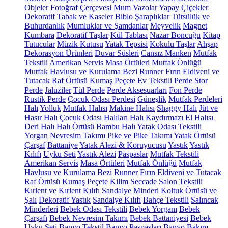
Objeler
Fotoğraf Çerçevesi
Mum
Vazolar
Yapay Çiçekler
Dekoratif Tabak ve Kaseler
Biblo
Şaraplıklar
Tütsülük ve
Buhurdanlık
Mumluklar ve Şamdanlar
Meyvelik
Magnet
Kumbara
Dekoratif Taşlar
Kül Tablası
Nazar Boncuğu
Kitap
Tutucular
Müzik Kutusu
Yatak Tepsisi
Kokulu Taşlar
Ahşap
Dekorasyon Ürünleri
Duvar Süsleri
Cansız Manken
Mutfak
Tekstili
Amerikan Servis
Masa Örtüleri
Mutfak Önlüğü
Mutfak Havlusu ve Kurulama Bezi
Runner
Fırın Eldiveni ve
Tutacak
Raf Örtüsü
Kumaş Peçete
Ev Tekstili
Perde
Stor
Perde
Jaluziler
Tül Perde
Perde Aksesuarları
Fon Perde
Rustik Perde
Çocuk Odası Perdesi
Güneşlik
Mutfak Perdeleri
Halı
Yolluk
Mutfak Halısı
Makine Halısı
Shaggy Halı
Jüt ve
Hasır Halı
Çocuk Odası Halıları
Halı Kaydırmazı
El Halısı
Deri Halı
Halı Örtüsü
Bambu Halı
Yatak Odası Tekstili
Yorgan
Nevresim Takımı
Pike ve Pike Takımı
Yatak Örtüsü
Çarşaf
Battaniye
Yatak Alezi & Koruyucusu
Yastık
Yastık
Kılıfı
Uyku Seti
Yastık Alezi
Paspaslar
Mutfak Tekstili
Amerikan Servis
Masa Örtüleri
Mutfak Önlüğü
Mutfak
Havlusu ve Kurulama Bezi
Runner
Fırın Eldiveni ve Tutacak
Raf Örtüsü
Kumaş Peçete
Kilim
Seccade
Salon Tekstili
Kırlent ve Kırlent Kılıfı
Sandalye Minderi
Koltuk Örtüsü ve
Şalı
Dekoratif Yastık
Sandalye Kılıfı
Bahçe Tekstili
Salıncak
Minderleri
Bebek Odası Tekstili
Bebek Yorganı
Bebek
Çarşafı
Bebek Nevresim Takımı
Bebek Battaniyesi
Bebek
Uyku Seti
Banyo Tekstil
Banyo Paspasları
Banyo Bakım