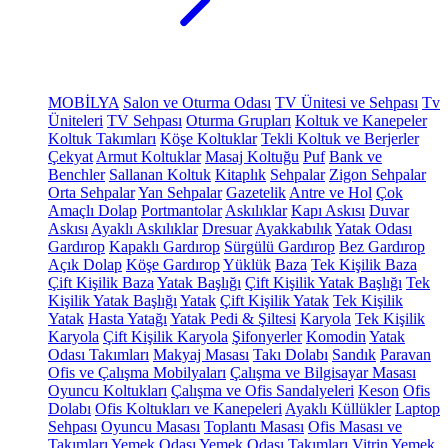
MOBİLYA
Salon ve Oturma Odası
TV Ünitesi ve Sehpası
Tv
Üniteleri
TV Sehpası
Oturma Grupları
Koltuk ve Kanepeler
Koltuk Takımları
Köşe Koltuklar
Tekli Koltuk ve Berjerler
Çekyat
Armut Koltuklar
Masaj Koltuğu
Puf
Bank ve
Benchler
Sallanan Koltuk
Kitaplık
Sehpalar
Zigon Sehpalar
Orta Sehpalar
Yan Sehpalar
Gazetelik
Antre ve Hol
Çok
Amaçlı Dolap
Portmantolar
Askılıklar
Kapı Askısı
Duvar
Askısı
Ayaklı Askılıklar
Dresuar
Ayakkabılık
Yatak Odası
Gardırop
Kapaklı Gardırop
Sürgülü Gardırop
Bez Gardırop
Açık Dolap
Köşe Gardırop
Yüklük
Baza
Tek Kişilik Baza
Çift Kişilik Baza
Yatak Başlığı
Çift Kişilik Yatak Başlığı
Tek
Kişilik Yatak Başlığı
Yatak
Çift Kişilik Yatak
Tek Kişilik
Yatak
Hasta Yatağı
Yatak Pedi & Şiltesi
Karyola
Tek Kişilik
Karyola
Çift Kişilik Karyola
Şifonyerler
Komodin
Yatak
Odası Takımları
Makyaj Masası
Takı Dolabı
Sandık
Paravan
Ofis ve Çalışma Mobilyaları
Çalışma ve Bilgisayar Masası
Oyuncu Koltukları
Çalışma ve Ofis Sandalyeleri
Keson
Ofis
Dolabı
Ofis Koltukları ve Kanepeleri
Ayaklı Küllükler
Laptop
Sehpası
Oyuncu Masası
Toplantı Masası
Ofis Masası ve
Takımları
Yemek Odası
Yemek Odası Takımları
Vitrin
Yemek