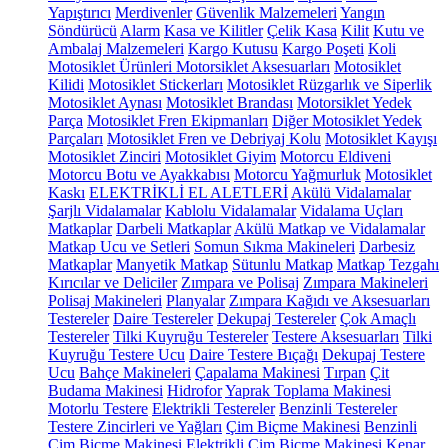
Yapıştırıcı
Merdivenler
Güvenlik Malzemeleri
Yangın
Söndürücü
Alarm
Kasa ve Kilitler
Çelik Kasa
Kilit
Kutu ve
Ambalaj Malzemeleri
Kargo Kutusu
Kargo Poşeti
Koli
Motosiklet Ürünleri
Motorsiklet Aksesuarları
Motosiklet
Kilidi
Motosiklet Stickerları
Motosiklet Rüzgarlık ve Siperlik
Motosiklet Aynası
Motosiklet Brandası
Motorsiklet Yedek
Parça
Motosiklet Fren Ekipmanları
Diğer Motosiklet Yedek
Parçaları
Motosiklet Fren ve Debriyaj Kolu
Motosiklet Kayışı
Motosiklet Zinciri
Motosiklet Giyim
Motorcu Eldiveni
Motorcu Botu ve Ayakkabısı
Motorcu Yağmurluk
Motosiklet
Kaskı
ELEKTRİKLİ EL ALETLERİ
Akülü Vidalamalar
Şarjlı Vidalamalar
Kablolu Vidalamalar
Vidalama Uçları
Matkaplar
Darbeli Matkaplar
Akülü Matkap ve Vidalamalar
Matkap Ucu ve Setleri
Somun Sıkma Makineleri
Darbesiz
Matkaplar
Manyetik Matkap
Sütunlu Matkap
Matkap Tezgahı
Kırıcılar ve Deliciler
Zımpara ve Polisaj
Zımpara Makineleri
Polisaj Makineleri
Planyalar
Zımpara Kağıdı ve Aksesuarları
Testereler
Daire Testereler
Dekupaj Testereler
Çok Amaçlı
Testereler
Tilki Kuyruğu Testereler
Testere Aksesuarları
Tilki
Kuyruğu Testere Ucu
Daire Testere Bıçağı
Dekupaj Testere
Ucu
Bahçe Makineleri
Çapalama Makinesi
Tırpan
Çit
Budama Makinesi
Hidrofor
Yaprak Toplama Makinesi
Motorlu Testere
Elektrikli Testereler
Benzinli Testereler
Testere Zincirleri ve Yağları
Çim Biçme Makinesi
Benzinli
Çim Biçme Makinesi
Elektrikli Çim Biçme Makinesi
Kenar