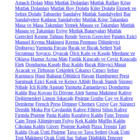
Amaçlı Dolap
Mini Mutfak Dolapları
Mutfak Rafları
Köşe
Mutfak Dolapları
Mutfak Boy Dolabı
Kiler Dolabı
Ekmek ve
Sebze Dolabı
Tabureler
Sandalye
Mutfak Sandalyeleri
Bar
Sandalyeleri
Katlanır Sandalyeler
Mutfak Köşe Takımları
Masa ve Masa Takımları
Yemek Masası ve Takımları
Mutfak
Masası ve Takımları
Eviye
Mutfak Bataryaları
Mutfak
Gereçleri
Kesme Tahtası
Rende
Servis Gereçleri
Patates Ezici
Manuel Kıyma Makinesi
Krema Pompası
Dilimleyici
Doğrayıcı
Yumurta Fırçası
Bıçak ve Bıçak Setleri
Yağ
Sıçratmaz
Soyucu, Oyacak
Ölçü Kabı ve Kaşığı
Merdane ve
Oklava
Hamur Açma Matı
Fındık Kıracağı ve Ceviz Kıracağı
Elek
Dondurma Kaşığı
Buz Kalıbı
Bıçak Bileyici Masat
Açacak ve Tirbuşon
Çekirdek Çıkarıcı
Çırpıcı
Sebze
Kurutucu
Huni
Baharat Öğütücü
Havan
Hamburger Presi
Sarımsak Ezici
Kaşık ve Kepçe Altlığı
Bıçak Standı
Süzgeç
Nihale
İçli Köfte Aparatı
Yumurta Zamanlayıcı
Dondurma
Kalıbı
Buz Kovası
Et Dövme Aleti
Sarma Makinesi
Kahve
Değirmenleri
Limon Sıkacağı
Pişirme Grubu
Çay ve Kahve
Demleme
French Press
Dripper
Chemex
Cezve
Çay Süzgeci
Demlik
Moka Pot
Çaydanlık
Kahve Filtresi
Sifon Kahve
Fırında Pişirme
Pasta Kalıbı
Kurabiye Kalıbı
Fırın Tepsisi
Cam Tepsi
Alüminyum Folyo
Kek Kalıbı
Muffin Kalıbı
Çikolata Kalıbı
Güveç
Pişirme Kağıdı
Pizza Tepsisi
Tart
Kalıbı
Ocak Üstü Pişirme
Tava ve Tava Setleri
Ocak Üstü
Tost Makinesi
Ocak Üstü Sac
Sahan
Düdüklü Tencere