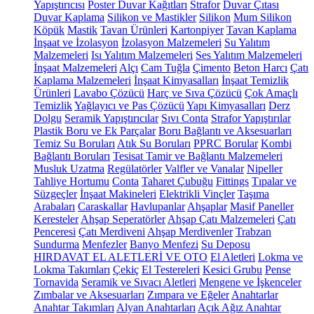
Yapıştırıcısı
Poster Duvar Kağıtları
Strafor
Duvar Çıtası
Duvar Kaplama
Silikon ve Mastikler
Silikon
Mum Silikon
Köpük
Mastik
Tavan Ürünleri
Kartonpiyer
Tavan Kaplama
İnşaat ve İzolasyon
İzolasyon Malzemeleri
Su Yalıtım
Malzemeleri
Isı Yalıtım Malzemeleri
Ses Yalıtım Malzemeleri
İnşaat Malzemeleri
Alçı
Cam Tuğla
Çimento
Beton Harcı
Çatı
Kaplama Malzemeleri
İnşaat Kimyasalları
İnşaat Temizlik
Ürünleri
Lavabo Çözücü
Harç ve Sıva Çözücü
Çok Amaçlı
Temizlik
Yağlayıcı ve Pas Çözücü
Yapı Kimyasalları
Derz
Dolgu
Seramik Yapıştırıcılar
Sıvı Conta
Strafor Yapıştırılar
Plastik Boru ve Ek Parçalar
Boru Bağlantı ve Aksesuarları
Temiz Su Boruları
Atık Su Boruları
PPRC Borular
Kombi
Bağlantı Boruları
Tesisat Tamir ve Bağlantı Malzemeleri
Musluk Uzatma
Regülatörler
Valfler ve Vanalar
Nipeller
Tahliye Hortumu
Conta
Taharet Çubuğu
Fittings
Tıpalar ve
Süzgeçler
İnşaat Makineleri
Elektrikli Vinçler
Taşıma
Arabaları
Caraskallar
Havlupanlar
Ahşaplar
Masif Paneller
Keresteler
Ahşap Seperatörler
Ahşap Çatı Malzemeleri
Çatı
Penceresi
Çatı Merdiveni
Ahşap Merdivenler
Trabzan
Sundurma
Menfezler
Banyo Menfezi
Su Deposu
HIRDAVAT EL ALETLERİ VE OTO
El Aletleri
Lokma ve
Lokma Takımları
Çekiç
El Testereleri
Kesici Grubu
Pense
Tornavida
Seramik ve Sıvacı Aletleri
Mengene ve İşkenceler
Zımbalar ve Aksesuarları
Zımpara ve Eğeler
Anahtarlar
Anahtar Takımları
Alyan Anahtarları
Açık Ağız Anahtar