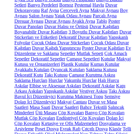
Setleri
Banyo Perdeleri
Bornoz
Peştemal
Havlu
Duvar
Dekorasyonu
Raf
Ayna
Çerçeveli Ayna
Makyaj Aynası
Boy
Aynası
Salon Aynası
Yatak Odası Aynası
Parçalı Ayna
Dresuar Aynası
Duvar Aynası
Ayaklı Ayna
Tablo
Poster
Duvar Panoları
Duvar Halısı ve Örtüsü
Duvar Kağıtları
Boyanabilir Duvar Kağıtları
3 Boyutlu Duvar Kağıtları
Duvar
Stickerları ve Etiketleri
Dekoratif Duvar Kağıtları
Yapışkanlı
Folyolar
Çocuk Odası Duvar Stickerları
Çocuk Odası Duvar
Kağıtları
Duvar Kağıdı Yapıştırıcısı
Poster Duvar Kağıtları
Ev
Düzenleme ve Saklama
Sepetler
Mutfak Sepeti
Çok Amaçlı
Sepetler
Dekoratif Sepetler
Çamaşır Sepetleri
Kutular
Makyaj
Kutusu ve Organizerleri
Plastik Kutular
Kumaş Kutular
Ayakkabı Kutuları
Oyuncak Kutuları
Saklama Kutusu
Dekoratif Kutu
Takı Kutusu
Çamaşır Kurutma Askısı
Saklama Hurçları
Hurçlar
Vakumlu Hurçlar
Halı Hurcu
Askılar
Elbise ve Aksesuar Askıları
Dekoratif Askılar
Kapı
Arkası Askıları
Yapışkanlı Askılar
Vestiyer Askısı
Takı Askısı
Bavul İçi Düzenleyici
Kurutma Makinesi Topu
Şemsiye
Dolap İçi Düzenleyici
Makyaj Çantası
Duvar ve Masa
Saatleri
Masa Saati
Duvar Saatleri
Bahçe Tekstili
Salıncak
Minderleri
Ütü Masası
Çöp Kovaları
Banyo Çöp Kovaları
Mutfak Çöp Kovaları
Endüstriyel Çöp Kovaları
Dolap İçi
Çöp Kovaları
Kırtasiye ve Ofis Malzemeleri
Dosyalama ve
Arşivleme
Poşet Dosya
Evrak Rafı
Çıtçıtlı Dosya
Klasör
Telli