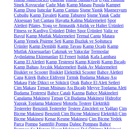
Sinek Kovucular
Çadır Matı
Kamp Masası
Pusula
Kampet
Kamp Duşu
Isıtıcılar
Kamp Çantası
Şişme Yastık
Magnezyum
Çubuğu
Kamp Tuvaleti
Kamp Taburesi
Şişme Yatak
Çadır
Aksesuarı
Sırt Çantası
Hayatta Kalma Malzemeleri
Spor
Aletleri
Pilates, Yoga ve Jimnastik
Ağırlık ve Halter Ürünleri
Fitness ve Kardiyo Ürünleri
Diğer Spor Ürünleri
Valiz ve
Bavul
Kamp Mutfak Malzemeleri
Termal Çanta
Matara
Kamp Yemek Pişirme Seti
Kamp Buzluk ve Soğutucu
Ürünler
Kamp Demliği
Kamp Tavası
Kamp Ocağı
Kamp
Mutfak Aksesuarları
Çakmak ve Yakıcılar
Termoslar
Aydınlatma Ekipmanları
El Feneri
Işıldak
Kafa Lambası
Kamp El Aletleri
Kamp Testeresi
Kamp Küreği
Kamp Bıçağı
Kamp Baltası
Avcılık Malzemeleri
Balık Av Malzemeleri
Bisiklet ve Scooter
Bisiklet
Elektrikli Scooter
Bahçe Aletleri
Çapa
Kürek
Bahçe Eldiveni
Tırmık
Budama Makası
Aşı
Makası
Fide Dikici ve Sökücü
Orak
Bahçe El Aleti Setleri
Çim Makası
Tırpan Misinası
Aşı Bıçağı
Meyve Toplama Aleti
Budama Testeresi
Bahçe Çatalı
Kazma
Bahçe Makineleri
Çapalama Makinesi
Tırpan
Çit Budama Makinesi
Hidrofor
Yaprak Toplama Makinesi
Motorlu Testere
Elektrikli
Testereler
Benzinli Testereler
Testere Zincirleri ve Yağları
Çim
Biçme Makinesi
Benzinli Çim Biçme Makinesi
Elektrikli Çim
Biçme Makinesi
Kenar Kesme Makinesi
Çim Biçme Yedek
Parça
Pompa
Santrifüj Pompa
Dalgıç Pompası
Bahçe