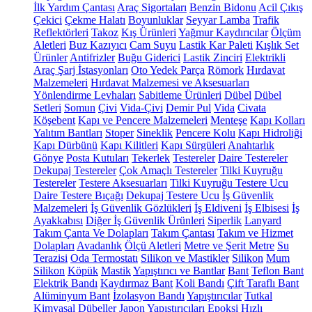
İlk Yardım Çantası
Araç Sigortaları
Benzin Bidonu
Acil Çıkış
Çekici
Çekme Halatı
Boyunluklar
Seyyar Lamba
Trafik
Reflektörleri
Takoz
Kış Ürünleri
Yağmur Kaydırıcılar
Ölçüm
Aletleri
Buz Kazıyıcı
Cam Suyu
Lastik Kar Paleti
Kışlık Set
Ürünler
Antifrizler
Buğu Giderici
Lastik Zinciri
Elektrikli
Araç Şarj İstasyonları
Oto Yedek Parça
Römork
Hırdavat
Malzemeleri
Hırdavat Malzemesi ve Aksesuarları
Yönlendirme Levhaları
Sabitleme Ürünleri
Dübel
Dübel
Setleri
Somun
Çivi
Vida-Çivi
Demir Pul
Vida
Civata
Köşebent
Kapı ve Pencere Malzemeleri
Menteşe
Kapı Kolları
Yalıtım Bantları
Stoper
Sineklik
Pencere Kolu
Kapı Hidroliği
Kapı Dürbünü
Kapı Kilitleri
Kapı Sürgüleri
Anahtarlık
Gönye
Posta Kutuları
Tekerlek
Testereler
Daire Testereler
Dekupaj Testereler
Çok Amaçlı Testereler
Tilki Kuyruğu
Testereler
Testere Aksesuarları
Tilki Kuyruğu Testere Ucu
Daire Testere Bıçağı
Dekupaj Testere Ucu
İş Güvenlik
Malzemeleri
İş Güvenlik Gözlükleri
İş Eldiveni
İş Elbisesi
İş
Ayakkabısı
Diğer İş Güvenlik Ürünleri
Siperlik
Lanyard
Takım Çanta Ve Dolapları
Takım Çantası
Takım ve Hizmet
Dolapları
Avadanlık
Ölçü Aletleri
Metre ve Şerit Metre
Su
Terazisi
Oda Termostatı
Silikon ve Mastikler
Silikon
Mum
Silikon
Köpük
Mastik
Yapıştırıcı ve Bantlar
Bant
Teflon Bant
Elektrik Bandı
Kaydırmaz Bant
Koli Bandı
Çift Taraflı Bant
Alüminyum Bant
İzolasyon Bandı
Yapıştırıcılar
Tutkal
Kimyasal Dübeller
Japon Yapıştırıcıları
Epoksi
Hızlı