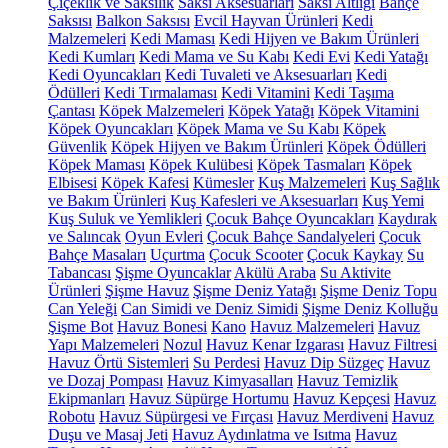
Çiçeklik ve Saksılık
Saksı Aksesuarları
Saksı Altlığı
Bahçe
Saksısı
Balkon Saksısı
Evcil Hayvan Ürünleri
Kedi
Malzemeleri
Kedi Maması
Kedi Hijyen ve Bakım Ürünleri
Kedi Kumları
Kedi Mama ve Su Kabı
Kedi Evi
Kedi Yatağı
Kedi Oyuncakları
Kedi Tuvaleti ve Aksesuarları
Kedi
Ödülleri
Kedi Tırmalaması
Kedi Vitamini
Kedi Taşıma
Çantası
Köpek Malzemeleri
Köpek Yatağı
Köpek Vitamini
Köpek Oyuncakları
Köpek Mama ve Su Kabı
Köpek
Güvenlik
Köpek Hijyen ve Bakım Ürünleri
Köpek Ödülleri
Köpek Maması
Köpek Kulübesi
Köpek Tasmaları
Köpek
Elbisesi
Köpek Kafesi
Kümesler
Kuş Malzemeleri
Kuş Sağlık
ve Bakım Ürünleri
Kuş Kafesleri ve Aksesuarları
Kuş Yemi
Kuş Suluk ve Yemlikleri
Çocuk Bahçe Oyuncakları
Kaydırak
ve Salıncak
Oyun Evleri
Çocuk Bahçe Sandalyeleri
Çocuk
Bahçe Masaları
Uçurtma
Çocuk Scooter
Çocuk Kaykay
Su
Tabancası
Şişme Oyuncaklar
Akülü Araba
Su Aktivite
Ürünleri
Şişme Havuz
Şişme Deniz Yatağı
Şişme Deniz Topu
Can Yeleği
Can Simidi ve Deniz Simidi
Şişme Deniz Kolluğu
Şişme Bot
Havuz Bonesi
Kano
Havuz Malzemeleri
Havuz
Yapı Malzemeleri
Nozul
Havuz Kenar Izgarası
Havuz Filtresi
Havuz Örtü Sistemleri
Su Perdesi
Havuz Dip Süzgeç
Havuz
ve Dozaj Pompası
Havuz Kimyasalları
Havuz Temizlik
Ekipmanları
Havuz Süpürge Hortumu
Havuz Kepçesi
Havuz
Robotu
Havuz Süpürgesi ve Fırçası
Havuz Merdiveni
Havuz
Duşu ve Masaj Jeti
Havuz Aydınlatma ve Isıtma
Havuz