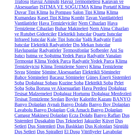
Trafosu
Havuz Ampulü
Havuz Termometresi
Karavan ve
Aksesuarları
ISITMA VE SOĞUTMA
Klima
Portatif Klima
Duvar Tipi Klima
Isı Pompası
Salon Tipi Klima
Klima
Kumandası
Kaset Tipi Klima
Kombi
Tavan Vantilatörleri
Vantilatörler
Hava Temizleyiciler
Nem Cihazları
Hava
Temizleme Cihazları
Buhar Makineleri
Nem Alma Cihazları
ve Rutubet Gidericiler
Elektrikli Isıtıcılar
Quartz Isıtıcılar
Infrared Isıtıcılar
Kule Tipi Isıtıcılar
Yağlı Radyatör
Fanlı
Isıtıcılar
Elektrikli Radyatörler
Dış Mekan Isıtıcılar
Havlupanlar
Radyatörler
Termosifonlar
Şofbenler
Ani Su
Isıtıcı
Isıtma ve Soğutma Yedek Parça
Radyatör Vanaları
Termostat
Klima Yedek Parça
Radyatör Yedek Parça
Klima
Temizleyicisi
Klima Temizleme Spreyi
Klima Temizleme
Sıvısı
Şömine
Şömine Aksesuarları
Elektrikli Şömineler
Bahçe Şömineleri
Bacasız Şömineler
Güneş Enerji Sistemleri
Soba
Doğalgaz Sobası
Kuzine Soba
Elektrikli Soba
Pelet
Soba
Soba Borusu ve Aksesuarları
Hava Perdesi
Doğalgaz
Tesisat Malzemeleri
Doğalgaz Hortumu
Doğalgaz Menfezleri
Tesisat Temizleme Sıvıları
Boyler
Kalorifer Kazanı
BANYO
Banyo Dolapları
Aynalı Banyo Dolabı
Banyo Boy Dolapları
Lavabolu Banyo Dolapları
Çok Amaçlı Banyo Dolapları
Çamaşır Makinesi Dolapları
Ecza Dolabı
Banyo Rafları
Duş
Sistemleri
Duşakabin
Duş Tekneleri
Jakuziler
Küvet
Duş
Setleri
Duş Sistemleri
Duş Başlıkları
Duş Kolonları
Sürgülü
Duş Setleri
Duş Spiralleri
El Duşu
Vitrifiyeler
Lavabolar