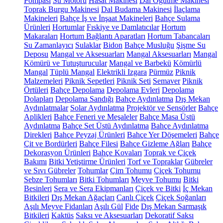
Pompası
Su Motoru
Hasat Makinesi
Dal Öğütme Makinesi
Toprak Burgu Makinesi
Dal Budama Makinesi
İlaçlama
Makineleri
Bahçe İş ve İnşaat Makineleri
Bahçe Sulama
Ürünleri
Hortumlar
Fıskiye ve Damlatıcılar
Hortum
Makaraları
Hortum Bağlantı Aparatları
Hortum Tabancaları
Su Zamanlayıcı
Sulaklar
Bidon
Bahçe Musluğu
Şişme Su
Deposu
Mangal ve Aksesuarları
Mangal Aksesuarları
Mangal
Kömürü ve Tutuşturucular
Mangal ve Barbekü
Kömürlü
Mangal
Tüplü Mangal
Elektrikli Izgara
Pürmüz
Piknik
Malzemeleri
Piknik Sepetleri
Piknik Seti
Semaver
Piknik
Örtüleri
Bahçe Depolama
Depolama Evleri
Depolama
Dolapları
Depolama Sandığı
Bahçe Aydınlatma
Dış Mekan
Aydınlatmalar
Solar Aydınlatma
Projektör ve Sensörler
Bahçe
Aplikleri
Bahçe Feneri ve Meşaleler
Bahçe Masa Üstü
Aydınlatma
Bahçe Set Üstü Aydınlatma
Bahçe Aydınlatma
Direkleri
Bahçe Peyzaj Ürünleri
Bahçe Yer Döşemeleri
Bahçe
Çit ve Bordürleri
Bahçe Filesi
Bahçe Gizleme Ağları
Bahçe
Dekorasyon Ürünleri
Bahçe Kovaları
Toprak ve Çiçek
Bakımı
Bitki Yetiştirme Ürünleri
Torf ve Topraklar
Gübreler
ve Sıvı Gübreler
Tohumlar
Çim Tohumu
Çiçek Tohumu
Sebze Tohumları
Bitki Tohumları
Meyve Tohumu
Bitki
Besinleri
Sera ve Sera Ekipmanları
Çiçek ve Bitki
İç Mekan
Bitkileri
Dış Mekan Ağaçları
Canlı Çiçek
Çiçek Soğanları
Aşılı Meyve Fidanları
Aşılı Gül
Fide
Dış Mekan Sarmaşık
Bitkileri
Kaktüs
Saksı ve Aksesuarları
Dekoratif Saksı