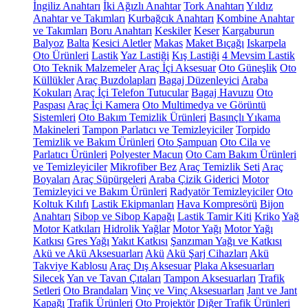
İngiliz Anahtarı
İki Ağızlı Anahtar
Tork Anahtarı
Yıldız
Anahtar ve Takımları
Kurbağcık Anahtarı
Kombine Anahtar
ve Takımları
Boru Anahtarı
Keskiler
Keser
Kargaburun
Balyoz
Balta
Kesici Aletler
Makas
Maket Bıçağı
Iskarpela
Oto Ürünleri
Lastik
Yaz Lastiği
Kış Lastiği
4 Mevsim Lastik
Oto Teknik Malzemeler
Araç İçi Aksesuar
Oto Güneşlik
Oto
Küllükler
Araç Buzdolapları
Bagaj Düzenleyici
Araba
Kokuları
Araç İçi Telefon Tutucular
Bagaj Havuzu
Oto
Paspası
Araç İçi Kamera
Oto Multimedya ve Görüntü
Sistemleri
Oto Bakım Temizlik Ürünleri
Basınçlı Yıkama
Makineleri
Tampon Parlatıcı ve Temizleyiciler
Torpido
Temizlik ve Bakım Ürünleri
Oto Şampuan
Oto Cila ve
Parlatıcı Ürünleri
Polyester Macun
Oto Cam Bakım Ürünleri
ve Temizleyiciler
Mikrofiber Bez
Araç Temizlik Seti
Araç
Boyaları
Araç Süpürgeleri
Araba Çizik Giderici
Motor
Temizleyici ve Bakım Ürünleri
Radyatör Temizleyiciler
Oto
Koltuk Kılıfı
Lastik Ekipmanları
Hava Kompresörü
Bijon
Anahtarı
Sibop ve Sibop Kapağı
Lastik Tamir Kiti
Kriko
Yağ
Motor Katkıları
Hidrolik Yağlar
Motor Yağı
Motor Yağı
Katkısı
Gres Yağı
Yakıt Katkısı
Şanzıman Yağı ve Katkısı
Akü ve Akü Aksesuarları
Akü
Akü Şarj Cihazları
Akü
Takviye Kablosu
Araç Dış Aksesuar
Plaka Aksesuarları
Silecek
Yan ve Tavan Çıtaları
Tampon Aksesuarları
Trafik
Setleri
Oto Brandaları
Vinç ve Vinç Aksesuarları
Jant ve Jant
Kapağı
Trafik Ürünleri
Oto Projektör
Diğer Trafik Ürünleri