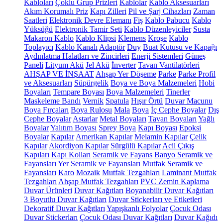
Kabloları
Çoklu Grup Prizleri
Kablolar
Kablo Aksesuarları
Akım Korumalı Priz
Kapı Zilleri
Pil ve Şarj Cihazları
Zaman
Saatleri
Elektronik Devre Elemanı
Fiş
Kablo Pabucu
Kablo
Yüksüğü
Elektronik Tamir Seti
Kablo Düzenleyiciler
Susta
Makaron Kablo
Kablo Klipsi
Klemens
Kroşe
Kablo
Toplayıcı
Kablo Kanalı
Adaptör
Duy
Buat Kutusu ve Kapağı
Aydınlatma Halatları ve Zincirleri
Enerji Sistemleri
Güneş
Paneli
Lityum Akü
Jel Akü
İnverter
Tavan Vantilatörleri
AHŞAP VE İNŞAAT
Ahşap Yer Döşeme
Parke
Parke Profil
ve Aksesuarları
Süpürgelik
Boya ve Boya Malzemeleri
Hobi
Boyaları
Tempare Boyası
Boya Malzemeleri
Tinerler
Maskeleme Bandı
Vernik
Spatula
Hışır Örtü
Duvar Macunu
Boya Fırçaları
Boya Rulosu
Mala
Boya
İç Cephe Boyalar
Dış
Cephe Boyalar
Astarlar
Metal Boyaları
Tavan Boyaları
Yağlı
Boyalar
Yalıtım Boyası
Sprey Boya
Kapı Boyası
Epoksi
Boyalar
Kapılar
Amerikan Kapılar
Melamin Kapılar
Çelik
Kapılar
Akordiyon Kapılar
Sürgülü Kapılar
Acil Çıkış
Kapıları
Kapı Kolları
Seramik ve Fayans
Banyo Seramik ve
Fayansları
Yer Seramik ve Fayansları
Mutfak Seramik ve
Fayansları
Karo
Mozaik
Mutfak Tezgahları
Laminant Mutfak
Tezgahları
Ahşap Mutfak Tezgahları
PVC Zemin Kaplama
Duvar Ürünleri
Duvar Kağıtları
Boyanabilir Duvar Kağıtları
3 Boyutlu Duvar Kağıtları
Duvar Stickerları ve Etiketleri
Dekoratif Duvar Kağıtları
Yapışkanlı Folyolar
Çocuk Odası
Duvar Stickerları
Çocuk Odası Duvar Kağıtları
Duvar Kağıdı