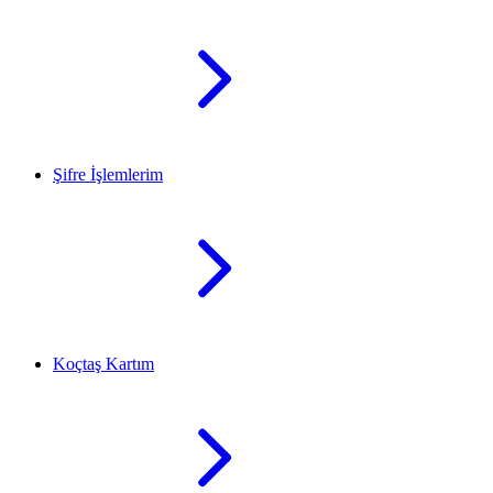
Şifre İşlemlerim
Koçtaş Kartım