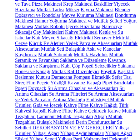
ve Tava
Pizza Makinesi
Krep Makinesi
Basküller
Yiyecek
Hazırlama
Mutfak Tartısı
Mikser
Kıyma Makinesi
Blender
Doğrayıcı ve Rondolar
Meyve Kurutma Makinesi
Dondurma
Makinesi
Hamur Yoğurma Makinesi ve Mutfak Şefleri
Yoğurt
Makinesi
Mutfak Robotu
İçecek Hazırlama
Narenciye
Sıkacağı
Çay Makineleri
Kahve Makinesi
Kettle ve Su
Isıtıcılar
Katı Meyve Sıkacağı
Elektrikli Semaver
Elektrikli
Cezve
Küçük Ev Aletleri Yedek Parça ve Aksesuarları
Mutfak
Aksesuarları
Mutfak Seti
Bulaşıklık
Askı ve Kancalar
Kaydırmaz
Mutfak Sabunluk
Mutfak Havluluk
Mutfak
Seramik ve Fayansları
Saklama ve Düzenleme
Kavanoz
Saklama ve Karıştırma Kabı
Çöp Poşeti
Sebzelikler
Saklama
Bonesi ve Kapağı
Mutfak Raf Düzenleyici
Poşetlik
Kaşıklık
Beslenme Kutusu
Damacana Pompası
Ekmeklik
Sefer Tası
Streç Film
Peçete Yüzüğü
Kavanoz Kapağı
Pipet
Buzdolabı
Poşeti
Doypack
Su Arıtma Cihazları ve Aksesuarları
Su
Arıtma Cihazları
Su Arıtma Filtreleri
Su Arıtma Aksesuarları
ve Yedek Parçaları
Arıtma Musluğu
Endüstriyel Mutfak
Ürünleri
Gıda ve İçecek
Kahve
Filtre Kahve Kağıdı
Türk
Kahvesi
Kapsül Kahve
Filtre Kahve
Çekirdek Kahve
Mutfak
Tezgahları
Laminant Mutfak Tezgahları
Ahşap Mutfak
Tezgahları
Bulaşık Makineleri
Derin Dondurucular
Su
Sebilleri
DEKORASYON VE EV GEREÇLERİ
Yılbaşı
Ürünleri
Yılbaşı Ağacı
Yılbaşı Aydınlatmaları
Yılbaşı Ağacı
Süsleri
Yılbaşı Sepeti
Yılbaşı Parti Malzemeleri
Dekoratif