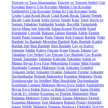
Tencere ve Tava Aksesuarları
Tencere ve Tencere Setleri
Çöp
Kovaları
Banyo Çöp Kovaları
Mutfak Çöp Kovaları
Endüstriyel Çöp Kovaları
Dolap İçi Çöp Kovaları
Sofra
Grubu
Çatal,Kaşık,Bıçak
Çatal Kaşık Bıçak Takımı
Yemek
Bıçağı
Çatal
Kaşık
Sofra Servis
Sürahi
Kase
Tepsi
Servis ve
Sunum Tabakları
Yağdanlık
Sosluk, Reçellik
Yumurtalık
Servis Maşa Seti
Şekerlik
Salata Kasesi
Peçetelik
Karaf
Kürdanlık
Çerezlik
Baharat Takımı
Bardak Altlığı
Ekmek
Sepeti
Pasta Sunumu
Pasta Takımı
Kek Fanusu
Bardak
Viski
Bardağı
Su Bardağı
Meşrubat Bardağı
Rakı Bardağı
Kadeh
Bardak Seti
Bira Bardağı
Shot Bardağı
Çay ve Kahve
Sunumu
Sütlük
Kahve Fincanı
Kupa
Fincan Takımı
Çay
Tabakları
Çay Setleri
Çay Fincanı
Çay Bardağı
Çay Kaşığı
Yemek Takımları
Tabaklar
Kahvaltı Takımları
Suluk ve
Matara
Beyaz Eşya
Fırın
Mikrodalga Fırınlar
Mini Fırınlar
Buzdolabı
Çamaşır Makinesi
Ocak
Ankastre Ürünleri
Ankastre Setler
Ankastre Ocaklar
Ankastre Fırınlar
Ankastre
Davlumbazlar
Bulaşık Makineleri
Kurutma Makinesi
Derin
Dondurucular
Su Sebilleri
Mini Buzdolabı
Davlumbazlar
Kurutmalı Çamaşır Makinesi
Beyaz Eşya Setleri
Aspiratörler
Beyaz Eşya Yedek Parça ve Bakım Ürünleri
Şarap Dolabı
Küçük Ev Aletleri
Kızartma ve Pişirme Makineleri
Mısır
Patlatma Makinesi
Fritöz
Ekmek Yapma Makinesi
Ekmek
Kızartma Makinesi
Tost Makinesi
Buharlı Pişirici
Elektrikli
Izgara
Waffle Makinesi
Yumurta Haşlayıcı
Elektrikli Tencere