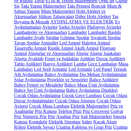
ve Rulosu
Tuval
El İşi & Tekstil Malzemeleri
Örgü İpi
Güpür
Şiş
Takı Yapım Malzemeleri
Takı Pensesi
Boncuk
Mum &
Sabun Yapımı
Mum Malzemeleri
Hobi Aletleri ve
Aksesuarları
Silikon Tabancaları
Diğer Hobi Aletleri
Taş
Boyama & Mozaik
AYDINLATMA VE ELEKTRİK
Ev
Aydınlatmaları
Avizeler
Sarkıt Avizeler
Plafonyer Avizeler
Lambaderler ve Aksesuarları
Lambader
Lambader Başlığı
Lambader Ayağı
Spotlar
Gömme Spotlar
Sıvaüstü Spotlar
Tavan Spotlar
Ampuller
Led Ampul
Halojen Ampul
Tasarruflu Ampul
Rustik Ampul
Akıllı Ampul
Floresan
Ampul
Abajurlar ve Aksesuarları
Abajur
Abajur Şapkaları
Abajur Ayaklığı
Fener ve Işıldaklar
Aplikler
Duvar Aplikleri
Tablo Aplikleri
Banyo Aplikleri
Lamba
Gece Lambaları
Masa
Lambaları
Led Şerit
Armatür
Led Armatür
Led Panel
Tezgah
Altı Aydınlatma
Bahçe Aydınlatma
Dış Mekan Aydınlatmalar
Solar Aydınlatma
Projektör ve Sensörler
Bahçe Aplikleri
Bahçe Feneri ve Meşaleler
Bahçe Masa Üstü Aydınlatma
Bahçe Set Üstü Aydınlatma
Bahçe Aydınlatma Direkleri
Çocuk Odası Aydınlatma
Çocuk Gece Lambası
Çocuk Odası
Duvar Aydınlatmaları
Çocuk Odası Abajuru
Çocuk Odası
Avizesi
Çocuk Masa Lambası
Elektrik Malzemeleri
Priz ve
Anahtarlar
Priz Kutusu
Telefon Prizi
Priz Çerçevesi
Golyat
Priz
Nümeris Priz
Priz
Anahtar Priz
Şalt Malzemeleri
Sigorta
Kutusu
Kontaktör
Elektrik Sigortası
Şalter
Kaçak Akım
Rölesi
Elektrik Sayacı
Uzatma Kablosu ve Grup Priz
Uzatma