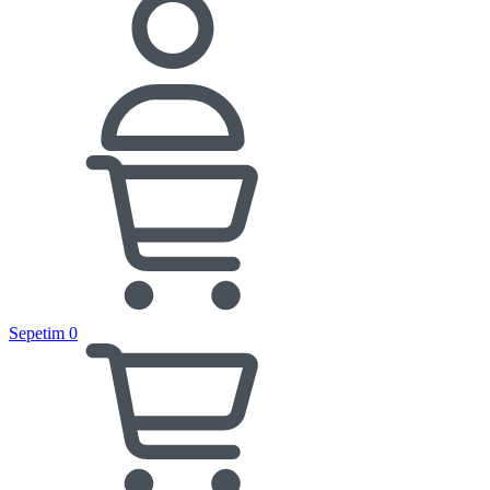
Sepetim
0