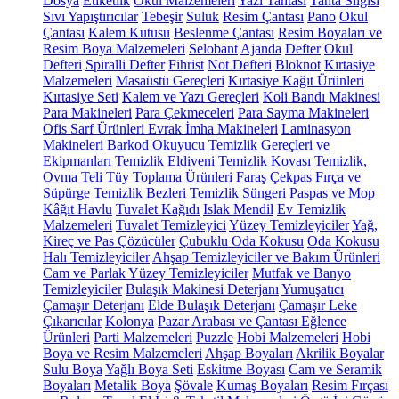
Dosya
Etiketlik
Okul Malzemeleri
Yazı Tahtası
Tahta Silgisi
Sıvı Yapıştırıcılar
Tebeşir
Suluk
Resim Çantası
Pano
Okul
Çantası
Kalem Kutusu
Beslenme Çantası
Resim Boyaları ve
Resim Boya Malzemeleri
Selobant
Ajanda
Defter
Okul
Defteri
Spiralli Defter
Fihrist
Not Defteri
Bloknot
Kırtasiye
Malzemeleri
Masaüstü Gereçleri
Kırtasiye Kağıt Ürünleri
Kırtasiye Seti
Kalem ve Yazı Gereçleri
Koli Bandı Makinesi
Para Makineleri
Para Çekmeceleri
Para Sayma Makineleri
Ofis Sarf Ürünleri
Evrak İmha Makineleri
Laminasyon
Makineleri
Barkod Okuyucu
Temizlik Gereçleri ve
Ekipmanları
Temizlik Eldiveni
Temizlik Kovası
Temizlik,
Ovma Teli
Tüy Toplama Ürünleri
Faraş
Çekpas
Fırça ve
Süpürge
Temizlik Bezleri
Temizlik Süngeri
Paspas ve Mop
Kâğıt Havlu
Tuvalet Kağıdı
Islak Mendil
Ev Temizlik
Malzemeleri
Tuvalet Temizleyici
Yüzey Temizleyiciler
Yağ,
Kireç ve Pas Çözücüler
Çubuklu Oda Kokusu
Oda Kokusu
Halı Temizleyiciler
Ahşap Temizleyiciler ve Bakım Ürünleri
Cam ve Parlak Yüzey Temizleyiciler
Mutfak ve Banyo
Temizleyiciler
Bulaşık Makinesi Deterjanı
Yumuşatıcı
Çamaşır Deterjanı
Elde Bulaşık Deterjanı
Çamaşır Leke
Çıkarıcılar
Kolonya
Pazar Arabası ve Çantası
Eğlence
Ürünleri
Parti Malzemeleri
Puzzle
Hobi Malzemeleri
Hobi
Boya ve Resim Malzemeleri
Ahşap Boyaları
Akrilik Boyalar
Sulu Boya
Yağlı Boya Seti
Eskitme Boyası
Cam ve Seramik
Boyaları
Metalik Boya
Şövale
Kumaş Boyaları
Resim Fırçası