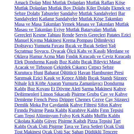
Amaçlı Dolap
Mini Mutfak Dolapları
Mutfak Rafları
Köşe
Mutfak Dolapları
Mutfak Boy Dolabı
Kiler Dolabı
Ekmek ve
Sebze Dolabı
Tabureler
Sandalye
Mutfak Sandalyeleri
Bar
Sandalyeleri
Katlanır Sandalyeler
Mutfak Köşe Takımları
Masa ve Masa Takımları
Yemek Masası ve Takımları
Mutfak
Masası ve Takımları
Eviye
Mutfak Bataryaları
Mutfak
Gereçleri
Kesme Tahtası
Rende
Servis Gereçleri
Patates Ezici
Manuel Kıyma Makinesi
Krema Pompası
Dilimleyici
Doğrayıcı
Yumurta Fırçası
Bıçak ve Bıçak Setleri
Yağ
Sıçratmaz
Soyucu, Oyacak
Ölçü Kabı ve Kaşığı
Merdane ve
Oklava
Hamur Açma Matı
Fındık Kıracağı ve Ceviz Kıracağı
Elek
Dondurma Kaşığı
Buz Kalıbı
Bıçak Bileyici Masat
Açacak ve Tirbuşon
Çekirdek Çıkarıcı
Çırpıcı
Sebze
Kurutucu
Huni
Baharat Öğütücü
Havan
Hamburger Presi
Sarımsak Ezici
Kaşık ve Kepçe Altlığı
Bıçak Standı
Süzgeç
Nihale
İçli Köfte Aparatı
Yumurta Zamanlayıcı
Dondurma
Kalıbı
Buz Kovası
Et Dövme Aleti
Sarma Makinesi
Kahve
Değirmenleri
Limon Sıkacağı
Pişirme Grubu
Çay ve Kahve
Demleme
French Press
Dripper
Chemex
Cezve
Çay Süzgeci
Demlik
Moka Pot
Çaydanlık
Kahve Filtresi
Sifon Kahve
Fırında Pişirme
Pasta Kalıbı
Kurabiye Kalıbı
Fırın Tepsisi
Cam Tepsi
Alüminyum Folyo
Kek Kalıbı
Muffin Kalıbı
Çikolata Kalıbı
Güveç
Pişirme Kağıdı
Pizza Tepsisi
Tart
Kalıbı
Ocak Üstü Pişirme
Tava ve Tava Setleri
Ocak Üstü
Tost Makinesi
Ocak Üstü Sac
Sahan
Düdüklü Tencere