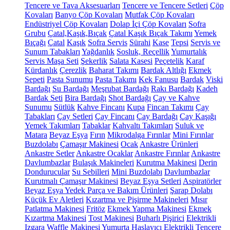
Tencere ve Tava Aksesuarları
Tencere ve Tencere Setleri
Çöp
Kovaları
Banyo Çöp Kovaları
Mutfak Çöp Kovaları
Endüstriyel Çöp Kovaları
Dolap İçi Çöp Kovaları
Sofra
Grubu
Çatal,Kaşık,Bıçak
Çatal Kaşık Bıçak Takımı
Yemek
Bıçağı
Çatal
Kaşık
Sofra Servis
Sürahi
Kase
Tepsi
Servis ve
Sunum Tabakları
Yağdanlık
Sosluk, Reçellik
Yumurtalık
Servis Maşa Seti
Şekerlik
Salata Kasesi
Peçetelik
Karaf
Kürdanlık
Çerezlik
Baharat Takımı
Bardak Altlığı
Ekmek
Sepeti
Pasta Sunumu
Pasta Takımı
Kek Fanusu
Bardak
Viski
Bardağı
Su Bardağı
Meşrubat Bardağı
Rakı Bardağı
Kadeh
Bardak Seti
Bira Bardağı
Shot Bardağı
Çay ve Kahve
Sunumu
Sütlük
Kahve Fincanı
Kupa
Fincan Takımı
Çay
Tabakları
Çay Setleri
Çay Fincanı
Çay Bardağı
Çay Kaşığı
Yemek Takımları
Tabaklar
Kahvaltı Takımları
Suluk ve
Matara
Beyaz Eşya
Fırın
Mikrodalga Fırınlar
Mini Fırınlar
Buzdolabı
Çamaşır Makinesi
Ocak
Ankastre Ürünleri
Ankastre Setler
Ankastre Ocaklar
Ankastre Fırınlar
Ankastre
Davlumbazlar
Bulaşık Makineleri
Kurutma Makinesi
Derin
Dondurucular
Su Sebilleri
Mini Buzdolabı
Davlumbazlar
Kurutmalı Çamaşır Makinesi
Beyaz Eşya Setleri
Aspiratörler
Beyaz Eşya Yedek Parça ve Bakım Ürünleri
Şarap Dolabı
Küçük Ev Aletleri
Kızartma ve Pişirme Makineleri
Mısır
Patlatma Makinesi
Fritöz
Ekmek Yapma Makinesi
Ekmek
Kızartma Makinesi
Tost Makinesi
Buharlı Pişirici
Elektrikli
Izgara
Waffle Makinesi
Yumurta Haşlayıcı
Elektrikli Tencere