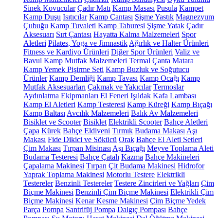
Sinek Kovucular
Çadır Matı
Kamp Masası
Pusula
Kampet
Kamp Duşu
Isıtıcılar
Kamp Çantası
Şişme Yastık
Magnezyum
Çubuğu
Kamp Tuvaleti
Kamp Taburesi
Şişme Yatak
Çadır
Aksesuarı
Sırt Çantası
Hayatta Kalma Malzemeleri
Spor
Aletleri
Pilates, Yoga ve Jimnastik
Ağırlık ve Halter Ürünleri
Fitness ve Kardiyo Ürünleri
Diğer Spor Ürünleri
Valiz ve
Bavul
Kamp Mutfak Malzemeleri
Termal Çanta
Matara
Kamp Yemek Pişirme Seti
Kamp Buzluk ve Soğutucu
Ürünler
Kamp Demliği
Kamp Tavası
Kamp Ocağı
Kamp
Mutfak Aksesuarları
Çakmak ve Yakıcılar
Termoslar
Aydınlatma Ekipmanları
El Feneri
Işıldak
Kafa Lambası
Kamp El Aletleri
Kamp Testeresi
Kamp Küreği
Kamp Bıçağı
Kamp Baltası
Avcılık Malzemeleri
Balık Av Malzemeleri
Bisiklet ve Scooter
Bisiklet
Elektrikli Scooter
Bahçe Aletleri
Çapa
Kürek
Bahçe Eldiveni
Tırmık
Budama Makası
Aşı
Makası
Fide Dikici ve Sökücü
Orak
Bahçe El Aleti Setleri
Çim Makası
Tırpan Misinası
Aşı Bıçağı
Meyve Toplama Aleti
Budama Testeresi
Bahçe Çatalı
Kazma
Bahçe Makineleri
Çapalama Makinesi
Tırpan
Çit Budama Makinesi
Hidrofor
Yaprak Toplama Makinesi
Motorlu Testere
Elektrikli
Testereler
Benzinli Testereler
Testere Zincirleri ve Yağları
Çim
Biçme Makinesi
Benzinli Çim Biçme Makinesi
Elektrikli Çim
Biçme Makinesi
Kenar Kesme Makinesi
Çim Biçme Yedek
Parça
Pompa
Santrifüj Pompa
Dalgıç Pompası
Bahçe