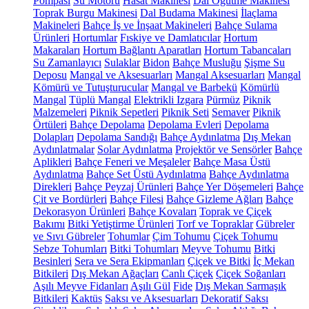
Pompası
Su Motoru
Hasat Makinesi
Dal Öğütme Makinesi
Toprak Burgu Makinesi
Dal Budama Makinesi
İlaçlama
Makineleri
Bahçe İş ve İnşaat Makineleri
Bahçe Sulama
Ürünleri
Hortumlar
Fıskiye ve Damlatıcılar
Hortum
Makaraları
Hortum Bağlantı Aparatları
Hortum Tabancaları
Su Zamanlayıcı
Sulaklar
Bidon
Bahçe Musluğu
Şişme Su
Deposu
Mangal ve Aksesuarları
Mangal Aksesuarları
Mangal
Kömürü ve Tutuşturucular
Mangal ve Barbekü
Kömürlü
Mangal
Tüplü Mangal
Elektrikli Izgara
Pürmüz
Piknik
Malzemeleri
Piknik Sepetleri
Piknik Seti
Semaver
Piknik
Örtüleri
Bahçe Depolama
Depolama Evleri
Depolama
Dolapları
Depolama Sandığı
Bahçe Aydınlatma
Dış Mekan
Aydınlatmalar
Solar Aydınlatma
Projektör ve Sensörler
Bahçe
Aplikleri
Bahçe Feneri ve Meşaleler
Bahçe Masa Üstü
Aydınlatma
Bahçe Set Üstü Aydınlatma
Bahçe Aydınlatma
Direkleri
Bahçe Peyzaj Ürünleri
Bahçe Yer Döşemeleri
Bahçe
Çit ve Bordürleri
Bahçe Filesi
Bahçe Gizleme Ağları
Bahçe
Dekorasyon Ürünleri
Bahçe Kovaları
Toprak ve Çiçek
Bakımı
Bitki Yetiştirme Ürünleri
Torf ve Topraklar
Gübreler
ve Sıvı Gübreler
Tohumlar
Çim Tohumu
Çiçek Tohumu
Sebze Tohumları
Bitki Tohumları
Meyve Tohumu
Bitki
Besinleri
Sera ve Sera Ekipmanları
Çiçek ve Bitki
İç Mekan
Bitkileri
Dış Mekan Ağaçları
Canlı Çiçek
Çiçek Soğanları
Aşılı Meyve Fidanları
Aşılı Gül
Fide
Dış Mekan Sarmaşık
Bitkileri
Kaktüs
Saksı ve Aksesuarları
Dekoratif Saksı