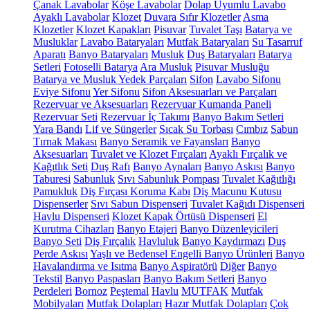
Çanak Lavabolar
Köşe Lavabolar
Dolap Uyumlu Lavabo
Ayaklı Lavabolar
Klozet
Duvara Sıfır Klozetler
Asma
Klozetler
Klozet Kapakları
Pisuvar
Tuvalet Taşı
Batarya ve
Musluklar
Lavabo Bataryaları
Mutfak Bataryaları
Su Tasarruf
Aparatı
Banyo Bataryaları
Musluk
Duş Bataryaları
Batarya
Setleri
Fotoselli Batarya
Ara Musluk
Pisuvar Musluğu
Batarya ve Musluk Yedek Parçaları
Sifon
Lavabo Sifonu
Eviye Sifonu
Yer Sifonu
Sifon Aksesuarları ve Parçaları
Rezervuar ve Aksesuarları
Rezervuar Kumanda Paneli
Rezervuar Seti
Rezervuar İç Takımı
Banyo Bakım Setleri
Yara Bandı
Lif ve Süngerler
Sıcak Su Torbası
Cımbız
Sabun
Tırnak Makası
Banyo Seramik ve Fayansları
Banyo
Aksesuarları
Tuvalet ve Klozet Fırçaları
Ayaklı Fırçalık ve
Kağıtlık Seti
Duş Rafı
Banyo Aynaları
Banyo Askısı
Banyo
Taburesi
Sabunluk
Sıvı Sabunluk Pompası
Tuvalet Kağıtlığı
Pamukluk
Diş Fırçası Koruma Kabı
Diş Macunu Kutusu
Dispenserler
Sıvı Sabun Dispenseri
Tuvalet Kağıdı Dispenseri
Havlu Dispenseri
Klozet Kapak Örtüsü Dispenseri
El
Kurutma Cihazları
Banyo Etajeri
Banyo Düzenleyicileri
Banyo Seti
Diş Fırçalık
Havluluk
Banyo Kaydırmazı
Duş
Perde Askısı
Yaşlı ve Bedensel Engelli Banyo Ürünleri
Banyo
Havalandırma ve Isıtma
Banyo Aspiratörü
Diğer
Banyo
Tekstil
Banyo Paspasları
Banyo Bakım Setleri
Banyo
Perdeleri
Bornoz
Peştemal
Havlu
MUTFAK
Mutfak
Mobilyaları
Mutfak Dolapları
Hazır Mutfak Dolapları
Çok