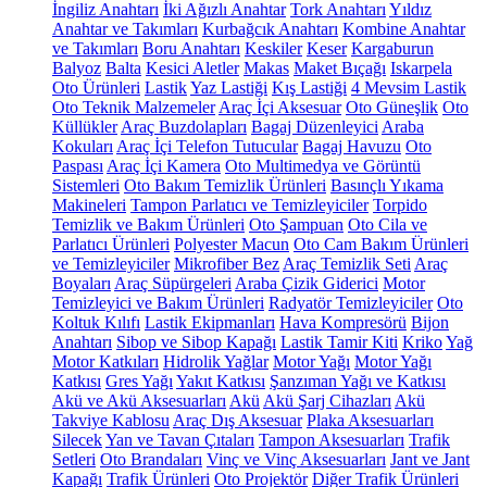
İngiliz Anahtarı
İki Ağızlı Anahtar
Tork Anahtarı
Yıldız
Anahtar ve Takımları
Kurbağcık Anahtarı
Kombine Anahtar
ve Takımları
Boru Anahtarı
Keskiler
Keser
Kargaburun
Balyoz
Balta
Kesici Aletler
Makas
Maket Bıçağı
Iskarpela
Oto Ürünleri
Lastik
Yaz Lastiği
Kış Lastiği
4 Mevsim Lastik
Oto Teknik Malzemeler
Araç İçi Aksesuar
Oto Güneşlik
Oto
Küllükler
Araç Buzdolapları
Bagaj Düzenleyici
Araba
Kokuları
Araç İçi Telefon Tutucular
Bagaj Havuzu
Oto
Paspası
Araç İçi Kamera
Oto Multimedya ve Görüntü
Sistemleri
Oto Bakım Temizlik Ürünleri
Basınçlı Yıkama
Makineleri
Tampon Parlatıcı ve Temizleyiciler
Torpido
Temizlik ve Bakım Ürünleri
Oto Şampuan
Oto Cila ve
Parlatıcı Ürünleri
Polyester Macun
Oto Cam Bakım Ürünleri
ve Temizleyiciler
Mikrofiber Bez
Araç Temizlik Seti
Araç
Boyaları
Araç Süpürgeleri
Araba Çizik Giderici
Motor
Temizleyici ve Bakım Ürünleri
Radyatör Temizleyiciler
Oto
Koltuk Kılıfı
Lastik Ekipmanları
Hava Kompresörü
Bijon
Anahtarı
Sibop ve Sibop Kapağı
Lastik Tamir Kiti
Kriko
Yağ
Motor Katkıları
Hidrolik Yağlar
Motor Yağı
Motor Yağı
Katkısı
Gres Yağı
Yakıt Katkısı
Şanzıman Yağı ve Katkısı
Akü ve Akü Aksesuarları
Akü
Akü Şarj Cihazları
Akü
Takviye Kablosu
Araç Dış Aksesuar
Plaka Aksesuarları
Silecek
Yan ve Tavan Çıtaları
Tampon Aksesuarları
Trafik
Setleri
Oto Brandaları
Vinç ve Vinç Aksesuarları
Jant ve Jant
Kapağı
Trafik Ürünleri
Oto Projektör
Diğer Trafik Ürünleri