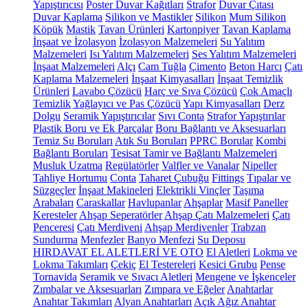
Yapıştırıcısı
Poster Duvar Kağıtları
Strafor
Duvar Çıtası
Duvar Kaplama
Silikon ve Mastikler
Silikon
Mum Silikon
Köpük
Mastik
Tavan Ürünleri
Kartonpiyer
Tavan Kaplama
İnşaat ve İzolasyon
İzolasyon Malzemeleri
Su Yalıtım
Malzemeleri
Isı Yalıtım Malzemeleri
Ses Yalıtım Malzemeleri
İnşaat Malzemeleri
Alçı
Cam Tuğla
Çimento
Beton Harcı
Çatı
Kaplama Malzemeleri
İnşaat Kimyasalları
İnşaat Temizlik
Ürünleri
Lavabo Çözücü
Harç ve Sıva Çözücü
Çok Amaçlı
Temizlik
Yağlayıcı ve Pas Çözücü
Yapı Kimyasalları
Derz
Dolgu
Seramik Yapıştırıcılar
Sıvı Conta
Strafor Yapıştırılar
Plastik Boru ve Ek Parçalar
Boru Bağlantı ve Aksesuarları
Temiz Su Boruları
Atık Su Boruları
PPRC Borular
Kombi
Bağlantı Boruları
Tesisat Tamir ve Bağlantı Malzemeleri
Musluk Uzatma
Regülatörler
Valfler ve Vanalar
Nipeller
Tahliye Hortumu
Conta
Taharet Çubuğu
Fittings
Tıpalar ve
Süzgeçler
İnşaat Makineleri
Elektrikli Vinçler
Taşıma
Arabaları
Caraskallar
Havlupanlar
Ahşaplar
Masif Paneller
Keresteler
Ahşap Seperatörler
Ahşap Çatı Malzemeleri
Çatı
Penceresi
Çatı Merdiveni
Ahşap Merdivenler
Trabzan
Sundurma
Menfezler
Banyo Menfezi
Su Deposu
HIRDAVAT EL ALETLERİ VE OTO
El Aletleri
Lokma ve
Lokma Takımları
Çekiç
El Testereleri
Kesici Grubu
Pense
Tornavida
Seramik ve Sıvacı Aletleri
Mengene ve İşkenceler
Zımbalar ve Aksesuarları
Zımpara ve Eğeler
Anahtarlar
Anahtar Takımları
Alyan Anahtarları
Açık Ağız Anahtar