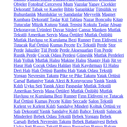
Objeler
Fotoğraf Çerçevesi
Mum
Vazolar
Yapay Çiçekler
Dekoratif Tabak ve Kaseler
Biblo
Şaraplıklar
Tütsülük ve
Buhurdanlık
Mumluklar ve Şamdanlar
Meyvelik
Magnet
Kumbara
Dekoratif Taşlar
Kül Tablası
Nazar Boncuğu
Kitap
Tutucular
Müzik Kutusu
Yatak Tepsisi
Kokulu Taşlar
Ahşap
Dekorasyon Ürünleri
Duvar Süsleri
Cansız Manken
Mutfak
Tekstili
Amerikan Servis
Masa Örtüleri
Mutfak Önlüğü
Mutfak Havlusu ve Kurulama Bezi
Runner
Fırın Eldiveni ve
Tutacak
Raf Örtüsü
Kumaş Peçete
Ev Tekstili
Perde
Stor
Perde
Jaluziler
Tül Perde
Perde Aksesuarları
Fon Perde
Rustik Perde
Çocuk Odası Perdesi
Güneşlik
Mutfak Perdeleri
Halı
Yolluk
Mutfak Halısı
Makine Halısı
Shaggy Halı
Jüt ve
Hasır Halı
Çocuk Odası Halıları
Halı Kaydırmazı
El Halısı
Deri Halı
Halı Örtüsü
Bambu Halı
Yatak Odası Tekstili
Yorgan
Nevresim Takımı
Pike ve Pike Takımı
Yatak Örtüsü
Çarşaf
Battaniye
Yatak Alezi & Koruyucusu
Yastık
Yastık
Kılıfı
Uyku Seti
Yastık Alezi
Paspaslar
Mutfak Tekstili
Amerikan Servis
Masa Örtüleri
Mutfak Önlüğü
Mutfak
Havlusu ve Kurulama Bezi
Runner
Fırın Eldiveni ve Tutacak
Raf Örtüsü
Kumaş Peçete
Kilim
Seccade
Salon Tekstili
Kırlent ve Kırlent Kılıfı
Sandalye Minderi
Koltuk Örtüsü ve
Şalı
Dekoratif Yastık
Sandalye Kılıfı
Bahçe Tekstili
Salıncak
Minderleri
Bebek Odası Tekstili
Bebek Yorganı
Bebek
Çarşafı
Bebek Nevresim Takımı
Bebek Battaniyesi
Bebek
Uyku Seti
Banyo Tekstil
Banyo Paspasları
Banyo Bakım