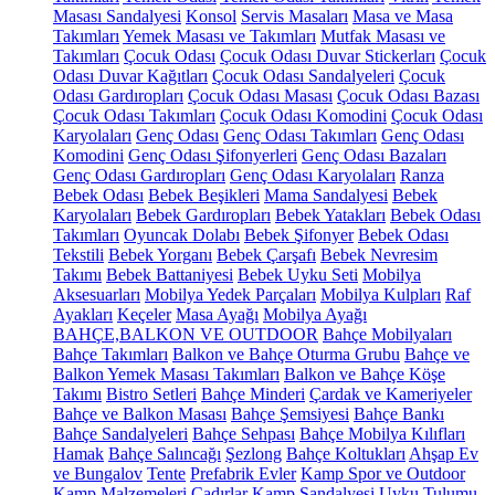
Masası Sandalyesi
Konsol
Servis Masaları
Masa ve Masa
Takımları
Yemek Masası ve Takımları
Mutfak Masası ve
Takımları
Çocuk Odası
Çocuk Odası Duvar Stickerları
Çocuk
Odası Duvar Kağıtları
Çocuk Odası Sandalyeleri
Çocuk
Odası Gardıropları
Çocuk Odası Masası
Çocuk Odası Bazası
Çocuk Odası Takımları
Çocuk Odası Komodini
Çocuk Odası
Karyolaları
Genç Odası
Genç Odası Takımları
Genç Odası
Komodini
Genç Odası Şifonyerleri
Genç Odası Bazaları
Genç Odası Gardıropları
Genç Odası Karyolaları
Ranza
Bebek Odası
Bebek Beşikleri
Mama Sandalyesi
Bebek
Karyolaları
Bebek Gardıropları
Bebek Yatakları
Bebek Odası
Takımları
Oyuncak Dolabı
Bebek Şifonyer
Bebek Odası
Tekstili
Bebek Yorganı
Bebek Çarşafı
Bebek Nevresim
Takımı
Bebek Battaniyesi
Bebek Uyku Seti
Mobilya
Aksesuarları
Mobilya Yedek Parçaları
Mobilya Kulpları
Raf
Ayakları
Keçeler
Masa Ayağı
Mobilya Ayağı
BAHÇE,BALKON VE OUTDOOR
Bahçe Mobilyaları
Bahçe Takımları
Balkon ve Bahçe Oturma Grubu
Bahçe ve
Balkon Yemek Masası Takımları
Balkon ve Bahçe Köşe
Takımı
Bistro Setleri
Bahçe Minderi
Çardak ve Kameriyeler
Bahçe ve Balkon Masası
Bahçe Şemsiyesi
Bahçe Bankı
Bahçe Sandalyeleri
Bahçe Sehpası
Bahçe Mobilya Kılıfları
Hamak
Bahçe Salıncağı
Şezlong
Bahçe Koltukları
Ahşap Ev
ve Bungalov
Tente
Prefabrik Evler
Kamp Spor ve Outdoor
Kamp Malzemeleri
Çadırlar
Kamp Sandalyesi
Uyku Tulumu