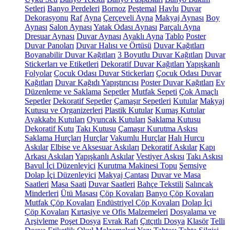
Setleri
Banyo Perdeleri
Bornoz
Peştemal
Havlu
Duvar
Dekorasyonu
Raf
Ayna
Çerçeveli Ayna
Makyaj Aynası
Boy
Aynası
Salon Aynası
Yatak Odası Aynası
Parçalı Ayna
Dresuar Aynası
Duvar Aynası
Ayaklı Ayna
Tablo
Poster
Duvar Panoları
Duvar Halısı ve Örtüsü
Duvar Kağıtları
Boyanabilir Duvar Kağıtları
3 Boyutlu Duvar Kağıtları
Duvar
Stickerları ve Etiketleri
Dekoratif Duvar Kağıtları
Yapışkanlı
Folyolar
Çocuk Odası Duvar Stickerları
Çocuk Odası Duvar
Kağıtları
Duvar Kağıdı Yapıştırıcısı
Poster Duvar Kağıtları
Ev
Düzenleme ve Saklama
Sepetler
Mutfak Sepeti
Çok Amaçlı
Sepetler
Dekoratif Sepetler
Çamaşır Sepetleri
Kutular
Makyaj
Kutusu ve Organizerleri
Plastik Kutular
Kumaş Kutular
Ayakkabı Kutuları
Oyuncak Kutuları
Saklama Kutusu
Dekoratif Kutu
Takı Kutusu
Çamaşır Kurutma Askısı
Saklama Hurçları
Hurçlar
Vakumlu Hurçlar
Halı Hurcu
Askılar
Elbise ve Aksesuar Askıları
Dekoratif Askılar
Kapı
Arkası Askıları
Yapışkanlı Askılar
Vestiyer Askısı
Takı Askısı
Bavul İçi Düzenleyici
Kurutma Makinesi Topu
Şemsiye
Dolap İçi Düzenleyici
Makyaj Çantası
Duvar ve Masa
Saatleri
Masa Saati
Duvar Saatleri
Bahçe Tekstili
Salıncak
Minderleri
Ütü Masası
Çöp Kovaları
Banyo Çöp Kovaları
Mutfak Çöp Kovaları
Endüstriyel Çöp Kovaları
Dolap İçi
Çöp Kovaları
Kırtasiye ve Ofis Malzemeleri
Dosyalama ve
Arşivleme
Poşet Dosya
Evrak Rafı
Çıtçıtlı Dosya
Klasör
Telli