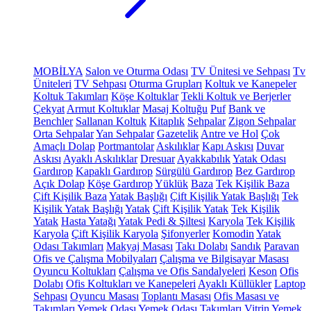
MOBİLYA
Salon ve Oturma Odası
TV Ünitesi ve Sehpası
Tv
Üniteleri
TV Sehpası
Oturma Grupları
Koltuk ve Kanepeler
Koltuk Takımları
Köşe Koltuklar
Tekli Koltuk ve Berjerler
Çekyat
Armut Koltuklar
Masaj Koltuğu
Puf
Bank ve
Benchler
Sallanan Koltuk
Kitaplık
Sehpalar
Zigon Sehpalar
Orta Sehpalar
Yan Sehpalar
Gazetelik
Antre ve Hol
Çok
Amaçlı Dolap
Portmantolar
Askılıklar
Kapı Askısı
Duvar
Askısı
Ayaklı Askılıklar
Dresuar
Ayakkabılık
Yatak Odası
Gardırop
Kapaklı Gardırop
Sürgülü Gardırop
Bez Gardırop
Açık Dolap
Köşe Gardırop
Yüklük
Baza
Tek Kişilik Baza
Çift Kişilik Baza
Yatak Başlığı
Çift Kişilik Yatak Başlığı
Tek
Kişilik Yatak Başlığı
Yatak
Çift Kişilik Yatak
Tek Kişilik
Yatak
Hasta Yatağı
Yatak Pedi & Şiltesi
Karyola
Tek Kişilik
Karyola
Çift Kişilik Karyola
Şifonyerler
Komodin
Yatak
Odası Takımları
Makyaj Masası
Takı Dolabı
Sandık
Paravan
Ofis ve Çalışma Mobilyaları
Çalışma ve Bilgisayar Masası
Oyuncu Koltukları
Çalışma ve Ofis Sandalyeleri
Keson
Ofis
Dolabı
Ofis Koltukları ve Kanepeleri
Ayaklı Küllükler
Laptop
Sehpası
Oyuncu Masası
Toplantı Masası
Ofis Masası ve
Takımları
Yemek Odası
Yemek Odası Takımları
Vitrin
Yemek