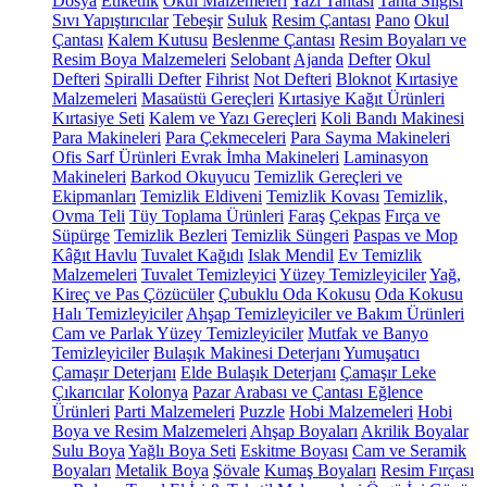
Dosya
Etiketlik
Okul Malzemeleri
Yazı Tahtası
Tahta Silgisi
Sıvı Yapıştırıcılar
Tebeşir
Suluk
Resim Çantası
Pano
Okul
Çantası
Kalem Kutusu
Beslenme Çantası
Resim Boyaları ve
Resim Boya Malzemeleri
Selobant
Ajanda
Defter
Okul
Defteri
Spiralli Defter
Fihrist
Not Defteri
Bloknot
Kırtasiye
Malzemeleri
Masaüstü Gereçleri
Kırtasiye Kağıt Ürünleri
Kırtasiye Seti
Kalem ve Yazı Gereçleri
Koli Bandı Makinesi
Para Makineleri
Para Çekmeceleri
Para Sayma Makineleri
Ofis Sarf Ürünleri
Evrak İmha Makineleri
Laminasyon
Makineleri
Barkod Okuyucu
Temizlik Gereçleri ve
Ekipmanları
Temizlik Eldiveni
Temizlik Kovası
Temizlik,
Ovma Teli
Tüy Toplama Ürünleri
Faraş
Çekpas
Fırça ve
Süpürge
Temizlik Bezleri
Temizlik Süngeri
Paspas ve Mop
Kâğıt Havlu
Tuvalet Kağıdı
Islak Mendil
Ev Temizlik
Malzemeleri
Tuvalet Temizleyici
Yüzey Temizleyiciler
Yağ,
Kireç ve Pas Çözücüler
Çubuklu Oda Kokusu
Oda Kokusu
Halı Temizleyiciler
Ahşap Temizleyiciler ve Bakım Ürünleri
Cam ve Parlak Yüzey Temizleyiciler
Mutfak ve Banyo
Temizleyiciler
Bulaşık Makinesi Deterjanı
Yumuşatıcı
Çamaşır Deterjanı
Elde Bulaşık Deterjanı
Çamaşır Leke
Çıkarıcılar
Kolonya
Pazar Arabası ve Çantası
Eğlence
Ürünleri
Parti Malzemeleri
Puzzle
Hobi Malzemeleri
Hobi
Boya ve Resim Malzemeleri
Ahşap Boyaları
Akrilik Boyalar
Sulu Boya
Yağlı Boya Seti
Eskitme Boyası
Cam ve Seramik
Boyaları
Metalik Boya
Şövale
Kumaş Boyaları
Resim Fırçası