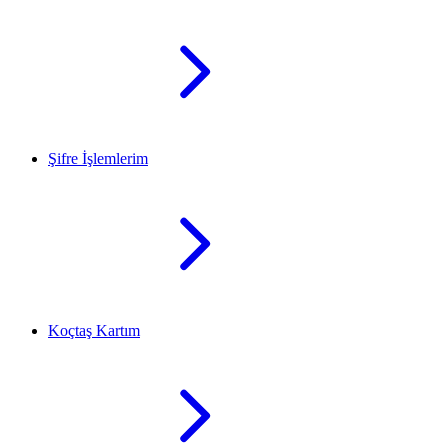
Şifre İşlemlerim
Koçtaş Kartım