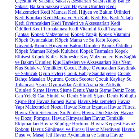
Çiçeklik ve Saksılık
Saksı Aksesuarları
Saksı Altlığı
Bahçe
Saksısı
Balkon Saksısı
Evcil Hayvan Ürünleri
Kedi
Malzemeleri
Kedi Maması
Kedi Hijyen ve Bakım Ürünleri
Kedi Kumları
Kedi Mama ve Su Kabı
Kedi Evi
Kedi Yatağı
Kedi Oyuncakları
Kedi Tuvaleti ve Aksesuarları
Kedi
Ödülleri
Kedi Tırmalaması
Kedi Vitamini
Kedi Taşıma
Çantası
Köpek Malzemeleri
Köpek Yatağı
Köpek Vitamini
Köpek Oyuncakları
Köpek Mama ve Su Kabı
Köpek
Güvenlik
Köpek Hijyen ve Bakım Ürünleri
Köpek Ödülleri
Köpek Maması
Köpek Kulübesi
Köpek Tasmaları
Köpek
Elbisesi
Köpek Kafesi
Kümesler
Kuş Malzemeleri
Kuş Sağlık
ve Bakım Ürünleri
Kuş Kafesleri ve Aksesuarları
Kuş Yemi
Kuş Suluk ve Yemlikleri
Çocuk Bahçe Oyuncakları
Kaydırak
ve Salıncak
Oyun Evleri
Çocuk Bahçe Sandalyeleri
Çocuk
Bahçe Masaları
Uçurtma
Çocuk Scooter
Çocuk Kaykay
Su
Tabancası
Şişme Oyuncaklar
Akülü Araba
Su Aktivite
Ürünleri
Şişme Havuz
Şişme Deniz Yatağı
Şişme Deniz Topu
Can Yeleği
Can Simidi ve Deniz Simidi
Şişme Deniz Kolluğu
Şişme Bot
Havuz Bonesi
Kano
Havuz Malzemeleri
Havuz
Yapı Malzemeleri
Nozul
Havuz Kenar Izgarası
Havuz Filtresi
Havuz Örtü Sistemleri
Su Perdesi
Havuz Dip Süzgeç
Havuz
ve Dozaj Pompası
Havuz Kimyasalları
Havuz Temizlik
Ekipmanları
Havuz Süpürge Hortumu
Havuz Kepçesi
Havuz
Robotu
Havuz Süpürgesi ve Fırçası
Havuz Merdiveni
Havuz
Duşu ve Masaj Jeti
Havuz Aydınlatma ve Isıtma
Havuz