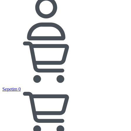
Sepetim
0