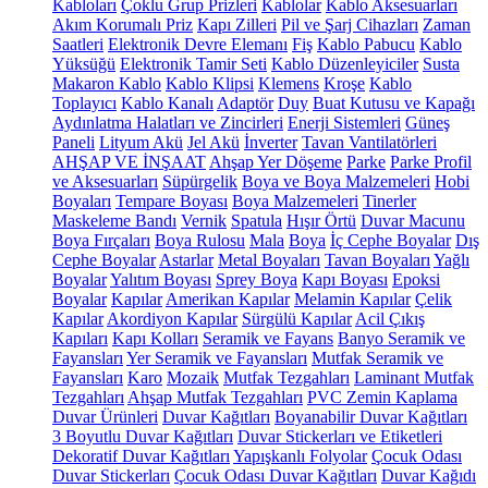
Kabloları
Çoklu Grup Prizleri
Kablolar
Kablo Aksesuarları
Akım Korumalı Priz
Kapı Zilleri
Pil ve Şarj Cihazları
Zaman
Saatleri
Elektronik Devre Elemanı
Fiş
Kablo Pabucu
Kablo
Yüksüğü
Elektronik Tamir Seti
Kablo Düzenleyiciler
Susta
Makaron Kablo
Kablo Klipsi
Klemens
Kroşe
Kablo
Toplayıcı
Kablo Kanalı
Adaptör
Duy
Buat Kutusu ve Kapağı
Aydınlatma Halatları ve Zincirleri
Enerji Sistemleri
Güneş
Paneli
Lityum Akü
Jel Akü
İnverter
Tavan Vantilatörleri
AHŞAP VE İNŞAAT
Ahşap Yer Döşeme
Parke
Parke Profil
ve Aksesuarları
Süpürgelik
Boya ve Boya Malzemeleri
Hobi
Boyaları
Tempare Boyası
Boya Malzemeleri
Tinerler
Maskeleme Bandı
Vernik
Spatula
Hışır Örtü
Duvar Macunu
Boya Fırçaları
Boya Rulosu
Mala
Boya
İç Cephe Boyalar
Dış
Cephe Boyalar
Astarlar
Metal Boyaları
Tavan Boyaları
Yağlı
Boyalar
Yalıtım Boyası
Sprey Boya
Kapı Boyası
Epoksi
Boyalar
Kapılar
Amerikan Kapılar
Melamin Kapılar
Çelik
Kapılar
Akordiyon Kapılar
Sürgülü Kapılar
Acil Çıkış
Kapıları
Kapı Kolları
Seramik ve Fayans
Banyo Seramik ve
Fayansları
Yer Seramik ve Fayansları
Mutfak Seramik ve
Fayansları
Karo
Mozaik
Mutfak Tezgahları
Laminant Mutfak
Tezgahları
Ahşap Mutfak Tezgahları
PVC Zemin Kaplama
Duvar Ürünleri
Duvar Kağıtları
Boyanabilir Duvar Kağıtları
3 Boyutlu Duvar Kağıtları
Duvar Stickerları ve Etiketleri
Dekoratif Duvar Kağıtları
Yapışkanlı Folyolar
Çocuk Odası
Duvar Stickerları
Çocuk Odası Duvar Kağıtları
Duvar Kağıdı