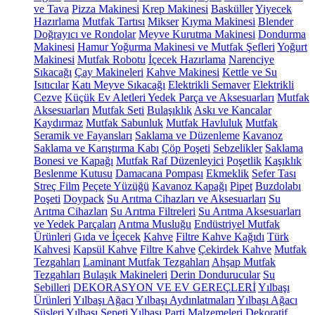
ve Tava
Pizza Makinesi
Krep Makinesi
Basküller
Yiyecek
Hazırlama
Mutfak Tartısı
Mikser
Kıyma Makinesi
Blender
Doğrayıcı ve Rondolar
Meyve Kurutma Makinesi
Dondurma
Makinesi
Hamur Yoğurma Makinesi ve Mutfak Şefleri
Yoğurt
Makinesi
Mutfak Robotu
İçecek Hazırlama
Narenciye
Sıkacağı
Çay Makineleri
Kahve Makinesi
Kettle ve Su
Isıtıcılar
Katı Meyve Sıkacağı
Elektrikli Semaver
Elektrikli
Cezve
Küçük Ev Aletleri Yedek Parça ve Aksesuarları
Mutfak
Aksesuarları
Mutfak Seti
Bulaşıklık
Askı ve Kancalar
Kaydırmaz
Mutfak Sabunluk
Mutfak Havluluk
Mutfak
Seramik ve Fayansları
Saklama ve Düzenleme
Kavanoz
Saklama ve Karıştırma Kabı
Çöp Poşeti
Sebzelikler
Saklama
Bonesi ve Kapağı
Mutfak Raf Düzenleyici
Poşetlik
Kaşıklık
Beslenme Kutusu
Damacana Pompası
Ekmeklik
Sefer Tası
Streç Film
Peçete Yüzüğü
Kavanoz Kapağı
Pipet
Buzdolabı
Poşeti
Doypack
Su Arıtma Cihazları ve Aksesuarları
Su
Arıtma Cihazları
Su Arıtma Filtreleri
Su Arıtma Aksesuarları
ve Yedek Parçaları
Arıtma Musluğu
Endüstriyel Mutfak
Ürünleri
Gıda ve İçecek
Kahve
Filtre Kahve Kağıdı
Türk
Kahvesi
Kapsül Kahve
Filtre Kahve
Çekirdek Kahve
Mutfak
Tezgahları
Laminant Mutfak Tezgahları
Ahşap Mutfak
Tezgahları
Bulaşık Makineleri
Derin Dondurucular
Su
Sebilleri
DEKORASYON VE EV GEREÇLERİ
Yılbaşı
Ürünleri
Yılbaşı Ağacı
Yılbaşı Aydınlatmaları
Yılbaşı Ağacı
Süsleri
Yılbaşı Sepeti
Yılbaşı Parti Malzemeleri
Dekoratif