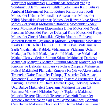
Yapıştırıcı
Merdivenler
Güvenlik Malzemeleri
Yangın
Söndürücü
Alarm
Kasa ve Kilitler
Çelik Kasa
Kilit
Kutu ve
Ambalaj Malzemeleri
Kargo Kutusu
Kargo Poşeti
Koli
Motosiklet Ürünleri
Motorsiklet Aksesuarları
Motosiklet
Kilidi
Motosiklet Stickerları
Motosiklet Rüzgarlık ve Siperlik
Motosiklet Aynası
Motosiklet Brandası
Motorsiklet Yedek
Parça
Motosiklet Fren Ekipmanları
Diğer Motosiklet Yedek
Parçaları
Motosiklet Fren ve Debriyaj Kolu
Motosiklet Kayışı
Motosiklet Zinciri
Motosiklet Giyim
Motorcu Eldiveni
Motorcu Botu ve Ayakkabısı
Motorcu Yağmurluk
Motosiklet
Kaskı
ELEKTRİKLİ EL ALETLERİ
Akülü Vidalamalar
Şarjlı Vidalamalar
Kablolu Vidalamalar
Vidalama Uçları
Matkaplar
Darbeli Matkaplar
Akülü Matkap ve Vidalamalar
Matkap Ucu ve Setleri
Somun Sıkma Makineleri
Darbesiz
Matkaplar
Manyetik Matkap
Sütunlu Matkap
Matkap Tezgahı
Kırıcılar ve Deliciler
Zımpara ve Polisaj
Zımpara Makineleri
Polisaj Makineleri
Planyalar
Zımpara Kağıdı ve Aksesuarları
Testereler
Daire Testereler
Dekupaj Testereler
Çok Amaçlı
Testereler
Tilki Kuyruğu Testereler
Testere Aksesuarları
Tilki
Kuyruğu Testere Ucu
Daire Testere Bıçağı
Dekupaj Testere
Ucu
Bahçe Makineleri
Çapalama Makinesi
Tırpan
Çit
Budama Makinesi
Hidrofor
Yaprak Toplama Makinesi
Motorlu Testere
Elektrikli Testereler
Benzinli Testereler
Testere Zincirleri ve Yağları
Çim Biçme Makinesi
Benzinli
Çim Biçme Makinesi
Elektrikli Çim Biçme Makinesi
Kenar