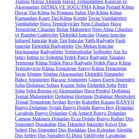
Trafosu
Havuz Ampulü
Havuz Termometresi
Karavan ve
Aksesuarları
ISITMA VE SOĞUTMA
Klima
Portatif Klima
Duvar Tipi Klima
Isı Pompası
Salon Tipi Klima
Klima
Kumandası
Kaset Tipi Klima
Kombi
Tavan Vantilatörleri
Vantilatörler
Hava Temizleyiciler
Nem Cihazları
Hava
Temizleme Cihazları
Buhar Makineleri
Nem Alma Cihazları
ve Rutubet Gidericiler
Elektrikli Isıtıcılar
Quartz Isıtıcılar
Infrared Isıtıcılar
Kule Tipi Isıtıcılar
Yağlı Radyatör
Fanlı
Isıtıcılar
Elektrikli Radyatörler
Dış Mekan Isıtıcılar
Havlupanlar
Radyatörler
Termosifonlar
Şofbenler
Ani Su
Isıtıcı
Isıtma ve Soğutma Yedek Parça
Radyatör Vanaları
Termostat
Klima Yedek Parça
Radyatör Yedek Parça
Klima
Temizleyicisi
Klima Temizleme Spreyi
Klima Temizleme
Sıvısı
Şömine
Şömine Aksesuarları
Elektrikli Şömineler
Bahçe Şömineleri
Bacasız Şömineler
Güneş Enerji Sistemleri
Soba
Doğalgaz Sobası
Kuzine Soba
Elektrikli Soba
Pelet
Soba
Soba Borusu ve Aksesuarları
Hava Perdesi
Doğalgaz
Tesisat Malzemeleri
Doğalgaz Hortumu
Doğalgaz Menfezleri
Tesisat Temizleme Sıvıları
Boyler
Kalorifer Kazanı
BANYO
Banyo Dolapları
Aynalı Banyo Dolabı
Banyo Boy Dolapları
Lavabolu Banyo Dolapları
Çok Amaçlı Banyo Dolapları
Çamaşır Makinesi Dolapları
Ecza Dolabı
Banyo Rafları
Duş
Sistemleri
Duşakabin
Duş Tekneleri
Jakuziler
Küvet
Duş
Setleri
Duş Sistemleri
Duş Başlıkları
Duş Kolonları
Sürgülü
Duş Setleri
Duş Spiralleri
El Duşu
Vitrifiyeler
Lavabolar