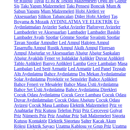
ve Rulosu
Tuval
El İşi & Tekstil Malzemeleri
Örgü İpi
Güpür
Şiş
Takı Yapım Malzemeleri
Takı Pensesi
Boncuk
Mum &
Sabun Yapımı
Mum Malzemeleri
Hobi Aletleri ve
Aksesuarları
Silikon Tabancaları
Diğer Hobi Aletleri
Taş
Boyama & Mozaik
AYDINLATMA VE ELEKTRİK
Ev
Aydınlatmaları
Avizeler
Sarkıt Avizeler
Plafonyer Avizeler
Lambaderler ve Aksesuarları
Lambader
Lambader Başlığı
Lambader Ayağı
Spotlar
Gömme Spotlar
Sıvaüstü Spotlar
Tavan Spotlar
Ampuller
Led Ampul
Halojen Ampul
Tasarruflu Ampul
Rustik Ampul
Akıllı Ampul
Floresan
Ampul
Abajurlar ve Aksesuarları
Abajur
Abajur Şapkaları
Abajur Ayaklığı
Fener ve Işıldaklar
Aplikler
Duvar Aplikleri
Tablo Aplikleri
Banyo Aplikleri
Lamba
Gece Lambaları
Masa
Lambaları
Led Şerit
Armatür
Led Armatür
Led Panel
Tezgah
Altı Aydınlatma
Bahçe Aydınlatma
Dış Mekan Aydınlatmalar
Solar Aydınlatma
Projektör ve Sensörler
Bahçe Aplikleri
Bahçe Feneri ve Meşaleler
Bahçe Masa Üstü Aydınlatma
Bahçe Set Üstü Aydınlatma
Bahçe Aydınlatma Direkleri
Çocuk Odası Aydınlatma
Çocuk Gece Lambası
Çocuk Odası
Duvar Aydınlatmaları
Çocuk Odası Abajuru
Çocuk Odası
Avizesi
Çocuk Masa Lambası
Elektrik Malzemeleri
Priz ve
Anahtarlar
Priz Kutusu
Telefon Prizi
Priz Çerçevesi
Golyat
Priz
Nümeris Priz
Priz
Anahtar Priz
Şalt Malzemeleri
Sigorta
Kutusu
Kontaktör
Elektrik Sigortası
Şalter
Kaçak Akım
Rölesi
Elektrik Sayacı
Uzatma Kablosu ve Grup Priz
Uzatma