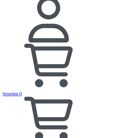
Sepetim
0