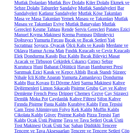
Mutfak Dolapları
Mutfak Boy Dolabı
Kiler Dolabı
Ekmek ve
Sebze Dolabı
Tabureler
Sandalye
Mutfak Sandalyeleri
Bar
Sandalyeleri
Katlanır Sandalyeler
Mutfak Köşe Takımları
Masa ve Masa Takımları
Yemek Masası ve Takımları
Mutfak
Masası ve Takımları
Eviye
Mutfak Bataryaları
Mutfak
Gereçleri
Kesme Tahtası
Rende
Servis Gereçleri
Patates Ezici
Manuel Kıyma Makinesi
Krema Pompası
Dilimleyici
Doğrayıcı
Yumurta Fırçası
Bıçak ve Bıçak Setleri
Yağ
Sıçratmaz
Soyucu, Oyacak
Ölçü Kabı ve Kaşığı
Merdane ve
Oklava
Hamur Açma Matı
Fındık Kıracağı ve Ceviz Kıracağı
Elek
Dondurma Kaşığı
Buz Kalıbı
Bıçak Bileyici Masat
Açacak ve Tirbuşon
Çekirdek Çıkarıcı
Çırpıcı
Sebze
Kurutucu
Huni
Baharat Öğütücü
Havan
Hamburger Presi
Sarımsak Ezici
Kaşık ve Kepçe Altlığı
Bıçak Standı
Süzgeç
Nihale
İçli Köfte Aparatı
Yumurta Zamanlayıcı
Dondurma
Kalıbı
Buz Kovası
Et Dövme Aleti
Sarma Makinesi
Kahve
Değirmenleri
Limon Sıkacağı
Pişirme Grubu
Çay ve Kahve
Demleme
French Press
Dripper
Chemex
Cezve
Çay Süzgeci
Demlik
Moka Pot
Çaydanlık
Kahve Filtresi
Sifon Kahve
Fırında Pişirme
Pasta Kalıbı
Kurabiye Kalıbı
Fırın Tepsisi
Cam Tepsi
Alüminyum Folyo
Kek Kalıbı
Muffin Kalıbı
Çikolata Kalıbı
Güveç
Pişirme Kağıdı
Pizza Tepsisi
Tart
Kalıbı
Ocak Üstü Pişirme
Tava ve Tava Setleri
Ocak Üstü
Tost Makinesi
Ocak Üstü Sac
Sahan
Düdüklü Tencere
Tencere ve Tava Aksesuarları
Tencere ve Tencere Setleri
Çöp