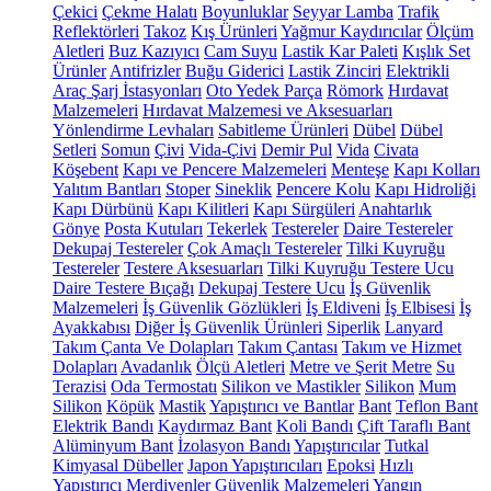
Çekici
Çekme Halatı
Boyunluklar
Seyyar Lamba
Trafik
Reflektörleri
Takoz
Kış Ürünleri
Yağmur Kaydırıcılar
Ölçüm
Aletleri
Buz Kazıyıcı
Cam Suyu
Lastik Kar Paleti
Kışlık Set
Ürünler
Antifrizler
Buğu Giderici
Lastik Zinciri
Elektrikli
Araç Şarj İstasyonları
Oto Yedek Parça
Römork
Hırdavat
Malzemeleri
Hırdavat Malzemesi ve Aksesuarları
Yönlendirme Levhaları
Sabitleme Ürünleri
Dübel
Dübel
Setleri
Somun
Çivi
Vida-Çivi
Demir Pul
Vida
Civata
Köşebent
Kapı ve Pencere Malzemeleri
Menteşe
Kapı Kolları
Yalıtım Bantları
Stoper
Sineklik
Pencere Kolu
Kapı Hidroliği
Kapı Dürbünü
Kapı Kilitleri
Kapı Sürgüleri
Anahtarlık
Gönye
Posta Kutuları
Tekerlek
Testereler
Daire Testereler
Dekupaj Testereler
Çok Amaçlı Testereler
Tilki Kuyruğu
Testereler
Testere Aksesuarları
Tilki Kuyruğu Testere Ucu
Daire Testere Bıçağı
Dekupaj Testere Ucu
İş Güvenlik
Malzemeleri
İş Güvenlik Gözlükleri
İş Eldiveni
İş Elbisesi
İş
Ayakkabısı
Diğer İş Güvenlik Ürünleri
Siperlik
Lanyard
Takım Çanta Ve Dolapları
Takım Çantası
Takım ve Hizmet
Dolapları
Avadanlık
Ölçü Aletleri
Metre ve Şerit Metre
Su
Terazisi
Oda Termostatı
Silikon ve Mastikler
Silikon
Mum
Silikon
Köpük
Mastik
Yapıştırıcı ve Bantlar
Bant
Teflon Bant
Elektrik Bandı
Kaydırmaz Bant
Koli Bandı
Çift Taraflı Bant
Alüminyum Bant
İzolasyon Bandı
Yapıştırıcılar
Tutkal
Kimyasal Dübeller
Japon Yapıştırıcıları
Epoksi
Hızlı
Yapıştırıcı
Merdivenler
Güvenlik Malzemeleri
Yangın