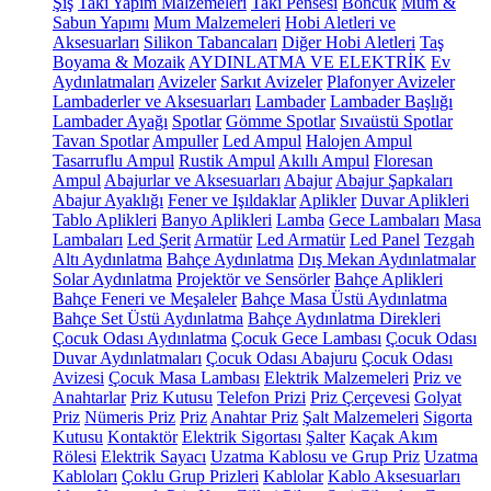
Şiş
Takı Yapım Malzemeleri
Takı Pensesi
Boncuk
Mum &
Sabun Yapımı
Mum Malzemeleri
Hobi Aletleri ve
Aksesuarları
Silikon Tabancaları
Diğer Hobi Aletleri
Taş
Boyama & Mozaik
AYDINLATMA VE ELEKTRİK
Ev
Aydınlatmaları
Avizeler
Sarkıt Avizeler
Plafonyer Avizeler
Lambaderler ve Aksesuarları
Lambader
Lambader Başlığı
Lambader Ayağı
Spotlar
Gömme Spotlar
Sıvaüstü Spotlar
Tavan Spotlar
Ampuller
Led Ampul
Halojen Ampul
Tasarruflu Ampul
Rustik Ampul
Akıllı Ampul
Floresan
Ampul
Abajurlar ve Aksesuarları
Abajur
Abajur Şapkaları
Abajur Ayaklığı
Fener ve Işıldaklar
Aplikler
Duvar Aplikleri
Tablo Aplikleri
Banyo Aplikleri
Lamba
Gece Lambaları
Masa
Lambaları
Led Şerit
Armatür
Led Armatür
Led Panel
Tezgah
Altı Aydınlatma
Bahçe Aydınlatma
Dış Mekan Aydınlatmalar
Solar Aydınlatma
Projektör ve Sensörler
Bahçe Aplikleri
Bahçe Feneri ve Meşaleler
Bahçe Masa Üstü Aydınlatma
Bahçe Set Üstü Aydınlatma
Bahçe Aydınlatma Direkleri
Çocuk Odası Aydınlatma
Çocuk Gece Lambası
Çocuk Odası
Duvar Aydınlatmaları
Çocuk Odası Abajuru
Çocuk Odası
Avizesi
Çocuk Masa Lambası
Elektrik Malzemeleri
Priz ve
Anahtarlar
Priz Kutusu
Telefon Prizi
Priz Çerçevesi
Golyat
Priz
Nümeris Priz
Priz
Anahtar Priz
Şalt Malzemeleri
Sigorta
Kutusu
Kontaktör
Elektrik Sigortası
Şalter
Kaçak Akım
Rölesi
Elektrik Sayacı
Uzatma Kablosu ve Grup Priz
Uzatma
Kabloları
Çoklu Grup Prizleri
Kablolar
Kablo Aksesuarları