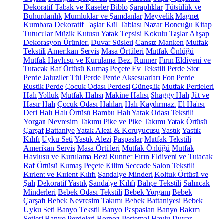
Dekoratif Tabak ve Kaseler
Biblo
Şaraplıklar
Tütsülük ve
Buhurdanlık
Mumluklar ve Şamdanlar
Meyvelik
Magnet
Kumbara
Dekoratif Taşlar
Kül Tablası
Nazar Boncuğu
Kitap
Tutucular
Müzik Kutusu
Yatak Tepsisi
Kokulu Taşlar
Ahşap
Dekorasyon Ürünleri
Duvar Süsleri
Cansız Manken
Mutfak
Tekstili
Amerikan Servis
Masa Örtüleri
Mutfak Önlüğü
Mutfak Havlusu ve Kurulama Bezi
Runner
Fırın Eldiveni ve
Tutacak
Raf Örtüsü
Kumaş Peçete
Ev Tekstili
Perde
Stor
Perde
Jaluziler
Tül Perde
Perde Aksesuarları
Fon Perde
Rustik Perde
Çocuk Odası Perdesi
Güneşlik
Mutfak Perdeleri
Halı
Yolluk
Mutfak Halısı
Makine Halısı
Shaggy Halı
Jüt ve
Hasır Halı
Çocuk Odası Halıları
Halı Kaydırmazı
El Halısı
Deri Halı
Halı Örtüsü
Bambu Halı
Yatak Odası Tekstili
Yorgan
Nevresim Takımı
Pike ve Pike Takımı
Yatak Örtüsü
Çarşaf
Battaniye
Yatak Alezi & Koruyucusu
Yastık
Yastık
Kılıfı
Uyku Seti
Yastık Alezi
Paspaslar
Mutfak Tekstili
Amerikan Servis
Masa Örtüleri
Mutfak Önlüğü
Mutfak
Havlusu ve Kurulama Bezi
Runner
Fırın Eldiveni ve Tutacak
Raf Örtüsü
Kumaş Peçete
Kilim
Seccade
Salon Tekstili
Kırlent ve Kırlent Kılıfı
Sandalye Minderi
Koltuk Örtüsü ve
Şalı
Dekoratif Yastık
Sandalye Kılıfı
Bahçe Tekstili
Salıncak
Minderleri
Bebek Odası Tekstili
Bebek Yorganı
Bebek
Çarşafı
Bebek Nevresim Takımı
Bebek Battaniyesi
Bebek
Uyku Seti
Banyo Tekstil
Banyo Paspasları
Banyo Bakım
Setleri
Banyo Perdeleri
Bornoz
Peştemal
Havlu
Duvar