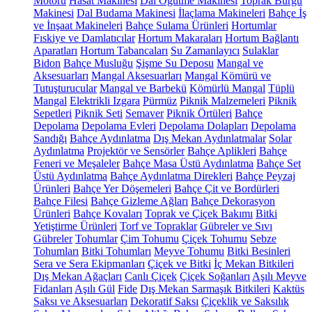
Motoru
Hasat Makinesi
Dal Öğütme Makinesi
Toprak Burgu
Makinesi
Dal Budama Makinesi
İlaçlama Makineleri
Bahçe İş
ve İnşaat Makineleri
Bahçe Sulama Ürünleri
Hortumlar
Fıskiye ve Damlatıcılar
Hortum Makaraları
Hortum Bağlantı
Aparatları
Hortum Tabancaları
Su Zamanlayıcı
Sulaklar
Bidon
Bahçe Musluğu
Şişme Su Deposu
Mangal ve
Aksesuarları
Mangal Aksesuarları
Mangal Kömürü ve
Tutuşturucular
Mangal ve Barbekü
Kömürlü Mangal
Tüplü
Mangal
Elektrikli Izgara
Pürmüz
Piknik Malzemeleri
Piknik
Sepetleri
Piknik Seti
Semaver
Piknik Örtüleri
Bahçe
Depolama
Depolama Evleri
Depolama Dolapları
Depolama
Sandığı
Bahçe Aydınlatma
Dış Mekan Aydınlatmalar
Solar
Aydınlatma
Projektör ve Sensörler
Bahçe Aplikleri
Bahçe
Feneri ve Meşaleler
Bahçe Masa Üstü Aydınlatma
Bahçe Set
Üstü Aydınlatma
Bahçe Aydınlatma Direkleri
Bahçe Peyzaj
Ürünleri
Bahçe Yer Döşemeleri
Bahçe Çit ve Bordürleri
Bahçe Filesi
Bahçe Gizleme Ağları
Bahçe Dekorasyon
Ürünleri
Bahçe Kovaları
Toprak ve Çiçek Bakımı
Bitki
Yetiştirme Ürünleri
Torf ve Topraklar
Gübreler ve Sıvı
Gübreler
Tohumlar
Çim Tohumu
Çiçek Tohumu
Sebze
Tohumları
Bitki Tohumları
Meyve Tohumu
Bitki Besinleri
Sera ve Sera Ekipmanları
Çiçek ve Bitki
İç Mekan Bitkileri
Dış Mekan Ağaçları
Canlı Çiçek
Çiçek Soğanları
Aşılı Meyve
Fidanları
Aşılı Gül
Fide
Dış Mekan Sarmaşık Bitkileri
Kaktüs
Saksı ve Aksesuarları
Dekoratif Saksı
Çiçeklik ve Saksılık