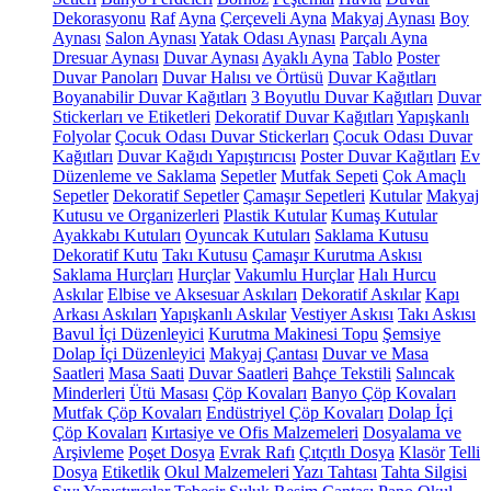
Dekorasyonu
Raf
Ayna
Çerçeveli Ayna
Makyaj Aynası
Boy
Aynası
Salon Aynası
Yatak Odası Aynası
Parçalı Ayna
Dresuar Aynası
Duvar Aynası
Ayaklı Ayna
Tablo
Poster
Duvar Panoları
Duvar Halısı ve Örtüsü
Duvar Kağıtları
Boyanabilir Duvar Kağıtları
3 Boyutlu Duvar Kağıtları
Duvar
Stickerları ve Etiketleri
Dekoratif Duvar Kağıtları
Yapışkanlı
Folyolar
Çocuk Odası Duvar Stickerları
Çocuk Odası Duvar
Kağıtları
Duvar Kağıdı Yapıştırıcısı
Poster Duvar Kağıtları
Ev
Düzenleme ve Saklama
Sepetler
Mutfak Sepeti
Çok Amaçlı
Sepetler
Dekoratif Sepetler
Çamaşır Sepetleri
Kutular
Makyaj
Kutusu ve Organizerleri
Plastik Kutular
Kumaş Kutular
Ayakkabı Kutuları
Oyuncak Kutuları
Saklama Kutusu
Dekoratif Kutu
Takı Kutusu
Çamaşır Kurutma Askısı
Saklama Hurçları
Hurçlar
Vakumlu Hurçlar
Halı Hurcu
Askılar
Elbise ve Aksesuar Askıları
Dekoratif Askılar
Kapı
Arkası Askıları
Yapışkanlı Askılar
Vestiyer Askısı
Takı Askısı
Bavul İçi Düzenleyici
Kurutma Makinesi Topu
Şemsiye
Dolap İçi Düzenleyici
Makyaj Çantası
Duvar ve Masa
Saatleri
Masa Saati
Duvar Saatleri
Bahçe Tekstili
Salıncak
Minderleri
Ütü Masası
Çöp Kovaları
Banyo Çöp Kovaları
Mutfak Çöp Kovaları
Endüstriyel Çöp Kovaları
Dolap İçi
Çöp Kovaları
Kırtasiye ve Ofis Malzemeleri
Dosyalama ve
Arşivleme
Poşet Dosya
Evrak Rafı
Çıtçıtlı Dosya
Klasör
Telli
Dosya
Etiketlik
Okul Malzemeleri
Yazı Tahtası
Tahta Silgisi