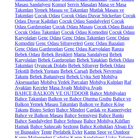
Masası Sandalyesi
Konsol
Servis Masaları
Masa ve Masa
Takımları
Yemek Masası ve Takımları
Mutfak Masası ve
Takımları
Çocuk Odası
Çocuk Odası Duvar Stickerları
Çocuk
Odası Duvar Kağıtları
Çocuk Odası Sandalyeleri
Çocuk
Odası Gardıropları
Çocuk Odası Masası
Çocuk Odası Bazası
Çocuk Odası Takımları
Çocuk Odası Komodini
Çocuk Odası
Karyolaları
Genç Odası
Genç Odası Takımları
Genç Odası
Komodini
Genç Odası Şifonyerleri
Genç Odası Bazaları
Genç Odası Gardıropları
Genç Odası Karyolaları
Ranza
Bebek Odası
Bebek Beşikleri
Mama Sandalyesi
Bebek
Karyolaları
Bebek Gardıropları
Bebek Yatakları
Bebek Odası
Takımları
Oyuncak Dolabı
Bebek Şifonyer
Bebek Odası
Tekstili
Bebek Yorganı
Bebek Çarşafı
Bebek Nevresim
Takımı
Bebek Battaniyesi
Bebek Uyku Seti
Mobilya
Aksesuarları
Mobilya Yedek Parçaları
Mobilya Kulpları
Raf
Ayakları
Keçeler
Masa Ayağı
Mobilya Ayağı
BAHÇE,BALKON VE OUTDOOR
Bahçe Mobilyaları
Bahçe Takımları
Balkon ve Bahçe Oturma Grubu
Bahçe ve
Balkon Yemek Masası Takımları
Balkon ve Bahçe Köşe
Takımı
Bistro Setleri
Bahçe Minderi
Çardak ve Kameriyeler
Bahçe ve Balkon Masası
Bahçe Şemsiyesi
Bahçe Bankı
Bahçe Sandalyeleri
Bahçe Sehpası
Bahçe Mobilya Kılıfları
Hamak
Bahçe Salıncağı
Şezlong
Bahçe Koltukları
Ahşap Ev
ve Bungalov
Tente
Prefabrik Evler
Kamp Spor ve Outdoor
Kamp Malzemeleri
Çadırlar
Kamp Sandalyesi
Uyku Tulumu