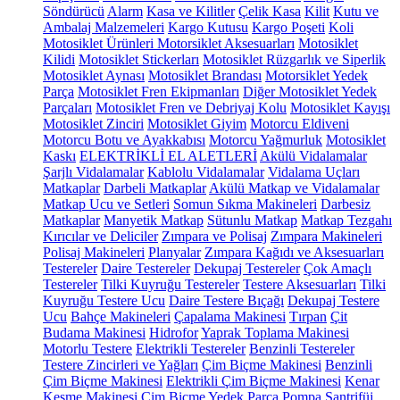
Söndürücü
Alarm
Kasa ve Kilitler
Çelik Kasa
Kilit
Kutu ve
Ambalaj Malzemeleri
Kargo Kutusu
Kargo Poşeti
Koli
Motosiklet Ürünleri
Motorsiklet Aksesuarları
Motosiklet
Kilidi
Motosiklet Stickerları
Motosiklet Rüzgarlık ve Siperlik
Motosiklet Aynası
Motosiklet Brandası
Motorsiklet Yedek
Parça
Motosiklet Fren Ekipmanları
Diğer Motosiklet Yedek
Parçaları
Motosiklet Fren ve Debriyaj Kolu
Motosiklet Kayışı
Motosiklet Zinciri
Motosiklet Giyim
Motorcu Eldiveni
Motorcu Botu ve Ayakkabısı
Motorcu Yağmurluk
Motosiklet
Kaskı
ELEKTRİKLİ EL ALETLERİ
Akülü Vidalamalar
Şarjlı Vidalamalar
Kablolu Vidalamalar
Vidalama Uçları
Matkaplar
Darbeli Matkaplar
Akülü Matkap ve Vidalamalar
Matkap Ucu ve Setleri
Somun Sıkma Makineleri
Darbesiz
Matkaplar
Manyetik Matkap
Sütunlu Matkap
Matkap Tezgahı
Kırıcılar ve Deliciler
Zımpara ve Polisaj
Zımpara Makineleri
Polisaj Makineleri
Planyalar
Zımpara Kağıdı ve Aksesuarları
Testereler
Daire Testereler
Dekupaj Testereler
Çok Amaçlı
Testereler
Tilki Kuyruğu Testereler
Testere Aksesuarları
Tilki
Kuyruğu Testere Ucu
Daire Testere Bıçağı
Dekupaj Testere
Ucu
Bahçe Makineleri
Çapalama Makinesi
Tırpan
Çit
Budama Makinesi
Hidrofor
Yaprak Toplama Makinesi
Motorlu Testere
Elektrikli Testereler
Benzinli Testereler
Testere Zincirleri ve Yağları
Çim Biçme Makinesi
Benzinli
Çim Biçme Makinesi
Elektrikli Çim Biçme Makinesi
Kenar
Kesme Makinesi
Çim Biçme Yedek Parça
Pompa
Santrifüj