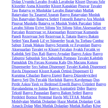
Dolap Uyumlu Lavabo
Ayaklı Lavabolar
Klozet
Duvara Sıfır
Klozetler
Asma Klozetler
Klozet Kapakları
Pisuvar
Tuvalet
Taşı
Batarya ve Musluklar
Lavabo Bataryaları
Mutfak
Bataryaları
Su Tasarruf Aparatı
Banyo Bataryaları
Musluk
Duş Bataryaları
Batarya Setleri
Fotoselli Batarya
Ara Musluk
Pisuvar Musluğu
Batarya ve Musluk Yedek Parçaları
Sifon
Lavabo Sifonu
Eviye Sifonu
Yer Sifonu
Sifon Aksesuarları ve
Parçaları
Rezervuar ve Aksesuarları
Rezervuar Kumanda
Paneli
Rezervuar Seti
Rezervuar İç Takımı
Banyo Bakım
Setleri
Yara Bandı
Lif ve Süngerler
Sıcak Su Torbası
Cımbız
Sabun
Tırnak Makası
Banyo Seramik ve Fayansları
Banyo
Aksesuarları
Tuvalet ve Klozet Fırçaları
Ayaklı Fırçalık ve
Kağıtlık Seti
Duş Rafı
Banyo Aynaları
Banyo Askısı
Banyo
Taburesi
Sabunluk
Sıvı Sabunluk Pompası
Tuvalet Kağıtlığı
Pamukluk
Diş Fırçası Koruma Kabı
Diş Macunu Kutusu
Dispenserler
Sıvı Sabun Dispenseri
Tuvalet Kağıdı Dispenseri
Havlu Dispenseri
Klozet Kapak Örtüsü Dispenseri
El
Kurutma Cihazları
Banyo Etajeri
Banyo Düzenleyicileri
Banyo Seti
Diş Fırçalık
Havluluk
Banyo Kaydırmazı
Duş
Perde Askısı
Yaşlı ve Bedensel Engelli Banyo Ürünleri
Banyo
Havalandırma ve Isıtma
Banyo Aspiratörü
Diğer
Banyo
Tekstil
Banyo Paspasları
Banyo Bakım Setleri
Banyo
Perdeleri
Bornoz
Peştemal
Havlu
MUTFAK
Mutfak
Mobilyaları
Mutfak Dolapları
Hazır Mutfak Dolapları
Çok
Amaçlı Dolap
Mini Mutfak Dolapları
Mutfak Rafları
Köşe