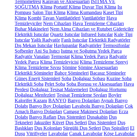
Termometresi
Karavan ve Aksesuarları
ISITMA VE
SOĞUTMA
Klima
Portatif Klima
Duvar Tipi Klima
Isı
Pompası
Salon Tipi Klima
Klima Kumandası
Kaset Tipi
Klima
Kombi
Tavan Vantilatörleri
Vantilatörler
Hava
Temizleyiciler
Nem Cihazları
Hava Temizleme Cihazları
Buhar Makineleri
Nem Alma Cihazları ve Rutubet Gidericiler
Elektrikli Isıtıcılar
Quartz Isıtıcılar
Infrared Isıtıcılar
Kule Tipi
Isıtıcılar
Yağlı Radyatör
Fanlı Isıtıcılar
Elektrikli Radyatörler
Dış Mekan Isıtıcılar
Havlupanlar
Radyatörler
Termosifonlar
Şofbenler
Ani Su Isıtıcı
Isıtma ve Soğutma Yedek Parça
Radyatör Vanaları
Termostat
Klima Yedek Parça
Radyatör
Yedek Parça
Klima Temizleyicisi
Klima Temizleme Spreyi
Klima Temizleme Sıvısı
Şömine
Şömine Aksesuarları
Elektrikli Şömineler
Bahçe Şömineleri
Bacasız Şömineler
Güneş Enerji Sistemleri
Soba
Doğalgaz Sobası
Kuzine Soba
Elektrikli Soba
Pelet Soba
Soba Borusu ve Aksesuarları
Hava
Perdesi
Doğalgaz Tesisat Malzemeleri
Doğalgaz Hortumu
Doğalgaz Menfezleri
Tesisat Temizleme Sıvıları
Boyler
Kalorifer Kazanı
BANYO
Banyo Dolapları
Aynalı Banyo
Dolabı
Banyo Boy Dolapları
Lavabolu Banyo Dolapları
Çok
Amaçlı Banyo Dolapları
Çamaşır Makinesi Dolapları
Ecza
Dolabı
Banyo Rafları
Duş Sistemleri
Duşakabin
Duş
Tekneleri
Jakuziler
Küvet
Duş Setleri
Duş Sistemleri
Duş
Başlıkları
Duş Kolonları
Sürgülü Duş Setleri
Duş Spiralleri
El
Duşu
Vitrifiyeler
Lavabolar
Çanak Lavabolar
Köşe Lavabolar