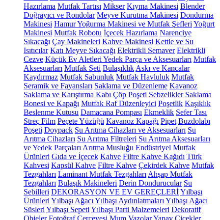
Hazırlama
Mutfak Tartısı
Mikser
Kıyma Makinesi
Blender
Doğrayıcı ve Rondolar
Meyve Kurutma Makinesi
Dondurma
Makinesi
Hamur Yoğurma Makinesi ve Mutfak Şefleri
Yoğurt
Makinesi
Mutfak Robotu
İçecek Hazırlama
Narenciye
Sıkacağı
Çay Makineleri
Kahve Makinesi
Kettle ve Su
Isıtıcılar
Katı Meyve Sıkacağı
Elektrikli Semaver
Elektrikli
Cezve
Küçük Ev Aletleri Yedek Parça ve Aksesuarları
Mutfak
Aksesuarları
Mutfak Seti
Bulaşıklık
Askı ve Kancalar
Kaydırmaz
Mutfak Sabunluk
Mutfak Havluluk
Mutfak
Seramik ve Fayansları
Saklama ve Düzenleme
Kavanoz
Saklama ve Karıştırma Kabı
Çöp Poşeti
Sebzelikler
Saklama
Bonesi ve Kapağı
Mutfak Raf Düzenleyici
Poşetlik
Kaşıklık
Beslenme Kutusu
Damacana Pompası
Ekmeklik
Sefer Tası
Streç Film
Peçete Yüzüğü
Kavanoz Kapağı
Pipet
Buzdolabı
Poşeti
Doypack
Su Arıtma Cihazları ve Aksesuarları
Su
Arıtma Cihazları
Su Arıtma Filtreleri
Su Arıtma Aksesuarları
ve Yedek Parçaları
Arıtma Musluğu
Endüstriyel Mutfak
Ürünleri
Gıda ve İçecek
Kahve
Filtre Kahve Kağıdı
Türk
Kahvesi
Kapsül Kahve
Filtre Kahve
Çekirdek Kahve
Mutfak
Tezgahları
Laminant Mutfak Tezgahları
Ahşap Mutfak
Tezgahları
Bulaşık Makineleri
Derin Dondurucular
Su
Sebilleri
DEKORASYON VE EV GEREÇLERİ
Yılbaşı
Ürünleri
Yılbaşı Ağacı
Yılbaşı Aydınlatmaları
Yılbaşı Ağacı
Süsleri
Yılbaşı Sepeti
Yılbaşı Parti Malzemeleri
Dekoratif
Objeler
Fotoğraf Çerçevesi
Mum
Vazolar
Yapay Çiçekler