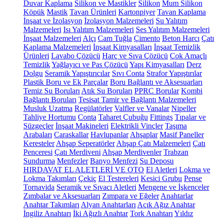
Duvar Kaplama
Silikon ve Mastikler
Silikon
Mum Silikon
Köpük
Mastik
Tavan Ürünleri
Kartonpiyer
Tavan Kaplama
İnşaat ve İzolasyon
İzolasyon Malzemeleri
Su Yalıtım
Malzemeleri
Isı Yalıtım Malzemeleri
Ses Yalıtım Malzemeleri
İnşaat Malzemeleri
Alçı
Cam Tuğla
Çimento
Beton Harcı
Çatı
Kaplama Malzemeleri
İnşaat Kimyasalları
İnşaat Temizlik
Ürünleri
Lavabo Çözücü
Harç ve Sıva Çözücü
Çok Amaçlı
Temizlik
Yağlayıcı ve Pas Çözücü
Yapı Kimyasalları
Derz
Dolgu
Seramik Yapıştırıcılar
Sıvı Conta
Strafor Yapıştırılar
Plastik Boru ve Ek Parçalar
Boru Bağlantı ve Aksesuarları
Temiz Su Boruları
Atık Su Boruları
PPRC Borular
Kombi
Bağlantı Boruları
Tesisat Tamir ve Bağlantı Malzemeleri
Musluk Uzatma
Regülatörler
Valfler ve Vanalar
Nipeller
Tahliye Hortumu
Conta
Taharet Çubuğu
Fittings
Tıpalar ve
Süzgeçler
İnşaat Makineleri
Elektrikli Vinçler
Taşıma
Arabaları
Caraskallar
Havlupanlar
Ahşaplar
Masif Paneller
Keresteler
Ahşap Seperatörler
Ahşap Çatı Malzemeleri
Çatı
Penceresi
Çatı Merdiveni
Ahşap Merdivenler
Trabzan
Sundurma
Menfezler
Banyo Menfezi
Su Deposu
HIRDAVAT EL ALETLERİ VE OTO
El Aletleri
Lokma ve
Lokma Takımları
Çekiç
El Testereleri
Kesici Grubu
Pense
Tornavida
Seramik ve Sıvacı Aletleri
Mengene ve İşkenceler
Zımbalar ve Aksesuarları
Zımpara ve Eğeler
Anahtarlar
Anahtar Takımları
Alyan Anahtarları
Açık Ağız Anahtar
İngiliz Anahtarı
İki Ağızlı Anahtar
Tork Anahtarı
Yıldız