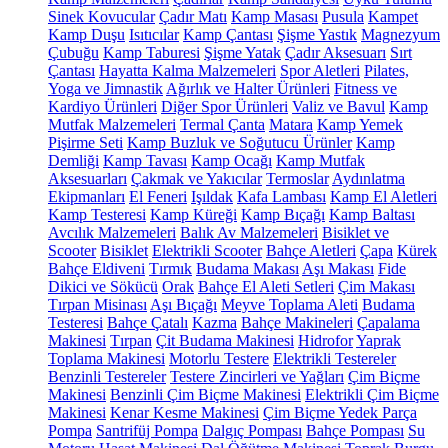
Sinek Kovucular
Çadır Matı
Kamp Masası
Pusula
Kampet
Kamp Duşu
Isıtıcılar
Kamp Çantası
Şişme Yastık
Magnezyum
Çubuğu
Kamp Taburesi
Şişme Yatak
Çadır Aksesuarı
Sırt
Çantası
Hayatta Kalma Malzemeleri
Spor Aletleri
Pilates,
Yoga ve Jimnastik
Ağırlık ve Halter Ürünleri
Fitness ve
Kardiyo Ürünleri
Diğer Spor Ürünleri
Valiz ve Bavul
Kamp
Mutfak Malzemeleri
Termal Çanta
Matara
Kamp Yemek
Pişirme Seti
Kamp Buzluk ve Soğutucu Ürünler
Kamp
Demliği
Kamp Tavası
Kamp Ocağı
Kamp Mutfak
Aksesuarları
Çakmak ve Yakıcılar
Termoslar
Aydınlatma
Ekipmanları
El Feneri
Işıldak
Kafa Lambası
Kamp El Aletleri
Kamp Testeresi
Kamp Küreği
Kamp Bıçağı
Kamp Baltası
Avcılık Malzemeleri
Balık Av Malzemeleri
Bisiklet ve
Scooter
Bisiklet
Elektrikli Scooter
Bahçe Aletleri
Çapa
Kürek
Bahçe Eldiveni
Tırmık
Budama Makası
Aşı Makası
Fide
Dikici ve Sökücü
Orak
Bahçe El Aleti Setleri
Çim Makası
Tırpan Misinası
Aşı Bıçağı
Meyve Toplama Aleti
Budama
Testeresi
Bahçe Çatalı
Kazma
Bahçe Makineleri
Çapalama
Makinesi
Tırpan
Çit Budama Makinesi
Hidrofor
Yaprak
Toplama Makinesi
Motorlu Testere
Elektrikli Testereler
Benzinli Testereler
Testere Zincirleri ve Yağları
Çim Biçme
Makinesi
Benzinli Çim Biçme Makinesi
Elektrikli Çim Biçme
Makinesi
Kenar Kesme Makinesi
Çim Biçme Yedek Parça
Pompa
Santrifüj Pompa
Dalgıç Pompası
Bahçe Pompası
Su