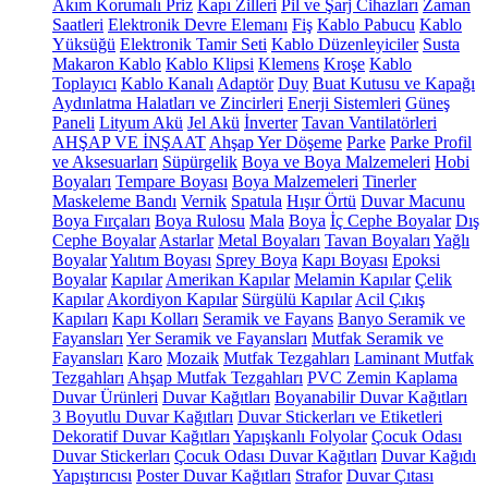
Akım Korumalı Priz
Kapı Zilleri
Pil ve Şarj Cihazları
Zaman
Saatleri
Elektronik Devre Elemanı
Fiş
Kablo Pabucu
Kablo
Yüksüğü
Elektronik Tamir Seti
Kablo Düzenleyiciler
Susta
Makaron Kablo
Kablo Klipsi
Klemens
Kroşe
Kablo
Toplayıcı
Kablo Kanalı
Adaptör
Duy
Buat Kutusu ve Kapağı
Aydınlatma Halatları ve Zincirleri
Enerji Sistemleri
Güneş
Paneli
Lityum Akü
Jel Akü
İnverter
Tavan Vantilatörleri
AHŞAP VE İNŞAAT
Ahşap Yer Döşeme
Parke
Parke Profil
ve Aksesuarları
Süpürgelik
Boya ve Boya Malzemeleri
Hobi
Boyaları
Tempare Boyası
Boya Malzemeleri
Tinerler
Maskeleme Bandı
Vernik
Spatula
Hışır Örtü
Duvar Macunu
Boya Fırçaları
Boya Rulosu
Mala
Boya
İç Cephe Boyalar
Dış
Cephe Boyalar
Astarlar
Metal Boyaları
Tavan Boyaları
Yağlı
Boyalar
Yalıtım Boyası
Sprey Boya
Kapı Boyası
Epoksi
Boyalar
Kapılar
Amerikan Kapılar
Melamin Kapılar
Çelik
Kapılar
Akordiyon Kapılar
Sürgülü Kapılar
Acil Çıkış
Kapıları
Kapı Kolları
Seramik ve Fayans
Banyo Seramik ve
Fayansları
Yer Seramik ve Fayansları
Mutfak Seramik ve
Fayansları
Karo
Mozaik
Mutfak Tezgahları
Laminant Mutfak
Tezgahları
Ahşap Mutfak Tezgahları
PVC Zemin Kaplama
Duvar Ürünleri
Duvar Kağıtları
Boyanabilir Duvar Kağıtları
3 Boyutlu Duvar Kağıtları
Duvar Stickerları ve Etiketleri
Dekoratif Duvar Kağıtları
Yapışkanlı Folyolar
Çocuk Odası
Duvar Stickerları
Çocuk Odası Duvar Kağıtları
Duvar Kağıdı
Yapıştırıcısı
Poster Duvar Kağıtları
Strafor
Duvar Çıtası