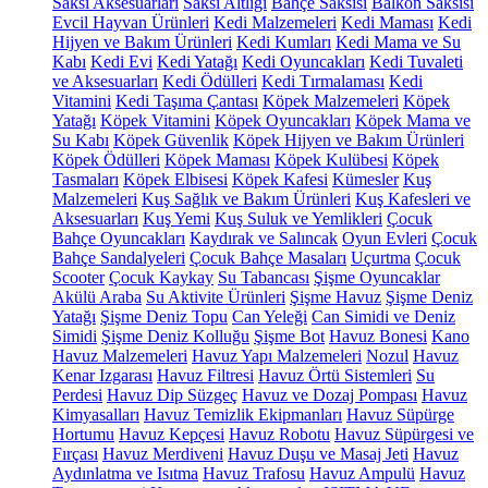
Saksı Aksesuarları
Saksı Altlığı
Bahçe Saksısı
Balkon Saksısı
Evcil Hayvan Ürünleri
Kedi Malzemeleri
Kedi Maması
Kedi
Hijyen ve Bakım Ürünleri
Kedi Kumları
Kedi Mama ve Su
Kabı
Kedi Evi
Kedi Yatağı
Kedi Oyuncakları
Kedi Tuvaleti
ve Aksesuarları
Kedi Ödülleri
Kedi Tırmalaması
Kedi
Vitamini
Kedi Taşıma Çantası
Köpek Malzemeleri
Köpek
Yatağı
Köpek Vitamini
Köpek Oyuncakları
Köpek Mama ve
Su Kabı
Köpek Güvenlik
Köpek Hijyen ve Bakım Ürünleri
Köpek Ödülleri
Köpek Maması
Köpek Kulübesi
Köpek
Tasmaları
Köpek Elbisesi
Köpek Kafesi
Kümesler
Kuş
Malzemeleri
Kuş Sağlık ve Bakım Ürünleri
Kuş Kafesleri ve
Aksesuarları
Kuş Yemi
Kuş Suluk ve Yemlikleri
Çocuk
Bahçe Oyuncakları
Kaydırak ve Salıncak
Oyun Evleri
Çocuk
Bahçe Sandalyeleri
Çocuk Bahçe Masaları
Uçurtma
Çocuk
Scooter
Çocuk Kaykay
Su Tabancası
Şişme Oyuncaklar
Akülü Araba
Su Aktivite Ürünleri
Şişme Havuz
Şişme Deniz
Yatağı
Şişme Deniz Topu
Can Yeleği
Can Simidi ve Deniz
Simidi
Şişme Deniz Kolluğu
Şişme Bot
Havuz Bonesi
Kano
Havuz Malzemeleri
Havuz Yapı Malzemeleri
Nozul
Havuz
Kenar Izgarası
Havuz Filtresi
Havuz Örtü Sistemleri
Su
Perdesi
Havuz Dip Süzgeç
Havuz ve Dozaj Pompası
Havuz
Kimyasalları
Havuz Temizlik Ekipmanları
Havuz Süpürge
Hortumu
Havuz Kepçesi
Havuz Robotu
Havuz Süpürgesi ve
Fırçası
Havuz Merdiveni
Havuz Duşu ve Masaj Jeti
Havuz
Aydınlatma ve Isıtma
Havuz Trafosu
Havuz Ampulü
Havuz