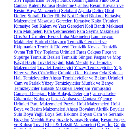
Sıvı Yapıştırıcılar
Tebeşir
Suluk
Resim Çantası
Pano
Okul
Çantası
Kalem Kutusu
Beslenme Çantası
Resim Boyaları ve
Resim Boya Malzemeleri
Selobant
Ajanda
Defter
Okul
Defteri
Spiralli Defter
Fihrist
Not Defteri
Bloknot
Kırtasiye
Malzemeleri
Masaüstü Gereçleri
Kırtasiye Kağıt Ürünleri
Kırtasiye Seti
Kalem ve Yazı Gereçleri
Koli Bandı Makinesi
Para Makineleri
Para Çekmeceleri
Para Sayma Makineleri
Ofis Sarf Ürünleri
Evrak İmha Makineleri
Laminasyon
Makineleri
Barkod Okuyucu
Temizlik Gereçleri ve
Ekipmanları
Temizlik Eldiveni
Temizlik Kovası
Temizlik,
Ovma Teli
Tüy Toplama Ürünleri
Faraş
Çekpas
Fırça ve
Süpürge
Temizlik Bezleri
Temizlik Süngeri
Paspas ve Mop
Kâğıt Havlu
Tuvalet Kağıdı
Islak Mendil
Ev Temizlik
Malzemeleri
Tuvalet Temizleyici
Yüzey Temizleyiciler
Yağ,
Kireç ve Pas Çözücüler
Çubuklu Oda Kokusu
Oda Kokusu
Halı Temizleyiciler
Ahşap Temizleyiciler ve Bakım Ürünleri
Cam ve Parlak Yüzey Temizleyiciler
Mutfak ve Banyo
Temizleyiciler
Bulaşık Makinesi Deterjanı
Yumuşatıcı
Çamaşır Deterjanı
Elde Bulaşık Deterjanı
Çamaşır Leke
Çıkarıcılar
Kolonya
Pazar Arabası ve Çantası
Eğlence
Ürünleri
Parti Malzemeleri
Puzzle
Hobi Malzemeleri
Hobi
Boya ve Resim Malzemeleri
Ahşap Boyaları
Akrilik Boyalar
Sulu Boya
Yağlı Boya Seti
Eskitme Boyası
Cam ve Seramik
Boyaları
Metalik Boya
Şövale
Kumaş Boyaları
Resim Fırçası
ve Rulosu
Tuval
El İşi & Tekstil Malzemeleri
Örgü İpi
Güpür