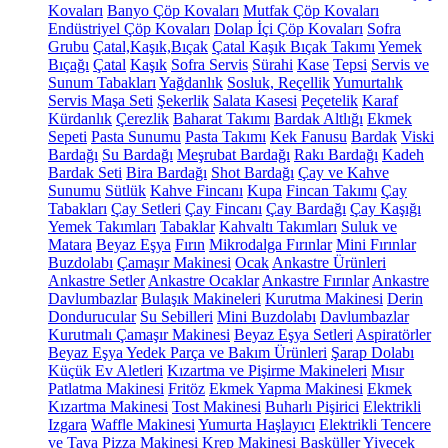
Kovaları
Banyo Çöp Kovaları
Mutfak Çöp Kovaları
Endüstriyel Çöp Kovaları
Dolap İçi Çöp Kovaları
Sofra
Grubu
Çatal,Kaşık,Bıçak
Çatal Kaşık Bıçak Takımı
Yemek
Bıçağı
Çatal
Kaşık
Sofra Servis
Sürahi
Kase
Tepsi
Servis ve
Sunum Tabakları
Yağdanlık
Sosluk, Reçellik
Yumurtalık
Servis Maşa Seti
Şekerlik
Salata Kasesi
Peçetelik
Karaf
Kürdanlık
Çerezlik
Baharat Takımı
Bardak Altlığı
Ekmek
Sepeti
Pasta Sunumu
Pasta Takımı
Kek Fanusu
Bardak
Viski
Bardağı
Su Bardağı
Meşrubat Bardağı
Rakı Bardağı
Kadeh
Bardak Seti
Bira Bardağı
Shot Bardağı
Çay ve Kahve
Sunumu
Sütlük
Kahve Fincanı
Kupa
Fincan Takımı
Çay
Tabakları
Çay Setleri
Çay Fincanı
Çay Bardağı
Çay Kaşığı
Yemek Takımları
Tabaklar
Kahvaltı Takımları
Suluk ve
Matara
Beyaz Eşya
Fırın
Mikrodalga Fırınlar
Mini Fırınlar
Buzdolabı
Çamaşır Makinesi
Ocak
Ankastre Ürünleri
Ankastre Setler
Ankastre Ocaklar
Ankastre Fırınlar
Ankastre
Davlumbazlar
Bulaşık Makineleri
Kurutma Makinesi
Derin
Dondurucular
Su Sebilleri
Mini Buzdolabı
Davlumbazlar
Kurutmalı Çamaşır Makinesi
Beyaz Eşya Setleri
Aspiratörler
Beyaz Eşya Yedek Parça ve Bakım Ürünleri
Şarap Dolabı
Küçük Ev Aletleri
Kızartma ve Pişirme Makineleri
Mısır
Patlatma Makinesi
Fritöz
Ekmek Yapma Makinesi
Ekmek
Kızartma Makinesi
Tost Makinesi
Buharlı Pişirici
Elektrikli
Izgara
Waffle Makinesi
Yumurta Haşlayıcı
Elektrikli Tencere
ve Tava
Pizza Makinesi
Krep Makinesi
Basküller
Yiyecek