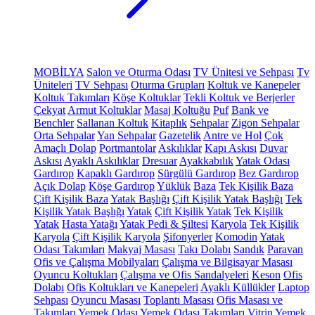
MOBİLYA
Salon ve Oturma Odası
TV Ünitesi ve Sehpası
Tv
Üniteleri
TV Sehpası
Oturma Grupları
Koltuk ve Kanepeler
Koltuk Takımları
Köşe Koltuklar
Tekli Koltuk ve Berjerler
Çekyat
Armut Koltuklar
Masaj Koltuğu
Puf
Bank ve
Benchler
Sallanan Koltuk
Kitaplık
Sehpalar
Zigon Sehpalar
Orta Sehpalar
Yan Sehpalar
Gazetelik
Antre ve Hol
Çok
Amaçlı Dolap
Portmantolar
Askılıklar
Kapı Askısı
Duvar
Askısı
Ayaklı Askılıklar
Dresuar
Ayakkabılık
Yatak Odası
Gardırop
Kapaklı Gardırop
Sürgülü Gardırop
Bez Gardırop
Açık Dolap
Köşe Gardırop
Yüklük
Baza
Tek Kişilik Baza
Çift Kişilik Baza
Yatak Başlığı
Çift Kişilik Yatak Başlığı
Tek
Kişilik Yatak Başlığı
Yatak
Çift Kişilik Yatak
Tek Kişilik
Yatak
Hasta Yatağı
Yatak Pedi & Şiltesi
Karyola
Tek Kişilik
Karyola
Çift Kişilik Karyola
Şifonyerler
Komodin
Yatak
Odası Takımları
Makyaj Masası
Takı Dolabı
Sandık
Paravan
Ofis ve Çalışma Mobilyaları
Çalışma ve Bilgisayar Masası
Oyuncu Koltukları
Çalışma ve Ofis Sandalyeleri
Keson
Ofis
Dolabı
Ofis Koltukları ve Kanepeleri
Ayaklı Küllükler
Laptop
Sehpası
Oyuncu Masası
Toplantı Masası
Ofis Masası ve
Takımları
Yemek Odası
Yemek Odası Takımları
Vitrin
Yemek