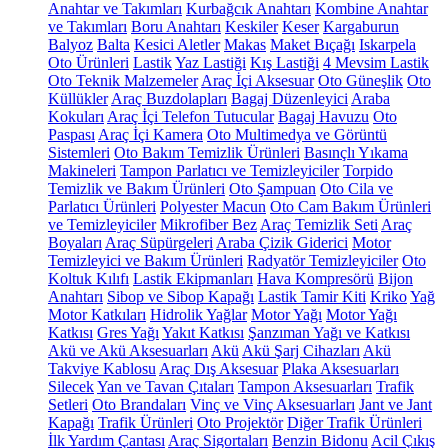
Anahtar ve Takımları
Kurbağcık Anahtarı
Kombine Anahtar
ve Takımları
Boru Anahtarı
Keskiler
Keser
Kargaburun
Balyoz
Balta
Kesici Aletler
Makas
Maket Bıçağı
Iskarpela
Oto Ürünleri
Lastik
Yaz Lastiği
Kış Lastiği
4 Mevsim Lastik
Oto Teknik Malzemeler
Araç İçi Aksesuar
Oto Güneşlik
Oto
Küllükler
Araç Buzdolapları
Bagaj Düzenleyici
Araba
Kokuları
Araç İçi Telefon Tutucular
Bagaj Havuzu
Oto
Paspası
Araç İçi Kamera
Oto Multimedya ve Görüntü
Sistemleri
Oto Bakım Temizlik Ürünleri
Basınçlı Yıkama
Makineleri
Tampon Parlatıcı ve Temizleyiciler
Torpido
Temizlik ve Bakım Ürünleri
Oto Şampuan
Oto Cila ve
Parlatıcı Ürünleri
Polyester Macun
Oto Cam Bakım Ürünleri
ve Temizleyiciler
Mikrofiber Bez
Araç Temizlik Seti
Araç
Boyaları
Araç Süpürgeleri
Araba Çizik Giderici
Motor
Temizleyici ve Bakım Ürünleri
Radyatör Temizleyiciler
Oto
Koltuk Kılıfı
Lastik Ekipmanları
Hava Kompresörü
Bijon
Anahtarı
Sibop ve Sibop Kapağı
Lastik Tamir Kiti
Kriko
Yağ
Motor Katkıları
Hidrolik Yağlar
Motor Yağı
Motor Yağı
Katkısı
Gres Yağı
Yakıt Katkısı
Şanzıman Yağı ve Katkısı
Akü ve Akü Aksesuarları
Akü
Akü Şarj Cihazları
Akü
Takviye Kablosu
Araç Dış Aksesuar
Plaka Aksesuarları
Silecek
Yan ve Tavan Çıtaları
Tampon Aksesuarları
Trafik
Setleri
Oto Brandaları
Vinç ve Vinç Aksesuarları
Jant ve Jant
Kapağı
Trafik Ürünleri
Oto Projektör
Diğer Trafik Ürünleri
İlk Yardım Çantası
Araç Sigortaları
Benzin Bidonu
Acil Çıkış