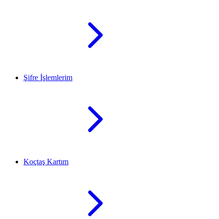
Şifre İşlemlerim
Koçtaş Kartım