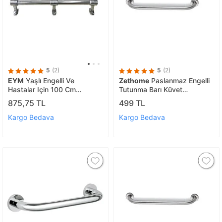
5
(2)
5
(2)
EYM
Yaşlı Engelli Ve
Zethome
Paslanmaz Engelli
Hastalar Için 100 Cm
Tutunma Barı Küvet
Tutamak Engelli Tutamağı
Tutamağı 20cm
875,75 TL
499 TL
Kargo Bedava
Kargo Bedava