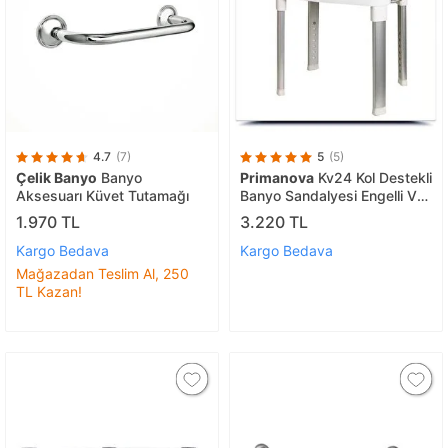
4.7
(7)
5
(5)
Çelik Banyo
Banyo
Primanova
Kv24 Kol Destekli
Aksesuarı Küvet Tutamağı
Banyo Sandalyesi Engelli Ve
Yaşlılara Özel
1.970 TL
3.220 TL
Kargo Bedava
Kargo Bedava
Mağazadan Teslim Al, 250
TL Kazan!