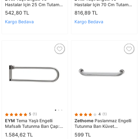
Hastalar Için 25 Cm Tutamak
Hastalar Için 70 Cm Tutamak
Engelli Tutamağı
Engelli Tutamağı
542,80 TL
816,89 TL
Kargo Bedava
Kargo Bedava
5
(1)
4
(1)
EYM
Tema Yaşlı Engelli
Zethome
Paslanmaz Engelli
Mafsallı Tutunma Barı Çap:
Tutunma Barı Küvet
32 Mm Paslanmaz
Tutamağı 60cm
1.584,62 TL
599 TL