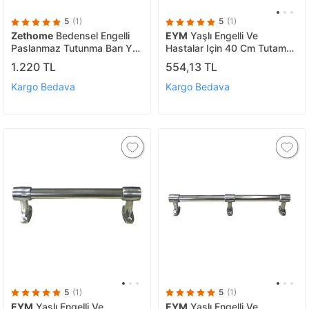
5
(1)
5
(1)
Zethome
Bedensel Engelli
EYM
Yaşlı Engelli Ve
Paslanmaz Tutunma Barı Yer
Hastalar Için 40 Cm Tutamak
Duvar 75x75
Engelli Tutamağı
1.220 TL
554,13 TL
Kargo Bedava
Kargo Bedava
5
(1)
5
(1)
EYM
Yaşlı Engelli Ve
EYM
Yaşlı Engelli Ve