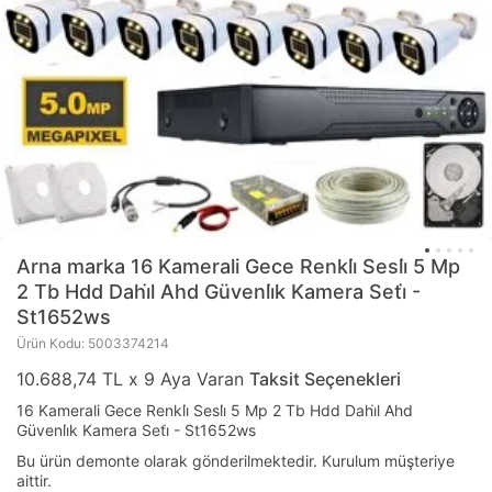
Arna marka
16 Kamerali Gece Renkli̇ Sesli̇ 5 Mp
2 Tb Hdd Dahi̇l Ahd Güvenli̇k Kamera Seti̇ -
St1652ws
Ürün Kodu: 5003374214
10.688,74 TL x 9 Aya Varan
Taksit Seçenekleri
16 Kamerali Gece Renkli̇ Sesli̇ 5 Mp 2 Tb Hdd Dahi̇l Ahd
Güvenli̇k Kamera Seti̇ - St1652ws
Bu ürün demonte olarak gönderilmektedir. Kurulum müşteriye
aittir.