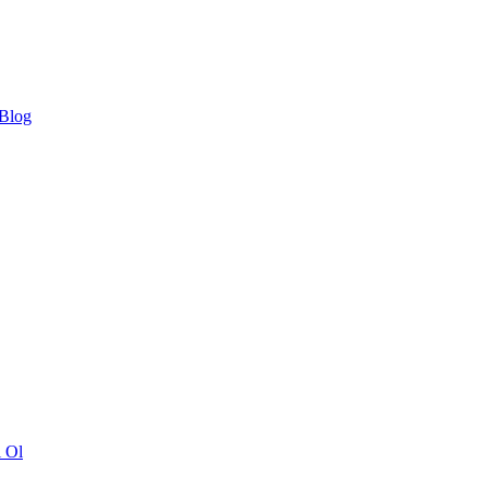
 Blog
ı Ol