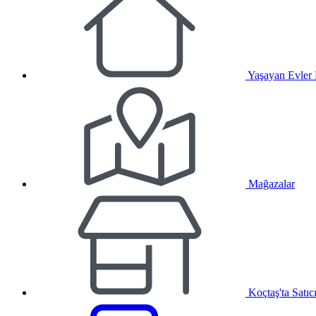
Yaşayan Evler
Mağazalar
Koçtaş'ta Satıc