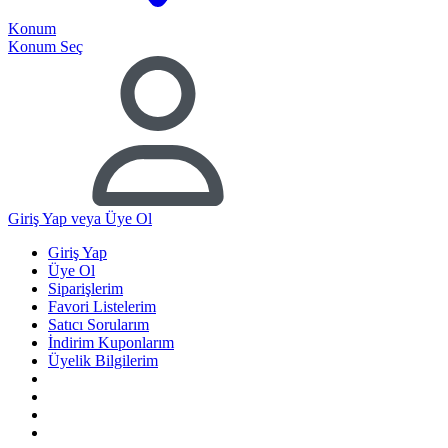
Konum
Konum Seç
Giriş Yap
veya Üye Ol
Giriş Yap
Üye Ol
Siparişlerim
Favori Listelerim
Satıcı Sorularım
İndirim Kuponlarım
Üyelik Bilgilerim