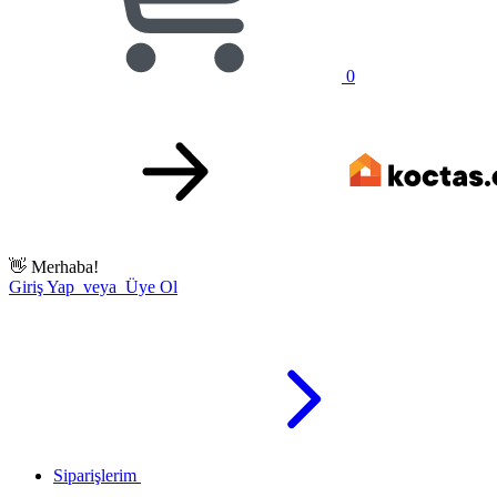
0
👋
Merhaba!
Giriş Yap veya Üye Ol
Siparişlerim