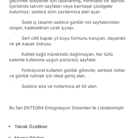
geçirmek isteyenler için tasarlanmış, minimalist bir ajanda.
İçerisinde takvim sayfaları veya karmaşık çizelgeler
bulunmaz; sadece sizin yazılarınıza alan açar.
· Sade iç tasarım sadece günlük not sayfalarından
oluşan, kalabalıktan uzak içyapı.
· Sert ciltli kapak yıl boyu formunu koruyan, dayanıklı
ve şık kapak dokusu.
· Kaliteli kağıt mürekkebi dağıtmayan, her türlü
kalemle kullanıma uygun pürüzsüz sayfalar.
· Fonksiyonel kullanım günlük görevler, serbest notlar
ve günlük tutmak için ideal geniş alan.
· Sadece size ve notlarınıza ait bir alan.
Bu İlan ENTEGRA Entegrasyon Sistemleri ile Listelenmiştir
Teknik Özellikler
Montaj Bilgileri