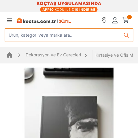
0
Ürün, kategori veya marka ara...
Dekorasyon ve Ev Gereçleri
Kırtasiye ve Ofis Mal