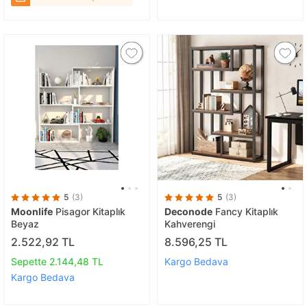
Mavi
5
(3)
5
(3)
Moonlife
Pisagor Kitaplık
Deconode
Fancy Kitaplık
Beyaz
Kahverengi
2.522,92 TL
8.596,25 TL
Sepette 2.144,48 TL
Kargo Bedava
Kargo Bedava