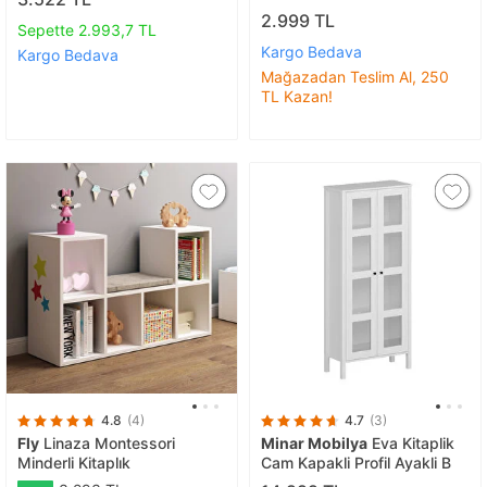
2.999 TL
Sepette 2.993,7 TL
Kargo Bedava
Kargo Bedava
Mağazadan Teslim Al, 250
TL Kazan!
4.8
(4)
4.7
(3)
Fly
Linaza Montessori
Minar Mobilya
Eva Kitaplik
Minderli Kitaplık
Cam Kapakli Profil Ayakli B