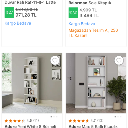
Duvar Rafı Raf-11-lt-1 Latte
Balorman
Sole Kitaplık
1.348,90 TL
4.999 TL
%27
%30
971,28 TL
3.499 TL
Kargo Bedava
Kargo Bedava
Mağazadan Teslim Al, 250
TL Kazan!
4.5
(11)
4.7
(13)
Adore
Yeni White 8 Bölmeli
Adore
Max 5 Raflı Kitaplık