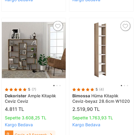
5
(7)
5
(4)
Dekorister
Ample Kitaplık
Bimossa
Hüma Kitaplık
Ceviz Ceviz
Ceviz-beyaz 28.6cm W1020
4.811 TL
2.519,90 TL
Sepette 3.608,25 TL
Sepette 1.763,93 TL
Kargo Bedava
Kargo Bedava
Ceviz
+3 Seçenek