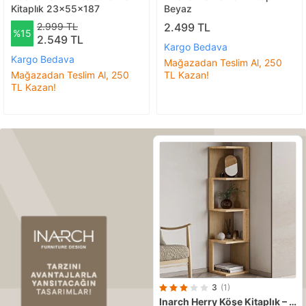
Kitaplık 23x55x187
Beyaz
2.999 TL
2.499 TL
%15
2.549 TL
Kargo Bedava
Kargo Bedava
Mağazadan Teslim Al, 250
Mağazadan Teslim Al, 250
TL Kazan!
TL Kazan!
3
(1)
Inarch
Herry Köşe Kitaplık – Dekoratif Raf Ünitesi, Modern Kütüphane, Sıcak Meşe/safir Meşe Meşe