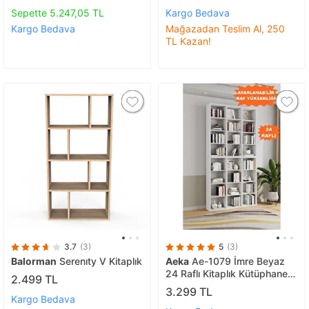
Sepette 5.247,05 TL
Kargo Bedava
Kargo Bedava
Mağazadan Teslim Al, 250
TL Kazan!
3.7
(3)
5
(3)
Balorman
Serenıty V Kitaplık
Aeka
Ae-1079 İmre Beyaz
24 Raflı Kitaplık Kütüphane
2.499 TL
Ayarlanabilir Raf Geniş
3.299 TL
Çocuk Odası Beyaz
Kargo Bedava