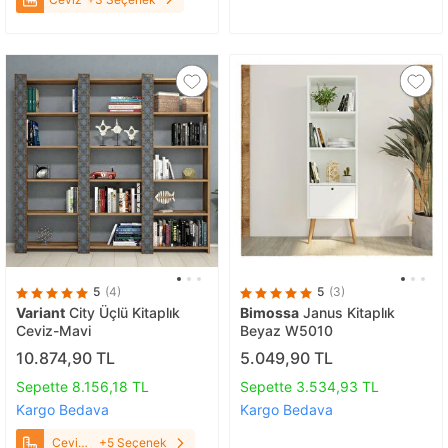
5
(4)
5
(3)
Variant
City Üçlü Kitaplık
Bimossa
Janus Kitaplık
Ceviz-Mavi
Beyaz W5010
10.874,90 TL
5.049,90 TL
Sepette 8.156,18 TL
Sepette 3.534,93 TL
Kargo Bedava
Kargo Bedava
Ceviz-
+5 Seçenek