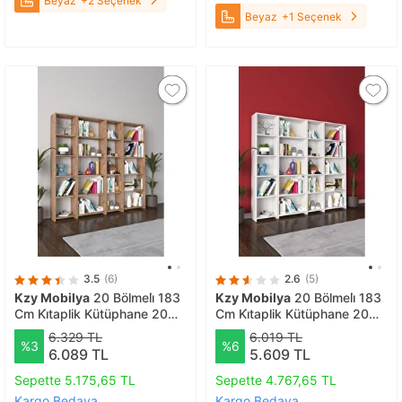
Beyaz
+2 Seçenek
Beyaz
+1 Seçenek
3.5
(6)
2.6
(5)
Kzy Mobilya
20 Bölmeli̇ 183
Kzy Mobilya
20 Bölmeli̇ 183
Cm Ki̇taplik Kütüphane 20
Cm Ki̇taplik Kütüphane 20
Rafli Atlanti̇k Çam
Rafli Beyaz
6.329 TL
6.019 TL
%3
%6
6.089 TL
5.609 TL
Sepette 5.175,65 TL
Sepette 4.767,65 TL
Kargo Bedava
Kargo Bedava