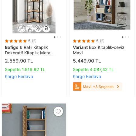
5
(2)
5
(2)
Bofigo
6 Raflı Kitaplık
Variant
Box Kitaplık-ceviz
Dekoratif Kitaplık Metal
Mavi
Kitaplık Ofis Kitaplığı
2.559,90 TL
5.449,90 TL
Aksesuar Rafı Sardes Safir
Meşe
Sepette 1.919,92 TL
Sepette 4.087,42 TL
Kargo Bedava
Kargo Bedava
Mavi
+3 Seçenek