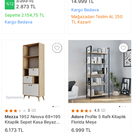
3.293 TL
14.999 TL
%12
2.873 TL
Kargo Bedava
Sepette 2.154,75 TL
Mağazadan Teslim Al, 250
Kargo Bedava
TL Kazan!
Sponsorlu
3
(2)
4.5
(2)
Mezza
1952 Ni̇nova 69x195
Adore
Profile 5 Raflı Kitaplık
Ki̇taplik Sepet Kasa Beyaz
Florida Meşe
Kapak
6.173 TL
6.999 TL