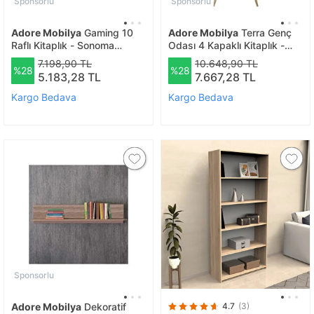
Sponsorlu
Sponsorlu
Adore Mobilya
Gaming 10
Adore Mobilya
Terra Genç
Raflı Kitaplık - Sonoma
Odası 4 Kapaklı Kitaplık -
75x188x 30 Cm (gxyxd)
Florida Meşe/karışık Renk
7.198,90 TL
10.648,90 TL
%28
%28
67x181x30 Cm
5.183,28 TL
7.667,28 TL
Kargo Bedava
Kargo Bedava
Sponsorlu
Adore Mobilya
Dekoratif
4.7
(3)