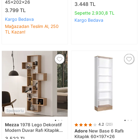
Beyaz
45x202x26
3.448 TL
3.799 TL
Sepette 2.930,8 TL
Kargo Bedava
Kargo Bedava
Mağazadan Teslim Al, 250
TL Kazan!
Sponsorlu
Mezza
1978 Lego Dekoratif
4.2
(20)
Modern Duvar Rafı Kitaplık
Adore
New Base 6 Raflı
Sepet
Kitaplık 60x197x26
3.522 TL