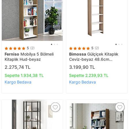
5
(2)
5
(2)
Ferniso
Mobilya 5 Bölmeli
Bimossa
Gülçiçek Kitaplık
Kitaplık Hud-beyaz
Ceviz-beyaz 48.6cm
W6020
2.275,74 TL
3.199,90 TL
Sepette 1.934,38 TL
Sepette 2.239,93 TL
Kargo Bedava
Kargo Bedava