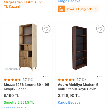
Kargo Bedava
Mağazadan Teslim Al, 250
TL Kazan!
Beyaz
+1 Seçenek
Sponsorlu
4.7
(10)
4.7
(3)
Mezza
1956 Ni̇nova 69x195
Adore Mobilya
Modern 5
Ki̇taplik Sepet
Raflı Kitaplık-koyu Ceviz
(oslo Ceviz) 64x182x26 Cm
6.190 TL
3.748,90 TL
Sepette 5.261,5 TL
Kargo Bedava
Kargo Bedava