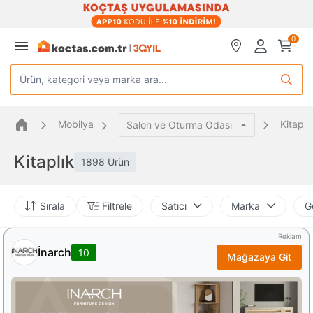
0
Ürün, kategori veya marka ara...
Mobilya
Kitaplı
Salon ve Oturma Odası
Kitaplık
1898 Ürün
Sırala
Filtrele
Satıcı
Marka
G
Reklam
İnarch
10
Mağazaya Git