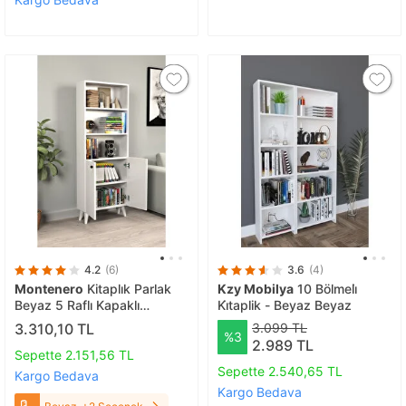
4.2
(6)
3.6
(4)
Montenero
Kitaplık Parlak
Kzy Mobilya
10 Bölmeli̇
Beyaz 5 Raflı Kapaklı
Ki̇taplik - Beyaz Beyaz
Modern Kitaplık Beyaz
3.310,10 TL
3.099 TL
%3
2.989 TL
Sepette 2.151,56 TL
Sepette 2.540,65 TL
Kargo Bedava
Kargo Bedava