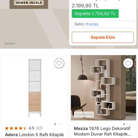
2.199,90 TL
Sepette 1.759,92 TL
Satıcı:
Koçtaş
Sepete Ekle
Reklam
Sponsorlu
4.5
(22)
Mezza
1976 Lego Dekoratif
Modern Duvar Rafı Kitaplık
Adore
London 5 Raflı Kitaplık