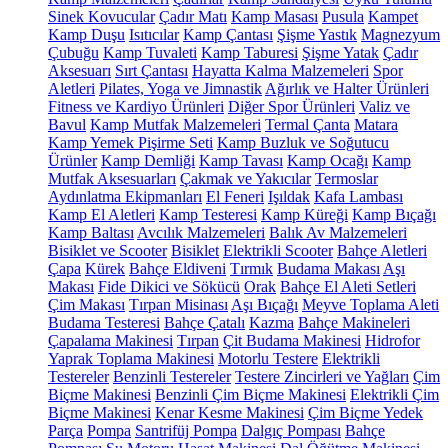
Sinek Kovucular
Çadır Matı
Kamp Masası
Pusula
Kampet
Kamp Duşu
Isıtıcılar
Kamp Çantası
Şişme Yastık
Magnezyum
Çubuğu
Kamp Tuvaleti
Kamp Taburesi
Şişme Yatak
Çadır
Aksesuarı
Sırt Çantası
Hayatta Kalma Malzemeleri
Spor
Aletleri
Pilates, Yoga ve Jimnastik
Ağırlık ve Halter Ürünleri
Fitness ve Kardiyo Ürünleri
Diğer Spor Ürünleri
Valiz ve
Bavul
Kamp Mutfak Malzemeleri
Termal Çanta
Matara
Kamp Yemek Pişirme Seti
Kamp Buzluk ve Soğutucu
Ürünler
Kamp Demliği
Kamp Tavası
Kamp Ocağı
Kamp
Mutfak Aksesuarları
Çakmak ve Yakıcılar
Termoslar
Aydınlatma Ekipmanları
El Feneri
Işıldak
Kafa Lambası
Kamp El Aletleri
Kamp Testeresi
Kamp Küreği
Kamp Bıçağı
Kamp Baltası
Avcılık Malzemeleri
Balık Av Malzemeleri
Bisiklet ve Scooter
Bisiklet
Elektrikli Scooter
Bahçe Aletleri
Çapa
Kürek
Bahçe Eldiveni
Tırmık
Budama Makası
Aşı
Makası
Fide Dikici ve Sökücü
Orak
Bahçe El Aleti Setleri
Çim Makası
Tırpan Misinası
Aşı Bıçağı
Meyve Toplama Aleti
Budama Testeresi
Bahçe Çatalı
Kazma
Bahçe Makineleri
Çapalama Makinesi
Tırpan
Çit Budama Makinesi
Hidrofor
Yaprak Toplama Makinesi
Motorlu Testere
Elektrikli
Testereler
Benzinli Testereler
Testere Zincirleri ve Yağları
Çim
Biçme Makinesi
Benzinli Çim Biçme Makinesi
Elektrikli Çim
Biçme Makinesi
Kenar Kesme Makinesi
Çim Biçme Yedek
Parça
Pompa
Santrifüj Pompa
Dalgıç Pompası
Bahçe