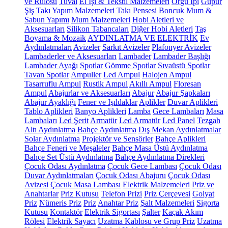
ve Rulosu
Tuval
El İşi & Tekstil Malzemeleri
Örgü İpi
Güpür
Şiş
Takı Yapım Malzemeleri
Takı Pensesi
Boncuk
Mum &
Sabun Yapımı
Mum Malzemeleri
Hobi Aletleri ve
Aksesuarları
Silikon Tabancaları
Diğer Hobi Aletleri
Taş
Boyama & Mozaik
AYDINLATMA VE ELEKTRİK
Ev
Aydınlatmaları
Avizeler
Sarkıt Avizeler
Plafonyer Avizeler
Lambaderler ve Aksesuarları
Lambader
Lambader Başlığı
Lambader Ayağı
Spotlar
Gömme Spotlar
Sıvaüstü Spotlar
Tavan Spotlar
Ampuller
Led Ampul
Halojen Ampul
Tasarruflu Ampul
Rustik Ampul
Akıllı Ampul
Floresan
Ampul
Abajurlar ve Aksesuarları
Abajur
Abajur Şapkaları
Abajur Ayaklığı
Fener ve Işıldaklar
Aplikler
Duvar Aplikleri
Tablo Aplikleri
Banyo Aplikleri
Lamba
Gece Lambaları
Masa
Lambaları
Led Şerit
Armatür
Led Armatür
Led Panel
Tezgah
Altı Aydınlatma
Bahçe Aydınlatma
Dış Mekan Aydınlatmalar
Solar Aydınlatma
Projektör ve Sensörler
Bahçe Aplikleri
Bahçe Feneri ve Meşaleler
Bahçe Masa Üstü Aydınlatma
Bahçe Set Üstü Aydınlatma
Bahçe Aydınlatma Direkleri
Çocuk Odası Aydınlatma
Çocuk Gece Lambası
Çocuk Odası
Duvar Aydınlatmaları
Çocuk Odası Abajuru
Çocuk Odası
Avizesi
Çocuk Masa Lambası
Elektrik Malzemeleri
Priz ve
Anahtarlar
Priz Kutusu
Telefon Prizi
Priz Çerçevesi
Golyat
Priz
Nümeris Priz
Priz
Anahtar Priz
Şalt Malzemeleri
Sigorta
Kutusu
Kontaktör
Elektrik Sigortası
Şalter
Kaçak Akım
Rölesi
Elektrik Sayacı
Uzatma Kablosu ve Grup Priz
Uzatma