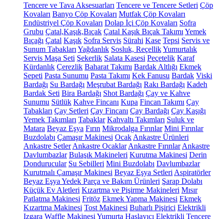
Tencere ve Tava Aksesuarları
Tencere ve Tencere Setleri
Çöp
Kovaları
Banyo Çöp Kovaları
Mutfak Çöp Kovaları
Endüstriyel Çöp Kovaları
Dolap İçi Çöp Kovaları
Sofra
Grubu
Çatal,Kaşık,Bıçak
Çatal Kaşık Bıçak Takımı
Yemek
Bıçağı
Çatal
Kaşık
Sofra Servis
Sürahi
Kase
Tepsi
Servis ve
Sunum Tabakları
Yağdanlık
Sosluk, Reçellik
Yumurtalık
Servis Maşa Seti
Şekerlik
Salata Kasesi
Peçetelik
Karaf
Kürdanlık
Çerezlik
Baharat Takımı
Bardak Altlığı
Ekmek
Sepeti
Pasta Sunumu
Pasta Takımı
Kek Fanusu
Bardak
Viski
Bardağı
Su Bardağı
Meşrubat Bardağı
Rakı Bardağı
Kadeh
Bardak Seti
Bira Bardağı
Shot Bardağı
Çay ve Kahve
Sunumu
Sütlük
Kahve Fincanı
Kupa
Fincan Takımı
Çay
Tabakları
Çay Setleri
Çay Fincanı
Çay Bardağı
Çay Kaşığı
Yemek Takımları
Tabaklar
Kahvaltı Takımları
Suluk ve
Matara
Beyaz Eşya
Fırın
Mikrodalga Fırınlar
Mini Fırınlar
Buzdolabı
Çamaşır Makinesi
Ocak
Ankastre Ürünleri
Ankastre Setler
Ankastre Ocaklar
Ankastre Fırınlar
Ankastre
Davlumbazlar
Bulaşık Makineleri
Kurutma Makinesi
Derin
Dondurucular
Su Sebilleri
Mini Buzdolabı
Davlumbazlar
Kurutmalı Çamaşır Makinesi
Beyaz Eşya Setleri
Aspiratörler
Beyaz Eşya Yedek Parça ve Bakım Ürünleri
Şarap Dolabı
Küçük Ev Aletleri
Kızartma ve Pişirme Makineleri
Mısır
Patlatma Makinesi
Fritöz
Ekmek Yapma Makinesi
Ekmek
Kızartma Makinesi
Tost Makinesi
Buharlı Pişirici
Elektrikli
Izgara
Waffle Makinesi
Yumurta Haşlayıcı
Elektrikli Tencere