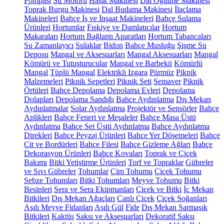
Pompası
Su Motoru
Hasat Makinesi
Dal Öğütme Makinesi
Toprak Burgu Makinesi
Dal Budama Makinesi
İlaçlama
Makineleri
Bahçe İş ve İnşaat Makineleri
Bahçe Sulama
Ürünleri
Hortumlar
Fıskiye ve Damlatıcılar
Hortum
Makaraları
Hortum Bağlantı Aparatları
Hortum Tabancaları
Su Zamanlayıcı
Sulaklar
Bidon
Bahçe Musluğu
Şişme Su
Deposu
Mangal ve Aksesuarları
Mangal Aksesuarları
Mangal
Kömürü ve Tutuşturucular
Mangal ve Barbekü
Kömürlü
Mangal
Tüplü Mangal
Elektrikli Izgara
Pürmüz
Piknik
Malzemeleri
Piknik Sepetleri
Piknik Seti
Semaver
Piknik
Örtüleri
Bahçe Depolama
Depolama Evleri
Depolama
Dolapları
Depolama Sandığı
Bahçe Aydınlatma
Dış Mekan
Aydınlatmalar
Solar Aydınlatma
Projektör ve Sensörler
Bahçe
Aplikleri
Bahçe Feneri ve Meşaleler
Bahçe Masa Üstü
Aydınlatma
Bahçe Set Üstü Aydınlatma
Bahçe Aydınlatma
Direkleri
Bahçe Peyzaj Ürünleri
Bahçe Yer Döşemeleri
Bahçe
Çit ve Bordürleri
Bahçe Filesi
Bahçe Gizleme Ağları
Bahçe
Dekorasyon Ürünleri
Bahçe Kovaları
Toprak ve Çiçek
Bakımı
Bitki Yetiştirme Ürünleri
Torf ve Topraklar
Gübreler
ve Sıvı Gübreler
Tohumlar
Çim Tohumu
Çiçek Tohumu
Sebze Tohumları
Bitki Tohumları
Meyve Tohumu
Bitki
Besinleri
Sera ve Sera Ekipmanları
Çiçek ve Bitki
İç Mekan
Bitkileri
Dış Mekan Ağaçları
Canlı Çiçek
Çiçek Soğanları
Aşılı Meyve Fidanları
Aşılı Gül
Fide
Dış Mekan Sarmaşık
Bitkileri
Kaktüs
Saksı ve Aksesuarları
Dekoratif Saksı