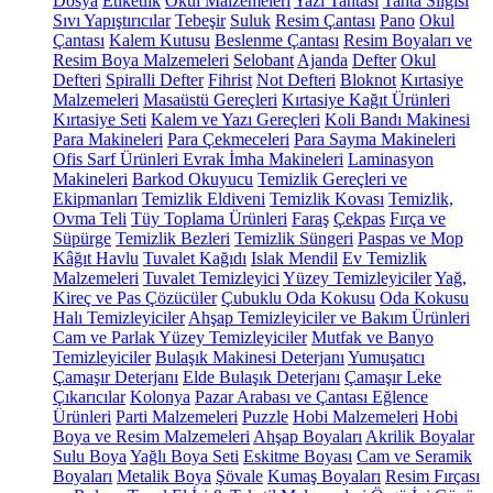
Dosya
Etiketlik
Okul Malzemeleri
Yazı Tahtası
Tahta Silgisi
Sıvı Yapıştırıcılar
Tebeşir
Suluk
Resim Çantası
Pano
Okul
Çantası
Kalem Kutusu
Beslenme Çantası
Resim Boyaları ve
Resim Boya Malzemeleri
Selobant
Ajanda
Defter
Okul
Defteri
Spiralli Defter
Fihrist
Not Defteri
Bloknot
Kırtasiye
Malzemeleri
Masaüstü Gereçleri
Kırtasiye Kağıt Ürünleri
Kırtasiye Seti
Kalem ve Yazı Gereçleri
Koli Bandı Makinesi
Para Makineleri
Para Çekmeceleri
Para Sayma Makineleri
Ofis Sarf Ürünleri
Evrak İmha Makineleri
Laminasyon
Makineleri
Barkod Okuyucu
Temizlik Gereçleri ve
Ekipmanları
Temizlik Eldiveni
Temizlik Kovası
Temizlik,
Ovma Teli
Tüy Toplama Ürünleri
Faraş
Çekpas
Fırça ve
Süpürge
Temizlik Bezleri
Temizlik Süngeri
Paspas ve Mop
Kâğıt Havlu
Tuvalet Kağıdı
Islak Mendil
Ev Temizlik
Malzemeleri
Tuvalet Temizleyici
Yüzey Temizleyiciler
Yağ,
Kireç ve Pas Çözücüler
Çubuklu Oda Kokusu
Oda Kokusu
Halı Temizleyiciler
Ahşap Temizleyiciler ve Bakım Ürünleri
Cam ve Parlak Yüzey Temizleyiciler
Mutfak ve Banyo
Temizleyiciler
Bulaşık Makinesi Deterjanı
Yumuşatıcı
Çamaşır Deterjanı
Elde Bulaşık Deterjanı
Çamaşır Leke
Çıkarıcılar
Kolonya
Pazar Arabası ve Çantası
Eğlence
Ürünleri
Parti Malzemeleri
Puzzle
Hobi Malzemeleri
Hobi
Boya ve Resim Malzemeleri
Ahşap Boyaları
Akrilik Boyalar
Sulu Boya
Yağlı Boya Seti
Eskitme Boyası
Cam ve Seramik
Boyaları
Metalik Boya
Şövale
Kumaş Boyaları
Resim Fırçası