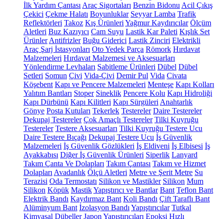
İlk Yardım Çantası
Araç Sigortaları
Benzin Bidonu
Acil Çıkış
Çekici
Çekme Halatı
Boyunluklar
Seyyar Lamba
Trafik
Reflektörleri
Takoz
Kış Ürünleri
Yağmur Kaydırıcılar
Ölçüm
Aletleri
Buz Kazıyıcı
Cam Suyu
Lastik Kar Paleti
Kışlık Set
Ürünler
Antifrizler
Buğu Giderici
Lastik Zinciri
Elektrikli
Araç Şarj İstasyonları
Oto Yedek Parça
Römork
Hırdavat
Malzemeleri
Hırdavat Malzemesi ve Aksesuarları
Yönlendirme Levhaları
Sabitleme Ürünleri
Dübel
Dübel
Setleri
Somun
Çivi
Vida-Çivi
Demir Pul
Vida
Civata
Köşebent
Kapı ve Pencere Malzemeleri
Menteşe
Kapı Kolları
Yalıtım Bantları
Stoper
Sineklik
Pencere Kolu
Kapı Hidroliği
Kapı Dürbünü
Kapı Kilitleri
Kapı Sürgüleri
Anahtarlık
Gönye
Posta Kutuları
Tekerlek
Testereler
Daire Testereler
Dekupaj Testereler
Çok Amaçlı Testereler
Tilki Kuyruğu
Testereler
Testere Aksesuarları
Tilki Kuyruğu Testere Ucu
Daire Testere Bıçağı
Dekupaj Testere Ucu
İş Güvenlik
Malzemeleri
İş Güvenlik Gözlükleri
İş Eldiveni
İş Elbisesi
İş
Ayakkabısı
Diğer İş Güvenlik Ürünleri
Siperlik
Lanyard
Takım Çanta Ve Dolapları
Takım Çantası
Takım ve Hizmet
Dolapları
Avadanlık
Ölçü Aletleri
Metre ve Şerit Metre
Su
Terazisi
Oda Termostatı
Silikon ve Mastikler
Silikon
Mum
Silikon
Köpük
Mastik
Yapıştırıcı ve Bantlar
Bant
Teflon Bant
Elektrik Bandı
Kaydırmaz Bant
Koli Bandı
Çift Taraflı Bant
Alüminyum Bant
İzolasyon Bandı
Yapıştırıcılar
Tutkal
Kimyasal Dübeller
Japon Yapıştırıcıları
Epoksi
Hızlı