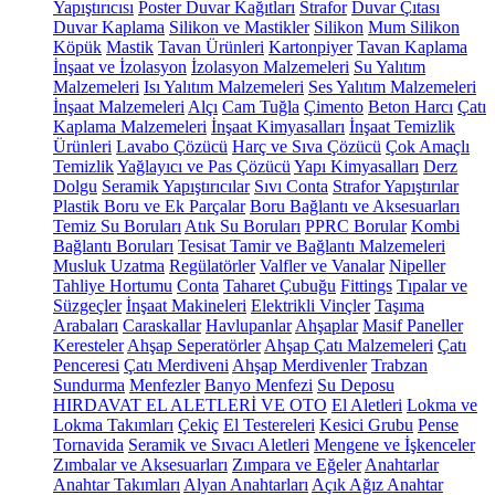
Yapıştırıcısı
Poster Duvar Kağıtları
Strafor
Duvar Çıtası
Duvar Kaplama
Silikon ve Mastikler
Silikon
Mum Silikon
Köpük
Mastik
Tavan Ürünleri
Kartonpiyer
Tavan Kaplama
İnşaat ve İzolasyon
İzolasyon Malzemeleri
Su Yalıtım
Malzemeleri
Isı Yalıtım Malzemeleri
Ses Yalıtım Malzemeleri
İnşaat Malzemeleri
Alçı
Cam Tuğla
Çimento
Beton Harcı
Çatı
Kaplama Malzemeleri
İnşaat Kimyasalları
İnşaat Temizlik
Ürünleri
Lavabo Çözücü
Harç ve Sıva Çözücü
Çok Amaçlı
Temizlik
Yağlayıcı ve Pas Çözücü
Yapı Kimyasalları
Derz
Dolgu
Seramik Yapıştırıcılar
Sıvı Conta
Strafor Yapıştırılar
Plastik Boru ve Ek Parçalar
Boru Bağlantı ve Aksesuarları
Temiz Su Boruları
Atık Su Boruları
PPRC Borular
Kombi
Bağlantı Boruları
Tesisat Tamir ve Bağlantı Malzemeleri
Musluk Uzatma
Regülatörler
Valfler ve Vanalar
Nipeller
Tahliye Hortumu
Conta
Taharet Çubuğu
Fittings
Tıpalar ve
Süzgeçler
İnşaat Makineleri
Elektrikli Vinçler
Taşıma
Arabaları
Caraskallar
Havlupanlar
Ahşaplar
Masif Paneller
Keresteler
Ahşap Seperatörler
Ahşap Çatı Malzemeleri
Çatı
Penceresi
Çatı Merdiveni
Ahşap Merdivenler
Trabzan
Sundurma
Menfezler
Banyo Menfezi
Su Deposu
HIRDAVAT EL ALETLERİ VE OTO
El Aletleri
Lokma ve
Lokma Takımları
Çekiç
El Testereleri
Kesici Grubu
Pense
Tornavida
Seramik ve Sıvacı Aletleri
Mengene ve İşkenceler
Zımbalar ve Aksesuarları
Zımpara ve Eğeler
Anahtarlar
Anahtar Takımları
Alyan Anahtarları
Açık Ağız Anahtar