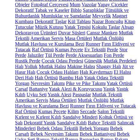
Objeler
Fotoğraf Çerçevesi
Mum
Vazolar
Yapay Çiçekler
Dekoratif Tabak ve Kaseler
Biblo
Şaraplıklar
Tütsülük ve
Buhurdanlık
Mumluklar ve Şamdanlar
Meyvelik
Magnet
Kumbara
Dekoratif Taşlar
Kül Tablası
Nazar Boncuğu
Kitap
Tutucular
Müzik Kutusu
Yatak Tepsisi
Kokulu Taşlar
Ahşap
Dekorasyon Ürünleri
Duvar Süsleri
Cansız Manken
Mutfak
Tekstili
Amerikan Servis
Masa Örtüleri
Mutfak Önlüğü
Mutfak Havlusu ve Kurulama Bezi
Runner
Fırın Eldiveni ve
Tutacak
Raf Örtüsü
Kumaş Peçete
Ev Tekstili
Perde
Stor
Perde
Jaluziler
Tül Perde
Perde Aksesuarları
Fon Perde
Rustik Perde
Çocuk Odası Perdesi
Güneşlik
Mutfak Perdeleri
Halı
Yolluk
Mutfak Halısı
Makine Halısı
Shaggy Halı
Jüt ve
Hasır Halı
Çocuk Odası Halıları
Halı Kaydırmazı
El Halısı
Deri Halı
Halı Örtüsü
Bambu Halı
Yatak Odası Tekstili
Yorgan
Nevresim Takımı
Pike ve Pike Takımı
Yatak Örtüsü
Çarşaf
Battaniye
Yatak Alezi & Koruyucusu
Yastık
Yastık
Kılıfı
Uyku Seti
Yastık Alezi
Paspaslar
Mutfak Tekstili
Amerikan Servis
Masa Örtüleri
Mutfak Önlüğü
Mutfak
Havlusu ve Kurulama Bezi
Runner
Fırın Eldiveni ve Tutacak
Raf Örtüsü
Kumaş Peçete
Kilim
Seccade
Salon Tekstili
Kırlent ve Kırlent Kılıfı
Sandalye Minderi
Koltuk Örtüsü ve
Şalı
Dekoratif Yastık
Sandalye Kılıfı
Bahçe Tekstili
Salıncak
Minderleri
Bebek Odası Tekstili
Bebek Yorganı
Bebek
Çarşafı
Bebek Nevresim Takımı
Bebek Battaniyesi
Bebek
Uyku Seti
Banyo Tekstil
Banyo Paspasları
Banyo Bakım