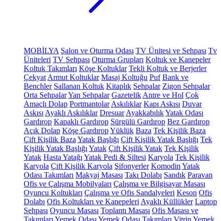
MOBİLYA
Salon ve Oturma Odası
TV Ünitesi ve Sehpası
Tv
Üniteleri
TV Sehpası
Oturma Grupları
Koltuk ve Kanepeler
Koltuk Takımları
Köşe Koltuklar
Tekli Koltuk ve Berjerler
Çekyat
Armut Koltuklar
Masaj Koltuğu
Puf
Bank ve
Benchler
Sallanan Koltuk
Kitaplık
Sehpalar
Zigon Sehpalar
Orta Sehpalar
Yan Sehpalar
Gazetelik
Antre ve Hol
Çok
Amaçlı Dolap
Portmantolar
Askılıklar
Kapı Askısı
Duvar
Askısı
Ayaklı Askılıklar
Dresuar
Ayakkabılık
Yatak Odası
Gardırop
Kapaklı Gardırop
Sürgülü Gardırop
Bez Gardırop
Açık Dolap
Köşe Gardırop
Yüklük
Baza
Tek Kişilik Baza
Çift Kişilik Baza
Yatak Başlığı
Çift Kişilik Yatak Başlığı
Tek
Kişilik Yatak Başlığı
Yatak
Çift Kişilik Yatak
Tek Kişilik
Yatak
Hasta Yatağı
Yatak Pedi & Şiltesi
Karyola
Tek Kişilik
Karyola
Çift Kişilik Karyola
Şifonyerler
Komodin
Yatak
Odası Takımları
Makyaj Masası
Takı Dolabı
Sandık
Paravan
Ofis ve Çalışma Mobilyaları
Çalışma ve Bilgisayar Masası
Oyuncu Koltukları
Çalışma ve Ofis Sandalyeleri
Keson
Ofis
Dolabı
Ofis Koltukları ve Kanepeleri
Ayaklı Küllükler
Laptop
Sehpası
Oyuncu Masası
Toplantı Masası
Ofis Masası ve
Takımları
Yemek Odası
Yemek Odası Takımları
Vitrin
Yemek