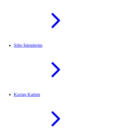
Şifre İşlemlerim
Koçtaş Kartım