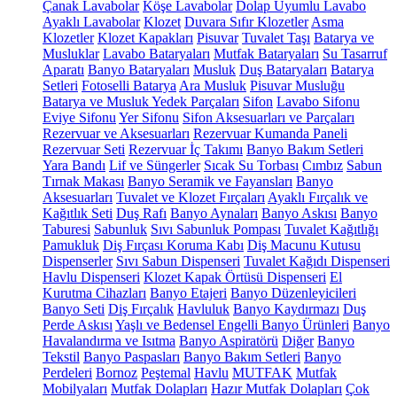
Çanak Lavabolar
Köşe Lavabolar
Dolap Uyumlu Lavabo
Ayaklı Lavabolar
Klozet
Duvara Sıfır Klozetler
Asma
Klozetler
Klozet Kapakları
Pisuvar
Tuvalet Taşı
Batarya ve
Musluklar
Lavabo Bataryaları
Mutfak Bataryaları
Su Tasarruf
Aparatı
Banyo Bataryaları
Musluk
Duş Bataryaları
Batarya
Setleri
Fotoselli Batarya
Ara Musluk
Pisuvar Musluğu
Batarya ve Musluk Yedek Parçaları
Sifon
Lavabo Sifonu
Eviye Sifonu
Yer Sifonu
Sifon Aksesuarları ve Parçaları
Rezervuar ve Aksesuarları
Rezervuar Kumanda Paneli
Rezervuar Seti
Rezervuar İç Takımı
Banyo Bakım Setleri
Yara Bandı
Lif ve Süngerler
Sıcak Su Torbası
Cımbız
Sabun
Tırnak Makası
Banyo Seramik ve Fayansları
Banyo
Aksesuarları
Tuvalet ve Klozet Fırçaları
Ayaklı Fırçalık ve
Kağıtlık Seti
Duş Rafı
Banyo Aynaları
Banyo Askısı
Banyo
Taburesi
Sabunluk
Sıvı Sabunluk Pompası
Tuvalet Kağıtlığı
Pamukluk
Diş Fırçası Koruma Kabı
Diş Macunu Kutusu
Dispenserler
Sıvı Sabun Dispenseri
Tuvalet Kağıdı Dispenseri
Havlu Dispenseri
Klozet Kapak Örtüsü Dispenseri
El
Kurutma Cihazları
Banyo Etajeri
Banyo Düzenleyicileri
Banyo Seti
Diş Fırçalık
Havluluk
Banyo Kaydırmazı
Duş
Perde Askısı
Yaşlı ve Bedensel Engelli Banyo Ürünleri
Banyo
Havalandırma ve Isıtma
Banyo Aspiratörü
Diğer
Banyo
Tekstil
Banyo Paspasları
Banyo Bakım Setleri
Banyo
Perdeleri
Bornoz
Peştemal
Havlu
MUTFAK
Mutfak
Mobilyaları
Mutfak Dolapları
Hazır Mutfak Dolapları
Çok