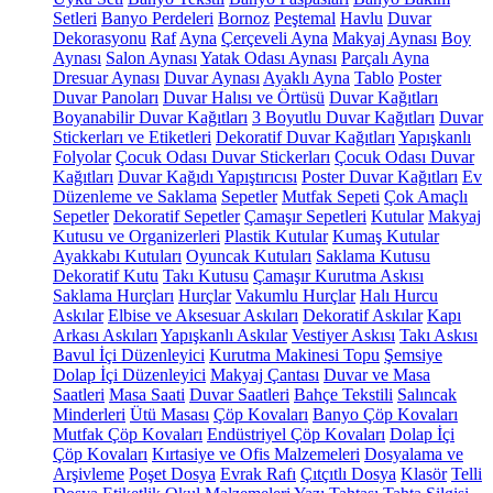
Setleri
Banyo Perdeleri
Bornoz
Peştemal
Havlu
Duvar
Dekorasyonu
Raf
Ayna
Çerçeveli Ayna
Makyaj Aynası
Boy
Aynası
Salon Aynası
Yatak Odası Aynası
Parçalı Ayna
Dresuar Aynası
Duvar Aynası
Ayaklı Ayna
Tablo
Poster
Duvar Panoları
Duvar Halısı ve Örtüsü
Duvar Kağıtları
Boyanabilir Duvar Kağıtları
3 Boyutlu Duvar Kağıtları
Duvar
Stickerları ve Etiketleri
Dekoratif Duvar Kağıtları
Yapışkanlı
Folyolar
Çocuk Odası Duvar Stickerları
Çocuk Odası Duvar
Kağıtları
Duvar Kağıdı Yapıştırıcısı
Poster Duvar Kağıtları
Ev
Düzenleme ve Saklama
Sepetler
Mutfak Sepeti
Çok Amaçlı
Sepetler
Dekoratif Sepetler
Çamaşır Sepetleri
Kutular
Makyaj
Kutusu ve Organizerleri
Plastik Kutular
Kumaş Kutular
Ayakkabı Kutuları
Oyuncak Kutuları
Saklama Kutusu
Dekoratif Kutu
Takı Kutusu
Çamaşır Kurutma Askısı
Saklama Hurçları
Hurçlar
Vakumlu Hurçlar
Halı Hurcu
Askılar
Elbise ve Aksesuar Askıları
Dekoratif Askılar
Kapı
Arkası Askıları
Yapışkanlı Askılar
Vestiyer Askısı
Takı Askısı
Bavul İçi Düzenleyici
Kurutma Makinesi Topu
Şemsiye
Dolap İçi Düzenleyici
Makyaj Çantası
Duvar ve Masa
Saatleri
Masa Saati
Duvar Saatleri
Bahçe Tekstili
Salıncak
Minderleri
Ütü Masası
Çöp Kovaları
Banyo Çöp Kovaları
Mutfak Çöp Kovaları
Endüstriyel Çöp Kovaları
Dolap İçi
Çöp Kovaları
Kırtasiye ve Ofis Malzemeleri
Dosyalama ve
Arşivleme
Poşet Dosya
Evrak Rafı
Çıtçıtlı Dosya
Klasör
Telli