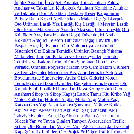
İngiliz Anahtarı
İki Ağızlı Anahtar
Tork Anahtarı
Yıldız
Anahtar ve Takımları
Kurbağcık Anahtarı
Kombine Anahtar
ve Takımları
Boru Anahtarı
Keskiler
Keser
Kargaburun
Balyoz
Balta
Kesici Aletler
Makas
Maket Bıçağı
Iskarpela
Oto Ürünleri
Lastik
Yaz Lastiği
Kış Lastiği
4 Mevsim Lastik
Oto Teknik Malzemeler
Araç İçi Aksesuar
Oto Güneşlik
Oto
Küllükler
Araç Buzdolapları
Bagaj Düzenleyici
Araba
Kokuları
Araç İçi Telefon Tutucular
Bagaj Havuzu
Oto
Paspası
Araç İçi Kamera
Oto Multimedya ve Görüntü
Sistemleri
Oto Bakım Temizlik Ürünleri
Basınçlı Yıkama
Makineleri
Tampon Parlatıcı ve Temizleyiciler
Torpido
Temizlik ve Bakım Ürünleri
Oto Şampuan
Oto Cila ve
Parlatıcı Ürünleri
Polyester Macun
Oto Cam Bakım Ürünleri
ve Temizleyiciler
Mikrofiber Bez
Araç Temizlik Seti
Araç
Boyaları
Araç Süpürgeleri
Araba Çizik Giderici
Motor
Temizleyici ve Bakım Ürünleri
Radyatör Temizleyiciler
Oto
Koltuk Kılıfı
Lastik Ekipmanları
Hava Kompresörü
Bijon
Anahtarı
Sibop ve Sibop Kapağı
Lastik Tamir Kiti
Kriko
Yağ
Motor Katkıları
Hidrolik Yağlar
Motor Yağı
Motor Yağı
Katkısı
Gres Yağı
Yakıt Katkısı
Şanzıman Yağı ve Katkısı
Akü ve Akü Aksesuarları
Akü
Akü Şarj Cihazları
Akü
Takviye Kablosu
Araç Dış Aksesuar
Plaka Aksesuarları
Silecek
Yan ve Tavan Çıtaları
Tampon Aksesuarları
Trafik
Setleri
Oto Brandaları
Vinç ve Vinç Aksesuarları
Jant ve Jant
Kapağı
Trafik Ürünleri
Oto Projektör
Diğer Trafik Ürünleri