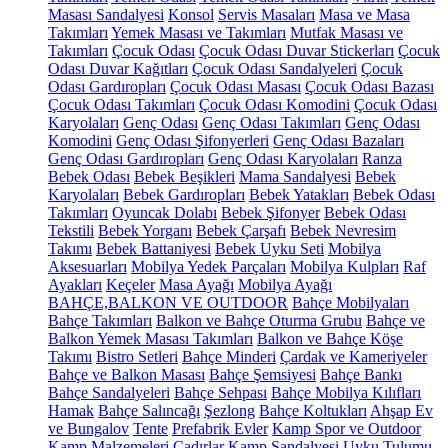
Masası Sandalyesi
Konsol
Servis Masaları
Masa ve Masa
Takımları
Yemek Masası ve Takımları
Mutfak Masası ve
Takımları
Çocuk Odası
Çocuk Odası Duvar Stickerları
Çocuk
Odası Duvar Kağıtları
Çocuk Odası Sandalyeleri
Çocuk
Odası Gardıropları
Çocuk Odası Masası
Çocuk Odası Bazası
Çocuk Odası Takımları
Çocuk Odası Komodini
Çocuk Odası
Karyolaları
Genç Odası
Genç Odası Takımları
Genç Odası
Komodini
Genç Odası Şifonyerleri
Genç Odası Bazaları
Genç Odası Gardıropları
Genç Odası Karyolaları
Ranza
Bebek Odası
Bebek Beşikleri
Mama Sandalyesi
Bebek
Karyolaları
Bebek Gardıropları
Bebek Yatakları
Bebek Odası
Takımları
Oyuncak Dolabı
Bebek Şifonyer
Bebek Odası
Tekstili
Bebek Yorganı
Bebek Çarşafı
Bebek Nevresim
Takımı
Bebek Battaniyesi
Bebek Uyku Seti
Mobilya
Aksesuarları
Mobilya Yedek Parçaları
Mobilya Kulpları
Raf
Ayakları
Keçeler
Masa Ayağı
Mobilya Ayağı
BAHÇE,BALKON VE OUTDOOR
Bahçe Mobilyaları
Bahçe Takımları
Balkon ve Bahçe Oturma Grubu
Bahçe ve
Balkon Yemek Masası Takımları
Balkon ve Bahçe Köşe
Takımı
Bistro Setleri
Bahçe Minderi
Çardak ve Kameriyeler
Bahçe ve Balkon Masası
Bahçe Şemsiyesi
Bahçe Bankı
Bahçe Sandalyeleri
Bahçe Sehpası
Bahçe Mobilya Kılıfları
Hamak
Bahçe Salıncağı
Şezlong
Bahçe Koltukları
Ahşap Ev
ve Bungalov
Tente
Prefabrik Evler
Kamp Spor ve Outdoor
Kamp Malzemeleri
Çadırlar
Kamp Sandalyesi
Uyku Tulumu