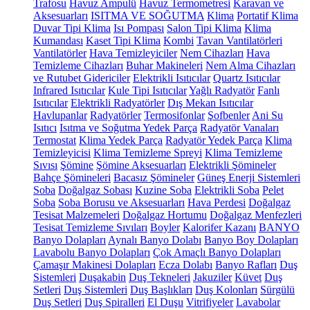
Trafosu
Havuz Ampulü
Havuz Termometresi
Karavan ve
Aksesuarları
ISITMA VE SOĞUTMA
Klima
Portatif Klima
Duvar Tipi Klima
Isı Pompası
Salon Tipi Klima
Klima
Kumandası
Kaset Tipi Klima
Kombi
Tavan Vantilatörleri
Vantilatörler
Hava Temizleyiciler
Nem Cihazları
Hava
Temizleme Cihazları
Buhar Makineleri
Nem Alma Cihazları
ve Rutubet Gidericiler
Elektrikli Isıtıcılar
Quartz Isıtıcılar
Infrared Isıtıcılar
Kule Tipi Isıtıcılar
Yağlı Radyatör
Fanlı
Isıtıcılar
Elektrikli Radyatörler
Dış Mekan Isıtıcılar
Havlupanlar
Radyatörler
Termosifonlar
Şofbenler
Ani Su
Isıtıcı
Isıtma ve Soğutma Yedek Parça
Radyatör Vanaları
Termostat
Klima Yedek Parça
Radyatör Yedek Parça
Klima
Temizleyicisi
Klima Temizleme Spreyi
Klima Temizleme
Sıvısı
Şömine
Şömine Aksesuarları
Elektrikli Şömineler
Bahçe Şömineleri
Bacasız Şömineler
Güneş Enerji Sistemleri
Soba
Doğalgaz Sobası
Kuzine Soba
Elektrikli Soba
Pelet
Soba
Soba Borusu ve Aksesuarları
Hava Perdesi
Doğalgaz
Tesisat Malzemeleri
Doğalgaz Hortumu
Doğalgaz Menfezleri
Tesisat Temizleme Sıvıları
Boyler
Kalorifer Kazanı
BANYO
Banyo Dolapları
Aynalı Banyo Dolabı
Banyo Boy Dolapları
Lavabolu Banyo Dolapları
Çok Amaçlı Banyo Dolapları
Çamaşır Makinesi Dolapları
Ecza Dolabı
Banyo Rafları
Duş
Sistemleri
Duşakabin
Duş Tekneleri
Jakuziler
Küvet
Duş
Setleri
Duş Sistemleri
Duş Başlıkları
Duş Kolonları
Sürgülü
Duş Setleri
Duş Spiralleri
El Duşu
Vitrifiyeler
Lavabolar