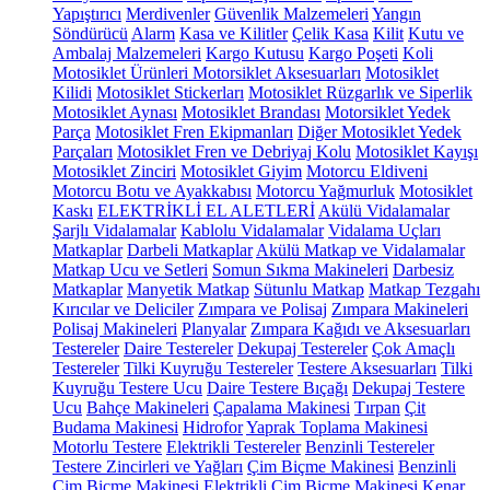
Yapıştırıcı
Merdivenler
Güvenlik Malzemeleri
Yangın
Söndürücü
Alarm
Kasa ve Kilitler
Çelik Kasa
Kilit
Kutu ve
Ambalaj Malzemeleri
Kargo Kutusu
Kargo Poşeti
Koli
Motosiklet Ürünleri
Motorsiklet Aksesuarları
Motosiklet
Kilidi
Motosiklet Stickerları
Motosiklet Rüzgarlık ve Siperlik
Motosiklet Aynası
Motosiklet Brandası
Motorsiklet Yedek
Parça
Motosiklet Fren Ekipmanları
Diğer Motosiklet Yedek
Parçaları
Motosiklet Fren ve Debriyaj Kolu
Motosiklet Kayışı
Motosiklet Zinciri
Motosiklet Giyim
Motorcu Eldiveni
Motorcu Botu ve Ayakkabısı
Motorcu Yağmurluk
Motosiklet
Kaskı
ELEKTRİKLİ EL ALETLERİ
Akülü Vidalamalar
Şarjlı Vidalamalar
Kablolu Vidalamalar
Vidalama Uçları
Matkaplar
Darbeli Matkaplar
Akülü Matkap ve Vidalamalar
Matkap Ucu ve Setleri
Somun Sıkma Makineleri
Darbesiz
Matkaplar
Manyetik Matkap
Sütunlu Matkap
Matkap Tezgahı
Kırıcılar ve Deliciler
Zımpara ve Polisaj
Zımpara Makineleri
Polisaj Makineleri
Planyalar
Zımpara Kağıdı ve Aksesuarları
Testereler
Daire Testereler
Dekupaj Testereler
Çok Amaçlı
Testereler
Tilki Kuyruğu Testereler
Testere Aksesuarları
Tilki
Kuyruğu Testere Ucu
Daire Testere Bıçağı
Dekupaj Testere
Ucu
Bahçe Makineleri
Çapalama Makinesi
Tırpan
Çit
Budama Makinesi
Hidrofor
Yaprak Toplama Makinesi
Motorlu Testere
Elektrikli Testereler
Benzinli Testereler
Testere Zincirleri ve Yağları
Çim Biçme Makinesi
Benzinli
Çim Biçme Makinesi
Elektrikli Çim Biçme Makinesi
Kenar