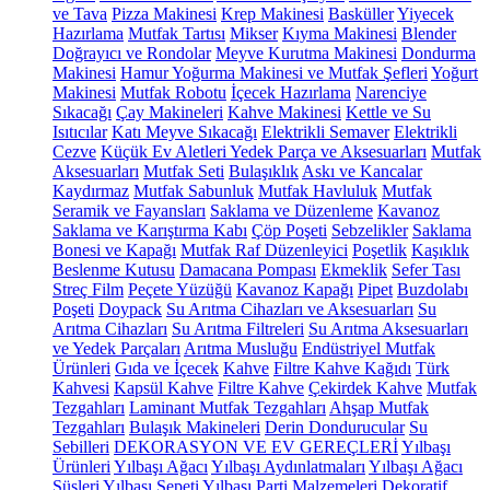
ve Tava
Pizza Makinesi
Krep Makinesi
Basküller
Yiyecek
Hazırlama
Mutfak Tartısı
Mikser
Kıyma Makinesi
Blender
Doğrayıcı ve Rondolar
Meyve Kurutma Makinesi
Dondurma
Makinesi
Hamur Yoğurma Makinesi ve Mutfak Şefleri
Yoğurt
Makinesi
Mutfak Robotu
İçecek Hazırlama
Narenciye
Sıkacağı
Çay Makineleri
Kahve Makinesi
Kettle ve Su
Isıtıcılar
Katı Meyve Sıkacağı
Elektrikli Semaver
Elektrikli
Cezve
Küçük Ev Aletleri Yedek Parça ve Aksesuarları
Mutfak
Aksesuarları
Mutfak Seti
Bulaşıklık
Askı ve Kancalar
Kaydırmaz
Mutfak Sabunluk
Mutfak Havluluk
Mutfak
Seramik ve Fayansları
Saklama ve Düzenleme
Kavanoz
Saklama ve Karıştırma Kabı
Çöp Poşeti
Sebzelikler
Saklama
Bonesi ve Kapağı
Mutfak Raf Düzenleyici
Poşetlik
Kaşıklık
Beslenme Kutusu
Damacana Pompası
Ekmeklik
Sefer Tası
Streç Film
Peçete Yüzüğü
Kavanoz Kapağı
Pipet
Buzdolabı
Poşeti
Doypack
Su Arıtma Cihazları ve Aksesuarları
Su
Arıtma Cihazları
Su Arıtma Filtreleri
Su Arıtma Aksesuarları
ve Yedek Parçaları
Arıtma Musluğu
Endüstriyel Mutfak
Ürünleri
Gıda ve İçecek
Kahve
Filtre Kahve Kağıdı
Türk
Kahvesi
Kapsül Kahve
Filtre Kahve
Çekirdek Kahve
Mutfak
Tezgahları
Laminant Mutfak Tezgahları
Ahşap Mutfak
Tezgahları
Bulaşık Makineleri
Derin Dondurucular
Su
Sebilleri
DEKORASYON VE EV GEREÇLERİ
Yılbaşı
Ürünleri
Yılbaşı Ağacı
Yılbaşı Aydınlatmaları
Yılbaşı Ağacı
Süsleri
Yılbaşı Sepeti
Yılbaşı Parti Malzemeleri
Dekoratif