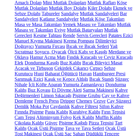
Amaçlı Dolap
Mini Mutfak Dolapları
Mutfak Rafları
Köşe
Mutfak Dolapları
Mutfak Boy Dolabı
Kiler Dolabı
Ekmek ve
Sebze Dolabı
Tabureler
Sandalye
Mutfak Sandalyeleri
Bar
Sandalyeleri
Katlanır Sandalyeler
Mutfak Köşe Takımları
Masa ve Masa Takımları
Yemek Masası ve Takımları
Mutfak
Masası ve Takımları
Eviye
Mutfak Bataryaları
Mutfak
Gereçleri
Kesme Tahtası
Rende
Servis Gereçleri
Patates Ezici
Manuel Kıyma Makinesi
Krema Pompası
Dilimleyici
Doğrayıcı
Yumurta Fırçası
Bıçak ve Bıçak Setleri
Yağ
Sıçratmaz
Soyucu, Oyacak
Ölçü Kabı ve Kaşığı
Merdane ve
Oklava
Hamur Açma Matı
Fındık Kıracağı ve Ceviz Kıracağı
Elek
Dondurma Kaşığı
Buz Kalıbı
Bıçak Bileyici Masat
Açacak ve Tirbuşon
Çekirdek Çıkarıcı
Çırpıcı
Sebze
Kurutucu
Huni
Baharat Öğütücü
Havan
Hamburger Presi
Sarımsak Ezici
Kaşık ve Kepçe Altlığı
Bıçak Standı
Süzgeç
Nihale
İçli Köfte Aparatı
Yumurta Zamanlayıcı
Dondurma
Kalıbı
Buz Kovası
Et Dövme Aleti
Sarma Makinesi
Kahve
Değirmenleri
Limon Sıkacağı
Pişirme Grubu
Çay ve Kahve
Demleme
French Press
Dripper
Chemex
Cezve
Çay Süzgeci
Demlik
Moka Pot
Çaydanlık
Kahve Filtresi
Sifon Kahve
Fırında Pişirme
Pasta Kalıbı
Kurabiye Kalıbı
Fırın Tepsisi
Cam Tepsi
Alüminyum Folyo
Kek Kalıbı
Muffin Kalıbı
Çikolata Kalıbı
Güveç
Pişirme Kağıdı
Pizza Tepsisi
Tart
Kalıbı
Ocak Üstü Pişirme
Tava ve Tava Setleri
Ocak Üstü
Tost Makinesi
Ocak Üstü Sac
Sahan
Düdüklü Tencere