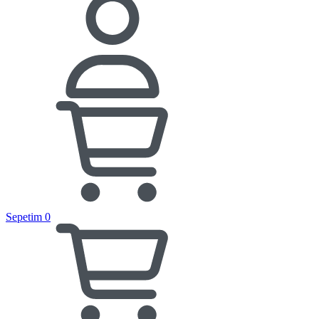
Sepetim
0