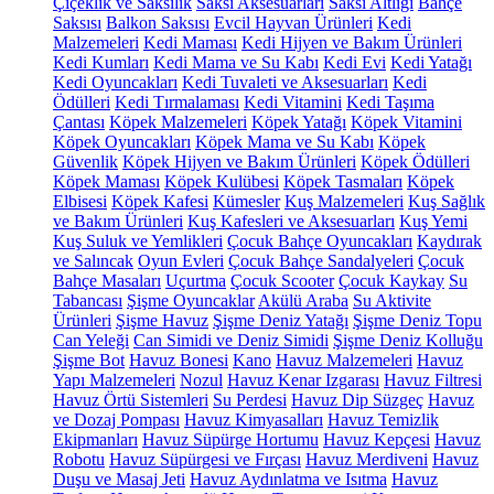
Çiçeklik ve Saksılık
Saksı Aksesuarları
Saksı Altlığı
Bahçe
Saksısı
Balkon Saksısı
Evcil Hayvan Ürünleri
Kedi
Malzemeleri
Kedi Maması
Kedi Hijyen ve Bakım Ürünleri
Kedi Kumları
Kedi Mama ve Su Kabı
Kedi Evi
Kedi Yatağı
Kedi Oyuncakları
Kedi Tuvaleti ve Aksesuarları
Kedi
Ödülleri
Kedi Tırmalaması
Kedi Vitamini
Kedi Taşıma
Çantası
Köpek Malzemeleri
Köpek Yatağı
Köpek Vitamini
Köpek Oyuncakları
Köpek Mama ve Su Kabı
Köpek
Güvenlik
Köpek Hijyen ve Bakım Ürünleri
Köpek Ödülleri
Köpek Maması
Köpek Kulübesi
Köpek Tasmaları
Köpek
Elbisesi
Köpek Kafesi
Kümesler
Kuş Malzemeleri
Kuş Sağlık
ve Bakım Ürünleri
Kuş Kafesleri ve Aksesuarları
Kuş Yemi
Kuş Suluk ve Yemlikleri
Çocuk Bahçe Oyuncakları
Kaydırak
ve Salıncak
Oyun Evleri
Çocuk Bahçe Sandalyeleri
Çocuk
Bahçe Masaları
Uçurtma
Çocuk Scooter
Çocuk Kaykay
Su
Tabancası
Şişme Oyuncaklar
Akülü Araba
Su Aktivite
Ürünleri
Şişme Havuz
Şişme Deniz Yatağı
Şişme Deniz Topu
Can Yeleği
Can Simidi ve Deniz Simidi
Şişme Deniz Kolluğu
Şişme Bot
Havuz Bonesi
Kano
Havuz Malzemeleri
Havuz
Yapı Malzemeleri
Nozul
Havuz Kenar Izgarası
Havuz Filtresi
Havuz Örtü Sistemleri
Su Perdesi
Havuz Dip Süzgeç
Havuz
ve Dozaj Pompası
Havuz Kimyasalları
Havuz Temizlik
Ekipmanları
Havuz Süpürge Hortumu
Havuz Kepçesi
Havuz
Robotu
Havuz Süpürgesi ve Fırçası
Havuz Merdiveni
Havuz
Duşu ve Masaj Jeti
Havuz Aydınlatma ve Isıtma
Havuz