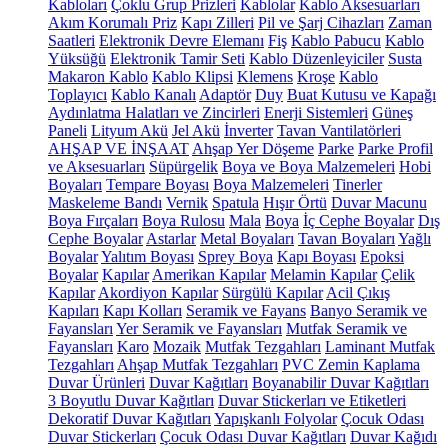
Kabloları
Çoklu Grup Prizleri
Kablolar
Kablo Aksesuarları
Akım Korumalı Priz
Kapı Zilleri
Pil ve Şarj Cihazları
Zaman
Saatleri
Elektronik Devre Elemanı
Fiş
Kablo Pabucu
Kablo
Yüksüğü
Elektronik Tamir Seti
Kablo Düzenleyiciler
Susta
Makaron Kablo
Kablo Klipsi
Klemens
Kroşe
Kablo
Toplayıcı
Kablo Kanalı
Adaptör
Duy
Buat Kutusu ve Kapağı
Aydınlatma Halatları ve Zincirleri
Enerji Sistemleri
Güneş
Paneli
Lityum Akü
Jel Akü
İnverter
Tavan Vantilatörleri
AHŞAP VE İNŞAAT
Ahşap Yer Döşeme
Parke
Parke Profil
ve Aksesuarları
Süpürgelik
Boya ve Boya Malzemeleri
Hobi
Boyaları
Tempare Boyası
Boya Malzemeleri
Tinerler
Maskeleme Bandı
Vernik
Spatula
Hışır Örtü
Duvar Macunu
Boya Fırçaları
Boya Rulosu
Mala
Boya
İç Cephe Boyalar
Dış
Cephe Boyalar
Astarlar
Metal Boyaları
Tavan Boyaları
Yağlı
Boyalar
Yalıtım Boyası
Sprey Boya
Kapı Boyası
Epoksi
Boyalar
Kapılar
Amerikan Kapılar
Melamin Kapılar
Çelik
Kapılar
Akordiyon Kapılar
Sürgülü Kapılar
Acil Çıkış
Kapıları
Kapı Kolları
Seramik ve Fayans
Banyo Seramik ve
Fayansları
Yer Seramik ve Fayansları
Mutfak Seramik ve
Fayansları
Karo
Mozaik
Mutfak Tezgahları
Laminant Mutfak
Tezgahları
Ahşap Mutfak Tezgahları
PVC Zemin Kaplama
Duvar Ürünleri
Duvar Kağıtları
Boyanabilir Duvar Kağıtları
3 Boyutlu Duvar Kağıtları
Duvar Stickerları ve Etiketleri
Dekoratif Duvar Kağıtları
Yapışkanlı Folyolar
Çocuk Odası
Duvar Stickerları
Çocuk Odası Duvar Kağıtları
Duvar Kağıdı