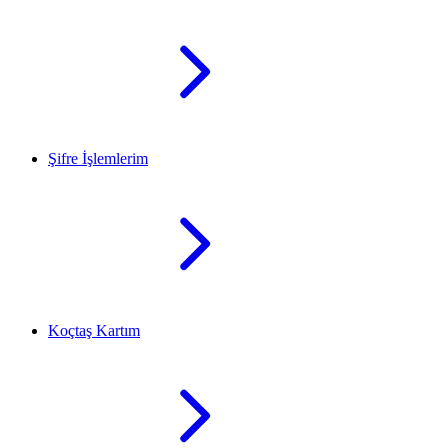
Şifre İşlemlerim
Koçtaş Kartım