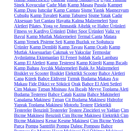
Sinek Kovucular
Çadır Matı
Kamp Masası
Pusula
Kampet
Kamp Duşu
Isıtıcılar
Kamp Çantası
Şişme Yastık
Magnezyum
Çubuğu
Kamp Tuvaleti
Kamp Taburesi
Şişme Yatak
Çadır
Aksesuarı
Sırt Çantası
Hayatta Kalma Malzemeleri
Spor
Aletleri
Pilates, Yoga ve Jimnastik
Ağırlık ve Halter Ürünleri
Fitness ve Kardiyo Ürünleri
Diğer Spor Ürünleri
Valiz ve
Bavul
Kamp Mutfak Malzemeleri
Termal Çanta
Matara
Kamp Yemek Pişirme Seti
Kamp Buzluk ve Soğutucu
Ürünler
Kamp Demliği
Kamp Tavası
Kamp Ocağı
Kamp
Mutfak Aksesuarları
Çakmak ve Yakıcılar
Termoslar
Aydınlatma Ekipmanları
El Feneri
Işıldak
Kafa Lambası
Kamp El Aletleri
Kamp Testeresi
Kamp Küreği
Kamp Bıçağı
Kamp Baltası
Avcılık Malzemeleri
Balık Av Malzemeleri
Bisiklet ve Scooter
Bisiklet
Elektrikli Scooter
Bahçe Aletleri
Çapa
Kürek
Bahçe Eldiveni
Tırmık
Budama Makası
Aşı
Makası
Fide Dikici ve Sökücü
Orak
Bahçe El Aleti Setleri
Çim Makası
Tırpan Misinası
Aşı Bıçağı
Meyve Toplama Aleti
Budama Testeresi
Bahçe Çatalı
Kazma
Bahçe Makineleri
Çapalama Makinesi
Tırpan
Çit Budama Makinesi
Hidrofor
Yaprak Toplama Makinesi
Motorlu Testere
Elektrikli
Testereler
Benzinli Testereler
Testere Zincirleri ve Yağları
Çim
Biçme Makinesi
Benzinli Çim Biçme Makinesi
Elektrikli Çim
Biçme Makinesi
Kenar Kesme Makinesi
Çim Biçme Yedek
Parça
Pompa
Santrifüj Pompa
Dalgıç Pompası
Bahçe