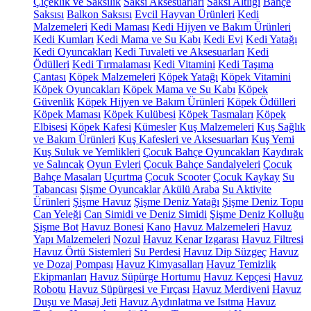
Çiçeklik ve Saksılık
Saksı Aksesuarları
Saksı Altlığı
Bahçe
Saksısı
Balkon Saksısı
Evcil Hayvan Ürünleri
Kedi
Malzemeleri
Kedi Maması
Kedi Hijyen ve Bakım Ürünleri
Kedi Kumları
Kedi Mama ve Su Kabı
Kedi Evi
Kedi Yatağı
Kedi Oyuncakları
Kedi Tuvaleti ve Aksesuarları
Kedi
Ödülleri
Kedi Tırmalaması
Kedi Vitamini
Kedi Taşıma
Çantası
Köpek Malzemeleri
Köpek Yatağı
Köpek Vitamini
Köpek Oyuncakları
Köpek Mama ve Su Kabı
Köpek
Güvenlik
Köpek Hijyen ve Bakım Ürünleri
Köpek Ödülleri
Köpek Maması
Köpek Kulübesi
Köpek Tasmaları
Köpek
Elbisesi
Köpek Kafesi
Kümesler
Kuş Malzemeleri
Kuş Sağlık
ve Bakım Ürünleri
Kuş Kafesleri ve Aksesuarları
Kuş Yemi
Kuş Suluk ve Yemlikleri
Çocuk Bahçe Oyuncakları
Kaydırak
ve Salıncak
Oyun Evleri
Çocuk Bahçe Sandalyeleri
Çocuk
Bahçe Masaları
Uçurtma
Çocuk Scooter
Çocuk Kaykay
Su
Tabancası
Şişme Oyuncaklar
Akülü Araba
Su Aktivite
Ürünleri
Şişme Havuz
Şişme Deniz Yatağı
Şişme Deniz Topu
Can Yeleği
Can Simidi ve Deniz Simidi
Şişme Deniz Kolluğu
Şişme Bot
Havuz Bonesi
Kano
Havuz Malzemeleri
Havuz
Yapı Malzemeleri
Nozul
Havuz Kenar Izgarası
Havuz Filtresi
Havuz Örtü Sistemleri
Su Perdesi
Havuz Dip Süzgeç
Havuz
ve Dozaj Pompası
Havuz Kimyasalları
Havuz Temizlik
Ekipmanları
Havuz Süpürge Hortumu
Havuz Kepçesi
Havuz
Robotu
Havuz Süpürgesi ve Fırçası
Havuz Merdiveni
Havuz
Duşu ve Masaj Jeti
Havuz Aydınlatma ve Isıtma
Havuz