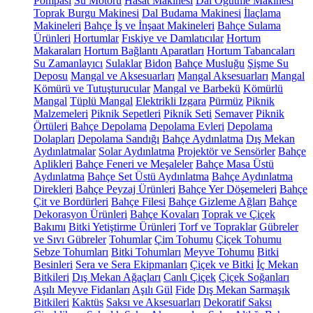
Pompası
Su Motoru
Hasat Makinesi
Dal Öğütme Makinesi
Toprak Burgu Makinesi
Dal Budama Makinesi
İlaçlama
Makineleri
Bahçe İş ve İnşaat Makineleri
Bahçe Sulama
Ürünleri
Hortumlar
Fıskiye ve Damlatıcılar
Hortum
Makaraları
Hortum Bağlantı Aparatları
Hortum Tabancaları
Su Zamanlayıcı
Sulaklar
Bidon
Bahçe Musluğu
Şişme Su
Deposu
Mangal ve Aksesuarları
Mangal Aksesuarları
Mangal
Kömürü ve Tutuşturucular
Mangal ve Barbekü
Kömürlü
Mangal
Tüplü Mangal
Elektrikli Izgara
Pürmüz
Piknik
Malzemeleri
Piknik Sepetleri
Piknik Seti
Semaver
Piknik
Örtüleri
Bahçe Depolama
Depolama Evleri
Depolama
Dolapları
Depolama Sandığı
Bahçe Aydınlatma
Dış Mekan
Aydınlatmalar
Solar Aydınlatma
Projektör ve Sensörler
Bahçe
Aplikleri
Bahçe Feneri ve Meşaleler
Bahçe Masa Üstü
Aydınlatma
Bahçe Set Üstü Aydınlatma
Bahçe Aydınlatma
Direkleri
Bahçe Peyzaj Ürünleri
Bahçe Yer Döşemeleri
Bahçe
Çit ve Bordürleri
Bahçe Filesi
Bahçe Gizleme Ağları
Bahçe
Dekorasyon Ürünleri
Bahçe Kovaları
Toprak ve Çiçek
Bakımı
Bitki Yetiştirme Ürünleri
Torf ve Topraklar
Gübreler
ve Sıvı Gübreler
Tohumlar
Çim Tohumu
Çiçek Tohumu
Sebze Tohumları
Bitki Tohumları
Meyve Tohumu
Bitki
Besinleri
Sera ve Sera Ekipmanları
Çiçek ve Bitki
İç Mekan
Bitkileri
Dış Mekan Ağaçları
Canlı Çiçek
Çiçek Soğanları
Aşılı Meyve Fidanları
Aşılı Gül
Fide
Dış Mekan Sarmaşık
Bitkileri
Kaktüs
Saksı ve Aksesuarları
Dekoratif Saksı