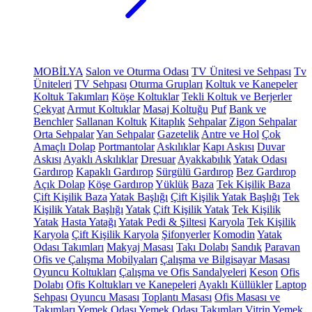
MOBİLYA
Salon ve Oturma Odası
TV Ünitesi ve Sehpası
Tv
Üniteleri
TV Sehpası
Oturma Grupları
Koltuk ve Kanepeler
Koltuk Takımları
Köşe Koltuklar
Tekli Koltuk ve Berjerler
Çekyat
Armut Koltuklar
Masaj Koltuğu
Puf
Bank ve
Benchler
Sallanan Koltuk
Kitaplık
Sehpalar
Zigon Sehpalar
Orta Sehpalar
Yan Sehpalar
Gazetelik
Antre ve Hol
Çok
Amaçlı Dolap
Portmantolar
Askılıklar
Kapı Askısı
Duvar
Askısı
Ayaklı Askılıklar
Dresuar
Ayakkabılık
Yatak Odası
Gardırop
Kapaklı Gardırop
Sürgülü Gardırop
Bez Gardırop
Açık Dolap
Köşe Gardırop
Yüklük
Baza
Tek Kişilik Baza
Çift Kişilik Baza
Yatak Başlığı
Çift Kişilik Yatak Başlığı
Tek
Kişilik Yatak Başlığı
Yatak
Çift Kişilik Yatak
Tek Kişilik
Yatak
Hasta Yatağı
Yatak Pedi & Şiltesi
Karyola
Tek Kişilik
Karyola
Çift Kişilik Karyola
Şifonyerler
Komodin
Yatak
Odası Takımları
Makyaj Masası
Takı Dolabı
Sandık
Paravan
Ofis ve Çalışma Mobilyaları
Çalışma ve Bilgisayar Masası
Oyuncu Koltukları
Çalışma ve Ofis Sandalyeleri
Keson
Ofis
Dolabı
Ofis Koltukları ve Kanepeleri
Ayaklı Küllükler
Laptop
Sehpası
Oyuncu Masası
Toplantı Masası
Ofis Masası ve
Takımları
Yemek Odası
Yemek Odası Takımları
Vitrin
Yemek