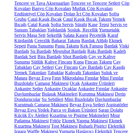
Tencere ve Tava Aksesuarları
Tencere ve Tencere Setleri
Çöp
Kovaları
Banyo Çöp Kovaları
Mutfak Çöp Kovaları
Endüstriyel Çöp Kovaları
Dolap İçi Çöp Kovaları
Sofra
Grubu
Çatal,Kaşık,Bıçak
Çatal Kaşık Bıçak Takımı
Yemek
Bıçağı
Çatal
Kaşık
Sofra Servis
Sürahi
Kase
Tepsi
Servis ve
Sunum Tabakları
Yağdanlık
Sosluk, Reçellik
Yumurtalık
Servis Maşa Seti
Şekerlik
Salata Kasesi
Peçetelik
Karaf
Kürdanlık
Çerezlik
Baharat Takımı
Bardak Altlığı
Ekmek
Sepeti
Pasta Sunumu
Pasta Takımı
Kek Fanusu
Bardak
Viski
Bardağı
Su Bardağı
Meşrubat Bardağı
Rakı Bardağı
Kadeh
Bardak Seti
Bira Bardağı
Shot Bardağı
Çay ve Kahve
Sunumu
Sütlük
Kahve Fincanı
Kupa
Fincan Takımı
Çay
Tabakları
Çay Setleri
Çay Fincanı
Çay Bardağı
Çay Kaşığı
Yemek Takımları
Tabaklar
Kahvaltı Takımları
Suluk ve
Matara
Beyaz Eşya
Fırın
Mikrodalga Fırınlar
Mini Fırınlar
Buzdolabı
Çamaşır Makinesi
Ocak
Ankastre Ürünleri
Ankastre Setler
Ankastre Ocaklar
Ankastre Fırınlar
Ankastre
Davlumbazlar
Bulaşık Makineleri
Kurutma Makinesi
Derin
Dondurucular
Su Sebilleri
Mini Buzdolabı
Davlumbazlar
Kurutmalı Çamaşır Makinesi
Beyaz Eşya Setleri
Aspiratörler
Beyaz Eşya Yedek Parça ve Bakım Ürünleri
Şarap Dolabı
Küçük Ev Aletleri
Kızartma ve Pişirme Makineleri
Mısır
Patlatma Makinesi
Fritöz
Ekmek Yapma Makinesi
Ekmek
Kızartma Makinesi
Tost Makinesi
Buharlı Pişirici
Elektrikli
Izgara
Waffle Makinesi
Yumurta Haşlayıcı
Elektrikli Tencere