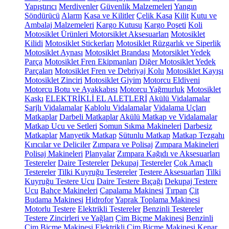
Yapıştırıcı
Merdivenler
Güvenlik Malzemeleri
Yangın
Söndürücü
Alarm
Kasa ve Kilitler
Çelik Kasa
Kilit
Kutu ve
Ambalaj Malzemeleri
Kargo Kutusu
Kargo Poşeti
Koli
Motosiklet Ürünleri
Motorsiklet Aksesuarları
Motosiklet
Kilidi
Motosiklet Stickerları
Motosiklet Rüzgarlık ve Siperlik
Motosiklet Aynası
Motosiklet Brandası
Motorsiklet Yedek
Parça
Motosiklet Fren Ekipmanları
Diğer Motosiklet Yedek
Parçaları
Motosiklet Fren ve Debriyaj Kolu
Motosiklet Kayışı
Motosiklet Zinciri
Motosiklet Giyim
Motorcu Eldiveni
Motorcu Botu ve Ayakkabısı
Motorcu Yağmurluk
Motosiklet
Kaskı
ELEKTRİKLİ EL ALETLERİ
Akülü Vidalamalar
Şarjlı Vidalamalar
Kablolu Vidalamalar
Vidalama Uçları
Matkaplar
Darbeli Matkaplar
Akülü Matkap ve Vidalamalar
Matkap Ucu ve Setleri
Somun Sıkma Makineleri
Darbesiz
Matkaplar
Manyetik Matkap
Sütunlu Matkap
Matkap Tezgahı
Kırıcılar ve Deliciler
Zımpara ve Polisaj
Zımpara Makineleri
Polisaj Makineleri
Planyalar
Zımpara Kağıdı ve Aksesuarları
Testereler
Daire Testereler
Dekupaj Testereler
Çok Amaçlı
Testereler
Tilki Kuyruğu Testereler
Testere Aksesuarları
Tilki
Kuyruğu Testere Ucu
Daire Testere Bıçağı
Dekupaj Testere
Ucu
Bahçe Makineleri
Çapalama Makinesi
Tırpan
Çit
Budama Makinesi
Hidrofor
Yaprak Toplama Makinesi
Motorlu Testere
Elektrikli Testereler
Benzinli Testereler
Testere Zincirleri ve Yağları
Çim Biçme Makinesi
Benzinli
Çim Biçme Makinesi
Elektrikli Çim Biçme Makinesi
Kenar