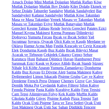
Amaçlı Dolap
Mini Mutfak Dolapları
Mutfak Rafları
Köşe
Mutfak Dolapları
Mutfak Boy Dolabı
Kiler Dolabı
Ekmek ve
Sebze Dolabı
Tabureler
Sandalye
Mutfak Sandalyeleri
Bar
Sandalyeleri
Katlanır Sandalyeler
Mutfak Köşe Takımları
Masa ve Masa Takımları
Yemek Masası ve Takımları
Mutfak
Masası ve Takımları
Eviye
Mutfak Bataryaları
Mutfak
Gereçleri
Kesme Tahtası
Rende
Servis Gereçleri
Patates Ezici
Manuel Kıyma Makinesi
Krema Pompası
Dilimleyici
Doğrayıcı
Yumurta Fırçası
Bıçak ve Bıçak Setleri
Yağ
Sıçratmaz
Soyucu, Oyacak
Ölçü Kabı ve Kaşığı
Merdane ve
Oklava
Hamur Açma Matı
Fındık Kıracağı ve Ceviz Kıracağı
Elek
Dondurma Kaşığı
Buz Kalıbı
Bıçak Bileyici Masat
Açacak ve Tirbuşon
Çekirdek Çıkarıcı
Çırpıcı
Sebze
Kurutucu
Huni
Baharat Öğütücü
Havan
Hamburger Presi
Sarımsak Ezici
Kaşık ve Kepçe Altlığı
Bıçak Standı
Süzgeç
Nihale
İçli Köfte Aparatı
Yumurta Zamanlayıcı
Dondurma
Kalıbı
Buz Kovası
Et Dövme Aleti
Sarma Makinesi
Kahve
Değirmenleri
Limon Sıkacağı
Pişirme Grubu
Çay ve Kahve
Demleme
French Press
Dripper
Chemex
Cezve
Çay Süzgeci
Demlik
Moka Pot
Çaydanlık
Kahve Filtresi
Sifon Kahve
Fırında Pişirme
Pasta Kalıbı
Kurabiye Kalıbı
Fırın Tepsisi
Cam Tepsi
Alüminyum Folyo
Kek Kalıbı
Muffin Kalıbı
Çikolata Kalıbı
Güveç
Pişirme Kağıdı
Pizza Tepsisi
Tart
Kalıbı
Ocak Üstü Pişirme
Tava ve Tava Setleri
Ocak Üstü
Tost Makinesi
Ocak Üstü Sac
Sahan
Düdüklü Tencere