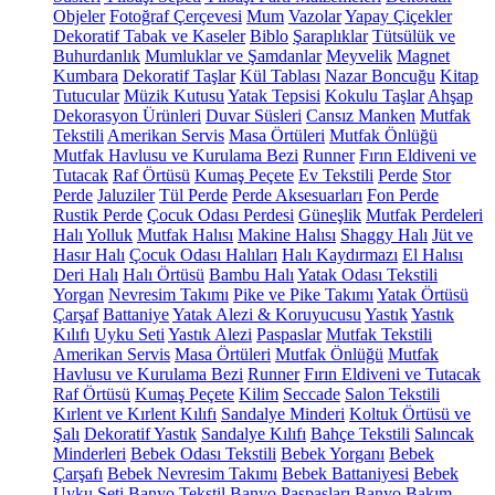
Objeler
Fotoğraf Çerçevesi
Mum
Vazolar
Yapay Çiçekler
Dekoratif Tabak ve Kaseler
Biblo
Şaraplıklar
Tütsülük ve
Buhurdanlık
Mumluklar ve Şamdanlar
Meyvelik
Magnet
Kumbara
Dekoratif Taşlar
Kül Tablası
Nazar Boncuğu
Kitap
Tutucular
Müzik Kutusu
Yatak Tepsisi
Kokulu Taşlar
Ahşap
Dekorasyon Ürünleri
Duvar Süsleri
Cansız Manken
Mutfak
Tekstili
Amerikan Servis
Masa Örtüleri
Mutfak Önlüğü
Mutfak Havlusu ve Kurulama Bezi
Runner
Fırın Eldiveni ve
Tutacak
Raf Örtüsü
Kumaş Peçete
Ev Tekstili
Perde
Stor
Perde
Jaluziler
Tül Perde
Perde Aksesuarları
Fon Perde
Rustik Perde
Çocuk Odası Perdesi
Güneşlik
Mutfak Perdeleri
Halı
Yolluk
Mutfak Halısı
Makine Halısı
Shaggy Halı
Jüt ve
Hasır Halı
Çocuk Odası Halıları
Halı Kaydırmazı
El Halısı
Deri Halı
Halı Örtüsü
Bambu Halı
Yatak Odası Tekstili
Yorgan
Nevresim Takımı
Pike ve Pike Takımı
Yatak Örtüsü
Çarşaf
Battaniye
Yatak Alezi & Koruyucusu
Yastık
Yastık
Kılıfı
Uyku Seti
Yastık Alezi
Paspaslar
Mutfak Tekstili
Amerikan Servis
Masa Örtüleri
Mutfak Önlüğü
Mutfak
Havlusu ve Kurulama Bezi
Runner
Fırın Eldiveni ve Tutacak
Raf Örtüsü
Kumaş Peçete
Kilim
Seccade
Salon Tekstili
Kırlent ve Kırlent Kılıfı
Sandalye Minderi
Koltuk Örtüsü ve
Şalı
Dekoratif Yastık
Sandalye Kılıfı
Bahçe Tekstili
Salıncak
Minderleri
Bebek Odası Tekstili
Bebek Yorganı
Bebek
Çarşafı
Bebek Nevresim Takımı
Bebek Battaniyesi
Bebek
Uyku Seti
Banyo Tekstil
Banyo Paspasları
Banyo Bakım