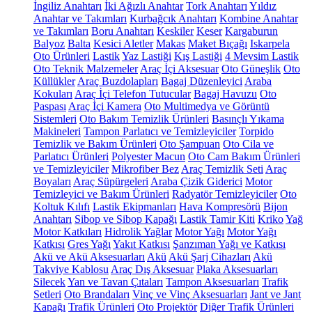
İngiliz Anahtarı
İki Ağızlı Anahtar
Tork Anahtarı
Yıldız
Anahtar ve Takımları
Kurbağcık Anahtarı
Kombine Anahtar
ve Takımları
Boru Anahtarı
Keskiler
Keser
Kargaburun
Balyoz
Balta
Kesici Aletler
Makas
Maket Bıçağı
Iskarpela
Oto Ürünleri
Lastik
Yaz Lastiği
Kış Lastiği
4 Mevsim Lastik
Oto Teknik Malzemeler
Araç İçi Aksesuar
Oto Güneşlik
Oto
Küllükler
Araç Buzdolapları
Bagaj Düzenleyici
Araba
Kokuları
Araç İçi Telefon Tutucular
Bagaj Havuzu
Oto
Paspası
Araç İçi Kamera
Oto Multimedya ve Görüntü
Sistemleri
Oto Bakım Temizlik Ürünleri
Basınçlı Yıkama
Makineleri
Tampon Parlatıcı ve Temizleyiciler
Torpido
Temizlik ve Bakım Ürünleri
Oto Şampuan
Oto Cila ve
Parlatıcı Ürünleri
Polyester Macun
Oto Cam Bakım Ürünleri
ve Temizleyiciler
Mikrofiber Bez
Araç Temizlik Seti
Araç
Boyaları
Araç Süpürgeleri
Araba Çizik Giderici
Motor
Temizleyici ve Bakım Ürünleri
Radyatör Temizleyiciler
Oto
Koltuk Kılıfı
Lastik Ekipmanları
Hava Kompresörü
Bijon
Anahtarı
Sibop ve Sibop Kapağı
Lastik Tamir Kiti
Kriko
Yağ
Motor Katkıları
Hidrolik Yağlar
Motor Yağı
Motor Yağı
Katkısı
Gres Yağı
Yakıt Katkısı
Şanzıman Yağı ve Katkısı
Akü ve Akü Aksesuarları
Akü
Akü Şarj Cihazları
Akü
Takviye Kablosu
Araç Dış Aksesuar
Plaka Aksesuarları
Silecek
Yan ve Tavan Çıtaları
Tampon Aksesuarları
Trafik
Setleri
Oto Brandaları
Vinç ve Vinç Aksesuarları
Jant ve Jant
Kapağı
Trafik Ürünleri
Oto Projektör
Diğer Trafik Ürünleri