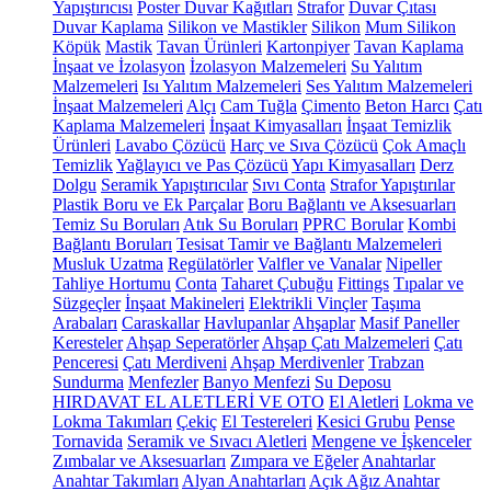
Yapıştırıcısı
Poster Duvar Kağıtları
Strafor
Duvar Çıtası
Duvar Kaplama
Silikon ve Mastikler
Silikon
Mum Silikon
Köpük
Mastik
Tavan Ürünleri
Kartonpiyer
Tavan Kaplama
İnşaat ve İzolasyon
İzolasyon Malzemeleri
Su Yalıtım
Malzemeleri
Isı Yalıtım Malzemeleri
Ses Yalıtım Malzemeleri
İnşaat Malzemeleri
Alçı
Cam Tuğla
Çimento
Beton Harcı
Çatı
Kaplama Malzemeleri
İnşaat Kimyasalları
İnşaat Temizlik
Ürünleri
Lavabo Çözücü
Harç ve Sıva Çözücü
Çok Amaçlı
Temizlik
Yağlayıcı ve Pas Çözücü
Yapı Kimyasalları
Derz
Dolgu
Seramik Yapıştırıcılar
Sıvı Conta
Strafor Yapıştırılar
Plastik Boru ve Ek Parçalar
Boru Bağlantı ve Aksesuarları
Temiz Su Boruları
Atık Su Boruları
PPRC Borular
Kombi
Bağlantı Boruları
Tesisat Tamir ve Bağlantı Malzemeleri
Musluk Uzatma
Regülatörler
Valfler ve Vanalar
Nipeller
Tahliye Hortumu
Conta
Taharet Çubuğu
Fittings
Tıpalar ve
Süzgeçler
İnşaat Makineleri
Elektrikli Vinçler
Taşıma
Arabaları
Caraskallar
Havlupanlar
Ahşaplar
Masif Paneller
Keresteler
Ahşap Seperatörler
Ahşap Çatı Malzemeleri
Çatı
Penceresi
Çatı Merdiveni
Ahşap Merdivenler
Trabzan
Sundurma
Menfezler
Banyo Menfezi
Su Deposu
HIRDAVAT EL ALETLERİ VE OTO
El Aletleri
Lokma ve
Lokma Takımları
Çekiç
El Testereleri
Kesici Grubu
Pense
Tornavida
Seramik ve Sıvacı Aletleri
Mengene ve İşkenceler
Zımbalar ve Aksesuarları
Zımpara ve Eğeler
Anahtarlar
Anahtar Takımları
Alyan Anahtarları
Açık Ağız Anahtar