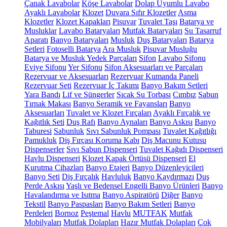
Çanak Lavabolar
Köşe Lavabolar
Dolap Uyumlu Lavabo
Ayaklı Lavabolar
Klozet
Duvara Sıfır Klozetler
Asma
Klozetler
Klozet Kapakları
Pisuvar
Tuvalet Taşı
Batarya ve
Musluklar
Lavabo Bataryaları
Mutfak Bataryaları
Su Tasarruf
Aparatı
Banyo Bataryaları
Musluk
Duş Bataryaları
Batarya
Setleri
Fotoselli Batarya
Ara Musluk
Pisuvar Musluğu
Batarya ve Musluk Yedek Parçaları
Sifon
Lavabo Sifonu
Eviye Sifonu
Yer Sifonu
Sifon Aksesuarları ve Parçaları
Rezervuar ve Aksesuarları
Rezervuar Kumanda Paneli
Rezervuar Seti
Rezervuar İç Takımı
Banyo Bakım Setleri
Yara Bandı
Lif ve Süngerler
Sıcak Su Torbası
Cımbız
Sabun
Tırnak Makası
Banyo Seramik ve Fayansları
Banyo
Aksesuarları
Tuvalet ve Klozet Fırçaları
Ayaklı Fırçalık ve
Kağıtlık Seti
Duş Rafı
Banyo Aynaları
Banyo Askısı
Banyo
Taburesi
Sabunluk
Sıvı Sabunluk Pompası
Tuvalet Kağıtlığı
Pamukluk
Diş Fırçası Koruma Kabı
Diş Macunu Kutusu
Dispenserler
Sıvı Sabun Dispenseri
Tuvalet Kağıdı Dispenseri
Havlu Dispenseri
Klozet Kapak Örtüsü Dispenseri
El
Kurutma Cihazları
Banyo Etajeri
Banyo Düzenleyicileri
Banyo Seti
Diş Fırçalık
Havluluk
Banyo Kaydırmazı
Duş
Perde Askısı
Yaşlı ve Bedensel Engelli Banyo Ürünleri
Banyo
Havalandırma ve Isıtma
Banyo Aspiratörü
Diğer
Banyo
Tekstil
Banyo Paspasları
Banyo Bakım Setleri
Banyo
Perdeleri
Bornoz
Peştemal
Havlu
MUTFAK
Mutfak
Mobilyaları
Mutfak Dolapları
Hazır Mutfak Dolapları
Çok