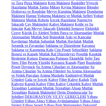
ve Tava
Pizza Makinesi
Krep Makinesi
Basküller
Yiyecek
Hazırlama
Mutfak Tartısı
Mikser
Kıyma Makinesi
Blender
Doğrayıcı ve Rondolar
Meyve Kurutma Makinesi
Dondurma
Makinesi
Hamur Yoğurma Makinesi ve Mutfak Şefleri
Yoğurt
Makinesi
Mutfak Robotu
İçecek Hazırlama
Narenciye
Sıkacağı
Çay Makineleri
Kahve Makinesi
Kettle ve Su
Isıtıcılar
Katı Meyve Sıkacağı
Elektrikli Semaver
Elektrikli
Cezve
Küçük Ev Aletleri Yedek Parça ve Aksesuarları
Mutfak
Aksesuarları
Mutfak Seti
Bulaşıklık
Askı ve Kancalar
Kaydırmaz
Mutfak Sabunluk
Mutfak Havluluk
Mutfak
Seramik ve Fayansları
Saklama ve Düzenleme
Kavanoz
Saklama ve Karıştırma Kabı
Çöp Poşeti
Sebzelikler
Saklama
Bonesi ve Kapağı
Mutfak Raf Düzenleyici
Poşetlik
Kaşıklık
Beslenme Kutusu
Damacana Pompası
Ekmeklik
Sefer Tası
Streç Film
Peçete Yüzüğü
Kavanoz Kapağı
Pipet
Buzdolabı
Poşeti
Doypack
Su Arıtma Cihazları ve Aksesuarları
Su
Arıtma Cihazları
Su Arıtma Filtreleri
Su Arıtma Aksesuarları
ve Yedek Parçaları
Arıtma Musluğu
Endüstriyel Mutfak
Ürünleri
Gıda ve İçecek
Kahve
Filtre Kahve Kağıdı
Türk
Kahvesi
Kapsül Kahve
Filtre Kahve
Çekirdek Kahve
Mutfak
Tezgahları
Laminant Mutfak Tezgahları
Ahşap Mutfak
Tezgahları
Bulaşık Makineleri
Derin Dondurucular
Su
Sebilleri
DEKORASYON VE EV GEREÇLERİ
Yılbaşı
Ürünleri
Yılbaşı Ağacı
Yılbaşı Aydınlatmaları
Yılbaşı Ağacı
Süsleri
Yılbaşı Sepeti
Yılbaşı Parti Malzemeleri
Dekoratif