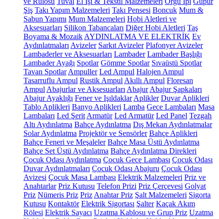
ve Rulosu
Tuval
El İşi & Tekstil Malzemeleri
Örgü İpi
Güpür
Şiş
Takı Yapım Malzemeleri
Takı Pensesi
Boncuk
Mum &
Sabun Yapımı
Mum Malzemeleri
Hobi Aletleri ve
Aksesuarları
Silikon Tabancaları
Diğer Hobi Aletleri
Taş
Boyama & Mozaik
AYDINLATMA VE ELEKTRİK
Ev
Aydınlatmaları
Avizeler
Sarkıt Avizeler
Plafonyer Avizeler
Lambaderler ve Aksesuarları
Lambader
Lambader Başlığı
Lambader Ayağı
Spotlar
Gömme Spotlar
Sıvaüstü Spotlar
Tavan Spotlar
Ampuller
Led Ampul
Halojen Ampul
Tasarruflu Ampul
Rustik Ampul
Akıllı Ampul
Floresan
Ampul
Abajurlar ve Aksesuarları
Abajur
Abajur Şapkaları
Abajur Ayaklığı
Fener ve Işıldaklar
Aplikler
Duvar Aplikleri
Tablo Aplikleri
Banyo Aplikleri
Lamba
Gece Lambaları
Masa
Lambaları
Led Şerit
Armatür
Led Armatür
Led Panel
Tezgah
Altı Aydınlatma
Bahçe Aydınlatma
Dış Mekan Aydınlatmalar
Solar Aydınlatma
Projektör ve Sensörler
Bahçe Aplikleri
Bahçe Feneri ve Meşaleler
Bahçe Masa Üstü Aydınlatma
Bahçe Set Üstü Aydınlatma
Bahçe Aydınlatma Direkleri
Çocuk Odası Aydınlatma
Çocuk Gece Lambası
Çocuk Odası
Duvar Aydınlatmaları
Çocuk Odası Abajuru
Çocuk Odası
Avizesi
Çocuk Masa Lambası
Elektrik Malzemeleri
Priz ve
Anahtarlar
Priz Kutusu
Telefon Prizi
Priz Çerçevesi
Golyat
Priz
Nümeris Priz
Priz
Anahtar Priz
Şalt Malzemeleri
Sigorta
Kutusu
Kontaktör
Elektrik Sigortası
Şalter
Kaçak Akım
Rölesi
Elektrik Sayacı
Uzatma Kablosu ve Grup Priz
Uzatma