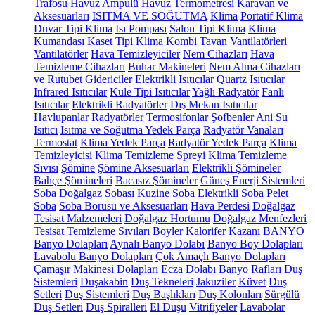
Trafosu
Havuz Ampulü
Havuz Termometresi
Karavan ve
Aksesuarları
ISITMA VE SOĞUTMA
Klima
Portatif Klima
Duvar Tipi Klima
Isı Pompası
Salon Tipi Klima
Klima
Kumandası
Kaset Tipi Klima
Kombi
Tavan Vantilatörleri
Vantilatörler
Hava Temizleyiciler
Nem Cihazları
Hava
Temizleme Cihazları
Buhar Makineleri
Nem Alma Cihazları
ve Rutubet Gidericiler
Elektrikli Isıtıcılar
Quartz Isıtıcılar
Infrared Isıtıcılar
Kule Tipi Isıtıcılar
Yağlı Radyatör
Fanlı
Isıtıcılar
Elektrikli Radyatörler
Dış Mekan Isıtıcılar
Havlupanlar
Radyatörler
Termosifonlar
Şofbenler
Ani Su
Isıtıcı
Isıtma ve Soğutma Yedek Parça
Radyatör Vanaları
Termostat
Klima Yedek Parça
Radyatör Yedek Parça
Klima
Temizleyicisi
Klima Temizleme Spreyi
Klima Temizleme
Sıvısı
Şömine
Şömine Aksesuarları
Elektrikli Şömineler
Bahçe Şömineleri
Bacasız Şömineler
Güneş Enerji Sistemleri
Soba
Doğalgaz Sobası
Kuzine Soba
Elektrikli Soba
Pelet
Soba
Soba Borusu ve Aksesuarları
Hava Perdesi
Doğalgaz
Tesisat Malzemeleri
Doğalgaz Hortumu
Doğalgaz Menfezleri
Tesisat Temizleme Sıvıları
Boyler
Kalorifer Kazanı
BANYO
Banyo Dolapları
Aynalı Banyo Dolabı
Banyo Boy Dolapları
Lavabolu Banyo Dolapları
Çok Amaçlı Banyo Dolapları
Çamaşır Makinesi Dolapları
Ecza Dolabı
Banyo Rafları
Duş
Sistemleri
Duşakabin
Duş Tekneleri
Jakuziler
Küvet
Duş
Setleri
Duş Sistemleri
Duş Başlıkları
Duş Kolonları
Sürgülü
Duş Setleri
Duş Spiralleri
El Duşu
Vitrifiyeler
Lavabolar