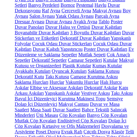
Setleri
Banyo Perdeleri
Bornoz
Peştemal
Havlu
Duvar
Dekorasyonu
Raf
Ayna
Çerçeveli Ayna
Makyaj Aynası
Boy
Aynası
Salon Aynası
Yatak Odası Aynası
Parçalı Ayna
Dresuar Aynası
Duvar Aynası
Ayaklı Ayna
Tablo
Poster
Duvar Panoları
Duvar Halısı ve Örtüsü
Duvar Kağıtları
Boyanabilir Duvar Kağıtları
3 Boyutlu Duvar Kağıtları
Duvar
Stickerları ve Etiketleri
Dekoratif Duvar Kağıtları
Yapışkanlı
Folyolar
Çocuk Odası Duvar Stickerları
Çocuk Odası Duvar
Kağıtları
Duvar Kağıdı Yapıştırıcısı
Poster Duvar Kağıtları
Ev
Düzenleme ve Saklama
Sepetler
Mutfak Sepeti
Çok Amaçlı
Sepetler
Dekoratif Sepetler
Çamaşır Sepetleri
Kutular
Makyaj
Kutusu ve Organizerleri
Plastik Kutular
Kumaş Kutular
Ayakkabı Kutuları
Oyuncak Kutuları
Saklama Kutusu
Dekoratif Kutu
Takı Kutusu
Çamaşır Kurutma Askısı
Saklama Hurçları
Hurçlar
Vakumlu Hurçlar
Halı Hurcu
Askılar
Elbise ve Aksesuar Askıları
Dekoratif Askılar
Kapı
Arkası Askıları
Yapışkanlı Askılar
Vestiyer Askısı
Takı Askısı
Bavul İçi Düzenleyici
Kurutma Makinesi Topu
Şemsiye
Dolap İçi Düzenleyici
Makyaj Çantası
Duvar ve Masa
Saatleri
Masa Saati
Duvar Saatleri
Bahçe Tekstili
Salıncak
Minderleri
Ütü Masası
Çöp Kovaları
Banyo Çöp Kovaları
Mutfak Çöp Kovaları
Endüstriyel Çöp Kovaları
Dolap İçi
Çöp Kovaları
Kırtasiye ve Ofis Malzemeleri
Dosyalama ve
Arşivleme
Poşet Dosya
Evrak Rafı
Çıtçıtlı Dosya
Klasör
Telli