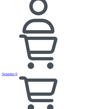
Sepetim
0