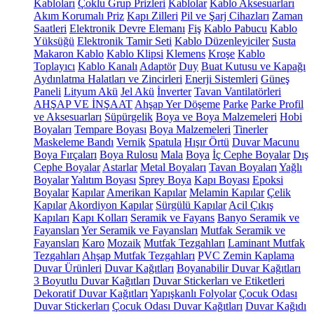
Kabloları
Çoklu Grup Prizleri
Kablolar
Kablo Aksesuarları
Akım Korumalı Priz
Kapı Zilleri
Pil ve Şarj Cihazları
Zaman
Saatleri
Elektronik Devre Elemanı
Fiş
Kablo Pabucu
Kablo
Yüksüğü
Elektronik Tamir Seti
Kablo Düzenleyiciler
Susta
Makaron Kablo
Kablo Klipsi
Klemens
Kroşe
Kablo
Toplayıcı
Kablo Kanalı
Adaptör
Duy
Buat Kutusu ve Kapağı
Aydınlatma Halatları ve Zincirleri
Enerji Sistemleri
Güneş
Paneli
Lityum Akü
Jel Akü
İnverter
Tavan Vantilatörleri
AHŞAP VE İNŞAAT
Ahşap Yer Döşeme
Parke
Parke Profil
ve Aksesuarları
Süpürgelik
Boya ve Boya Malzemeleri
Hobi
Boyaları
Tempare Boyası
Boya Malzemeleri
Tinerler
Maskeleme Bandı
Vernik
Spatula
Hışır Örtü
Duvar Macunu
Boya Fırçaları
Boya Rulosu
Mala
Boya
İç Cephe Boyalar
Dış
Cephe Boyalar
Astarlar
Metal Boyaları
Tavan Boyaları
Yağlı
Boyalar
Yalıtım Boyası
Sprey Boya
Kapı Boyası
Epoksi
Boyalar
Kapılar
Amerikan Kapılar
Melamin Kapılar
Çelik
Kapılar
Akordiyon Kapılar
Sürgülü Kapılar
Acil Çıkış
Kapıları
Kapı Kolları
Seramik ve Fayans
Banyo Seramik ve
Fayansları
Yer Seramik ve Fayansları
Mutfak Seramik ve
Fayansları
Karo
Mozaik
Mutfak Tezgahları
Laminant Mutfak
Tezgahları
Ahşap Mutfak Tezgahları
PVC Zemin Kaplama
Duvar Ürünleri
Duvar Kağıtları
Boyanabilir Duvar Kağıtları
3 Boyutlu Duvar Kağıtları
Duvar Stickerları ve Etiketleri
Dekoratif Duvar Kağıtları
Yapışkanlı Folyolar
Çocuk Odası
Duvar Stickerları
Çocuk Odası Duvar Kağıtları
Duvar Kağıdı