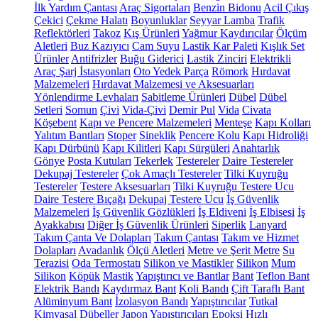
İlk Yardım Çantası
Araç Sigortaları
Benzin Bidonu
Acil Çıkış
Çekici
Çekme Halatı
Boyunluklar
Seyyar Lamba
Trafik
Reflektörleri
Takoz
Kış Ürünleri
Yağmur Kaydırıcılar
Ölçüm
Aletleri
Buz Kazıyıcı
Cam Suyu
Lastik Kar Paleti
Kışlık Set
Ürünler
Antifrizler
Buğu Giderici
Lastik Zinciri
Elektrikli
Araç Şarj İstasyonları
Oto Yedek Parça
Römork
Hırdavat
Malzemeleri
Hırdavat Malzemesi ve Aksesuarları
Yönlendirme Levhaları
Sabitleme Ürünleri
Dübel
Dübel
Setleri
Somun
Çivi
Vida-Çivi
Demir Pul
Vida
Civata
Köşebent
Kapı ve Pencere Malzemeleri
Menteşe
Kapı Kolları
Yalıtım Bantları
Stoper
Sineklik
Pencere Kolu
Kapı Hidroliği
Kapı Dürbünü
Kapı Kilitleri
Kapı Sürgüleri
Anahtarlık
Gönye
Posta Kutuları
Tekerlek
Testereler
Daire Testereler
Dekupaj Testereler
Çok Amaçlı Testereler
Tilki Kuyruğu
Testereler
Testere Aksesuarları
Tilki Kuyruğu Testere Ucu
Daire Testere Bıçağı
Dekupaj Testere Ucu
İş Güvenlik
Malzemeleri
İş Güvenlik Gözlükleri
İş Eldiveni
İş Elbisesi
İş
Ayakkabısı
Diğer İş Güvenlik Ürünleri
Siperlik
Lanyard
Takım Çanta Ve Dolapları
Takım Çantası
Takım ve Hizmet
Dolapları
Avadanlık
Ölçü Aletleri
Metre ve Şerit Metre
Su
Terazisi
Oda Termostatı
Silikon ve Mastikler
Silikon
Mum
Silikon
Köpük
Mastik
Yapıştırıcı ve Bantlar
Bant
Teflon Bant
Elektrik Bandı
Kaydırmaz Bant
Koli Bandı
Çift Taraflı Bant
Alüminyum Bant
İzolasyon Bandı
Yapıştırıcılar
Tutkal
Kimyasal Dübeller
Japon Yapıştırıcıları
Epoksi
Hızlı