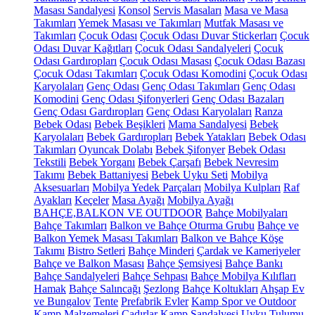
Masası Sandalyesi
Konsol
Servis Masaları
Masa ve Masa
Takımları
Yemek Masası ve Takımları
Mutfak Masası ve
Takımları
Çocuk Odası
Çocuk Odası Duvar Stickerları
Çocuk
Odası Duvar Kağıtları
Çocuk Odası Sandalyeleri
Çocuk
Odası Gardıropları
Çocuk Odası Masası
Çocuk Odası Bazası
Çocuk Odası Takımları
Çocuk Odası Komodini
Çocuk Odası
Karyolaları
Genç Odası
Genç Odası Takımları
Genç Odası
Komodini
Genç Odası Şifonyerleri
Genç Odası Bazaları
Genç Odası Gardıropları
Genç Odası Karyolaları
Ranza
Bebek Odası
Bebek Beşikleri
Mama Sandalyesi
Bebek
Karyolaları
Bebek Gardıropları
Bebek Yatakları
Bebek Odası
Takımları
Oyuncak Dolabı
Bebek Şifonyer
Bebek Odası
Tekstili
Bebek Yorganı
Bebek Çarşafı
Bebek Nevresim
Takımı
Bebek Battaniyesi
Bebek Uyku Seti
Mobilya
Aksesuarları
Mobilya Yedek Parçaları
Mobilya Kulpları
Raf
Ayakları
Keçeler
Masa Ayağı
Mobilya Ayağı
BAHÇE,BALKON VE OUTDOOR
Bahçe Mobilyaları
Bahçe Takımları
Balkon ve Bahçe Oturma Grubu
Bahçe ve
Balkon Yemek Masası Takımları
Balkon ve Bahçe Köşe
Takımı
Bistro Setleri
Bahçe Minderi
Çardak ve Kameriyeler
Bahçe ve Balkon Masası
Bahçe Şemsiyesi
Bahçe Bankı
Bahçe Sandalyeleri
Bahçe Sehpası
Bahçe Mobilya Kılıfları
Hamak
Bahçe Salıncağı
Şezlong
Bahçe Koltukları
Ahşap Ev
ve Bungalov
Tente
Prefabrik Evler
Kamp Spor ve Outdoor
Kamp Malzemeleri
Çadırlar
Kamp Sandalyesi
Uyku Tulumu