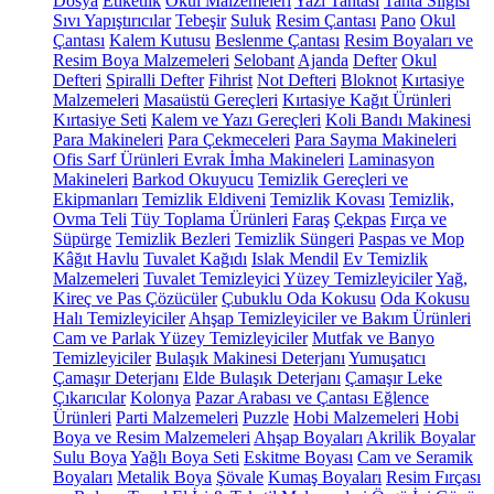
Dosya
Etiketlik
Okul Malzemeleri
Yazı Tahtası
Tahta Silgisi
Sıvı Yapıştırıcılar
Tebeşir
Suluk
Resim Çantası
Pano
Okul
Çantası
Kalem Kutusu
Beslenme Çantası
Resim Boyaları ve
Resim Boya Malzemeleri
Selobant
Ajanda
Defter
Okul
Defteri
Spiralli Defter
Fihrist
Not Defteri
Bloknot
Kırtasiye
Malzemeleri
Masaüstü Gereçleri
Kırtasiye Kağıt Ürünleri
Kırtasiye Seti
Kalem ve Yazı Gereçleri
Koli Bandı Makinesi
Para Makineleri
Para Çekmeceleri
Para Sayma Makineleri
Ofis Sarf Ürünleri
Evrak İmha Makineleri
Laminasyon
Makineleri
Barkod Okuyucu
Temizlik Gereçleri ve
Ekipmanları
Temizlik Eldiveni
Temizlik Kovası
Temizlik,
Ovma Teli
Tüy Toplama Ürünleri
Faraş
Çekpas
Fırça ve
Süpürge
Temizlik Bezleri
Temizlik Süngeri
Paspas ve Mop
Kâğıt Havlu
Tuvalet Kağıdı
Islak Mendil
Ev Temizlik
Malzemeleri
Tuvalet Temizleyici
Yüzey Temizleyiciler
Yağ,
Kireç ve Pas Çözücüler
Çubuklu Oda Kokusu
Oda Kokusu
Halı Temizleyiciler
Ahşap Temizleyiciler ve Bakım Ürünleri
Cam ve Parlak Yüzey Temizleyiciler
Mutfak ve Banyo
Temizleyiciler
Bulaşık Makinesi Deterjanı
Yumuşatıcı
Çamaşır Deterjanı
Elde Bulaşık Deterjanı
Çamaşır Leke
Çıkarıcılar
Kolonya
Pazar Arabası ve Çantası
Eğlence
Ürünleri
Parti Malzemeleri
Puzzle
Hobi Malzemeleri
Hobi
Boya ve Resim Malzemeleri
Ahşap Boyaları
Akrilik Boyalar
Sulu Boya
Yağlı Boya Seti
Eskitme Boyası
Cam ve Seramik
Boyaları
Metalik Boya
Şövale
Kumaş Boyaları
Resim Fırçası