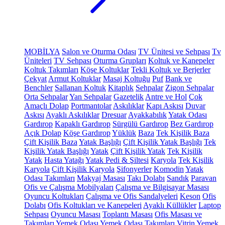
MOBİLYA
Salon ve Oturma Odası
TV Ünitesi ve Sehpası
Tv
Üniteleri
TV Sehpası
Oturma Grupları
Koltuk ve Kanepeler
Koltuk Takımları
Köşe Koltuklar
Tekli Koltuk ve Berjerler
Çekyat
Armut Koltuklar
Masaj Koltuğu
Puf
Bank ve
Benchler
Sallanan Koltuk
Kitaplık
Sehpalar
Zigon Sehpalar
Orta Sehpalar
Yan Sehpalar
Gazetelik
Antre ve Hol
Çok
Amaçlı Dolap
Portmantolar
Askılıklar
Kapı Askısı
Duvar
Askısı
Ayaklı Askılıklar
Dresuar
Ayakkabılık
Yatak Odası
Gardırop
Kapaklı Gardırop
Sürgülü Gardırop
Bez Gardırop
Açık Dolap
Köşe Gardırop
Yüklük
Baza
Tek Kişilik Baza
Çift Kişilik Baza
Yatak Başlığı
Çift Kişilik Yatak Başlığı
Tek
Kişilik Yatak Başlığı
Yatak
Çift Kişilik Yatak
Tek Kişilik
Yatak
Hasta Yatağı
Yatak Pedi & Şiltesi
Karyola
Tek Kişilik
Karyola
Çift Kişilik Karyola
Şifonyerler
Komodin
Yatak
Odası Takımları
Makyaj Masası
Takı Dolabı
Sandık
Paravan
Ofis ve Çalışma Mobilyaları
Çalışma ve Bilgisayar Masası
Oyuncu Koltukları
Çalışma ve Ofis Sandalyeleri
Keson
Ofis
Dolabı
Ofis Koltukları ve Kanepeleri
Ayaklı Küllükler
Laptop
Sehpası
Oyuncu Masası
Toplantı Masası
Ofis Masası ve
Takımları
Yemek Odası
Yemek Odası Takımları
Vitrin
Yemek