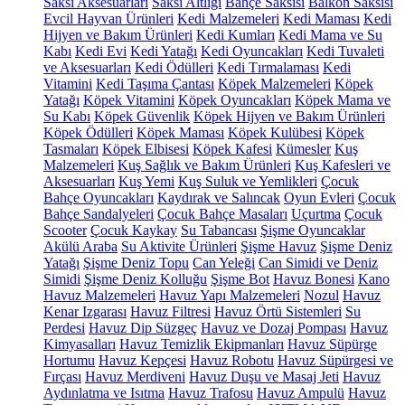
Saksı Aksesuarları
Saksı Altlığı
Bahçe Saksısı
Balkon Saksısı
Evcil Hayvan Ürünleri
Kedi Malzemeleri
Kedi Maması
Kedi
Hijyen ve Bakım Ürünleri
Kedi Kumları
Kedi Mama ve Su
Kabı
Kedi Evi
Kedi Yatağı
Kedi Oyuncakları
Kedi Tuvaleti
ve Aksesuarları
Kedi Ödülleri
Kedi Tırmalaması
Kedi
Vitamini
Kedi Taşıma Çantası
Köpek Malzemeleri
Köpek
Yatağı
Köpek Vitamini
Köpek Oyuncakları
Köpek Mama ve
Su Kabı
Köpek Güvenlik
Köpek Hijyen ve Bakım Ürünleri
Köpek Ödülleri
Köpek Maması
Köpek Kulübesi
Köpek
Tasmaları
Köpek Elbisesi
Köpek Kafesi
Kümesler
Kuş
Malzemeleri
Kuş Sağlık ve Bakım Ürünleri
Kuş Kafesleri ve
Aksesuarları
Kuş Yemi
Kuş Suluk ve Yemlikleri
Çocuk
Bahçe Oyuncakları
Kaydırak ve Salıncak
Oyun Evleri
Çocuk
Bahçe Sandalyeleri
Çocuk Bahçe Masaları
Uçurtma
Çocuk
Scooter
Çocuk Kaykay
Su Tabancası
Şişme Oyuncaklar
Akülü Araba
Su Aktivite Ürünleri
Şişme Havuz
Şişme Deniz
Yatağı
Şişme Deniz Topu
Can Yeleği
Can Simidi ve Deniz
Simidi
Şişme Deniz Kolluğu
Şişme Bot
Havuz Bonesi
Kano
Havuz Malzemeleri
Havuz Yapı Malzemeleri
Nozul
Havuz
Kenar Izgarası
Havuz Filtresi
Havuz Örtü Sistemleri
Su
Perdesi
Havuz Dip Süzgeç
Havuz ve Dozaj Pompası
Havuz
Kimyasalları
Havuz Temizlik Ekipmanları
Havuz Süpürge
Hortumu
Havuz Kepçesi
Havuz Robotu
Havuz Süpürgesi ve
Fırçası
Havuz Merdiveni
Havuz Duşu ve Masaj Jeti
Havuz
Aydınlatma ve Isıtma
Havuz Trafosu
Havuz Ampulü
Havuz