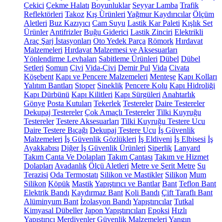
Çekici
Çekme Halatı
Boyunluklar
Seyyar Lamba
Trafik
Reflektörleri
Takoz
Kış Ürünleri
Yağmur Kaydırıcılar
Ölçüm
Aletleri
Buz Kazıyıcı
Cam Suyu
Lastik Kar Paleti
Kışlık Set
Ürünler
Antifrizler
Buğu Giderici
Lastik Zinciri
Elektrikli
Araç Şarj İstasyonları
Oto Yedek Parça
Römork
Hırdavat
Malzemeleri
Hırdavat Malzemesi ve Aksesuarları
Yönlendirme Levhaları
Sabitleme Ürünleri
Dübel
Dübel
Setleri
Somun
Çivi
Vida-Çivi
Demir Pul
Vida
Civata
Köşebent
Kapı ve Pencere Malzemeleri
Menteşe
Kapı Kolları
Yalıtım Bantları
Stoper
Sineklik
Pencere Kolu
Kapı Hidroliği
Kapı Dürbünü
Kapı Kilitleri
Kapı Sürgüleri
Anahtarlık
Gönye
Posta Kutuları
Tekerlek
Testereler
Daire Testereler
Dekupaj Testereler
Çok Amaçlı Testereler
Tilki Kuyruğu
Testereler
Testere Aksesuarları
Tilki Kuyruğu Testere Ucu
Daire Testere Bıçağı
Dekupaj Testere Ucu
İş Güvenlik
Malzemeleri
İş Güvenlik Gözlükleri
İş Eldiveni
İş Elbisesi
İş
Ayakkabısı
Diğer İş Güvenlik Ürünleri
Siperlik
Lanyard
Takım Çanta Ve Dolapları
Takım Çantası
Takım ve Hizmet
Dolapları
Avadanlık
Ölçü Aletleri
Metre ve Şerit Metre
Su
Terazisi
Oda Termostatı
Silikon ve Mastikler
Silikon
Mum
Silikon
Köpük
Mastik
Yapıştırıcı ve Bantlar
Bant
Teflon Bant
Elektrik Bandı
Kaydırmaz Bant
Koli Bandı
Çift Taraflı Bant
Alüminyum Bant
İzolasyon Bandı
Yapıştırıcılar
Tutkal
Kimyasal Dübeller
Japon Yapıştırıcıları
Epoksi
Hızlı
Yapıştırıcı
Merdivenler
Güvenlik Malzemeleri
Yangın