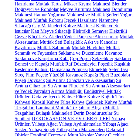
Hazırlama
Mutfak Tartısı
Mikser
Kıyma Makinesi
Blender
Doğrayıcı ve Rondolar
Meyve Kurutma Makinesi
Dondurma
Makinesi
Hamur Yoğurma Makinesi ve Mutfak Şefleri
Yoğurt
Makinesi
Mutfak Robotu
İçecek Hazırlama
Narenciye
Sıkacağı
Çay Makineleri
Kahve Makinesi
Kettle ve Su
Isıtıcılar
Katı Meyve Sıkacağı
Elektrikli Semaver
Elektrikli
Cezve
Küçük Ev Aletleri Yedek Parça ve Aksesuarları
Mutfak
Aksesuarları
Mutfak Seti
Bulaşıklık
Askı ve Kancalar
Kaydırmaz
Mutfak Sabunluk
Mutfak Havluluk
Mutfak
Seramik ve Fayansları
Saklama ve Düzenleme
Kavanoz
Saklama ve Karıştırma Kabı
Çöp Poşeti
Sebzelikler
Saklama
Bonesi ve Kapağı
Mutfak Raf Düzenleyici
Poşetlik
Kaşıklık
Beslenme Kutusu
Damacana Pompası
Ekmeklik
Sefer Tası
Streç Film
Peçete Yüzüğü
Kavanoz Kapağı
Pipet
Buzdolabı
Poşeti
Doypack
Su Arıtma Cihazları ve Aksesuarları
Su
Arıtma Cihazları
Su Arıtma Filtreleri
Su Arıtma Aksesuarları
ve Yedek Parçaları
Arıtma Musluğu
Endüstriyel Mutfak
Ürünleri
Gıda ve İçecek
Kahve
Filtre Kahve Kağıdı
Türk
Kahvesi
Kapsül Kahve
Filtre Kahve
Çekirdek Kahve
Mutfak
Tezgahları
Laminant Mutfak Tezgahları
Ahşap Mutfak
Tezgahları
Bulaşık Makineleri
Derin Dondurucular
Su
Sebilleri
DEKORASYON VE EV GEREÇLERİ
Yılbaşı
Ürünleri
Yılbaşı Ağacı
Yılbaşı Aydınlatmaları
Yılbaşı Ağacı
Süsleri
Yılbaşı Sepeti
Yılbaşı Parti Malzemeleri
Dekoratif
Objeler
Fotoğraf Çerçevesi
Mum
Vazolar
Yapay Çiçekler