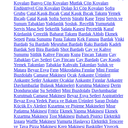
Kovaları
Banyo Çöp Kovaları
Mutfak Çöp Kovaları
Endüstriyel Çöp Kovaları
Dolap İçi Çöp Kovaları
Sofra
Grubu
Çatal,Kaşık,Bıçak
Çatal Kaşık Bıçak Takımı
Yemek
Bıçağı
Çatal
Kaşık
Sofra Servis
Sürahi
Kase
Tepsi
Servis ve
Sunum Tabakları
Yağdanlık
Sosluk, Reçellik
Yumurtalık
Servis Maşa Seti
Şekerlik
Salata Kasesi
Peçetelik
Karaf
Kürdanlık
Çerezlik
Baharat Takımı
Bardak Altlığı
Ekmek
Sepeti
Pasta Sunumu
Pasta Takımı
Kek Fanusu
Bardak
Viski
Bardağı
Su Bardağı
Meşrubat Bardağı
Rakı Bardağı
Kadeh
Bardak Seti
Bira Bardağı
Shot Bardağı
Çay ve Kahve
Sunumu
Sütlük
Kahve Fincanı
Kupa
Fincan Takımı
Çay
Tabakları
Çay Setleri
Çay Fincanı
Çay Bardağı
Çay Kaşığı
Yemek Takımları
Tabaklar
Kahvaltı Takımları
Suluk ve
Matara
Beyaz Eşya
Fırın
Mikrodalga Fırınlar
Mini Fırınlar
Buzdolabı
Çamaşır Makinesi
Ocak
Ankastre Ürünleri
Ankastre Setler
Ankastre Ocaklar
Ankastre Fırınlar
Ankastre
Davlumbazlar
Bulaşık Makineleri
Kurutma Makinesi
Derin
Dondurucular
Su Sebilleri
Mini Buzdolabı
Davlumbazlar
Kurutmalı Çamaşır Makinesi
Beyaz Eşya Setleri
Aspiratörler
Beyaz Eşya Yedek Parça ve Bakım Ürünleri
Şarap Dolabı
Küçük Ev Aletleri
Kızartma ve Pişirme Makineleri
Mısır
Patlatma Makinesi
Fritöz
Ekmek Yapma Makinesi
Ekmek
Kızartma Makinesi
Tost Makinesi
Buharlı Pişirici
Elektrikli
Izgara
Waffle Makinesi
Yumurta Haşlayıcı
Elektrikli Tencere
ve Tava
Pizza Makinesi
Krep Makinesi
Basküller
Yiyecek