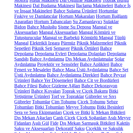
Motoru
Hasat Makinesi
Dal Öğütme Makinesi
Toprak Burgu
Makinesi
Dal Budama Makinesi
İlaçlama Makineleri
Bahçe İş
ve İnşaat Makineleri
Bahçe Sulama Ürünleri
Hortumlar
Fıskiye ve Damlatıcılar
Hortum Makaraları
Hortum Bağlantı
Aparatları
Hortum Tabancaları
Su Zamanlayıcı
Sulaklar
Bidon
Bahçe Musluğu
Şişme Su Deposu
Mangal ve
Aksesuarları
Mangal Aksesuarları
Mangal Kömürü ve
Tutuşturucular
Mangal ve Barbekü
Kömürlü Mangal
Tüplü
Mangal
Elektrikli Izgara
Pürmüz
Piknik Malzemeleri
Piknik
Sepetleri
Piknik Seti
Semaver
Piknik Örtüleri
Bahçe
Depolama
Depolama Evleri
Depolama Dolapları
Depolama
Sandığı
Bahçe Aydınlatma
Dış Mekan Aydınlatmalar
Solar
Aydınlatma
Projektör ve Sensörler
Bahçe Aplikleri
Bahçe
Feneri ve Meşaleler
Bahçe Masa Üstü Aydınlatma
Bahçe Set
Üstü Aydınlatma
Bahçe Aydınlatma Direkleri
Bahçe Peyzaj
Ürünleri
Bahçe Yer Döşemeleri
Bahçe Çit ve Bordürleri
Bahçe Filesi
Bahçe Gizleme Ağları
Bahçe Dekorasyon
Ürünleri
Bahçe Kovaları
Toprak ve Çiçek Bakımı
Bitki
Yetiştirme Ürünleri
Torf ve Topraklar
Gübreler ve Sıvı
Gübreler
Tohumlar
Çim Tohumu
Çiçek Tohumu
Sebze
Tohumları
Bitki Tohumları
Meyve Tohumu
Bitki Besinleri
Sera ve Sera Ekipmanları
Çiçek ve Bitki
İç Mekan Bitkileri
Dış Mekan Ağaçları
Canlı Çiçek
Çiçek Soğanları
Aşılı Meyve
Fidanları
Aşılı Gül
Fide
Dış Mekan Sarmaşık Bitkileri
Kaktüs
Saksı ve Aksesuarları
Dekoratif Saksı
Çiçeklik ve Saksılık