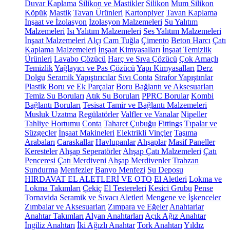
Duvar Kaplama
Silikon ve Mastikler
Silikon
Mum Silikon
Köpük
Mastik
Tavan Ürünleri
Kartonpiyer
Tavan Kaplama
İnşaat ve İzolasyon
İzolasyon Malzemeleri
Su Yalıtım
Malzemeleri
Isı Yalıtım Malzemeleri
Ses Yalıtım Malzemeleri
İnşaat Malzemeleri
Alçı
Cam Tuğla
Çimento
Beton Harcı
Çatı
Kaplama Malzemeleri
İnşaat Kimyasalları
İnşaat Temizlik
Ürünleri
Lavabo Çözücü
Harç ve Sıva Çözücü
Çok Amaçlı
Temizlik
Yağlayıcı ve Pas Çözücü
Yapı Kimyasalları
Derz
Dolgu
Seramik Yapıştırıcılar
Sıvı Conta
Strafor Yapıştırılar
Plastik Boru ve Ek Parçalar
Boru Bağlantı ve Aksesuarları
Temiz Su Boruları
Atık Su Boruları
PPRC Borular
Kombi
Bağlantı Boruları
Tesisat Tamir ve Bağlantı Malzemeleri
Musluk Uzatma
Regülatörler
Valfler ve Vanalar
Nipeller
Tahliye Hortumu
Conta
Taharet Çubuğu
Fittings
Tıpalar ve
Süzgeçler
İnşaat Makineleri
Elektrikli Vinçler
Taşıma
Arabaları
Caraskallar
Havlupanlar
Ahşaplar
Masif Paneller
Keresteler
Ahşap Seperatörler
Ahşap Çatı Malzemeleri
Çatı
Penceresi
Çatı Merdiveni
Ahşap Merdivenler
Trabzan
Sundurma
Menfezler
Banyo Menfezi
Su Deposu
HIRDAVAT EL ALETLERİ VE OTO
El Aletleri
Lokma ve
Lokma Takımları
Çekiç
El Testereleri
Kesici Grubu
Pense
Tornavida
Seramik ve Sıvacı Aletleri
Mengene ve İşkenceler
Zımbalar ve Aksesuarları
Zımpara ve Eğeler
Anahtarlar
Anahtar Takımları
Alyan Anahtarları
Açık Ağız Anahtar
İngiliz Anahtarı
İki Ağızlı Anahtar
Tork Anahtarı
Yıldız