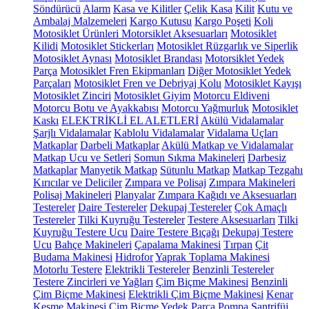
Söndürücü
Alarm
Kasa ve Kilitler
Çelik Kasa
Kilit
Kutu ve
Ambalaj Malzemeleri
Kargo Kutusu
Kargo Poşeti
Koli
Motosiklet Ürünleri
Motorsiklet Aksesuarları
Motosiklet
Kilidi
Motosiklet Stickerları
Motosiklet Rüzgarlık ve Siperlik
Motosiklet Aynası
Motosiklet Brandası
Motorsiklet Yedek
Parça
Motosiklet Fren Ekipmanları
Diğer Motosiklet Yedek
Parçaları
Motosiklet Fren ve Debriyaj Kolu
Motosiklet Kayışı
Motosiklet Zinciri
Motosiklet Giyim
Motorcu Eldiveni
Motorcu Botu ve Ayakkabısı
Motorcu Yağmurluk
Motosiklet
Kaskı
ELEKTRİKLİ EL ALETLERİ
Akülü Vidalamalar
Şarjlı Vidalamalar
Kablolu Vidalamalar
Vidalama Uçları
Matkaplar
Darbeli Matkaplar
Akülü Matkap ve Vidalamalar
Matkap Ucu ve Setleri
Somun Sıkma Makineleri
Darbesiz
Matkaplar
Manyetik Matkap
Sütunlu Matkap
Matkap Tezgahı
Kırıcılar ve Deliciler
Zımpara ve Polisaj
Zımpara Makineleri
Polisaj Makineleri
Planyalar
Zımpara Kağıdı ve Aksesuarları
Testereler
Daire Testereler
Dekupaj Testereler
Çok Amaçlı
Testereler
Tilki Kuyruğu Testereler
Testere Aksesuarları
Tilki
Kuyruğu Testere Ucu
Daire Testere Bıçağı
Dekupaj Testere
Ucu
Bahçe Makineleri
Çapalama Makinesi
Tırpan
Çit
Budama Makinesi
Hidrofor
Yaprak Toplama Makinesi
Motorlu Testere
Elektrikli Testereler
Benzinli Testereler
Testere Zincirleri ve Yağları
Çim Biçme Makinesi
Benzinli
Çim Biçme Makinesi
Elektrikli Çim Biçme Makinesi
Kenar
Kesme Makinesi
Çim Biçme Yedek Parça
Pompa
Santrifüj