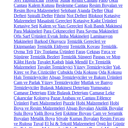
Sıvı Yapıştırıcılar
Tebeşir
Suluk
Resim Çantası
Pano
Okul
Çantası
Kalem Kutusu
Beslenme Çantası
Resim Boyaları ve
Resim Boya Malzemeleri
Selobant
Ajanda
Defter
Okul
Defteri
Spiralli Defter
Fihrist
Not Defteri
Bloknot
Kırtasiye
Malzemeleri
Masaüstü Gereçleri
Kırtasiye Kağıt Ürünleri
Kırtasiye Seti
Kalem ve Yazı Gereçleri
Koli Bandı Makinesi
Para Makineleri
Para Çekmeceleri
Para Sayma Makineleri
Ofis Sarf Ürünleri
Evrak İmha Makineleri
Laminasyon
Makineleri
Barkod Okuyucu
Temizlik Gereçleri ve
Ekipmanları
Temizlik Eldiveni
Temizlik Kovası
Temizlik,
Ovma Teli
Tüy Toplama Ürünleri
Faraş
Çekpas
Fırça ve
Süpürge
Temizlik Bezleri
Temizlik Süngeri
Paspas ve Mop
Kâğıt Havlu
Tuvalet Kağıdı
Islak Mendil
Ev Temizlik
Malzemeleri
Tuvalet Temizleyici
Yüzey Temizleyiciler
Yağ,
Kireç ve Pas Çözücüler
Çubuklu Oda Kokusu
Oda Kokusu
Halı Temizleyiciler
Ahşap Temizleyiciler ve Bakım Ürünleri
Cam ve Parlak Yüzey Temizleyiciler
Mutfak ve Banyo
Temizleyiciler
Bulaşık Makinesi Deterjanı
Yumuşatıcı
Çamaşır Deterjanı
Elde Bulaşık Deterjanı
Çamaşır Leke
Çıkarıcılar
Kolonya
Pazar Arabası ve Çantası
Eğlence
Ürünleri
Parti Malzemeleri
Puzzle
Hobi Malzemeleri
Hobi
Boya ve Resim Malzemeleri
Ahşap Boyaları
Akrilik Boyalar
Sulu Boya
Yağlı Boya Seti
Eskitme Boyası
Cam ve Seramik
Boyaları
Metalik Boya
Şövale
Kumaş Boyaları
Resim Fırçası
ve Rulosu
Tuval
El İşi & Tekstil Malzemeleri
Örgü İpi
Güpür