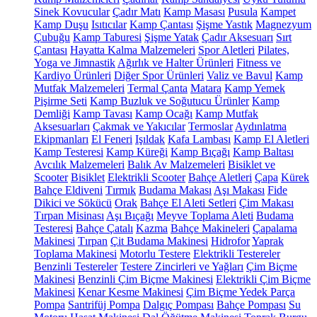
Sinek Kovucular
Çadır Matı
Kamp Masası
Pusula
Kampet
Kamp Duşu
Isıtıcılar
Kamp Çantası
Şişme Yastık
Magnezyum
Çubuğu
Kamp Taburesi
Şişme Yatak
Çadır Aksesuarı
Sırt
Çantası
Hayatta Kalma Malzemeleri
Spor Aletleri
Pilates,
Yoga ve Jimnastik
Ağırlık ve Halter Ürünleri
Fitness ve
Kardiyo Ürünleri
Diğer Spor Ürünleri
Valiz ve Bavul
Kamp
Mutfak Malzemeleri
Termal Çanta
Matara
Kamp Yemek
Pişirme Seti
Kamp Buzluk ve Soğutucu Ürünler
Kamp
Demliği
Kamp Tavası
Kamp Ocağı
Kamp Mutfak
Aksesuarları
Çakmak ve Yakıcılar
Termoslar
Aydınlatma
Ekipmanları
El Feneri
Işıldak
Kafa Lambası
Kamp El Aletleri
Kamp Testeresi
Kamp Küreği
Kamp Bıçağı
Kamp Baltası
Avcılık Malzemeleri
Balık Av Malzemeleri
Bisiklet ve
Scooter
Bisiklet
Elektrikli Scooter
Bahçe Aletleri
Çapa
Kürek
Bahçe Eldiveni
Tırmık
Budama Makası
Aşı Makası
Fide
Dikici ve Sökücü
Orak
Bahçe El Aleti Setleri
Çim Makası
Tırpan Misinası
Aşı Bıçağı
Meyve Toplama Aleti
Budama
Testeresi
Bahçe Çatalı
Kazma
Bahçe Makineleri
Çapalama
Makinesi
Tırpan
Çit Budama Makinesi
Hidrofor
Yaprak
Toplama Makinesi
Motorlu Testere
Elektrikli Testereler
Benzinli Testereler
Testere Zincirleri ve Yağları
Çim Biçme
Makinesi
Benzinli Çim Biçme Makinesi
Elektrikli Çim Biçme
Makinesi
Kenar Kesme Makinesi
Çim Biçme Yedek Parça
Pompa
Santrifüj Pompa
Dalgıç Pompası
Bahçe Pompası
Su