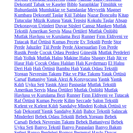
Dekoratif Tabak ve Kaseler
Biblo
Şaraplıklar
Tütsülük ve
Buhurdanlık
Mumluklar ve Şamdanlar
Meyvelik
Magnet
Kumbara
Dekoratif Taşlar
Kül Tablası
Nazar Boncuğu
Kitap
Tutucular
Müzik Kutusu
Yatak Tepsisi
Kokulu Taşlar
Ahşap
Dekorasyon Ürünleri
Duvar Süsleri
Cansız Manken
Mutfak
Tekstili
Amerikan Servis
Masa Örtüleri
Mutfak Önlüğü
Mutfak Havlusu ve Kurulama Bezi
Runner
Fırın Eldiveni ve
Tutacak
Raf Örtüsü
Kumaş Peçete
Ev Tekstili
Perde
Stor
Perde
Jaluziler
Tül Perde
Perde Aksesuarları
Fon Perde
Rustik Perde
Çocuk Odası Perdesi
Güneşlik
Mutfak Perdeleri
Halı
Yolluk
Mutfak Halısı
Makine Halısı
Shaggy Halı
Jüt ve
Hasır Halı
Çocuk Odası Halıları
Halı Kaydırmazı
El Halısı
Deri Halı
Halı Örtüsü
Bambu Halı
Yatak Odası Tekstili
Yorgan
Nevresim Takımı
Pike ve Pike Takımı
Yatak Örtüsü
Çarşaf
Battaniye
Yatak Alezi & Koruyucusu
Yastık
Yastık
Kılıfı
Uyku Seti
Yastık Alezi
Paspaslar
Mutfak Tekstili
Amerikan Servis
Masa Örtüleri
Mutfak Önlüğü
Mutfak
Havlusu ve Kurulama Bezi
Runner
Fırın Eldiveni ve Tutacak
Raf Örtüsü
Kumaş Peçete
Kilim
Seccade
Salon Tekstili
Kırlent ve Kırlent Kılıfı
Sandalye Minderi
Koltuk Örtüsü ve
Şalı
Dekoratif Yastık
Sandalye Kılıfı
Bahçe Tekstili
Salıncak
Minderleri
Bebek Odası Tekstili
Bebek Yorganı
Bebek
Çarşafı
Bebek Nevresim Takımı
Bebek Battaniyesi
Bebek
Uyku Seti
Banyo Tekstil
Banyo Paspasları
Banyo Bakım
Setleri
Banyo Perdeleri
Bornoz
Peştemal
Havlu
Duvar