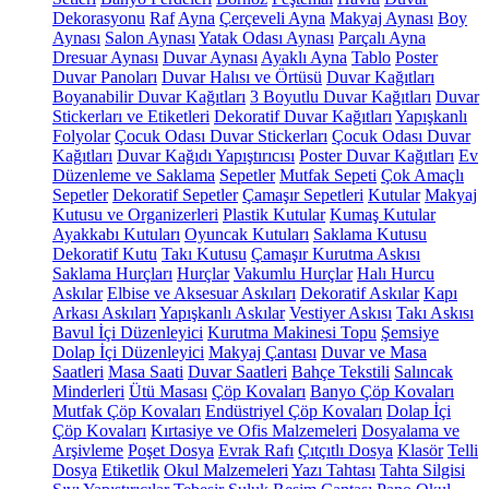
Dekorasyonu
Raf
Ayna
Çerçeveli Ayna
Makyaj Aynası
Boy
Aynası
Salon Aynası
Yatak Odası Aynası
Parçalı Ayna
Dresuar Aynası
Duvar Aynası
Ayaklı Ayna
Tablo
Poster
Duvar Panoları
Duvar Halısı ve Örtüsü
Duvar Kağıtları
Boyanabilir Duvar Kağıtları
3 Boyutlu Duvar Kağıtları
Duvar
Stickerları ve Etiketleri
Dekoratif Duvar Kağıtları
Yapışkanlı
Folyolar
Çocuk Odası Duvar Stickerları
Çocuk Odası Duvar
Kağıtları
Duvar Kağıdı Yapıştırıcısı
Poster Duvar Kağıtları
Ev
Düzenleme ve Saklama
Sepetler
Mutfak Sepeti
Çok Amaçlı
Sepetler
Dekoratif Sepetler
Çamaşır Sepetleri
Kutular
Makyaj
Kutusu ve Organizerleri
Plastik Kutular
Kumaş Kutular
Ayakkabı Kutuları
Oyuncak Kutuları
Saklama Kutusu
Dekoratif Kutu
Takı Kutusu
Çamaşır Kurutma Askısı
Saklama Hurçları
Hurçlar
Vakumlu Hurçlar
Halı Hurcu
Askılar
Elbise ve Aksesuar Askıları
Dekoratif Askılar
Kapı
Arkası Askıları
Yapışkanlı Askılar
Vestiyer Askısı
Takı Askısı
Bavul İçi Düzenleyici
Kurutma Makinesi Topu
Şemsiye
Dolap İçi Düzenleyici
Makyaj Çantası
Duvar ve Masa
Saatleri
Masa Saati
Duvar Saatleri
Bahçe Tekstili
Salıncak
Minderleri
Ütü Masası
Çöp Kovaları
Banyo Çöp Kovaları
Mutfak Çöp Kovaları
Endüstriyel Çöp Kovaları
Dolap İçi
Çöp Kovaları
Kırtasiye ve Ofis Malzemeleri
Dosyalama ve
Arşivleme
Poşet Dosya
Evrak Rafı
Çıtçıtlı Dosya
Klasör
Telli
Dosya
Etiketlik
Okul Malzemeleri
Yazı Tahtası
Tahta Silgisi