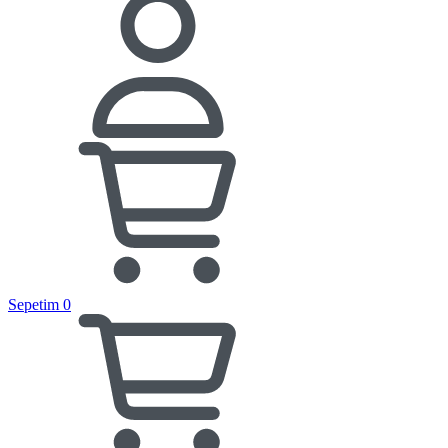
Sepetim
0