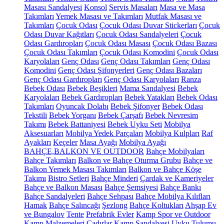
Masası Sandalyesi
Konsol
Servis Masaları
Masa ve Masa
Takımları
Yemek Masası ve Takımları
Mutfak Masası ve
Takımları
Çocuk Odası
Çocuk Odası Duvar Stickerları
Çocuk
Odası Duvar Kağıtları
Çocuk Odası Sandalyeleri
Çocuk
Odası Gardıropları
Çocuk Odası Masası
Çocuk Odası Bazası
Çocuk Odası Takımları
Çocuk Odası Komodini
Çocuk Odası
Karyolaları
Genç Odası
Genç Odası Takımları
Genç Odası
Komodini
Genç Odası Şifonyerleri
Genç Odası Bazaları
Genç Odası Gardıropları
Genç Odası Karyolaları
Ranza
Bebek Odası
Bebek Beşikleri
Mama Sandalyesi
Bebek
Karyolaları
Bebek Gardıropları
Bebek Yatakları
Bebek Odası
Takımları
Oyuncak Dolabı
Bebek Şifonyer
Bebek Odası
Tekstili
Bebek Yorganı
Bebek Çarşafı
Bebek Nevresim
Takımı
Bebek Battaniyesi
Bebek Uyku Seti
Mobilya
Aksesuarları
Mobilya Yedek Parçaları
Mobilya Kulpları
Raf
Ayakları
Keçeler
Masa Ayağı
Mobilya Ayağı
BAHÇE,BALKON VE OUTDOOR
Bahçe Mobilyaları
Bahçe Takımları
Balkon ve Bahçe Oturma Grubu
Bahçe ve
Balkon Yemek Masası Takımları
Balkon ve Bahçe Köşe
Takımı
Bistro Setleri
Bahçe Minderi
Çardak ve Kameriyeler
Bahçe ve Balkon Masası
Bahçe Şemsiyesi
Bahçe Bankı
Bahçe Sandalyeleri
Bahçe Sehpası
Bahçe Mobilya Kılıfları
Hamak
Bahçe Salıncağı
Şezlong
Bahçe Koltukları
Ahşap Ev
ve Bungalov
Tente
Prefabrik Evler
Kamp Spor ve Outdoor
Kamp Malzemeleri
Çadırlar
Kamp Sandalyesi
Uyku Tulumu