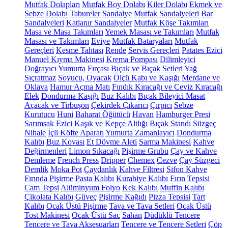
Mutfak Dolapları
Mutfak Boy Dolabı
Kiler Dolabı
Ekmek ve
Sebze Dolabı
Tabureler
Sandalye
Mutfak Sandalyeleri
Bar
Sandalyeleri
Katlanır Sandalyeler
Mutfak Köşe Takımları
Masa ve Masa Takımları
Yemek Masası ve Takımları
Mutfak
Masası ve Takımları
Eviye
Mutfak Bataryaları
Mutfak
Gereçleri
Kesme Tahtası
Rende
Servis Gereçleri
Patates Ezici
Manuel Kıyma Makinesi
Krema Pompası
Dilimleyici
Doğrayıcı
Yumurta Fırçası
Bıçak ve Bıçak Setleri
Yağ
Sıçratmaz
Soyucu, Oyacak
Ölçü Kabı ve Kaşığı
Merdane ve
Oklava
Hamur Açma Matı
Fındık Kıracağı ve Ceviz Kıracağı
Elek
Dondurma Kaşığı
Buz Kalıbı
Bıçak Bileyici Masat
Açacak ve Tirbuşon
Çekirdek Çıkarıcı
Çırpıcı
Sebze
Kurutucu
Huni
Baharat Öğütücü
Havan
Hamburger Presi
Sarımsak Ezici
Kaşık ve Kepçe Altlığı
Bıçak Standı
Süzgeç
Nihale
İçli Köfte Aparatı
Yumurta Zamanlayıcı
Dondurma
Kalıbı
Buz Kovası
Et Dövme Aleti
Sarma Makinesi
Kahve
Değirmenleri
Limon Sıkacağı
Pişirme Grubu
Çay ve Kahve
Demleme
French Press
Dripper
Chemex
Cezve
Çay Süzgeci
Demlik
Moka Pot
Çaydanlık
Kahve Filtresi
Sifon Kahve
Fırında Pişirme
Pasta Kalıbı
Kurabiye Kalıbı
Fırın Tepsisi
Cam Tepsi
Alüminyum Folyo
Kek Kalıbı
Muffin Kalıbı
Çikolata Kalıbı
Güveç
Pişirme Kağıdı
Pizza Tepsisi
Tart
Kalıbı
Ocak Üstü Pişirme
Tava ve Tava Setleri
Ocak Üstü
Tost Makinesi
Ocak Üstü Sac
Sahan
Düdüklü Tencere
Tencere ve Tava Aksesuarları
Tencere ve Tencere Setleri
Çöp