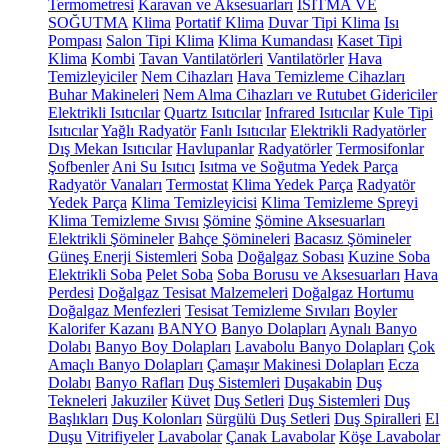
Termometresi
Karavan ve Aksesuarları
ISITMA VE
SOĞUTMA
Klima
Portatif Klima
Duvar Tipi Klima
Isı
Pompası
Salon Tipi Klima
Klima Kumandası
Kaset Tipi
Klima
Kombi
Tavan Vantilatörleri
Vantilatörler
Hava
Temizleyiciler
Nem Cihazları
Hava Temizleme Cihazları
Buhar Makineleri
Nem Alma Cihazları ve Rutubet Gidericiler
Elektrikli Isıtıcılar
Quartz Isıtıcılar
Infrared Isıtıcılar
Kule Tipi
Isıtıcılar
Yağlı Radyatör
Fanlı Isıtıcılar
Elektrikli Radyatörler
Dış Mekan Isıtıcılar
Havlupanlar
Radyatörler
Termosifonlar
Şofbenler
Ani Su Isıtıcı
Isıtma ve Soğutma Yedek Parça
Radyatör Vanaları
Termostat
Klima Yedek Parça
Radyatör
Yedek Parça
Klima Temizleyicisi
Klima Temizleme Spreyi
Klima Temizleme Sıvısı
Şömine
Şömine Aksesuarları
Elektrikli Şömineler
Bahçe Şömineleri
Bacasız Şömineler
Güneş Enerji Sistemleri
Soba
Doğalgaz Sobası
Kuzine Soba
Elektrikli Soba
Pelet Soba
Soba Borusu ve Aksesuarları
Hava
Perdesi
Doğalgaz Tesisat Malzemeleri
Doğalgaz Hortumu
Doğalgaz Menfezleri
Tesisat Temizleme Sıvıları
Boyler
Kalorifer Kazanı
BANYO
Banyo Dolapları
Aynalı Banyo
Dolabı
Banyo Boy Dolapları
Lavabolu Banyo Dolapları
Çok
Amaçlı Banyo Dolapları
Çamaşır Makinesi Dolapları
Ecza
Dolabı
Banyo Rafları
Duş Sistemleri
Duşakabin
Duş
Tekneleri
Jakuziler
Küvet
Duş Setleri
Duş Sistemleri
Duş
Başlıkları
Duş Kolonları
Sürgülü Duş Setleri
Duş Spiralleri
El
Duşu
Vitrifiyeler
Lavabolar
Çanak Lavabolar
Köşe Lavabolar