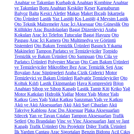
Anahtar ve Takımları
Kurbağcık Anahtarı
Kombine Anahtar
ve Takımları
Boru Anahtarı
Keskiler
Keser
Kargaburun
Balyoz
Balta
Kesici Aletler
Makas
Maket Bıçağı
Iskarpela
Oto Ürünleri
Lastik
Yaz Lastiği
Kış Lastiği
4 Mevsim Lastik
Oto Teknik Malzemeler
Araç İçi Aksesuar
Oto Güneşlik
Oto
Küllükler
Araç Buzdolapları
Bagaj Düzenleyici
Araba
Kokuları
Araç İçi Telefon Tutucular
Bagaj Havuzu
Oto
Paspası
Araç İçi Kamera
Oto Multimedya ve Görüntü
Sistemleri
Oto Bakım Temizlik Ürünleri
Basınçlı Yıkama
Makineleri
Tampon Parlatıcı ve Temizleyiciler
Torpido
Temizlik ve Bakım Ürünleri
Oto Şampuan
Oto Cila ve
Parlatıcı Ürünleri
Polyester Macun
Oto Cam Bakım Ürünleri
ve Temizleyiciler
Mikrofiber Bez
Araç Temizlik Seti
Araç
Boyaları
Araç Süpürgeleri
Araba Çizik Giderici
Motor
Temizleyici ve Bakım Ürünleri
Radyatör Temizleyiciler
Oto
Koltuk Kılıfı
Lastik Ekipmanları
Hava Kompresörü
Bijon
Anahtarı
Sibop ve Sibop Kapağı
Lastik Tamir Kiti
Kriko
Yağ
Motor Katkıları
Hidrolik Yağlar
Motor Yağı
Motor Yağı
Katkısı
Gres Yağı
Yakıt Katkısı
Şanzıman Yağı ve Katkısı
Akü ve Akü Aksesuarları
Akü
Akü Şarj Cihazları
Akü
Takviye Kablosu
Araç Dış Aksesuar
Plaka Aksesuarları
Silecek
Yan ve Tavan Çıtaları
Tampon Aksesuarları
Trafik
Setleri
Oto Brandaları
Vinç ve Vinç Aksesuarları
Jant ve Jant
Kapağı
Trafik Ürünleri
Oto Projektör
Diğer Trafik Ürünleri
İlk Yardım Çantası
Araç Sigortaları
Benzin Bidonu
Acil Çıkış