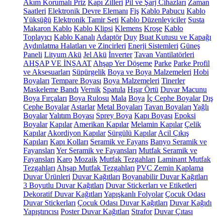
Akım Korumalı Priz
Kapı Zilleri
Pil ve Şarj Cihazları
Zaman
Saatleri
Elektronik Devre Elemanı
Fiş
Kablo Pabucu
Kablo
Yüksüğü
Elektronik Tamir Seti
Kablo Düzenleyiciler
Susta
Makaron Kablo
Kablo Klipsi
Klemens
Kroşe
Kablo
Toplayıcı
Kablo Kanalı
Adaptör
Duy
Buat Kutusu ve Kapağı
Aydınlatma Halatları ve Zincirleri
Enerji Sistemleri
Güneş
Paneli
Lityum Akü
Jel Akü
İnverter
Tavan Vantilatörleri
AHŞAP VE İNŞAAT
Ahşap Yer Döşeme
Parke
Parke Profil
ve Aksesuarları
Süpürgelik
Boya ve Boya Malzemeleri
Hobi
Boyaları
Tempare Boyası
Boya Malzemeleri
Tinerler
Maskeleme Bandı
Vernik
Spatula
Hışır Örtü
Duvar Macunu
Boya Fırçaları
Boya Rulosu
Mala
Boya
İç Cephe Boyalar
Dış
Cephe Boyalar
Astarlar
Metal Boyaları
Tavan Boyaları
Yağlı
Boyalar
Yalıtım Boyası
Sprey Boya
Kapı Boyası
Epoksi
Boyalar
Kapılar
Amerikan Kapılar
Melamin Kapılar
Çelik
Kapılar
Akordiyon Kapılar
Sürgülü Kapılar
Acil Çıkış
Kapıları
Kapı Kolları
Seramik ve Fayans
Banyo Seramik ve
Fayansları
Yer Seramik ve Fayansları
Mutfak Seramik ve
Fayansları
Karo
Mozaik
Mutfak Tezgahları
Laminant Mutfak
Tezgahları
Ahşap Mutfak Tezgahları
PVC Zemin Kaplama
Duvar Ürünleri
Duvar Kağıtları
Boyanabilir Duvar Kağıtları
3 Boyutlu Duvar Kağıtları
Duvar Stickerları ve Etiketleri
Dekoratif Duvar Kağıtları
Yapışkanlı Folyolar
Çocuk Odası
Duvar Stickerları
Çocuk Odası Duvar Kağıtları
Duvar Kağıdı
Yapıştırıcısı
Poster Duvar Kağıtları
Strafor
Duvar Çıtası