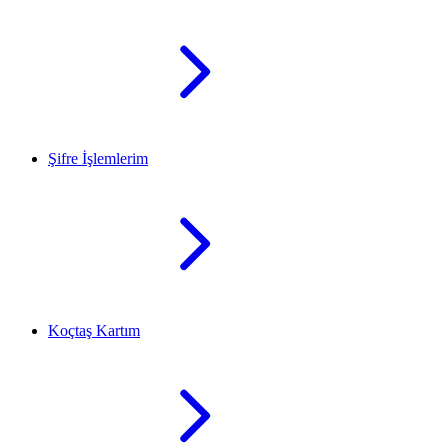
Şifre İşlemlerim
Koçtaş Kartım