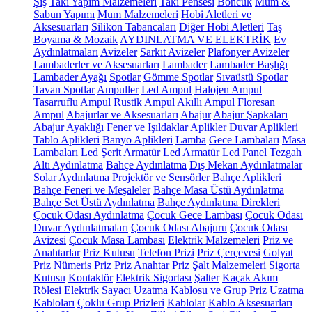
Şiş
Takı Yapım Malzemeleri
Takı Pensesi
Boncuk
Mum &
Sabun Yapımı
Mum Malzemeleri
Hobi Aletleri ve
Aksesuarları
Silikon Tabancaları
Diğer Hobi Aletleri
Taş
Boyama & Mozaik
AYDINLATMA VE ELEKTRİK
Ev
Aydınlatmaları
Avizeler
Sarkıt Avizeler
Plafonyer Avizeler
Lambaderler ve Aksesuarları
Lambader
Lambader Başlığı
Lambader Ayağı
Spotlar
Gömme Spotlar
Sıvaüstü Spotlar
Tavan Spotlar
Ampuller
Led Ampul
Halojen Ampul
Tasarruflu Ampul
Rustik Ampul
Akıllı Ampul
Floresan
Ampul
Abajurlar ve Aksesuarları
Abajur
Abajur Şapkaları
Abajur Ayaklığı
Fener ve Işıldaklar
Aplikler
Duvar Aplikleri
Tablo Aplikleri
Banyo Aplikleri
Lamba
Gece Lambaları
Masa
Lambaları
Led Şerit
Armatür
Led Armatür
Led Panel
Tezgah
Altı Aydınlatma
Bahçe Aydınlatma
Dış Mekan Aydınlatmalar
Solar Aydınlatma
Projektör ve Sensörler
Bahçe Aplikleri
Bahçe Feneri ve Meşaleler
Bahçe Masa Üstü Aydınlatma
Bahçe Set Üstü Aydınlatma
Bahçe Aydınlatma Direkleri
Çocuk Odası Aydınlatma
Çocuk Gece Lambası
Çocuk Odası
Duvar Aydınlatmaları
Çocuk Odası Abajuru
Çocuk Odası
Avizesi
Çocuk Masa Lambası
Elektrik Malzemeleri
Priz ve
Anahtarlar
Priz Kutusu
Telefon Prizi
Priz Çerçevesi
Golyat
Priz
Nümeris Priz
Priz
Anahtar Priz
Şalt Malzemeleri
Sigorta
Kutusu
Kontaktör
Elektrik Sigortası
Şalter
Kaçak Akım
Rölesi
Elektrik Sayacı
Uzatma Kablosu ve Grup Priz
Uzatma
Kabloları
Çoklu Grup Prizleri
Kablolar
Kablo Aksesuarları