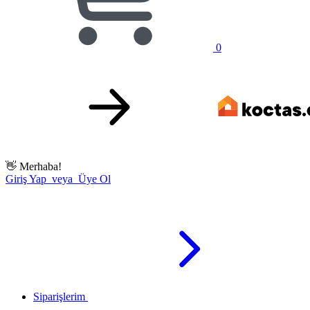
0
👋
Merhaba!
Giriş Yap veya Üye Ol
Siparişlerim