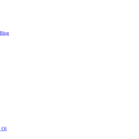
 Blog
ı Ol