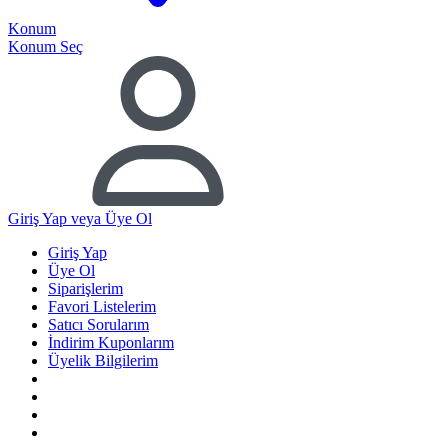
Konum
Konum Seç
Giriş Yap
veya Üye Ol
Giriş Yap
Üye Ol
Siparişlerim
Favori Listelerim
Satıcı Sorularım
İndirim Kuponlarım
Üyelik Bilgilerim