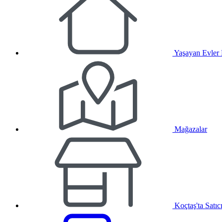
Yaşayan Evler
Mağazalar
Koçtaş'ta Satıc