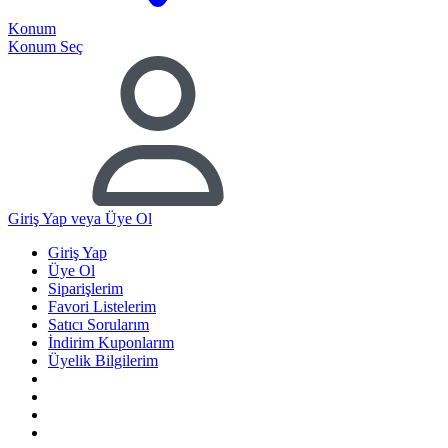
Konum
Konum Seç
Giriş Yap
veya Üye Ol
Giriş Yap
Üye Ol
Siparişlerim
Favori Listelerim
Satıcı Sorularım
İndirim Kuponlarım
Üyelik Bilgilerim