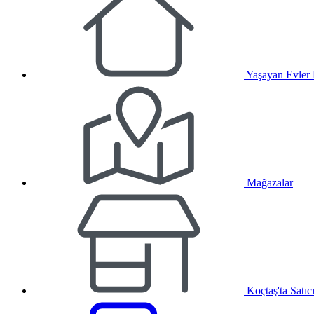
Yaşayan Evler
Mağazalar
Koçtaş'ta Satıc