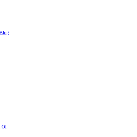
 Blog
ı Ol