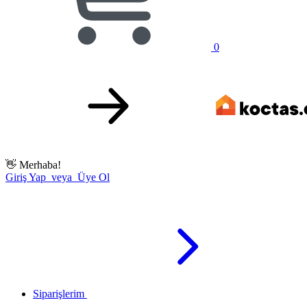
0
👋
Merhaba!
Giriş Yap veya Üye Ol
Siparişlerim