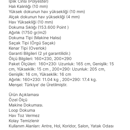
İplik Cinsi (Polyester)
Halı Kalınlığı (10 mm)
Yüksek dokunun hav yüksekliği (10 mm)
Alçak dokunun hav yüksekliği (4 mm)
Hav Yüksekliği (10 mm)
Dokuma Sıklığı (153.600 Point )
Ağırlık (1750 gr/m2)
Dokuma Tipi (Makine Halısı)
Saçak Tipi (Örgü Saçak)
Kenar Tipi (Overlok)
Garanti Bilgileri (2 yıl garantilidir.)
Ölçü Bilgileri: 160x230, 200x290
Paket Ölçüleri: 160x230: Uzunluk: 165 cm, Genişlik: 15
cm, Yükseklik: 15 cm , 200x290: Uzunluk: 205 cm,
Genişlik: 16 cm, Yükseklik: 16 cm
Ağırlık: 160x230: 11.04 kg , 200x290: 17.4 kg.
Menşei: Türkiye’ de Üretilmiştir.
Ürün Açıklaması
Özel Ölçü
Makine Dokuması.
Loop Dokuma
Hav Toz Vermez
Kolay Temizlenir
Kullanım Alanları: Antre, Hol, Koridor, Salon, Yatak Odası