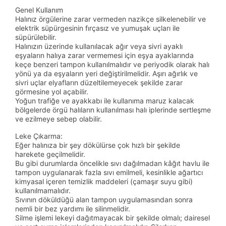
Genel Kullanım
Halınız örgülerine zarar vermeden nazikçe silkelenebilir ve
elektrik süpürgesinin fırçasız ve yumuşak uçları ile
süpürülebilir.
Halınızın üzerinde kullanılacak ağır veya sivri ayaklı
eşyaların halıya zarar vermemesi için eşya ayaklarında
keçe benzeri tampon kullanılmalıdır ve periyodik olarak halı
yönü ya da eşyaların yeri değiştirilmelidir. Aşırı ağırlık ve
sivri uçlar elyafların düzeltilemeyecek şekilde zarar
görmesine yol açabilir.
Yoğun trafiğe ve ayakkabı ile kullanıma maruz kalacak
bölgelerde örgü halıların kullanılması halı iplerinde sertleşme
ve ezilmeye sebep olabilir.
Leke Çıkarma:
Eğer halınıza bir şey dökülürse çok hızlı bir şekilde
harekete geçilmelidir.
Bu gibi durumlarda öncelikle sıvı dağılmadan kâğıt havlu ile
tampon uygulanarak fazla sıvı emilmeli, kesinlikle ağartıcı
kimyasal içeren temizlik maddeleri (çamaşır suyu gibi)
kullanılmamalıdır.
Sıvının döküldüğü alan tampon uygulamasından sonra
nemli bir bez yardımı ile silinmelidir.
Silme işlemi lekeyi dağıtmayacak bir şekilde olmalı; dairesel