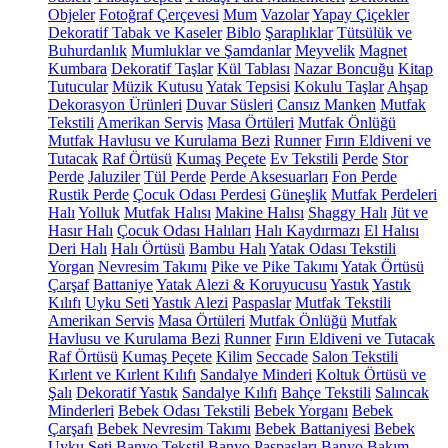
Objeler
Fotoğraf Çerçevesi
Mum
Vazolar
Yapay Çiçekler
Dekoratif Tabak ve Kaseler
Biblo
Şaraplıklar
Tütsülük ve
Buhurdanlık
Mumluklar ve Şamdanlar
Meyvelik
Magnet
Kumbara
Dekoratif Taşlar
Kül Tablası
Nazar Boncuğu
Kitap
Tutucular
Müzik Kutusu
Yatak Tepsisi
Kokulu Taşlar
Ahşap
Dekorasyon Ürünleri
Duvar Süsleri
Cansız Manken
Mutfak
Tekstili
Amerikan Servis
Masa Örtüleri
Mutfak Önlüğü
Mutfak Havlusu ve Kurulama Bezi
Runner
Fırın Eldiveni ve
Tutacak
Raf Örtüsü
Kumaş Peçete
Ev Tekstili
Perde
Stor
Perde
Jaluziler
Tül Perde
Perde Aksesuarları
Fon Perde
Rustik Perde
Çocuk Odası Perdesi
Güneşlik
Mutfak Perdeleri
Halı
Yolluk
Mutfak Halısı
Makine Halısı
Shaggy Halı
Jüt ve
Hasır Halı
Çocuk Odası Halıları
Halı Kaydırmazı
El Halısı
Deri Halı
Halı Örtüsü
Bambu Halı
Yatak Odası Tekstili
Yorgan
Nevresim Takımı
Pike ve Pike Takımı
Yatak Örtüsü
Çarşaf
Battaniye
Yatak Alezi & Koruyucusu
Yastık
Yastık
Kılıfı
Uyku Seti
Yastık Alezi
Paspaslar
Mutfak Tekstili
Amerikan Servis
Masa Örtüleri
Mutfak Önlüğü
Mutfak
Havlusu ve Kurulama Bezi
Runner
Fırın Eldiveni ve Tutacak
Raf Örtüsü
Kumaş Peçete
Kilim
Seccade
Salon Tekstili
Kırlent ve Kırlent Kılıfı
Sandalye Minderi
Koltuk Örtüsü ve
Şalı
Dekoratif Yastık
Sandalye Kılıfı
Bahçe Tekstili
Salıncak
Minderleri
Bebek Odası Tekstili
Bebek Yorganı
Bebek
Çarşafı
Bebek Nevresim Takımı
Bebek Battaniyesi
Bebek
Uyku Seti
Banyo Tekstil
Banyo Paspasları
Banyo Bakım