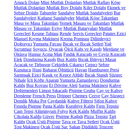
Amaçlı Dolap
Mini Mutfak Dolapları
Mutfak Rafları
Köşe
Mutfak Dolapları
Mutfak Boy Dolabı
Kiler Dolabı
Ekmek ve
Sebze Dolabı
Tabureler
Sandalye
Mutfak Sandalyeleri
Bar
Sandalyeleri
Katlanır Sandalyeler
Mutfak Köşe Takımları
Masa ve Masa Takımları
Yemek Masası ve Takımları
Mutfak
Masası ve Takımları
Eviye
Mutfak Bataryaları
Mutfak
Gereçleri
Kesme Tahtası
Rende
Servis Gereçleri
Patates Ezici
Manuel Kıyma Makinesi
Krema Pompası
Dilimleyici
Doğrayıcı
Yumurta Fırçası
Bıçak ve Bıçak Setleri
Yağ
Sıçratmaz
Soyucu, Oyacak
Ölçü Kabı ve Kaşığı
Merdane ve
Oklava
Hamur Açma Matı
Fındık Kıracağı ve Ceviz Kıracağı
Elek
Dondurma Kaşığı
Buz Kalıbı
Bıçak Bileyici Masat
Açacak ve Tirbuşon
Çekirdek Çıkarıcı
Çırpıcı
Sebze
Kurutucu
Huni
Baharat Öğütücü
Havan
Hamburger Presi
Sarımsak Ezici
Kaşık ve Kepçe Altlığı
Bıçak Standı
Süzgeç
Nihale
İçli Köfte Aparatı
Yumurta Zamanlayıcı
Dondurma
Kalıbı
Buz Kovası
Et Dövme Aleti
Sarma Makinesi
Kahve
Değirmenleri
Limon Sıkacağı
Pişirme Grubu
Çay ve Kahve
Demleme
French Press
Dripper
Chemex
Cezve
Çay Süzgeci
Demlik
Moka Pot
Çaydanlık
Kahve Filtresi
Sifon Kahve
Fırında Pişirme
Pasta Kalıbı
Kurabiye Kalıbı
Fırın Tepsisi
Cam Tepsi
Alüminyum Folyo
Kek Kalıbı
Muffin Kalıbı
Çikolata Kalıbı
Güveç
Pişirme Kağıdı
Pizza Tepsisi
Tart
Kalıbı
Ocak Üstü Pişirme
Tava ve Tava Setleri
Ocak Üstü
Tost Makinesi
Ocak Üstü Sac
Sahan
Düdüklü Tencere