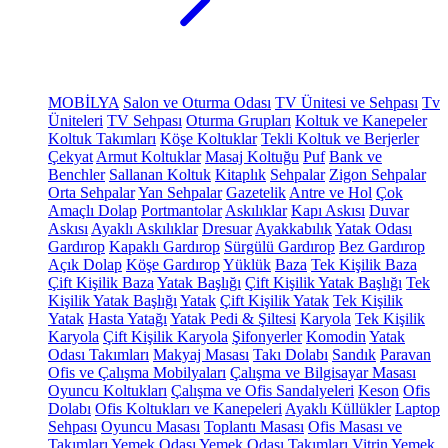
MOBİLYA
Salon ve Oturma Odası
TV Ünitesi ve Sehpası
Tv
Üniteleri
TV Sehpası
Oturma Grupları
Koltuk ve Kanepeler
Koltuk Takımları
Köşe Koltuklar
Tekli Koltuk ve Berjerler
Çekyat
Armut Koltuklar
Masaj Koltuğu
Puf
Bank ve
Benchler
Sallanan Koltuk
Kitaplık
Sehpalar
Zigon Sehpalar
Orta Sehpalar
Yan Sehpalar
Gazetelik
Antre ve Hol
Çok
Amaçlı Dolap
Portmantolar
Askılıklar
Kapı Askısı
Duvar
Askısı
Ayaklı Askılıklar
Dresuar
Ayakkabılık
Yatak Odası
Gardırop
Kapaklı Gardırop
Sürgülü Gardırop
Bez Gardırop
Açık Dolap
Köşe Gardırop
Yüklük
Baza
Tek Kişilik Baza
Çift Kişilik Baza
Yatak Başlığı
Çift Kişilik Yatak Başlığı
Tek
Kişilik Yatak Başlığı
Yatak
Çift Kişilik Yatak
Tek Kişilik
Yatak
Hasta Yatağı
Yatak Pedi & Şiltesi
Karyola
Tek Kişilik
Karyola
Çift Kişilik Karyola
Şifonyerler
Komodin
Yatak
Odası Takımları
Makyaj Masası
Takı Dolabı
Sandık
Paravan
Ofis ve Çalışma Mobilyaları
Çalışma ve Bilgisayar Masası
Oyuncu Koltukları
Çalışma ve Ofis Sandalyeleri
Keson
Ofis
Dolabı
Ofis Koltukları ve Kanepeleri
Ayaklı Küllükler
Laptop
Sehpası
Oyuncu Masası
Toplantı Masası
Ofis Masası ve
Takımları
Yemek Odası
Yemek Odası Takımları
Vitrin
Yemek