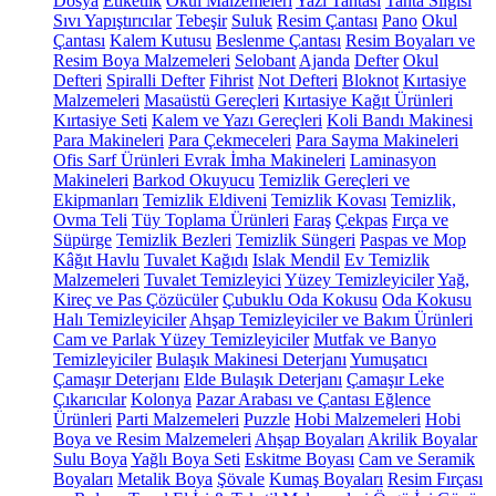
Dosya
Etiketlik
Okul Malzemeleri
Yazı Tahtası
Tahta Silgisi
Sıvı Yapıştırıcılar
Tebeşir
Suluk
Resim Çantası
Pano
Okul
Çantası
Kalem Kutusu
Beslenme Çantası
Resim Boyaları ve
Resim Boya Malzemeleri
Selobant
Ajanda
Defter
Okul
Defteri
Spiralli Defter
Fihrist
Not Defteri
Bloknot
Kırtasiye
Malzemeleri
Masaüstü Gereçleri
Kırtasiye Kağıt Ürünleri
Kırtasiye Seti
Kalem ve Yazı Gereçleri
Koli Bandı Makinesi
Para Makineleri
Para Çekmeceleri
Para Sayma Makineleri
Ofis Sarf Ürünleri
Evrak İmha Makineleri
Laminasyon
Makineleri
Barkod Okuyucu
Temizlik Gereçleri ve
Ekipmanları
Temizlik Eldiveni
Temizlik Kovası
Temizlik,
Ovma Teli
Tüy Toplama Ürünleri
Faraş
Çekpas
Fırça ve
Süpürge
Temizlik Bezleri
Temizlik Süngeri
Paspas ve Mop
Kâğıt Havlu
Tuvalet Kağıdı
Islak Mendil
Ev Temizlik
Malzemeleri
Tuvalet Temizleyici
Yüzey Temizleyiciler
Yağ,
Kireç ve Pas Çözücüler
Çubuklu Oda Kokusu
Oda Kokusu
Halı Temizleyiciler
Ahşap Temizleyiciler ve Bakım Ürünleri
Cam ve Parlak Yüzey Temizleyiciler
Mutfak ve Banyo
Temizleyiciler
Bulaşık Makinesi Deterjanı
Yumuşatıcı
Çamaşır Deterjanı
Elde Bulaşık Deterjanı
Çamaşır Leke
Çıkarıcılar
Kolonya
Pazar Arabası ve Çantası
Eğlence
Ürünleri
Parti Malzemeleri
Puzzle
Hobi Malzemeleri
Hobi
Boya ve Resim Malzemeleri
Ahşap Boyaları
Akrilik Boyalar
Sulu Boya
Yağlı Boya Seti
Eskitme Boyası
Cam ve Seramik
Boyaları
Metalik Boya
Şövale
Kumaş Boyaları
Resim Fırçası