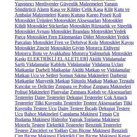
Yapıştırıcı
Merdivenler
Güvenlik Malzemeleri
Yangın
Söndürücü
Alarm
Kasa ve Kilitler
Çelik Kasa
Kilit
Kutu ve
Ambalaj Malzemeleri
Kargo Kutusu
Kargo Poşeti
Koli
Motosiklet Ürünleri
Motorsiklet Aksesuarları
Motosiklet
Kilidi
Motosiklet Stickerları
Motosiklet Rüzgarlık ve Siperlik
Motosiklet Aynası
Motosiklet Brandası
Motorsiklet Yedek
Parça
Motosiklet Fren Ekipmanları
Diğer Motosiklet Yedek
Parçaları
Motosiklet Fren ve Debriyaj Kolu
Motosiklet Kayışı
Motosiklet Zinciri
Motosiklet Giyim
Motorcu Eldiveni
Motorcu Botu ve Ayakkabısı
Motorcu Yağmurluk
Motosiklet
Kaskı
ELEKTRİKLİ EL ALETLERİ
Akülü Vidalamalar
Şarjlı Vidalamalar
Kablolu Vidalamalar
Vidalama Uçları
Matkaplar
Darbeli Matkaplar
Akülü Matkap ve Vidalamalar
Matkap Ucu ve Setleri
Somun Sıkma Makineleri
Darbesiz
Matkaplar
Manyetik Matkap
Sütunlu Matkap
Matkap Tezgahı
Kırıcılar ve Deliciler
Zımpara ve Polisaj
Zımpara Makineleri
Polisaj Makineleri
Planyalar
Zımpara Kağıdı ve Aksesuarları
Testereler
Daire Testereler
Dekupaj Testereler
Çok Amaçlı
Testereler
Tilki Kuyruğu Testereler
Testere Aksesuarları
Tilki
Kuyruğu Testere Ucu
Daire Testere Bıçağı
Dekupaj Testere
Ucu
Bahçe Makineleri
Çapalama Makinesi
Tırpan
Çit
Budama Makinesi
Hidrofor
Yaprak Toplama Makinesi
Motorlu Testere
Elektrikli Testereler
Benzinli Testereler
Testere Zincirleri ve Yağları
Çim Biçme Makinesi
Benzinli
Çim Biçme Makinesi
Elektrikli Çim Biçme Makinesi
Kenar