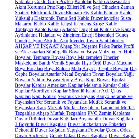
Kabloları
Çoklu Grup Prizleri
Kablolar
Kablo Aksesuarları
Akım Korumalı Priz
Kapı Zilleri
Pil ve Şarj Cihazları
Zaman
Saatleri
Elektronik Devre Elemanı
Fiş
Kablo Pabucu
Kablo
Yüksüğü
Elektronik Tamir Seti
Kablo Düzenleyiciler
Susta
Makaron Kablo
Kablo Klipsi
Klemens
Kroşe
Kablo
Toplayıcı
Kablo Kanalı
Adaptör
Duy
Buat Kutusu ve Kapağı
Aydınlatma Halatları ve Zincirleri
Enerji Sistemleri
Güneş
Paneli
Lityum Akü
Jel Akü
İnverter
Tavan Vantilatörleri
AHŞAP VE İNŞAAT
Ahşap Yer Döşeme
Parke
Parke Profil
ve Aksesuarları
Süpürgelik
Boya ve Boya Malzemeleri
Hobi
Boyaları
Tempare Boyası
Boya Malzemeleri
Tinerler
Maskeleme Bandı
Vernik
Spatula
Hışır Örtü
Duvar Macunu
Boya Fırçaları
Boya Rulosu
Mala
Boya
İç Cephe Boyalar
Dış
Cephe Boyalar
Astarlar
Metal Boyaları
Tavan Boyaları
Yağlı
Boyalar
Yalıtım Boyası
Sprey Boya
Kapı Boyası
Epoksi
Boyalar
Kapılar
Amerikan Kapılar
Melamin Kapılar
Çelik
Kapılar
Akordiyon Kapılar
Sürgülü Kapılar
Acil Çıkış
Kapıları
Kapı Kolları
Seramik ve Fayans
Banyo Seramik ve
Fayansları
Yer Seramik ve Fayansları
Mutfak Seramik ve
Fayansları
Karo
Mozaik
Mutfak Tezgahları
Laminant Mutfak
Tezgahları
Ahşap Mutfak Tezgahları
PVC Zemin Kaplama
Duvar Ürünleri
Duvar Kağıtları
Boyanabilir Duvar Kağıtları
3 Boyutlu Duvar Kağıtları
Duvar Stickerları ve Etiketleri
Dekoratif Duvar Kağıtları
Yapışkanlı Folyolar
Çocuk Odası
Duvar Stickerları
Çocuk Odası Duvar Kağıtları
Duvar Kağıdı