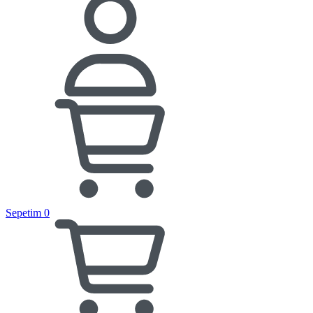
Sepetim
0