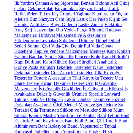
İlk Yardım Çantası
Araç Sigortaları
Benzin Bidonu
Acil Çıkış
Çekici
Çekme Halatı
Boyunluklar
Seyyar Lamba
Trafik
Reflektörleri
Takoz
Kış Ürünleri
Yağmur Kaydırıcılar
Ölçüm
Aletleri
Buz Kazıyıcı
Cam Suyu
Lastik Kar Paleti
Kışlık Set
Ürünler
Antifrizler
Buğu Giderici
Lastik Zinciri
Elektrikli
Araç Şarj İstasyonları
Oto Yedek Parça
Römork
Hırdavat
Malzemeleri
Hırdavat Malzemesi ve Aksesuarları
Yönlendirme Levhaları
Sabitleme Ürünleri
Dübel
Dübel
Setleri
Somun
Çivi
Vida-Çivi
Demir Pul
Vida
Civata
Köşebent
Kapı ve Pencere Malzemeleri
Menteşe
Kapı Kolları
Yalıtım Bantları
Stoper
Sineklik
Pencere Kolu
Kapı Hidroliği
Kapı Dürbünü
Kapı Kilitleri
Kapı Sürgüleri
Anahtarlık
Gönye
Posta Kutuları
Tekerlek
Testereler
Daire Testereler
Dekupaj Testereler
Çok Amaçlı Testereler
Tilki Kuyruğu
Testereler
Testere Aksesuarları
Tilki Kuyruğu Testere Ucu
Daire Testere Bıçağı
Dekupaj Testere Ucu
İş Güvenlik
Malzemeleri
İş Güvenlik Gözlükleri
İş Eldiveni
İş Elbisesi
İş
Ayakkabısı
Diğer İş Güvenlik Ürünleri
Siperlik
Lanyard
Takım Çanta Ve Dolapları
Takım Çantası
Takım ve Hizmet
Dolapları
Avadanlık
Ölçü Aletleri
Metre ve Şerit Metre
Su
Terazisi
Oda Termostatı
Silikon ve Mastikler
Silikon
Mum
Silikon
Köpük
Mastik
Yapıştırıcı ve Bantlar
Bant
Teflon Bant
Elektrik Bandı
Kaydırmaz Bant
Koli Bandı
Çift Taraflı Bant
Alüminyum Bant
İzolasyon Bandı
Yapıştırıcılar
Tutkal
Kimyasal Dübeller
Japon Yapıştırıcıları
Epoksi
Hızlı