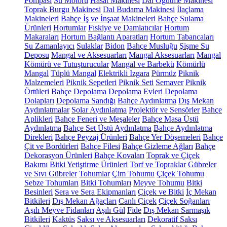
Pompası
Su Motoru
Hasat Makinesi
Dal Öğütme Makinesi
Toprak Burgu Makinesi
Dal Budama Makinesi
İlaçlama
Makineleri
Bahçe İş ve İnşaat Makineleri
Bahçe Sulama
Ürünleri
Hortumlar
Fıskiye ve Damlatıcılar
Hortum
Makaraları
Hortum Bağlantı Aparatları
Hortum Tabancaları
Su Zamanlayıcı
Sulaklar
Bidon
Bahçe Musluğu
Şişme Su
Deposu
Mangal ve Aksesuarları
Mangal Aksesuarları
Mangal
Kömürü ve Tutuşturucular
Mangal ve Barbekü
Kömürlü
Mangal
Tüplü Mangal
Elektrikli Izgara
Pürmüz
Piknik
Malzemeleri
Piknik Sepetleri
Piknik Seti
Semaver
Piknik
Örtüleri
Bahçe Depolama
Depolama Evleri
Depolama
Dolapları
Depolama Sandığı
Bahçe Aydınlatma
Dış Mekan
Aydınlatmalar
Solar Aydınlatma
Projektör ve Sensörler
Bahçe
Aplikleri
Bahçe Feneri ve Meşaleler
Bahçe Masa Üstü
Aydınlatma
Bahçe Set Üstü Aydınlatma
Bahçe Aydınlatma
Direkleri
Bahçe Peyzaj Ürünleri
Bahçe Yer Döşemeleri
Bahçe
Çit ve Bordürleri
Bahçe Filesi
Bahçe Gizleme Ağları
Bahçe
Dekorasyon Ürünleri
Bahçe Kovaları
Toprak ve Çiçek
Bakımı
Bitki Yetiştirme Ürünleri
Torf ve Topraklar
Gübreler
ve Sıvı Gübreler
Tohumlar
Çim Tohumu
Çiçek Tohumu
Sebze Tohumları
Bitki Tohumları
Meyve Tohumu
Bitki
Besinleri
Sera ve Sera Ekipmanları
Çiçek ve Bitki
İç Mekan
Bitkileri
Dış Mekan Ağaçları
Canlı Çiçek
Çiçek Soğanları
Aşılı Meyve Fidanları
Aşılı Gül
Fide
Dış Mekan Sarmaşık
Bitkileri
Kaktüs
Saksı ve Aksesuarları
Dekoratif Saksı