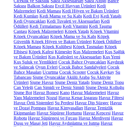
Çiçeklik ve Saksılık
Saksı Aksesuarları
Saksı Altlığı
Bahçe
Saksısı
Balkon Saksısı
Evcil Hayvan Ürünleri
Kedi
Malzemeleri
Kedi Maması
Kedi Hijyen ve Bakım Ürünleri
Kedi Kumları
Kedi Mama ve Su Kabı
Kedi Evi
Kedi Yatağı
Kedi Oyuncakları
Kedi Tuvaleti ve Aksesuarları
Kedi
Ödülleri
Kedi Tırmalaması
Kedi Vitamini
Kedi Taşıma
Çantası
Köpek Malzemeleri
Köpek Yatağı
Köpek Vitamini
Köpek Oyuncakları
Köpek Mama ve Su Kabı
Köpek
Güvenlik
Köpek Hijyen ve Bakım Ürünleri
Köpek Ödülleri
Köpek Maması
Köpek Kulübesi
Köpek Tasmaları
Köpek
Elbisesi
Köpek Kafesi
Kümesler
Kuş Malzemeleri
Kuş Sağlık
ve Bakım Ürünleri
Kuş Kafesleri ve Aksesuarları
Kuş Yemi
Kuş Suluk ve Yemlikleri
Çocuk Bahçe Oyuncakları
Kaydırak
ve Salıncak
Oyun Evleri
Çocuk Bahçe Sandalyeleri
Çocuk
Bahçe Masaları
Uçurtma
Çocuk Scooter
Çocuk Kaykay
Su
Tabancası
Şişme Oyuncaklar
Akülü Araba
Su Aktivite
Ürünleri
Şişme Havuz
Şişme Deniz Yatağı
Şişme Deniz Topu
Can Yeleği
Can Simidi ve Deniz Simidi
Şişme Deniz Kolluğu
Şişme Bot
Havuz Bonesi
Kano
Havuz Malzemeleri
Havuz
Yapı Malzemeleri
Nozul
Havuz Kenar Izgarası
Havuz Filtresi
Havuz Örtü Sistemleri
Su Perdesi
Havuz Dip Süzgeç
Havuz
ve Dozaj Pompası
Havuz Kimyasalları
Havuz Temizlik
Ekipmanları
Havuz Süpürge Hortumu
Havuz Kepçesi
Havuz
Robotu
Havuz Süpürgesi ve Fırçası
Havuz Merdiveni
Havuz
Duşu ve Masaj Jeti
Havuz Aydınlatma ve Isıtma
Havuz