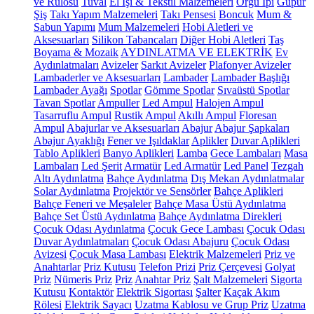
ve Rulosu
Tuval
El İşi & Tekstil Malzemeleri
Örgü İpi
Güpür
Şiş
Takı Yapım Malzemeleri
Takı Pensesi
Boncuk
Mum &
Sabun Yapımı
Mum Malzemeleri
Hobi Aletleri ve
Aksesuarları
Silikon Tabancaları
Diğer Hobi Aletleri
Taş
Boyama & Mozaik
AYDINLATMA VE ELEKTRİK
Ev
Aydınlatmaları
Avizeler
Sarkıt Avizeler
Plafonyer Avizeler
Lambaderler ve Aksesuarları
Lambader
Lambader Başlığı
Lambader Ayağı
Spotlar
Gömme Spotlar
Sıvaüstü Spotlar
Tavan Spotlar
Ampuller
Led Ampul
Halojen Ampul
Tasarruflu Ampul
Rustik Ampul
Akıllı Ampul
Floresan
Ampul
Abajurlar ve Aksesuarları
Abajur
Abajur Şapkaları
Abajur Ayaklığı
Fener ve Işıldaklar
Aplikler
Duvar Aplikleri
Tablo Aplikleri
Banyo Aplikleri
Lamba
Gece Lambaları
Masa
Lambaları
Led Şerit
Armatür
Led Armatür
Led Panel
Tezgah
Altı Aydınlatma
Bahçe Aydınlatma
Dış Mekan Aydınlatmalar
Solar Aydınlatma
Projektör ve Sensörler
Bahçe Aplikleri
Bahçe Feneri ve Meşaleler
Bahçe Masa Üstü Aydınlatma
Bahçe Set Üstü Aydınlatma
Bahçe Aydınlatma Direkleri
Çocuk Odası Aydınlatma
Çocuk Gece Lambası
Çocuk Odası
Duvar Aydınlatmaları
Çocuk Odası Abajuru
Çocuk Odası
Avizesi
Çocuk Masa Lambası
Elektrik Malzemeleri
Priz ve
Anahtarlar
Priz Kutusu
Telefon Prizi
Priz Çerçevesi
Golyat
Priz
Nümeris Priz
Priz
Anahtar Priz
Şalt Malzemeleri
Sigorta
Kutusu
Kontaktör
Elektrik Sigortası
Şalter
Kaçak Akım
Rölesi
Elektrik Sayacı
Uzatma Kablosu ve Grup Priz
Uzatma