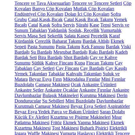
Tencere ve Tava Aksesuarları
Tencere ve Tencere Setleri
Çöp
Kovaları
Banyo Çöp Kovaları
Mutfak Çöp Kovaları
Endüstriyel Çöp Kovaları
Dolap İçi Çöp Kovaları
Sofra
Grubu
Çatal,Kaşık,Bıçak
Çatal Kaşık Bıçak Takımı
Yemek
Bıçağı
Çatal
Kaşık
Sofra Servis
Sürahi
Kase
Tepsi
Servis ve
Sunum Tabakları
Yağdanlık
Sosluk, Reçellik
Yumurtalık
Servis Maşa Seti
Şekerlik
Salata Kasesi
Peçetelik
Karaf
Kürdanlık
Çerezlik
Baharat Takımı
Bardak Altlığı
Ekmek
Sepeti
Pasta Sunumu
Pasta Takımı
Kek Fanusu
Bardak
Viski
Bardağı
Su Bardağı
Meşrubat Bardağı
Rakı Bardağı
Kadeh
Bardak Seti
Bira Bardağı
Shot Bardağı
Çay ve Kahve
Sunumu
Sütlük
Kahve Fincanı
Kupa
Fincan Takımı
Çay
Tabakları
Çay Setleri
Çay Fincanı
Çay Bardağı
Çay Kaşığı
Yemek Takımları
Tabaklar
Kahvaltı Takımları
Suluk ve
Matara
Beyaz Eşya
Fırın
Mikrodalga Fırınlar
Mini Fırınlar
Buzdolabı
Çamaşır Makinesi
Ocak
Ankastre Ürünleri
Ankastre Setler
Ankastre Ocaklar
Ankastre Fırınlar
Ankastre
Davlumbazlar
Bulaşık Makineleri
Kurutma Makinesi
Derin
Dondurucular
Su Sebilleri
Mini Buzdolabı
Davlumbazlar
Kurutmalı Çamaşır Makinesi
Beyaz Eşya Setleri
Aspiratörler
Beyaz Eşya Yedek Parça ve Bakım Ürünleri
Şarap Dolabı
Küçük Ev Aletleri
Kızartma ve Pişirme Makineleri
Mısır
Patlatma Makinesi
Fritöz
Ekmek Yapma Makinesi
Ekmek
Kızartma Makinesi
Tost Makinesi
Buharlı Pişirici
Elektrikli
Izgara
Waffle Makinesi
Yumurta Haşlayıcı
Elektrikli Tencere