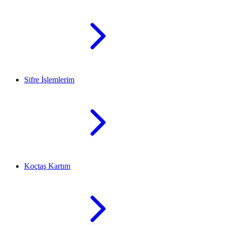
Şifre İşlemlerim
Koçtaş Kartım