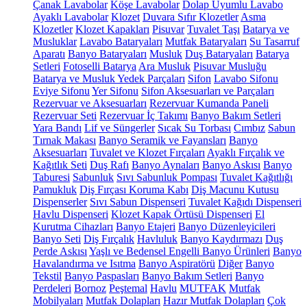
Çanak Lavabolar
Köşe Lavabolar
Dolap Uyumlu Lavabo
Ayaklı Lavabolar
Klozet
Duvara Sıfır Klozetler
Asma
Klozetler
Klozet Kapakları
Pisuvar
Tuvalet Taşı
Batarya ve
Musluklar
Lavabo Bataryaları
Mutfak Bataryaları
Su Tasarruf
Aparatı
Banyo Bataryaları
Musluk
Duş Bataryaları
Batarya
Setleri
Fotoselli Batarya
Ara Musluk
Pisuvar Musluğu
Batarya ve Musluk Yedek Parçaları
Sifon
Lavabo Sifonu
Eviye Sifonu
Yer Sifonu
Sifon Aksesuarları ve Parçaları
Rezervuar ve Aksesuarları
Rezervuar Kumanda Paneli
Rezervuar Seti
Rezervuar İç Takımı
Banyo Bakım Setleri
Yara Bandı
Lif ve Süngerler
Sıcak Su Torbası
Cımbız
Sabun
Tırnak Makası
Banyo Seramik ve Fayansları
Banyo
Aksesuarları
Tuvalet ve Klozet Fırçaları
Ayaklı Fırçalık ve
Kağıtlık Seti
Duş Rafı
Banyo Aynaları
Banyo Askısı
Banyo
Taburesi
Sabunluk
Sıvı Sabunluk Pompası
Tuvalet Kağıtlığı
Pamukluk
Diş Fırçası Koruma Kabı
Diş Macunu Kutusu
Dispenserler
Sıvı Sabun Dispenseri
Tuvalet Kağıdı Dispenseri
Havlu Dispenseri
Klozet Kapak Örtüsü Dispenseri
El
Kurutma Cihazları
Banyo Etajeri
Banyo Düzenleyicileri
Banyo Seti
Diş Fırçalık
Havluluk
Banyo Kaydırmazı
Duş
Perde Askısı
Yaşlı ve Bedensel Engelli Banyo Ürünleri
Banyo
Havalandırma ve Isıtma
Banyo Aspiratörü
Diğer
Banyo
Tekstil
Banyo Paspasları
Banyo Bakım Setleri
Banyo
Perdeleri
Bornoz
Peştemal
Havlu
MUTFAK
Mutfak
Mobilyaları
Mutfak Dolapları
Hazır Mutfak Dolapları
Çok