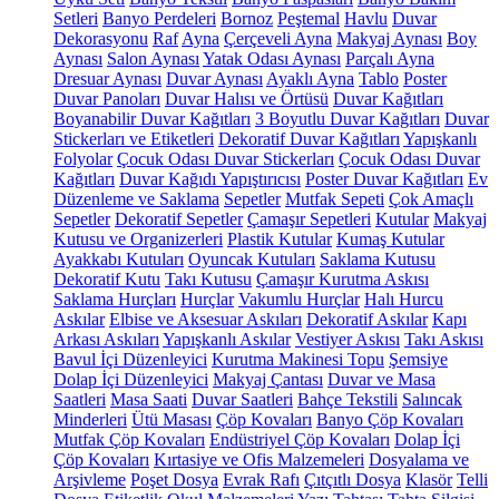
Setleri
Banyo Perdeleri
Bornoz
Peştemal
Havlu
Duvar
Dekorasyonu
Raf
Ayna
Çerçeveli Ayna
Makyaj Aynası
Boy
Aynası
Salon Aynası
Yatak Odası Aynası
Parçalı Ayna
Dresuar Aynası
Duvar Aynası
Ayaklı Ayna
Tablo
Poster
Duvar Panoları
Duvar Halısı ve Örtüsü
Duvar Kağıtları
Boyanabilir Duvar Kağıtları
3 Boyutlu Duvar Kağıtları
Duvar
Stickerları ve Etiketleri
Dekoratif Duvar Kağıtları
Yapışkanlı
Folyolar
Çocuk Odası Duvar Stickerları
Çocuk Odası Duvar
Kağıtları
Duvar Kağıdı Yapıştırıcısı
Poster Duvar Kağıtları
Ev
Düzenleme ve Saklama
Sepetler
Mutfak Sepeti
Çok Amaçlı
Sepetler
Dekoratif Sepetler
Çamaşır Sepetleri
Kutular
Makyaj
Kutusu ve Organizerleri
Plastik Kutular
Kumaş Kutular
Ayakkabı Kutuları
Oyuncak Kutuları
Saklama Kutusu
Dekoratif Kutu
Takı Kutusu
Çamaşır Kurutma Askısı
Saklama Hurçları
Hurçlar
Vakumlu Hurçlar
Halı Hurcu
Askılar
Elbise ve Aksesuar Askıları
Dekoratif Askılar
Kapı
Arkası Askıları
Yapışkanlı Askılar
Vestiyer Askısı
Takı Askısı
Bavul İçi Düzenleyici
Kurutma Makinesi Topu
Şemsiye
Dolap İçi Düzenleyici
Makyaj Çantası
Duvar ve Masa
Saatleri
Masa Saati
Duvar Saatleri
Bahçe Tekstili
Salıncak
Minderleri
Ütü Masası
Çöp Kovaları
Banyo Çöp Kovaları
Mutfak Çöp Kovaları
Endüstriyel Çöp Kovaları
Dolap İçi
Çöp Kovaları
Kırtasiye ve Ofis Malzemeleri
Dosyalama ve
Arşivleme
Poşet Dosya
Evrak Rafı
Çıtçıtlı Dosya
Klasör
Telli