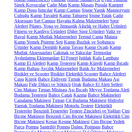
Sinek Kovucular
Çadır Matı
Kamp Masası
Pusula
Kampet
Kamp Duşu
Isıtıcılar
Kamp Çantası
Şişme Yastık
Magnezyum
Çubuğu
Kamp Tuvaleti
Kamp Taburesi
Şişme Yatak
Çadır
Aksesuarı
Sırt Çantası
Hayatta Kalma Malzemeleri
Spor
Aletleri
Pilates, Yoga ve Jimnastik
Ağırlık ve Halter Ürünleri
Fitness ve Kardiyo Ürünleri
Diğer Spor Ürünleri
Valiz ve
Bavul
Kamp Mutfak Malzemeleri
Termal Çanta
Matara
Kamp Yemek Pişirme Seti
Kamp Buzluk ve Soğutucu
Ürünler
Kamp Demliği
Kamp Tavası
Kamp Ocağı
Kamp
Mutfak Aksesuarları
Çakmak ve Yakıcılar
Termoslar
Aydınlatma Ekipmanları
El Feneri
Işıldak
Kafa Lambası
Kamp El Aletleri
Kamp Testeresi
Kamp Küreği
Kamp Bıçağı
Kamp Baltası
Avcılık Malzemeleri
Balık Av Malzemeleri
Bisiklet ve Scooter
Bisiklet
Elektrikli Scooter
Bahçe Aletleri
Çapa
Kürek
Bahçe Eldiveni
Tırmık
Budama Makası
Aşı
Makası
Fide Dikici ve Sökücü
Orak
Bahçe El Aleti Setleri
Çim Makası
Tırpan Misinası
Aşı Bıçağı
Meyve Toplama Aleti
Budama Testeresi
Bahçe Çatalı
Kazma
Bahçe Makineleri
Çapalama Makinesi
Tırpan
Çit Budama Makinesi
Hidrofor
Yaprak Toplama Makinesi
Motorlu Testere
Elektrikli
Testereler
Benzinli Testereler
Testere Zincirleri ve Yağları
Çim
Biçme Makinesi
Benzinli Çim Biçme Makinesi
Elektrikli Çim
Biçme Makinesi
Kenar Kesme Makinesi
Çim Biçme Yedek
Parça
Pompa
Santrifüj Pompa
Dalgıç Pompası
Bahçe