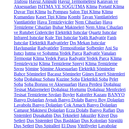
Trafosu
Havuz Ampulü
Havuz Termometresi
Karavan ve
Aksesuarları
ISITMA VE SOĞUTMA
Klima
Portatif Klima
Duvar Tipi Klima
Isı Pompası
Salon Tipi Klima
Klima
Kumandası
Kaset Tipi Klima
Kombi
Tavan Vantilatörleri
Vantilatörler
Hava Temizleyiciler
Nem Cihazları
Hava
Temizleme Cihazları
Buhar Makineleri
Nem Alma Cihazları
ve Rutubet Gidericiler
Elektrikli Isıtıcılar
Quartz Isıtıcılar
Infrared Isıtıcılar
Kule Tipi Isıtıcılar
Yağlı Radyatör
Fanlı
Isıtıcılar
Elektrikli Radyatörler
Dış Mekan Isıtıcılar
Havlupanlar
Radyatörler
Termosifonlar
Şofbenler
Ani Su
Isıtıcı
Isıtma ve Soğutma Yedek Parça
Radyatör Vanaları
Termostat
Klima Yedek Parça
Radyatör Yedek Parça
Klima
Temizleyicisi
Klima Temizleme Spreyi
Klima Temizleme
Sıvısı
Şömine
Şömine Aksesuarları
Elektrikli Şömineler
Bahçe Şömineleri
Bacasız Şömineler
Güneş Enerji Sistemleri
Soba
Doğalgaz Sobası
Kuzine Soba
Elektrikli Soba
Pelet
Soba
Soba Borusu ve Aksesuarları
Hava Perdesi
Doğalgaz
Tesisat Malzemeleri
Doğalgaz Hortumu
Doğalgaz Menfezleri
Tesisat Temizleme Sıvıları
Boyler
Kalorifer Kazanı
BANYO
Banyo Dolapları
Aynalı Banyo Dolabı
Banyo Boy Dolapları
Lavabolu Banyo Dolapları
Çok Amaçlı Banyo Dolapları
Çamaşır Makinesi Dolapları
Ecza Dolabı
Banyo Rafları
Duş
Sistemleri
Duşakabin
Duş Tekneleri
Jakuziler
Küvet
Duş
Setleri
Duş Sistemleri
Duş Başlıkları
Duş Kolonları
Sürgülü
Duş Setleri
Duş Spiralleri
El Duşu
Vitrifiyeler
Lavabolar