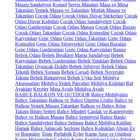
Masası Sandalyesi
Konsol
Servis Masaları
Masa ve Masa
Takımları
Yemek Masası ve Takımları
Mutfak Masası ve
Takımları
Çocuk Odası
Çocuk Odası Duvar Stickerları
Çocuk
Odası Duvar Kağıtları
Çocuk Odası Sandalyeleri
Çocuk
Odası Gardıropları
Çocuk Odası Masası
Çocuk Odası Bazası
Çocuk Odası Takımları
Çocuk Odası Komodini
Çocuk Odası
Karyolaları
Genç Odası
Genç Odası Takımları
Genç Odası
Komodini
Genç Odası Şifonyerleri
Genç Odası Bazaları
Genç Odası Gardıropları
Genç Odası Karyolaları
Ranza
Bebek Odası
Bebek Beşikleri
Mama Sandalyesi
Bebek
Karyolaları
Bebek Gardıropları
Bebek Yatakları
Bebek Odası
Takımları
Oyuncak Dolabı
Bebek Şifonyer
Bebek Odası
Tekstili
Bebek Yorganı
Bebek Çarşafı
Bebek Nevresim
Takımı
Bebek Battaniyesi
Bebek Uyku Seti
Mobilya
Aksesuarları
Mobilya Yedek Parçaları
Mobilya Kulpları
Raf
Ayakları
Keçeler
Masa Ayağı
Mobilya Ayağı
BAHÇE,BALKON VE OUTDOOR
Bahçe Mobilyaları
Bahçe Takımları
Balkon ve Bahçe Oturma Grubu
Bahçe ve
Balkon Yemek Masası Takımları
Balkon ve Bahçe Köşe
Takımı
Bistro Setleri
Bahçe Minderi
Çardak ve Kameriyeler
Bahçe ve Balkon Masası
Bahçe Şemsiyesi
Bahçe Bankı
Bahçe Sandalyeleri
Bahçe Sehpası
Bahçe Mobilya Kılıfları
Hamak
Bahçe Salıncağı
Şezlong
Bahçe Koltukları
Ahşap Ev
ve Bungalov
Tente
Prefabrik Evler
Kamp Spor ve Outdoor
Kamp Malzemeleri
Çadırlar
Kamp Sandalyesi
Uyku Tulumu