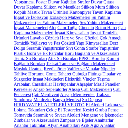
Yapıştırıcısı
Poster Duvar Kağıtları
Strafor
Duvar Çıtası
Duvar Kaplama
Silikon ve Mastikler
Silikon
Mum Silikon
Köpük
Mastik
Tavan Ürünleri
Kartonpiyer
Tavan Kaplama
İnşaat ve İzolasyon
İzolasyon Malzemeleri
Su Yalıtım
Malzemeleri
Isı Yalıtım Malzemeleri
Ses Yalıtım Malzemeleri
İnşaat Malzemeleri
Alçı
Cam Tuğla
Çimento
Beton Harcı
Çatı
Kaplama Malzemeleri
İnşaat Kimyasalları
İnşaat Temizlik
Ürünleri
Lavabo Çözücü
Harç ve Sıva Çözücü
Çok Amaçlı
Temizlik
Yağlayıcı ve Pas Çözücü
Yapı Kimyasalları
Derz
Dolgu
Seramik Yapıştırıcılar
Sıvı Conta
Strafor Yapıştırılar
Plastik Boru ve Ek Parçalar
Boru Bağlantı ve Aksesuarları
Temiz Su Boruları
Atık Su Boruları
PPRC Borular
Kombi
Bağlantı Boruları
Tesisat Tamir ve Bağlantı Malzemeleri
Musluk Uzatma
Regülatörler
Valfler ve Vanalar
Nipeller
Tahliye Hortumu
Conta
Taharet Çubuğu
Fittings
Tıpalar ve
Süzgeçler
İnşaat Makineleri
Elektrikli Vinçler
Taşıma
Arabaları
Caraskallar
Havlupanlar
Ahşaplar
Masif Paneller
Keresteler
Ahşap Seperatörler
Ahşap Çatı Malzemeleri
Çatı
Penceresi
Çatı Merdiveni
Ahşap Merdivenler
Trabzan
Sundurma
Menfezler
Banyo Menfezi
Su Deposu
HIRDAVAT EL ALETLERİ VE OTO
El Aletleri
Lokma ve
Lokma Takımları
Çekiç
El Testereleri
Kesici Grubu
Pense
Tornavida
Seramik ve Sıvacı Aletleri
Mengene ve İşkenceler
Zımbalar ve Aksesuarları
Zımpara ve Eğeler
Anahtarlar
Anahtar Takımları
Alyan Anahtarları
Açık Ağız Anahtar