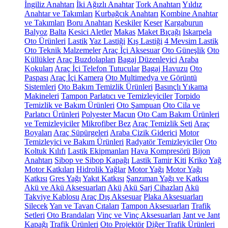
İngiliz Anahtarı
İki Ağızlı Anahtar
Tork Anahtarı
Yıldız
Anahtar ve Takımları
Kurbağcık Anahtarı
Kombine Anahtar
ve Takımları
Boru Anahtarı
Keskiler
Keser
Kargaburun
Balyoz
Balta
Kesici Aletler
Makas
Maket Bıçağı
Iskarpela
Oto Ürünleri
Lastik
Yaz Lastiği
Kış Lastiği
4 Mevsim Lastik
Oto Teknik Malzemeler
Araç İçi Aksesuar
Oto Güneşlik
Oto
Küllükler
Araç Buzdolapları
Bagaj Düzenleyici
Araba
Kokuları
Araç İçi Telefon Tutucular
Bagaj Havuzu
Oto
Paspası
Araç İçi Kamera
Oto Multimedya ve Görüntü
Sistemleri
Oto Bakım Temizlik Ürünleri
Basınçlı Yıkama
Makineleri
Tampon Parlatıcı ve Temizleyiciler
Torpido
Temizlik ve Bakım Ürünleri
Oto Şampuan
Oto Cila ve
Parlatıcı Ürünleri
Polyester Macun
Oto Cam Bakım Ürünleri
ve Temizleyiciler
Mikrofiber Bez
Araç Temizlik Seti
Araç
Boyaları
Araç Süpürgeleri
Araba Çizik Giderici
Motor
Temizleyici ve Bakım Ürünleri
Radyatör Temizleyiciler
Oto
Koltuk Kılıfı
Lastik Ekipmanları
Hava Kompresörü
Bijon
Anahtarı
Sibop ve Sibop Kapağı
Lastik Tamir Kiti
Kriko
Yağ
Motor Katkıları
Hidrolik Yağlar
Motor Yağı
Motor Yağı
Katkısı
Gres Yağı
Yakıt Katkısı
Şanzıman Yağı ve Katkısı
Akü ve Akü Aksesuarları
Akü
Akü Şarj Cihazları
Akü
Takviye Kablosu
Araç Dış Aksesuar
Plaka Aksesuarları
Silecek
Yan ve Tavan Çıtaları
Tampon Aksesuarları
Trafik
Setleri
Oto Brandaları
Vinç ve Vinç Aksesuarları
Jant ve Jant
Kapağı
Trafik Ürünleri
Oto Projektör
Diğer Trafik Ürünleri