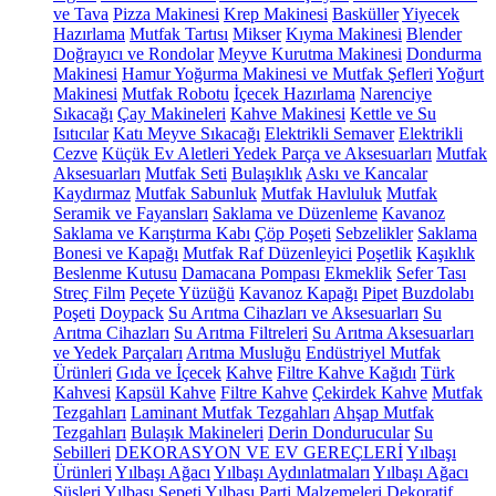
ve Tava
Pizza Makinesi
Krep Makinesi
Basküller
Yiyecek
Hazırlama
Mutfak Tartısı
Mikser
Kıyma Makinesi
Blender
Doğrayıcı ve Rondolar
Meyve Kurutma Makinesi
Dondurma
Makinesi
Hamur Yoğurma Makinesi ve Mutfak Şefleri
Yoğurt
Makinesi
Mutfak Robotu
İçecek Hazırlama
Narenciye
Sıkacağı
Çay Makineleri
Kahve Makinesi
Kettle ve Su
Isıtıcılar
Katı Meyve Sıkacağı
Elektrikli Semaver
Elektrikli
Cezve
Küçük Ev Aletleri Yedek Parça ve Aksesuarları
Mutfak
Aksesuarları
Mutfak Seti
Bulaşıklık
Askı ve Kancalar
Kaydırmaz
Mutfak Sabunluk
Mutfak Havluluk
Mutfak
Seramik ve Fayansları
Saklama ve Düzenleme
Kavanoz
Saklama ve Karıştırma Kabı
Çöp Poşeti
Sebzelikler
Saklama
Bonesi ve Kapağı
Mutfak Raf Düzenleyici
Poşetlik
Kaşıklık
Beslenme Kutusu
Damacana Pompası
Ekmeklik
Sefer Tası
Streç Film
Peçete Yüzüğü
Kavanoz Kapağı
Pipet
Buzdolabı
Poşeti
Doypack
Su Arıtma Cihazları ve Aksesuarları
Su
Arıtma Cihazları
Su Arıtma Filtreleri
Su Arıtma Aksesuarları
ve Yedek Parçaları
Arıtma Musluğu
Endüstriyel Mutfak
Ürünleri
Gıda ve İçecek
Kahve
Filtre Kahve Kağıdı
Türk
Kahvesi
Kapsül Kahve
Filtre Kahve
Çekirdek Kahve
Mutfak
Tezgahları
Laminant Mutfak Tezgahları
Ahşap Mutfak
Tezgahları
Bulaşık Makineleri
Derin Dondurucular
Su
Sebilleri
DEKORASYON VE EV GEREÇLERİ
Yılbaşı
Ürünleri
Yılbaşı Ağacı
Yılbaşı Aydınlatmaları
Yılbaşı Ağacı
Süsleri
Yılbaşı Sepeti
Yılbaşı Parti Malzemeleri
Dekoratif