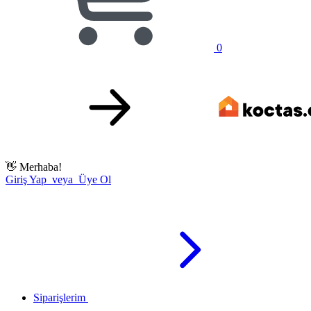
0
👋
Merhaba!
Giriş Yap veya Üye Ol
Siparişlerim