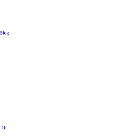
 Blog
ı Ol