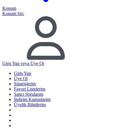
Konum
Konum Seç
Giriş Yap
veya Üye Ol
Giriş Yap
Üye Ol
Siparişlerim
Favori Listelerim
Satıcı Sorularım
İndirim Kuponlarım
Üyelik Bilgilerim