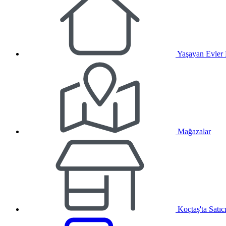
Yaşayan Evler
Mağazalar
Koçtaş'ta Satıc