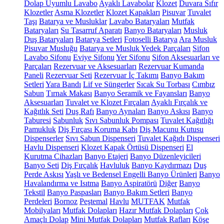
Dolap Uyumlu Lavabo
Ayaklı Lavabolar
Klozet
Duvara Sıfır
Klozetler
Asma Klozetler
Klozet Kapakları
Pisuvar
Tuvalet
Taşı
Batarya ve Musluklar
Lavabo Bataryaları
Mutfak
Bataryaları
Su Tasarruf Aparatı
Banyo Bataryaları
Musluk
Duş Bataryaları
Batarya Setleri
Fotoselli Batarya
Ara Musluk
Pisuvar Musluğu
Batarya ve Musluk Yedek Parçaları
Sifon
Lavabo Sifonu
Eviye Sifonu
Yer Sifonu
Sifon Aksesuarları ve
Parçaları
Rezervuar ve Aksesuarları
Rezervuar Kumanda
Paneli
Rezervuar Seti
Rezervuar İç Takımı
Banyo Bakım
Setleri
Yara Bandı
Lif ve Süngerler
Sıcak Su Torbası
Cımbız
Sabun
Tırnak Makası
Banyo Seramik ve Fayansları
Banyo
Aksesuarları
Tuvalet ve Klozet Fırçaları
Ayaklı Fırçalık ve
Kağıtlık Seti
Duş Rafı
Banyo Aynaları
Banyo Askısı
Banyo
Taburesi
Sabunluk
Sıvı Sabunluk Pompası
Tuvalet Kağıtlığı
Pamukluk
Diş Fırçası Koruma Kabı
Diş Macunu Kutusu
Dispenserler
Sıvı Sabun Dispenseri
Tuvalet Kağıdı Dispenseri
Havlu Dispenseri
Klozet Kapak Örtüsü Dispenseri
El
Kurutma Cihazları
Banyo Etajeri
Banyo Düzenleyicileri
Banyo Seti
Diş Fırçalık
Havluluk
Banyo Kaydırmazı
Duş
Perde Askısı
Yaşlı ve Bedensel Engelli Banyo Ürünleri
Banyo
Havalandırma ve Isıtma
Banyo Aspiratörü
Diğer
Banyo
Tekstil
Banyo Paspasları
Banyo Bakım Setleri
Banyo
Perdeleri
Bornoz
Peştemal
Havlu
MUTFAK
Mutfak
Mobilyaları
Mutfak Dolapları
Hazır Mutfak Dolapları
Çok
Amaçlı Dolap
Mini Mutfak Dolapları
Mutfak Rafları
Köşe