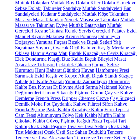
Mutfak Dolapları
Mutfak Boy Dolabı
Kiler Dolabı
Ekmek ve
Sebze Dolabı
Tabureler
Sandalye
Mutfak Sandalyeleri
Bar
Sandalyeleri
Katlanır Sandalyeler
Mutfak Köşe Takımları
Masa ve Masa Takımları
Yemek Masası ve Takımları
Mutfak
Masası ve Takımları
Eviye
Mutfak Bataryaları
Mutfak
Gereçleri
Kesme Tahtası
Rende
Servis Gereçleri
Patates Ezici
Manuel Kıyma Makinesi
Krema Pompası
Dilimleyici
Doğrayıcı
Yumurta Fırçası
Bıçak ve Bıçak Setleri
Yağ
Sıçratmaz
Soyucu, Oyacak
Ölçü Kabı ve Kaşığı
Merdane ve
Oklava
Hamur Açma Matı
Fındık Kıracağı ve Ceviz Kıracağı
Elek
Dondurma Kaşığı
Buz Kalıbı
Bıçak Bileyici Masat
Açacak ve Tirbuşon
Çekirdek Çıkarıcı
Çırpıcı
Sebze
Kurutucu
Huni
Baharat Öğütücü
Havan
Hamburger Presi
Sarımsak Ezici
Kaşık ve Kepçe Altlığı
Bıçak Standı
Süzgeç
Nihale
İçli Köfte Aparatı
Yumurta Zamanlayıcı
Dondurma
Kalıbı
Buz Kovası
Et Dövme Aleti
Sarma Makinesi
Kahve
Değirmenleri
Limon Sıkacağı
Pişirme Grubu
Çay ve Kahve
Demleme
French Press
Dripper
Chemex
Cezve
Çay Süzgeci
Demlik
Moka Pot
Çaydanlık
Kahve Filtresi
Sifon Kahve
Fırında Pişirme
Pasta Kalıbı
Kurabiye Kalıbı
Fırın Tepsisi
Cam Tepsi
Alüminyum Folyo
Kek Kalıbı
Muffin Kalıbı
Çikolata Kalıbı
Güveç
Pişirme Kağıdı
Pizza Tepsisi
Tart
Kalıbı
Ocak Üstü Pişirme
Tava ve Tava Setleri
Ocak Üstü
Tost Makinesi
Ocak Üstü Sac
Sahan
Düdüklü Tencere
Tencere ve Tava Aksesuarları
Tencere ve Tencere Setleri
Çöp