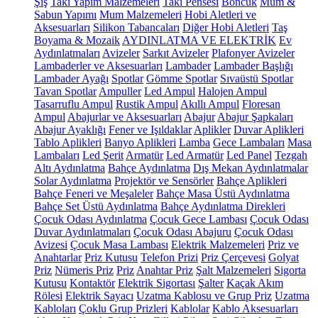
Şiş
Takı Yapım Malzemeleri
Takı Pensesi
Boncuk
Mum &
Sabun Yapımı
Mum Malzemeleri
Hobi Aletleri ve
Aksesuarları
Silikon Tabancaları
Diğer Hobi Aletleri
Taş
Boyama & Mozaik
AYDINLATMA VE ELEKTRİK
Ev
Aydınlatmaları
Avizeler
Sarkıt Avizeler
Plafonyer Avizeler
Lambaderler ve Aksesuarları
Lambader
Lambader Başlığı
Lambader Ayağı
Spotlar
Gömme Spotlar
Sıvaüstü Spotlar
Tavan Spotlar
Ampuller
Led Ampul
Halojen Ampul
Tasarruflu Ampul
Rustik Ampul
Akıllı Ampul
Floresan
Ampul
Abajurlar ve Aksesuarları
Abajur
Abajur Şapkaları
Abajur Ayaklığı
Fener ve Işıldaklar
Aplikler
Duvar Aplikleri
Tablo Aplikleri
Banyo Aplikleri
Lamba
Gece Lambaları
Masa
Lambaları
Led Şerit
Armatür
Led Armatür
Led Panel
Tezgah
Altı Aydınlatma
Bahçe Aydınlatma
Dış Mekan Aydınlatmalar
Solar Aydınlatma
Projektör ve Sensörler
Bahçe Aplikleri
Bahçe Feneri ve Meşaleler
Bahçe Masa Üstü Aydınlatma
Bahçe Set Üstü Aydınlatma
Bahçe Aydınlatma Direkleri
Çocuk Odası Aydınlatma
Çocuk Gece Lambası
Çocuk Odası
Duvar Aydınlatmaları
Çocuk Odası Abajuru
Çocuk Odası
Avizesi
Çocuk Masa Lambası
Elektrik Malzemeleri
Priz ve
Anahtarlar
Priz Kutusu
Telefon Prizi
Priz Çerçevesi
Golyat
Priz
Nümeris Priz
Priz
Anahtar Priz
Şalt Malzemeleri
Sigorta
Kutusu
Kontaktör
Elektrik Sigortası
Şalter
Kaçak Akım
Rölesi
Elektrik Sayacı
Uzatma Kablosu ve Grup Priz
Uzatma
Kabloları
Çoklu Grup Prizleri
Kablolar
Kablo Aksesuarları