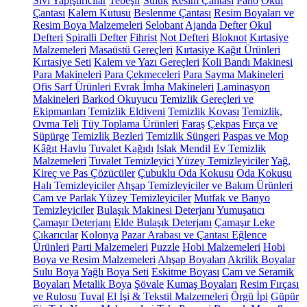
Sıvı Yapıştırıcılar
Tebeşir
Suluk
Resim Çantası
Pano
Okul
Çantası
Kalem Kutusu
Beslenme Çantası
Resim Boyaları ve
Resim Boya Malzemeleri
Selobant
Ajanda
Defter
Okul
Defteri
Spiralli Defter
Fihrist
Not Defteri
Bloknot
Kırtasiye
Malzemeleri
Masaüstü Gereçleri
Kırtasiye Kağıt Ürünleri
Kırtasiye Seti
Kalem ve Yazı Gereçleri
Koli Bandı Makinesi
Para Makineleri
Para Çekmeceleri
Para Sayma Makineleri
Ofis Sarf Ürünleri
Evrak İmha Makineleri
Laminasyon
Makineleri
Barkod Okuyucu
Temizlik Gereçleri ve
Ekipmanları
Temizlik Eldiveni
Temizlik Kovası
Temizlik,
Ovma Teli
Tüy Toplama Ürünleri
Faraş
Çekpas
Fırça ve
Süpürge
Temizlik Bezleri
Temizlik Süngeri
Paspas ve Mop
Kâğıt Havlu
Tuvalet Kağıdı
Islak Mendil
Ev Temizlik
Malzemeleri
Tuvalet Temizleyici
Yüzey Temizleyiciler
Yağ,
Kireç ve Pas Çözücüler
Çubuklu Oda Kokusu
Oda Kokusu
Halı Temizleyiciler
Ahşap Temizleyiciler ve Bakım Ürünleri
Cam ve Parlak Yüzey Temizleyiciler
Mutfak ve Banyo
Temizleyiciler
Bulaşık Makinesi Deterjanı
Yumuşatıcı
Çamaşır Deterjanı
Elde Bulaşık Deterjanı
Çamaşır Leke
Çıkarıcılar
Kolonya
Pazar Arabası ve Çantası
Eğlence
Ürünleri
Parti Malzemeleri
Puzzle
Hobi Malzemeleri
Hobi
Boya ve Resim Malzemeleri
Ahşap Boyaları
Akrilik Boyalar
Sulu Boya
Yağlı Boya Seti
Eskitme Boyası
Cam ve Seramik
Boyaları
Metalik Boya
Şövale
Kumaş Boyaları
Resim Fırçası
ve Rulosu
Tuval
El İşi & Tekstil Malzemeleri
Örgü İpi
Güpür