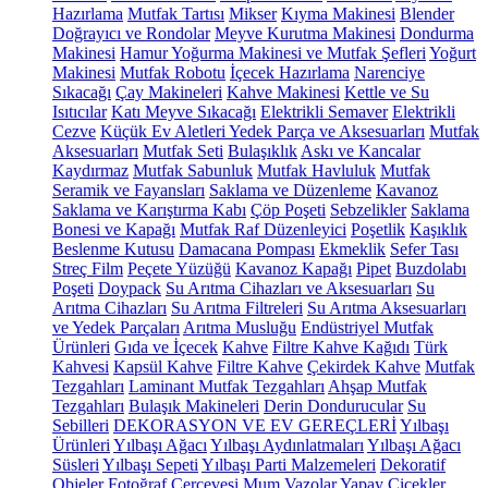
Hazırlama
Mutfak Tartısı
Mikser
Kıyma Makinesi
Blender
Doğrayıcı ve Rondolar
Meyve Kurutma Makinesi
Dondurma
Makinesi
Hamur Yoğurma Makinesi ve Mutfak Şefleri
Yoğurt
Makinesi
Mutfak Robotu
İçecek Hazırlama
Narenciye
Sıkacağı
Çay Makineleri
Kahve Makinesi
Kettle ve Su
Isıtıcılar
Katı Meyve Sıkacağı
Elektrikli Semaver
Elektrikli
Cezve
Küçük Ev Aletleri Yedek Parça ve Aksesuarları
Mutfak
Aksesuarları
Mutfak Seti
Bulaşıklık
Askı ve Kancalar
Kaydırmaz
Mutfak Sabunluk
Mutfak Havluluk
Mutfak
Seramik ve Fayansları
Saklama ve Düzenleme
Kavanoz
Saklama ve Karıştırma Kabı
Çöp Poşeti
Sebzelikler
Saklama
Bonesi ve Kapağı
Mutfak Raf Düzenleyici
Poşetlik
Kaşıklık
Beslenme Kutusu
Damacana Pompası
Ekmeklik
Sefer Tası
Streç Film
Peçete Yüzüğü
Kavanoz Kapağı
Pipet
Buzdolabı
Poşeti
Doypack
Su Arıtma Cihazları ve Aksesuarları
Su
Arıtma Cihazları
Su Arıtma Filtreleri
Su Arıtma Aksesuarları
ve Yedek Parçaları
Arıtma Musluğu
Endüstriyel Mutfak
Ürünleri
Gıda ve İçecek
Kahve
Filtre Kahve Kağıdı
Türk
Kahvesi
Kapsül Kahve
Filtre Kahve
Çekirdek Kahve
Mutfak
Tezgahları
Laminant Mutfak Tezgahları
Ahşap Mutfak
Tezgahları
Bulaşık Makineleri
Derin Dondurucular
Su
Sebilleri
DEKORASYON VE EV GEREÇLERİ
Yılbaşı
Ürünleri
Yılbaşı Ağacı
Yılbaşı Aydınlatmaları
Yılbaşı Ağacı
Süsleri
Yılbaşı Sepeti
Yılbaşı Parti Malzemeleri
Dekoratif
Objeler
Fotoğraf Çerçevesi
Mum
Vazolar
Yapay Çiçekler