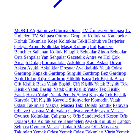
MOBİLYA
Salon ve Oturma Odası
TV Ünitesi ve Sehpası
Tv
Üniteleri
TV Sehpası
Oturma Grupları
Koltuk ve Kanepeler
Koltuk Takımları
Köşe Koltuklar
Tekli Koltuk ve Berjerler
Çekyat
Armut Koltuklar
Masaj Koltuğu
Puf
Bank ve
Benchler
Sallanan Koltuk
Kitaplık
Sehpalar
Zigon Sehpalar
Orta Sehpalar
Yan Sehpalar
Gazetelik
Antre ve Hol
Çok
Amaçlı Dolap
Portmantolar
Askılıklar
Kapı Askısı
Duvar
Askısı
Ayaklı Askılıklar
Dresuar
Ayakkabılık
Yatak Odası
Gardırop
Kapaklı Gardırop
Sürgülü Gardırop
Bez Gardırop
Açık Dolap
Köşe Gardırop
Yüklük
Baza
Tek Kişilik Baza
Çift Kişilik Baza
Yatak Başlığı
Çift Kişilik Yatak Başlığı
Tek
Kişilik Yatak Başlığı
Yatak
Çift Kişilik Yatak
Tek Kişilik
Yatak
Hasta Yatağı
Yatak Pedi & Şiltesi
Karyola
Tek Kişilik
Karyola
Çift Kişilik Karyola
Şifonyerler
Komodin
Yatak
Odası Takımları
Makyaj Masası
Takı Dolabı
Sandık
Paravan
Ofis ve Çalışma Mobilyaları
Çalışma ve Bilgisayar Masası
Oyuncu Koltukları
Çalışma ve Ofis Sandalyeleri
Keson
Ofis
Dolabı
Ofis Koltukları ve Kanepeleri
Ayaklı Küllükler
Laptop
Sehpası
Oyuncu Masası
Toplantı Masası
Ofis Masası ve
Takımları
Yemek Odası
Yemek Odası Takımları
Vitrin
Yemek