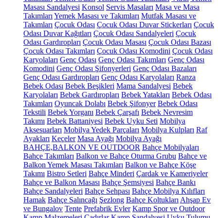
Masası Sandalyesi
Konsol
Servis Masaları
Masa ve Masa
Takımları
Yemek Masası ve Takımları
Mutfak Masası ve
Takımları
Çocuk Odası
Çocuk Odası Duvar Stickerları
Çocuk
Odası Duvar Kağıtları
Çocuk Odası Sandalyeleri
Çocuk
Odası Gardıropları
Çocuk Odası Masası
Çocuk Odası Bazası
Çocuk Odası Takımları
Çocuk Odası Komodini
Çocuk Odası
Karyolaları
Genç Odası
Genç Odası Takımları
Genç Odası
Komodini
Genç Odası Şifonyerleri
Genç Odası Bazaları
Genç Odası Gardıropları
Genç Odası Karyolaları
Ranza
Bebek Odası
Bebek Beşikleri
Mama Sandalyesi
Bebek
Karyolaları
Bebek Gardıropları
Bebek Yatakları
Bebek Odası
Takımları
Oyuncak Dolabı
Bebek Şifonyer
Bebek Odası
Tekstili
Bebek Yorganı
Bebek Çarşafı
Bebek Nevresim
Takımı
Bebek Battaniyesi
Bebek Uyku Seti
Mobilya
Aksesuarları
Mobilya Yedek Parçaları
Mobilya Kulpları
Raf
Ayakları
Keçeler
Masa Ayağı
Mobilya Ayağı
BAHÇE,BALKON VE OUTDOOR
Bahçe Mobilyaları
Bahçe Takımları
Balkon ve Bahçe Oturma Grubu
Bahçe ve
Balkon Yemek Masası Takımları
Balkon ve Bahçe Köşe
Takımı
Bistro Setleri
Bahçe Minderi
Çardak ve Kameriyeler
Bahçe ve Balkon Masası
Bahçe Şemsiyesi
Bahçe Bankı
Bahçe Sandalyeleri
Bahçe Sehpası
Bahçe Mobilya Kılıfları
Hamak
Bahçe Salıncağı
Şezlong
Bahçe Koltukları
Ahşap Ev
ve Bungalov
Tente
Prefabrik Evler
Kamp Spor ve Outdoor
Kamp Malzemeleri
Çadırlar
Kamp Sandalyesi
Uyku Tulumu