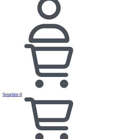
Sepetim
0