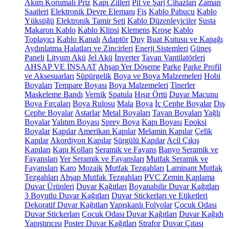
Akım Korumalı Priz
Kapı Zilleri
Pil ve Şarj Cihazları
Zaman
Saatleri
Elektronik Devre Elemanı
Fiş
Kablo Pabucu
Kablo
Yüksüğü
Elektronik Tamir Seti
Kablo Düzenleyiciler
Susta
Makaron Kablo
Kablo Klipsi
Klemens
Kroşe
Kablo
Toplayıcı
Kablo Kanalı
Adaptör
Duy
Buat Kutusu ve Kapağı
Aydınlatma Halatları ve Zincirleri
Enerji Sistemleri
Güneş
Paneli
Lityum Akü
Jel Akü
İnverter
Tavan Vantilatörleri
AHŞAP VE İNŞAAT
Ahşap Yer Döşeme
Parke
Parke Profil
ve Aksesuarları
Süpürgelik
Boya ve Boya Malzemeleri
Hobi
Boyaları
Tempare Boyası
Boya Malzemeleri
Tinerler
Maskeleme Bandı
Vernik
Spatula
Hışır Örtü
Duvar Macunu
Boya Fırçaları
Boya Rulosu
Mala
Boya
İç Cephe Boyalar
Dış
Cephe Boyalar
Astarlar
Metal Boyaları
Tavan Boyaları
Yağlı
Boyalar
Yalıtım Boyası
Sprey Boya
Kapı Boyası
Epoksi
Boyalar
Kapılar
Amerikan Kapılar
Melamin Kapılar
Çelik
Kapılar
Akordiyon Kapılar
Sürgülü Kapılar
Acil Çıkış
Kapıları
Kapı Kolları
Seramik ve Fayans
Banyo Seramik ve
Fayansları
Yer Seramik ve Fayansları
Mutfak Seramik ve
Fayansları
Karo
Mozaik
Mutfak Tezgahları
Laminant Mutfak
Tezgahları
Ahşap Mutfak Tezgahları
PVC Zemin Kaplama
Duvar Ürünleri
Duvar Kağıtları
Boyanabilir Duvar Kağıtları
3 Boyutlu Duvar Kağıtları
Duvar Stickerları ve Etiketleri
Dekoratif Duvar Kağıtları
Yapışkanlı Folyolar
Çocuk Odası
Duvar Stickerları
Çocuk Odası Duvar Kağıtları
Duvar Kağıdı
Yapıştırıcısı
Poster Duvar Kağıtları
Strafor
Duvar Çıtası