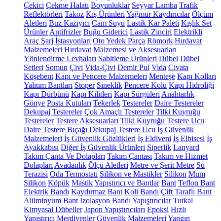
Çekici
Çekme Halatı
Boyunluklar
Seyyar Lamba
Trafik
Reflektörleri
Takoz
Kış Ürünleri
Yağmur Kaydırıcılar
Ölçüm
Aletleri
Buz Kazıyıcı
Cam Suyu
Lastik Kar Paleti
Kışlık Set
Ürünler
Antifrizler
Buğu Giderici
Lastik Zinciri
Elektrikli
Araç Şarj İstasyonları
Oto Yedek Parça
Römork
Hırdavat
Malzemeleri
Hırdavat Malzemesi ve Aksesuarları
Yönlendirme Levhaları
Sabitleme Ürünleri
Dübel
Dübel
Setleri
Somun
Çivi
Vida-Çivi
Demir Pul
Vida
Civata
Köşebent
Kapı ve Pencere Malzemeleri
Menteşe
Kapı Kolları
Yalıtım Bantları
Stoper
Sineklik
Pencere Kolu
Kapı Hidroliği
Kapı Dürbünü
Kapı Kilitleri
Kapı Sürgüleri
Anahtarlık
Gönye
Posta Kutuları
Tekerlek
Testereler
Daire Testereler
Dekupaj Testereler
Çok Amaçlı Testereler
Tilki Kuyruğu
Testereler
Testere Aksesuarları
Tilki Kuyruğu Testere Ucu
Daire Testere Bıçağı
Dekupaj Testere Ucu
İş Güvenlik
Malzemeleri
İş Güvenlik Gözlükleri
İş Eldiveni
İş Elbisesi
İş
Ayakkabısı
Diğer İş Güvenlik Ürünleri
Siperlik
Lanyard
Takım Çanta Ve Dolapları
Takım Çantası
Takım ve Hizmet
Dolapları
Avadanlık
Ölçü Aletleri
Metre ve Şerit Metre
Su
Terazisi
Oda Termostatı
Silikon ve Mastikler
Silikon
Mum
Silikon
Köpük
Mastik
Yapıştırıcı ve Bantlar
Bant
Teflon Bant
Elektrik Bandı
Kaydırmaz Bant
Koli Bandı
Çift Taraflı Bant
Alüminyum Bant
İzolasyon Bandı
Yapıştırıcılar
Tutkal
Kimyasal Dübeller
Japon Yapıştırıcıları
Epoksi
Hızlı
Yapıştırıcı
Merdivenler
Güvenlik Malzemeleri
Yangın