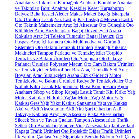
Anahtar ve Takımları
Kurbağcık Anahtarı
Kombine Anahtar
ve Takımları
Boru Anahtarı
Keskiler
Keser
Kargaburun
Balyoz
Balta
Kesici Aletler
Makas
Maket Bıçağı
Iskarpela
Oto Ürünleri
Lastik
Yaz Lastiği
Kış Lastiği
4 Mevsim Lastik
Oto Teknik Malzemeler
Araç İçi Aksesuar
Oto Güneşlik
Oto
Küllükler
Araç Buzdolapları
Bagaj Düzenleyici
Araba
Kokuları
Araç İçi Telefon Tutucular
Bagaj Havuzu
Oto
Paspası
Araç İçi Kamera
Oto Multimedya ve Görüntü
Sistemleri
Oto Bakım Temizlik Ürünleri
Basınçlı Yıkama
Makineleri
Tampon Parlatıcı ve Temizleyiciler
Torpido
Temizlik ve Bakım Ürünleri
Oto Şampuan
Oto Cila ve
Parlatıcı Ürünleri
Polyester Macun
Oto Cam Bakım Ürünleri
ve Temizleyiciler
Mikrofiber Bez
Araç Temizlik Seti
Araç
Boyaları
Araç Süpürgeleri
Araba Çizik Giderici
Motor
Temizleyici ve Bakım Ürünleri
Radyatör Temizleyiciler
Oto
Koltuk Kılıfı
Lastik Ekipmanları
Hava Kompresörü
Bijon
Anahtarı
Sibop ve Sibop Kapağı
Lastik Tamir Kiti
Kriko
Yağ
Motor Katkıları
Hidrolik Yağlar
Motor Yağı
Motor Yağı
Katkısı
Gres Yağı
Yakıt Katkısı
Şanzıman Yağı ve Katkısı
Akü ve Akü Aksesuarları
Akü
Akü Şarj Cihazları
Akü
Takviye Kablosu
Araç Dış Aksesuar
Plaka Aksesuarları
Silecek
Yan ve Tavan Çıtaları
Tampon Aksesuarları
Trafik
Setleri
Oto Brandaları
Vinç ve Vinç Aksesuarları
Jant ve Jant
Kapağı
Trafik Ürünleri
Oto Projektör
Diğer Trafik Ürünleri
İlk Yardım Çantası
Araç Sigortaları
Benzin Bidonu
Acil Çıkış