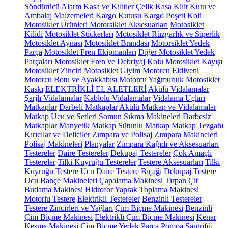
Söndürücü
Alarm
Kasa ve Kilitler
Çelik Kasa
Kilit
Kutu ve
Ambalaj Malzemeleri
Kargo Kutusu
Kargo Poşeti
Koli
Motosiklet Ürünleri
Motorsiklet Aksesuarları
Motosiklet
Kilidi
Motosiklet Stickerları
Motosiklet Rüzgarlık ve Siperlik
Motosiklet Aynası
Motosiklet Brandası
Motorsiklet Yedek
Parça
Motosiklet Fren Ekipmanları
Diğer Motosiklet Yedek
Parçaları
Motosiklet Fren ve Debriyaj Kolu
Motosiklet Kayışı
Motosiklet Zinciri
Motosiklet Giyim
Motorcu Eldiveni
Motorcu Botu ve Ayakkabısı
Motorcu Yağmurluk
Motosiklet
Kaskı
ELEKTRİKLİ EL ALETLERİ
Akülü Vidalamalar
Şarjlı Vidalamalar
Kablolu Vidalamalar
Vidalama Uçları
Matkaplar
Darbeli Matkaplar
Akülü Matkap ve Vidalamalar
Matkap Ucu ve Setleri
Somun Sıkma Makineleri
Darbesiz
Matkaplar
Manyetik Matkap
Sütunlu Matkap
Matkap Tezgahı
Kırıcılar ve Deliciler
Zımpara ve Polisaj
Zımpara Makineleri
Polisaj Makineleri
Planyalar
Zımpara Kağıdı ve Aksesuarları
Testereler
Daire Testereler
Dekupaj Testereler
Çok Amaçlı
Testereler
Tilki Kuyruğu Testereler
Testere Aksesuarları
Tilki
Kuyruğu Testere Ucu
Daire Testere Bıçağı
Dekupaj Testere
Ucu
Bahçe Makineleri
Çapalama Makinesi
Tırpan
Çit
Budama Makinesi
Hidrofor
Yaprak Toplama Makinesi
Motorlu Testere
Elektrikli Testereler
Benzinli Testereler
Testere Zincirleri ve Yağları
Çim Biçme Makinesi
Benzinli
Çim Biçme Makinesi
Elektrikli Çim Biçme Makinesi
Kenar
Kesme Makinesi
Çim Biçme Yedek Parça
Pompa
Santrifüj