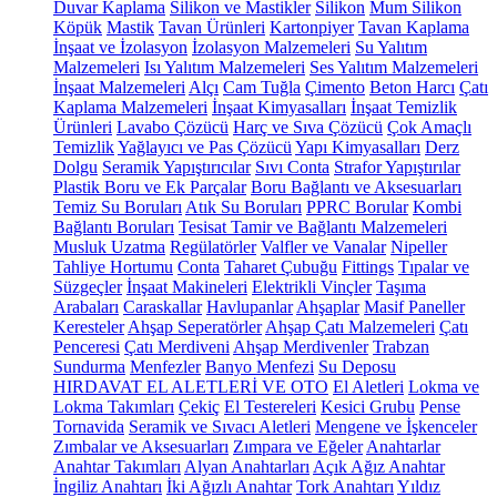
Duvar Kaplama
Silikon ve Mastikler
Silikon
Mum Silikon
Köpük
Mastik
Tavan Ürünleri
Kartonpiyer
Tavan Kaplama
İnşaat ve İzolasyon
İzolasyon Malzemeleri
Su Yalıtım
Malzemeleri
Isı Yalıtım Malzemeleri
Ses Yalıtım Malzemeleri
İnşaat Malzemeleri
Alçı
Cam Tuğla
Çimento
Beton Harcı
Çatı
Kaplama Malzemeleri
İnşaat Kimyasalları
İnşaat Temizlik
Ürünleri
Lavabo Çözücü
Harç ve Sıva Çözücü
Çok Amaçlı
Temizlik
Yağlayıcı ve Pas Çözücü
Yapı Kimyasalları
Derz
Dolgu
Seramik Yapıştırıcılar
Sıvı Conta
Strafor Yapıştırılar
Plastik Boru ve Ek Parçalar
Boru Bağlantı ve Aksesuarları
Temiz Su Boruları
Atık Su Boruları
PPRC Borular
Kombi
Bağlantı Boruları
Tesisat Tamir ve Bağlantı Malzemeleri
Musluk Uzatma
Regülatörler
Valfler ve Vanalar
Nipeller
Tahliye Hortumu
Conta
Taharet Çubuğu
Fittings
Tıpalar ve
Süzgeçler
İnşaat Makineleri
Elektrikli Vinçler
Taşıma
Arabaları
Caraskallar
Havlupanlar
Ahşaplar
Masif Paneller
Keresteler
Ahşap Seperatörler
Ahşap Çatı Malzemeleri
Çatı
Penceresi
Çatı Merdiveni
Ahşap Merdivenler
Trabzan
Sundurma
Menfezler
Banyo Menfezi
Su Deposu
HIRDAVAT EL ALETLERİ VE OTO
El Aletleri
Lokma ve
Lokma Takımları
Çekiç
El Testereleri
Kesici Grubu
Pense
Tornavida
Seramik ve Sıvacı Aletleri
Mengene ve İşkenceler
Zımbalar ve Aksesuarları
Zımpara ve Eğeler
Anahtarlar
Anahtar Takımları
Alyan Anahtarları
Açık Ağız Anahtar
İngiliz Anahtarı
İki Ağızlı Anahtar
Tork Anahtarı
Yıldız