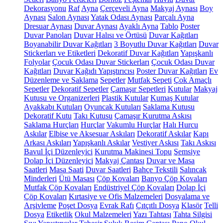
Dekorasyonu
Raf
Ayna
Çerçeveli Ayna
Makyaj Aynası
Boy
Aynası
Salon Aynası
Yatak Odası Aynası
Parçalı Ayna
Dresuar Aynası
Duvar Aynası
Ayaklı Ayna
Tablo
Poster
Duvar Panoları
Duvar Halısı ve Örtüsü
Duvar Kağıtları
Boyanabilir Duvar Kağıtları
3 Boyutlu Duvar Kağıtları
Duvar
Stickerları ve Etiketleri
Dekoratif Duvar Kağıtları
Yapışkanlı
Folyolar
Çocuk Odası Duvar Stickerları
Çocuk Odası Duvar
Kağıtları
Duvar Kağıdı Yapıştırıcısı
Poster Duvar Kağıtları
Ev
Düzenleme ve Saklama
Sepetler
Mutfak Sepeti
Çok Amaçlı
Sepetler
Dekoratif Sepetler
Çamaşır Sepetleri
Kutular
Makyaj
Kutusu ve Organizerleri
Plastik Kutular
Kumaş Kutular
Ayakkabı Kutuları
Oyuncak Kutuları
Saklama Kutusu
Dekoratif Kutu
Takı Kutusu
Çamaşır Kurutma Askısı
Saklama Hurçları
Hurçlar
Vakumlu Hurçlar
Halı Hurcu
Askılar
Elbise ve Aksesuar Askıları
Dekoratif Askılar
Kapı
Arkası Askıları
Yapışkanlı Askılar
Vestiyer Askısı
Takı Askısı
Bavul İçi Düzenleyici
Kurutma Makinesi Topu
Şemsiye
Dolap İçi Düzenleyici
Makyaj Çantası
Duvar ve Masa
Saatleri
Masa Saati
Duvar Saatleri
Bahçe Tekstili
Salıncak
Minderleri
Ütü Masası
Çöp Kovaları
Banyo Çöp Kovaları
Mutfak Çöp Kovaları
Endüstriyel Çöp Kovaları
Dolap İçi
Çöp Kovaları
Kırtasiye ve Ofis Malzemeleri
Dosyalama ve
Arşivleme
Poşet Dosya
Evrak Rafı
Çıtçıtlı Dosya
Klasör
Telli
Dosya
Etiketlik
Okul Malzemeleri
Yazı Tahtası
Tahta Silgisi