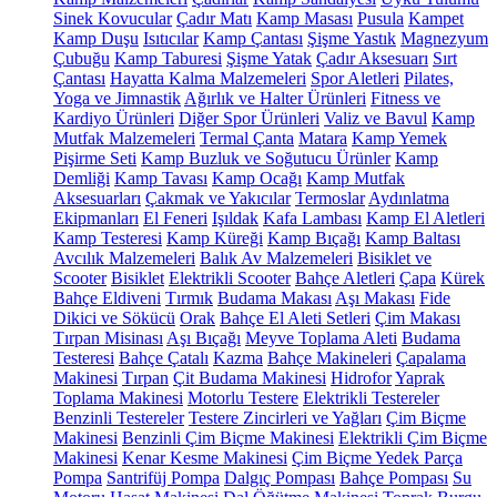
Sinek Kovucular
Çadır Matı
Kamp Masası
Pusula
Kampet
Kamp Duşu
Isıtıcılar
Kamp Çantası
Şişme Yastık
Magnezyum
Çubuğu
Kamp Taburesi
Şişme Yatak
Çadır Aksesuarı
Sırt
Çantası
Hayatta Kalma Malzemeleri
Spor Aletleri
Pilates,
Yoga ve Jimnastik
Ağırlık ve Halter Ürünleri
Fitness ve
Kardiyo Ürünleri
Diğer Spor Ürünleri
Valiz ve Bavul
Kamp
Mutfak Malzemeleri
Termal Çanta
Matara
Kamp Yemek
Pişirme Seti
Kamp Buzluk ve Soğutucu Ürünler
Kamp
Demliği
Kamp Tavası
Kamp Ocağı
Kamp Mutfak
Aksesuarları
Çakmak ve Yakıcılar
Termoslar
Aydınlatma
Ekipmanları
El Feneri
Işıldak
Kafa Lambası
Kamp El Aletleri
Kamp Testeresi
Kamp Küreği
Kamp Bıçağı
Kamp Baltası
Avcılık Malzemeleri
Balık Av Malzemeleri
Bisiklet ve
Scooter
Bisiklet
Elektrikli Scooter
Bahçe Aletleri
Çapa
Kürek
Bahçe Eldiveni
Tırmık
Budama Makası
Aşı Makası
Fide
Dikici ve Sökücü
Orak
Bahçe El Aleti Setleri
Çim Makası
Tırpan Misinası
Aşı Bıçağı
Meyve Toplama Aleti
Budama
Testeresi
Bahçe Çatalı
Kazma
Bahçe Makineleri
Çapalama
Makinesi
Tırpan
Çit Budama Makinesi
Hidrofor
Yaprak
Toplama Makinesi
Motorlu Testere
Elektrikli Testereler
Benzinli Testereler
Testere Zincirleri ve Yağları
Çim Biçme
Makinesi
Benzinli Çim Biçme Makinesi
Elektrikli Çim Biçme
Makinesi
Kenar Kesme Makinesi
Çim Biçme Yedek Parça
Pompa
Santrifüj Pompa
Dalgıç Pompası
Bahçe Pompası
Su