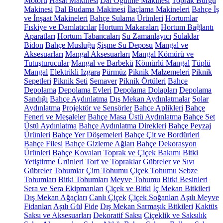
Motoru
Hasat Makinesi
Dal Öğütme Makinesi
Toprak Burgu
Makinesi
Dal Budama Makinesi
İlaçlama Makineleri
Bahçe İş
ve İnşaat Makineleri
Bahçe Sulama Ürünleri
Hortumlar
Fıskiye ve Damlatıcılar
Hortum Makaraları
Hortum Bağlantı
Aparatları
Hortum Tabancaları
Su Zamanlayıcı
Sulaklar
Bidon
Bahçe Musluğu
Şişme Su Deposu
Mangal ve
Aksesuarları
Mangal Aksesuarları
Mangal Kömürü ve
Tutuşturucular
Mangal ve Barbekü
Kömürlü Mangal
Tüplü
Mangal
Elektrikli Izgara
Pürmüz
Piknik Malzemeleri
Piknik
Sepetleri
Piknik Seti
Semaver
Piknik Örtüleri
Bahçe
Depolama
Depolama Evleri
Depolama Dolapları
Depolama
Sandığı
Bahçe Aydınlatma
Dış Mekan Aydınlatmalar
Solar
Aydınlatma
Projektör ve Sensörler
Bahçe Aplikleri
Bahçe
Feneri ve Meşaleler
Bahçe Masa Üstü Aydınlatma
Bahçe Set
Üstü Aydınlatma
Bahçe Aydınlatma Direkleri
Bahçe Peyzaj
Ürünleri
Bahçe Yer Döşemeleri
Bahçe Çit ve Bordürleri
Bahçe Filesi
Bahçe Gizleme Ağları
Bahçe Dekorasyon
Ürünleri
Bahçe Kovaları
Toprak ve Çiçek Bakımı
Bitki
Yetiştirme Ürünleri
Torf ve Topraklar
Gübreler ve Sıvı
Gübreler
Tohumlar
Çim Tohumu
Çiçek Tohumu
Sebze
Tohumları
Bitki Tohumları
Meyve Tohumu
Bitki Besinleri
Sera ve Sera Ekipmanları
Çiçek ve Bitki
İç Mekan Bitkileri
Dış Mekan Ağaçları
Canlı Çiçek
Çiçek Soğanları
Aşılı Meyve
Fidanları
Aşılı Gül
Fide
Dış Mekan Sarmaşık Bitkileri
Kaktüs
Saksı ve Aksesuarları
Dekoratif Saksı
Çiçeklik ve Saksılık