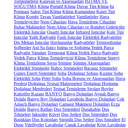
Termometresi
Karavan ve Aksesuarları
ISITMA VE
SOĞUTMA
Klima
Portatif Klima
Duvar Tipi Klima
Isı
Pompası
Salon Tipi Klima
Klima Kumandası
Kaset Tipi
Klima
Kombi
Tavan Vantilatörleri
Vantilatörler
Hava
Temizleyiciler
Nem Cihazları
Hava Temizleme Cihazları
Buhar Makineleri
Nem Alma Cihazları ve Rutubet Gidericiler
Elektrikli Isıtıcılar
Quartz Isıtıcılar
Infrared Isıtıcılar
Kule Tipi
Isıtıcılar
Yağlı Radyatör
Fanlı Isıtıcılar
Elektrikli Radyatörler
Dış Mekan Isıtıcılar
Havlupanlar
Radyatörler
Termosifonlar
Şofbenler
Ani Su Isıtıcı
Isıtma ve Soğutma Yedek Parça
Radyatör Vanaları
Termostat
Klima Yedek Parça
Radyatör
Yedek Parça
Klima Temizleyicisi
Klima Temizleme Spreyi
Klima Temizleme Sıvısı
Şömine
Şömine Aksesuarları
Elektrikli Şömineler
Bahçe Şömineleri
Bacasız Şömineler
Güneş Enerji Sistemleri
Soba
Doğalgaz Sobası
Kuzine Soba
Elektrikli Soba
Pelet Soba
Soba Borusu ve Aksesuarları
Hava
Perdesi
Doğalgaz Tesisat Malzemeleri
Doğalgaz Hortumu
Doğalgaz Menfezleri
Tesisat Temizleme Sıvıları
Boyler
Kalorifer Kazanı
BANYO
Banyo Dolapları
Aynalı Banyo
Dolabı
Banyo Boy Dolapları
Lavabolu Banyo Dolapları
Çok
Amaçlı Banyo Dolapları
Çamaşır Makinesi Dolapları
Ecza
Dolabı
Banyo Rafları
Duş Sistemleri
Duşakabin
Duş
Tekneleri
Jakuziler
Küvet
Duş Setleri
Duş Sistemleri
Duş
Başlıkları
Duş Kolonları
Sürgülü Duş Setleri
Duş Spiralleri
El
Duşu
Vitrifiyeler
Lavabolar
Çanak Lavabolar
Köşe Lavabolar