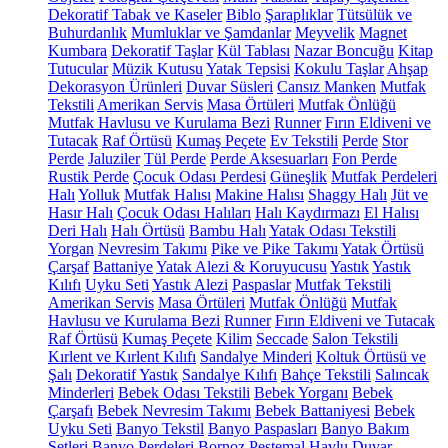
Dekoratif Tabak ve Kaseler
Biblo
Şaraplıklar
Tütsülük ve
Buhurdanlık
Mumluklar ve Şamdanlar
Meyvelik
Magnet
Kumbara
Dekoratif Taşlar
Kül Tablası
Nazar Boncuğu
Kitap
Tutucular
Müzik Kutusu
Yatak Tepsisi
Kokulu Taşlar
Ahşap
Dekorasyon Ürünleri
Duvar Süsleri
Cansız Manken
Mutfak
Tekstili
Amerikan Servis
Masa Örtüleri
Mutfak Önlüğü
Mutfak Havlusu ve Kurulama Bezi
Runner
Fırın Eldiveni ve
Tutacak
Raf Örtüsü
Kumaş Peçete
Ev Tekstili
Perde
Stor
Perde
Jaluziler
Tül Perde
Perde Aksesuarları
Fon Perde
Rustik Perde
Çocuk Odası Perdesi
Güneşlik
Mutfak Perdeleri
Halı
Yolluk
Mutfak Halısı
Makine Halısı
Shaggy Halı
Jüt ve
Hasır Halı
Çocuk Odası Halıları
Halı Kaydırmazı
El Halısı
Deri Halı
Halı Örtüsü
Bambu Halı
Yatak Odası Tekstili
Yorgan
Nevresim Takımı
Pike ve Pike Takımı
Yatak Örtüsü
Çarşaf
Battaniye
Yatak Alezi & Koruyucusu
Yastık
Yastık
Kılıfı
Uyku Seti
Yastık Alezi
Paspaslar
Mutfak Tekstili
Amerikan Servis
Masa Örtüleri
Mutfak Önlüğü
Mutfak
Havlusu ve Kurulama Bezi
Runner
Fırın Eldiveni ve Tutacak
Raf Örtüsü
Kumaş Peçete
Kilim
Seccade
Salon Tekstili
Kırlent ve Kırlent Kılıfı
Sandalye Minderi
Koltuk Örtüsü ve
Şalı
Dekoratif Yastık
Sandalye Kılıfı
Bahçe Tekstili
Salıncak
Minderleri
Bebek Odası Tekstili
Bebek Yorganı
Bebek
Çarşafı
Bebek Nevresim Takımı
Bebek Battaniyesi
Bebek
Uyku Seti
Banyo Tekstil
Banyo Paspasları
Banyo Bakım
Setleri
Banyo Perdeleri
Bornoz
Peştemal
Havlu
Duvar