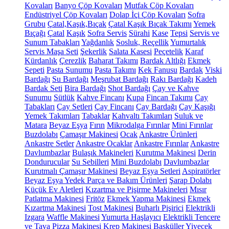
Kovaları
Banyo Çöp Kovaları
Mutfak Çöp Kovaları
Endüstriyel Çöp Kovaları
Dolap İçi Çöp Kovaları
Sofra
Grubu
Çatal,Kaşık,Bıçak
Çatal Kaşık Bıçak Takımı
Yemek
Bıçağı
Çatal
Kaşık
Sofra Servis
Sürahi
Kase
Tepsi
Servis ve
Sunum Tabakları
Yağdanlık
Sosluk, Reçellik
Yumurtalık
Servis Maşa Seti
Şekerlik
Salata Kasesi
Peçetelik
Karaf
Kürdanlık
Çerezlik
Baharat Takımı
Bardak Altlığı
Ekmek
Sepeti
Pasta Sunumu
Pasta Takımı
Kek Fanusu
Bardak
Viski
Bardağı
Su Bardağı
Meşrubat Bardağı
Rakı Bardağı
Kadeh
Bardak Seti
Bira Bardağı
Shot Bardağı
Çay ve Kahve
Sunumu
Sütlük
Kahve Fincanı
Kupa
Fincan Takımı
Çay
Tabakları
Çay Setleri
Çay Fincanı
Çay Bardağı
Çay Kaşığı
Yemek Takımları
Tabaklar
Kahvaltı Takımları
Suluk ve
Matara
Beyaz Eşya
Fırın
Mikrodalga Fırınlar
Mini Fırınlar
Buzdolabı
Çamaşır Makinesi
Ocak
Ankastre Ürünleri
Ankastre Setler
Ankastre Ocaklar
Ankastre Fırınlar
Ankastre
Davlumbazlar
Bulaşık Makineleri
Kurutma Makinesi
Derin
Dondurucular
Su Sebilleri
Mini Buzdolabı
Davlumbazlar
Kurutmalı Çamaşır Makinesi
Beyaz Eşya Setleri
Aspiratörler
Beyaz Eşya Yedek Parça ve Bakım Ürünleri
Şarap Dolabı
Küçük Ev Aletleri
Kızartma ve Pişirme Makineleri
Mısır
Patlatma Makinesi
Fritöz
Ekmek Yapma Makinesi
Ekmek
Kızartma Makinesi
Tost Makinesi
Buharlı Pişirici
Elektrikli
Izgara
Waffle Makinesi
Yumurta Haşlayıcı
Elektrikli Tencere
ve Tava
Pizza Makinesi
Krep Makinesi
Basküller
Yiyecek