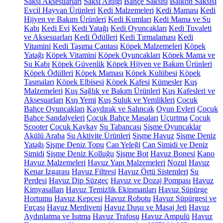
Saksı Aksesuarları
Saksı Altlığı
Bahçe Saksısı
Balkon Saksısı
Evcil Hayvan Ürünleri
Kedi Malzemeleri
Kedi Maması
Kedi
Hijyen ve Bakım Ürünleri
Kedi Kumları
Kedi Mama ve Su
Kabı
Kedi Evi
Kedi Yatağı
Kedi Oyuncakları
Kedi Tuvaleti
ve Aksesuarları
Kedi Ödülleri
Kedi Tırmalaması
Kedi
Vitamini
Kedi Taşıma Çantası
Köpek Malzemeleri
Köpek
Yatağı
Köpek Vitamini
Köpek Oyuncakları
Köpek Mama ve
Su Kabı
Köpek Güvenlik
Köpek Hijyen ve Bakım Ürünleri
Köpek Ödülleri
Köpek Maması
Köpek Kulübesi
Köpek
Tasmaları
Köpek Elbisesi
Köpek Kafesi
Kümesler
Kuş
Malzemeleri
Kuş Sağlık ve Bakım Ürünleri
Kuş Kafesleri ve
Aksesuarları
Kuş Yemi
Kuş Suluk ve Yemlikleri
Çocuk
Bahçe Oyuncakları
Kaydırak ve Salıncak
Oyun Evleri
Çocuk
Bahçe Sandalyeleri
Çocuk Bahçe Masaları
Uçurtma
Çocuk
Scooter
Çocuk Kaykay
Su Tabancası
Şişme Oyuncaklar
Akülü Araba
Su Aktivite Ürünleri
Şişme Havuz
Şişme Deniz
Yatağı
Şişme Deniz Topu
Can Yeleği
Can Simidi ve Deniz
Simidi
Şişme Deniz Kolluğu
Şişme Bot
Havuz Bonesi
Kano
Havuz Malzemeleri
Havuz Yapı Malzemeleri
Nozul
Havuz
Kenar Izgarası
Havuz Filtresi
Havuz Örtü Sistemleri
Su
Perdesi
Havuz Dip Süzgeç
Havuz ve Dozaj Pompası
Havuz
Kimyasalları
Havuz Temizlik Ekipmanları
Havuz Süpürge
Hortumu
Havuz Kepçesi
Havuz Robotu
Havuz Süpürgesi ve
Fırçası
Havuz Merdiveni
Havuz Duşu ve Masaj Jeti
Havuz
Aydınlatma ve Isıtma
Havuz Trafosu
Havuz Ampulü
Havuz