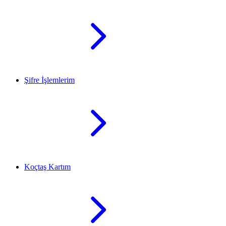
Şifre İşlemlerim
Koçtaş Kartım