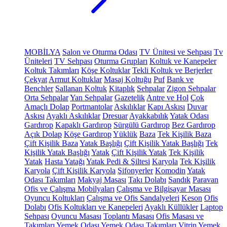
MOBİLYA
Salon ve Oturma Odası
TV Ünitesi ve Sehpası
Tv
Üniteleri
TV Sehpası
Oturma Grupları
Koltuk ve Kanepeler
Koltuk Takımları
Köşe Koltuklar
Tekli Koltuk ve Berjerler
Çekyat
Armut Koltuklar
Masaj Koltuğu
Puf
Bank ve
Benchler
Sallanan Koltuk
Kitaplık
Sehpalar
Zigon Sehpalar
Orta Sehpalar
Yan Sehpalar
Gazetelik
Antre ve Hol
Çok
Amaçlı Dolap
Portmantolar
Askılıklar
Kapı Askısı
Duvar
Askısı
Ayaklı Askılıklar
Dresuar
Ayakkabılık
Yatak Odası
Gardırop
Kapaklı Gardırop
Sürgülü Gardırop
Bez Gardırop
Açık Dolap
Köşe Gardırop
Yüklük
Baza
Tek Kişilik Baza
Çift Kişilik Baza
Yatak Başlığı
Çift Kişilik Yatak Başlığı
Tek
Kişilik Yatak Başlığı
Yatak
Çift Kişilik Yatak
Tek Kişilik
Yatak
Hasta Yatağı
Yatak Pedi & Şiltesi
Karyola
Tek Kişilik
Karyola
Çift Kişilik Karyola
Şifonyerler
Komodin
Yatak
Odası Takımları
Makyaj Masası
Takı Dolabı
Sandık
Paravan
Ofis ve Çalışma Mobilyaları
Çalışma ve Bilgisayar Masası
Oyuncu Koltukları
Çalışma ve Ofis Sandalyeleri
Keson
Ofis
Dolabı
Ofis Koltukları ve Kanepeleri
Ayaklı Küllükler
Laptop
Sehpası
Oyuncu Masası
Toplantı Masası
Ofis Masası ve
Takımları
Yemek Odası
Yemek Odası Takımları
Vitrin
Yemek