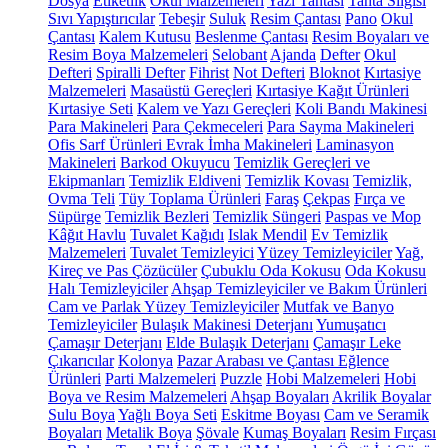
Dosya
Etiketlik
Okul Malzemeleri
Yazı Tahtası
Tahta Silgisi
Sıvı Yapıştırıcılar
Tebeşir
Suluk
Resim Çantası
Pano
Okul
Çantası
Kalem Kutusu
Beslenme Çantası
Resim Boyaları ve
Resim Boya Malzemeleri
Selobant
Ajanda
Defter
Okul
Defteri
Spiralli Defter
Fihrist
Not Defteri
Bloknot
Kırtasiye
Malzemeleri
Masaüstü Gereçleri
Kırtasiye Kağıt Ürünleri
Kırtasiye Seti
Kalem ve Yazı Gereçleri
Koli Bandı Makinesi
Para Makineleri
Para Çekmeceleri
Para Sayma Makineleri
Ofis Sarf Ürünleri
Evrak İmha Makineleri
Laminasyon
Makineleri
Barkod Okuyucu
Temizlik Gereçleri ve
Ekipmanları
Temizlik Eldiveni
Temizlik Kovası
Temizlik,
Ovma Teli
Tüy Toplama Ürünleri
Faraş
Çekpas
Fırça ve
Süpürge
Temizlik Bezleri
Temizlik Süngeri
Paspas ve Mop
Kâğıt Havlu
Tuvalet Kağıdı
Islak Mendil
Ev Temizlik
Malzemeleri
Tuvalet Temizleyici
Yüzey Temizleyiciler
Yağ,
Kireç ve Pas Çözücüler
Çubuklu Oda Kokusu
Oda Kokusu
Halı Temizleyiciler
Ahşap Temizleyiciler ve Bakım Ürünleri
Cam ve Parlak Yüzey Temizleyiciler
Mutfak ve Banyo
Temizleyiciler
Bulaşık Makinesi Deterjanı
Yumuşatıcı
Çamaşır Deterjanı
Elde Bulaşık Deterjanı
Çamaşır Leke
Çıkarıcılar
Kolonya
Pazar Arabası ve Çantası
Eğlence
Ürünleri
Parti Malzemeleri
Puzzle
Hobi Malzemeleri
Hobi
Boya ve Resim Malzemeleri
Ahşap Boyaları
Akrilik Boyalar
Sulu Boya
Yağlı Boya Seti
Eskitme Boyası
Cam ve Seramik
Boyaları
Metalik Boya
Şövale
Kumaş Boyaları
Resim Fırçası