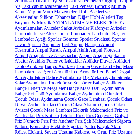
ve Rulosu
Tuval
El İşi & Tekstil Malzemeleri
Örgü İpi
Güpür
Şiş
Takı Yapım Malzemeleri
Takı Pensesi
Boncuk
Mum &
Sabun Yapımı
Mum Malzemeleri
Hobi Aletleri ve
Aksesuarları
Silikon Tabancaları
Diğer Hobi Aletleri
Taş
Boyama & Mozaik
AYDINLATMA VE ELEKTRİK
Ev
Aydınlatmaları
Avizeler
Sarkıt Avizeler
Plafonyer Avizeler
Lambaderler ve Aksesuarları
Lambader
Lambader Başlığı
Lambader Ayağı
Spotlar
Gömme Spotlar
Sıvaüstü Spotlar
Tavan Spotlar
Ampuller
Led Ampul
Halojen Ampul
Tasarruflu Ampul
Rustik Ampul
Akıllı Ampul
Floresan
Ampul
Abajurlar ve Aksesuarları
Abajur
Abajur Şapkaları
Abajur Ayaklığı
Fener ve Işıldaklar
Aplikler
Duvar Aplikleri
Tablo Aplikleri
Banyo Aplikleri
Lamba
Gece Lambaları
Masa
Lambaları
Led Şerit
Armatür
Led Armatür
Led Panel
Tezgah
Altı Aydınlatma
Bahçe Aydınlatma
Dış Mekan Aydınlatmalar
Solar Aydınlatma
Projektör ve Sensörler
Bahçe Aplikleri
Bahçe Feneri ve Meşaleler
Bahçe Masa Üstü Aydınlatma
Bahçe Set Üstü Aydınlatma
Bahçe Aydınlatma Direkleri
Çocuk Odası Aydınlatma
Çocuk Gece Lambası
Çocuk Odası
Duvar Aydınlatmaları
Çocuk Odası Abajuru
Çocuk Odası
Avizesi
Çocuk Masa Lambası
Elektrik Malzemeleri
Priz ve
Anahtarlar
Priz Kutusu
Telefon Prizi
Priz Çerçevesi
Golyat
Priz
Nümeris Priz
Priz
Anahtar Priz
Şalt Malzemeleri
Sigorta
Kutusu
Kontaktör
Elektrik Sigortası
Şalter
Kaçak Akım
Rölesi
Elektrik Sayacı
Uzatma Kablosu ve Grup Priz
Uzatma