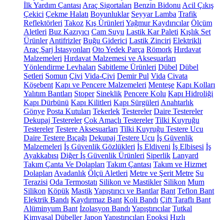
İlk Yardım Çantası
Araç Sigortaları
Benzin Bidonu
Acil Çıkış
Çekici
Çekme Halatı
Boyunluklar
Seyyar Lamba
Trafik
Reflektörleri
Takoz
Kış Ürünleri
Yağmur Kaydırıcılar
Ölçüm
Aletleri
Buz Kazıyıcı
Cam Suyu
Lastik Kar Paleti
Kışlık Set
Ürünler
Antifrizler
Buğu Giderici
Lastik Zinciri
Elektrikli
Araç Şarj İstasyonları
Oto Yedek Parça
Römork
Hırdavat
Malzemeleri
Hırdavat Malzemesi ve Aksesuarları
Yönlendirme Levhaları
Sabitleme Ürünleri
Dübel
Dübel
Setleri
Somun
Çivi
Vida-Çivi
Demir Pul
Vida
Civata
Köşebent
Kapı ve Pencere Malzemeleri
Menteşe
Kapı Kolları
Yalıtım Bantları
Stoper
Sineklik
Pencere Kolu
Kapı Hidroliği
Kapı Dürbünü
Kapı Kilitleri
Kapı Sürgüleri
Anahtarlık
Gönye
Posta Kutuları
Tekerlek
Testereler
Daire Testereler
Dekupaj Testereler
Çok Amaçlı Testereler
Tilki Kuyruğu
Testereler
Testere Aksesuarları
Tilki Kuyruğu Testere Ucu
Daire Testere Bıçağı
Dekupaj Testere Ucu
İş Güvenlik
Malzemeleri
İş Güvenlik Gözlükleri
İş Eldiveni
İş Elbisesi
İş
Ayakkabısı
Diğer İş Güvenlik Ürünleri
Siperlik
Lanyard
Takım Çanta Ve Dolapları
Takım Çantası
Takım ve Hizmet
Dolapları
Avadanlık
Ölçü Aletleri
Metre ve Şerit Metre
Su
Terazisi
Oda Termostatı
Silikon ve Mastikler
Silikon
Mum
Silikon
Köpük
Mastik
Yapıştırıcı ve Bantlar
Bant
Teflon Bant
Elektrik Bandı
Kaydırmaz Bant
Koli Bandı
Çift Taraflı Bant
Alüminyum Bant
İzolasyon Bandı
Yapıştırıcılar
Tutkal
Kimyasal Dübeller
Japon Yapıştırıcıları
Epoksi
Hızlı