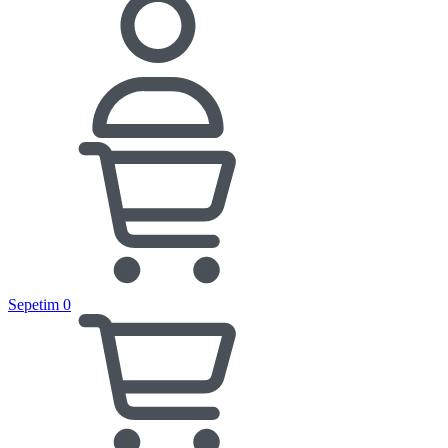
Sepetim
0