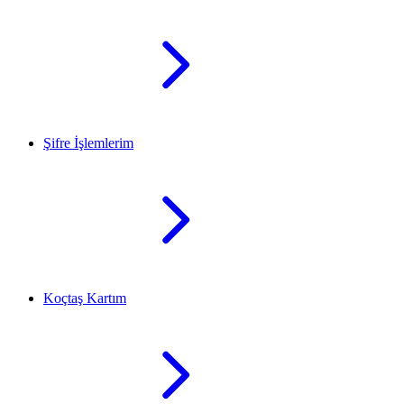
Şifre İşlemlerim
Koçtaş Kartım