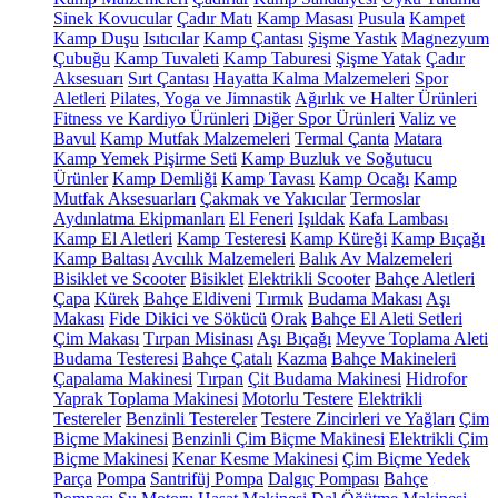
Sinek Kovucular
Çadır Matı
Kamp Masası
Pusula
Kampet
Kamp Duşu
Isıtıcılar
Kamp Çantası
Şişme Yastık
Magnezyum
Çubuğu
Kamp Tuvaleti
Kamp Taburesi
Şişme Yatak
Çadır
Aksesuarı
Sırt Çantası
Hayatta Kalma Malzemeleri
Spor
Aletleri
Pilates, Yoga ve Jimnastik
Ağırlık ve Halter Ürünleri
Fitness ve Kardiyo Ürünleri
Diğer Spor Ürünleri
Valiz ve
Bavul
Kamp Mutfak Malzemeleri
Termal Çanta
Matara
Kamp Yemek Pişirme Seti
Kamp Buzluk ve Soğutucu
Ürünler
Kamp Demliği
Kamp Tavası
Kamp Ocağı
Kamp
Mutfak Aksesuarları
Çakmak ve Yakıcılar
Termoslar
Aydınlatma Ekipmanları
El Feneri
Işıldak
Kafa Lambası
Kamp El Aletleri
Kamp Testeresi
Kamp Küreği
Kamp Bıçağı
Kamp Baltası
Avcılık Malzemeleri
Balık Av Malzemeleri
Bisiklet ve Scooter
Bisiklet
Elektrikli Scooter
Bahçe Aletleri
Çapa
Kürek
Bahçe Eldiveni
Tırmık
Budama Makası
Aşı
Makası
Fide Dikici ve Sökücü
Orak
Bahçe El Aleti Setleri
Çim Makası
Tırpan Misinası
Aşı Bıçağı
Meyve Toplama Aleti
Budama Testeresi
Bahçe Çatalı
Kazma
Bahçe Makineleri
Çapalama Makinesi
Tırpan
Çit Budama Makinesi
Hidrofor
Yaprak Toplama Makinesi
Motorlu Testere
Elektrikli
Testereler
Benzinli Testereler
Testere Zincirleri ve Yağları
Çim
Biçme Makinesi
Benzinli Çim Biçme Makinesi
Elektrikli Çim
Biçme Makinesi
Kenar Kesme Makinesi
Çim Biçme Yedek
Parça
Pompa
Santrifüj Pompa
Dalgıç Pompası
Bahçe