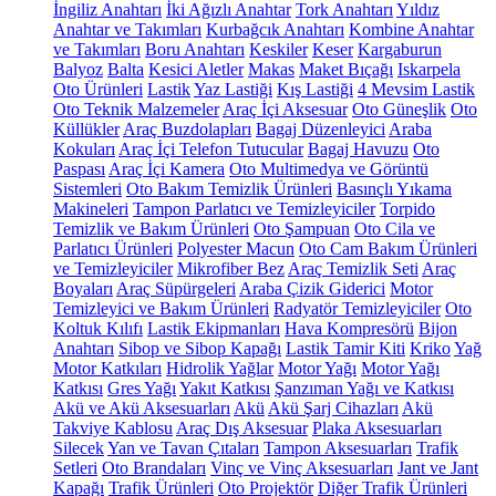
İngiliz Anahtarı
İki Ağızlı Anahtar
Tork Anahtarı
Yıldız
Anahtar ve Takımları
Kurbağcık Anahtarı
Kombine Anahtar
ve Takımları
Boru Anahtarı
Keskiler
Keser
Kargaburun
Balyoz
Balta
Kesici Aletler
Makas
Maket Bıçağı
Iskarpela
Oto Ürünleri
Lastik
Yaz Lastiği
Kış Lastiği
4 Mevsim Lastik
Oto Teknik Malzemeler
Araç İçi Aksesuar
Oto Güneşlik
Oto
Küllükler
Araç Buzdolapları
Bagaj Düzenleyici
Araba
Kokuları
Araç İçi Telefon Tutucular
Bagaj Havuzu
Oto
Paspası
Araç İçi Kamera
Oto Multimedya ve Görüntü
Sistemleri
Oto Bakım Temizlik Ürünleri
Basınçlı Yıkama
Makineleri
Tampon Parlatıcı ve Temizleyiciler
Torpido
Temizlik ve Bakım Ürünleri
Oto Şampuan
Oto Cila ve
Parlatıcı Ürünleri
Polyester Macun
Oto Cam Bakım Ürünleri
ve Temizleyiciler
Mikrofiber Bez
Araç Temizlik Seti
Araç
Boyaları
Araç Süpürgeleri
Araba Çizik Giderici
Motor
Temizleyici ve Bakım Ürünleri
Radyatör Temizleyiciler
Oto
Koltuk Kılıfı
Lastik Ekipmanları
Hava Kompresörü
Bijon
Anahtarı
Sibop ve Sibop Kapağı
Lastik Tamir Kiti
Kriko
Yağ
Motor Katkıları
Hidrolik Yağlar
Motor Yağı
Motor Yağı
Katkısı
Gres Yağı
Yakıt Katkısı
Şanzıman Yağı ve Katkısı
Akü ve Akü Aksesuarları
Akü
Akü Şarj Cihazları
Akü
Takviye Kablosu
Araç Dış Aksesuar
Plaka Aksesuarları
Silecek
Yan ve Tavan Çıtaları
Tampon Aksesuarları
Trafik
Setleri
Oto Brandaları
Vinç ve Vinç Aksesuarları
Jant ve Jant
Kapağı
Trafik Ürünleri
Oto Projektör
Diğer Trafik Ürünleri