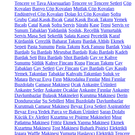
Tencere ve Tava Aksesuarları
Tencere ve Tencere Setleri
Çöp
Kovaları
Banyo Çöp Kovaları
Mutfak Çöp Kovaları
Endüstriyel Çöp Kovaları
Dolap İçi Çöp Kovaları
Sofra
Grubu
Çatal,Kaşık,Bıçak
Çatal Kaşık Bıçak Takımı
Yemek
Bıçağı
Çatal
Kaşık
Sofra Servis
Sürahi
Kase
Tepsi
Servis ve
Sunum Tabakları
Yağdanlık
Sosluk, Reçellik
Yumurtalık
Servis Maşa Seti
Şekerlik
Salata Kasesi
Peçetelik
Karaf
Kürdanlık
Çerezlik
Baharat Takımı
Bardak Altlığı
Ekmek
Sepeti
Pasta Sunumu
Pasta Takımı
Kek Fanusu
Bardak
Viski
Bardağı
Su Bardağı
Meşrubat Bardağı
Rakı Bardağı
Kadeh
Bardak Seti
Bira Bardağı
Shot Bardağı
Çay ve Kahve
Sunumu
Sütlük
Kahve Fincanı
Kupa
Fincan Takımı
Çay
Tabakları
Çay Setleri
Çay Fincanı
Çay Bardağı
Çay Kaşığı
Yemek Takımları
Tabaklar
Kahvaltı Takımları
Suluk ve
Matara
Beyaz Eşya
Fırın
Mikrodalga Fırınlar
Mini Fırınlar
Buzdolabı
Çamaşır Makinesi
Ocak
Ankastre Ürünleri
Ankastre Setler
Ankastre Ocaklar
Ankastre Fırınlar
Ankastre
Davlumbazlar
Bulaşık Makineleri
Kurutma Makinesi
Derin
Dondurucular
Su Sebilleri
Mini Buzdolabı
Davlumbazlar
Kurutmalı Çamaşır Makinesi
Beyaz Eşya Setleri
Aspiratörler
Beyaz Eşya Yedek Parça ve Bakım Ürünleri
Şarap Dolabı
Küçük Ev Aletleri
Kızartma ve Pişirme Makineleri
Mısır
Patlatma Makinesi
Fritöz
Ekmek Yapma Makinesi
Ekmek
Kızartma Makinesi
Tost Makinesi
Buharlı Pişirici
Elektrikli
Izgara
Waffle Makinesi
Yumurta Haşlayıcı
Elektrikli Tencere