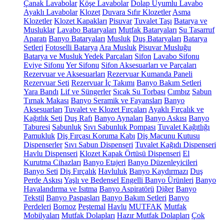
Çanak Lavabolar
Köşe Lavabolar
Dolap Uyumlu Lavabo
Ayaklı Lavabolar
Klozet
Duvara Sıfır Klozetler
Asma
Klozetler
Klozet Kapakları
Pisuvar
Tuvalet Taşı
Batarya ve
Musluklar
Lavabo Bataryaları
Mutfak Bataryaları
Su Tasarruf
Aparatı
Banyo Bataryaları
Musluk
Duş Bataryaları
Batarya
Setleri
Fotoselli Batarya
Ara Musluk
Pisuvar Musluğu
Batarya ve Musluk Yedek Parçaları
Sifon
Lavabo Sifonu
Eviye Sifonu
Yer Sifonu
Sifon Aksesuarları ve Parçaları
Rezervuar ve Aksesuarları
Rezervuar Kumanda Paneli
Rezervuar Seti
Rezervuar İç Takımı
Banyo Bakım Setleri
Yara Bandı
Lif ve Süngerler
Sıcak Su Torbası
Cımbız
Sabun
Tırnak Makası
Banyo Seramik ve Fayansları
Banyo
Aksesuarları
Tuvalet ve Klozet Fırçaları
Ayaklı Fırçalık ve
Kağıtlık Seti
Duş Rafı
Banyo Aynaları
Banyo Askısı
Banyo
Taburesi
Sabunluk
Sıvı Sabunluk Pompası
Tuvalet Kağıtlığı
Pamukluk
Diş Fırçası Koruma Kabı
Diş Macunu Kutusu
Dispenserler
Sıvı Sabun Dispenseri
Tuvalet Kağıdı Dispenseri
Havlu Dispenseri
Klozet Kapak Örtüsü Dispenseri
El
Kurutma Cihazları
Banyo Etajeri
Banyo Düzenleyicileri
Banyo Seti
Diş Fırçalık
Havluluk
Banyo Kaydırmazı
Duş
Perde Askısı
Yaşlı ve Bedensel Engelli Banyo Ürünleri
Banyo
Havalandırma ve Isıtma
Banyo Aspiratörü
Diğer
Banyo
Tekstil
Banyo Paspasları
Banyo Bakım Setleri
Banyo
Perdeleri
Bornoz
Peştemal
Havlu
MUTFAK
Mutfak
Mobilyaları
Mutfak Dolapları
Hazır Mutfak Dolapları
Çok