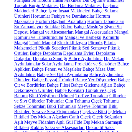
Pompası
Su Motoru
Hasat Makinesi
Dal Öğütme Makinesi
Toprak Burgu Makinesi
Dal Budama Makinesi
İlaçlama
Makineleri
Bahçe İş ve İnşaat Makineleri
Bahçe Sulama
Ürünleri
Hortumlar
Fıskiye ve Damlatıcılar
Hortum
Makaraları
Hortum Bağlantı Aparatları
Hortum Tabancaları
Su Zamanlayıcı
Sulaklar
Bidon
Bahçe Musluğu
Şişme Su
Deposu
Mangal ve Aksesuarları
Mangal Aksesuarları
Mangal
Kömürü ve Tutuşturucular
Mangal ve Barbekü
Kömürlü
Mangal
Tüplü Mangal
Elektrikli Izgara
Pürmüz
Piknik
Malzemeleri
Piknik Sepetleri
Piknik Seti
Semaver
Piknik
Örtüleri
Bahçe Depolama
Depolama Evleri
Depolama
Dolapları
Depolama Sandığı
Bahçe Aydınlatma
Dış Mekan
Aydınlatmalar
Solar Aydınlatma
Projektör ve Sensörler
Bahçe
Aplikleri
Bahçe Feneri ve Meşaleler
Bahçe Masa Üstü
Aydınlatma
Bahçe Set Üstü Aydınlatma
Bahçe Aydınlatma
Direkleri
Bahçe Peyzaj Ürünleri
Bahçe Yer Döşemeleri
Bahçe
Çit ve Bordürleri
Bahçe Filesi
Bahçe Gizleme Ağları
Bahçe
Dekorasyon Ürünleri
Bahçe Kovaları
Toprak ve Çiçek
Bakımı
Bitki Yetiştirme Ürünleri
Torf ve Topraklar
Gübreler
ve Sıvı Gübreler
Tohumlar
Çim Tohumu
Çiçek Tohumu
Sebze Tohumları
Bitki Tohumları
Meyve Tohumu
Bitki
Besinleri
Sera ve Sera Ekipmanları
Çiçek ve Bitki
İç Mekan
Bitkileri
Dış Mekan Ağaçları
Canlı Çiçek
Çiçek Soğanları
Aşılı Meyve Fidanları
Aşılı Gül
Fide
Dış Mekan Sarmaşık
Bitkileri
Kaktüs
Saksı ve Aksesuarları
Dekoratif Saksı