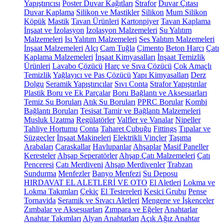
Yapıştırıcısı
Poster Duvar Kağıtları
Strafor
Duvar Çıtası
Duvar Kaplama
Silikon ve Mastikler
Silikon
Mum Silikon
Köpük
Mastik
Tavan Ürünleri
Kartonpiyer
Tavan Kaplama
İnşaat ve İzolasyon
İzolasyon Malzemeleri
Su Yalıtım
Malzemeleri
Isı Yalıtım Malzemeleri
Ses Yalıtım Malzemeleri
İnşaat Malzemeleri
Alçı
Cam Tuğla
Çimento
Beton Harcı
Çatı
Kaplama Malzemeleri
İnşaat Kimyasalları
İnşaat Temizlik
Ürünleri
Lavabo Çözücü
Harç ve Sıva Çözücü
Çok Amaçlı
Temizlik
Yağlayıcı ve Pas Çözücü
Yapı Kimyasalları
Derz
Dolgu
Seramik Yapıştırıcılar
Sıvı Conta
Strafor Yapıştırılar
Plastik Boru ve Ek Parçalar
Boru Bağlantı ve Aksesuarları
Temiz Su Boruları
Atık Su Boruları
PPRC Borular
Kombi
Bağlantı Boruları
Tesisat Tamir ve Bağlantı Malzemeleri
Musluk Uzatma
Regülatörler
Valfler ve Vanalar
Nipeller
Tahliye Hortumu
Conta
Taharet Çubuğu
Fittings
Tıpalar ve
Süzgeçler
İnşaat Makineleri
Elektrikli Vinçler
Taşıma
Arabaları
Caraskallar
Havlupanlar
Ahşaplar
Masif Paneller
Keresteler
Ahşap Seperatörler
Ahşap Çatı Malzemeleri
Çatı
Penceresi
Çatı Merdiveni
Ahşap Merdivenler
Trabzan
Sundurma
Menfezler
Banyo Menfezi
Su Deposu
HIRDAVAT EL ALETLERİ VE OTO
El Aletleri
Lokma ve
Lokma Takımları
Çekiç
El Testereleri
Kesici Grubu
Pense
Tornavida
Seramik ve Sıvacı Aletleri
Mengene ve İşkenceler
Zımbalar ve Aksesuarları
Zımpara ve Eğeler
Anahtarlar
Anahtar Takımları
Alyan Anahtarları
Açık Ağız Anahtar