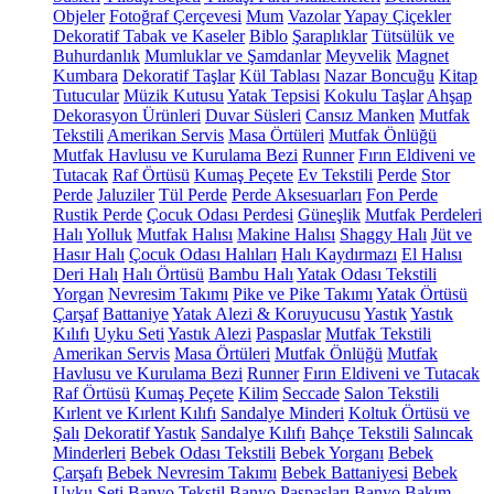
Objeler
Fotoğraf Çerçevesi
Mum
Vazolar
Yapay Çiçekler
Dekoratif Tabak ve Kaseler
Biblo
Şaraplıklar
Tütsülük ve
Buhurdanlık
Mumluklar ve Şamdanlar
Meyvelik
Magnet
Kumbara
Dekoratif Taşlar
Kül Tablası
Nazar Boncuğu
Kitap
Tutucular
Müzik Kutusu
Yatak Tepsisi
Kokulu Taşlar
Ahşap
Dekorasyon Ürünleri
Duvar Süsleri
Cansız Manken
Mutfak
Tekstili
Amerikan Servis
Masa Örtüleri
Mutfak Önlüğü
Mutfak Havlusu ve Kurulama Bezi
Runner
Fırın Eldiveni ve
Tutacak
Raf Örtüsü
Kumaş Peçete
Ev Tekstili
Perde
Stor
Perde
Jaluziler
Tül Perde
Perde Aksesuarları
Fon Perde
Rustik Perde
Çocuk Odası Perdesi
Güneşlik
Mutfak Perdeleri
Halı
Yolluk
Mutfak Halısı
Makine Halısı
Shaggy Halı
Jüt ve
Hasır Halı
Çocuk Odası Halıları
Halı Kaydırmazı
El Halısı
Deri Halı
Halı Örtüsü
Bambu Halı
Yatak Odası Tekstili
Yorgan
Nevresim Takımı
Pike ve Pike Takımı
Yatak Örtüsü
Çarşaf
Battaniye
Yatak Alezi & Koruyucusu
Yastık
Yastık
Kılıfı
Uyku Seti
Yastık Alezi
Paspaslar
Mutfak Tekstili
Amerikan Servis
Masa Örtüleri
Mutfak Önlüğü
Mutfak
Havlusu ve Kurulama Bezi
Runner
Fırın Eldiveni ve Tutacak
Raf Örtüsü
Kumaş Peçete
Kilim
Seccade
Salon Tekstili
Kırlent ve Kırlent Kılıfı
Sandalye Minderi
Koltuk Örtüsü ve
Şalı
Dekoratif Yastık
Sandalye Kılıfı
Bahçe Tekstili
Salıncak
Minderleri
Bebek Odası Tekstili
Bebek Yorganı
Bebek
Çarşafı
Bebek Nevresim Takımı
Bebek Battaniyesi
Bebek
Uyku Seti
Banyo Tekstil
Banyo Paspasları
Banyo Bakım