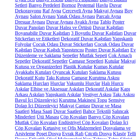
Setleri
Banyo Perdeleri
Bornoz
Peştemal
Havlu
Duvar
Dekorasyonu
Raf
Ayna
Çerçeveli Ayna
Makyaj Aynası
Boy
Aynası
Salon Aynası
Yatak Odası Aynası
Parçalı Ayna
Dresuar Aynası
Duvar Aynası
Ayaklı Ayna
Tablo
Poster
Duvar Panoları
Duvar Halısı ve Örtüsü
Duvar Kağıtları
Boyanabilir Duvar Kağıtları
3 Boyutlu Duvar Kağıtları
Duvar
Stickerları ve Etiketleri
Dekoratif Duvar Kağıtları
Yapışkanlı
Folyolar
Çocuk Odası Duvar Stickerları
Çocuk Odası Duvar
Kağıtları
Duvar Kağıdı Yapıştırıcısı
Poster Duvar Kağıtları
Ev
Düzenleme ve Saklama
Sepetler
Mutfak Sepeti
Çok Amaçlı
Sepetler
Dekoratif Sepetler
Çamaşır Sepetleri
Kutular
Makyaj
Kutusu ve Organizerleri
Plastik Kutular
Kumaş Kutular
Ayakkabı Kutuları
Oyuncak Kutuları
Saklama Kutusu
Dekoratif Kutu
Takı Kutusu
Çamaşır Kurutma Askısı
Saklama Hurçları
Hurçlar
Vakumlu Hurçlar
Halı Hurcu
Askılar
Elbise ve Aksesuar Askıları
Dekoratif Askılar
Kapı
Arkası Askıları
Yapışkanlı Askılar
Vestiyer Askısı
Takı Askısı
Bavul İçi Düzenleyici
Kurutma Makinesi Topu
Şemsiye
Dolap İçi Düzenleyici
Makyaj Çantası
Duvar ve Masa
Saatleri
Masa Saati
Duvar Saatleri
Bahçe Tekstili
Salıncak
Minderleri
Ütü Masası
Çöp Kovaları
Banyo Çöp Kovaları
Mutfak Çöp Kovaları
Endüstriyel Çöp Kovaları
Dolap İçi
Çöp Kovaları
Kırtasiye ve Ofis Malzemeleri
Dosyalama ve
Arşivleme
Poşet Dosya
Evrak Rafı
Çıtçıtlı Dosya
Klasör
Telli