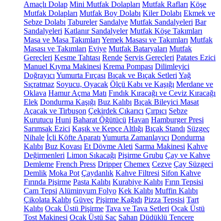
Amaçlı Dolap
Mini Mutfak Dolapları
Mutfak Rafları
Köşe
Mutfak Dolapları
Mutfak Boy Dolabı
Kiler Dolabı
Ekmek ve
Sebze Dolabı
Tabureler
Sandalye
Mutfak Sandalyeleri
Bar
Sandalyeleri
Katlanır Sandalyeler
Mutfak Köşe Takımları
Masa ve Masa Takımları
Yemek Masası ve Takımları
Mutfak
Masası ve Takımları
Eviye
Mutfak Bataryaları
Mutfak
Gereçleri
Kesme Tahtası
Rende
Servis Gereçleri
Patates Ezici
Manuel Kıyma Makinesi
Krema Pompası
Dilimleyici
Doğrayıcı
Yumurta Fırçası
Bıçak ve Bıçak Setleri
Yağ
Sıçratmaz
Soyucu, Oyacak
Ölçü Kabı ve Kaşığı
Merdane ve
Oklava
Hamur Açma Matı
Fındık Kıracağı ve Ceviz Kıracağı
Elek
Dondurma Kaşığı
Buz Kalıbı
Bıçak Bileyici Masat
Açacak ve Tirbuşon
Çekirdek Çıkarıcı
Çırpıcı
Sebze
Kurutucu
Huni
Baharat Öğütücü
Havan
Hamburger Presi
Sarımsak Ezici
Kaşık ve Kepçe Altlığı
Bıçak Standı
Süzgeç
Nihale
İçli Köfte Aparatı
Yumurta Zamanlayıcı
Dondurma
Kalıbı
Buz Kovası
Et Dövme Aleti
Sarma Makinesi
Kahve
Değirmenleri
Limon Sıkacağı
Pişirme Grubu
Çay ve Kahve
Demleme
French Press
Dripper
Chemex
Cezve
Çay Süzgeci
Demlik
Moka Pot
Çaydanlık
Kahve Filtresi
Sifon Kahve
Fırında Pişirme
Pasta Kalıbı
Kurabiye Kalıbı
Fırın Tepsisi
Cam Tepsi
Alüminyum Folyo
Kek Kalıbı
Muffin Kalıbı
Çikolata Kalıbı
Güveç
Pişirme Kağıdı
Pizza Tepsisi
Tart
Kalıbı
Ocak Üstü Pişirme
Tava ve Tava Setleri
Ocak Üstü
Tost Makinesi
Ocak Üstü Sac
Sahan
Düdüklü Tencere