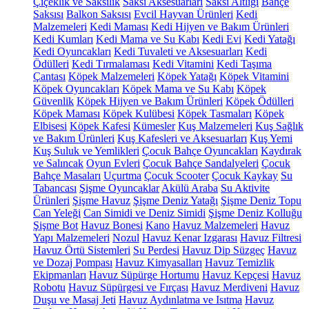
Çiçeklik ve Saksılık
Saksı Aksesuarları
Saksı Altlığı
Bahçe
Saksısı
Balkon Saksısı
Evcil Hayvan Ürünleri
Kedi
Malzemeleri
Kedi Maması
Kedi Hijyen ve Bakım Ürünleri
Kedi Kumları
Kedi Mama ve Su Kabı
Kedi Evi
Kedi Yatağı
Kedi Oyuncakları
Kedi Tuvaleti ve Aksesuarları
Kedi
Ödülleri
Kedi Tırmalaması
Kedi Vitamini
Kedi Taşıma
Çantası
Köpek Malzemeleri
Köpek Yatağı
Köpek Vitamini
Köpek Oyuncakları
Köpek Mama ve Su Kabı
Köpek
Güvenlik
Köpek Hijyen ve Bakım Ürünleri
Köpek Ödülleri
Köpek Maması
Köpek Kulübesi
Köpek Tasmaları
Köpek
Elbisesi
Köpek Kafesi
Kümesler
Kuş Malzemeleri
Kuş Sağlık
ve Bakım Ürünleri
Kuş Kafesleri ve Aksesuarları
Kuş Yemi
Kuş Suluk ve Yemlikleri
Çocuk Bahçe Oyuncakları
Kaydırak
ve Salıncak
Oyun Evleri
Çocuk Bahçe Sandalyeleri
Çocuk
Bahçe Masaları
Uçurtma
Çocuk Scooter
Çocuk Kaykay
Su
Tabancası
Şişme Oyuncaklar
Akülü Araba
Su Aktivite
Ürünleri
Şişme Havuz
Şişme Deniz Yatağı
Şişme Deniz Topu
Can Yeleği
Can Simidi ve Deniz Simidi
Şişme Deniz Kolluğu
Şişme Bot
Havuz Bonesi
Kano
Havuz Malzemeleri
Havuz
Yapı Malzemeleri
Nozul
Havuz Kenar Izgarası
Havuz Filtresi
Havuz Örtü Sistemleri
Su Perdesi
Havuz Dip Süzgeç
Havuz
ve Dozaj Pompası
Havuz Kimyasalları
Havuz Temizlik
Ekipmanları
Havuz Süpürge Hortumu
Havuz Kepçesi
Havuz
Robotu
Havuz Süpürgesi ve Fırçası
Havuz Merdiveni
Havuz
Duşu ve Masaj Jeti
Havuz Aydınlatma ve Isıtma
Havuz