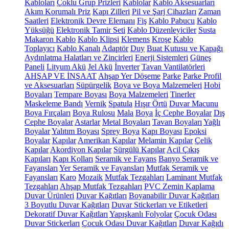
Kabloları
Çoklu Grup Prizleri
Kablolar
Kablo Aksesuarları
Akım Korumalı Priz
Kapı Zilleri
Pil ve Şarj Cihazları
Zaman
Saatleri
Elektronik Devre Elemanı
Fiş
Kablo Pabucu
Kablo
Yüksüğü
Elektronik Tamir Seti
Kablo Düzenleyiciler
Susta
Makaron Kablo
Kablo Klipsi
Klemens
Kroşe
Kablo
Toplayıcı
Kablo Kanalı
Adaptör
Duy
Buat Kutusu ve Kapağı
Aydınlatma Halatları ve Zincirleri
Enerji Sistemleri
Güneş
Paneli
Lityum Akü
Jel Akü
İnverter
Tavan Vantilatörleri
AHŞAP VE İNŞAAT
Ahşap Yer Döşeme
Parke
Parke Profil
ve Aksesuarları
Süpürgelik
Boya ve Boya Malzemeleri
Hobi
Boyaları
Tempare Boyası
Boya Malzemeleri
Tinerler
Maskeleme Bandı
Vernik
Spatula
Hışır Örtü
Duvar Macunu
Boya Fırçaları
Boya Rulosu
Mala
Boya
İç Cephe Boyalar
Dış
Cephe Boyalar
Astarlar
Metal Boyaları
Tavan Boyaları
Yağlı
Boyalar
Yalıtım Boyası
Sprey Boya
Kapı Boyası
Epoksi
Boyalar
Kapılar
Amerikan Kapılar
Melamin Kapılar
Çelik
Kapılar
Akordiyon Kapılar
Sürgülü Kapılar
Acil Çıkış
Kapıları
Kapı Kolları
Seramik ve Fayans
Banyo Seramik ve
Fayansları
Yer Seramik ve Fayansları
Mutfak Seramik ve
Fayansları
Karo
Mozaik
Mutfak Tezgahları
Laminant Mutfak
Tezgahları
Ahşap Mutfak Tezgahları
PVC Zemin Kaplama
Duvar Ürünleri
Duvar Kağıtları
Boyanabilir Duvar Kağıtları
3 Boyutlu Duvar Kağıtları
Duvar Stickerları ve Etiketleri
Dekoratif Duvar Kağıtları
Yapışkanlı Folyolar
Çocuk Odası
Duvar Stickerları
Çocuk Odası Duvar Kağıtları
Duvar Kağıdı