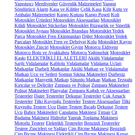
Yapıştırıcı
Merdivenler
Güvenlik Malzemeleri
Yangın
Söndürücü
Alarm
Kasa ve Kilitler
Çelik Kasa
Kilit
Kutu ve
Ambalaj Malzemeleri
Kargo Kutusu
Kargo Poşeti
Koli
Motosiklet Ürünleri
Motorsiklet Aksesuarları
Motosiklet
Kilidi
Motosiklet Stickerları
Motosiklet Rüzgarlık ve Siperlik
Motosiklet Aynası
Motosiklet Brandası
Motorsiklet Yedek
Parça
Motosiklet Fren Ekipmanları
Diğer Motosiklet Yedek
Parçaları
Motosiklet Fren ve Debriyaj Kolu
Motosiklet Kayışı
Motosiklet Zinciri
Motosiklet Giyim
Motorcu Eldiveni
Motorcu Botu ve Ayakkabısı
Motorcu Yağmurluk
Motosiklet
Kaskı
ELEKTRİKLİ EL ALETLERİ
Akülü Vidalamalar
Şarjlı Vidalamalar
Kablolu Vidalamalar
Vidalama Uçları
Matkaplar
Darbeli Matkaplar
Akülü Matkap ve Vidalamalar
Matkap Ucu ve Setleri
Somun Sıkma Makineleri
Darbesiz
Matkaplar
Manyetik Matkap
Sütunlu Matkap
Matkap Tezgahı
Kırıcılar ve Deliciler
Zımpara ve Polisaj
Zımpara Makineleri
Polisaj Makineleri
Planyalar
Zımpara Kağıdı ve Aksesuarları
Testereler
Daire Testereler
Dekupaj Testereler
Çok Amaçlı
Testereler
Tilki Kuyruğu Testereler
Testere Aksesuarları
Tilki
Kuyruğu Testere Ucu
Daire Testere Bıçağı
Dekupaj Testere
Ucu
Bahçe Makineleri
Çapalama Makinesi
Tırpan
Çit
Budama Makinesi
Hidrofor
Yaprak Toplama Makinesi
Motorlu Testere
Elektrikli Testereler
Benzinli Testereler
Testere Zincirleri ve Yağları
Çim Biçme Makinesi
Benzinli
Çim Biçme Makinesi
Elektrikli Çim Biçme Makinesi
Kenar