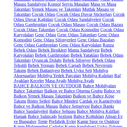
Masası Sandalyesi
Konsol
Servis Masaları
Masa ve Masa
Takımları
Yemek Masası ve Takımları
Mutfak Masası ve
Takımları
Çocuk Odası
Çocuk Odası Duvar Stickerları
Çocuk
Odası Duvar Kağıtları
Çocuk Odası Sandalyeleri
Çocuk
Odası Gardıropları
Çocuk Odası Masası
Çocuk Odası Bazası
Çocuk Odası Takımları
Çocuk Odası Komodini
Çocuk Odası
Karyolaları
Genç Odası
Genç Odası Takımları
Genç Odası
Komodini
Genç Odası Şifonyerleri
Genç Odası Bazaları
Genç Odası Gardıropları
Genç Odası Karyolaları
Ranza
Bebek Odası
Bebek Beşikleri
Mama Sandalyesi
Bebek
Karyolaları
Bebek Gardıropları
Bebek Yatakları
Bebek Odası
Takımları
Oyuncak Dolabı
Bebek Şifonyer
Bebek Odası
Tekstili
Bebek Yorganı
Bebek Çarşafı
Bebek Nevresim
Takımı
Bebek Battaniyesi
Bebek Uyku Seti
Mobilya
Aksesuarları
Mobilya Yedek Parçaları
Mobilya Kulpları
Raf
Ayakları
Keçeler
Masa Ayağı
Mobilya Ayağı
BAHÇE,BALKON VE OUTDOOR
Bahçe Mobilyaları
Bahçe Takımları
Balkon ve Bahçe Oturma Grubu
Bahçe ve
Balkon Yemek Masası Takımları
Balkon ve Bahçe Köşe
Takımı
Bistro Setleri
Bahçe Minderi
Çardak ve Kameriyeler
Bahçe ve Balkon Masası
Bahçe Şemsiyesi
Bahçe Bankı
Bahçe Sandalyeleri
Bahçe Sehpası
Bahçe Mobilya Kılıfları
Hamak
Bahçe Salıncağı
Şezlong
Bahçe Koltukları
Ahşap Ev
ve Bungalov
Tente
Prefabrik Evler
Kamp Spor ve Outdoor
Kamp Malzemeleri
Çadırlar
Kamp Sandalyesi
Uyku Tulumu