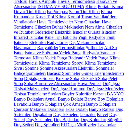
Trafosu
Havuz Ampulü
Havuz Termometresi
Karavan ve
Aksesuarları
ISITMA VE SOĞUTMA
Klima
Portatif Klima
Duvar Tipi Klima
Isı Pompası
Salon Tipi Klima
Klima
Kumandası
Kaset Tipi Klima
Kombi
Tavan Vantilatörleri
Vantilatörler
Hava Temizleyiciler
Nem Cihazları
Hava
Temizleme Cihazları
Buhar Makineleri
Nem Alma Cihazları
ve Rutubet Gidericiler
Elektrikli Isıtıcılar
Quartz Isıtıcılar
Infrared Isıtıcılar
Kule Tipi Isıtıcılar
Yağlı Radyatör
Fanlı
Isıtıcılar
Elektrikli Radyatörler
Dış Mekan Isıtıcılar
Havlupanlar
Radyatörler
Termosifonlar
Şofbenler
Ani Su
Isıtıcı
Isıtma ve Soğutma Yedek Parça
Radyatör Vanaları
Termostat
Klima Yedek Parça
Radyatör Yedek Parça
Klima
Temizleyicisi
Klima Temizleme Spreyi
Klima Temizleme
Sıvısı
Şömine
Şömine Aksesuarları
Elektrikli Şömineler
Bahçe Şömineleri
Bacasız Şömineler
Güneş Enerji Sistemleri
Soba
Doğalgaz Sobası
Kuzine Soba
Elektrikli Soba
Pelet
Soba
Soba Borusu ve Aksesuarları
Hava Perdesi
Doğalgaz
Tesisat Malzemeleri
Doğalgaz Hortumu
Doğalgaz Menfezleri
Tesisat Temizleme Sıvıları
Boyler
Kalorifer Kazanı
BANYO
Banyo Dolapları
Aynalı Banyo Dolabı
Banyo Boy Dolapları
Lavabolu Banyo Dolapları
Çok Amaçlı Banyo Dolapları
Çamaşır Makinesi Dolapları
Ecza Dolabı
Banyo Rafları
Duş
Sistemleri
Duşakabin
Duş Tekneleri
Jakuziler
Küvet
Duş
Setleri
Duş Sistemleri
Duş Başlıkları
Duş Kolonları
Sürgülü
Duş Setleri
Duş Spiralleri
El Duşu
Vitrifiyeler
Lavabolar