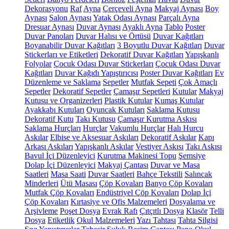
Dekorasyonu
Raf
Ayna
Çerçeveli Ayna
Makyaj Aynası
Boy
Aynası
Salon Aynası
Yatak Odası Aynası
Parçalı Ayna
Dresuar Aynası
Duvar Aynası
Ayaklı Ayna
Tablo
Poster
Duvar Panoları
Duvar Halısı ve Örtüsü
Duvar Kağıtları
Boyanabilir Duvar Kağıtları
3 Boyutlu Duvar Kağıtları
Duvar
Stickerları ve Etiketleri
Dekoratif Duvar Kağıtları
Yapışkanlı
Folyolar
Çocuk Odası Duvar Stickerları
Çocuk Odası Duvar
Kağıtları
Duvar Kağıdı Yapıştırıcısı
Poster Duvar Kağıtları
Ev
Düzenleme ve Saklama
Sepetler
Mutfak Sepeti
Çok Amaçlı
Sepetler
Dekoratif Sepetler
Çamaşır Sepetleri
Kutular
Makyaj
Kutusu ve Organizerleri
Plastik Kutular
Kumaş Kutular
Ayakkabı Kutuları
Oyuncak Kutuları
Saklama Kutusu
Dekoratif Kutu
Takı Kutusu
Çamaşır Kurutma Askısı
Saklama Hurçları
Hurçlar
Vakumlu Hurçlar
Halı Hurcu
Askılar
Elbise ve Aksesuar Askıları
Dekoratif Askılar
Kapı
Arkası Askıları
Yapışkanlı Askılar
Vestiyer Askısı
Takı Askısı
Bavul İçi Düzenleyici
Kurutma Makinesi Topu
Şemsiye
Dolap İçi Düzenleyici
Makyaj Çantası
Duvar ve Masa
Saatleri
Masa Saati
Duvar Saatleri
Bahçe Tekstili
Salıncak
Minderleri
Ütü Masası
Çöp Kovaları
Banyo Çöp Kovaları
Mutfak Çöp Kovaları
Endüstriyel Çöp Kovaları
Dolap İçi
Çöp Kovaları
Kırtasiye ve Ofis Malzemeleri
Dosyalama ve
Arşivleme
Poşet Dosya
Evrak Rafı
Çıtçıtlı Dosya
Klasör
Telli
Dosya
Etiketlik
Okul Malzemeleri
Yazı Tahtası
Tahta Silgisi