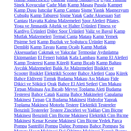
Sinek Kovucular
Çadır Matı
Kamp Masası
Pusula
Kampet
Kamp Duşu
Isıtıcılar
Kamp Çantası
Şişme Yastık
Magnezyum
Çubuğu
Kamp Taburesi
Şişme Yatak
Çadır Aksesuarı
Sırt
Çantası
Hayatta Kalma Malzemeleri
Spor Aletleri
Pilates,
Yoga ve Jimnastik
Ağırlık ve Halter Ürünleri
Fitness ve
Kardiyo Ürünleri
Diğer Spor Ürünleri
Valiz ve Bavul
Kamp
Mutfak Malzemeleri
Termal Çanta
Matara
Kamp Yemek
Pişirme Seti
Kamp Buzluk ve Soğutucu Ürünler
Kamp
Demliği
Kamp Tavası
Kamp Ocağı
Kamp Mutfak
Aksesuarları
Çakmak ve Yakıcılar
Termoslar
Aydınlatma
Ekipmanları
El Feneri
Işıldak
Kafa Lambası
Kamp El Aletleri
Kamp Testeresi
Kamp Küreği
Kamp Bıçağı
Kamp Baltası
Avcılık Malzemeleri
Balık Av Malzemeleri
Bisiklet ve
Scooter
Bisiklet
Elektrikli Scooter
Bahçe Aletleri
Çapa
Kürek
Bahçe Eldiveni
Tırmık
Budama Makası
Aşı Makası
Fide
Dikici ve Sökücü
Orak
Bahçe El Aleti Setleri
Çim Makası
Tırpan Misinası
Aşı Bıçağı
Meyve Toplama Aleti
Budama
Testeresi
Bahçe Çatalı
Kazma
Bahçe Makineleri
Çapalama
Makinesi
Tırpan
Çit Budama Makinesi
Hidrofor
Yaprak
Toplama Makinesi
Motorlu Testere
Elektrikli Testereler
Benzinli Testereler
Testere Zincirleri ve Yağları
Çim Biçme
Makinesi
Benzinli Çim Biçme Makinesi
Elektrikli Çim Biçme
Makinesi
Kenar Kesme Makinesi
Çim Biçme Yedek Parça
Pompa
Santrifüj Pompa
Dalgıç Pompası
Bahçe Pompası
Su