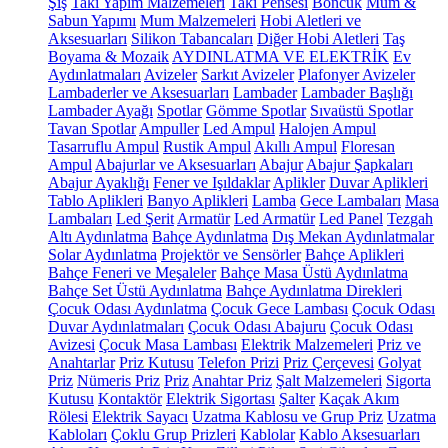
Şiş
Takı Yapım Malzemeleri
Takı Pensesi
Boncuk
Mum &
Sabun Yapımı
Mum Malzemeleri
Hobi Aletleri ve
Aksesuarları
Silikon Tabancaları
Diğer Hobi Aletleri
Taş
Boyama & Mozaik
AYDINLATMA VE ELEKTRİK
Ev
Aydınlatmaları
Avizeler
Sarkıt Avizeler
Plafonyer Avizeler
Lambaderler ve Aksesuarları
Lambader
Lambader Başlığı
Lambader Ayağı
Spotlar
Gömme Spotlar
Sıvaüstü Spotlar
Tavan Spotlar
Ampuller
Led Ampul
Halojen Ampul
Tasarruflu Ampul
Rustik Ampul
Akıllı Ampul
Floresan
Ampul
Abajurlar ve Aksesuarları
Abajur
Abajur Şapkaları
Abajur Ayaklığı
Fener ve Işıldaklar
Aplikler
Duvar Aplikleri
Tablo Aplikleri
Banyo Aplikleri
Lamba
Gece Lambaları
Masa
Lambaları
Led Şerit
Armatür
Led Armatür
Led Panel
Tezgah
Altı Aydınlatma
Bahçe Aydınlatma
Dış Mekan Aydınlatmalar
Solar Aydınlatma
Projektör ve Sensörler
Bahçe Aplikleri
Bahçe Feneri ve Meşaleler
Bahçe Masa Üstü Aydınlatma
Bahçe Set Üstü Aydınlatma
Bahçe Aydınlatma Direkleri
Çocuk Odası Aydınlatma
Çocuk Gece Lambası
Çocuk Odası
Duvar Aydınlatmaları
Çocuk Odası Abajuru
Çocuk Odası
Avizesi
Çocuk Masa Lambası
Elektrik Malzemeleri
Priz ve
Anahtarlar
Priz Kutusu
Telefon Prizi
Priz Çerçevesi
Golyat
Priz
Nümeris Priz
Priz
Anahtar Priz
Şalt Malzemeleri
Sigorta
Kutusu
Kontaktör
Elektrik Sigortası
Şalter
Kaçak Akım
Rölesi
Elektrik Sayacı
Uzatma Kablosu ve Grup Priz
Uzatma
Kabloları
Çoklu Grup Prizleri
Kablolar
Kablo Aksesuarları