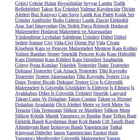
Çekici
Çekme Halatı
Boyunluklar
Seyyar Lamba
Trafik
Reflektörleri
Takoz
Kış Ürünleri
Yağmur Kaydırıcılar
Ölçüm
Aletleri
Buz Kazıyıcı
Cam Suyu
Lastik Kar Paleti
Kışlık Set
Ürünler
Antifrizler
Buğu Giderici
Lastik Zinciri
Elektrikli
Araç Şarj İstasyonları
Oto Yedek Parça
Römork
Hırdavat
Malzemeleri
Hırdavat Malzemesi ve Aksesuarları
Yönlendirme Levhaları
Sabitleme Ürünleri
Dübel
Dübel
Setleri
Somun
Çivi
Vida-Çivi
Demir Pul
Vida
Civata
Köşebent
Kapı ve Pencere Malzemeleri
Menteşe
Kapı Kolları
Yalıtım Bantları
Stoper
Sineklik
Pencere Kolu
Kapı Hidroliği
Kapı Dürbünü
Kapı Kilitleri
Kapı Sürgüleri
Anahtarlık
Gönye
Posta Kutuları
Tekerlek
Testereler
Daire Testereler
Dekupaj Testereler
Çok Amaçlı Testereler
Tilki Kuyruğu
Testereler
Testere Aksesuarları
Tilki Kuyruğu Testere Ucu
Daire Testere Bıçağı
Dekupaj Testere Ucu
İş Güvenlik
Malzemeleri
İş Güvenlik Gözlükleri
İş Eldiveni
İş Elbisesi
İş
Ayakkabısı
Diğer İş Güvenlik Ürünleri
Siperlik
Lanyard
Takım Çanta Ve Dolapları
Takım Çantası
Takım ve Hizmet
Dolapları
Avadanlık
Ölçü Aletleri
Metre ve Şerit Metre
Su
Terazisi
Oda Termostatı
Silikon ve Mastikler
Silikon
Mum
Silikon
Köpük
Mastik
Yapıştırıcı ve Bantlar
Bant
Teflon Bant
Elektrik Bandı
Kaydırmaz Bant
Koli Bandı
Çift Taraflı Bant
Alüminyum Bant
İzolasyon Bandı
Yapıştırıcılar
Tutkal
Kimyasal Dübeller
Japon Yapıştırıcıları
Epoksi
Hızlı
Yapıştırıcı
Merdivenler
Güvenlik Malzemeleri
Yangın