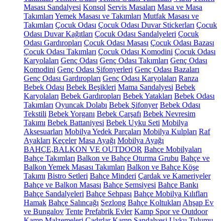
Masası Sandalyesi
Konsol
Servis Masaları
Masa ve Masa
Takımları
Yemek Masası ve Takımları
Mutfak Masası ve
Takımları
Çocuk Odası
Çocuk Odası Duvar Stickerları
Çocuk
Odası Duvar Kağıtları
Çocuk Odası Sandalyeleri
Çocuk
Odası Gardıropları
Çocuk Odası Masası
Çocuk Odası Bazası
Çocuk Odası Takımları
Çocuk Odası Komodini
Çocuk Odası
Karyolaları
Genç Odası
Genç Odası Takımları
Genç Odası
Komodini
Genç Odası Şifonyerleri
Genç Odası Bazaları
Genç Odası Gardıropları
Genç Odası Karyolaları
Ranza
Bebek Odası
Bebek Beşikleri
Mama Sandalyesi
Bebek
Karyolaları
Bebek Gardıropları
Bebek Yatakları
Bebek Odası
Takımları
Oyuncak Dolabı
Bebek Şifonyer
Bebek Odası
Tekstili
Bebek Yorganı
Bebek Çarşafı
Bebek Nevresim
Takımı
Bebek Battaniyesi
Bebek Uyku Seti
Mobilya
Aksesuarları
Mobilya Yedek Parçaları
Mobilya Kulpları
Raf
Ayakları
Keçeler
Masa Ayağı
Mobilya Ayağı
BAHÇE,BALKON VE OUTDOOR
Bahçe Mobilyaları
Bahçe Takımları
Balkon ve Bahçe Oturma Grubu
Bahçe ve
Balkon Yemek Masası Takımları
Balkon ve Bahçe Köşe
Takımı
Bistro Setleri
Bahçe Minderi
Çardak ve Kameriyeler
Bahçe ve Balkon Masası
Bahçe Şemsiyesi
Bahçe Bankı
Bahçe Sandalyeleri
Bahçe Sehpası
Bahçe Mobilya Kılıfları
Hamak
Bahçe Salıncağı
Şezlong
Bahçe Koltukları
Ahşap Ev
ve Bungalov
Tente
Prefabrik Evler
Kamp Spor ve Outdoor
Kamp Malzemeleri
Çadırlar
Kamp Sandalyesi
Uyku Tulumu