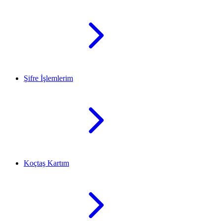
Şifre İşlemlerim
Koçtaş Kartım