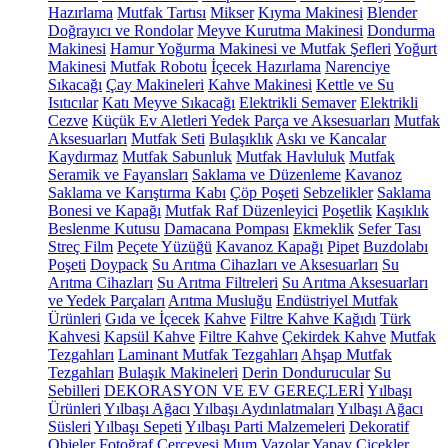
Hazırlama
Mutfak Tartısı
Mikser
Kıyma Makinesi
Blender
Doğrayıcı ve Rondolar
Meyve Kurutma Makinesi
Dondurma
Makinesi
Hamur Yoğurma Makinesi ve Mutfak Şefleri
Yoğurt
Makinesi
Mutfak Robotu
İçecek Hazırlama
Narenciye
Sıkacağı
Çay Makineleri
Kahve Makinesi
Kettle ve Su
Isıtıcılar
Katı Meyve Sıkacağı
Elektrikli Semaver
Elektrikli
Cezve
Küçük Ev Aletleri Yedek Parça ve Aksesuarları
Mutfak
Aksesuarları
Mutfak Seti
Bulaşıklık
Askı ve Kancalar
Kaydırmaz
Mutfak Sabunluk
Mutfak Havluluk
Mutfak
Seramik ve Fayansları
Saklama ve Düzenleme
Kavanoz
Saklama ve Karıştırma Kabı
Çöp Poşeti
Sebzelikler
Saklama
Bonesi ve Kapağı
Mutfak Raf Düzenleyici
Poşetlik
Kaşıklık
Beslenme Kutusu
Damacana Pompası
Ekmeklik
Sefer Tası
Streç Film
Peçete Yüzüğü
Kavanoz Kapağı
Pipet
Buzdolabı
Poşeti
Doypack
Su Arıtma Cihazları ve Aksesuarları
Su
Arıtma Cihazları
Su Arıtma Filtreleri
Su Arıtma Aksesuarları
ve Yedek Parçaları
Arıtma Musluğu
Endüstriyel Mutfak
Ürünleri
Gıda ve İçecek
Kahve
Filtre Kahve Kağıdı
Türk
Kahvesi
Kapsül Kahve
Filtre Kahve
Çekirdek Kahve
Mutfak
Tezgahları
Laminant Mutfak Tezgahları
Ahşap Mutfak
Tezgahları
Bulaşık Makineleri
Derin Dondurucular
Su
Sebilleri
DEKORASYON VE EV GEREÇLERİ
Yılbaşı
Ürünleri
Yılbaşı Ağacı
Yılbaşı Aydınlatmaları
Yılbaşı Ağacı
Süsleri
Yılbaşı Sepeti
Yılbaşı Parti Malzemeleri
Dekoratif
Objeler
Fotoğraf Çerçevesi
Mum
Vazolar
Yapay Çiçekler