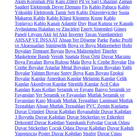
Akım Korumalı Priz
Kapı Zilleri
Pil ve Şarj Cihazları
Zaman
Saatleri
Elektronik Devre Elemanı
Fiş
Kablo Pabucu
Kablo
Yüksüğü
Elektronik Tamir Seti
Kablo Düzenleyiciler
Susta
Makaron Kablo
Kablo Klipsi
Klemens
Kroşe
Kablo
Toplayıcı
Kablo Kanalı
Adaptör
Duy
Buat Kutusu ve Kapağı
Aydınlatma Halatları ve Zincirleri
Enerji Sistemleri
Güneş
Paneli
Lityum Akü
Jel Akü
İnverter
Tavan Vantilatörleri
AHŞAP VE İNŞAAT
Ahşap Yer Döşeme
Parke
Parke Profil
ve Aksesuarları
Süpürgelik
Boya ve Boya Malzemeleri
Hobi
Boyaları
Tempare Boyası
Boya Malzemeleri
Tinerler
Maskeleme Bandı
Vernik
Spatula
Hışır Örtü
Duvar Macunu
Boya Fırçaları
Boya Rulosu
Mala
Boya
İç Cephe Boyalar
Dış
Cephe Boyalar
Astarlar
Metal Boyaları
Tavan Boyaları
Yağlı
Boyalar
Yalıtım Boyası
Sprey Boya
Kapı Boyası
Epoksi
Boyalar
Kapılar
Amerikan Kapılar
Melamin Kapılar
Çelik
Kapılar
Akordiyon Kapılar
Sürgülü Kapılar
Acil Çıkış
Kapıları
Kapı Kolları
Seramik ve Fayans
Banyo Seramik ve
Fayansları
Yer Seramik ve Fayansları
Mutfak Seramik ve
Fayansları
Karo
Mozaik
Mutfak Tezgahları
Laminant Mutfak
Tezgahları
Ahşap Mutfak Tezgahları
PVC Zemin Kaplama
Duvar Ürünleri
Duvar Kağıtları
Boyanabilir Duvar Kağıtları
3 Boyutlu Duvar Kağıtları
Duvar Stickerları ve Etiketleri
Dekoratif Duvar Kağıtları
Yapışkanlı Folyolar
Çocuk Odası
Duvar Stickerları
Çocuk Odası Duvar Kağıtları
Duvar Kağıdı
Yapıştırıcısı
Poster Duvar Kağıtları
Strafor
Duvar Çıtası