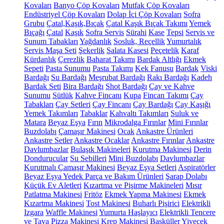
Kovaları
Banyo Çöp Kovaları
Mutfak Çöp Kovaları
Endüstriyel Çöp Kovaları
Dolap İçi Çöp Kovaları
Sofra
Grubu
Çatal,Kaşık,Bıçak
Çatal Kaşık Bıçak Takımı
Yemek
Bıçağı
Çatal
Kaşık
Sofra Servis
Sürahi
Kase
Tepsi
Servis ve
Sunum Tabakları
Yağdanlık
Sosluk, Reçellik
Yumurtalık
Servis Maşa Seti
Şekerlik
Salata Kasesi
Peçetelik
Karaf
Kürdanlık
Çerezlik
Baharat Takımı
Bardak Altlığı
Ekmek
Sepeti
Pasta Sunumu
Pasta Takımı
Kek Fanusu
Bardak
Viski
Bardağı
Su Bardağı
Meşrubat Bardağı
Rakı Bardağı
Kadeh
Bardak Seti
Bira Bardağı
Shot Bardağı
Çay ve Kahve
Sunumu
Sütlük
Kahve Fincanı
Kupa
Fincan Takımı
Çay
Tabakları
Çay Setleri
Çay Fincanı
Çay Bardağı
Çay Kaşığı
Yemek Takımları
Tabaklar
Kahvaltı Takımları
Suluk ve
Matara
Beyaz Eşya
Fırın
Mikrodalga Fırınlar
Mini Fırınlar
Buzdolabı
Çamaşır Makinesi
Ocak
Ankastre Ürünleri
Ankastre Setler
Ankastre Ocaklar
Ankastre Fırınlar
Ankastre
Davlumbazlar
Bulaşık Makineleri
Kurutma Makinesi
Derin
Dondurucular
Su Sebilleri
Mini Buzdolabı
Davlumbazlar
Kurutmalı Çamaşır Makinesi
Beyaz Eşya Setleri
Aspiratörler
Beyaz Eşya Yedek Parça ve Bakım Ürünleri
Şarap Dolabı
Küçük Ev Aletleri
Kızartma ve Pişirme Makineleri
Mısır
Patlatma Makinesi
Fritöz
Ekmek Yapma Makinesi
Ekmek
Kızartma Makinesi
Tost Makinesi
Buharlı Pişirici
Elektrikli
Izgara
Waffle Makinesi
Yumurta Haşlayıcı
Elektrikli Tencere
ve Tava
Pizza Makinesi
Krep Makinesi
Basküller
Yiyecek