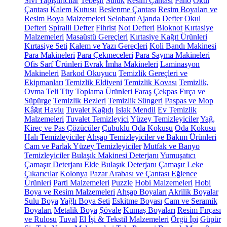
Sıvı Yapıştırıcılar
Tebeşir
Suluk
Resim Çantası
Pano
Okul
Çantası
Kalem Kutusu
Beslenme Çantası
Resim Boyaları ve
Resim Boya Malzemeleri
Selobant
Ajanda
Defter
Okul
Defteri
Spiralli Defter
Fihrist
Not Defteri
Bloknot
Kırtasiye
Malzemeleri
Masaüstü Gereçleri
Kırtasiye Kağıt Ürünleri
Kırtasiye Seti
Kalem ve Yazı Gereçleri
Koli Bandı Makinesi
Para Makineleri
Para Çekmeceleri
Para Sayma Makineleri
Ofis Sarf Ürünleri
Evrak İmha Makineleri
Laminasyon
Makineleri
Barkod Okuyucu
Temizlik Gereçleri ve
Ekipmanları
Temizlik Eldiveni
Temizlik Kovası
Temizlik,
Ovma Teli
Tüy Toplama Ürünleri
Faraş
Çekpas
Fırça ve
Süpürge
Temizlik Bezleri
Temizlik Süngeri
Paspas ve Mop
Kâğıt Havlu
Tuvalet Kağıdı
Islak Mendil
Ev Temizlik
Malzemeleri
Tuvalet Temizleyici
Yüzey Temizleyiciler
Yağ,
Kireç ve Pas Çözücüler
Çubuklu Oda Kokusu
Oda Kokusu
Halı Temizleyiciler
Ahşap Temizleyiciler ve Bakım Ürünleri
Cam ve Parlak Yüzey Temizleyiciler
Mutfak ve Banyo
Temizleyiciler
Bulaşık Makinesi Deterjanı
Yumuşatıcı
Çamaşır Deterjanı
Elde Bulaşık Deterjanı
Çamaşır Leke
Çıkarıcılar
Kolonya
Pazar Arabası ve Çantası
Eğlence
Ürünleri
Parti Malzemeleri
Puzzle
Hobi Malzemeleri
Hobi
Boya ve Resim Malzemeleri
Ahşap Boyaları
Akrilik Boyalar
Sulu Boya
Yağlı Boya Seti
Eskitme Boyası
Cam ve Seramik
Boyaları
Metalik Boya
Şövale
Kumaş Boyaları
Resim Fırçası
ve Rulosu
Tuval
El İşi & Tekstil Malzemeleri
Örgü İpi
Güpür