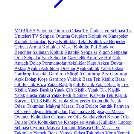
MOBİLYA
Salon ve Oturma Odası
TV Ünitesi ve Sehpası
Tv
Üniteleri
TV Sehpası
Oturma Grupları
Koltuk ve Kanepeler
Koltuk Takımları
Köşe Koltuklar
Tekli Koltuk ve Berjerler
Çekyat
Armut Koltuklar
Masaj Koltuğu
Puf
Bank ve
Benchler
Sallanan Koltuk
Kitaplık
Sehpalar
Zigon Sehpalar
Orta Sehpalar
Yan Sehpalar
Gazetelik
Antre ve Hol
Çok
Amaçlı Dolap
Portmantolar
Askılıklar
Kapı Askısı
Duvar
Askısı
Ayaklı Askılıklar
Dresuar
Ayakkabılık
Yatak Odası
Gardırop
Kapaklı Gardırop
Sürgülü Gardırop
Bez Gardırop
Açık Dolap
Köşe Gardırop
Yüklük
Baza
Tek Kişilik Baza
Çift Kişilik Baza
Yatak Başlığı
Çift Kişilik Yatak Başlığı
Tek
Kişilik Yatak Başlığı
Yatak
Çift Kişilik Yatak
Tek Kişilik
Yatak
Hasta Yatağı
Yatak Pedi & Şiltesi
Karyola
Tek Kişilik
Karyola
Çift Kişilik Karyola
Şifonyerler
Komodin
Yatak
Odası Takımları
Makyaj Masası
Takı Dolabı
Sandık
Paravan
Ofis ve Çalışma Mobilyaları
Çalışma ve Bilgisayar Masası
Oyuncu Koltukları
Çalışma ve Ofis Sandalyeleri
Keson
Ofis
Dolabı
Ofis Koltukları ve Kanepeleri
Ayaklı Küllükler
Laptop
Sehpası
Oyuncu Masası
Toplantı Masası
Ofis Masası ve
Takımları
Yemek Odası
Yemek Odası Takımları
Vitrin
Yemek