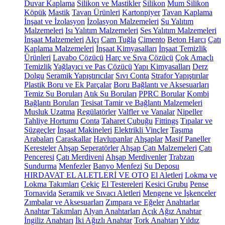
Duvar Kaplama
Silikon ve Mastikler
Silikon
Mum Silikon
Köpük
Mastik
Tavan Ürünleri
Kartonpiyer
Tavan Kaplama
İnşaat ve İzolasyon
İzolasyon Malzemeleri
Su Yalıtım
Malzemeleri
Isı Yalıtım Malzemeleri
Ses Yalıtım Malzemeleri
İnşaat Malzemeleri
Alçı
Cam Tuğla
Çimento
Beton Harcı
Çatı
Kaplama Malzemeleri
İnşaat Kimyasalları
İnşaat Temizlik
Ürünleri
Lavabo Çözücü
Harç ve Sıva Çözücü
Çok Amaçlı
Temizlik
Yağlayıcı ve Pas Çözücü
Yapı Kimyasalları
Derz
Dolgu
Seramik Yapıştırıcılar
Sıvı Conta
Strafor Yapıştırılar
Plastik Boru ve Ek Parçalar
Boru Bağlantı ve Aksesuarları
Temiz Su Boruları
Atık Su Boruları
PPRC Borular
Kombi
Bağlantı Boruları
Tesisat Tamir ve Bağlantı Malzemeleri
Musluk Uzatma
Regülatörler
Valfler ve Vanalar
Nipeller
Tahliye Hortumu
Conta
Taharet Çubuğu
Fittings
Tıpalar ve
Süzgeçler
İnşaat Makineleri
Elektrikli Vinçler
Taşıma
Arabaları
Caraskallar
Havlupanlar
Ahşaplar
Masif Paneller
Keresteler
Ahşap Seperatörler
Ahşap Çatı Malzemeleri
Çatı
Penceresi
Çatı Merdiveni
Ahşap Merdivenler
Trabzan
Sundurma
Menfezler
Banyo Menfezi
Su Deposu
HIRDAVAT EL ALETLERİ VE OTO
El Aletleri
Lokma ve
Lokma Takımları
Çekiç
El Testereleri
Kesici Grubu
Pense
Tornavida
Seramik ve Sıvacı Aletleri
Mengene ve İşkenceler
Zımbalar ve Aksesuarları
Zımpara ve Eğeler
Anahtarlar
Anahtar Takımları
Alyan Anahtarları
Açık Ağız Anahtar
İngiliz Anahtarı
İki Ağızlı Anahtar
Tork Anahtarı
Yıldız