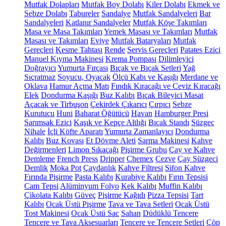
Mutfak Dolapları
Mutfak Boy Dolabı
Kiler Dolabı
Ekmek ve
Sebze Dolabı
Tabureler
Sandalye
Mutfak Sandalyeleri
Bar
Sandalyeleri
Katlanır Sandalyeler
Mutfak Köşe Takımları
Masa ve Masa Takımları
Yemek Masası ve Takımları
Mutfak
Masası ve Takımları
Eviye
Mutfak Bataryaları
Mutfak
Gereçleri
Kesme Tahtası
Rende
Servis Gereçleri
Patates Ezici
Manuel Kıyma Makinesi
Krema Pompası
Dilimleyici
Doğrayıcı
Yumurta Fırçası
Bıçak ve Bıçak Setleri
Yağ
Sıçratmaz
Soyucu, Oyacak
Ölçü Kabı ve Kaşığı
Merdane ve
Oklava
Hamur Açma Matı
Fındık Kıracağı ve Ceviz Kıracağı
Elek
Dondurma Kaşığı
Buz Kalıbı
Bıçak Bileyici Masat
Açacak ve Tirbuşon
Çekirdek Çıkarıcı
Çırpıcı
Sebze
Kurutucu
Huni
Baharat Öğütücü
Havan
Hamburger Presi
Sarımsak Ezici
Kaşık ve Kepçe Altlığı
Bıçak Standı
Süzgeç
Nihale
İçli Köfte Aparatı
Yumurta Zamanlayıcı
Dondurma
Kalıbı
Buz Kovası
Et Dövme Aleti
Sarma Makinesi
Kahve
Değirmenleri
Limon Sıkacağı
Pişirme Grubu
Çay ve Kahve
Demleme
French Press
Dripper
Chemex
Cezve
Çay Süzgeci
Demlik
Moka Pot
Çaydanlık
Kahve Filtresi
Sifon Kahve
Fırında Pişirme
Pasta Kalıbı
Kurabiye Kalıbı
Fırın Tepsisi
Cam Tepsi
Alüminyum Folyo
Kek Kalıbı
Muffin Kalıbı
Çikolata Kalıbı
Güveç
Pişirme Kağıdı
Pizza Tepsisi
Tart
Kalıbı
Ocak Üstü Pişirme
Tava ve Tava Setleri
Ocak Üstü
Tost Makinesi
Ocak Üstü Sac
Sahan
Düdüklü Tencere
Tencere ve Tava Aksesuarları
Tencere ve Tencere Setleri
Çöp