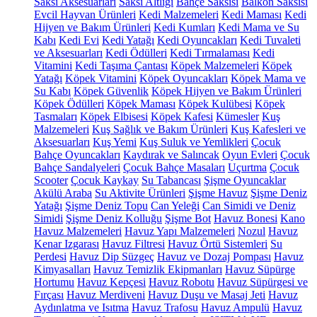
Saksı Aksesuarları
Saksı Altlığı
Bahçe Saksısı
Balkon Saksısı
Evcil Hayvan Ürünleri
Kedi Malzemeleri
Kedi Maması
Kedi
Hijyen ve Bakım Ürünleri
Kedi Kumları
Kedi Mama ve Su
Kabı
Kedi Evi
Kedi Yatağı
Kedi Oyuncakları
Kedi Tuvaleti
ve Aksesuarları
Kedi Ödülleri
Kedi Tırmalaması
Kedi
Vitamini
Kedi Taşıma Çantası
Köpek Malzemeleri
Köpek
Yatağı
Köpek Vitamini
Köpek Oyuncakları
Köpek Mama ve
Su Kabı
Köpek Güvenlik
Köpek Hijyen ve Bakım Ürünleri
Köpek Ödülleri
Köpek Maması
Köpek Kulübesi
Köpek
Tasmaları
Köpek Elbisesi
Köpek Kafesi
Kümesler
Kuş
Malzemeleri
Kuş Sağlık ve Bakım Ürünleri
Kuş Kafesleri ve
Aksesuarları
Kuş Yemi
Kuş Suluk ve Yemlikleri
Çocuk
Bahçe Oyuncakları
Kaydırak ve Salıncak
Oyun Evleri
Çocuk
Bahçe Sandalyeleri
Çocuk Bahçe Masaları
Uçurtma
Çocuk
Scooter
Çocuk Kaykay
Su Tabancası
Şişme Oyuncaklar
Akülü Araba
Su Aktivite Ürünleri
Şişme Havuz
Şişme Deniz
Yatağı
Şişme Deniz Topu
Can Yeleği
Can Simidi ve Deniz
Simidi
Şişme Deniz Kolluğu
Şişme Bot
Havuz Bonesi
Kano
Havuz Malzemeleri
Havuz Yapı Malzemeleri
Nozul
Havuz
Kenar Izgarası
Havuz Filtresi
Havuz Örtü Sistemleri
Su
Perdesi
Havuz Dip Süzgeç
Havuz ve Dozaj Pompası
Havuz
Kimyasalları
Havuz Temizlik Ekipmanları
Havuz Süpürge
Hortumu
Havuz Kepçesi
Havuz Robotu
Havuz Süpürgesi ve
Fırçası
Havuz Merdiveni
Havuz Duşu ve Masaj Jeti
Havuz
Aydınlatma ve Isıtma
Havuz Trafosu
Havuz Ampulü
Havuz