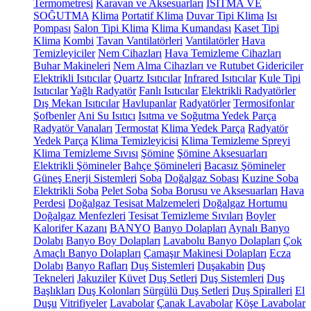
Termometresi
Karavan ve Aksesuarları
ISITMA VE
SOĞUTMA
Klima
Portatif Klima
Duvar Tipi Klima
Isı
Pompası
Salon Tipi Klima
Klima Kumandası
Kaset Tipi
Klima
Kombi
Tavan Vantilatörleri
Vantilatörler
Hava
Temizleyiciler
Nem Cihazları
Hava Temizleme Cihazları
Buhar Makineleri
Nem Alma Cihazları ve Rutubet Gidericiler
Elektrikli Isıtıcılar
Quartz Isıtıcılar
Infrared Isıtıcılar
Kule Tipi
Isıtıcılar
Yağlı Radyatör
Fanlı Isıtıcılar
Elektrikli Radyatörler
Dış Mekan Isıtıcılar
Havlupanlar
Radyatörler
Termosifonlar
Şofbenler
Ani Su Isıtıcı
Isıtma ve Soğutma Yedek Parça
Radyatör Vanaları
Termostat
Klima Yedek Parça
Radyatör
Yedek Parça
Klima Temizleyicisi
Klima Temizleme Spreyi
Klima Temizleme Sıvısı
Şömine
Şömine Aksesuarları
Elektrikli Şömineler
Bahçe Şömineleri
Bacasız Şömineler
Güneş Enerji Sistemleri
Soba
Doğalgaz Sobası
Kuzine Soba
Elektrikli Soba
Pelet Soba
Soba Borusu ve Aksesuarları
Hava
Perdesi
Doğalgaz Tesisat Malzemeleri
Doğalgaz Hortumu
Doğalgaz Menfezleri
Tesisat Temizleme Sıvıları
Boyler
Kalorifer Kazanı
BANYO
Banyo Dolapları
Aynalı Banyo
Dolabı
Banyo Boy Dolapları
Lavabolu Banyo Dolapları
Çok
Amaçlı Banyo Dolapları
Çamaşır Makinesi Dolapları
Ecza
Dolabı
Banyo Rafları
Duş Sistemleri
Duşakabin
Duş
Tekneleri
Jakuziler
Küvet
Duş Setleri
Duş Sistemleri
Duş
Başlıkları
Duş Kolonları
Sürgülü Duş Setleri
Duş Spiralleri
El
Duşu
Vitrifiyeler
Lavabolar
Çanak Lavabolar
Köşe Lavabolar