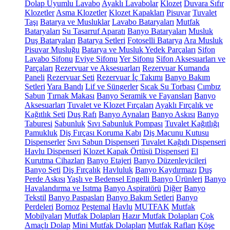
Dolap Uyumlu Lavabo
Ayaklı Lavabolar
Klozet
Duvara Sıfır
Klozetler
Asma Klozetler
Klozet Kapakları
Pisuvar
Tuvalet
Taşı
Batarya ve Musluklar
Lavabo Bataryaları
Mutfak
Bataryaları
Su Tasarruf Aparatı
Banyo Bataryaları
Musluk
Duş Bataryaları
Batarya Setleri
Fotoselli Batarya
Ara Musluk
Pisuvar Musluğu
Batarya ve Musluk Yedek Parçaları
Sifon
Lavabo Sifonu
Eviye Sifonu
Yer Sifonu
Sifon Aksesuarları ve
Parçaları
Rezervuar ve Aksesuarları
Rezervuar Kumanda
Paneli
Rezervuar Seti
Rezervuar İç Takımı
Banyo Bakım
Setleri
Yara Bandı
Lif ve Süngerler
Sıcak Su Torbası
Cımbız
Sabun
Tırnak Makası
Banyo Seramik ve Fayansları
Banyo
Aksesuarları
Tuvalet ve Klozet Fırçaları
Ayaklı Fırçalık ve
Kağıtlık Seti
Duş Rafı
Banyo Aynaları
Banyo Askısı
Banyo
Taburesi
Sabunluk
Sıvı Sabunluk Pompası
Tuvalet Kağıtlığı
Pamukluk
Diş Fırçası Koruma Kabı
Diş Macunu Kutusu
Dispenserler
Sıvı Sabun Dispenseri
Tuvalet Kağıdı Dispenseri
Havlu Dispenseri
Klozet Kapak Örtüsü Dispenseri
El
Kurutma Cihazları
Banyo Etajeri
Banyo Düzenleyicileri
Banyo Seti
Diş Fırçalık
Havluluk
Banyo Kaydırmazı
Duş
Perde Askısı
Yaşlı ve Bedensel Engelli Banyo Ürünleri
Banyo
Havalandırma ve Isıtma
Banyo Aspiratörü
Diğer
Banyo
Tekstil
Banyo Paspasları
Banyo Bakım Setleri
Banyo
Perdeleri
Bornoz
Peştemal
Havlu
MUTFAK
Mutfak
Mobilyaları
Mutfak Dolapları
Hazır Mutfak Dolapları
Çok
Amaçlı Dolap
Mini Mutfak Dolapları
Mutfak Rafları
Köşe