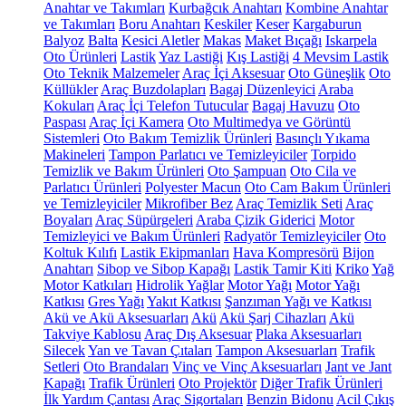
Anahtar ve Takımları
Kurbağcık Anahtarı
Kombine Anahtar
ve Takımları
Boru Anahtarı
Keskiler
Keser
Kargaburun
Balyoz
Balta
Kesici Aletler
Makas
Maket Bıçağı
Iskarpela
Oto Ürünleri
Lastik
Yaz Lastiği
Kış Lastiği
4 Mevsim Lastik
Oto Teknik Malzemeler
Araç İçi Aksesuar
Oto Güneşlik
Oto
Küllükler
Araç Buzdolapları
Bagaj Düzenleyici
Araba
Kokuları
Araç İçi Telefon Tutucular
Bagaj Havuzu
Oto
Paspası
Araç İçi Kamera
Oto Multimedya ve Görüntü
Sistemleri
Oto Bakım Temizlik Ürünleri
Basınçlı Yıkama
Makineleri
Tampon Parlatıcı ve Temizleyiciler
Torpido
Temizlik ve Bakım Ürünleri
Oto Şampuan
Oto Cila ve
Parlatıcı Ürünleri
Polyester Macun
Oto Cam Bakım Ürünleri
ve Temizleyiciler
Mikrofiber Bez
Araç Temizlik Seti
Araç
Boyaları
Araç Süpürgeleri
Araba Çizik Giderici
Motor
Temizleyici ve Bakım Ürünleri
Radyatör Temizleyiciler
Oto
Koltuk Kılıfı
Lastik Ekipmanları
Hava Kompresörü
Bijon
Anahtarı
Sibop ve Sibop Kapağı
Lastik Tamir Kiti
Kriko
Yağ
Motor Katkıları
Hidrolik Yağlar
Motor Yağı
Motor Yağı
Katkısı
Gres Yağı
Yakıt Katkısı
Şanzıman Yağı ve Katkısı
Akü ve Akü Aksesuarları
Akü
Akü Şarj Cihazları
Akü
Takviye Kablosu
Araç Dış Aksesuar
Plaka Aksesuarları
Silecek
Yan ve Tavan Çıtaları
Tampon Aksesuarları
Trafik
Setleri
Oto Brandaları
Vinç ve Vinç Aksesuarları
Jant ve Jant
Kapağı
Trafik Ürünleri
Oto Projektör
Diğer Trafik Ürünleri
İlk Yardım Çantası
Araç Sigortaları
Benzin Bidonu
Acil Çıkış