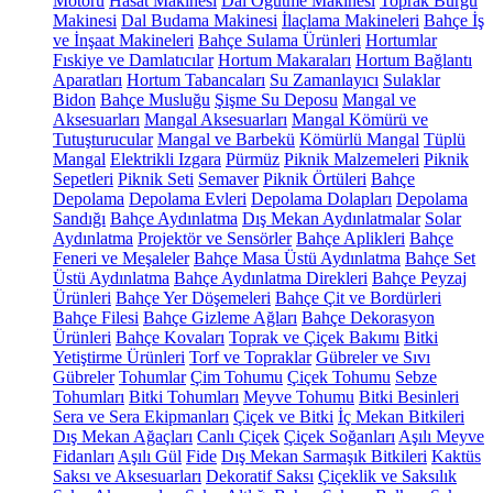
Motoru
Hasat Makinesi
Dal Öğütme Makinesi
Toprak Burgu
Makinesi
Dal Budama Makinesi
İlaçlama Makineleri
Bahçe İş
ve İnşaat Makineleri
Bahçe Sulama Ürünleri
Hortumlar
Fıskiye ve Damlatıcılar
Hortum Makaraları
Hortum Bağlantı
Aparatları
Hortum Tabancaları
Su Zamanlayıcı
Sulaklar
Bidon
Bahçe Musluğu
Şişme Su Deposu
Mangal ve
Aksesuarları
Mangal Aksesuarları
Mangal Kömürü ve
Tutuşturucular
Mangal ve Barbekü
Kömürlü Mangal
Tüplü
Mangal
Elektrikli Izgara
Pürmüz
Piknik Malzemeleri
Piknik
Sepetleri
Piknik Seti
Semaver
Piknik Örtüleri
Bahçe
Depolama
Depolama Evleri
Depolama Dolapları
Depolama
Sandığı
Bahçe Aydınlatma
Dış Mekan Aydınlatmalar
Solar
Aydınlatma
Projektör ve Sensörler
Bahçe Aplikleri
Bahçe
Feneri ve Meşaleler
Bahçe Masa Üstü Aydınlatma
Bahçe Set
Üstü Aydınlatma
Bahçe Aydınlatma Direkleri
Bahçe Peyzaj
Ürünleri
Bahçe Yer Döşemeleri
Bahçe Çit ve Bordürleri
Bahçe Filesi
Bahçe Gizleme Ağları
Bahçe Dekorasyon
Ürünleri
Bahçe Kovaları
Toprak ve Çiçek Bakımı
Bitki
Yetiştirme Ürünleri
Torf ve Topraklar
Gübreler ve Sıvı
Gübreler
Tohumlar
Çim Tohumu
Çiçek Tohumu
Sebze
Tohumları
Bitki Tohumları
Meyve Tohumu
Bitki Besinleri
Sera ve Sera Ekipmanları
Çiçek ve Bitki
İç Mekan Bitkileri
Dış Mekan Ağaçları
Canlı Çiçek
Çiçek Soğanları
Aşılı Meyve
Fidanları
Aşılı Gül
Fide
Dış Mekan Sarmaşık Bitkileri
Kaktüs
Saksı ve Aksesuarları
Dekoratif Saksı
Çiçeklik ve Saksılık