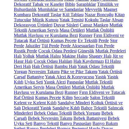
Dekoratif Tabak ve Kaseler
Biblo
Şaraplıklar
Tütsülük ve
Buhurdanlık
Mumluklar ve Şamdanlar
Meyvelik
Magnet
Kumbara
Dekoratif Taşlar
Kül Tablası
Nazar Boncuğu
Kitap
Tutucular
Müzik Kutusu
Yatak Tepsisi
Kokulu Taşlar
Ahşap
Dekorasyon Ürünleri
Duvar Süsleri
Cansız Manken
Mutfak
Tekstili
Amerikan Servis
Masa Örtüleri
Mutfak Önlüğü
Mutfak Havlusu ve Kurulama Bezi
Runner
Fırın Eldiveni ve
Tutacak
Raf Örtüsü
Kumaş Peçete
Ev Tekstili
Perde
Stor
Perde
Jaluziler
Tül Perde
Perde Aksesuarları
Fon Perde
Rustik Perde
Çocuk Odası Perdesi
Güneşlik
Mutfak Perdeleri
Halı
Yolluk
Mutfak Halısı
Makine Halısı
Shaggy Halı
Jüt ve
Hasır Halı
Çocuk Odası Halıları
Halı Kaydırmazı
El Halısı
Deri Halı
Halı Örtüsü
Bambu Halı
Yatak Odası Tekstili
Yorgan
Nevresim Takımı
Pike ve Pike Takımı
Yatak Örtüsü
Çarşaf
Battaniye
Yatak Alezi & Koruyucusu
Yastık
Yastık
Kılıfı
Uyku Seti
Yastık Alezi
Paspaslar
Mutfak Tekstili
Amerikan Servis
Masa Örtüleri
Mutfak Önlüğü
Mutfak
Havlusu ve Kurulama Bezi
Runner
Fırın Eldiveni ve Tutacak
Raf Örtüsü
Kumaş Peçete
Kilim
Seccade
Salon Tekstili
Kırlent ve Kırlent Kılıfı
Sandalye Minderi
Koltuk Örtüsü ve
Şalı
Dekoratif Yastık
Sandalye Kılıfı
Bahçe Tekstili
Salıncak
Minderleri
Bebek Odası Tekstili
Bebek Yorganı
Bebek
Çarşafı
Bebek Nevresim Takımı
Bebek Battaniyesi
Bebek
Uyku Seti
Banyo Tekstil
Banyo Paspasları
Banyo Bakım
Setleri
Banyo Perdeleri
Bornoz
Peştemal
Havlu
Duvar