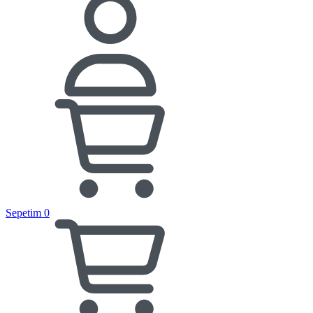
Sepetim
0