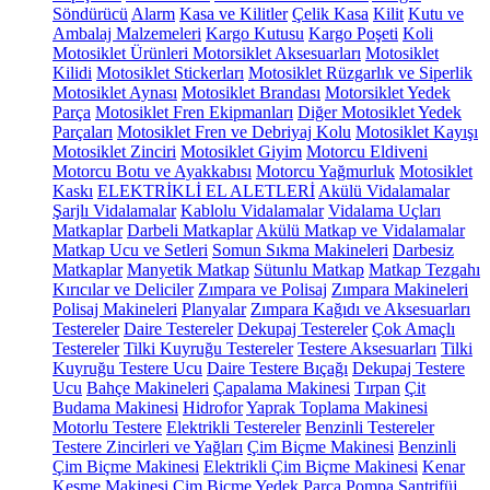
Söndürücü
Alarm
Kasa ve Kilitler
Çelik Kasa
Kilit
Kutu ve
Ambalaj Malzemeleri
Kargo Kutusu
Kargo Poşeti
Koli
Motosiklet Ürünleri
Motorsiklet Aksesuarları
Motosiklet
Kilidi
Motosiklet Stickerları
Motosiklet Rüzgarlık ve Siperlik
Motosiklet Aynası
Motosiklet Brandası
Motorsiklet Yedek
Parça
Motosiklet Fren Ekipmanları
Diğer Motosiklet Yedek
Parçaları
Motosiklet Fren ve Debriyaj Kolu
Motosiklet Kayışı
Motosiklet Zinciri
Motosiklet Giyim
Motorcu Eldiveni
Motorcu Botu ve Ayakkabısı
Motorcu Yağmurluk
Motosiklet
Kaskı
ELEKTRİKLİ EL ALETLERİ
Akülü Vidalamalar
Şarjlı Vidalamalar
Kablolu Vidalamalar
Vidalama Uçları
Matkaplar
Darbeli Matkaplar
Akülü Matkap ve Vidalamalar
Matkap Ucu ve Setleri
Somun Sıkma Makineleri
Darbesiz
Matkaplar
Manyetik Matkap
Sütunlu Matkap
Matkap Tezgahı
Kırıcılar ve Deliciler
Zımpara ve Polisaj
Zımpara Makineleri
Polisaj Makineleri
Planyalar
Zımpara Kağıdı ve Aksesuarları
Testereler
Daire Testereler
Dekupaj Testereler
Çok Amaçlı
Testereler
Tilki Kuyruğu Testereler
Testere Aksesuarları
Tilki
Kuyruğu Testere Ucu
Daire Testere Bıçağı
Dekupaj Testere
Ucu
Bahçe Makineleri
Çapalama Makinesi
Tırpan
Çit
Budama Makinesi
Hidrofor
Yaprak Toplama Makinesi
Motorlu Testere
Elektrikli Testereler
Benzinli Testereler
Testere Zincirleri ve Yağları
Çim Biçme Makinesi
Benzinli
Çim Biçme Makinesi
Elektrikli Çim Biçme Makinesi
Kenar
Kesme Makinesi
Çim Biçme Yedek Parça
Pompa
Santrifüj