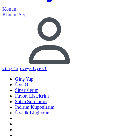
Konum
Konum Seç
Giriş Yap
veya Üye Ol
Giriş Yap
Üye Ol
Siparişlerim
Favori Listelerim
Satıcı Sorularım
İndirim Kuponlarım
Üyelik Bilgilerim