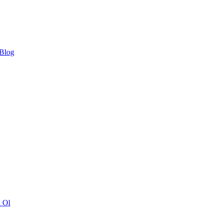
 Blog
ı Ol