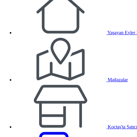
Yaşayan Evler
Mağazalar
Koçtaş'ta Satıc