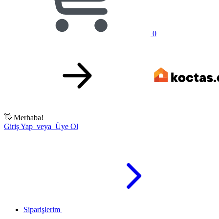
0
👋
Merhaba!
Giriş Yap veya Üye Ol
Siparişlerim