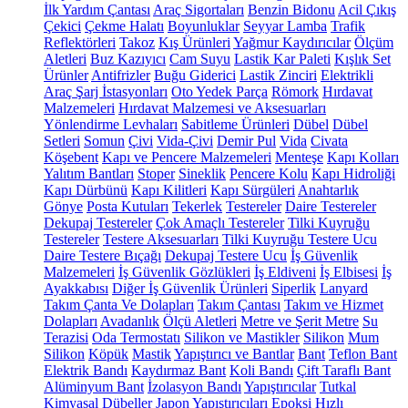
İlk Yardım Çantası
Araç Sigortaları
Benzin Bidonu
Acil Çıkış
Çekici
Çekme Halatı
Boyunluklar
Seyyar Lamba
Trafik
Reflektörleri
Takoz
Kış Ürünleri
Yağmur Kaydırıcılar
Ölçüm
Aletleri
Buz Kazıyıcı
Cam Suyu
Lastik Kar Paleti
Kışlık Set
Ürünler
Antifrizler
Buğu Giderici
Lastik Zinciri
Elektrikli
Araç Şarj İstasyonları
Oto Yedek Parça
Römork
Hırdavat
Malzemeleri
Hırdavat Malzemesi ve Aksesuarları
Yönlendirme Levhaları
Sabitleme Ürünleri
Dübel
Dübel
Setleri
Somun
Çivi
Vida-Çivi
Demir Pul
Vida
Civata
Köşebent
Kapı ve Pencere Malzemeleri
Menteşe
Kapı Kolları
Yalıtım Bantları
Stoper
Sineklik
Pencere Kolu
Kapı Hidroliği
Kapı Dürbünü
Kapı Kilitleri
Kapı Sürgüleri
Anahtarlık
Gönye
Posta Kutuları
Tekerlek
Testereler
Daire Testereler
Dekupaj Testereler
Çok Amaçlı Testereler
Tilki Kuyruğu
Testereler
Testere Aksesuarları
Tilki Kuyruğu Testere Ucu
Daire Testere Bıçağı
Dekupaj Testere Ucu
İş Güvenlik
Malzemeleri
İş Güvenlik Gözlükleri
İş Eldiveni
İş Elbisesi
İş
Ayakkabısı
Diğer İş Güvenlik Ürünleri
Siperlik
Lanyard
Takım Çanta Ve Dolapları
Takım Çantası
Takım ve Hizmet
Dolapları
Avadanlık
Ölçü Aletleri
Metre ve Şerit Metre
Su
Terazisi
Oda Termostatı
Silikon ve Mastikler
Silikon
Mum
Silikon
Köpük
Mastik
Yapıştırıcı ve Bantlar
Bant
Teflon Bant
Elektrik Bandı
Kaydırmaz Bant
Koli Bandı
Çift Taraflı Bant
Alüminyum Bant
İzolasyon Bandı
Yapıştırıcılar
Tutkal
Kimyasal Dübeller
Japon Yapıştırıcıları
Epoksi
Hızlı