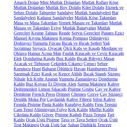
Amaçlı Dolap
Mini Mutfak Dolapları
Mutfak Rafları
Köşe
Mutfak Dolapları
Mutfak Boy Dolabı
Kiler Dolabı
Ekmek ve
Sebze Dolabı
Tabureler
Sandalye
Mutfak Sandalyeleri
Bar
Sandalyeleri
Katlanır Sandalyeler
Mutfak Köşe Takımları
Masa ve Masa Takımları
Yemek Masası ve Takımları
Mutfak
Masası ve Takımları
Eviye
Mutfak Bataryaları
Mutfak
Gereçleri
Kesme Tahtası
Rende
Servis Gereçleri
Patates Ezici
Manuel Kıyma Makinesi
Krema Pompası
Dilimleyici
Doğrayıcı
Yumurta Fırçası
Bıçak ve Bıçak Setleri
Yağ
Sıçratmaz
Soyucu, Oyacak
Ölçü Kabı ve Kaşığı
Merdane ve
Oklava
Hamur Açma Matı
Fındık Kıracağı ve Ceviz Kıracağı
Elek
Dondurma Kaşığı
Buz Kalıbı
Bıçak Bileyici Masat
Açacak ve Tirbuşon
Çekirdek Çıkarıcı
Çırpıcı
Sebze
Kurutucu
Huni
Baharat Öğütücü
Havan
Hamburger Presi
Sarımsak Ezici
Kaşık ve Kepçe Altlığı
Bıçak Standı
Süzgeç
Nihale
İçli Köfte Aparatı
Yumurta Zamanlayıcı
Dondurma
Kalıbı
Buz Kovası
Et Dövme Aleti
Sarma Makinesi
Kahve
Değirmenleri
Limon Sıkacağı
Pişirme Grubu
Çay ve Kahve
Demleme
French Press
Dripper
Chemex
Cezve
Çay Süzgeci
Demlik
Moka Pot
Çaydanlık
Kahve Filtresi
Sifon Kahve
Fırında Pişirme
Pasta Kalıbı
Kurabiye Kalıbı
Fırın Tepsisi
Cam Tepsi
Alüminyum Folyo
Kek Kalıbı
Muffin Kalıbı
Çikolata Kalıbı
Güveç
Pişirme Kağıdı
Pizza Tepsisi
Tart
Kalıbı
Ocak Üstü Pişirme
Tava ve Tava Setleri
Ocak Üstü
Tost Makinesi
Ocak Üstü Sac
Sahan
Düdüklü Tencere