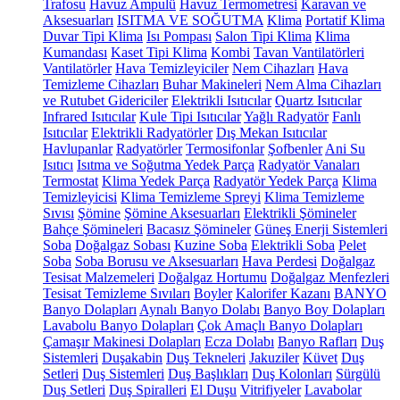
Trafosu
Havuz Ampulü
Havuz Termometresi
Karavan ve
Aksesuarları
ISITMA VE SOĞUTMA
Klima
Portatif Klima
Duvar Tipi Klima
Isı Pompası
Salon Tipi Klima
Klima
Kumandası
Kaset Tipi Klima
Kombi
Tavan Vantilatörleri
Vantilatörler
Hava Temizleyiciler
Nem Cihazları
Hava
Temizleme Cihazları
Buhar Makineleri
Nem Alma Cihazları
ve Rutubet Gidericiler
Elektrikli Isıtıcılar
Quartz Isıtıcılar
Infrared Isıtıcılar
Kule Tipi Isıtıcılar
Yağlı Radyatör
Fanlı
Isıtıcılar
Elektrikli Radyatörler
Dış Mekan Isıtıcılar
Havlupanlar
Radyatörler
Termosifonlar
Şofbenler
Ani Su
Isıtıcı
Isıtma ve Soğutma Yedek Parça
Radyatör Vanaları
Termostat
Klima Yedek Parça
Radyatör Yedek Parça
Klima
Temizleyicisi
Klima Temizleme Spreyi
Klima Temizleme
Sıvısı
Şömine
Şömine Aksesuarları
Elektrikli Şömineler
Bahçe Şömineleri
Bacasız Şömineler
Güneş Enerji Sistemleri
Soba
Doğalgaz Sobası
Kuzine Soba
Elektrikli Soba
Pelet
Soba
Soba Borusu ve Aksesuarları
Hava Perdesi
Doğalgaz
Tesisat Malzemeleri
Doğalgaz Hortumu
Doğalgaz Menfezleri
Tesisat Temizleme Sıvıları
Boyler
Kalorifer Kazanı
BANYO
Banyo Dolapları
Aynalı Banyo Dolabı
Banyo Boy Dolapları
Lavabolu Banyo Dolapları
Çok Amaçlı Banyo Dolapları
Çamaşır Makinesi Dolapları
Ecza Dolabı
Banyo Rafları
Duş
Sistemleri
Duşakabin
Duş Tekneleri
Jakuziler
Küvet
Duş
Setleri
Duş Sistemleri
Duş Başlıkları
Duş Kolonları
Sürgülü
Duş Setleri
Duş Spiralleri
El Duşu
Vitrifiyeler
Lavabolar