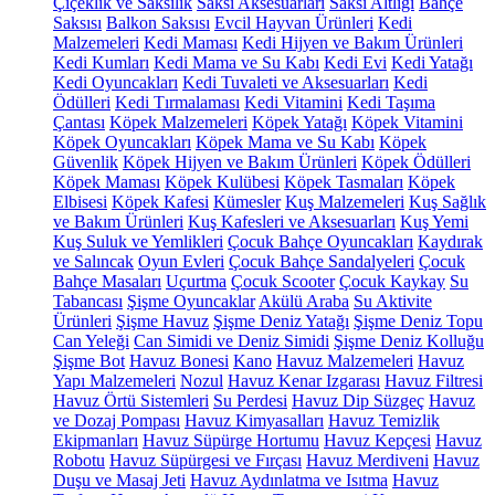
Çiçeklik ve Saksılık
Saksı Aksesuarları
Saksı Altlığı
Bahçe
Saksısı
Balkon Saksısı
Evcil Hayvan Ürünleri
Kedi
Malzemeleri
Kedi Maması
Kedi Hijyen ve Bakım Ürünleri
Kedi Kumları
Kedi Mama ve Su Kabı
Kedi Evi
Kedi Yatağı
Kedi Oyuncakları
Kedi Tuvaleti ve Aksesuarları
Kedi
Ödülleri
Kedi Tırmalaması
Kedi Vitamini
Kedi Taşıma
Çantası
Köpek Malzemeleri
Köpek Yatağı
Köpek Vitamini
Köpek Oyuncakları
Köpek Mama ve Su Kabı
Köpek
Güvenlik
Köpek Hijyen ve Bakım Ürünleri
Köpek Ödülleri
Köpek Maması
Köpek Kulübesi
Köpek Tasmaları
Köpek
Elbisesi
Köpek Kafesi
Kümesler
Kuş Malzemeleri
Kuş Sağlık
ve Bakım Ürünleri
Kuş Kafesleri ve Aksesuarları
Kuş Yemi
Kuş Suluk ve Yemlikleri
Çocuk Bahçe Oyuncakları
Kaydırak
ve Salıncak
Oyun Evleri
Çocuk Bahçe Sandalyeleri
Çocuk
Bahçe Masaları
Uçurtma
Çocuk Scooter
Çocuk Kaykay
Su
Tabancası
Şişme Oyuncaklar
Akülü Araba
Su Aktivite
Ürünleri
Şişme Havuz
Şişme Deniz Yatağı
Şişme Deniz Topu
Can Yeleği
Can Simidi ve Deniz Simidi
Şişme Deniz Kolluğu
Şişme Bot
Havuz Bonesi
Kano
Havuz Malzemeleri
Havuz
Yapı Malzemeleri
Nozul
Havuz Kenar Izgarası
Havuz Filtresi
Havuz Örtü Sistemleri
Su Perdesi
Havuz Dip Süzgeç
Havuz
ve Dozaj Pompası
Havuz Kimyasalları
Havuz Temizlik
Ekipmanları
Havuz Süpürge Hortumu
Havuz Kepçesi
Havuz
Robotu
Havuz Süpürgesi ve Fırçası
Havuz Merdiveni
Havuz
Duşu ve Masaj Jeti
Havuz Aydınlatma ve Isıtma
Havuz