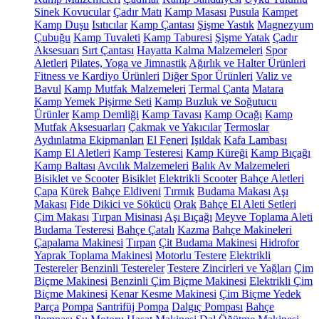
Sinek Kovucular
Çadır Matı
Kamp Masası
Pusula
Kampet
Kamp Duşu
Isıtıcılar
Kamp Çantası
Şişme Yastık
Magnezyum
Çubuğu
Kamp Tuvaleti
Kamp Taburesi
Şişme Yatak
Çadır
Aksesuarı
Sırt Çantası
Hayatta Kalma Malzemeleri
Spor
Aletleri
Pilates, Yoga ve Jimnastik
Ağırlık ve Halter Ürünleri
Fitness ve Kardiyo Ürünleri
Diğer Spor Ürünleri
Valiz ve
Bavul
Kamp Mutfak Malzemeleri
Termal Çanta
Matara
Kamp Yemek Pişirme Seti
Kamp Buzluk ve Soğutucu
Ürünler
Kamp Demliği
Kamp Tavası
Kamp Ocağı
Kamp
Mutfak Aksesuarları
Çakmak ve Yakıcılar
Termoslar
Aydınlatma Ekipmanları
El Feneri
Işıldak
Kafa Lambası
Kamp El Aletleri
Kamp Testeresi
Kamp Küreği
Kamp Bıçağı
Kamp Baltası
Avcılık Malzemeleri
Balık Av Malzemeleri
Bisiklet ve Scooter
Bisiklet
Elektrikli Scooter
Bahçe Aletleri
Çapa
Kürek
Bahçe Eldiveni
Tırmık
Budama Makası
Aşı
Makası
Fide Dikici ve Sökücü
Orak
Bahçe El Aleti Setleri
Çim Makası
Tırpan Misinası
Aşı Bıçağı
Meyve Toplama Aleti
Budama Testeresi
Bahçe Çatalı
Kazma
Bahçe Makineleri
Çapalama Makinesi
Tırpan
Çit Budama Makinesi
Hidrofor
Yaprak Toplama Makinesi
Motorlu Testere
Elektrikli
Testereler
Benzinli Testereler
Testere Zincirleri ve Yağları
Çim
Biçme Makinesi
Benzinli Çim Biçme Makinesi
Elektrikli Çim
Biçme Makinesi
Kenar Kesme Makinesi
Çim Biçme Yedek
Parça
Pompa
Santrifüj Pompa
Dalgıç Pompası
Bahçe