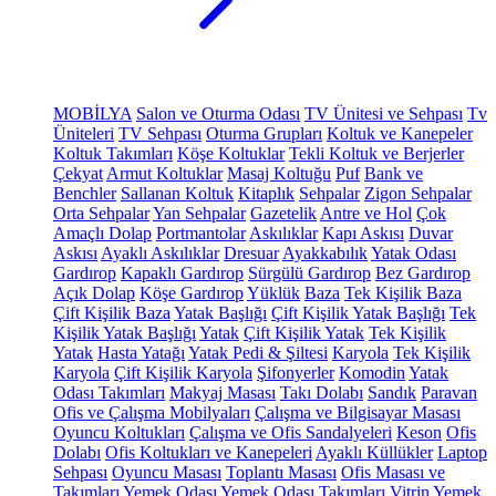
MOBİLYA
Salon ve Oturma Odası
TV Ünitesi ve Sehpası
Tv
Üniteleri
TV Sehpası
Oturma Grupları
Koltuk ve Kanepeler
Koltuk Takımları
Köşe Koltuklar
Tekli Koltuk ve Berjerler
Çekyat
Armut Koltuklar
Masaj Koltuğu
Puf
Bank ve
Benchler
Sallanan Koltuk
Kitaplık
Sehpalar
Zigon Sehpalar
Orta Sehpalar
Yan Sehpalar
Gazetelik
Antre ve Hol
Çok
Amaçlı Dolap
Portmantolar
Askılıklar
Kapı Askısı
Duvar
Askısı
Ayaklı Askılıklar
Dresuar
Ayakkabılık
Yatak Odası
Gardırop
Kapaklı Gardırop
Sürgülü Gardırop
Bez Gardırop
Açık Dolap
Köşe Gardırop
Yüklük
Baza
Tek Kişilik Baza
Çift Kişilik Baza
Yatak Başlığı
Çift Kişilik Yatak Başlığı
Tek
Kişilik Yatak Başlığı
Yatak
Çift Kişilik Yatak
Tek Kişilik
Yatak
Hasta Yatağı
Yatak Pedi & Şiltesi
Karyola
Tek Kişilik
Karyola
Çift Kişilik Karyola
Şifonyerler
Komodin
Yatak
Odası Takımları
Makyaj Masası
Takı Dolabı
Sandık
Paravan
Ofis ve Çalışma Mobilyaları
Çalışma ve Bilgisayar Masası
Oyuncu Koltukları
Çalışma ve Ofis Sandalyeleri
Keson
Ofis
Dolabı
Ofis Koltukları ve Kanepeleri
Ayaklı Küllükler
Laptop
Sehpası
Oyuncu Masası
Toplantı Masası
Ofis Masası ve
Takımları
Yemek Odası
Yemek Odası Takımları
Vitrin
Yemek