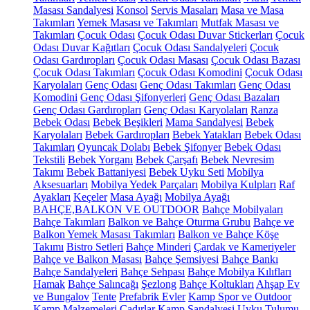
Masası Sandalyesi
Konsol
Servis Masaları
Masa ve Masa
Takımları
Yemek Masası ve Takımları
Mutfak Masası ve
Takımları
Çocuk Odası
Çocuk Odası Duvar Stickerları
Çocuk
Odası Duvar Kağıtları
Çocuk Odası Sandalyeleri
Çocuk
Odası Gardıropları
Çocuk Odası Masası
Çocuk Odası Bazası
Çocuk Odası Takımları
Çocuk Odası Komodini
Çocuk Odası
Karyolaları
Genç Odası
Genç Odası Takımları
Genç Odası
Komodini
Genç Odası Şifonyerleri
Genç Odası Bazaları
Genç Odası Gardıropları
Genç Odası Karyolaları
Ranza
Bebek Odası
Bebek Beşikleri
Mama Sandalyesi
Bebek
Karyolaları
Bebek Gardıropları
Bebek Yatakları
Bebek Odası
Takımları
Oyuncak Dolabı
Bebek Şifonyer
Bebek Odası
Tekstili
Bebek Yorganı
Bebek Çarşafı
Bebek Nevresim
Takımı
Bebek Battaniyesi
Bebek Uyku Seti
Mobilya
Aksesuarları
Mobilya Yedek Parçaları
Mobilya Kulpları
Raf
Ayakları
Keçeler
Masa Ayağı
Mobilya Ayağı
BAHÇE,BALKON VE OUTDOOR
Bahçe Mobilyaları
Bahçe Takımları
Balkon ve Bahçe Oturma Grubu
Bahçe ve
Balkon Yemek Masası Takımları
Balkon ve Bahçe Köşe
Takımı
Bistro Setleri
Bahçe Minderi
Çardak ve Kameriyeler
Bahçe ve Balkon Masası
Bahçe Şemsiyesi
Bahçe Bankı
Bahçe Sandalyeleri
Bahçe Sehpası
Bahçe Mobilya Kılıfları
Hamak
Bahçe Salıncağı
Şezlong
Bahçe Koltukları
Ahşap Ev
ve Bungalov
Tente
Prefabrik Evler
Kamp Spor ve Outdoor
Kamp Malzemeleri
Çadırlar
Kamp Sandalyesi
Uyku Tulumu