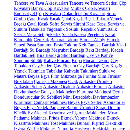
Tencere ve Tava Aksesuarları
Tencere ve Tencere Setleri
Çöp
Kovaları
Banyo Çöp Kovaları
Mutfak Çöp Kovaları
Endüstriyel Çöp Kovaları
Dolap İçi Çöp Kovaları
Sofra
Grubu
Çatal,Kaşık,Bıçak
Çatal Kaşık Bıçak Takımı
Yemek
Bıçağı
Çatal
Kaşık
Sofra Servis
Sürahi
Kase
Tepsi
Servis ve
Sunum Tabakları
Yağdanlık
Sosluk, Reçellik
Yumurtalık
Servis Maşa Seti
Şekerlik
Salata Kasesi
Peçetelik
Karaf
Kürdanlık
Çerezlik
Baharat Takımı
Bardak Altlığı
Ekmek
Sepeti
Pasta Sunumu
Pasta Takımı
Kek Fanusu
Bardak
Viski
Bardağı
Su Bardağı
Meşrubat Bardağı
Rakı Bardağı
Kadeh
Bardak Seti
Bira Bardağı
Shot Bardağı
Çay ve Kahve
Sunumu
Sütlük
Kahve Fincanı
Kupa
Fincan Takımı
Çay
Tabakları
Çay Setleri
Çay Fincanı
Çay Bardağı
Çay Kaşığı
Yemek Takımları
Tabaklar
Kahvaltı Takımları
Suluk ve
Matara
Beyaz Eşya
Fırın
Mikrodalga Fırınlar
Mini Fırınlar
Buzdolabı
Çamaşır Makinesi
Ocak
Ankastre Ürünleri
Ankastre Setler
Ankastre Ocaklar
Ankastre Fırınlar
Ankastre
Davlumbazlar
Bulaşık Makineleri
Kurutma Makinesi
Derin
Dondurucular
Su Sebilleri
Mini Buzdolabı
Davlumbazlar
Kurutmalı Çamaşır Makinesi
Beyaz Eşya Setleri
Aspiratörler
Beyaz Eşya Yedek Parça ve Bakım Ürünleri
Şarap Dolabı
Küçük Ev Aletleri
Kızartma ve Pişirme Makineleri
Mısır
Patlatma Makinesi
Fritöz
Ekmek Yapma Makinesi
Ekmek
Kızartma Makinesi
Tost Makinesi
Buharlı Pişirici
Elektrikli
Izgara
Waffle Makinesi
Yumurta Haşlayıcı
Elektrikli Tencere