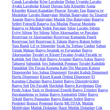
Çanak Lavabolar
Köşe Lavabolar
Dolap Uyumlu Lavabo
Ayaklı Lavabolar
Klozet
Duvara Sıfır Klozetler
Asma
Klozetler
Klozet Kapakları
Pisuvar
Tuvalet Taşı
Batarya ve
Musluklar
Lavabo Bataryaları
Mutfak Bataryaları
Su Tasarruf
Aparatı
Banyo Bataryaları
Musluk
Duş Bataryaları
Batarya
Setleri
Fotoselli Batarya
Ara Musluk
Pisuvar Musluğu
Batarya ve Musluk Yedek Parçaları
Sifon
Lavabo Sifonu
Eviye Sifonu
Yer Sifonu
Sifon Aksesuarları ve Parçaları
Rezervuar ve Aksesuarları
Rezervuar Kumanda Paneli
Rezervuar Seti
Rezervuar İç Takımı
Banyo Bakım Setleri
Yara Bandı
Lif ve Süngerler
Sıcak Su Torbası
Cımbız
Sabun
Tırnak Makası
Banyo Seramik ve Fayansları
Banyo
Aksesuarları
Tuvalet ve Klozet Fırçaları
Ayaklı Fırçalık ve
Kağıtlık Seti
Duş Rafı
Banyo Aynaları
Banyo Askısı
Banyo
Taburesi
Sabunluk
Sıvı Sabunluk Pompası
Tuvalet Kağıtlığı
Pamukluk
Diş Fırçası Koruma Kabı
Diş Macunu Kutusu
Dispenserler
Sıvı Sabun Dispenseri
Tuvalet Kağıdı Dispenseri
Havlu Dispenseri
Klozet Kapak Örtüsü Dispenseri
El
Kurutma Cihazları
Banyo Etajeri
Banyo Düzenleyicileri
Banyo Seti
Diş Fırçalık
Havluluk
Banyo Kaydırmazı
Duş
Perde Askısı
Yaşlı ve Bedensel Engelli Banyo Ürünleri
Banyo
Havalandırma ve Isıtma
Banyo Aspiratörü
Diğer
Banyo
Tekstil
Banyo Paspasları
Banyo Bakım Setleri
Banyo
Perdeleri
Bornoz
Peştemal
Havlu
MUTFAK
Mutfak
Mobilyaları
Mutfak Dolapları
Hazır Mutfak Dolapları
Çok