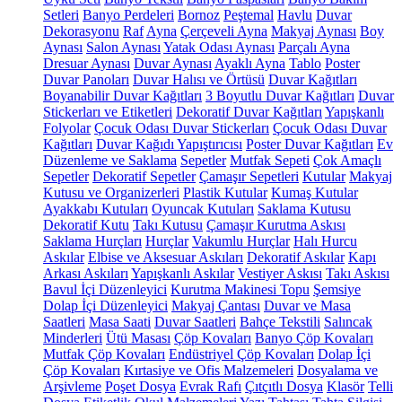
Setleri
Banyo Perdeleri
Bornoz
Peştemal
Havlu
Duvar
Dekorasyonu
Raf
Ayna
Çerçeveli Ayna
Makyaj Aynası
Boy
Aynası
Salon Aynası
Yatak Odası Aynası
Parçalı Ayna
Dresuar Aynası
Duvar Aynası
Ayaklı Ayna
Tablo
Poster
Duvar Panoları
Duvar Halısı ve Örtüsü
Duvar Kağıtları
Boyanabilir Duvar Kağıtları
3 Boyutlu Duvar Kağıtları
Duvar
Stickerları ve Etiketleri
Dekoratif Duvar Kağıtları
Yapışkanlı
Folyolar
Çocuk Odası Duvar Stickerları
Çocuk Odası Duvar
Kağıtları
Duvar Kağıdı Yapıştırıcısı
Poster Duvar Kağıtları
Ev
Düzenleme ve Saklama
Sepetler
Mutfak Sepeti
Çok Amaçlı
Sepetler
Dekoratif Sepetler
Çamaşır Sepetleri
Kutular
Makyaj
Kutusu ve Organizerleri
Plastik Kutular
Kumaş Kutular
Ayakkabı Kutuları
Oyuncak Kutuları
Saklama Kutusu
Dekoratif Kutu
Takı Kutusu
Çamaşır Kurutma Askısı
Saklama Hurçları
Hurçlar
Vakumlu Hurçlar
Halı Hurcu
Askılar
Elbise ve Aksesuar Askıları
Dekoratif Askılar
Kapı
Arkası Askıları
Yapışkanlı Askılar
Vestiyer Askısı
Takı Askısı
Bavul İçi Düzenleyici
Kurutma Makinesi Topu
Şemsiye
Dolap İçi Düzenleyici
Makyaj Çantası
Duvar ve Masa
Saatleri
Masa Saati
Duvar Saatleri
Bahçe Tekstili
Salıncak
Minderleri
Ütü Masası
Çöp Kovaları
Banyo Çöp Kovaları
Mutfak Çöp Kovaları
Endüstriyel Çöp Kovaları
Dolap İçi
Çöp Kovaları
Kırtasiye ve Ofis Malzemeleri
Dosyalama ve
Arşivleme
Poşet Dosya
Evrak Rafı
Çıtçıtlı Dosya
Klasör
Telli