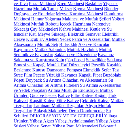
ve Tava
Pizza Makinesi
Krep Makinesi
Basküller
Yiyecek
Hazırlama
Mutfak Tartısı
Mikser
Kıyma Makinesi
Blender
Doğrayıcı ve Rondolar
Meyve Kurutma Makinesi
Dondurma
Makinesi
Hamur Yoğurma Makinesi ve Mutfak Şefleri
Yoğurt
Makinesi
Mutfak Robotu
İçecek Hazırlama
Narenciye
Sıkacağı
Çay Makineleri
Kahve Makinesi
Kettle ve Su
Isıtıcılar
Katı Meyve Sıkacağı
Elektrikli Semaver
Elektrikli
Cezve
Küçük Ev Aletleri Yedek Parça ve Aksesuarları
Mutfak
Aksesuarları
Mutfak Seti
Bulaşıklık
Askı ve Kancalar
Kaydırmaz
Mutfak Sabunluk
Mutfak Havluluk
Mutfak
Seramik ve Fayansları
Saklama ve Düzenleme
Kavanoz
Saklama ve Karıştırma Kabı
Çöp Poşeti
Sebzelikler
Saklama
Bonesi ve Kapağı
Mutfak Raf Düzenleyici
Poşetlik
Kaşıklık
Beslenme Kutusu
Damacana Pompası
Ekmeklik
Sefer Tası
Streç Film
Peçete Yüzüğü
Kavanoz Kapağı
Pipet
Buzdolabı
Poşeti
Doypack
Su Arıtma Cihazları ve Aksesuarları
Su
Arıtma Cihazları
Su Arıtma Filtreleri
Su Arıtma Aksesuarları
ve Yedek Parçaları
Arıtma Musluğu
Endüstriyel Mutfak
Ürünleri
Gıda ve İçecek
Kahve
Filtre Kahve Kağıdı
Türk
Kahvesi
Kapsül Kahve
Filtre Kahve
Çekirdek Kahve
Mutfak
Tezgahları
Laminant Mutfak Tezgahları
Ahşap Mutfak
Tezgahları
Bulaşık Makineleri
Derin Dondurucular
Su
Sebilleri
DEKORASYON VE EV GEREÇLERİ
Yılbaşı
Ürünleri
Yılbaşı Ağacı
Yılbaşı Aydınlatmaları
Yılbaşı Ağacı
Süsleri
Yılbaşı Sepeti
Yılbaşı Parti Malzemeleri
Dekoratif