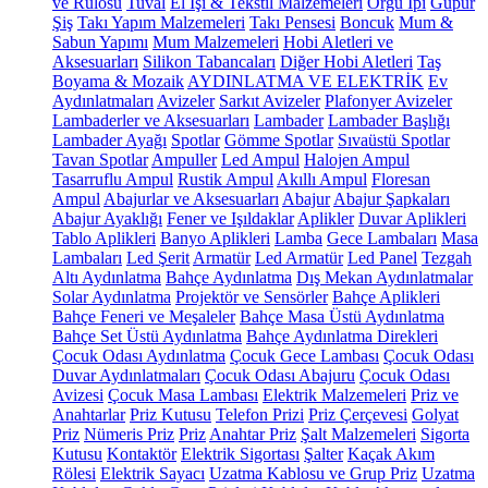
ve Rulosu
Tuval
El İşi & Tekstil Malzemeleri
Örgü İpi
Güpür
Şiş
Takı Yapım Malzemeleri
Takı Pensesi
Boncuk
Mum &
Sabun Yapımı
Mum Malzemeleri
Hobi Aletleri ve
Aksesuarları
Silikon Tabancaları
Diğer Hobi Aletleri
Taş
Boyama & Mozaik
AYDINLATMA VE ELEKTRİK
Ev
Aydınlatmaları
Avizeler
Sarkıt Avizeler
Plafonyer Avizeler
Lambaderler ve Aksesuarları
Lambader
Lambader Başlığı
Lambader Ayağı
Spotlar
Gömme Spotlar
Sıvaüstü Spotlar
Tavan Spotlar
Ampuller
Led Ampul
Halojen Ampul
Tasarruflu Ampul
Rustik Ampul
Akıllı Ampul
Floresan
Ampul
Abajurlar ve Aksesuarları
Abajur
Abajur Şapkaları
Abajur Ayaklığı
Fener ve Işıldaklar
Aplikler
Duvar Aplikleri
Tablo Aplikleri
Banyo Aplikleri
Lamba
Gece Lambaları
Masa
Lambaları
Led Şerit
Armatür
Led Armatür
Led Panel
Tezgah
Altı Aydınlatma
Bahçe Aydınlatma
Dış Mekan Aydınlatmalar
Solar Aydınlatma
Projektör ve Sensörler
Bahçe Aplikleri
Bahçe Feneri ve Meşaleler
Bahçe Masa Üstü Aydınlatma
Bahçe Set Üstü Aydınlatma
Bahçe Aydınlatma Direkleri
Çocuk Odası Aydınlatma
Çocuk Gece Lambası
Çocuk Odası
Duvar Aydınlatmaları
Çocuk Odası Abajuru
Çocuk Odası
Avizesi
Çocuk Masa Lambası
Elektrik Malzemeleri
Priz ve
Anahtarlar
Priz Kutusu
Telefon Prizi
Priz Çerçevesi
Golyat
Priz
Nümeris Priz
Priz
Anahtar Priz
Şalt Malzemeleri
Sigorta
Kutusu
Kontaktör
Elektrik Sigortası
Şalter
Kaçak Akım
Rölesi
Elektrik Sayacı
Uzatma Kablosu ve Grup Priz
Uzatma