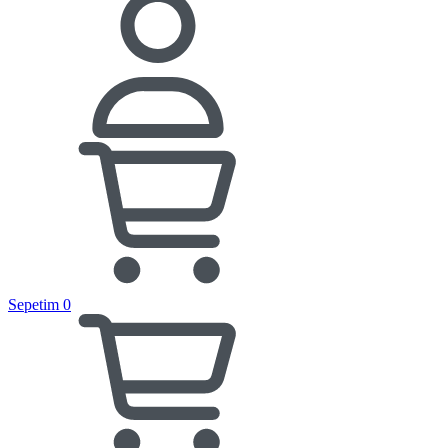
Sepetim
0