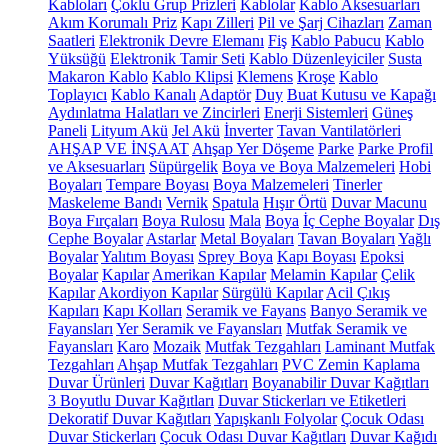
Kabloları
Çoklu Grup Prizleri
Kablolar
Kablo Aksesuarları
Akım Korumalı Priz
Kapı Zilleri
Pil ve Şarj Cihazları
Zaman
Saatleri
Elektronik Devre Elemanı
Fiş
Kablo Pabucu
Kablo
Yüksüğü
Elektronik Tamir Seti
Kablo Düzenleyiciler
Susta
Makaron Kablo
Kablo Klipsi
Klemens
Kroşe
Kablo
Toplayıcı
Kablo Kanalı
Adaptör
Duy
Buat Kutusu ve Kapağı
Aydınlatma Halatları ve Zincirleri
Enerji Sistemleri
Güneş
Paneli
Lityum Akü
Jel Akü
İnverter
Tavan Vantilatörleri
AHŞAP VE İNŞAAT
Ahşap Yer Döşeme
Parke
Parke Profil
ve Aksesuarları
Süpürgelik
Boya ve Boya Malzemeleri
Hobi
Boyaları
Tempare Boyası
Boya Malzemeleri
Tinerler
Maskeleme Bandı
Vernik
Spatula
Hışır Örtü
Duvar Macunu
Boya Fırçaları
Boya Rulosu
Mala
Boya
İç Cephe Boyalar
Dış
Cephe Boyalar
Astarlar
Metal Boyaları
Tavan Boyaları
Yağlı
Boyalar
Yalıtım Boyası
Sprey Boya
Kapı Boyası
Epoksi
Boyalar
Kapılar
Amerikan Kapılar
Melamin Kapılar
Çelik
Kapılar
Akordiyon Kapılar
Sürgülü Kapılar
Acil Çıkış
Kapıları
Kapı Kolları
Seramik ve Fayans
Banyo Seramik ve
Fayansları
Yer Seramik ve Fayansları
Mutfak Seramik ve
Fayansları
Karo
Mozaik
Mutfak Tezgahları
Laminant Mutfak
Tezgahları
Ahşap Mutfak Tezgahları
PVC Zemin Kaplama
Duvar Ürünleri
Duvar Kağıtları
Boyanabilir Duvar Kağıtları
3 Boyutlu Duvar Kağıtları
Duvar Stickerları ve Etiketleri
Dekoratif Duvar Kağıtları
Yapışkanlı Folyolar
Çocuk Odası
Duvar Stickerları
Çocuk Odası Duvar Kağıtları
Duvar Kağıdı