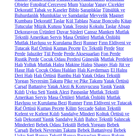
Objeler
Fotoğraf Çerçevesi
Mum
Vazolar
Yapay Çiçekler
Dekoratif Tabak ve Kaseler
Biblo
Şaraplıklar
Tütsülük ve
Buhurdanlık
Mumluklar ve Şamdanlar
Meyvelik
Magnet
Kumbara
Dekoratif Taşlar
Kül Tablası
Nazar Boncuğu
Kitap
Tutucular
Müzik Kutusu
Yatak Tepsisi
Kokulu Taşlar
Ahşap
Dekorasyon Ürünleri
Duvar Süsleri
Cansız Manken
Mutfak
Tekstili
Amerikan Servis
Masa Örtüleri
Mutfak Önlüğü
Mutfak Havlusu ve Kurulama Bezi
Runner
Fırın Eldiveni ve
Tutacak
Raf Örtüsü
Kumaş Peçete
Ev Tekstili
Perde
Stor
Perde
Jaluziler
Tül Perde
Perde Aksesuarları
Fon Perde
Rustik Perde
Çocuk Odası Perdesi
Güneşlik
Mutfak Perdeleri
Halı
Yolluk
Mutfak Halısı
Makine Halısı
Shaggy Halı
Jüt ve
Hasır Halı
Çocuk Odası Halıları
Halı Kaydırmazı
El Halısı
Deri Halı
Halı Örtüsü
Bambu Halı
Yatak Odası Tekstili
Yorgan
Nevresim Takımı
Pike ve Pike Takımı
Yatak Örtüsü
Çarşaf
Battaniye
Yatak Alezi & Koruyucusu
Yastık
Yastık
Kılıfı
Uyku Seti
Yastık Alezi
Paspaslar
Mutfak Tekstili
Amerikan Servis
Masa Örtüleri
Mutfak Önlüğü
Mutfak
Havlusu ve Kurulama Bezi
Runner
Fırın Eldiveni ve Tutacak
Raf Örtüsü
Kumaş Peçete
Kilim
Seccade
Salon Tekstili
Kırlent ve Kırlent Kılıfı
Sandalye Minderi
Koltuk Örtüsü ve
Şalı
Dekoratif Yastık
Sandalye Kılıfı
Bahçe Tekstili
Salıncak
Minderleri
Bebek Odası Tekstili
Bebek Yorganı
Bebek
Çarşafı
Bebek Nevresim Takımı
Bebek Battaniyesi
Bebek
Uyku Seti
Banyo Tekstil
Banyo Paspasları
Banyo Bakım