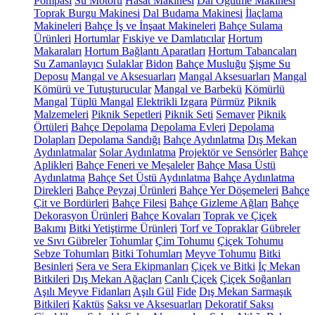
Pompası
Su Motoru
Hasat Makinesi
Dal Öğütme Makinesi
Toprak Burgu Makinesi
Dal Budama Makinesi
İlaçlama
Makineleri
Bahçe İş ve İnşaat Makineleri
Bahçe Sulama
Ürünleri
Hortumlar
Fıskiye ve Damlatıcılar
Hortum
Makaraları
Hortum Bağlantı Aparatları
Hortum Tabancaları
Su Zamanlayıcı
Sulaklar
Bidon
Bahçe Musluğu
Şişme Su
Deposu
Mangal ve Aksesuarları
Mangal Aksesuarları
Mangal
Kömürü ve Tutuşturucular
Mangal ve Barbekü
Kömürlü
Mangal
Tüplü Mangal
Elektrikli Izgara
Pürmüz
Piknik
Malzemeleri
Piknik Sepetleri
Piknik Seti
Semaver
Piknik
Örtüleri
Bahçe Depolama
Depolama Evleri
Depolama
Dolapları
Depolama Sandığı
Bahçe Aydınlatma
Dış Mekan
Aydınlatmalar
Solar Aydınlatma
Projektör ve Sensörler
Bahçe
Aplikleri
Bahçe Feneri ve Meşaleler
Bahçe Masa Üstü
Aydınlatma
Bahçe Set Üstü Aydınlatma
Bahçe Aydınlatma
Direkleri
Bahçe Peyzaj Ürünleri
Bahçe Yer Döşemeleri
Bahçe
Çit ve Bordürleri
Bahçe Filesi
Bahçe Gizleme Ağları
Bahçe
Dekorasyon Ürünleri
Bahçe Kovaları
Toprak ve Çiçek
Bakımı
Bitki Yetiştirme Ürünleri
Torf ve Topraklar
Gübreler
ve Sıvı Gübreler
Tohumlar
Çim Tohumu
Çiçek Tohumu
Sebze Tohumları
Bitki Tohumları
Meyve Tohumu
Bitki
Besinleri
Sera ve Sera Ekipmanları
Çiçek ve Bitki
İç Mekan
Bitkileri
Dış Mekan Ağaçları
Canlı Çiçek
Çiçek Soğanları
Aşılı Meyve Fidanları
Aşılı Gül
Fide
Dış Mekan Sarmaşık
Bitkileri
Kaktüs
Saksı ve Aksesuarları
Dekoratif Saksı