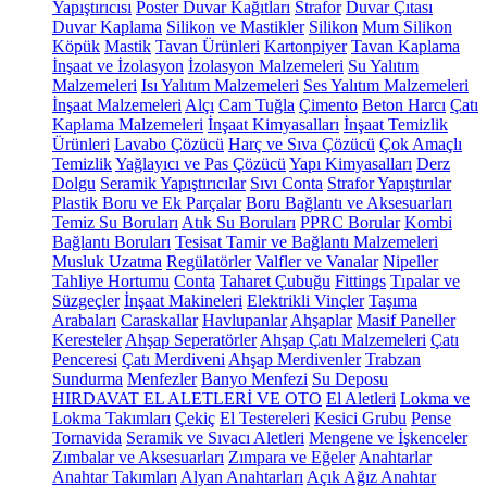
Yapıştırıcısı
Poster Duvar Kağıtları
Strafor
Duvar Çıtası
Duvar Kaplama
Silikon ve Mastikler
Silikon
Mum Silikon
Köpük
Mastik
Tavan Ürünleri
Kartonpiyer
Tavan Kaplama
İnşaat ve İzolasyon
İzolasyon Malzemeleri
Su Yalıtım
Malzemeleri
Isı Yalıtım Malzemeleri
Ses Yalıtım Malzemeleri
İnşaat Malzemeleri
Alçı
Cam Tuğla
Çimento
Beton Harcı
Çatı
Kaplama Malzemeleri
İnşaat Kimyasalları
İnşaat Temizlik
Ürünleri
Lavabo Çözücü
Harç ve Sıva Çözücü
Çok Amaçlı
Temizlik
Yağlayıcı ve Pas Çözücü
Yapı Kimyasalları
Derz
Dolgu
Seramik Yapıştırıcılar
Sıvı Conta
Strafor Yapıştırılar
Plastik Boru ve Ek Parçalar
Boru Bağlantı ve Aksesuarları
Temiz Su Boruları
Atık Su Boruları
PPRC Borular
Kombi
Bağlantı Boruları
Tesisat Tamir ve Bağlantı Malzemeleri
Musluk Uzatma
Regülatörler
Valfler ve Vanalar
Nipeller
Tahliye Hortumu
Conta
Taharet Çubuğu
Fittings
Tıpalar ve
Süzgeçler
İnşaat Makineleri
Elektrikli Vinçler
Taşıma
Arabaları
Caraskallar
Havlupanlar
Ahşaplar
Masif Paneller
Keresteler
Ahşap Seperatörler
Ahşap Çatı Malzemeleri
Çatı
Penceresi
Çatı Merdiveni
Ahşap Merdivenler
Trabzan
Sundurma
Menfezler
Banyo Menfezi
Su Deposu
HIRDAVAT EL ALETLERİ VE OTO
El Aletleri
Lokma ve
Lokma Takımları
Çekiç
El Testereleri
Kesici Grubu
Pense
Tornavida
Seramik ve Sıvacı Aletleri
Mengene ve İşkenceler
Zımbalar ve Aksesuarları
Zımpara ve Eğeler
Anahtarlar
Anahtar Takımları
Alyan Anahtarları
Açık Ağız Anahtar