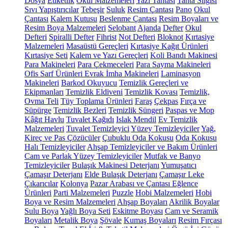
Dosya
Etiketlik
Okul Malzemeleri
Yazı Tahtası
Tahta Silgisi
Sıvı Yapıştırıcılar
Tebeşir
Suluk
Resim Çantası
Pano
Okul
Çantası
Kalem Kutusu
Beslenme Çantası
Resim Boyaları ve
Resim Boya Malzemeleri
Selobant
Ajanda
Defter
Okul
Defteri
Spiralli Defter
Fihrist
Not Defteri
Bloknot
Kırtasiye
Malzemeleri
Masaüstü Gereçleri
Kırtasiye Kağıt Ürünleri
Kırtasiye Seti
Kalem ve Yazı Gereçleri
Koli Bandı Makinesi
Para Makineleri
Para Çekmeceleri
Para Sayma Makineleri
Ofis Sarf Ürünleri
Evrak İmha Makineleri
Laminasyon
Makineleri
Barkod Okuyucu
Temizlik Gereçleri ve
Ekipmanları
Temizlik Eldiveni
Temizlik Kovası
Temizlik,
Ovma Teli
Tüy Toplama Ürünleri
Faraş
Çekpas
Fırça ve
Süpürge
Temizlik Bezleri
Temizlik Süngeri
Paspas ve Mop
Kâğıt Havlu
Tuvalet Kağıdı
Islak Mendil
Ev Temizlik
Malzemeleri
Tuvalet Temizleyici
Yüzey Temizleyiciler
Yağ,
Kireç ve Pas Çözücüler
Çubuklu Oda Kokusu
Oda Kokusu
Halı Temizleyiciler
Ahşap Temizleyiciler ve Bakım Ürünleri
Cam ve Parlak Yüzey Temizleyiciler
Mutfak ve Banyo
Temizleyiciler
Bulaşık Makinesi Deterjanı
Yumuşatıcı
Çamaşır Deterjanı
Elde Bulaşık Deterjanı
Çamaşır Leke
Çıkarıcılar
Kolonya
Pazar Arabası ve Çantası
Eğlence
Ürünleri
Parti Malzemeleri
Puzzle
Hobi Malzemeleri
Hobi
Boya ve Resim Malzemeleri
Ahşap Boyaları
Akrilik Boyalar
Sulu Boya
Yağlı Boya Seti
Eskitme Boyası
Cam ve Seramik
Boyaları
Metalik Boya
Şövale
Kumaş Boyaları
Resim Fırçası