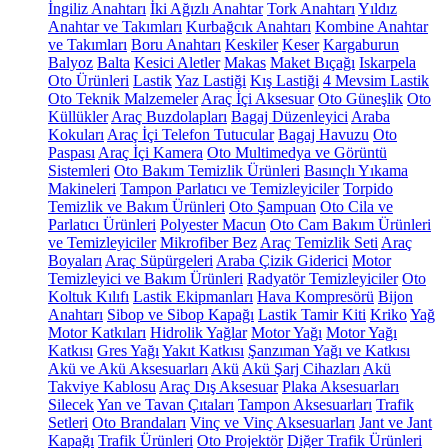
İngiliz Anahtarı
İki Ağızlı Anahtar
Tork Anahtarı
Yıldız
Anahtar ve Takımları
Kurbağcık Anahtarı
Kombine Anahtar
ve Takımları
Boru Anahtarı
Keskiler
Keser
Kargaburun
Balyoz
Balta
Kesici Aletler
Makas
Maket Bıçağı
Iskarpela
Oto Ürünleri
Lastik
Yaz Lastiği
Kış Lastiği
4 Mevsim Lastik
Oto Teknik Malzemeler
Araç İçi Aksesuar
Oto Güneşlik
Oto
Küllükler
Araç Buzdolapları
Bagaj Düzenleyici
Araba
Kokuları
Araç İçi Telefon Tutucular
Bagaj Havuzu
Oto
Paspası
Araç İçi Kamera
Oto Multimedya ve Görüntü
Sistemleri
Oto Bakım Temizlik Ürünleri
Basınçlı Yıkama
Makineleri
Tampon Parlatıcı ve Temizleyiciler
Torpido
Temizlik ve Bakım Ürünleri
Oto Şampuan
Oto Cila ve
Parlatıcı Ürünleri
Polyester Macun
Oto Cam Bakım Ürünleri
ve Temizleyiciler
Mikrofiber Bez
Araç Temizlik Seti
Araç
Boyaları
Araç Süpürgeleri
Araba Çizik Giderici
Motor
Temizleyici ve Bakım Ürünleri
Radyatör Temizleyiciler
Oto
Koltuk Kılıfı
Lastik Ekipmanları
Hava Kompresörü
Bijon
Anahtarı
Sibop ve Sibop Kapağı
Lastik Tamir Kiti
Kriko
Yağ
Motor Katkıları
Hidrolik Yağlar
Motor Yağı
Motor Yağı
Katkısı
Gres Yağı
Yakıt Katkısı
Şanzıman Yağı ve Katkısı
Akü ve Akü Aksesuarları
Akü
Akü Şarj Cihazları
Akü
Takviye Kablosu
Araç Dış Aksesuar
Plaka Aksesuarları
Silecek
Yan ve Tavan Çıtaları
Tampon Aksesuarları
Trafik
Setleri
Oto Brandaları
Vinç ve Vinç Aksesuarları
Jant ve Jant
Kapağı
Trafik Ürünleri
Oto Projektör
Diğer Trafik Ürünleri