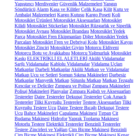
Yapıştırıcı
Merdivenler
Güvenlik Malzemeleri
Yangın
Söndürücü
Alarm
Kasa ve Kilitler
Çelik Kasa
Kilit
Kutu ve
Ambalaj Malzemeleri
Kargo Kutusu
Kargo Poşeti
Koli
Motosiklet Ürünleri
Motorsiklet Aksesuarları
Motosiklet
Kilidi
Motosiklet Stickerları
Motosiklet Rüzgarlık ve Siperlik
Motosiklet Aynası
Motosiklet Brandası
Motorsiklet Yedek
Parça
Motosiklet Fren Ekipmanları
Diğer Motosiklet Yedek
Parçaları
Motosiklet Fren ve Debriyaj Kolu
Motosiklet Kayışı
Motosiklet Zinciri
Motosiklet Giyim
Motorcu Eldiveni
Motorcu Botu ve Ayakkabısı
Motorcu Yağmurluk
Motosiklet
Kaskı
ELEKTRİKLİ EL ALETLERİ
Akülü Vidalamalar
Şarjlı Vidalamalar
Kablolu Vidalamalar
Vidalama Uçları
Matkaplar
Darbeli Matkaplar
Akülü Matkap ve Vidalamalar
Matkap Ucu ve Setleri
Somun Sıkma Makineleri
Darbesiz
Matkaplar
Manyetik Matkap
Sütunlu Matkap
Matkap Tezgahı
Kırıcılar ve Deliciler
Zımpara ve Polisaj
Zımpara Makineleri
Polisaj Makineleri
Planyalar
Zımpara Kağıdı ve Aksesuarları
Testereler
Daire Testereler
Dekupaj Testereler
Çok Amaçlı
Testereler
Tilki Kuyruğu Testereler
Testere Aksesuarları
Tilki
Kuyruğu Testere Ucu
Daire Testere Bıçağı
Dekupaj Testere
Ucu
Bahçe Makineleri
Çapalama Makinesi
Tırpan
Çit
Budama Makinesi
Hidrofor
Yaprak Toplama Makinesi
Motorlu Testere
Elektrikli Testereler
Benzinli Testereler
Testere Zincirleri ve Yağları
Çim Biçme Makinesi
Benzinli
Çim Biçme Makinesi
Elektrikli Çim Biçme Makinesi
Kenar