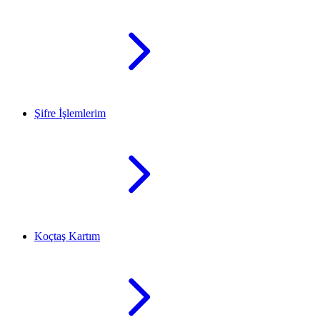
Şifre İşlemlerim
Koçtaş Kartım