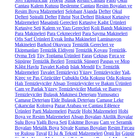
Sıvı Yapıştırıcılar
Tebeşir
Suluk
Resim Çantası
Pano
Okul
Çantası
Kalem Kutusu
Beslenme Çantası
Resim Boyaları ve
Resim Boya Malzemeleri
Selobant
Ajanda
Defter
Okul
Defteri
Spiralli Defter
Fihrist
Not Defteri
Bloknot
Kırtasiye
Malzemeleri
Masaüstü Gereçleri
Kırtasiye Kağıt Ürünleri
Kırtasiye Seti
Kalem ve Yazı Gereçleri
Koli Bandı Makinesi
Para Makineleri
Para Çekmeceleri
Para Sayma Makineleri
Ofis Sarf Ürünleri
Evrak İmha Makineleri
Laminasyon
Makineleri
Barkod Okuyucu
Temizlik Gereçleri ve
Ekipmanları
Temizlik Eldiveni
Temizlik Kovası
Temizlik,
Ovma Teli
Tüy Toplama Ürünleri
Faraş
Çekpas
Fırça ve
Süpürge
Temizlik Bezleri
Temizlik Süngeri
Paspas ve Mop
Kâğıt Havlu
Tuvalet Kağıdı
Islak Mendil
Ev Temizlik
Malzemeleri
Tuvalet Temizleyici
Yüzey Temizleyiciler
Yağ,
Kireç ve Pas Çözücüler
Çubuklu Oda Kokusu
Oda Kokusu
Halı Temizleyiciler
Ahşap Temizleyiciler ve Bakım Ürünleri
Cam ve Parlak Yüzey Temizleyiciler
Mutfak ve Banyo
Temizleyiciler
Bulaşık Makinesi Deterjanı
Yumuşatıcı
Çamaşır Deterjanı
Elde Bulaşık Deterjanı
Çamaşır Leke
Çıkarıcılar
Kolonya
Pazar Arabası ve Çantası
Eğlence
Ürünleri
Parti Malzemeleri
Puzzle
Hobi Malzemeleri
Hobi
Boya ve Resim Malzemeleri
Ahşap Boyaları
Akrilik Boyalar
Sulu Boya
Yağlı Boya Seti
Eskitme Boyası
Cam ve Seramik
Boyaları
Metalik Boya
Şövale
Kumaş Boyaları
Resim Fırçası
ve Rulosu
Tuval
El İşi & Tekstil Malzemeleri
Örgü İpi
Güpür