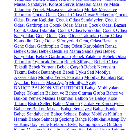
Masası Sandalyesi
Konsol
Servis Masaları
Masa ve Masa
Takımları
Yemek Masası ve Takımları
Mutfak Masası ve
Takımları
Çocuk Odası
Çocuk Odası Duvar Stickerları
Çocuk
Odası Duvar Kağıtları
Çocuk Odası Sandalyeleri
Çocuk
Odası Gardıropları
Çocuk Odası Masası
Çocuk Odası Bazası
Çocuk Odası Takımları
Çocuk Odası Komodini
Çocuk Odası
Karyolaları
Genç Odası
Genç Odası Takımları
Genç Odası
Komodini
Genç Odası Şifonyerleri
Genç Odası Bazaları
Genç Odası Gardıropları
Genç Odası Karyolaları
Ranza
Bebek Odası
Bebek Beşikleri
Mama Sandalyesi
Bebek
Karyolaları
Bebek Gardıropları
Bebek Yatakları
Bebek Odası
Takımları
Oyuncak Dolabı
Bebek Şifonyer
Bebek Odası
Tekstili
Bebek Yorganı
Bebek Çarşafı
Bebek Nevresim
Takımı
Bebek Battaniyesi
Bebek Uyku Seti
Mobilya
Aksesuarları
Mobilya Yedek Parçaları
Mobilya Kulpları
Raf
Ayakları
Keçeler
Masa Ayağı
Mobilya Ayağı
BAHÇE,BALKON VE OUTDOOR
Bahçe Mobilyaları
Bahçe Takımları
Balkon ve Bahçe Oturma Grubu
Bahçe ve
Balkon Yemek Masası Takımları
Balkon ve Bahçe Köşe
Takımı
Bistro Setleri
Bahçe Minderi
Çardak ve Kameriyeler
Bahçe ve Balkon Masası
Bahçe Şemsiyesi
Bahçe Bankı
Bahçe Sandalyeleri
Bahçe Sehpası
Bahçe Mobilya Kılıfları
Hamak
Bahçe Salıncağı
Şezlong
Bahçe Koltukları
Ahşap Ev
ve Bungalov
Tente
Prefabrik Evler
Kamp Spor ve Outdoor
Kamp Malzemeleri
Çadırlar
Kamp Sandalyesi
Uyku Tulumu