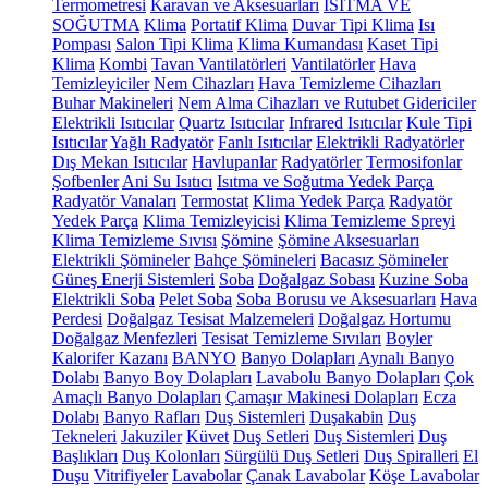
Termometresi
Karavan ve Aksesuarları
ISITMA VE
SOĞUTMA
Klima
Portatif Klima
Duvar Tipi Klima
Isı
Pompası
Salon Tipi Klima
Klima Kumandası
Kaset Tipi
Klima
Kombi
Tavan Vantilatörleri
Vantilatörler
Hava
Temizleyiciler
Nem Cihazları
Hava Temizleme Cihazları
Buhar Makineleri
Nem Alma Cihazları ve Rutubet Gidericiler
Elektrikli Isıtıcılar
Quartz Isıtıcılar
Infrared Isıtıcılar
Kule Tipi
Isıtıcılar
Yağlı Radyatör
Fanlı Isıtıcılar
Elektrikli Radyatörler
Dış Mekan Isıtıcılar
Havlupanlar
Radyatörler
Termosifonlar
Şofbenler
Ani Su Isıtıcı
Isıtma ve Soğutma Yedek Parça
Radyatör Vanaları
Termostat
Klima Yedek Parça
Radyatör
Yedek Parça
Klima Temizleyicisi
Klima Temizleme Spreyi
Klima Temizleme Sıvısı
Şömine
Şömine Aksesuarları
Elektrikli Şömineler
Bahçe Şömineleri
Bacasız Şömineler
Güneş Enerji Sistemleri
Soba
Doğalgaz Sobası
Kuzine Soba
Elektrikli Soba
Pelet Soba
Soba Borusu ve Aksesuarları
Hava
Perdesi
Doğalgaz Tesisat Malzemeleri
Doğalgaz Hortumu
Doğalgaz Menfezleri
Tesisat Temizleme Sıvıları
Boyler
Kalorifer Kazanı
BANYO
Banyo Dolapları
Aynalı Banyo
Dolabı
Banyo Boy Dolapları
Lavabolu Banyo Dolapları
Çok
Amaçlı Banyo Dolapları
Çamaşır Makinesi Dolapları
Ecza
Dolabı
Banyo Rafları
Duş Sistemleri
Duşakabin
Duş
Tekneleri
Jakuziler
Küvet
Duş Setleri
Duş Sistemleri
Duş
Başlıkları
Duş Kolonları
Sürgülü Duş Setleri
Duş Spiralleri
El
Duşu
Vitrifiyeler
Lavabolar
Çanak Lavabolar
Köşe Lavabolar