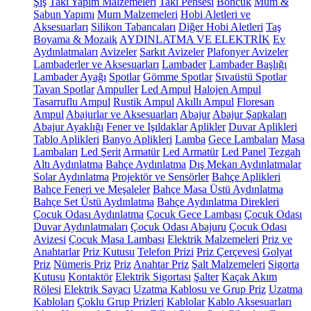
Şiş
Takı Yapım Malzemeleri
Takı Pensesi
Boncuk
Mum &
Sabun Yapımı
Mum Malzemeleri
Hobi Aletleri ve
Aksesuarları
Silikon Tabancaları
Diğer Hobi Aletleri
Taş
Boyama & Mozaik
AYDINLATMA VE ELEKTRİK
Ev
Aydınlatmaları
Avizeler
Sarkıt Avizeler
Plafonyer Avizeler
Lambaderler ve Aksesuarları
Lambader
Lambader Başlığı
Lambader Ayağı
Spotlar
Gömme Spotlar
Sıvaüstü Spotlar
Tavan Spotlar
Ampuller
Led Ampul
Halojen Ampul
Tasarruflu Ampul
Rustik Ampul
Akıllı Ampul
Floresan
Ampul
Abajurlar ve Aksesuarları
Abajur
Abajur Şapkaları
Abajur Ayaklığı
Fener ve Işıldaklar
Aplikler
Duvar Aplikleri
Tablo Aplikleri
Banyo Aplikleri
Lamba
Gece Lambaları
Masa
Lambaları
Led Şerit
Armatür
Led Armatür
Led Panel
Tezgah
Altı Aydınlatma
Bahçe Aydınlatma
Dış Mekan Aydınlatmalar
Solar Aydınlatma
Projektör ve Sensörler
Bahçe Aplikleri
Bahçe Feneri ve Meşaleler
Bahçe Masa Üstü Aydınlatma
Bahçe Set Üstü Aydınlatma
Bahçe Aydınlatma Direkleri
Çocuk Odası Aydınlatma
Çocuk Gece Lambası
Çocuk Odası
Duvar Aydınlatmaları
Çocuk Odası Abajuru
Çocuk Odası
Avizesi
Çocuk Masa Lambası
Elektrik Malzemeleri
Priz ve
Anahtarlar
Priz Kutusu
Telefon Prizi
Priz Çerçevesi
Golyat
Priz
Nümeris Priz
Priz
Anahtar Priz
Şalt Malzemeleri
Sigorta
Kutusu
Kontaktör
Elektrik Sigortası
Şalter
Kaçak Akım
Rölesi
Elektrik Sayacı
Uzatma Kablosu ve Grup Priz
Uzatma
Kabloları
Çoklu Grup Prizleri
Kablolar
Kablo Aksesuarları