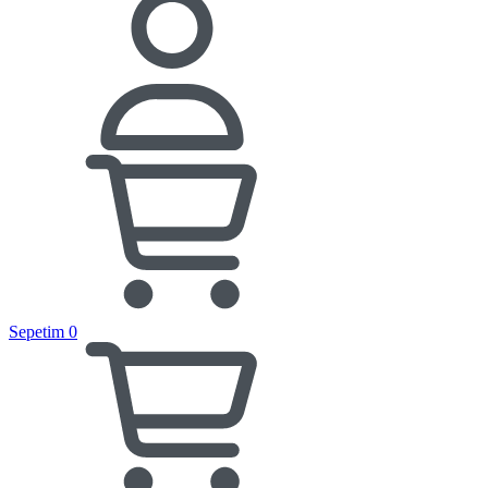
Sepetim
0