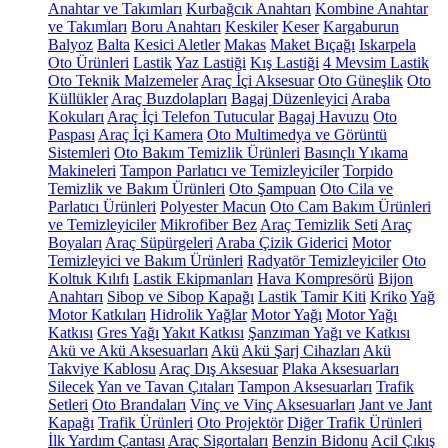
Anahtar ve Takımları
Kurbağcık Anahtarı
Kombine Anahtar
ve Takımları
Boru Anahtarı
Keskiler
Keser
Kargaburun
Balyoz
Balta
Kesici Aletler
Makas
Maket Bıçağı
Iskarpela
Oto Ürünleri
Lastik
Yaz Lastiği
Kış Lastiği
4 Mevsim Lastik
Oto Teknik Malzemeler
Araç İçi Aksesuar
Oto Güneşlik
Oto
Küllükler
Araç Buzdolapları
Bagaj Düzenleyici
Araba
Kokuları
Araç İçi Telefon Tutucular
Bagaj Havuzu
Oto
Paspası
Araç İçi Kamera
Oto Multimedya ve Görüntü
Sistemleri
Oto Bakım Temizlik Ürünleri
Basınçlı Yıkama
Makineleri
Tampon Parlatıcı ve Temizleyiciler
Torpido
Temizlik ve Bakım Ürünleri
Oto Şampuan
Oto Cila ve
Parlatıcı Ürünleri
Polyester Macun
Oto Cam Bakım Ürünleri
ve Temizleyiciler
Mikrofiber Bez
Araç Temizlik Seti
Araç
Boyaları
Araç Süpürgeleri
Araba Çizik Giderici
Motor
Temizleyici ve Bakım Ürünleri
Radyatör Temizleyiciler
Oto
Koltuk Kılıfı
Lastik Ekipmanları
Hava Kompresörü
Bijon
Anahtarı
Sibop ve Sibop Kapağı
Lastik Tamir Kiti
Kriko
Yağ
Motor Katkıları
Hidrolik Yağlar
Motor Yağı
Motor Yağı
Katkısı
Gres Yağı
Yakıt Katkısı
Şanzıman Yağı ve Katkısı
Akü ve Akü Aksesuarları
Akü
Akü Şarj Cihazları
Akü
Takviye Kablosu
Araç Dış Aksesuar
Plaka Aksesuarları
Silecek
Yan ve Tavan Çıtaları
Tampon Aksesuarları
Trafik
Setleri
Oto Brandaları
Vinç ve Vinç Aksesuarları
Jant ve Jant
Kapağı
Trafik Ürünleri
Oto Projektör
Diğer Trafik Ürünleri
İlk Yardım Çantası
Araç Sigortaları
Benzin Bidonu
Acil Çıkış