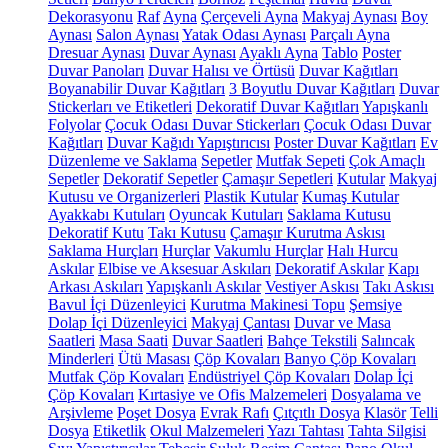
Dekorasyonu
Raf
Ayna
Çerçeveli Ayna
Makyaj Aynası
Boy
Aynası
Salon Aynası
Yatak Odası Aynası
Parçalı Ayna
Dresuar Aynası
Duvar Aynası
Ayaklı Ayna
Tablo
Poster
Duvar Panoları
Duvar Halısı ve Örtüsü
Duvar Kağıtları
Boyanabilir Duvar Kağıtları
3 Boyutlu Duvar Kağıtları
Duvar
Stickerları ve Etiketleri
Dekoratif Duvar Kağıtları
Yapışkanlı
Folyolar
Çocuk Odası Duvar Stickerları
Çocuk Odası Duvar
Kağıtları
Duvar Kağıdı Yapıştırıcısı
Poster Duvar Kağıtları
Ev
Düzenleme ve Saklama
Sepetler
Mutfak Sepeti
Çok Amaçlı
Sepetler
Dekoratif Sepetler
Çamaşır Sepetleri
Kutular
Makyaj
Kutusu ve Organizerleri
Plastik Kutular
Kumaş Kutular
Ayakkabı Kutuları
Oyuncak Kutuları
Saklama Kutusu
Dekoratif Kutu
Takı Kutusu
Çamaşır Kurutma Askısı
Saklama Hurçları
Hurçlar
Vakumlu Hurçlar
Halı Hurcu
Askılar
Elbise ve Aksesuar Askıları
Dekoratif Askılar
Kapı
Arkası Askıları
Yapışkanlı Askılar
Vestiyer Askısı
Takı Askısı
Bavul İçi Düzenleyici
Kurutma Makinesi Topu
Şemsiye
Dolap İçi Düzenleyici
Makyaj Çantası
Duvar ve Masa
Saatleri
Masa Saati
Duvar Saatleri
Bahçe Tekstili
Salıncak
Minderleri
Ütü Masası
Çöp Kovaları
Banyo Çöp Kovaları
Mutfak Çöp Kovaları
Endüstriyel Çöp Kovaları
Dolap İçi
Çöp Kovaları
Kırtasiye ve Ofis Malzemeleri
Dosyalama ve
Arşivleme
Poşet Dosya
Evrak Rafı
Çıtçıtlı Dosya
Klasör
Telli
Dosya
Etiketlik
Okul Malzemeleri
Yazı Tahtası
Tahta Silgisi