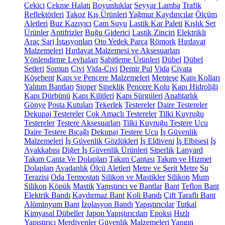
Çekici
Çekme Halatı
Boyunluklar
Seyyar Lamba
Trafik
Reflektörleri
Takoz
Kış Ürünleri
Yağmur Kaydırıcılar
Ölçüm
Aletleri
Buz Kazıyıcı
Cam Suyu
Lastik Kar Paleti
Kışlık Set
Ürünler
Antifrizler
Buğu Giderici
Lastik Zinciri
Elektrikli
Araç Şarj İstasyonları
Oto Yedek Parça
Römork
Hırdavat
Malzemeleri
Hırdavat Malzemesi ve Aksesuarları
Yönlendirme Levhaları
Sabitleme Ürünleri
Dübel
Dübel
Setleri
Somun
Çivi
Vida-Çivi
Demir Pul
Vida
Civata
Köşebent
Kapı ve Pencere Malzemeleri
Menteşe
Kapı Kolları
Yalıtım Bantları
Stoper
Sineklik
Pencere Kolu
Kapı Hidroliği
Kapı Dürbünü
Kapı Kilitleri
Kapı Sürgüleri
Anahtarlık
Gönye
Posta Kutuları
Tekerlek
Testereler
Daire Testereler
Dekupaj Testereler
Çok Amaçlı Testereler
Tilki Kuyruğu
Testereler
Testere Aksesuarları
Tilki Kuyruğu Testere Ucu
Daire Testere Bıçağı
Dekupaj Testere Ucu
İş Güvenlik
Malzemeleri
İş Güvenlik Gözlükleri
İş Eldiveni
İş Elbisesi
İş
Ayakkabısı
Diğer İş Güvenlik Ürünleri
Siperlik
Lanyard
Takım Çanta Ve Dolapları
Takım Çantası
Takım ve Hizmet
Dolapları
Avadanlık
Ölçü Aletleri
Metre ve Şerit Metre
Su
Terazisi
Oda Termostatı
Silikon ve Mastikler
Silikon
Mum
Silikon
Köpük
Mastik
Yapıştırıcı ve Bantlar
Bant
Teflon Bant
Elektrik Bandı
Kaydırmaz Bant
Koli Bandı
Çift Taraflı Bant
Alüminyum Bant
İzolasyon Bandı
Yapıştırıcılar
Tutkal
Kimyasal Dübeller
Japon Yapıştırıcıları
Epoksi
Hızlı
Yapıştırıcı
Merdivenler
Güvenlik Malzemeleri
Yangın