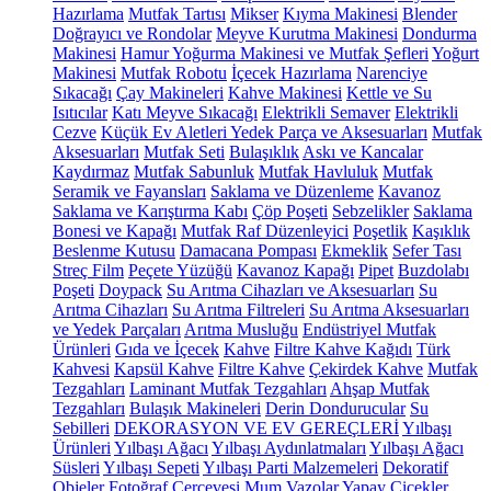
Hazırlama
Mutfak Tartısı
Mikser
Kıyma Makinesi
Blender
Doğrayıcı ve Rondolar
Meyve Kurutma Makinesi
Dondurma
Makinesi
Hamur Yoğurma Makinesi ve Mutfak Şefleri
Yoğurt
Makinesi
Mutfak Robotu
İçecek Hazırlama
Narenciye
Sıkacağı
Çay Makineleri
Kahve Makinesi
Kettle ve Su
Isıtıcılar
Katı Meyve Sıkacağı
Elektrikli Semaver
Elektrikli
Cezve
Küçük Ev Aletleri Yedek Parça ve Aksesuarları
Mutfak
Aksesuarları
Mutfak Seti
Bulaşıklık
Askı ve Kancalar
Kaydırmaz
Mutfak Sabunluk
Mutfak Havluluk
Mutfak
Seramik ve Fayansları
Saklama ve Düzenleme
Kavanoz
Saklama ve Karıştırma Kabı
Çöp Poşeti
Sebzelikler
Saklama
Bonesi ve Kapağı
Mutfak Raf Düzenleyici
Poşetlik
Kaşıklık
Beslenme Kutusu
Damacana Pompası
Ekmeklik
Sefer Tası
Streç Film
Peçete Yüzüğü
Kavanoz Kapağı
Pipet
Buzdolabı
Poşeti
Doypack
Su Arıtma Cihazları ve Aksesuarları
Su
Arıtma Cihazları
Su Arıtma Filtreleri
Su Arıtma Aksesuarları
ve Yedek Parçaları
Arıtma Musluğu
Endüstriyel Mutfak
Ürünleri
Gıda ve İçecek
Kahve
Filtre Kahve Kağıdı
Türk
Kahvesi
Kapsül Kahve
Filtre Kahve
Çekirdek Kahve
Mutfak
Tezgahları
Laminant Mutfak Tezgahları
Ahşap Mutfak
Tezgahları
Bulaşık Makineleri
Derin Dondurucular
Su
Sebilleri
DEKORASYON VE EV GEREÇLERİ
Yılbaşı
Ürünleri
Yılbaşı Ağacı
Yılbaşı Aydınlatmaları
Yılbaşı Ağacı
Süsleri
Yılbaşı Sepeti
Yılbaşı Parti Malzemeleri
Dekoratif
Objeler
Fotoğraf Çerçevesi
Mum
Vazolar
Yapay Çiçekler