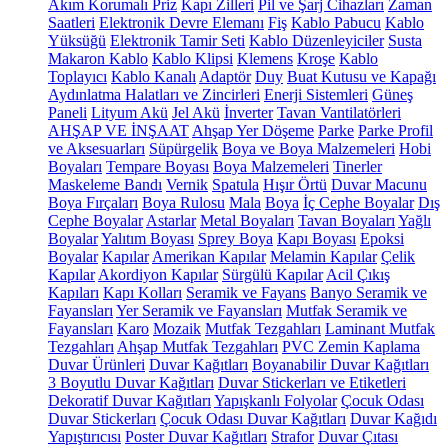
Akım Korumalı Priz
Kapı Zilleri
Pil ve Şarj Cihazları
Zaman
Saatleri
Elektronik Devre Elemanı
Fiş
Kablo Pabucu
Kablo
Yüksüğü
Elektronik Tamir Seti
Kablo Düzenleyiciler
Susta
Makaron Kablo
Kablo Klipsi
Klemens
Kroşe
Kablo
Toplayıcı
Kablo Kanalı
Adaptör
Duy
Buat Kutusu ve Kapağı
Aydınlatma Halatları ve Zincirleri
Enerji Sistemleri
Güneş
Paneli
Lityum Akü
Jel Akü
İnverter
Tavan Vantilatörleri
AHŞAP VE İNŞAAT
Ahşap Yer Döşeme
Parke
Parke Profil
ve Aksesuarları
Süpürgelik
Boya ve Boya Malzemeleri
Hobi
Boyaları
Tempare Boyası
Boya Malzemeleri
Tinerler
Maskeleme Bandı
Vernik
Spatula
Hışır Örtü
Duvar Macunu
Boya Fırçaları
Boya Rulosu
Mala
Boya
İç Cephe Boyalar
Dış
Cephe Boyalar
Astarlar
Metal Boyaları
Tavan Boyaları
Yağlı
Boyalar
Yalıtım Boyası
Sprey Boya
Kapı Boyası
Epoksi
Boyalar
Kapılar
Amerikan Kapılar
Melamin Kapılar
Çelik
Kapılar
Akordiyon Kapılar
Sürgülü Kapılar
Acil Çıkış
Kapıları
Kapı Kolları
Seramik ve Fayans
Banyo Seramik ve
Fayansları
Yer Seramik ve Fayansları
Mutfak Seramik ve
Fayansları
Karo
Mozaik
Mutfak Tezgahları
Laminant Mutfak
Tezgahları
Ahşap Mutfak Tezgahları
PVC Zemin Kaplama
Duvar Ürünleri
Duvar Kağıtları
Boyanabilir Duvar Kağıtları
3 Boyutlu Duvar Kağıtları
Duvar Stickerları ve Etiketleri
Dekoratif Duvar Kağıtları
Yapışkanlı Folyolar
Çocuk Odası
Duvar Stickerları
Çocuk Odası Duvar Kağıtları
Duvar Kağıdı
Yapıştırıcısı
Poster Duvar Kağıtları
Strafor
Duvar Çıtası