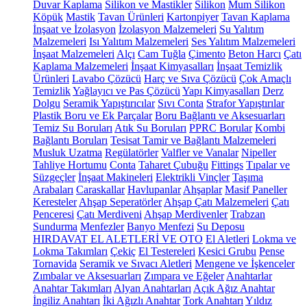
Duvar Kaplama
Silikon ve Mastikler
Silikon
Mum Silikon
Köpük
Mastik
Tavan Ürünleri
Kartonpiyer
Tavan Kaplama
İnşaat ve İzolasyon
İzolasyon Malzemeleri
Su Yalıtım
Malzemeleri
Isı Yalıtım Malzemeleri
Ses Yalıtım Malzemeleri
İnşaat Malzemeleri
Alçı
Cam Tuğla
Çimento
Beton Harcı
Çatı
Kaplama Malzemeleri
İnşaat Kimyasalları
İnşaat Temizlik
Ürünleri
Lavabo Çözücü
Harç ve Sıva Çözücü
Çok Amaçlı
Temizlik
Yağlayıcı ve Pas Çözücü
Yapı Kimyasalları
Derz
Dolgu
Seramik Yapıştırıcılar
Sıvı Conta
Strafor Yapıştırılar
Plastik Boru ve Ek Parçalar
Boru Bağlantı ve Aksesuarları
Temiz Su Boruları
Atık Su Boruları
PPRC Borular
Kombi
Bağlantı Boruları
Tesisat Tamir ve Bağlantı Malzemeleri
Musluk Uzatma
Regülatörler
Valfler ve Vanalar
Nipeller
Tahliye Hortumu
Conta
Taharet Çubuğu
Fittings
Tıpalar ve
Süzgeçler
İnşaat Makineleri
Elektrikli Vinçler
Taşıma
Arabaları
Caraskallar
Havlupanlar
Ahşaplar
Masif Paneller
Keresteler
Ahşap Seperatörler
Ahşap Çatı Malzemeleri
Çatı
Penceresi
Çatı Merdiveni
Ahşap Merdivenler
Trabzan
Sundurma
Menfezler
Banyo Menfezi
Su Deposu
HIRDAVAT EL ALETLERİ VE OTO
El Aletleri
Lokma ve
Lokma Takımları
Çekiç
El Testereleri
Kesici Grubu
Pense
Tornavida
Seramik ve Sıvacı Aletleri
Mengene ve İşkenceler
Zımbalar ve Aksesuarları
Zımpara ve Eğeler
Anahtarlar
Anahtar Takımları
Alyan Anahtarları
Açık Ağız Anahtar
İngiliz Anahtarı
İki Ağızlı Anahtar
Tork Anahtarı
Yıldız