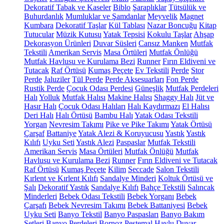
Dekoratif Tabak ve Kaseler
Biblo
Şaraplıklar
Tütsülük ve
Buhurdanlık
Mumluklar ve Şamdanlar
Meyvelik
Magnet
Kumbara
Dekoratif Taşlar
Kül Tablası
Nazar Boncuğu
Kitap
Tutucular
Müzik Kutusu
Yatak Tepsisi
Kokulu Taşlar
Ahşap
Dekorasyon Ürünleri
Duvar Süsleri
Cansız Manken
Mutfak
Tekstili
Amerikan Servis
Masa Örtüleri
Mutfak Önlüğü
Mutfak Havlusu ve Kurulama Bezi
Runner
Fırın Eldiveni ve
Tutacak
Raf Örtüsü
Kumaş Peçete
Ev Tekstili
Perde
Stor
Perde
Jaluziler
Tül Perde
Perde Aksesuarları
Fon Perde
Rustik Perde
Çocuk Odası Perdesi
Güneşlik
Mutfak Perdeleri
Halı
Yolluk
Mutfak Halısı
Makine Halısı
Shaggy Halı
Jüt ve
Hasır Halı
Çocuk Odası Halıları
Halı Kaydırmazı
El Halısı
Deri Halı
Halı Örtüsü
Bambu Halı
Yatak Odası Tekstili
Yorgan
Nevresim Takımı
Pike ve Pike Takımı
Yatak Örtüsü
Çarşaf
Battaniye
Yatak Alezi & Koruyucusu
Yastık
Yastık
Kılıfı
Uyku Seti
Yastık Alezi
Paspaslar
Mutfak Tekstili
Amerikan Servis
Masa Örtüleri
Mutfak Önlüğü
Mutfak
Havlusu ve Kurulama Bezi
Runner
Fırın Eldiveni ve Tutacak
Raf Örtüsü
Kumaş Peçete
Kilim
Seccade
Salon Tekstili
Kırlent ve Kırlent Kılıfı
Sandalye Minderi
Koltuk Örtüsü ve
Şalı
Dekoratif Yastık
Sandalye Kılıfı
Bahçe Tekstili
Salıncak
Minderleri
Bebek Odası Tekstili
Bebek Yorganı
Bebek
Çarşafı
Bebek Nevresim Takımı
Bebek Battaniyesi
Bebek
Uyku Seti
Banyo Tekstil
Banyo Paspasları
Banyo Bakım
Setleri
Banyo Perdeleri
Bornoz
Peştemal
Havlu
Duvar