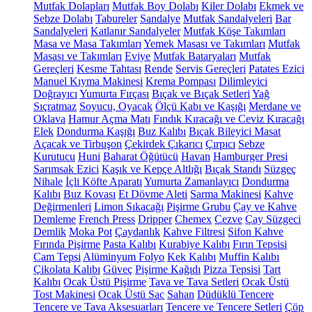
Mutfak Dolapları
Mutfak Boy Dolabı
Kiler Dolabı
Ekmek ve
Sebze Dolabı
Tabureler
Sandalye
Mutfak Sandalyeleri
Bar
Sandalyeleri
Katlanır Sandalyeler
Mutfak Köşe Takımları
Masa ve Masa Takımları
Yemek Masası ve Takımları
Mutfak
Masası ve Takımları
Eviye
Mutfak Bataryaları
Mutfak
Gereçleri
Kesme Tahtası
Rende
Servis Gereçleri
Patates Ezici
Manuel Kıyma Makinesi
Krema Pompası
Dilimleyici
Doğrayıcı
Yumurta Fırçası
Bıçak ve Bıçak Setleri
Yağ
Sıçratmaz
Soyucu, Oyacak
Ölçü Kabı ve Kaşığı
Merdane ve
Oklava
Hamur Açma Matı
Fındık Kıracağı ve Ceviz Kıracağı
Elek
Dondurma Kaşığı
Buz Kalıbı
Bıçak Bileyici Masat
Açacak ve Tirbuşon
Çekirdek Çıkarıcı
Çırpıcı
Sebze
Kurutucu
Huni
Baharat Öğütücü
Havan
Hamburger Presi
Sarımsak Ezici
Kaşık ve Kepçe Altlığı
Bıçak Standı
Süzgeç
Nihale
İçli Köfte Aparatı
Yumurta Zamanlayıcı
Dondurma
Kalıbı
Buz Kovası
Et Dövme Aleti
Sarma Makinesi
Kahve
Değirmenleri
Limon Sıkacağı
Pişirme Grubu
Çay ve Kahve
Demleme
French Press
Dripper
Chemex
Cezve
Çay Süzgeci
Demlik
Moka Pot
Çaydanlık
Kahve Filtresi
Sifon Kahve
Fırında Pişirme
Pasta Kalıbı
Kurabiye Kalıbı
Fırın Tepsisi
Cam Tepsi
Alüminyum Folyo
Kek Kalıbı
Muffin Kalıbı
Çikolata Kalıbı
Güveç
Pişirme Kağıdı
Pizza Tepsisi
Tart
Kalıbı
Ocak Üstü Pişirme
Tava ve Tava Setleri
Ocak Üstü
Tost Makinesi
Ocak Üstü Sac
Sahan
Düdüklü Tencere
Tencere ve Tava Aksesuarları
Tencere ve Tencere Setleri
Çöp