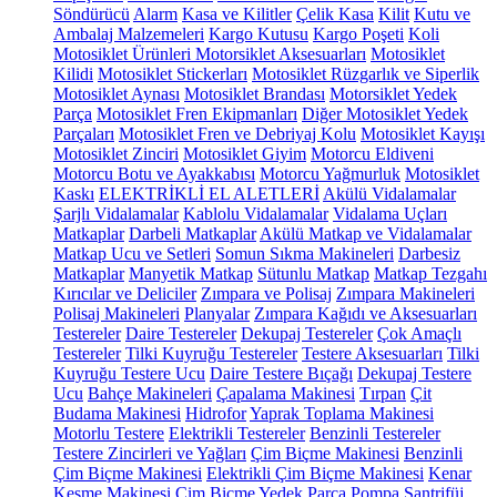
Söndürücü
Alarm
Kasa ve Kilitler
Çelik Kasa
Kilit
Kutu ve
Ambalaj Malzemeleri
Kargo Kutusu
Kargo Poşeti
Koli
Motosiklet Ürünleri
Motorsiklet Aksesuarları
Motosiklet
Kilidi
Motosiklet Stickerları
Motosiklet Rüzgarlık ve Siperlik
Motosiklet Aynası
Motosiklet Brandası
Motorsiklet Yedek
Parça
Motosiklet Fren Ekipmanları
Diğer Motosiklet Yedek
Parçaları
Motosiklet Fren ve Debriyaj Kolu
Motosiklet Kayışı
Motosiklet Zinciri
Motosiklet Giyim
Motorcu Eldiveni
Motorcu Botu ve Ayakkabısı
Motorcu Yağmurluk
Motosiklet
Kaskı
ELEKTRİKLİ EL ALETLERİ
Akülü Vidalamalar
Şarjlı Vidalamalar
Kablolu Vidalamalar
Vidalama Uçları
Matkaplar
Darbeli Matkaplar
Akülü Matkap ve Vidalamalar
Matkap Ucu ve Setleri
Somun Sıkma Makineleri
Darbesiz
Matkaplar
Manyetik Matkap
Sütunlu Matkap
Matkap Tezgahı
Kırıcılar ve Deliciler
Zımpara ve Polisaj
Zımpara Makineleri
Polisaj Makineleri
Planyalar
Zımpara Kağıdı ve Aksesuarları
Testereler
Daire Testereler
Dekupaj Testereler
Çok Amaçlı
Testereler
Tilki Kuyruğu Testereler
Testere Aksesuarları
Tilki
Kuyruğu Testere Ucu
Daire Testere Bıçağı
Dekupaj Testere
Ucu
Bahçe Makineleri
Çapalama Makinesi
Tırpan
Çit
Budama Makinesi
Hidrofor
Yaprak Toplama Makinesi
Motorlu Testere
Elektrikli Testereler
Benzinli Testereler
Testere Zincirleri ve Yağları
Çim Biçme Makinesi
Benzinli
Çim Biçme Makinesi
Elektrikli Çim Biçme Makinesi
Kenar
Kesme Makinesi
Çim Biçme Yedek Parça
Pompa
Santrifüj