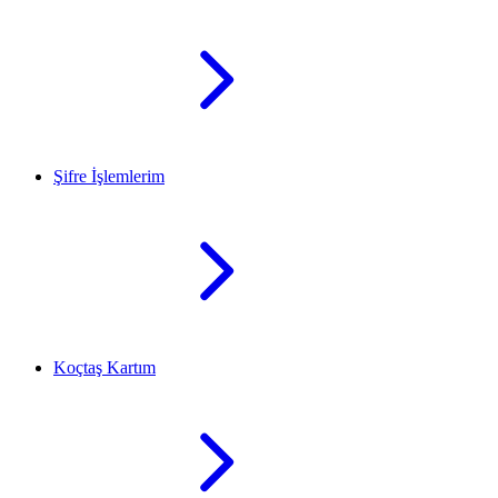
Şifre İşlemlerim
Koçtaş Kartım