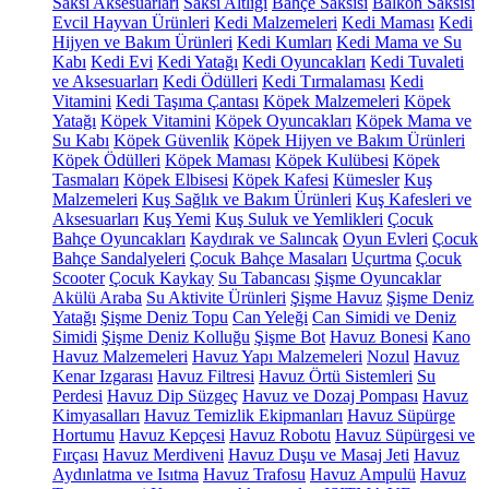
Saksı Aksesuarları
Saksı Altlığı
Bahçe Saksısı
Balkon Saksısı
Evcil Hayvan Ürünleri
Kedi Malzemeleri
Kedi Maması
Kedi
Hijyen ve Bakım Ürünleri
Kedi Kumları
Kedi Mama ve Su
Kabı
Kedi Evi
Kedi Yatağı
Kedi Oyuncakları
Kedi Tuvaleti
ve Aksesuarları
Kedi Ödülleri
Kedi Tırmalaması
Kedi
Vitamini
Kedi Taşıma Çantası
Köpek Malzemeleri
Köpek
Yatağı
Köpek Vitamini
Köpek Oyuncakları
Köpek Mama ve
Su Kabı
Köpek Güvenlik
Köpek Hijyen ve Bakım Ürünleri
Köpek Ödülleri
Köpek Maması
Köpek Kulübesi
Köpek
Tasmaları
Köpek Elbisesi
Köpek Kafesi
Kümesler
Kuş
Malzemeleri
Kuş Sağlık ve Bakım Ürünleri
Kuş Kafesleri ve
Aksesuarları
Kuş Yemi
Kuş Suluk ve Yemlikleri
Çocuk
Bahçe Oyuncakları
Kaydırak ve Salıncak
Oyun Evleri
Çocuk
Bahçe Sandalyeleri
Çocuk Bahçe Masaları
Uçurtma
Çocuk
Scooter
Çocuk Kaykay
Su Tabancası
Şişme Oyuncaklar
Akülü Araba
Su Aktivite Ürünleri
Şişme Havuz
Şişme Deniz
Yatağı
Şişme Deniz Topu
Can Yeleği
Can Simidi ve Deniz
Simidi
Şişme Deniz Kolluğu
Şişme Bot
Havuz Bonesi
Kano
Havuz Malzemeleri
Havuz Yapı Malzemeleri
Nozul
Havuz
Kenar Izgarası
Havuz Filtresi
Havuz Örtü Sistemleri
Su
Perdesi
Havuz Dip Süzgeç
Havuz ve Dozaj Pompası
Havuz
Kimyasalları
Havuz Temizlik Ekipmanları
Havuz Süpürge
Hortumu
Havuz Kepçesi
Havuz Robotu
Havuz Süpürgesi ve
Fırçası
Havuz Merdiveni
Havuz Duşu ve Masaj Jeti
Havuz
Aydınlatma ve Isıtma
Havuz Trafosu
Havuz Ampulü
Havuz