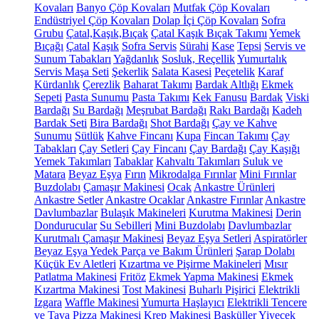
Kovaları
Banyo Çöp Kovaları
Mutfak Çöp Kovaları
Endüstriyel Çöp Kovaları
Dolap İçi Çöp Kovaları
Sofra
Grubu
Çatal,Kaşık,Bıçak
Çatal Kaşık Bıçak Takımı
Yemek
Bıçağı
Çatal
Kaşık
Sofra Servis
Sürahi
Kase
Tepsi
Servis ve
Sunum Tabakları
Yağdanlık
Sosluk, Reçellik
Yumurtalık
Servis Maşa Seti
Şekerlik
Salata Kasesi
Peçetelik
Karaf
Kürdanlık
Çerezlik
Baharat Takımı
Bardak Altlığı
Ekmek
Sepeti
Pasta Sunumu
Pasta Takımı
Kek Fanusu
Bardak
Viski
Bardağı
Su Bardağı
Meşrubat Bardağı
Rakı Bardağı
Kadeh
Bardak Seti
Bira Bardağı
Shot Bardağı
Çay ve Kahve
Sunumu
Sütlük
Kahve Fincanı
Kupa
Fincan Takımı
Çay
Tabakları
Çay Setleri
Çay Fincanı
Çay Bardağı
Çay Kaşığı
Yemek Takımları
Tabaklar
Kahvaltı Takımları
Suluk ve
Matara
Beyaz Eşya
Fırın
Mikrodalga Fırınlar
Mini Fırınlar
Buzdolabı
Çamaşır Makinesi
Ocak
Ankastre Ürünleri
Ankastre Setler
Ankastre Ocaklar
Ankastre Fırınlar
Ankastre
Davlumbazlar
Bulaşık Makineleri
Kurutma Makinesi
Derin
Dondurucular
Su Sebilleri
Mini Buzdolabı
Davlumbazlar
Kurutmalı Çamaşır Makinesi
Beyaz Eşya Setleri
Aspiratörler
Beyaz Eşya Yedek Parça ve Bakım Ürünleri
Şarap Dolabı
Küçük Ev Aletleri
Kızartma ve Pişirme Makineleri
Mısır
Patlatma Makinesi
Fritöz
Ekmek Yapma Makinesi
Ekmek
Kızartma Makinesi
Tost Makinesi
Buharlı Pişirici
Elektrikli
Izgara
Waffle Makinesi
Yumurta Haşlayıcı
Elektrikli Tencere
ve Tava
Pizza Makinesi
Krep Makinesi
Basküller
Yiyecek