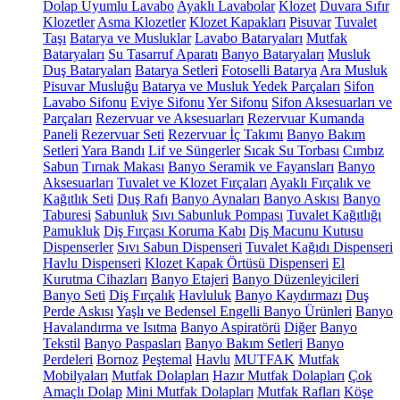
Dolap Uyumlu Lavabo
Ayaklı Lavabolar
Klozet
Duvara Sıfır
Klozetler
Asma Klozetler
Klozet Kapakları
Pisuvar
Tuvalet
Taşı
Batarya ve Musluklar
Lavabo Bataryaları
Mutfak
Bataryaları
Su Tasarruf Aparatı
Banyo Bataryaları
Musluk
Duş Bataryaları
Batarya Setleri
Fotoselli Batarya
Ara Musluk
Pisuvar Musluğu
Batarya ve Musluk Yedek Parçaları
Sifon
Lavabo Sifonu
Eviye Sifonu
Yer Sifonu
Sifon Aksesuarları ve
Parçaları
Rezervuar ve Aksesuarları
Rezervuar Kumanda
Paneli
Rezervuar Seti
Rezervuar İç Takımı
Banyo Bakım
Setleri
Yara Bandı
Lif ve Süngerler
Sıcak Su Torbası
Cımbız
Sabun
Tırnak Makası
Banyo Seramik ve Fayansları
Banyo
Aksesuarları
Tuvalet ve Klozet Fırçaları
Ayaklı Fırçalık ve
Kağıtlık Seti
Duş Rafı
Banyo Aynaları
Banyo Askısı
Banyo
Taburesi
Sabunluk
Sıvı Sabunluk Pompası
Tuvalet Kağıtlığı
Pamukluk
Diş Fırçası Koruma Kabı
Diş Macunu Kutusu
Dispenserler
Sıvı Sabun Dispenseri
Tuvalet Kağıdı Dispenseri
Havlu Dispenseri
Klozet Kapak Örtüsü Dispenseri
El
Kurutma Cihazları
Banyo Etajeri
Banyo Düzenleyicileri
Banyo Seti
Diş Fırçalık
Havluluk
Banyo Kaydırmazı
Duş
Perde Askısı
Yaşlı ve Bedensel Engelli Banyo Ürünleri
Banyo
Havalandırma ve Isıtma
Banyo Aspiratörü
Diğer
Banyo
Tekstil
Banyo Paspasları
Banyo Bakım Setleri
Banyo
Perdeleri
Bornoz
Peştemal
Havlu
MUTFAK
Mutfak
Mobilyaları
Mutfak Dolapları
Hazır Mutfak Dolapları
Çok
Amaçlı Dolap
Mini Mutfak Dolapları
Mutfak Rafları
Köşe