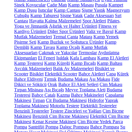
Sinek Kovucular
Çadır Matı
Kamp Masası
Pusula
Kampet
Kamp Duşu
Isıtıcılar
Kamp Çantası
Şişme Yastık
Magnezyum
Çubuğu
Kamp Taburesi
Şişme Yatak
Çadır Aksesuarı
Sırt
Çantası
Hayatta Kalma Malzemeleri
Spor Aletleri
Pilates,
Yoga ve Jimnastik
Ağırlık ve Halter Ürünleri
Fitness ve
Kardiyo Ürünleri
Diğer Spor Ürünleri
Valiz ve Bavul
Kamp
Mutfak Malzemeleri
Termal Çanta
Matara
Kamp Yemek
Pişirme Seti
Kamp Buzluk ve Soğutucu Ürünler
Kamp
Demliği
Kamp Tavası
Kamp Ocağı
Kamp Mutfak
Aksesuarları
Çakmak ve Yakıcılar
Termoslar
Aydınlatma
Ekipmanları
El Feneri
Işıldak
Kafa Lambası
Kamp El Aletleri
Kamp Testeresi
Kamp Küreği
Kamp Bıçağı
Kamp Baltası
Avcılık Malzemeleri
Balık Av Malzemeleri
Bisiklet ve
Scooter
Bisiklet
Elektrikli Scooter
Bahçe Aletleri
Çapa
Kürek
Bahçe Eldiveni
Tırmık
Budama Makası
Aşı Makası
Fide
Dikici ve Sökücü
Orak
Bahçe El Aleti Setleri
Çim Makası
Tırpan Misinası
Aşı Bıçağı
Meyve Toplama Aleti
Budama
Testeresi
Bahçe Çatalı
Kazma
Bahçe Makineleri
Çapalama
Makinesi
Tırpan
Çit Budama Makinesi
Hidrofor
Yaprak
Toplama Makinesi
Motorlu Testere
Elektrikli Testereler
Benzinli Testereler
Testere Zincirleri ve Yağları
Çim Biçme
Makinesi
Benzinli Çim Biçme Makinesi
Elektrikli Çim Biçme
Makinesi
Kenar Kesme Makinesi
Çim Biçme Yedek Parça
Pompa
Santrifüj Pompa
Dalgıç Pompası
Bahçe Pompası
Su