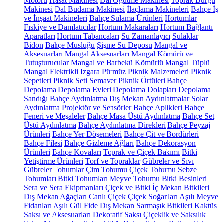
Motoru
Hasat Makinesi
Dal Öğütme Makinesi
Toprak Burgu
Makinesi
Dal Budama Makinesi
İlaçlama Makineleri
Bahçe İş
ve İnşaat Makineleri
Bahçe Sulama Ürünleri
Hortumlar
Fıskiye ve Damlatıcılar
Hortum Makaraları
Hortum Bağlantı
Aparatları
Hortum Tabancaları
Su Zamanlayıcı
Sulaklar
Bidon
Bahçe Musluğu
Şişme Su Deposu
Mangal ve
Aksesuarları
Mangal Aksesuarları
Mangal Kömürü ve
Tutuşturucular
Mangal ve Barbekü
Kömürlü Mangal
Tüplü
Mangal
Elektrikli Izgara
Pürmüz
Piknik Malzemeleri
Piknik
Sepetleri
Piknik Seti
Semaver
Piknik Örtüleri
Bahçe
Depolama
Depolama Evleri
Depolama Dolapları
Depolama
Sandığı
Bahçe Aydınlatma
Dış Mekan Aydınlatmalar
Solar
Aydınlatma
Projektör ve Sensörler
Bahçe Aplikleri
Bahçe
Feneri ve Meşaleler
Bahçe Masa Üstü Aydınlatma
Bahçe Set
Üstü Aydınlatma
Bahçe Aydınlatma Direkleri
Bahçe Peyzaj
Ürünleri
Bahçe Yer Döşemeleri
Bahçe Çit ve Bordürleri
Bahçe Filesi
Bahçe Gizleme Ağları
Bahçe Dekorasyon
Ürünleri
Bahçe Kovaları
Toprak ve Çiçek Bakımı
Bitki
Yetiştirme Ürünleri
Torf ve Topraklar
Gübreler ve Sıvı
Gübreler
Tohumlar
Çim Tohumu
Çiçek Tohumu
Sebze
Tohumları
Bitki Tohumları
Meyve Tohumu
Bitki Besinleri
Sera ve Sera Ekipmanları
Çiçek ve Bitki
İç Mekan Bitkileri
Dış Mekan Ağaçları
Canlı Çiçek
Çiçek Soğanları
Aşılı Meyve
Fidanları
Aşılı Gül
Fide
Dış Mekan Sarmaşık Bitkileri
Kaktüs
Saksı ve Aksesuarları
Dekoratif Saksı
Çiçeklik ve Saksılık