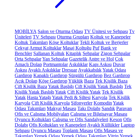
MOBİLYA
Salon ve Oturma Odası
TV Ünitesi ve Sehpası
Tv
Üniteleri
TV Sehpası
Oturma Grupları
Koltuk ve Kanepeler
Koltuk Takımları
Köşe Koltuklar
Tekli Koltuk ve Berjerler
Çekyat
Armut Koltuklar
Masaj Koltuğu
Puf
Bank ve
Benchler
Sallanan Koltuk
Kitaplık
Sehpalar
Zigon Sehpalar
Orta Sehpalar
Yan Sehpalar
Gazetelik
Antre ve Hol
Çok
Amaçlı Dolap
Portmantolar
Askılıklar
Kapı Askısı
Duvar
Askısı
Ayaklı Askılıklar
Dresuar
Ayakkabılık
Yatak Odası
Gardırop
Kapaklı Gardırop
Sürgülü Gardırop
Bez Gardırop
Açık Dolap
Köşe Gardırop
Yüklük
Baza
Tek Kişilik Baza
Çift Kişilik Baza
Yatak Başlığı
Çift Kişilik Yatak Başlığı
Tek
Kişilik Yatak Başlığı
Yatak
Çift Kişilik Yatak
Tek Kişilik
Yatak
Hasta Yatağı
Yatak Pedi & Şiltesi
Karyola
Tek Kişilik
Karyola
Çift Kişilik Karyola
Şifonyerler
Komodin
Yatak
Odası Takımları
Makyaj Masası
Takı Dolabı
Sandık
Paravan
Ofis ve Çalışma Mobilyaları
Çalışma ve Bilgisayar Masası
Oyuncu Koltukları
Çalışma ve Ofis Sandalyeleri
Keson
Ofis
Dolabı
Ofis Koltukları ve Kanepeleri
Ayaklı Küllükler
Laptop
Sehpası
Oyuncu Masası
Toplantı Masası
Ofis Masası ve
Takımları
Yemek Odası
Yemek Odası Takımları
Vitrin
Yemek