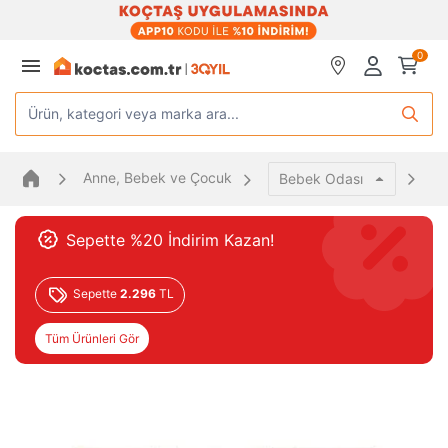
0
Ürün, kategori veya marka ara...
Anne, Bebek ve Çocuk
Be
Bebek Odası
Sepette %20 İndirim Kazan!
Sepette
2.296
TL
Tüm Ürünleri Gör