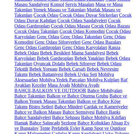
Masası Sandalyesi
Konsol
Servis Masaları
Masa ve Masa
Takımları
Yemek Masası ve Takımları
Mutfak Masası ve
Takımları
Çocuk Odası
Çocuk Odası Duvar Stickerları
Çocuk
Odası Duvar Kağıtları
Çocuk Odası Sandalyeleri
Çocuk
Odası Gardıropları
Çocuk Odası Masası
Çocuk Odası Bazası
Çocuk Odası Takımları
Çocuk Odası Komodini
Çocuk Odası
Karyolaları
Genç Odası
Genç Odası Takımları
Genç Odası
Komodini
Genç Odası Şifonyerleri
Genç Odası Bazaları
Genç Odası Gardıropları
Genç Odası Karyolaları
Ranza
Bebek Odası
Bebek Beşikleri
Mama Sandalyesi
Bebek
Karyolaları
Bebek Gardıropları
Bebek Yatakları
Bebek Odası
Takımları
Oyuncak Dolabı
Bebek Şifonyer
Bebek Odası
Tekstili
Bebek Yorganı
Bebek Çarşafı
Bebek Nevresim
Takımı
Bebek Battaniyesi
Bebek Uyku Seti
Mobilya
Aksesuarları
Mobilya Yedek Parçaları
Mobilya Kulpları
Raf
Ayakları
Keçeler
Masa Ayağı
Mobilya Ayağı
BAHÇE,BALKON VE OUTDOOR
Bahçe Mobilyaları
Bahçe Takımları
Balkon ve Bahçe Oturma Grubu
Bahçe ve
Balkon Yemek Masası Takımları
Balkon ve Bahçe Köşe
Takımı
Bistro Setleri
Bahçe Minderi
Çardak ve Kameriyeler
Bahçe ve Balkon Masası
Bahçe Şemsiyesi
Bahçe Bankı
Bahçe Sandalyeleri
Bahçe Sehpası
Bahçe Mobilya Kılıfları
Hamak
Bahçe Salıncağı
Şezlong
Bahçe Koltukları
Ahşap Ev
ve Bungalov
Tente
Prefabrik Evler
Kamp Spor ve Outdoor
Kamp Malzemeleri
Çadırlar
Kamp Sandalyesi
Uyku Tulumu