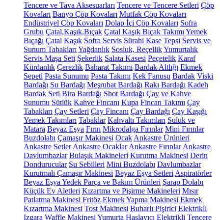
Tencere ve Tava Aksesuarları
Tencere ve Tencere Setleri
Çöp
Kovaları
Banyo Çöp Kovaları
Mutfak Çöp Kovaları
Endüstriyel Çöp Kovaları
Dolap İçi Çöp Kovaları
Sofra
Grubu
Çatal,Kaşık,Bıçak
Çatal Kaşık Bıçak Takımı
Yemek
Bıçağı
Çatal
Kaşık
Sofra Servis
Sürahi
Kase
Tepsi
Servis ve
Sunum Tabakları
Yağdanlık
Sosluk, Reçellik
Yumurtalık
Servis Maşa Seti
Şekerlik
Salata Kasesi
Peçetelik
Karaf
Kürdanlık
Çerezlik
Baharat Takımı
Bardak Altlığı
Ekmek
Sepeti
Pasta Sunumu
Pasta Takımı
Kek Fanusu
Bardak
Viski
Bardağı
Su Bardağı
Meşrubat Bardağı
Rakı Bardağı
Kadeh
Bardak Seti
Bira Bardağı
Shot Bardağı
Çay ve Kahve
Sunumu
Sütlük
Kahve Fincanı
Kupa
Fincan Takımı
Çay
Tabakları
Çay Setleri
Çay Fincanı
Çay Bardağı
Çay Kaşığı
Yemek Takımları
Tabaklar
Kahvaltı Takımları
Suluk ve
Matara
Beyaz Eşya
Fırın
Mikrodalga Fırınlar
Mini Fırınlar
Buzdolabı
Çamaşır Makinesi
Ocak
Ankastre Ürünleri
Ankastre Setler
Ankastre Ocaklar
Ankastre Fırınlar
Ankastre
Davlumbazlar
Bulaşık Makineleri
Kurutma Makinesi
Derin
Dondurucular
Su Sebilleri
Mini Buzdolabı
Davlumbazlar
Kurutmalı Çamaşır Makinesi
Beyaz Eşya Setleri
Aspiratörler
Beyaz Eşya Yedek Parça ve Bakım Ürünleri
Şarap Dolabı
Küçük Ev Aletleri
Kızartma ve Pişirme Makineleri
Mısır
Patlatma Makinesi
Fritöz
Ekmek Yapma Makinesi
Ekmek
Kızartma Makinesi
Tost Makinesi
Buharlı Pişirici
Elektrikli
Izgara
Waffle Makinesi
Yumurta Haşlayıcı
Elektrikli Tencere