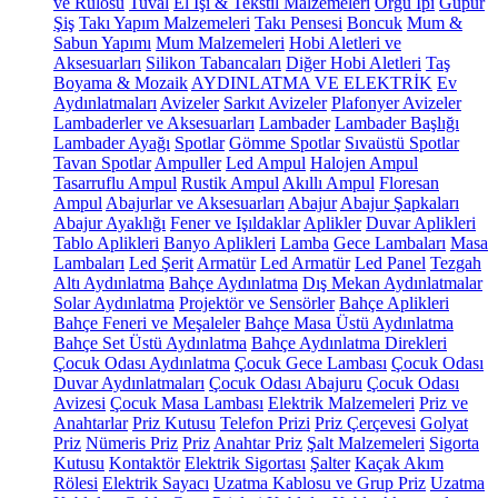
ve Rulosu
Tuval
El İşi & Tekstil Malzemeleri
Örgü İpi
Güpür
Şiş
Takı Yapım Malzemeleri
Takı Pensesi
Boncuk
Mum &
Sabun Yapımı
Mum Malzemeleri
Hobi Aletleri ve
Aksesuarları
Silikon Tabancaları
Diğer Hobi Aletleri
Taş
Boyama & Mozaik
AYDINLATMA VE ELEKTRİK
Ev
Aydınlatmaları
Avizeler
Sarkıt Avizeler
Plafonyer Avizeler
Lambaderler ve Aksesuarları
Lambader
Lambader Başlığı
Lambader Ayağı
Spotlar
Gömme Spotlar
Sıvaüstü Spotlar
Tavan Spotlar
Ampuller
Led Ampul
Halojen Ampul
Tasarruflu Ampul
Rustik Ampul
Akıllı Ampul
Floresan
Ampul
Abajurlar ve Aksesuarları
Abajur
Abajur Şapkaları
Abajur Ayaklığı
Fener ve Işıldaklar
Aplikler
Duvar Aplikleri
Tablo Aplikleri
Banyo Aplikleri
Lamba
Gece Lambaları
Masa
Lambaları
Led Şerit
Armatür
Led Armatür
Led Panel
Tezgah
Altı Aydınlatma
Bahçe Aydınlatma
Dış Mekan Aydınlatmalar
Solar Aydınlatma
Projektör ve Sensörler
Bahçe Aplikleri
Bahçe Feneri ve Meşaleler
Bahçe Masa Üstü Aydınlatma
Bahçe Set Üstü Aydınlatma
Bahçe Aydınlatma Direkleri
Çocuk Odası Aydınlatma
Çocuk Gece Lambası
Çocuk Odası
Duvar Aydınlatmaları
Çocuk Odası Abajuru
Çocuk Odası
Avizesi
Çocuk Masa Lambası
Elektrik Malzemeleri
Priz ve
Anahtarlar
Priz Kutusu
Telefon Prizi
Priz Çerçevesi
Golyat
Priz
Nümeris Priz
Priz
Anahtar Priz
Şalt Malzemeleri
Sigorta
Kutusu
Kontaktör
Elektrik Sigortası
Şalter
Kaçak Akım
Rölesi
Elektrik Sayacı
Uzatma Kablosu ve Grup Priz
Uzatma