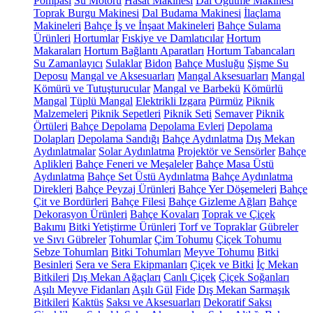
Pompası
Su Motoru
Hasat Makinesi
Dal Öğütme Makinesi
Toprak Burgu Makinesi
Dal Budama Makinesi
İlaçlama
Makineleri
Bahçe İş ve İnşaat Makineleri
Bahçe Sulama
Ürünleri
Hortumlar
Fıskiye ve Damlatıcılar
Hortum
Makaraları
Hortum Bağlantı Aparatları
Hortum Tabancaları
Su Zamanlayıcı
Sulaklar
Bidon
Bahçe Musluğu
Şişme Su
Deposu
Mangal ve Aksesuarları
Mangal Aksesuarları
Mangal
Kömürü ve Tutuşturucular
Mangal ve Barbekü
Kömürlü
Mangal
Tüplü Mangal
Elektrikli Izgara
Pürmüz
Piknik
Malzemeleri
Piknik Sepetleri
Piknik Seti
Semaver
Piknik
Örtüleri
Bahçe Depolama
Depolama Evleri
Depolama
Dolapları
Depolama Sandığı
Bahçe Aydınlatma
Dış Mekan
Aydınlatmalar
Solar Aydınlatma
Projektör ve Sensörler
Bahçe
Aplikleri
Bahçe Feneri ve Meşaleler
Bahçe Masa Üstü
Aydınlatma
Bahçe Set Üstü Aydınlatma
Bahçe Aydınlatma
Direkleri
Bahçe Peyzaj Ürünleri
Bahçe Yer Döşemeleri
Bahçe
Çit ve Bordürleri
Bahçe Filesi
Bahçe Gizleme Ağları
Bahçe
Dekorasyon Ürünleri
Bahçe Kovaları
Toprak ve Çiçek
Bakımı
Bitki Yetiştirme Ürünleri
Torf ve Topraklar
Gübreler
ve Sıvı Gübreler
Tohumlar
Çim Tohumu
Çiçek Tohumu
Sebze Tohumları
Bitki Tohumları
Meyve Tohumu
Bitki
Besinleri
Sera ve Sera Ekipmanları
Çiçek ve Bitki
İç Mekan
Bitkileri
Dış Mekan Ağaçları
Canlı Çiçek
Çiçek Soğanları
Aşılı Meyve Fidanları
Aşılı Gül
Fide
Dış Mekan Sarmaşık
Bitkileri
Kaktüs
Saksı ve Aksesuarları
Dekoratif Saksı