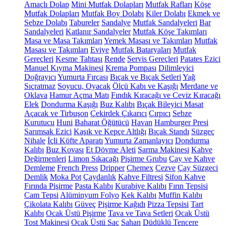
Amaçlı Dolap
Mini Mutfak Dolapları
Mutfak Rafları
Köşe
Mutfak Dolapları
Mutfak Boy Dolabı
Kiler Dolabı
Ekmek ve
Sebze Dolabı
Tabureler
Sandalye
Mutfak Sandalyeleri
Bar
Sandalyeleri
Katlanır Sandalyeler
Mutfak Köşe Takımları
Masa ve Masa Takımları
Yemek Masası ve Takımları
Mutfak
Masası ve Takımları
Eviye
Mutfak Bataryaları
Mutfak
Gereçleri
Kesme Tahtası
Rende
Servis Gereçleri
Patates Ezici
Manuel Kıyma Makinesi
Krema Pompası
Dilimleyici
Doğrayıcı
Yumurta Fırçası
Bıçak ve Bıçak Setleri
Yağ
Sıçratmaz
Soyucu, Oyacak
Ölçü Kabı ve Kaşığı
Merdane ve
Oklava
Hamur Açma Matı
Fındık Kıracağı ve Ceviz Kıracağı
Elek
Dondurma Kaşığı
Buz Kalıbı
Bıçak Bileyici Masat
Açacak ve Tirbuşon
Çekirdek Çıkarıcı
Çırpıcı
Sebze
Kurutucu
Huni
Baharat Öğütücü
Havan
Hamburger Presi
Sarımsak Ezici
Kaşık ve Kepçe Altlığı
Bıçak Standı
Süzgeç
Nihale
İçli Köfte Aparatı
Yumurta Zamanlayıcı
Dondurma
Kalıbı
Buz Kovası
Et Dövme Aleti
Sarma Makinesi
Kahve
Değirmenleri
Limon Sıkacağı
Pişirme Grubu
Çay ve Kahve
Demleme
French Press
Dripper
Chemex
Cezve
Çay Süzgeci
Demlik
Moka Pot
Çaydanlık
Kahve Filtresi
Sifon Kahve
Fırında Pişirme
Pasta Kalıbı
Kurabiye Kalıbı
Fırın Tepsisi
Cam Tepsi
Alüminyum Folyo
Kek Kalıbı
Muffin Kalıbı
Çikolata Kalıbı
Güveç
Pişirme Kağıdı
Pizza Tepsisi
Tart
Kalıbı
Ocak Üstü Pişirme
Tava ve Tava Setleri
Ocak Üstü
Tost Makinesi
Ocak Üstü Sac
Sahan
Düdüklü Tencere