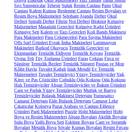
Dosya
Etiketlik
Okul Malzemeleri
Yazı Tahtası
Tahta Silgisi
Sıvı Yapıştırıcılar
Tebeşir
Suluk
Resim Çantası
Pano
Okul
Çantası
Kalem Kutusu
Beslenme Çantası
Resim Boyaları ve
Resim Boya Malzemeleri
Selobant
Ajanda
Defter
Okul
Defteri
Spiralli Defter
Fihrist
Not Defteri
Bloknot
Kırtasiye
Malzemeleri
Masaüstü Gereçleri
Kırtasiye Kağıt Ürünleri
Kırtasiye Seti
Kalem ve Yazı Gereçleri
Koli Bandı Makinesi
Para Makineleri
Para Çekmeceleri
Para Sayma Makineleri
Ofis Sarf Ürünleri
Evrak İmha Makineleri
Laminasyon
Makineleri
Barkod Okuyucu
Temizlik Gereçleri ve
Ekipmanları
Temizlik Eldiveni
Temizlik Kovası
Temizlik,
Ovma Teli
Tüy Toplama Ürünleri
Faraş
Çekpas
Fırça ve
Süpürge
Temizlik Bezleri
Temizlik Süngeri
Paspas ve Mop
Kâğıt Havlu
Tuvalet Kağıdı
Islak Mendil
Ev Temizlik
Malzemeleri
Tuvalet Temizleyici
Yüzey Temizleyiciler
Yağ,
Kireç ve Pas Çözücüler
Çubuklu Oda Kokusu
Oda Kokusu
Halı Temizleyiciler
Ahşap Temizleyiciler ve Bakım Ürünleri
Cam ve Parlak Yüzey Temizleyiciler
Mutfak ve Banyo
Temizleyiciler
Bulaşık Makinesi Deterjanı
Yumuşatıcı
Çamaşır Deterjanı
Elde Bulaşık Deterjanı
Çamaşır Leke
Çıkarıcılar
Kolonya
Pazar Arabası ve Çantası
Eğlence
Ürünleri
Parti Malzemeleri
Puzzle
Hobi Malzemeleri
Hobi
Boya ve Resim Malzemeleri
Ahşap Boyaları
Akrilik Boyalar
Sulu Boya
Yağlı Boya Seti
Eskitme Boyası
Cam ve Seramik
Boyaları
Metalik Boya
Şövale
Kumaş Boyaları
Resim Fırçası