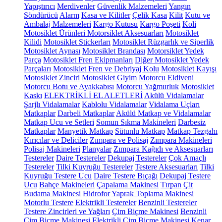
Yapıştırıcı
Merdivenler
Güvenlik Malzemeleri
Yangın
Söndürücü
Alarm
Kasa ve Kilitler
Çelik Kasa
Kilit
Kutu ve
Ambalaj Malzemeleri
Kargo Kutusu
Kargo Poşeti
Koli
Motosiklet Ürünleri
Motorsiklet Aksesuarları
Motosiklet
Kilidi
Motosiklet Stickerları
Motosiklet Rüzgarlık ve Siperlik
Motosiklet Aynası
Motosiklet Brandası
Motorsiklet Yedek
Parça
Motosiklet Fren Ekipmanları
Diğer Motosiklet Yedek
Parçaları
Motosiklet Fren ve Debriyaj Kolu
Motosiklet Kayışı
Motosiklet Zinciri
Motosiklet Giyim
Motorcu Eldiveni
Motorcu Botu ve Ayakkabısı
Motorcu Yağmurluk
Motosiklet
Kaskı
ELEKTRİKLİ EL ALETLERİ
Akülü Vidalamalar
Şarjlı Vidalamalar
Kablolu Vidalamalar
Vidalama Uçları
Matkaplar
Darbeli Matkaplar
Akülü Matkap ve Vidalamalar
Matkap Ucu ve Setleri
Somun Sıkma Makineleri
Darbesiz
Matkaplar
Manyetik Matkap
Sütunlu Matkap
Matkap Tezgahı
Kırıcılar ve Deliciler
Zımpara ve Polisaj
Zımpara Makineleri
Polisaj Makineleri
Planyalar
Zımpara Kağıdı ve Aksesuarları
Testereler
Daire Testereler
Dekupaj Testereler
Çok Amaçlı
Testereler
Tilki Kuyruğu Testereler
Testere Aksesuarları
Tilki
Kuyruğu Testere Ucu
Daire Testere Bıçağı
Dekupaj Testere
Ucu
Bahçe Makineleri
Çapalama Makinesi
Tırpan
Çit
Budama Makinesi
Hidrofor
Yaprak Toplama Makinesi
Motorlu Testere
Elektrikli Testereler
Benzinli Testereler
Testere Zincirleri ve Yağları
Çim Biçme Makinesi
Benzinli
Çim Biçme Makinesi
Elektrikli Çim Biçme Makinesi
Kenar