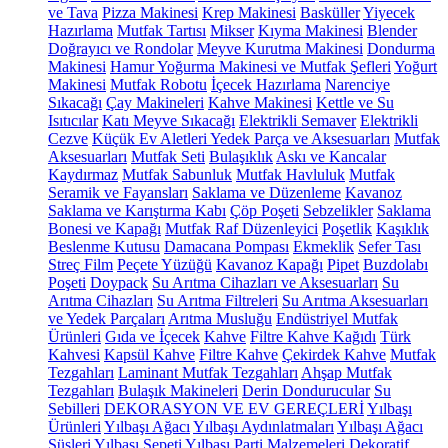
ve Tava
Pizza Makinesi
Krep Makinesi
Basküller
Yiyecek
Hazırlama
Mutfak Tartısı
Mikser
Kıyma Makinesi
Blender
Doğrayıcı ve Rondolar
Meyve Kurutma Makinesi
Dondurma
Makinesi
Hamur Yoğurma Makinesi ve Mutfak Şefleri
Yoğurt
Makinesi
Mutfak Robotu
İçecek Hazırlama
Narenciye
Sıkacağı
Çay Makineleri
Kahve Makinesi
Kettle ve Su
Isıtıcılar
Katı Meyve Sıkacağı
Elektrikli Semaver
Elektrikli
Cezve
Küçük Ev Aletleri Yedek Parça ve Aksesuarları
Mutfak
Aksesuarları
Mutfak Seti
Bulaşıklık
Askı ve Kancalar
Kaydırmaz
Mutfak Sabunluk
Mutfak Havluluk
Mutfak
Seramik ve Fayansları
Saklama ve Düzenleme
Kavanoz
Saklama ve Karıştırma Kabı
Çöp Poşeti
Sebzelikler
Saklama
Bonesi ve Kapağı
Mutfak Raf Düzenleyici
Poşetlik
Kaşıklık
Beslenme Kutusu
Damacana Pompası
Ekmeklik
Sefer Tası
Streç Film
Peçete Yüzüğü
Kavanoz Kapağı
Pipet
Buzdolabı
Poşeti
Doypack
Su Arıtma Cihazları ve Aksesuarları
Su
Arıtma Cihazları
Su Arıtma Filtreleri
Su Arıtma Aksesuarları
ve Yedek Parçaları
Arıtma Musluğu
Endüstriyel Mutfak
Ürünleri
Gıda ve İçecek
Kahve
Filtre Kahve Kağıdı
Türk
Kahvesi
Kapsül Kahve
Filtre Kahve
Çekirdek Kahve
Mutfak
Tezgahları
Laminant Mutfak Tezgahları
Ahşap Mutfak
Tezgahları
Bulaşık Makineleri
Derin Dondurucular
Su
Sebilleri
DEKORASYON VE EV GEREÇLERİ
Yılbaşı
Ürünleri
Yılbaşı Ağacı
Yılbaşı Aydınlatmaları
Yılbaşı Ağacı
Süsleri
Yılbaşı Sepeti
Yılbaşı Parti Malzemeleri
Dekoratif