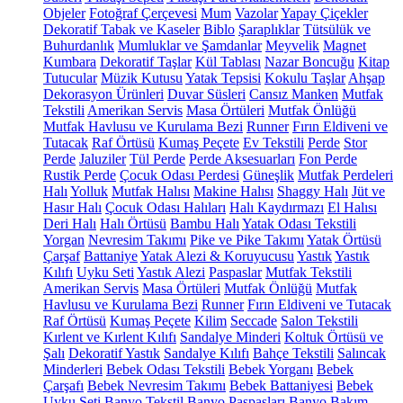
Objeler
Fotoğraf Çerçevesi
Mum
Vazolar
Yapay Çiçekler
Dekoratif Tabak ve Kaseler
Biblo
Şaraplıklar
Tütsülük ve
Buhurdanlık
Mumluklar ve Şamdanlar
Meyvelik
Magnet
Kumbara
Dekoratif Taşlar
Kül Tablası
Nazar Boncuğu
Kitap
Tutucular
Müzik Kutusu
Yatak Tepsisi
Kokulu Taşlar
Ahşap
Dekorasyon Ürünleri
Duvar Süsleri
Cansız Manken
Mutfak
Tekstili
Amerikan Servis
Masa Örtüleri
Mutfak Önlüğü
Mutfak Havlusu ve Kurulama Bezi
Runner
Fırın Eldiveni ve
Tutacak
Raf Örtüsü
Kumaş Peçete
Ev Tekstili
Perde
Stor
Perde
Jaluziler
Tül Perde
Perde Aksesuarları
Fon Perde
Rustik Perde
Çocuk Odası Perdesi
Güneşlik
Mutfak Perdeleri
Halı
Yolluk
Mutfak Halısı
Makine Halısı
Shaggy Halı
Jüt ve
Hasır Halı
Çocuk Odası Halıları
Halı Kaydırmazı
El Halısı
Deri Halı
Halı Örtüsü
Bambu Halı
Yatak Odası Tekstili
Yorgan
Nevresim Takımı
Pike ve Pike Takımı
Yatak Örtüsü
Çarşaf
Battaniye
Yatak Alezi & Koruyucusu
Yastık
Yastık
Kılıfı
Uyku Seti
Yastık Alezi
Paspaslar
Mutfak Tekstili
Amerikan Servis
Masa Örtüleri
Mutfak Önlüğü
Mutfak
Havlusu ve Kurulama Bezi
Runner
Fırın Eldiveni ve Tutacak
Raf Örtüsü
Kumaş Peçete
Kilim
Seccade
Salon Tekstili
Kırlent ve Kırlent Kılıfı
Sandalye Minderi
Koltuk Örtüsü ve
Şalı
Dekoratif Yastık
Sandalye Kılıfı
Bahçe Tekstili
Salıncak
Minderleri
Bebek Odası Tekstili
Bebek Yorganı
Bebek
Çarşafı
Bebek Nevresim Takımı
Bebek Battaniyesi
Bebek
Uyku Seti
Banyo Tekstil
Banyo Paspasları
Banyo Bakım