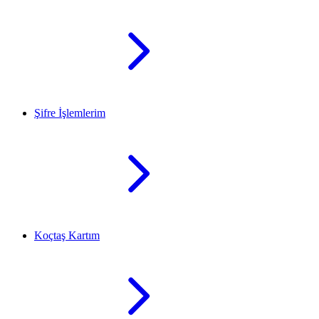
Şifre İşlemlerim
Koçtaş Kartım