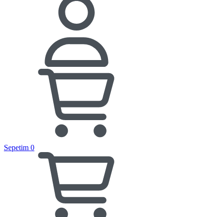
Sepetim
0