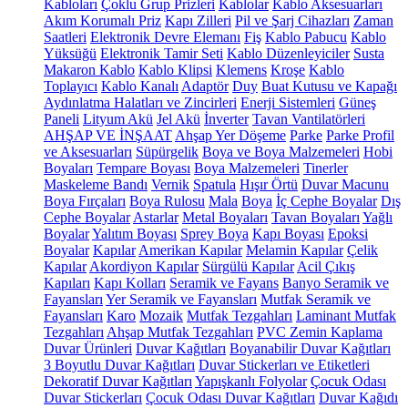
Kabloları
Çoklu Grup Prizleri
Kablolar
Kablo Aksesuarları
Akım Korumalı Priz
Kapı Zilleri
Pil ve Şarj Cihazları
Zaman
Saatleri
Elektronik Devre Elemanı
Fiş
Kablo Pabucu
Kablo
Yüksüğü
Elektronik Tamir Seti
Kablo Düzenleyiciler
Susta
Makaron Kablo
Kablo Klipsi
Klemens
Kroşe
Kablo
Toplayıcı
Kablo Kanalı
Adaptör
Duy
Buat Kutusu ve Kapağı
Aydınlatma Halatları ve Zincirleri
Enerji Sistemleri
Güneş
Paneli
Lityum Akü
Jel Akü
İnverter
Tavan Vantilatörleri
AHŞAP VE İNŞAAT
Ahşap Yer Döşeme
Parke
Parke Profil
ve Aksesuarları
Süpürgelik
Boya ve Boya Malzemeleri
Hobi
Boyaları
Tempare Boyası
Boya Malzemeleri
Tinerler
Maskeleme Bandı
Vernik
Spatula
Hışır Örtü
Duvar Macunu
Boya Fırçaları
Boya Rulosu
Mala
Boya
İç Cephe Boyalar
Dış
Cephe Boyalar
Astarlar
Metal Boyaları
Tavan Boyaları
Yağlı
Boyalar
Yalıtım Boyası
Sprey Boya
Kapı Boyası
Epoksi
Boyalar
Kapılar
Amerikan Kapılar
Melamin Kapılar
Çelik
Kapılar
Akordiyon Kapılar
Sürgülü Kapılar
Acil Çıkış
Kapıları
Kapı Kolları
Seramik ve Fayans
Banyo Seramik ve
Fayansları
Yer Seramik ve Fayansları
Mutfak Seramik ve
Fayansları
Karo
Mozaik
Mutfak Tezgahları
Laminant Mutfak
Tezgahları
Ahşap Mutfak Tezgahları
PVC Zemin Kaplama
Duvar Ürünleri
Duvar Kağıtları
Boyanabilir Duvar Kağıtları
3 Boyutlu Duvar Kağıtları
Duvar Stickerları ve Etiketleri
Dekoratif Duvar Kağıtları
Yapışkanlı Folyolar
Çocuk Odası
Duvar Stickerları
Çocuk Odası Duvar Kağıtları
Duvar Kağıdı