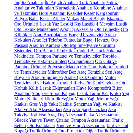
İngiliz Anahtarı
İki Ağızlı Anahtar
Tork Anahtarı
Yıldız
Anahtar ve Takımları
Kurbağcık Anahtarı
Kombine Anahtar
ve Takımları
Boru Anahtarı
Keskiler
Keser
Kargaburun
Balyoz
Balta
Kesici Aletler
Makas
Maket Bıçağı
Iskarpela
Oto Ürünleri
Lastik
Yaz Lastiği
Kış Lastiği
4 Mevsim Lastik
Oto Teknik Malzemeler
Araç İçi Aksesuar
Oto Güneşlik
Oto
Küllükler
Araç Buzdolapları
Bagaj Düzenleyici
Araba
Kokuları
Araç İçi Telefon Tutucular
Bagaj Havuzu
Oto
Paspası
Araç İçi Kamera
Oto Multimedya ve Görüntü
Sistemleri
Oto Bakım Temizlik Ürünleri
Basınçlı Yıkama
Makineleri
Tampon Parlatıcı ve Temizleyiciler
Torpido
Temizlik ve Bakım Ürünleri
Oto Şampuan
Oto Cila ve
Parlatıcı Ürünleri
Polyester Macun
Oto Cam Bakım Ürünleri
ve Temizleyiciler
Mikrofiber Bez
Araç Temizlik Seti
Araç
Boyaları
Araç Süpürgeleri
Araba Çizik Giderici
Motor
Temizleyici ve Bakım Ürünleri
Radyatör Temizleyiciler
Oto
Koltuk Kılıfı
Lastik Ekipmanları
Hava Kompresörü
Bijon
Anahtarı
Sibop ve Sibop Kapağı
Lastik Tamir Kiti
Kriko
Yağ
Motor Katkıları
Hidrolik Yağlar
Motor Yağı
Motor Yağı
Katkısı
Gres Yağı
Yakıt Katkısı
Şanzıman Yağı ve Katkısı
Akü ve Akü Aksesuarları
Akü
Akü Şarj Cihazları
Akü
Takviye Kablosu
Araç Dış Aksesuar
Plaka Aksesuarları
Silecek
Yan ve Tavan Çıtaları
Tampon Aksesuarları
Trafik
Setleri
Oto Brandaları
Vinç ve Vinç Aksesuarları
Jant ve Jant
Kapağı
Trafik Ürünleri
Oto Projektör
Diğer Trafik Ürünleri