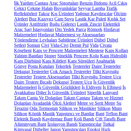
İlk Yardım Çantası
Araç Sigortaları
Benzin Bidonu
Acil Çıkış
Çekici
Çekme Halatı
Boyunluklar
Seyyar Lamba
Trafik
Reflektörleri
Takoz
Kış Ürünleri
Yağmur Kaydırıcılar
Ölçüm
Aletleri
Buz Kazıyıcı
Cam Suyu
Lastik Kar Paleti
Kışlık Set
Ürünler
Antifrizler
Buğu Giderici
Lastik Zinciri
Elektrikli
Araç Şarj İstasyonları
Oto Yedek Parça
Römork
Hırdavat
Malzemeleri
Hırdavat Malzemesi ve Aksesuarları
Yönlendirme Levhaları
Sabitleme Ürünleri
Dübel
Dübel
Setleri
Somun
Çivi
Vida-Çivi
Demir Pul
Vida
Civata
Köşebent
Kapı ve Pencere Malzemeleri
Menteşe
Kapı Kolları
Yalıtım Bantları
Stoper
Sineklik
Pencere Kolu
Kapı Hidroliği
Kapı Dürbünü
Kapı Kilitleri
Kapı Sürgüleri
Anahtarlık
Gönye
Posta Kutuları
Tekerlek
Testereler
Daire Testereler
Dekupaj Testereler
Çok Amaçlı Testereler
Tilki Kuyruğu
Testereler
Testere Aksesuarları
Tilki Kuyruğu Testere Ucu
Daire Testere Bıçağı
Dekupaj Testere Ucu
İş Güvenlik
Malzemeleri
İş Güvenlik Gözlükleri
İş Eldiveni
İş Elbisesi
İş
Ayakkabısı
Diğer İş Güvenlik Ürünleri
Siperlik
Lanyard
Takım Çanta Ve Dolapları
Takım Çantası
Takım ve Hizmet
Dolapları
Avadanlık
Ölçü Aletleri
Metre ve Şerit Metre
Su
Terazisi
Oda Termostatı
Silikon ve Mastikler
Silikon
Mum
Silikon
Köpük
Mastik
Yapıştırıcı ve Bantlar
Bant
Teflon Bant
Elektrik Bandı
Kaydırmaz Bant
Koli Bandı
Çift Taraflı Bant
Alüminyum Bant
İzolasyon Bandı
Yapıştırıcılar
Tutkal
Kimyasal Dübeller
Japon Yapıştırıcıları
Epoksi
Hızlı