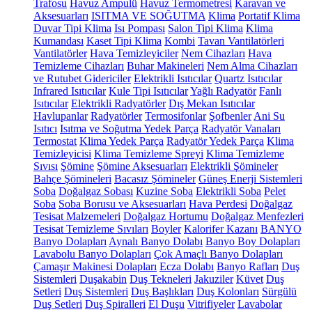
Trafosu
Havuz Ampulü
Havuz Termometresi
Karavan ve
Aksesuarları
ISITMA VE SOĞUTMA
Klima
Portatif Klima
Duvar Tipi Klima
Isı Pompası
Salon Tipi Klima
Klima
Kumandası
Kaset Tipi Klima
Kombi
Tavan Vantilatörleri
Vantilatörler
Hava Temizleyiciler
Nem Cihazları
Hava
Temizleme Cihazları
Buhar Makineleri
Nem Alma Cihazları
ve Rutubet Gidericiler
Elektrikli Isıtıcılar
Quartz Isıtıcılar
Infrared Isıtıcılar
Kule Tipi Isıtıcılar
Yağlı Radyatör
Fanlı
Isıtıcılar
Elektrikli Radyatörler
Dış Mekan Isıtıcılar
Havlupanlar
Radyatörler
Termosifonlar
Şofbenler
Ani Su
Isıtıcı
Isıtma ve Soğutma Yedek Parça
Radyatör Vanaları
Termostat
Klima Yedek Parça
Radyatör Yedek Parça
Klima
Temizleyicisi
Klima Temizleme Spreyi
Klima Temizleme
Sıvısı
Şömine
Şömine Aksesuarları
Elektrikli Şömineler
Bahçe Şömineleri
Bacasız Şömineler
Güneş Enerji Sistemleri
Soba
Doğalgaz Sobası
Kuzine Soba
Elektrikli Soba
Pelet
Soba
Soba Borusu ve Aksesuarları
Hava Perdesi
Doğalgaz
Tesisat Malzemeleri
Doğalgaz Hortumu
Doğalgaz Menfezleri
Tesisat Temizleme Sıvıları
Boyler
Kalorifer Kazanı
BANYO
Banyo Dolapları
Aynalı Banyo Dolabı
Banyo Boy Dolapları
Lavabolu Banyo Dolapları
Çok Amaçlı Banyo Dolapları
Çamaşır Makinesi Dolapları
Ecza Dolabı
Banyo Rafları
Duş
Sistemleri
Duşakabin
Duş Tekneleri
Jakuziler
Küvet
Duş
Setleri
Duş Sistemleri
Duş Başlıkları
Duş Kolonları
Sürgülü
Duş Setleri
Duş Spiralleri
El Duşu
Vitrifiyeler
Lavabolar