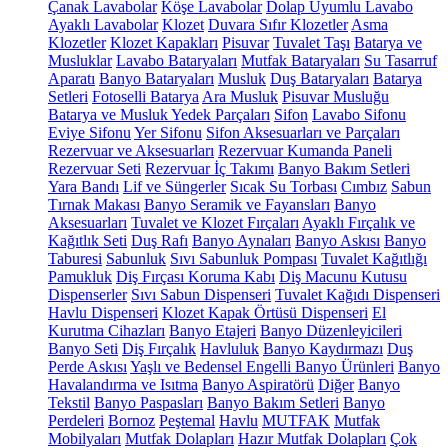
Çanak Lavabolar
Köşe Lavabolar
Dolap Uyumlu Lavabo
Ayaklı Lavabolar
Klozet
Duvara Sıfır Klozetler
Asma
Klozetler
Klozet Kapakları
Pisuvar
Tuvalet Taşı
Batarya ve
Musluklar
Lavabo Bataryaları
Mutfak Bataryaları
Su Tasarruf
Aparatı
Banyo Bataryaları
Musluk
Duş Bataryaları
Batarya
Setleri
Fotoselli Batarya
Ara Musluk
Pisuvar Musluğu
Batarya ve Musluk Yedek Parçaları
Sifon
Lavabo Sifonu
Eviye Sifonu
Yer Sifonu
Sifon Aksesuarları ve Parçaları
Rezervuar ve Aksesuarları
Rezervuar Kumanda Paneli
Rezervuar Seti
Rezervuar İç Takımı
Banyo Bakım Setleri
Yara Bandı
Lif ve Süngerler
Sıcak Su Torbası
Cımbız
Sabun
Tırnak Makası
Banyo Seramik ve Fayansları
Banyo
Aksesuarları
Tuvalet ve Klozet Fırçaları
Ayaklı Fırçalık ve
Kağıtlık Seti
Duş Rafı
Banyo Aynaları
Banyo Askısı
Banyo
Taburesi
Sabunluk
Sıvı Sabunluk Pompası
Tuvalet Kağıtlığı
Pamukluk
Diş Fırçası Koruma Kabı
Diş Macunu Kutusu
Dispenserler
Sıvı Sabun Dispenseri
Tuvalet Kağıdı Dispenseri
Havlu Dispenseri
Klozet Kapak Örtüsü Dispenseri
El
Kurutma Cihazları
Banyo Etajeri
Banyo Düzenleyicileri
Banyo Seti
Diş Fırçalık
Havluluk
Banyo Kaydırmazı
Duş
Perde Askısı
Yaşlı ve Bedensel Engelli Banyo Ürünleri
Banyo
Havalandırma ve Isıtma
Banyo Aspiratörü
Diğer
Banyo
Tekstil
Banyo Paspasları
Banyo Bakım Setleri
Banyo
Perdeleri
Bornoz
Peştemal
Havlu
MUTFAK
Mutfak
Mobilyaları
Mutfak Dolapları
Hazır Mutfak Dolapları
Çok