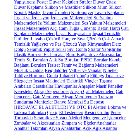
Yapıştırıcısı
Poster Duvar Kağıtları
Strafor
Duvar Çıtası
Duvar Kaplama
Silikon ve Mastikler
Silikon
Mum Silikon
Köpük
Mastik
Tavan Ürünleri
Kartonpiyer
Tavan Kaplama
İnşaat ve İzolasyon
İzolasyon Malzemeleri
Su Yalıtım
Malzemeleri
Isı Yalıtım Malzemeleri
Ses Yalıtım Malzemeleri
İnşaat Malzemeleri
Alçı
Cam Tuğla
Çimento
Beton Harcı
Çatı
Kaplama Malzemeleri
İnşaat Kimyasalları
İnşaat Temizlik
Ürünleri
Lavabo Çözücü
Harç ve Sıva Çözücü
Çok Amaçlı
Temizlik
Yağlayıcı ve Pas Çözücü
Yapı Kimyasalları
Derz
Dolgu
Seramik Yapıştırıcılar
Sıvı Conta
Strafor Yapıştırılar
Plastik Boru ve Ek Parçalar
Boru Bağlantı ve Aksesuarları
Temiz Su Boruları
Atık Su Boruları
PPRC Borular
Kombi
Bağlantı Boruları
Tesisat Tamir ve Bağlantı Malzemeleri
Musluk Uzatma
Regülatörler
Valfler ve Vanalar
Nipeller
Tahliye Hortumu
Conta
Taharet Çubuğu
Fittings
Tıpalar ve
Süzgeçler
İnşaat Makineleri
Elektrikli Vinçler
Taşıma
Arabaları
Caraskallar
Havlupanlar
Ahşaplar
Masif Paneller
Keresteler
Ahşap Seperatörler
Ahşap Çatı Malzemeleri
Çatı
Penceresi
Çatı Merdiveni
Ahşap Merdivenler
Trabzan
Sundurma
Menfezler
Banyo Menfezi
Su Deposu
HIRDAVAT EL ALETLERİ VE OTO
El Aletleri
Lokma ve
Lokma Takımları
Çekiç
El Testereleri
Kesici Grubu
Pense
Tornavida
Seramik ve Sıvacı Aletleri
Mengene ve İşkenceler
Zımbalar ve Aksesuarları
Zımpara ve Eğeler
Anahtarlar
Anahtar Takımları
Alyan Anahtarları
Açık Ağız Anahtar