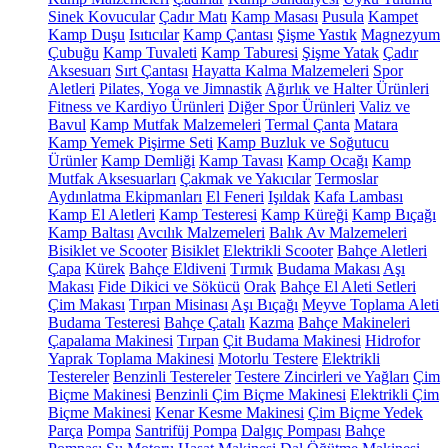
Sinek Kovucular
Çadır Matı
Kamp Masası
Pusula
Kampet
Kamp Duşu
Isıtıcılar
Kamp Çantası
Şişme Yastık
Magnezyum
Çubuğu
Kamp Tuvaleti
Kamp Taburesi
Şişme Yatak
Çadır
Aksesuarı
Sırt Çantası
Hayatta Kalma Malzemeleri
Spor
Aletleri
Pilates, Yoga ve Jimnastik
Ağırlık ve Halter Ürünleri
Fitness ve Kardiyo Ürünleri
Diğer Spor Ürünleri
Valiz ve
Bavul
Kamp Mutfak Malzemeleri
Termal Çanta
Matara
Kamp Yemek Pişirme Seti
Kamp Buzluk ve Soğutucu
Ürünler
Kamp Demliği
Kamp Tavası
Kamp Ocağı
Kamp
Mutfak Aksesuarları
Çakmak ve Yakıcılar
Termoslar
Aydınlatma Ekipmanları
El Feneri
Işıldak
Kafa Lambası
Kamp El Aletleri
Kamp Testeresi
Kamp Küreği
Kamp Bıçağı
Kamp Baltası
Avcılık Malzemeleri
Balık Av Malzemeleri
Bisiklet ve Scooter
Bisiklet
Elektrikli Scooter
Bahçe Aletleri
Çapa
Kürek
Bahçe Eldiveni
Tırmık
Budama Makası
Aşı
Makası
Fide Dikici ve Sökücü
Orak
Bahçe El Aleti Setleri
Çim Makası
Tırpan Misinası
Aşı Bıçağı
Meyve Toplama Aleti
Budama Testeresi
Bahçe Çatalı
Kazma
Bahçe Makineleri
Çapalama Makinesi
Tırpan
Çit Budama Makinesi
Hidrofor
Yaprak Toplama Makinesi
Motorlu Testere
Elektrikli
Testereler
Benzinli Testereler
Testere Zincirleri ve Yağları
Çim
Biçme Makinesi
Benzinli Çim Biçme Makinesi
Elektrikli Çim
Biçme Makinesi
Kenar Kesme Makinesi
Çim Biçme Yedek
Parça
Pompa
Santrifüj Pompa
Dalgıç Pompası
Bahçe