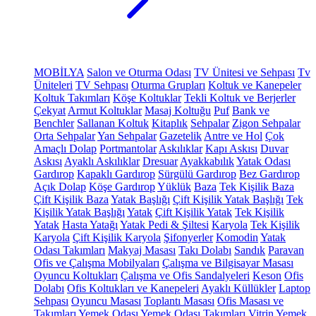
MOBİLYA
Salon ve Oturma Odası
TV Ünitesi ve Sehpası
Tv
Üniteleri
TV Sehpası
Oturma Grupları
Koltuk ve Kanepeler
Koltuk Takımları
Köşe Koltuklar
Tekli Koltuk ve Berjerler
Çekyat
Armut Koltuklar
Masaj Koltuğu
Puf
Bank ve
Benchler
Sallanan Koltuk
Kitaplık
Sehpalar
Zigon Sehpalar
Orta Sehpalar
Yan Sehpalar
Gazetelik
Antre ve Hol
Çok
Amaçlı Dolap
Portmantolar
Askılıklar
Kapı Askısı
Duvar
Askısı
Ayaklı Askılıklar
Dresuar
Ayakkabılık
Yatak Odası
Gardırop
Kapaklı Gardırop
Sürgülü Gardırop
Bez Gardırop
Açık Dolap
Köşe Gardırop
Yüklük
Baza
Tek Kişilik Baza
Çift Kişilik Baza
Yatak Başlığı
Çift Kişilik Yatak Başlığı
Tek
Kişilik Yatak Başlığı
Yatak
Çift Kişilik Yatak
Tek Kişilik
Yatak
Hasta Yatağı
Yatak Pedi & Şiltesi
Karyola
Tek Kişilik
Karyola
Çift Kişilik Karyola
Şifonyerler
Komodin
Yatak
Odası Takımları
Makyaj Masası
Takı Dolabı
Sandık
Paravan
Ofis ve Çalışma Mobilyaları
Çalışma ve Bilgisayar Masası
Oyuncu Koltukları
Çalışma ve Ofis Sandalyeleri
Keson
Ofis
Dolabı
Ofis Koltukları ve Kanepeleri
Ayaklı Küllükler
Laptop
Sehpası
Oyuncu Masası
Toplantı Masası
Ofis Masası ve
Takımları
Yemek Odası
Yemek Odası Takımları
Vitrin
Yemek