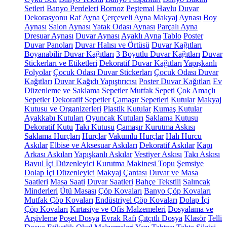
Setleri
Banyo Perdeleri
Bornoz
Peştemal
Havlu
Duvar
Dekorasyonu
Raf
Ayna
Çerçeveli Ayna
Makyaj Aynası
Boy
Aynası
Salon Aynası
Yatak Odası Aynası
Parçalı Ayna
Dresuar Aynası
Duvar Aynası
Ayaklı Ayna
Tablo
Poster
Duvar Panoları
Duvar Halısı ve Örtüsü
Duvar Kağıtları
Boyanabilir Duvar Kağıtları
3 Boyutlu Duvar Kağıtları
Duvar
Stickerları ve Etiketleri
Dekoratif Duvar Kağıtları
Yapışkanlı
Folyolar
Çocuk Odası Duvar Stickerları
Çocuk Odası Duvar
Kağıtları
Duvar Kağıdı Yapıştırıcısı
Poster Duvar Kağıtları
Ev
Düzenleme ve Saklama
Sepetler
Mutfak Sepeti
Çok Amaçlı
Sepetler
Dekoratif Sepetler
Çamaşır Sepetleri
Kutular
Makyaj
Kutusu ve Organizerleri
Plastik Kutular
Kumaş Kutular
Ayakkabı Kutuları
Oyuncak Kutuları
Saklama Kutusu
Dekoratif Kutu
Takı Kutusu
Çamaşır Kurutma Askısı
Saklama Hurçları
Hurçlar
Vakumlu Hurçlar
Halı Hurcu
Askılar
Elbise ve Aksesuar Askıları
Dekoratif Askılar
Kapı
Arkası Askıları
Yapışkanlı Askılar
Vestiyer Askısı
Takı Askısı
Bavul İçi Düzenleyici
Kurutma Makinesi Topu
Şemsiye
Dolap İçi Düzenleyici
Makyaj Çantası
Duvar ve Masa
Saatleri
Masa Saati
Duvar Saatleri
Bahçe Tekstili
Salıncak
Minderleri
Ütü Masası
Çöp Kovaları
Banyo Çöp Kovaları
Mutfak Çöp Kovaları
Endüstriyel Çöp Kovaları
Dolap İçi
Çöp Kovaları
Kırtasiye ve Ofis Malzemeleri
Dosyalama ve
Arşivleme
Poşet Dosya
Evrak Rafı
Çıtçıtlı Dosya
Klasör
Telli