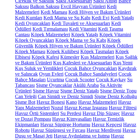
Çiçeklik ve Saksılık
Saksı Aksesuarları
Saksı Altlığı
Bahçe
Saksısı
Balkon Saksısı
Evcil Hayvan Ürünleri
Kedi
Malzemeleri
Kedi Maması
Kedi Hijyen ve Bakım Ürünleri
Kedi Kumları
Kedi Mama ve Su Kabı
Kedi Evi
Kedi Yatağı
Kedi Oyuncakları
Kedi Tuvaleti ve Aksesuarları
Kedi
Ödülleri
Kedi Tırmalaması
Kedi Vitamini
Kedi Taşıma
Çantası
Köpek Malzemeleri
Köpek Yatağı
Köpek Vitamini
Köpek Oyuncakları
Köpek Mama ve Su Kabı
Köpek
Güvenlik
Köpek Hijyen ve Bakım Ürünleri
Köpek Ödülleri
Köpek Maması
Köpek Kulübesi
Köpek Tasmaları
Köpek
Elbisesi
Köpek Kafesi
Kümesler
Kuş Malzemeleri
Kuş Sağlık
ve Bakım Ürünleri
Kuş Kafesleri ve Aksesuarları
Kuş Yemi
Kuş Suluk ve Yemlikleri
Çocuk Bahçe Oyuncakları
Kaydırak
ve Salıncak
Oyun Evleri
Çocuk Bahçe Sandalyeleri
Çocuk
Bahçe Masaları
Uçurtma
Çocuk Scooter
Çocuk Kaykay
Su
Tabancası
Şişme Oyuncaklar
Akülü Araba
Su Aktivite
Ürünleri
Şişme Havuz
Şişme Deniz Yatağı
Şişme Deniz Topu
Can Yeleği
Can Simidi ve Deniz Simidi
Şişme Deniz Kolluğu
Şişme Bot
Havuz Bonesi
Kano
Havuz Malzemeleri
Havuz
Yapı Malzemeleri
Nozul
Havuz Kenar Izgarası
Havuz Filtresi
Havuz Örtü Sistemleri
Su Perdesi
Havuz Dip Süzgeç
Havuz
ve Dozaj Pompası
Havuz Kimyasalları
Havuz Temizlik
Ekipmanları
Havuz Süpürge Hortumu
Havuz Kepçesi
Havuz
Robotu
Havuz Süpürgesi ve Fırçası
Havuz Merdiveni
Havuz
Duşu ve Masaj Jeti
Havuz Aydınlatma ve Isıtma
Havuz