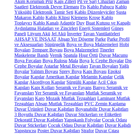
Akım Korumalı Priz
Kapı Zilleri
Pil ve Şarj Cihazları
Zaman
Saatleri
Elektronik Devre Elemanı
Fiş
Kablo Pabucu
Kablo
Yüksüğü
Elektronik Tamir Seti
Kablo Düzenleyiciler
Susta
Makaron Kablo
Kablo Klipsi
Klemens
Kroşe
Kablo
Toplayıcı
Kablo Kanalı
Adaptör
Duy
Buat Kutusu ve Kapağı
Aydınlatma Halatları ve Zincirleri
Enerji Sistemleri
Güneş
Paneli
Lityum Akü
Jel Akü
İnverter
Tavan Vantilatörleri
AHŞAP VE İNŞAAT
Ahşap Yer Döşeme
Parke
Parke Profil
ve Aksesuarları
Süpürgelik
Boya ve Boya Malzemeleri
Hobi
Boyaları
Tempare Boyası
Boya Malzemeleri
Tinerler
Maskeleme Bandı
Vernik
Spatula
Hışır Örtü
Duvar Macunu
Boya Fırçaları
Boya Rulosu
Mala
Boya
İç Cephe Boyalar
Dış
Cephe Boyalar
Astarlar
Metal Boyaları
Tavan Boyaları
Yağlı
Boyalar
Yalıtım Boyası
Sprey Boya
Kapı Boyası
Epoksi
Boyalar
Kapılar
Amerikan Kapılar
Melamin Kapılar
Çelik
Kapılar
Akordiyon Kapılar
Sürgülü Kapılar
Acil Çıkış
Kapıları
Kapı Kolları
Seramik ve Fayans
Banyo Seramik ve
Fayansları
Yer Seramik ve Fayansları
Mutfak Seramik ve
Fayansları
Karo
Mozaik
Mutfak Tezgahları
Laminant Mutfak
Tezgahları
Ahşap Mutfak Tezgahları
PVC Zemin Kaplama
Duvar Ürünleri
Duvar Kağıtları
Boyanabilir Duvar Kağıtları
3 Boyutlu Duvar Kağıtları
Duvar Stickerları ve Etiketleri
Dekoratif Duvar Kağıtları
Yapışkanlı Folyolar
Çocuk Odası
Duvar Stickerları
Çocuk Odası Duvar Kağıtları
Duvar Kağıdı
Yapıştırıcısı
Poster Duvar Kağıtları
Strafor
Duvar Çıtası