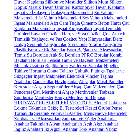
Duvar Kaplama
Silikon ve Mastikler
Silikon
Mum Silikon
Köpük
Mastik
Tavan Ürünleri
Kartonpiyer
Tavan Kaplama
İnşaat ve İzolasyon
İzolasyon Malzemeleri
Su Yalıtım
Malzemeleri
Isı Yalıtım Malzemeleri
Ses Yalıtım Malzemeleri
İnşaat Malzemeleri
Alçı
Cam Tuğla
Çimento
Beton Harcı
Çatı
Kaplama Malzemeleri
İnşaat Kimyasalları
İnşaat Temizlik
Ürünleri
Lavabo Çözücü
Harç ve Sıva Çözücü
Çok Amaçlı
Temizlik
Yağlayıcı ve Pas Çözücü
Yapı Kimyasalları
Derz
Dolgu
Seramik Yapıştırıcılar
Sıvı Conta
Strafor Yapıştırılar
Plastik Boru ve Ek Parçalar
Boru Bağlantı ve Aksesuarları
Temiz Su Boruları
Atık Su Boruları
PPRC Borular
Kombi
Bağlantı Boruları
Tesisat Tamir ve Bağlantı Malzemeleri
Musluk Uzatma
Regülatörler
Valfler ve Vanalar
Nipeller
Tahliye Hortumu
Conta
Taharet Çubuğu
Fittings
Tıpalar ve
Süzgeçler
İnşaat Makineleri
Elektrikli Vinçler
Taşıma
Arabaları
Caraskallar
Havlupanlar
Ahşaplar
Masif Paneller
Keresteler
Ahşap Seperatörler
Ahşap Çatı Malzemeleri
Çatı
Penceresi
Çatı Merdiveni
Ahşap Merdivenler
Trabzan
Sundurma
Menfezler
Banyo Menfezi
Su Deposu
HIRDAVAT EL ALETLERİ VE OTO
El Aletleri
Lokma ve
Lokma Takımları
Çekiç
El Testereleri
Kesici Grubu
Pense
Tornavida
Seramik ve Sıvacı Aletleri
Mengene ve İşkenceler
Zımbalar ve Aksesuarları
Zımpara ve Eğeler
Anahtarlar
Anahtar Takımları
Alyan Anahtarları
Açık Ağız Anahtar
İngiliz Anahtarı
İki Ağızlı Anahtar
Tork Anahtarı
Yıldız