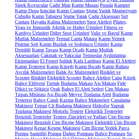
Sinek Kovucular
Çadır Matı
Kamp Masası
Pusula
Kampet
Kamp Duşu
Isıtıcılar
Kamp Çantası
Şişme Yastık
Magnezyum
Çubuğu
Kamp Taburesi
Şişme Yatak
Çadır Aksesuarı
Sırt
Çantası
Hayatta Kalma Malzemeleri
Spor Aletleri
Pilates,
Yoga ve Jimnastik
Ağırlık ve Halter Ürünleri
Fitness ve
Kardiyo Ürünleri
Diğer Spor Ürünleri
Valiz ve Bavul
Kamp
Mutfak Malzemeleri
Termal Çanta
Matara
Kamp Yemek
Pişirme Seti
Kamp Buzluk ve Soğutucu Ürünler
Kamp
Demliği
Kamp Tavası
Kamp Ocağı
Kamp Mutfak
Aksesuarları
Çakmak ve Yakıcılar
Termoslar
Aydınlatma
Ekipmanları
El Feneri
Işıldak
Kafa Lambası
Kamp El Aletleri
Kamp Testeresi
Kamp Küreği
Kamp Bıçağı
Kamp Baltası
Avcılık Malzemeleri
Balık Av Malzemeleri
Bisiklet ve
Scooter
Bisiklet
Elektrikli Scooter
Bahçe Aletleri
Çapa
Kürek
Bahçe Eldiveni
Tırmık
Budama Makası
Aşı Makası
Fide
Dikici ve Sökücü
Orak
Bahçe El Aleti Setleri
Çim Makası
Tırpan Misinası
Aşı Bıçağı
Meyve Toplama Aleti
Budama
Testeresi
Bahçe Çatalı
Kazma
Bahçe Makineleri
Çapalama
Makinesi
Tırpan
Çit Budama Makinesi
Hidrofor
Yaprak
Toplama Makinesi
Motorlu Testere
Elektrikli Testereler
Benzinli Testereler
Testere Zincirleri ve Yağları
Çim Biçme
Makinesi
Benzinli Çim Biçme Makinesi
Elektrikli Çim Biçme
Makinesi
Kenar Kesme Makinesi
Çim Biçme Yedek Parça
Pompa
Santrifüj Pompa
Dalgıç Pompası
Bahçe Pompası
Su