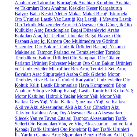
Anahtar ve Takımları
Kurbağcık Anahtarı
Kombine Anahtar
ve Takımları
Boru Anahtarı
Keskiler
Keser
Kargaburun
Balyoz
Balta
Kesici Aletler
Makas
Maket Bıçağı
Iskarpela
Oto Ürünleri
Lastik
Yaz Lastiği
Kış Lastiği
4 Mevsim Lastik
Oto Teknik Malzemeler
Araç İçi Aksesuar
Oto Güneşlik
Oto
Küllükler
Araç Buzdolapları
Bagaj Düzenleyici
Araba
Kokuları
Araç İçi Telefon Tutucular
Bagaj Havuzu
Oto
Paspası
Araç İçi Kamera
Oto Multimedya ve Görüntü
Sistemleri
Oto Bakım Temizlik Ürünleri
Basınçlı Yıkama
Makineleri
Tampon Parlatıcı ve Temizleyiciler
Torpido
Temizlik ve Bakım Ürünleri
Oto Şampuan
Oto Cila ve
Parlatıcı Ürünleri
Polyester Macun
Oto Cam Bakım Ürünleri
ve Temizleyiciler
Mikrofiber Bez
Araç Temizlik Seti
Araç
Boyaları
Araç Süpürgeleri
Araba Çizik Giderici
Motor
Temizleyici ve Bakım Ürünleri
Radyatör Temizleyiciler
Oto
Koltuk Kılıfı
Lastik Ekipmanları
Hava Kompresörü
Bijon
Anahtarı
Sibop ve Sibop Kapağı
Lastik Tamir Kiti
Kriko
Yağ
Motor Katkıları
Hidrolik Yağlar
Motor Yağı
Motor Yağı
Katkısı
Gres Yağı
Yakıt Katkısı
Şanzıman Yağı ve Katkısı
Akü ve Akü Aksesuarları
Akü
Akü Şarj Cihazları
Akü
Takviye Kablosu
Araç Dış Aksesuar
Plaka Aksesuarları
Silecek
Yan ve Tavan Çıtaları
Tampon Aksesuarları
Trafik
Setleri
Oto Brandaları
Vinç ve Vinç Aksesuarları
Jant ve Jant
Kapağı
Trafik Ürünleri
Oto Projektör
Diğer Trafik Ürünleri
İlk Yardım Çantası
Araç Sigortaları
Benzin Bidonu
Acil Çıkış