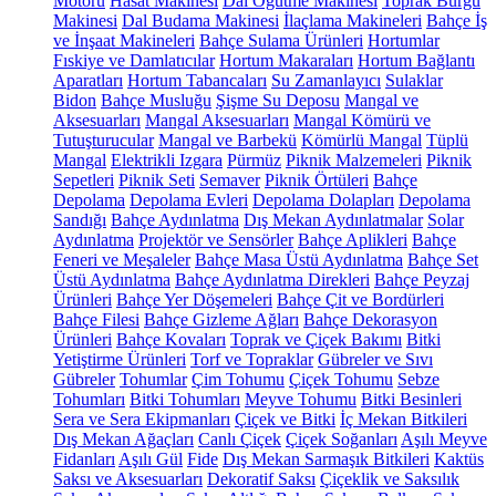
Motoru
Hasat Makinesi
Dal Öğütme Makinesi
Toprak Burgu
Makinesi
Dal Budama Makinesi
İlaçlama Makineleri
Bahçe İş
ve İnşaat Makineleri
Bahçe Sulama Ürünleri
Hortumlar
Fıskiye ve Damlatıcılar
Hortum Makaraları
Hortum Bağlantı
Aparatları
Hortum Tabancaları
Su Zamanlayıcı
Sulaklar
Bidon
Bahçe Musluğu
Şişme Su Deposu
Mangal ve
Aksesuarları
Mangal Aksesuarları
Mangal Kömürü ve
Tutuşturucular
Mangal ve Barbekü
Kömürlü Mangal
Tüplü
Mangal
Elektrikli Izgara
Pürmüz
Piknik Malzemeleri
Piknik
Sepetleri
Piknik Seti
Semaver
Piknik Örtüleri
Bahçe
Depolama
Depolama Evleri
Depolama Dolapları
Depolama
Sandığı
Bahçe Aydınlatma
Dış Mekan Aydınlatmalar
Solar
Aydınlatma
Projektör ve Sensörler
Bahçe Aplikleri
Bahçe
Feneri ve Meşaleler
Bahçe Masa Üstü Aydınlatma
Bahçe Set
Üstü Aydınlatma
Bahçe Aydınlatma Direkleri
Bahçe Peyzaj
Ürünleri
Bahçe Yer Döşemeleri
Bahçe Çit ve Bordürleri
Bahçe Filesi
Bahçe Gizleme Ağları
Bahçe Dekorasyon
Ürünleri
Bahçe Kovaları
Toprak ve Çiçek Bakımı
Bitki
Yetiştirme Ürünleri
Torf ve Topraklar
Gübreler ve Sıvı
Gübreler
Tohumlar
Çim Tohumu
Çiçek Tohumu
Sebze
Tohumları
Bitki Tohumları
Meyve Tohumu
Bitki Besinleri
Sera ve Sera Ekipmanları
Çiçek ve Bitki
İç Mekan Bitkileri
Dış Mekan Ağaçları
Canlı Çiçek
Çiçek Soğanları
Aşılı Meyve
Fidanları
Aşılı Gül
Fide
Dış Mekan Sarmaşık Bitkileri
Kaktüs
Saksı ve Aksesuarları
Dekoratif Saksı
Çiçeklik ve Saksılık