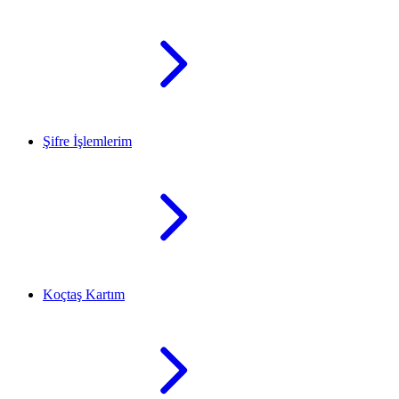
Şifre İşlemlerim
Koçtaş Kartım