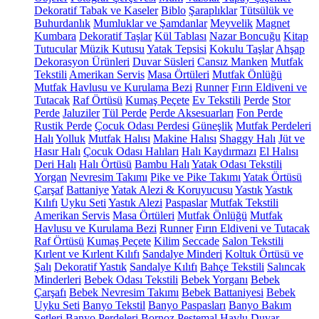
Dekoratif Tabak ve Kaseler
Biblo
Şaraplıklar
Tütsülük ve
Buhurdanlık
Mumluklar ve Şamdanlar
Meyvelik
Magnet
Kumbara
Dekoratif Taşlar
Kül Tablası
Nazar Boncuğu
Kitap
Tutucular
Müzik Kutusu
Yatak Tepsisi
Kokulu Taşlar
Ahşap
Dekorasyon Ürünleri
Duvar Süsleri
Cansız Manken
Mutfak
Tekstili
Amerikan Servis
Masa Örtüleri
Mutfak Önlüğü
Mutfak Havlusu ve Kurulama Bezi
Runner
Fırın Eldiveni ve
Tutacak
Raf Örtüsü
Kumaş Peçete
Ev Tekstili
Perde
Stor
Perde
Jaluziler
Tül Perde
Perde Aksesuarları
Fon Perde
Rustik Perde
Çocuk Odası Perdesi
Güneşlik
Mutfak Perdeleri
Halı
Yolluk
Mutfak Halısı
Makine Halısı
Shaggy Halı
Jüt ve
Hasır Halı
Çocuk Odası Halıları
Halı Kaydırmazı
El Halısı
Deri Halı
Halı Örtüsü
Bambu Halı
Yatak Odası Tekstili
Yorgan
Nevresim Takımı
Pike ve Pike Takımı
Yatak Örtüsü
Çarşaf
Battaniye
Yatak Alezi & Koruyucusu
Yastık
Yastık
Kılıfı
Uyku Seti
Yastık Alezi
Paspaslar
Mutfak Tekstili
Amerikan Servis
Masa Örtüleri
Mutfak Önlüğü
Mutfak
Havlusu ve Kurulama Bezi
Runner
Fırın Eldiveni ve Tutacak
Raf Örtüsü
Kumaş Peçete
Kilim
Seccade
Salon Tekstili
Kırlent ve Kırlent Kılıfı
Sandalye Minderi
Koltuk Örtüsü ve
Şalı
Dekoratif Yastık
Sandalye Kılıfı
Bahçe Tekstili
Salıncak
Minderleri
Bebek Odası Tekstili
Bebek Yorganı
Bebek
Çarşafı
Bebek Nevresim Takımı
Bebek Battaniyesi
Bebek
Uyku Seti
Banyo Tekstil
Banyo Paspasları
Banyo Bakım
Setleri
Banyo Perdeleri
Bornoz
Peştemal
Havlu
Duvar