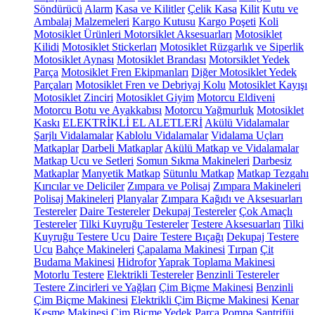
Söndürücü
Alarm
Kasa ve Kilitler
Çelik Kasa
Kilit
Kutu ve
Ambalaj Malzemeleri
Kargo Kutusu
Kargo Poşeti
Koli
Motosiklet Ürünleri
Motorsiklet Aksesuarları
Motosiklet
Kilidi
Motosiklet Stickerları
Motosiklet Rüzgarlık ve Siperlik
Motosiklet Aynası
Motosiklet Brandası
Motorsiklet Yedek
Parça
Motosiklet Fren Ekipmanları
Diğer Motosiklet Yedek
Parçaları
Motosiklet Fren ve Debriyaj Kolu
Motosiklet Kayışı
Motosiklet Zinciri
Motosiklet Giyim
Motorcu Eldiveni
Motorcu Botu ve Ayakkabısı
Motorcu Yağmurluk
Motosiklet
Kaskı
ELEKTRİKLİ EL ALETLERİ
Akülü Vidalamalar
Şarjlı Vidalamalar
Kablolu Vidalamalar
Vidalama Uçları
Matkaplar
Darbeli Matkaplar
Akülü Matkap ve Vidalamalar
Matkap Ucu ve Setleri
Somun Sıkma Makineleri
Darbesiz
Matkaplar
Manyetik Matkap
Sütunlu Matkap
Matkap Tezgahı
Kırıcılar ve Deliciler
Zımpara ve Polisaj
Zımpara Makineleri
Polisaj Makineleri
Planyalar
Zımpara Kağıdı ve Aksesuarları
Testereler
Daire Testereler
Dekupaj Testereler
Çok Amaçlı
Testereler
Tilki Kuyruğu Testereler
Testere Aksesuarları
Tilki
Kuyruğu Testere Ucu
Daire Testere Bıçağı
Dekupaj Testere
Ucu
Bahçe Makineleri
Çapalama Makinesi
Tırpan
Çit
Budama Makinesi
Hidrofor
Yaprak Toplama Makinesi
Motorlu Testere
Elektrikli Testereler
Benzinli Testereler
Testere Zincirleri ve Yağları
Çim Biçme Makinesi
Benzinli
Çim Biçme Makinesi
Elektrikli Çim Biçme Makinesi
Kenar
Kesme Makinesi
Çim Biçme Yedek Parça
Pompa
Santrifüj