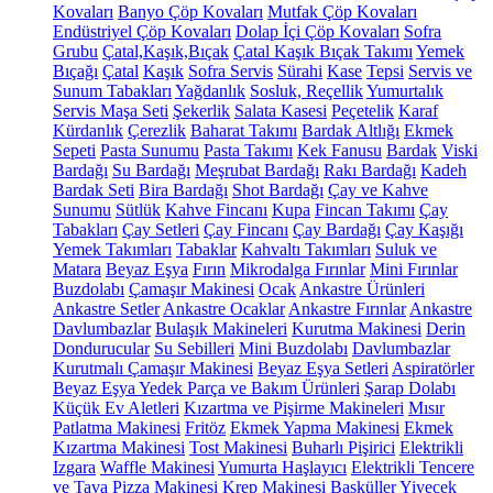
Kovaları
Banyo Çöp Kovaları
Mutfak Çöp Kovaları
Endüstriyel Çöp Kovaları
Dolap İçi Çöp Kovaları
Sofra
Grubu
Çatal,Kaşık,Bıçak
Çatal Kaşık Bıçak Takımı
Yemek
Bıçağı
Çatal
Kaşık
Sofra Servis
Sürahi
Kase
Tepsi
Servis ve
Sunum Tabakları
Yağdanlık
Sosluk, Reçellik
Yumurtalık
Servis Maşa Seti
Şekerlik
Salata Kasesi
Peçetelik
Karaf
Kürdanlık
Çerezlik
Baharat Takımı
Bardak Altlığı
Ekmek
Sepeti
Pasta Sunumu
Pasta Takımı
Kek Fanusu
Bardak
Viski
Bardağı
Su Bardağı
Meşrubat Bardağı
Rakı Bardağı
Kadeh
Bardak Seti
Bira Bardağı
Shot Bardağı
Çay ve Kahve
Sunumu
Sütlük
Kahve Fincanı
Kupa
Fincan Takımı
Çay
Tabakları
Çay Setleri
Çay Fincanı
Çay Bardağı
Çay Kaşığı
Yemek Takımları
Tabaklar
Kahvaltı Takımları
Suluk ve
Matara
Beyaz Eşya
Fırın
Mikrodalga Fırınlar
Mini Fırınlar
Buzdolabı
Çamaşır Makinesi
Ocak
Ankastre Ürünleri
Ankastre Setler
Ankastre Ocaklar
Ankastre Fırınlar
Ankastre
Davlumbazlar
Bulaşık Makineleri
Kurutma Makinesi
Derin
Dondurucular
Su Sebilleri
Mini Buzdolabı
Davlumbazlar
Kurutmalı Çamaşır Makinesi
Beyaz Eşya Setleri
Aspiratörler
Beyaz Eşya Yedek Parça ve Bakım Ürünleri
Şarap Dolabı
Küçük Ev Aletleri
Kızartma ve Pişirme Makineleri
Mısır
Patlatma Makinesi
Fritöz
Ekmek Yapma Makinesi
Ekmek
Kızartma Makinesi
Tost Makinesi
Buharlı Pişirici
Elektrikli
Izgara
Waffle Makinesi
Yumurta Haşlayıcı
Elektrikli Tencere
ve Tava
Pizza Makinesi
Krep Makinesi
Basküller
Yiyecek