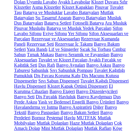
Dolap Uyumlu Lavabo
Ayaklı Lavabolar
Klozet
Duvara Sıfır
Klozetler
Asma Klozetler
Klozet Kapakları
Pisuvar
Tuvalet
Taşı
Batarya ve Musluklar
Lavabo Bataryaları
Mutfak
Bataryaları
Su Tasarruf Aparatı
Banyo Bataryaları
Musluk
Duş Bataryaları
Batarya Setleri
Fotoselli Batarya
Ara Musluk
Pisuvar Musluğu
Batarya ve Musluk Yedek Parçaları
Sifon
Lavabo Sifonu
Eviye Sifonu
Yer Sifonu
Sifon Aksesuarları ve
Parçaları
Rezervuar ve Aksesuarları
Rezervuar Kumanda
Paneli
Rezervuar Seti
Rezervuar İç Takımı
Banyo Bakım
Setleri
Yara Bandı
Lif ve Süngerler
Sıcak Su Torbası
Cımbız
Sabun
Tırnak Makası
Banyo Seramik ve Fayansları
Banyo
Aksesuarları
Tuvalet ve Klozet Fırçaları
Ayaklı Fırçalık ve
Kağıtlık Seti
Duş Rafı
Banyo Aynaları
Banyo Askısı
Banyo
Taburesi
Sabunluk
Sıvı Sabunluk Pompası
Tuvalet Kağıtlığı
Pamukluk
Diş Fırçası Koruma Kabı
Diş Macunu Kutusu
Dispenserler
Sıvı Sabun Dispenseri
Tuvalet Kağıdı Dispenseri
Havlu Dispenseri
Klozet Kapak Örtüsü Dispenseri
El
Kurutma Cihazları
Banyo Etajeri
Banyo Düzenleyicileri
Banyo Seti
Diş Fırçalık
Havluluk
Banyo Kaydırmazı
Duş
Perde Askısı
Yaşlı ve Bedensel Engelli Banyo Ürünleri
Banyo
Havalandırma ve Isıtma
Banyo Aspiratörü
Diğer
Banyo
Tekstil
Banyo Paspasları
Banyo Bakım Setleri
Banyo
Perdeleri
Bornoz
Peştemal
Havlu
MUTFAK
Mutfak
Mobilyaları
Mutfak Dolapları
Hazır Mutfak Dolapları
Çok
Amaçlı Dolap
Mini Mutfak Dolapları
Mutfak Rafları
Köşe