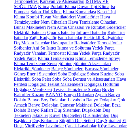
Termometresi
Karavan ve Aksesuarları
ISITMA VE
SOĞUTMA
Klima
Portatif Klima
Duvar Tipi Klima
Isı
Pompası
Salon Tipi Klima
Klima Kumandası
Kaset Tipi
Klima
Kombi
Tavan Vantilatörleri
Vantilatörler
Hava
Temizleyiciler
Nem Cihazları
Hava Temizleme Cihazları
Buhar Makineleri
Nem Alma Cihazları ve Rutubet Gidericiler
Elektrikli Isıtıcılar
Quartz Isıtıcılar
Infrared Isıtıcılar
Kule Tipi
Isıtıcılar
Yağlı Radyatör
Fanlı Isıtıcılar
Elektrikli Radyatörler
Dış Mekan Isıtıcılar
Havlupanlar
Radyatörler
Termosifonlar
Şofbenler
Ani Su Isıtıcı
Isıtma ve Soğutma Yedek Parça
Radyatör Vanaları
Termostat
Klima Yedek Parça
Radyatör
Yedek Parça
Klima Temizleyicisi
Klima Temizleme Spreyi
Klima Temizleme Sıvısı
Şömine
Şömine Aksesuarları
Elektrikli Şömineler
Bahçe Şömineleri
Bacasız Şömineler
Güneş Enerji Sistemleri
Soba
Doğalgaz Sobası
Kuzine Soba
Elektrikli Soba
Pelet Soba
Soba Borusu ve Aksesuarları
Hava
Perdesi
Doğalgaz Tesisat Malzemeleri
Doğalgaz Hortumu
Doğalgaz Menfezleri
Tesisat Temizleme Sıvıları
Boyler
Kalorifer Kazanı
BANYO
Banyo Dolapları
Aynalı Banyo
Dolabı
Banyo Boy Dolapları
Lavabolu Banyo Dolapları
Çok
Amaçlı Banyo Dolapları
Çamaşır Makinesi Dolapları
Ecza
Dolabı
Banyo Rafları
Duş Sistemleri
Duşakabin
Duş
Tekneleri
Jakuziler
Küvet
Duş Setleri
Duş Sistemleri
Duş
Başlıkları
Duş Kolonları
Sürgülü Duş Setleri
Duş Spiralleri
El
Duşu
Vitrifiyeler
Lavabolar
Çanak Lavabolar
Köşe Lavabolar