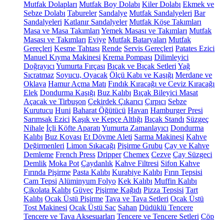
Mutfak Dolapları
Mutfak Boy Dolabı
Kiler Dolabı
Ekmek ve
Sebze Dolabı
Tabureler
Sandalye
Mutfak Sandalyeleri
Bar
Sandalyeleri
Katlanır Sandalyeler
Mutfak Köşe Takımları
Masa ve Masa Takımları
Yemek Masası ve Takımları
Mutfak
Masası ve Takımları
Eviye
Mutfak Bataryaları
Mutfak
Gereçleri
Kesme Tahtası
Rende
Servis Gereçleri
Patates Ezici
Manuel Kıyma Makinesi
Krema Pompası
Dilimleyici
Doğrayıcı
Yumurta Fırçası
Bıçak ve Bıçak Setleri
Yağ
Sıçratmaz
Soyucu, Oyacak
Ölçü Kabı ve Kaşığı
Merdane ve
Oklava
Hamur Açma Matı
Fındık Kıracağı ve Ceviz Kıracağı
Elek
Dondurma Kaşığı
Buz Kalıbı
Bıçak Bileyici Masat
Açacak ve Tirbuşon
Çekirdek Çıkarıcı
Çırpıcı
Sebze
Kurutucu
Huni
Baharat Öğütücü
Havan
Hamburger Presi
Sarımsak Ezici
Kaşık ve Kepçe Altlığı
Bıçak Standı
Süzgeç
Nihale
İçli Köfte Aparatı
Yumurta Zamanlayıcı
Dondurma
Kalıbı
Buz Kovası
Et Dövme Aleti
Sarma Makinesi
Kahve
Değirmenleri
Limon Sıkacağı
Pişirme Grubu
Çay ve Kahve
Demleme
French Press
Dripper
Chemex
Cezve
Çay Süzgeci
Demlik
Moka Pot
Çaydanlık
Kahve Filtresi
Sifon Kahve
Fırında Pişirme
Pasta Kalıbı
Kurabiye Kalıbı
Fırın Tepsisi
Cam Tepsi
Alüminyum Folyo
Kek Kalıbı
Muffin Kalıbı
Çikolata Kalıbı
Güveç
Pişirme Kağıdı
Pizza Tepsisi
Tart
Kalıbı
Ocak Üstü Pişirme
Tava ve Tava Setleri
Ocak Üstü
Tost Makinesi
Ocak Üstü Sac
Sahan
Düdüklü Tencere
Tencere ve Tava Aksesuarları
Tencere ve Tencere Setleri
Çöp