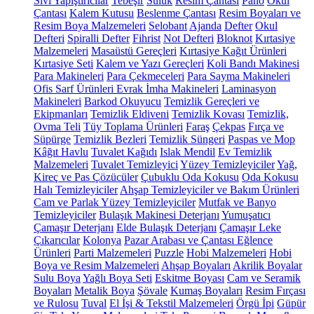
Sıvı Yapıştırıcılar
Tebeşir
Suluk
Resim Çantası
Pano
Okul
Çantası
Kalem Kutusu
Beslenme Çantası
Resim Boyaları ve
Resim Boya Malzemeleri
Selobant
Ajanda
Defter
Okul
Defteri
Spiralli Defter
Fihrist
Not Defteri
Bloknot
Kırtasiye
Malzemeleri
Masaüstü Gereçleri
Kırtasiye Kağıt Ürünleri
Kırtasiye Seti
Kalem ve Yazı Gereçleri
Koli Bandı Makinesi
Para Makineleri
Para Çekmeceleri
Para Sayma Makineleri
Ofis Sarf Ürünleri
Evrak İmha Makineleri
Laminasyon
Makineleri
Barkod Okuyucu
Temizlik Gereçleri ve
Ekipmanları
Temizlik Eldiveni
Temizlik Kovası
Temizlik,
Ovma Teli
Tüy Toplama Ürünleri
Faraş
Çekpas
Fırça ve
Süpürge
Temizlik Bezleri
Temizlik Süngeri
Paspas ve Mop
Kâğıt Havlu
Tuvalet Kağıdı
Islak Mendil
Ev Temizlik
Malzemeleri
Tuvalet Temizleyici
Yüzey Temizleyiciler
Yağ,
Kireç ve Pas Çözücüler
Çubuklu Oda Kokusu
Oda Kokusu
Halı Temizleyiciler
Ahşap Temizleyiciler ve Bakım Ürünleri
Cam ve Parlak Yüzey Temizleyiciler
Mutfak ve Banyo
Temizleyiciler
Bulaşık Makinesi Deterjanı
Yumuşatıcı
Çamaşır Deterjanı
Elde Bulaşık Deterjanı
Çamaşır Leke
Çıkarıcılar
Kolonya
Pazar Arabası ve Çantası
Eğlence
Ürünleri
Parti Malzemeleri
Puzzle
Hobi Malzemeleri
Hobi
Boya ve Resim Malzemeleri
Ahşap Boyaları
Akrilik Boyalar
Sulu Boya
Yağlı Boya Seti
Eskitme Boyası
Cam ve Seramik
Boyaları
Metalik Boya
Şövale
Kumaş Boyaları
Resim Fırçası
ve Rulosu
Tuval
El İşi & Tekstil Malzemeleri
Örgü İpi
Güpür