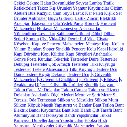
Çekici
Çekme Halatı
Boyunluklar
Seyyar Lamba
Trafik
Reflektörleri
Takoz
Kış Ürünleri
Yağmur Kaydırıcılar
Ölçüm
Aletleri
Buz Kazıyıcı
Cam Suyu
Lastik Kar Paleti
Kışlık Set
Ürünler
Antifrizler
Buğu Giderici
Lastik Zinciri
Elektrikli
Araç Şarj İstasyonları
Oto Yedek Parça
Römork
Hırdavat
Malzemeleri
Hırdavat Malzemesi ve Aksesuarları
Yönlendirme Levhaları
Sabitleme Ürünleri
Dübel
Dübel
Setleri
Somun
Çivi
Vida-Çivi
Demir Pul
Vida
Civata
Köşebent
Kapı ve Pencere Malzemeleri
Menteşe
Kapı Kolları
Yalıtım Bantları
Stoper
Sineklik
Pencere Kolu
Kapı Hidroliği
Kapı Dürbünü
Kapı Kilitleri
Kapı Sürgüleri
Anahtarlık
Gönye
Posta Kutuları
Tekerlek
Testereler
Daire Testereler
Dekupaj Testereler
Çok Amaçlı Testereler
Tilki Kuyruğu
Testereler
Testere Aksesuarları
Tilki Kuyruğu Testere Ucu
Daire Testere Bıçağı
Dekupaj Testere Ucu
İş Güvenlik
Malzemeleri
İş Güvenlik Gözlükleri
İş Eldiveni
İş Elbisesi
İş
Ayakkabısı
Diğer İş Güvenlik Ürünleri
Siperlik
Lanyard
Takım Çanta Ve Dolapları
Takım Çantası
Takım ve Hizmet
Dolapları
Avadanlık
Ölçü Aletleri
Metre ve Şerit Metre
Su
Terazisi
Oda Termostatı
Silikon ve Mastikler
Silikon
Mum
Silikon
Köpük
Mastik
Yapıştırıcı ve Bantlar
Bant
Teflon Bant
Elektrik Bandı
Kaydırmaz Bant
Koli Bandı
Çift Taraflı Bant
Alüminyum Bant
İzolasyon Bandı
Yapıştırıcılar
Tutkal
Kimyasal Dübeller
Japon Yapıştırıcıları
Epoksi
Hızlı
Yapıştırıcı
Merdivenler
Güvenlik Malzemeleri
Yangın