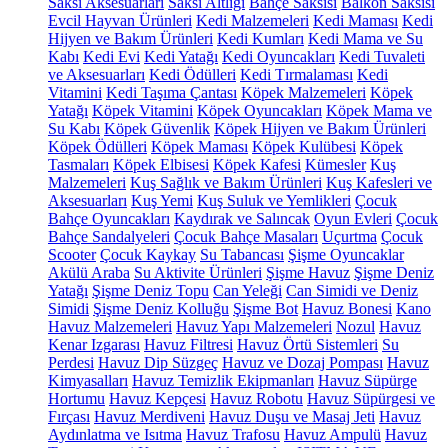
Saksı Aksesuarları
Saksı Altlığı
Bahçe Saksısı
Balkon Saksısı
Evcil Hayvan Ürünleri
Kedi Malzemeleri
Kedi Maması
Kedi
Hijyen ve Bakım Ürünleri
Kedi Kumları
Kedi Mama ve Su
Kabı
Kedi Evi
Kedi Yatağı
Kedi Oyuncakları
Kedi Tuvaleti
ve Aksesuarları
Kedi Ödülleri
Kedi Tırmalaması
Kedi
Vitamini
Kedi Taşıma Çantası
Köpek Malzemeleri
Köpek
Yatağı
Köpek Vitamini
Köpek Oyuncakları
Köpek Mama ve
Su Kabı
Köpek Güvenlik
Köpek Hijyen ve Bakım Ürünleri
Köpek Ödülleri
Köpek Maması
Köpek Kulübesi
Köpek
Tasmaları
Köpek Elbisesi
Köpek Kafesi
Kümesler
Kuş
Malzemeleri
Kuş Sağlık ve Bakım Ürünleri
Kuş Kafesleri ve
Aksesuarları
Kuş Yemi
Kuş Suluk ve Yemlikleri
Çocuk
Bahçe Oyuncakları
Kaydırak ve Salıncak
Oyun Evleri
Çocuk
Bahçe Sandalyeleri
Çocuk Bahçe Masaları
Uçurtma
Çocuk
Scooter
Çocuk Kaykay
Su Tabancası
Şişme Oyuncaklar
Akülü Araba
Su Aktivite Ürünleri
Şişme Havuz
Şişme Deniz
Yatağı
Şişme Deniz Topu
Can Yeleği
Can Simidi ve Deniz
Simidi
Şişme Deniz Kolluğu
Şişme Bot
Havuz Bonesi
Kano
Havuz Malzemeleri
Havuz Yapı Malzemeleri
Nozul
Havuz
Kenar Izgarası
Havuz Filtresi
Havuz Örtü Sistemleri
Su
Perdesi
Havuz Dip Süzgeç
Havuz ve Dozaj Pompası
Havuz
Kimyasalları
Havuz Temizlik Ekipmanları
Havuz Süpürge
Hortumu
Havuz Kepçesi
Havuz Robotu
Havuz Süpürgesi ve
Fırçası
Havuz Merdiveni
Havuz Duşu ve Masaj Jeti
Havuz
Aydınlatma ve Isıtma
Havuz Trafosu
Havuz Ampulü
Havuz