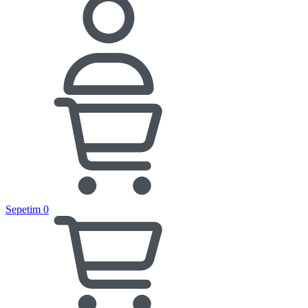
Sepetim
0