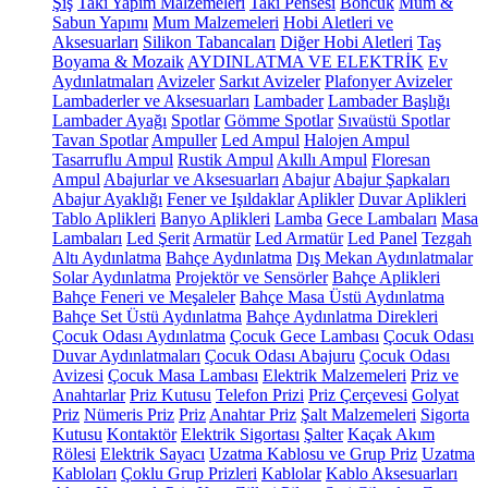
Şiş
Takı Yapım Malzemeleri
Takı Pensesi
Boncuk
Mum &
Sabun Yapımı
Mum Malzemeleri
Hobi Aletleri ve
Aksesuarları
Silikon Tabancaları
Diğer Hobi Aletleri
Taş
Boyama & Mozaik
AYDINLATMA VE ELEKTRİK
Ev
Aydınlatmaları
Avizeler
Sarkıt Avizeler
Plafonyer Avizeler
Lambaderler ve Aksesuarları
Lambader
Lambader Başlığı
Lambader Ayağı
Spotlar
Gömme Spotlar
Sıvaüstü Spotlar
Tavan Spotlar
Ampuller
Led Ampul
Halojen Ampul
Tasarruflu Ampul
Rustik Ampul
Akıllı Ampul
Floresan
Ampul
Abajurlar ve Aksesuarları
Abajur
Abajur Şapkaları
Abajur Ayaklığı
Fener ve Işıldaklar
Aplikler
Duvar Aplikleri
Tablo Aplikleri
Banyo Aplikleri
Lamba
Gece Lambaları
Masa
Lambaları
Led Şerit
Armatür
Led Armatür
Led Panel
Tezgah
Altı Aydınlatma
Bahçe Aydınlatma
Dış Mekan Aydınlatmalar
Solar Aydınlatma
Projektör ve Sensörler
Bahçe Aplikleri
Bahçe Feneri ve Meşaleler
Bahçe Masa Üstü Aydınlatma
Bahçe Set Üstü Aydınlatma
Bahçe Aydınlatma Direkleri
Çocuk Odası Aydınlatma
Çocuk Gece Lambası
Çocuk Odası
Duvar Aydınlatmaları
Çocuk Odası Abajuru
Çocuk Odası
Avizesi
Çocuk Masa Lambası
Elektrik Malzemeleri
Priz ve
Anahtarlar
Priz Kutusu
Telefon Prizi
Priz Çerçevesi
Golyat
Priz
Nümeris Priz
Priz
Anahtar Priz
Şalt Malzemeleri
Sigorta
Kutusu
Kontaktör
Elektrik Sigortası
Şalter
Kaçak Akım
Rölesi
Elektrik Sayacı
Uzatma Kablosu ve Grup Priz
Uzatma
Kabloları
Çoklu Grup Prizleri
Kablolar
Kablo Aksesuarları