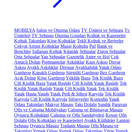
MOBİLYA
Salon ve Oturma Odası
TV Ünitesi ve Sehpası
Tv
Üniteleri
TV Sehpası
Oturma Grupları
Koltuk ve Kanepeler
Koltuk Takımları
Köşe Koltuklar
Tekli Koltuk ve Berjerler
Çekyat
Armut Koltuklar
Masaj Koltuğu
Puf
Bank ve
Benchler
Sallanan Koltuk
Kitaplık
Sehpalar
Zigon Sehpalar
Orta Sehpalar
Yan Sehpalar
Gazetelik
Antre ve Hol
Çok
Amaçlı Dolap
Portmantolar
Askılıklar
Kapı Askısı
Duvar
Askısı
Ayaklı Askılıklar
Dresuar
Ayakkabılık
Yatak Odası
Gardırop
Kapaklı Gardırop
Sürgülü Gardırop
Bez Gardırop
Açık Dolap
Köşe Gardırop
Yüklük
Baza
Tek Kişilik Baza
Çift Kişilik Baza
Yatak Başlığı
Çift Kişilik Yatak Başlığı
Tek
Kişilik Yatak Başlığı
Yatak
Çift Kişilik Yatak
Tek Kişilik
Yatak
Hasta Yatağı
Yatak Pedi & Şiltesi
Karyola
Tek Kişilik
Karyola
Çift Kişilik Karyola
Şifonyerler
Komodin
Yatak
Odası Takımları
Makyaj Masası
Takı Dolabı
Sandık
Paravan
Ofis ve Çalışma Mobilyaları
Çalışma ve Bilgisayar Masası
Oyuncu Koltukları
Çalışma ve Ofis Sandalyeleri
Keson
Ofis
Dolabı
Ofis Koltukları ve Kanepeleri
Ayaklı Küllükler
Laptop
Sehpası
Oyuncu Masası
Toplantı Masası
Ofis Masası ve
Takımları
Yemek Odası
Yemek Odası Takımları
Vitrin
Yemek