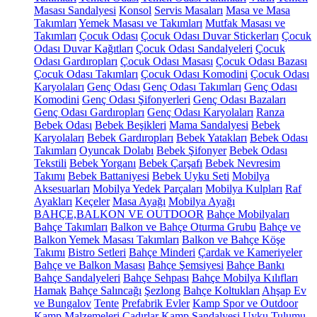
Masası Sandalyesi
Konsol
Servis Masaları
Masa ve Masa
Takımları
Yemek Masası ve Takımları
Mutfak Masası ve
Takımları
Çocuk Odası
Çocuk Odası Duvar Stickerları
Çocuk
Odası Duvar Kağıtları
Çocuk Odası Sandalyeleri
Çocuk
Odası Gardıropları
Çocuk Odası Masası
Çocuk Odası Bazası
Çocuk Odası Takımları
Çocuk Odası Komodini
Çocuk Odası
Karyolaları
Genç Odası
Genç Odası Takımları
Genç Odası
Komodini
Genç Odası Şifonyerleri
Genç Odası Bazaları
Genç Odası Gardıropları
Genç Odası Karyolaları
Ranza
Bebek Odası
Bebek Beşikleri
Mama Sandalyesi
Bebek
Karyolaları
Bebek Gardıropları
Bebek Yatakları
Bebek Odası
Takımları
Oyuncak Dolabı
Bebek Şifonyer
Bebek Odası
Tekstili
Bebek Yorganı
Bebek Çarşafı
Bebek Nevresim
Takımı
Bebek Battaniyesi
Bebek Uyku Seti
Mobilya
Aksesuarları
Mobilya Yedek Parçaları
Mobilya Kulpları
Raf
Ayakları
Keçeler
Masa Ayağı
Mobilya Ayağı
BAHÇE,BALKON VE OUTDOOR
Bahçe Mobilyaları
Bahçe Takımları
Balkon ve Bahçe Oturma Grubu
Bahçe ve
Balkon Yemek Masası Takımları
Balkon ve Bahçe Köşe
Takımı
Bistro Setleri
Bahçe Minderi
Çardak ve Kameriyeler
Bahçe ve Balkon Masası
Bahçe Şemsiyesi
Bahçe Bankı
Bahçe Sandalyeleri
Bahçe Sehpası
Bahçe Mobilya Kılıfları
Hamak
Bahçe Salıncağı
Şezlong
Bahçe Koltukları
Ahşap Ev
ve Bungalov
Tente
Prefabrik Evler
Kamp Spor ve Outdoor
Kamp Malzemeleri
Çadırlar
Kamp Sandalyesi
Uyku Tulumu