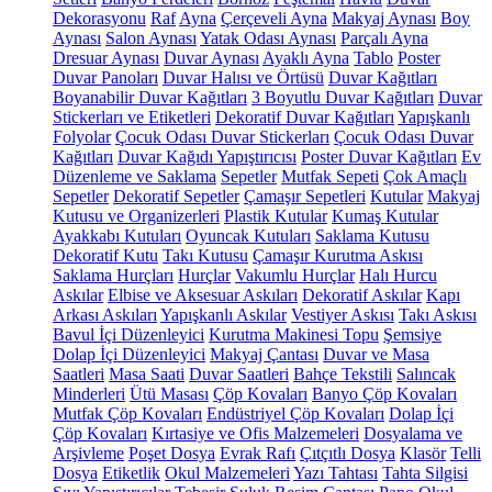
Dekorasyonu
Raf
Ayna
Çerçeveli Ayna
Makyaj Aynası
Boy
Aynası
Salon Aynası
Yatak Odası Aynası
Parçalı Ayna
Dresuar Aynası
Duvar Aynası
Ayaklı Ayna
Tablo
Poster
Duvar Panoları
Duvar Halısı ve Örtüsü
Duvar Kağıtları
Boyanabilir Duvar Kağıtları
3 Boyutlu Duvar Kağıtları
Duvar
Stickerları ve Etiketleri
Dekoratif Duvar Kağıtları
Yapışkanlı
Folyolar
Çocuk Odası Duvar Stickerları
Çocuk Odası Duvar
Kağıtları
Duvar Kağıdı Yapıştırıcısı
Poster Duvar Kağıtları
Ev
Düzenleme ve Saklama
Sepetler
Mutfak Sepeti
Çok Amaçlı
Sepetler
Dekoratif Sepetler
Çamaşır Sepetleri
Kutular
Makyaj
Kutusu ve Organizerleri
Plastik Kutular
Kumaş Kutular
Ayakkabı Kutuları
Oyuncak Kutuları
Saklama Kutusu
Dekoratif Kutu
Takı Kutusu
Çamaşır Kurutma Askısı
Saklama Hurçları
Hurçlar
Vakumlu Hurçlar
Halı Hurcu
Askılar
Elbise ve Aksesuar Askıları
Dekoratif Askılar
Kapı
Arkası Askıları
Yapışkanlı Askılar
Vestiyer Askısı
Takı Askısı
Bavul İçi Düzenleyici
Kurutma Makinesi Topu
Şemsiye
Dolap İçi Düzenleyici
Makyaj Çantası
Duvar ve Masa
Saatleri
Masa Saati
Duvar Saatleri
Bahçe Tekstili
Salıncak
Minderleri
Ütü Masası
Çöp Kovaları
Banyo Çöp Kovaları
Mutfak Çöp Kovaları
Endüstriyel Çöp Kovaları
Dolap İçi
Çöp Kovaları
Kırtasiye ve Ofis Malzemeleri
Dosyalama ve
Arşivleme
Poşet Dosya
Evrak Rafı
Çıtçıtlı Dosya
Klasör
Telli
Dosya
Etiketlik
Okul Malzemeleri
Yazı Tahtası
Tahta Silgisi