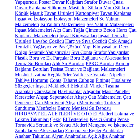
Yapıştırıcısı
Poster Duvar Kağıtları
Strafor
Duvar Çıtası
Duvar Kaplama
Silikon ve Mastikler
Silikon
Mum Silikon
Köpük
Mastik
Tavan Ürünleri
Kartonpiyer
Tavan Kaplama
İnşaat ve İzolasyon
İzolasyon Malzemeleri
Su Yalıtım
Malzemeleri
Isı Yalıtım Malzemeleri
Ses Yalıtım Malzemeleri
İnşaat Malzemeleri
Alçı
Cam Tuğla
Çimento
Beton Harcı
Çatı
Kaplama Malzemeleri
İnşaat Kimyasalları
İnşaat Temizlik
Ürünleri
Lavabo Çözücü
Harç ve Sıva Çözücü
Çok Amaçlı
Temizlik
Yağlayıcı ve Pas Çözücü
Yapı Kimyasalları
Derz
Dolgu
Seramik Yapıştırıcılar
Sıvı Conta
Strafor Yapıştırılar
Plastik Boru ve Ek Parçalar
Boru Bağlantı ve Aksesuarları
Temiz Su Boruları
Atık Su Boruları
PPRC Borular
Kombi
Bağlantı Boruları
Tesisat Tamir ve Bağlantı Malzemeleri
Musluk Uzatma
Regülatörler
Valfler ve Vanalar
Nipeller
Tahliye Hortumu
Conta
Taharet Çubuğu
Fittings
Tıpalar ve
Süzgeçler
İnşaat Makineleri
Elektrikli Vinçler
Taşıma
Arabaları
Caraskallar
Havlupanlar
Ahşaplar
Masif Paneller
Keresteler
Ahşap Seperatörler
Ahşap Çatı Malzemeleri
Çatı
Penceresi
Çatı Merdiveni
Ahşap Merdivenler
Trabzan
Sundurma
Menfezler
Banyo Menfezi
Su Deposu
HIRDAVAT EL ALETLERİ VE OTO
El Aletleri
Lokma ve
Lokma Takımları
Çekiç
El Testereleri
Kesici Grubu
Pense
Tornavida
Seramik ve Sıvacı Aletleri
Mengene ve İşkenceler
Zımbalar ve Aksesuarları
Zımpara ve Eğeler
Anahtarlar
Anahtar Takımları
Alyan Anahtarları
Açık Ağız Anahtar