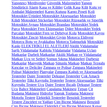
Yapıştırıcı
Merdivenler
Güvenlik Malzemeleri
Yangın
Söndürücü
Alarm
Kasa ve Kilitler
Çelik Kasa
Kilit
Kutu ve
Ambalaj Malzemeleri
Kargo Kutusu
Kargo Poşeti
Koli
Motosiklet Ürünleri
Motorsiklet Aksesuarları
Motosiklet
Kilidi
Motosiklet Stickerları
Motosiklet Rüzgarlık ve Siperlik
Motosiklet Aynası
Motosiklet Brandası
Motorsiklet Yedek
Parça
Motosiklet Fren Ekipmanları
Diğer Motosiklet Yedek
Parçaları
Motosiklet Fren ve Debriyaj Kolu
Motosiklet Kayışı
Motosiklet Zinciri
Motosiklet Giyim
Motorcu Eldiveni
Motorcu Botu ve Ayakkabısı
Motorcu Yağmurluk
Motosiklet
Kaskı
ELEKTRİKLİ EL ALETLERİ
Akülü Vidalamalar
Şarjlı Vidalamalar
Kablolu Vidalamalar
Vidalama Uçları
Matkaplar
Darbeli Matkaplar
Akülü Matkap ve Vidalamalar
Matkap Ucu ve Setleri
Somun Sıkma Makineleri
Darbesiz
Matkaplar
Manyetik Matkap
Sütunlu Matkap
Matkap Tezgahı
Kırıcılar ve Deliciler
Zımpara ve Polisaj
Zımpara Makineleri
Polisaj Makineleri
Planyalar
Zımpara Kağıdı ve Aksesuarları
Testereler
Daire Testereler
Dekupaj Testereler
Çok Amaçlı
Testereler
Tilki Kuyruğu Testereler
Testere Aksesuarları
Tilki
Kuyruğu Testere Ucu
Daire Testere Bıçağı
Dekupaj Testere
Ucu
Bahçe Makineleri
Çapalama Makinesi
Tırpan
Çit
Budama Makinesi
Hidrofor
Yaprak Toplama Makinesi
Motorlu Testere
Elektrikli Testereler
Benzinli Testereler
Testere Zincirleri ve Yağları
Çim Biçme Makinesi
Benzinli
Çim Biçme Makinesi
Elektrikli Çim Biçme Makinesi
Kenar