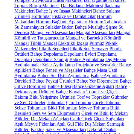
Pompası
Su Motoru
Hasat Makinesi
Dal Öğütme Makinesi
Toprak Burgu Makinesi
Dal Budama Makinesi
İlaçlama
Makineleri
Bahçe İş ve İnşaat Makineleri
Bahçe Sulama
Ürünleri
Hortumlar
Fıskiye ve Damlatıcılar
Hortum
Makaraları
Hortum Bağlantı Aparatları
Hortum Tabancaları
Su Zamanlayıcı
Sulaklar
Bidon
Bahçe Musluğu
Şişme Su
Deposu
Mangal ve Aksesuarları
Mangal Aksesuarları
Mangal
Kömürü ve Tutuşturucular
Mangal ve Barbekü
Kömürlü
Mangal
Tüplü Mangal
Elektrikli Izgara
Pürmüz
Piknik
Malzemeleri
Piknik Sepetleri
Piknik Seti
Semaver
Piknik
Örtüleri
Bahçe Depolama
Depolama Evleri
Depolama
Dolapları
Depolama Sandığı
Bahçe Aydınlatma
Dış Mekan
Aydınlatmalar
Solar Aydınlatma
Projektör ve Sensörler
Bahçe
Aplikleri
Bahçe Feneri ve Meşaleler
Bahçe Masa Üstü
Aydınlatma
Bahçe Set Üstü Aydınlatma
Bahçe Aydınlatma
Direkleri
Bahçe Peyzaj Ürünleri
Bahçe Yer Döşemeleri
Bahçe
Çit ve Bordürleri
Bahçe Filesi
Bahçe Gizleme Ağları
Bahçe
Dekorasyon Ürünleri
Bahçe Kovaları
Toprak ve Çiçek
Bakımı
Bitki Yetiştirme Ürünleri
Torf ve Topraklar
Gübreler
ve Sıvı Gübreler
Tohumlar
Çim Tohumu
Çiçek Tohumu
Sebze Tohumları
Bitki Tohumları
Meyve Tohumu
Bitki
Besinleri
Sera ve Sera Ekipmanları
Çiçek ve Bitki
İç Mekan
Bitkileri
Dış Mekan Ağaçları
Canlı Çiçek
Çiçek Soğanları
Aşılı Meyve Fidanları
Aşılı Gül
Fide
Dış Mekan Sarmaşık
Bitkileri
Kaktüs
Saksı ve Aksesuarları
Dekoratif Saksı