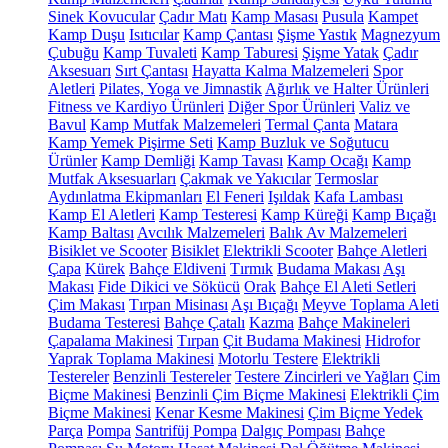
Sinek Kovucular
Çadır Matı
Kamp Masası
Pusula
Kampet
Kamp Duşu
Isıtıcılar
Kamp Çantası
Şişme Yastık
Magnezyum
Çubuğu
Kamp Tuvaleti
Kamp Taburesi
Şişme Yatak
Çadır
Aksesuarı
Sırt Çantası
Hayatta Kalma Malzemeleri
Spor
Aletleri
Pilates, Yoga ve Jimnastik
Ağırlık ve Halter Ürünleri
Fitness ve Kardiyo Ürünleri
Diğer Spor Ürünleri
Valiz ve
Bavul
Kamp Mutfak Malzemeleri
Termal Çanta
Matara
Kamp Yemek Pişirme Seti
Kamp Buzluk ve Soğutucu
Ürünler
Kamp Demliği
Kamp Tavası
Kamp Ocağı
Kamp
Mutfak Aksesuarları
Çakmak ve Yakıcılar
Termoslar
Aydınlatma Ekipmanları
El Feneri
Işıldak
Kafa Lambası
Kamp El Aletleri
Kamp Testeresi
Kamp Küreği
Kamp Bıçağı
Kamp Baltası
Avcılık Malzemeleri
Balık Av Malzemeleri
Bisiklet ve Scooter
Bisiklet
Elektrikli Scooter
Bahçe Aletleri
Çapa
Kürek
Bahçe Eldiveni
Tırmık
Budama Makası
Aşı
Makası
Fide Dikici ve Sökücü
Orak
Bahçe El Aleti Setleri
Çim Makası
Tırpan Misinası
Aşı Bıçağı
Meyve Toplama Aleti
Budama Testeresi
Bahçe Çatalı
Kazma
Bahçe Makineleri
Çapalama Makinesi
Tırpan
Çit Budama Makinesi
Hidrofor
Yaprak Toplama Makinesi
Motorlu Testere
Elektrikli
Testereler
Benzinli Testereler
Testere Zincirleri ve Yağları
Çim
Biçme Makinesi
Benzinli Çim Biçme Makinesi
Elektrikli Çim
Biçme Makinesi
Kenar Kesme Makinesi
Çim Biçme Yedek
Parça
Pompa
Santrifüj Pompa
Dalgıç Pompası
Bahçe