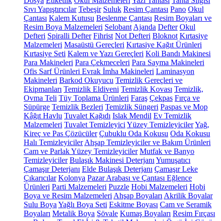
Dosya
Etiketlik
Okul Malzemeleri
Yazı Tahtası
Tahta Silgisi
Sıvı Yapıştırıcılar
Tebeşir
Suluk
Resim Çantası
Pano
Okul
Çantası
Kalem Kutusu
Beslenme Çantası
Resim Boyaları ve
Resim Boya Malzemeleri
Selobant
Ajanda
Defter
Okul
Defteri
Spiralli Defter
Fihrist
Not Defteri
Bloknot
Kırtasiye
Malzemeleri
Masaüstü Gereçleri
Kırtasiye Kağıt Ürünleri
Kırtasiye Seti
Kalem ve Yazı Gereçleri
Koli Bandı Makinesi
Para Makineleri
Para Çekmeceleri
Para Sayma Makineleri
Ofis Sarf Ürünleri
Evrak İmha Makineleri
Laminasyon
Makineleri
Barkod Okuyucu
Temizlik Gereçleri ve
Ekipmanları
Temizlik Eldiveni
Temizlik Kovası
Temizlik,
Ovma Teli
Tüy Toplama Ürünleri
Faraş
Çekpas
Fırça ve
Süpürge
Temizlik Bezleri
Temizlik Süngeri
Paspas ve Mop
Kâğıt Havlu
Tuvalet Kağıdı
Islak Mendil
Ev Temizlik
Malzemeleri
Tuvalet Temizleyici
Yüzey Temizleyiciler
Yağ,
Kireç ve Pas Çözücüler
Çubuklu Oda Kokusu
Oda Kokusu
Halı Temizleyiciler
Ahşap Temizleyiciler ve Bakım Ürünleri
Cam ve Parlak Yüzey Temizleyiciler
Mutfak ve Banyo
Temizleyiciler
Bulaşık Makinesi Deterjanı
Yumuşatıcı
Çamaşır Deterjanı
Elde Bulaşık Deterjanı
Çamaşır Leke
Çıkarıcılar
Kolonya
Pazar Arabası ve Çantası
Eğlence
Ürünleri
Parti Malzemeleri
Puzzle
Hobi Malzemeleri
Hobi
Boya ve Resim Malzemeleri
Ahşap Boyaları
Akrilik Boyalar
Sulu Boya
Yağlı Boya Seti
Eskitme Boyası
Cam ve Seramik
Boyaları
Metalik Boya
Şövale
Kumaş Boyaları
Resim Fırçası