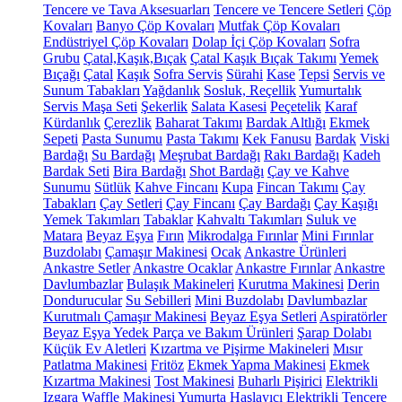
Tencere ve Tava Aksesuarları
Tencere ve Tencere Setleri
Çöp
Kovaları
Banyo Çöp Kovaları
Mutfak Çöp Kovaları
Endüstriyel Çöp Kovaları
Dolap İçi Çöp Kovaları
Sofra
Grubu
Çatal,Kaşık,Bıçak
Çatal Kaşık Bıçak Takımı
Yemek
Bıçağı
Çatal
Kaşık
Sofra Servis
Sürahi
Kase
Tepsi
Servis ve
Sunum Tabakları
Yağdanlık
Sosluk, Reçellik
Yumurtalık
Servis Maşa Seti
Şekerlik
Salata Kasesi
Peçetelik
Karaf
Kürdanlık
Çerezlik
Baharat Takımı
Bardak Altlığı
Ekmek
Sepeti
Pasta Sunumu
Pasta Takımı
Kek Fanusu
Bardak
Viski
Bardağı
Su Bardağı
Meşrubat Bardağı
Rakı Bardağı
Kadeh
Bardak Seti
Bira Bardağı
Shot Bardağı
Çay ve Kahve
Sunumu
Sütlük
Kahve Fincanı
Kupa
Fincan Takımı
Çay
Tabakları
Çay Setleri
Çay Fincanı
Çay Bardağı
Çay Kaşığı
Yemek Takımları
Tabaklar
Kahvaltı Takımları
Suluk ve
Matara
Beyaz Eşya
Fırın
Mikrodalga Fırınlar
Mini Fırınlar
Buzdolabı
Çamaşır Makinesi
Ocak
Ankastre Ürünleri
Ankastre Setler
Ankastre Ocaklar
Ankastre Fırınlar
Ankastre
Davlumbazlar
Bulaşık Makineleri
Kurutma Makinesi
Derin
Dondurucular
Su Sebilleri
Mini Buzdolabı
Davlumbazlar
Kurutmalı Çamaşır Makinesi
Beyaz Eşya Setleri
Aspiratörler
Beyaz Eşya Yedek Parça ve Bakım Ürünleri
Şarap Dolabı
Küçük Ev Aletleri
Kızartma ve Pişirme Makineleri
Mısır
Patlatma Makinesi
Fritöz
Ekmek Yapma Makinesi
Ekmek
Kızartma Makinesi
Tost Makinesi
Buharlı Pişirici
Elektrikli
Izgara
Waffle Makinesi
Yumurta Haşlayıcı
Elektrikli Tencere