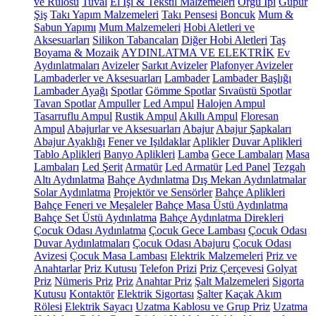
ve Rulosu
Tuval
El İşi & Tekstil Malzemeleri
Örgü İpi
Güpür
Şiş
Takı Yapım Malzemeleri
Takı Pensesi
Boncuk
Mum &
Sabun Yapımı
Mum Malzemeleri
Hobi Aletleri ve
Aksesuarları
Silikon Tabancaları
Diğer Hobi Aletleri
Taş
Boyama & Mozaik
AYDINLATMA VE ELEKTRİK
Ev
Aydınlatmaları
Avizeler
Sarkıt Avizeler
Plafonyer Avizeler
Lambaderler ve Aksesuarları
Lambader
Lambader Başlığı
Lambader Ayağı
Spotlar
Gömme Spotlar
Sıvaüstü Spotlar
Tavan Spotlar
Ampuller
Led Ampul
Halojen Ampul
Tasarruflu Ampul
Rustik Ampul
Akıllı Ampul
Floresan
Ampul
Abajurlar ve Aksesuarları
Abajur
Abajur Şapkaları
Abajur Ayaklığı
Fener ve Işıldaklar
Aplikler
Duvar Aplikleri
Tablo Aplikleri
Banyo Aplikleri
Lamba
Gece Lambaları
Masa
Lambaları
Led Şerit
Armatür
Led Armatür
Led Panel
Tezgah
Altı Aydınlatma
Bahçe Aydınlatma
Dış Mekan Aydınlatmalar
Solar Aydınlatma
Projektör ve Sensörler
Bahçe Aplikleri
Bahçe Feneri ve Meşaleler
Bahçe Masa Üstü Aydınlatma
Bahçe Set Üstü Aydınlatma
Bahçe Aydınlatma Direkleri
Çocuk Odası Aydınlatma
Çocuk Gece Lambası
Çocuk Odası
Duvar Aydınlatmaları
Çocuk Odası Abajuru
Çocuk Odası
Avizesi
Çocuk Masa Lambası
Elektrik Malzemeleri
Priz ve
Anahtarlar
Priz Kutusu
Telefon Prizi
Priz Çerçevesi
Golyat
Priz
Nümeris Priz
Priz
Anahtar Priz
Şalt Malzemeleri
Sigorta
Kutusu
Kontaktör
Elektrik Sigortası
Şalter
Kaçak Akım
Rölesi
Elektrik Sayacı
Uzatma Kablosu ve Grup Priz
Uzatma