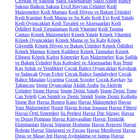
Çiçeklik ve Saksılık
Saksı Aksesuarları
Saksı Altlığı
Bahçe
Saksısı
Balkon Saksısı
Evcil Hayvan Ürünleri
Kedi
Malzemeleri
Kedi Maması
Kedi Hijyen ve Bakım Ürünleri
Kedi Kumları
Kedi Mama ve Su Kabı
Kedi Evi
Kedi Yatağı
Kedi Oyuncakları
Kedi Tuvaleti ve Aksesuarları
Kedi
Ödülleri
Kedi Tırmalaması
Kedi Vitamini
Kedi Taşıma
Çantası
Köpek Malzemeleri
Köpek Yatağı
Köpek Vitamini
Köpek Oyuncakları
Köpek Mama ve Su Kabı
Köpek
Güvenlik
Köpek Hijyen ve Bakım Ürünleri
Köpek Ödülleri
Köpek Maması
Köpek Kulübesi
Köpek Tasmaları
Köpek
Elbisesi
Köpek Kafesi
Kümesler
Kuş Malzemeleri
Kuş Sağlık
ve Bakım Ürünleri
Kuş Kafesleri ve Aksesuarları
Kuş Yemi
Kuş Suluk ve Yemlikleri
Çocuk Bahçe Oyuncakları
Kaydırak
ve Salıncak
Oyun Evleri
Çocuk Bahçe Sandalyeleri
Çocuk
Bahçe Masaları
Uçurtma
Çocuk Scooter
Çocuk Kaykay
Su
Tabancası
Şişme Oyuncaklar
Akülü Araba
Su Aktivite
Ürünleri
Şişme Havuz
Şişme Deniz Yatağı
Şişme Deniz Topu
Can Yeleği
Can Simidi ve Deniz Simidi
Şişme Deniz Kolluğu
Şişme Bot
Havuz Bonesi
Kano
Havuz Malzemeleri
Havuz
Yapı Malzemeleri
Nozul
Havuz Kenar Izgarası
Havuz Filtresi
Havuz Örtü Sistemleri
Su Perdesi
Havuz Dip Süzgeç
Havuz
ve Dozaj Pompası
Havuz Kimyasalları
Havuz Temizlik
Ekipmanları
Havuz Süpürge Hortumu
Havuz Kepçesi
Havuz
Robotu
Havuz Süpürgesi ve Fırçası
Havuz Merdiveni
Havuz
Duşu ve Masaj Jeti
Havuz Aydınlatma ve Isıtma
Havuz