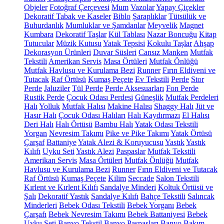
Objeler
Fotoğraf Çerçevesi
Mum
Vazolar
Yapay Çiçekler
Dekoratif Tabak ve Kaseler
Biblo
Şaraplıklar
Tütsülük ve
Buhurdanlık
Mumluklar ve Şamdanlar
Meyvelik
Magnet
Kumbara
Dekoratif Taşlar
Kül Tablası
Nazar Boncuğu
Kitap
Tutucular
Müzik Kutusu
Yatak Tepsisi
Kokulu Taşlar
Ahşap
Dekorasyon Ürünleri
Duvar Süsleri
Cansız Manken
Mutfak
Tekstili
Amerikan Servis
Masa Örtüleri
Mutfak Önlüğü
Mutfak Havlusu ve Kurulama Bezi
Runner
Fırın Eldiveni ve
Tutacak
Raf Örtüsü
Kumaş Peçete
Ev Tekstili
Perde
Stor
Perde
Jaluziler
Tül Perde
Perde Aksesuarları
Fon Perde
Rustik Perde
Çocuk Odası Perdesi
Güneşlik
Mutfak Perdeleri
Halı
Yolluk
Mutfak Halısı
Makine Halısı
Shaggy Halı
Jüt ve
Hasır Halı
Çocuk Odası Halıları
Halı Kaydırmazı
El Halısı
Deri Halı
Halı Örtüsü
Bambu Halı
Yatak Odası Tekstili
Yorgan
Nevresim Takımı
Pike ve Pike Takımı
Yatak Örtüsü
Çarşaf
Battaniye
Yatak Alezi & Koruyucusu
Yastık
Yastık
Kılıfı
Uyku Seti
Yastık Alezi
Paspaslar
Mutfak Tekstili
Amerikan Servis
Masa Örtüleri
Mutfak Önlüğü
Mutfak
Havlusu ve Kurulama Bezi
Runner
Fırın Eldiveni ve Tutacak
Raf Örtüsü
Kumaş Peçete
Kilim
Seccade
Salon Tekstili
Kırlent ve Kırlent Kılıfı
Sandalye Minderi
Koltuk Örtüsü ve
Şalı
Dekoratif Yastık
Sandalye Kılıfı
Bahçe Tekstili
Salıncak
Minderleri
Bebek Odası Tekstili
Bebek Yorganı
Bebek
Çarşafı
Bebek Nevresim Takımı
Bebek Battaniyesi
Bebek
Uyku Seti
Banyo Tekstil
Banyo Paspasları
Banyo Bakım