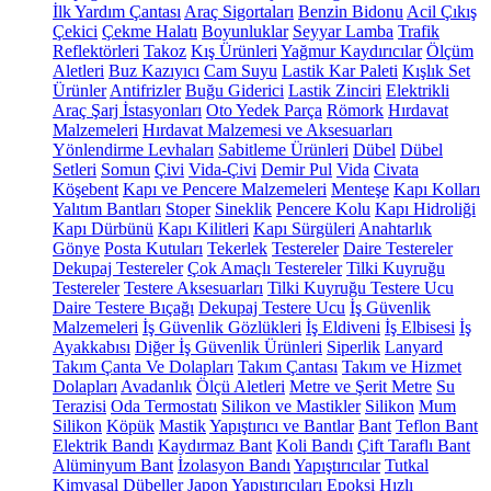
İlk Yardım Çantası
Araç Sigortaları
Benzin Bidonu
Acil Çıkış
Çekici
Çekme Halatı
Boyunluklar
Seyyar Lamba
Trafik
Reflektörleri
Takoz
Kış Ürünleri
Yağmur Kaydırıcılar
Ölçüm
Aletleri
Buz Kazıyıcı
Cam Suyu
Lastik Kar Paleti
Kışlık Set
Ürünler
Antifrizler
Buğu Giderici
Lastik Zinciri
Elektrikli
Araç Şarj İstasyonları
Oto Yedek Parça
Römork
Hırdavat
Malzemeleri
Hırdavat Malzemesi ve Aksesuarları
Yönlendirme Levhaları
Sabitleme Ürünleri
Dübel
Dübel
Setleri
Somun
Çivi
Vida-Çivi
Demir Pul
Vida
Civata
Köşebent
Kapı ve Pencere Malzemeleri
Menteşe
Kapı Kolları
Yalıtım Bantları
Stoper
Sineklik
Pencere Kolu
Kapı Hidroliği
Kapı Dürbünü
Kapı Kilitleri
Kapı Sürgüleri
Anahtarlık
Gönye
Posta Kutuları
Tekerlek
Testereler
Daire Testereler
Dekupaj Testereler
Çok Amaçlı Testereler
Tilki Kuyruğu
Testereler
Testere Aksesuarları
Tilki Kuyruğu Testere Ucu
Daire Testere Bıçağı
Dekupaj Testere Ucu
İş Güvenlik
Malzemeleri
İş Güvenlik Gözlükleri
İş Eldiveni
İş Elbisesi
İş
Ayakkabısı
Diğer İş Güvenlik Ürünleri
Siperlik
Lanyard
Takım Çanta Ve Dolapları
Takım Çantası
Takım ve Hizmet
Dolapları
Avadanlık
Ölçü Aletleri
Metre ve Şerit Metre
Su
Terazisi
Oda Termostatı
Silikon ve Mastikler
Silikon
Mum
Silikon
Köpük
Mastik
Yapıştırıcı ve Bantlar
Bant
Teflon Bant
Elektrik Bandı
Kaydırmaz Bant
Koli Bandı
Çift Taraflı Bant
Alüminyum Bant
İzolasyon Bandı
Yapıştırıcılar
Tutkal
Kimyasal Dübeller
Japon Yapıştırıcıları
Epoksi
Hızlı