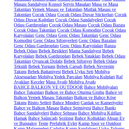
Masası Sandalyesi
Konsol
Servis Masaları
Masa ve Masa
Takımları
Yemek Masası ve Takımları
Mutfak Masası ve
Takımları
Çocuk Odası
Çocuk Odası Duvar Stickerları
Çocuk
Odası Duvar Kağıtları
Çocuk Odası Sandalyeleri
Çocuk
Odası Gardıropları
Çocuk Odası Masası
Çocuk Odası Bazası
Çocuk Odası Takımları
Çocuk Odası Komodini
Çocuk Odası
Karyolaları
Genç Odası
Genç Odası Takımları
Genç Odası
Komodini
Genç Odası Şifonyerleri
Genç Odası Bazaları
Genç Odası Gardıropları
Genç Odası Karyolaları
Ranza
Bebek Odası
Bebek Beşikleri
Mama Sandalyesi
Bebek
Karyolaları
Bebek Gardıropları
Bebek Yatakları
Bebek Odası
Takımları
Oyuncak Dolabı
Bebek Şifonyer
Bebek Odası
Tekstili
Bebek Yorganı
Bebek Çarşafı
Bebek Nevresim
Takımı
Bebek Battaniyesi
Bebek Uyku Seti
Mobilya
Aksesuarları
Mobilya Yedek Parçaları
Mobilya Kulpları
Raf
Ayakları
Keçeler
Masa Ayağı
Mobilya Ayağı
BAHÇE,BALKON VE OUTDOOR
Bahçe Mobilyaları
Bahçe Takımları
Balkon ve Bahçe Oturma Grubu
Bahçe ve
Balkon Yemek Masası Takımları
Balkon ve Bahçe Köşe
Takımı
Bistro Setleri
Bahçe Minderi
Çardak ve Kameriyeler
Bahçe ve Balkon Masası
Bahçe Şemsiyesi
Bahçe Bankı
Bahçe Sandalyeleri
Bahçe Sehpası
Bahçe Mobilya Kılıfları
Hamak
Bahçe Salıncağı
Şezlong
Bahçe Koltukları
Ahşap Ev
ve Bungalov
Tente
Prefabrik Evler
Kamp Spor ve Outdoor
Kamp Malzemeleri
Çadırlar
Kamp Sandalyesi
Uyku Tulumu