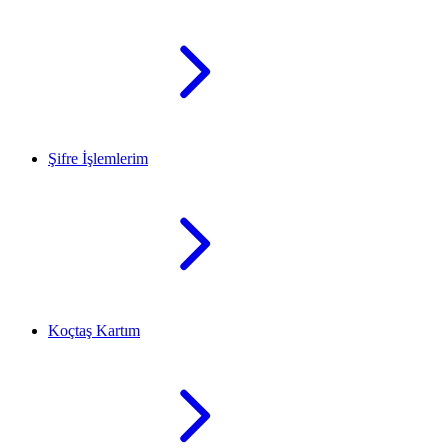
Şifre İşlemlerim
Koçtaş Kartım