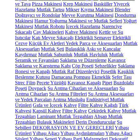
ve Tava
Pizza Makinesi
Krep Makinesi
Basküller
Yiyecek
Hazırlama
Mutfak Tartısı
Mikser
Kıyma Makinesi
Blender
Doğrayıcı ve Rondolar
Meyve Kurutma Makinesi
Dondurma
Makinesi
Hamur Yoğurma Makinesi ve Mutfak Şefleri
Yoğurt
Makinesi
Mutfak Robotu
İçecek Hazırlama
Narenciye
Sıkacağı
Çay Makineleri
Kahve Makinesi
Kettle ve Su
Isıtıcılar
Katı Meyve Sıkacağı
Elektrikli Semaver
Elektrikli
Cezve
Küçük Ev Aletleri Yedek Parça ve Aksesuarları
Mutfak
Aksesuarları
Mutfak Seti
Bulaşıklık
Askı ve Kancalar
Kaydırmaz
Mutfak Sabunluk
Mutfak Havluluk
Mutfak
Seramik ve Fayansları
Saklama ve Düzenleme
Kavanoz
Saklama ve Karıştırma Kabı
Çöp Poşeti
Sebzelikler
Saklama
Bonesi ve Kapağı
Mutfak Raf Düzenleyici
Poşetlik
Kaşıklık
Beslenme Kutusu
Damacana Pompası
Ekmeklik
Sefer Tası
Streç Film
Peçete Yüzüğü
Kavanoz Kapağı
Pipet
Buzdolabı
Poşeti
Doypack
Su Arıtma Cihazları ve Aksesuarları
Su
Arıtma Cihazları
Su Arıtma Filtreleri
Su Arıtma Aksesuarları
ve Yedek Parçaları
Arıtma Musluğu
Endüstriyel Mutfak
Ürünleri
Gıda ve İçecek
Kahve
Filtre Kahve Kağıdı
Türk
Kahvesi
Kapsül Kahve
Filtre Kahve
Çekirdek Kahve
Mutfak
Tezgahları
Laminant Mutfak Tezgahları
Ahşap Mutfak
Tezgahları
Bulaşık Makineleri
Derin Dondurucular
Su
Sebilleri
DEKORASYON VE EV GEREÇLERİ
Yılbaşı
Ürünleri
Yılbaşı Ağacı
Yılbaşı Aydınlatmaları
Yılbaşı Ağacı
Süsleri
Yılbaşı Sepeti
Yılbaşı Parti Malzemeleri
Dekoratif