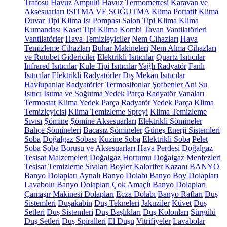
Trafosu
Havuz Ampulü
Havuz Termometresi
Karavan ve
Aksesuarları
ISITMA VE SOĞUTMA
Klima
Portatif Klima
Duvar Tipi Klima
Isı Pompası
Salon Tipi Klima
Klima
Kumandası
Kaset Tipi Klima
Kombi
Tavan Vantilatörleri
Vantilatörler
Hava Temizleyiciler
Nem Cihazları
Hava
Temizleme Cihazları
Buhar Makineleri
Nem Alma Cihazları
ve Rutubet Gidericiler
Elektrikli Isıtıcılar
Quartz Isıtıcılar
Infrared Isıtıcılar
Kule Tipi Isıtıcılar
Yağlı Radyatör
Fanlı
Isıtıcılar
Elektrikli Radyatörler
Dış Mekan Isıtıcılar
Havlupanlar
Radyatörler
Termosifonlar
Şofbenler
Ani Su
Isıtıcı
Isıtma ve Soğutma Yedek Parça
Radyatör Vanaları
Termostat
Klima Yedek Parça
Radyatör Yedek Parça
Klima
Temizleyicisi
Klima Temizleme Spreyi
Klima Temizleme
Sıvısı
Şömine
Şömine Aksesuarları
Elektrikli Şömineler
Bahçe Şömineleri
Bacasız Şömineler
Güneş Enerji Sistemleri
Soba
Doğalgaz Sobası
Kuzine Soba
Elektrikli Soba
Pelet
Soba
Soba Borusu ve Aksesuarları
Hava Perdesi
Doğalgaz
Tesisat Malzemeleri
Doğalgaz Hortumu
Doğalgaz Menfezleri
Tesisat Temizleme Sıvıları
Boyler
Kalorifer Kazanı
BANYO
Banyo Dolapları
Aynalı Banyo Dolabı
Banyo Boy Dolapları
Lavabolu Banyo Dolapları
Çok Amaçlı Banyo Dolapları
Çamaşır Makinesi Dolapları
Ecza Dolabı
Banyo Rafları
Duş
Sistemleri
Duşakabin
Duş Tekneleri
Jakuziler
Küvet
Duş
Setleri
Duş Sistemleri
Duş Başlıkları
Duş Kolonları
Sürgülü
Duş Setleri
Duş Spiralleri
El Duşu
Vitrifiyeler
Lavabolar