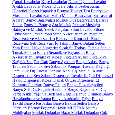
Çanak Lavabolar
Köşe Lavabolar
Dolap Uyumlu Lavabo
Ayaklı Lavabolar
Klozet
Duvara Sıfır Klozetler
Asma
Klozetler
Klozet Kapakları
Pisuvar
Tuvalet Taşı
Batarya ve
Musluklar
Lavabo Bataryaları
Mutfak Bataryaları
Su Tasarruf
Aparatı
Banyo Bataryaları
Musluk
Duş Bataryaları
Batarya
Setleri
Fotoselli Batarya
Ara Musluk
Pisuvar Musluğu
Batarya ve Musluk Yedek Parçaları
Sifon
Lavabo Sifonu
Eviye Sifonu
Yer Sifonu
Sifon Aksesuarları ve Parçaları
Rezervuar ve Aksesuarları
Rezervuar Kumanda Paneli
Rezervuar Seti
Rezervuar İç Takımı
Banyo Bakım Setleri
Yara Bandı
Lif ve Süngerler
Sıcak Su Torbası
Cımbız
Sabun
Tırnak Makası
Banyo Seramik ve Fayansları
Banyo
Aksesuarları
Tuvalet ve Klozet Fırçaları
Ayaklı Fırçalık ve
Kağıtlık Seti
Duş Rafı
Banyo Aynaları
Banyo Askısı
Banyo
Taburesi
Sabunluk
Sıvı Sabunluk Pompası
Tuvalet Kağıtlığı
Pamukluk
Diş Fırçası Koruma Kabı
Diş Macunu Kutusu
Dispenserler
Sıvı Sabun Dispenseri
Tuvalet Kağıdı Dispenseri
Havlu Dispenseri
Klozet Kapak Örtüsü Dispenseri
El
Kurutma Cihazları
Banyo Etajeri
Banyo Düzenleyicileri
Banyo Seti
Diş Fırçalık
Havluluk
Banyo Kaydırmazı
Duş
Perde Askısı
Yaşlı ve Bedensel Engelli Banyo Ürünleri
Banyo
Havalandırma ve Isıtma
Banyo Aspiratörü
Diğer
Banyo
Tekstil
Banyo Paspasları
Banyo Bakım Setleri
Banyo
Perdeleri
Bornoz
Peştemal
Havlu
MUTFAK
Mutfak
Mobilyaları
Mutfak Dolapları
Hazır Mutfak Dolapları
Çok