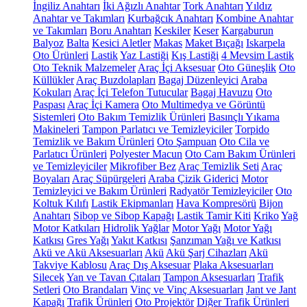
İngiliz Anahtarı
İki Ağızlı Anahtar
Tork Anahtarı
Yıldız
Anahtar ve Takımları
Kurbağcık Anahtarı
Kombine Anahtar
ve Takımları
Boru Anahtarı
Keskiler
Keser
Kargaburun
Balyoz
Balta
Kesici Aletler
Makas
Maket Bıçağı
Iskarpela
Oto Ürünleri
Lastik
Yaz Lastiği
Kış Lastiği
4 Mevsim Lastik
Oto Teknik Malzemeler
Araç İçi Aksesuar
Oto Güneşlik
Oto
Küllükler
Araç Buzdolapları
Bagaj Düzenleyici
Araba
Kokuları
Araç İçi Telefon Tutucular
Bagaj Havuzu
Oto
Paspası
Araç İçi Kamera
Oto Multimedya ve Görüntü
Sistemleri
Oto Bakım Temizlik Ürünleri
Basınçlı Yıkama
Makineleri
Tampon Parlatıcı ve Temizleyiciler
Torpido
Temizlik ve Bakım Ürünleri
Oto Şampuan
Oto Cila ve
Parlatıcı Ürünleri
Polyester Macun
Oto Cam Bakım Ürünleri
ve Temizleyiciler
Mikrofiber Bez
Araç Temizlik Seti
Araç
Boyaları
Araç Süpürgeleri
Araba Çizik Giderici
Motor
Temizleyici ve Bakım Ürünleri
Radyatör Temizleyiciler
Oto
Koltuk Kılıfı
Lastik Ekipmanları
Hava Kompresörü
Bijon
Anahtarı
Sibop ve Sibop Kapağı
Lastik Tamir Kiti
Kriko
Yağ
Motor Katkıları
Hidrolik Yağlar
Motor Yağı
Motor Yağı
Katkısı
Gres Yağı
Yakıt Katkısı
Şanzıman Yağı ve Katkısı
Akü ve Akü Aksesuarları
Akü
Akü Şarj Cihazları
Akü
Takviye Kablosu
Araç Dış Aksesuar
Plaka Aksesuarları
Silecek
Yan ve Tavan Çıtaları
Tampon Aksesuarları
Trafik
Setleri
Oto Brandaları
Vinç ve Vinç Aksesuarları
Jant ve Jant
Kapağı
Trafik Ürünleri
Oto Projektör
Diğer Trafik Ürünleri