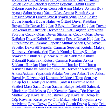
Setleri
Banyo Perdeleri
Bornoz
Peştemal
Havlu
Duvar
Dekorasyonu
Raf
Ayna
Çerçeveli Ayna
Makyaj Aynası
Boy
Aynası
Salon Aynası
Yatak Odası Aynası
Parçalı Ayna
Dresuar Aynası
Duvar Aynası
Ayaklı Ayna
Tablo
Poster
Duvar Panoları
Duvar Halısı ve Örtüsü
Duvar Kağıtları
Boyanabilir Duvar Kağıtları
3 Boyutlu Duvar Kağıtları
Duvar
Stickerları ve Etiketleri
Dekoratif Duvar Kağıtları
Yapışkanlı
Folyolar
Çocuk Odası Duvar Stickerları
Çocuk Odası Duvar
Kağıtları
Duvar Kağıdı Yapıştırıcısı
Poster Duvar Kağıtları
Ev
Düzenleme ve Saklama
Sepetler
Mutfak Sepeti
Çok Amaçlı
Sepetler
Dekoratif Sepetler
Çamaşır Sepetleri
Kutular
Makyaj
Kutusu ve Organizerleri
Plastik Kutular
Kumaş Kutular
Ayakkabı Kutuları
Oyuncak Kutuları
Saklama Kutusu
Dekoratif Kutu
Takı Kutusu
Çamaşır Kurutma Askısı
Saklama Hurçları
Hurçlar
Vakumlu Hurçlar
Halı Hurcu
Askılar
Elbise ve Aksesuar Askıları
Dekoratif Askılar
Kapı
Arkası Askıları
Yapışkanlı Askılar
Vestiyer Askısı
Takı Askısı
Bavul İçi Düzenleyici
Kurutma Makinesi Topu
Şemsiye
Dolap İçi Düzenleyici
Makyaj Çantası
Duvar ve Masa
Saatleri
Masa Saati
Duvar Saatleri
Bahçe Tekstili
Salıncak
Minderleri
Ütü Masası
Çöp Kovaları
Banyo Çöp Kovaları
Mutfak Çöp Kovaları
Endüstriyel Çöp Kovaları
Dolap İçi
Çöp Kovaları
Kırtasiye ve Ofis Malzemeleri
Dosyalama ve
Arşivleme
Poşet Dosya
Evrak Rafı
Çıtçıtlı Dosya
Klasör
Telli