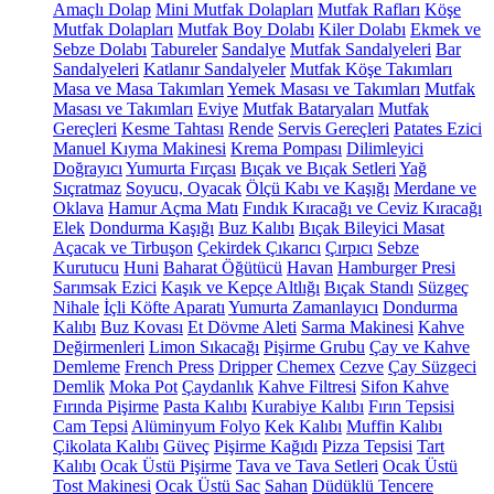
Amaçlı Dolap
Mini Mutfak Dolapları
Mutfak Rafları
Köşe
Mutfak Dolapları
Mutfak Boy Dolabı
Kiler Dolabı
Ekmek ve
Sebze Dolabı
Tabureler
Sandalye
Mutfak Sandalyeleri
Bar
Sandalyeleri
Katlanır Sandalyeler
Mutfak Köşe Takımları
Masa ve Masa Takımları
Yemek Masası ve Takımları
Mutfak
Masası ve Takımları
Eviye
Mutfak Bataryaları
Mutfak
Gereçleri
Kesme Tahtası
Rende
Servis Gereçleri
Patates Ezici
Manuel Kıyma Makinesi
Krema Pompası
Dilimleyici
Doğrayıcı
Yumurta Fırçası
Bıçak ve Bıçak Setleri
Yağ
Sıçratmaz
Soyucu, Oyacak
Ölçü Kabı ve Kaşığı
Merdane ve
Oklava
Hamur Açma Matı
Fındık Kıracağı ve Ceviz Kıracağı
Elek
Dondurma Kaşığı
Buz Kalıbı
Bıçak Bileyici Masat
Açacak ve Tirbuşon
Çekirdek Çıkarıcı
Çırpıcı
Sebze
Kurutucu
Huni
Baharat Öğütücü
Havan
Hamburger Presi
Sarımsak Ezici
Kaşık ve Kepçe Altlığı
Bıçak Standı
Süzgeç
Nihale
İçli Köfte Aparatı
Yumurta Zamanlayıcı
Dondurma
Kalıbı
Buz Kovası
Et Dövme Aleti
Sarma Makinesi
Kahve
Değirmenleri
Limon Sıkacağı
Pişirme Grubu
Çay ve Kahve
Demleme
French Press
Dripper
Chemex
Cezve
Çay Süzgeci
Demlik
Moka Pot
Çaydanlık
Kahve Filtresi
Sifon Kahve
Fırında Pişirme
Pasta Kalıbı
Kurabiye Kalıbı
Fırın Tepsisi
Cam Tepsi
Alüminyum Folyo
Kek Kalıbı
Muffin Kalıbı
Çikolata Kalıbı
Güveç
Pişirme Kağıdı
Pizza Tepsisi
Tart
Kalıbı
Ocak Üstü Pişirme
Tava ve Tava Setleri
Ocak Üstü
Tost Makinesi
Ocak Üstü Sac
Sahan
Düdüklü Tencere