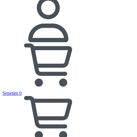
Sepetim
0