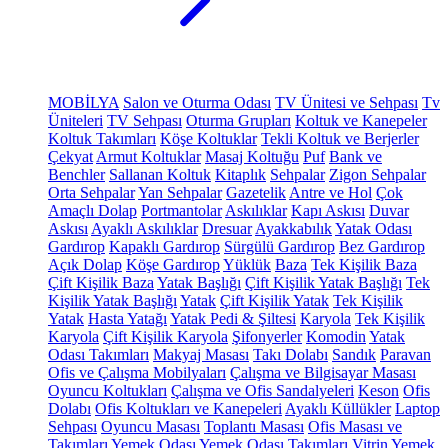
MOBİLYA
Salon ve Oturma Odası
TV Ünitesi ve Sehpası
Tv
Üniteleri
TV Sehpası
Oturma Grupları
Koltuk ve Kanepeler
Koltuk Takımları
Köşe Koltuklar
Tekli Koltuk ve Berjerler
Çekyat
Armut Koltuklar
Masaj Koltuğu
Puf
Bank ve
Benchler
Sallanan Koltuk
Kitaplık
Sehpalar
Zigon Sehpalar
Orta Sehpalar
Yan Sehpalar
Gazetelik
Antre ve Hol
Çok
Amaçlı Dolap
Portmantolar
Askılıklar
Kapı Askısı
Duvar
Askısı
Ayaklı Askılıklar
Dresuar
Ayakkabılık
Yatak Odası
Gardırop
Kapaklı Gardırop
Sürgülü Gardırop
Bez Gardırop
Açık Dolap
Köşe Gardırop
Yüklük
Baza
Tek Kişilik Baza
Çift Kişilik Baza
Yatak Başlığı
Çift Kişilik Yatak Başlığı
Tek
Kişilik Yatak Başlığı
Yatak
Çift Kişilik Yatak
Tek Kişilik
Yatak
Hasta Yatağı
Yatak Pedi & Şiltesi
Karyola
Tek Kişilik
Karyola
Çift Kişilik Karyola
Şifonyerler
Komodin
Yatak
Odası Takımları
Makyaj Masası
Takı Dolabı
Sandık
Paravan
Ofis ve Çalışma Mobilyaları
Çalışma ve Bilgisayar Masası
Oyuncu Koltukları
Çalışma ve Ofis Sandalyeleri
Keson
Ofis
Dolabı
Ofis Koltukları ve Kanepeleri
Ayaklı Küllükler
Laptop
Sehpası
Oyuncu Masası
Toplantı Masası
Ofis Masası ve
Takımları
Yemek Odası
Yemek Odası Takımları
Vitrin
Yemek