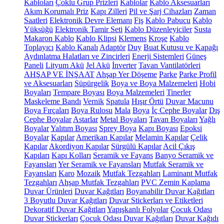
Kabloları
Çoklu Grup Prizleri
Kablolar
Kablo Aksesuarları
Akım Korumalı Priz
Kapı Zilleri
Pil ve Şarj Cihazları
Zaman
Saatleri
Elektronik Devre Elemanı
Fiş
Kablo Pabucu
Kablo
Yüksüğü
Elektronik Tamir Seti
Kablo Düzenleyiciler
Susta
Makaron Kablo
Kablo Klipsi
Klemens
Kroşe
Kablo
Toplayıcı
Kablo Kanalı
Adaptör
Duy
Buat Kutusu ve Kapağı
Aydınlatma Halatları ve Zincirleri
Enerji Sistemleri
Güneş
Paneli
Lityum Akü
Jel Akü
İnverter
Tavan Vantilatörleri
AHŞAP VE İNŞAAT
Ahşap Yer Döşeme
Parke
Parke Profil
ve Aksesuarları
Süpürgelik
Boya ve Boya Malzemeleri
Hobi
Boyaları
Tempare Boyası
Boya Malzemeleri
Tinerler
Maskeleme Bandı
Vernik
Spatula
Hışır Örtü
Duvar Macunu
Boya Fırçaları
Boya Rulosu
Mala
Boya
İç Cephe Boyalar
Dış
Cephe Boyalar
Astarlar
Metal Boyaları
Tavan Boyaları
Yağlı
Boyalar
Yalıtım Boyası
Sprey Boya
Kapı Boyası
Epoksi
Boyalar
Kapılar
Amerikan Kapılar
Melamin Kapılar
Çelik
Kapılar
Akordiyon Kapılar
Sürgülü Kapılar
Acil Çıkış
Kapıları
Kapı Kolları
Seramik ve Fayans
Banyo Seramik ve
Fayansları
Yer Seramik ve Fayansları
Mutfak Seramik ve
Fayansları
Karo
Mozaik
Mutfak Tezgahları
Laminant Mutfak
Tezgahları
Ahşap Mutfak Tezgahları
PVC Zemin Kaplama
Duvar Ürünleri
Duvar Kağıtları
Boyanabilir Duvar Kağıtları
3 Boyutlu Duvar Kağıtları
Duvar Stickerları ve Etiketleri
Dekoratif Duvar Kağıtları
Yapışkanlı Folyolar
Çocuk Odası
Duvar Stickerları
Çocuk Odası Duvar Kağıtları
Duvar Kağıdı