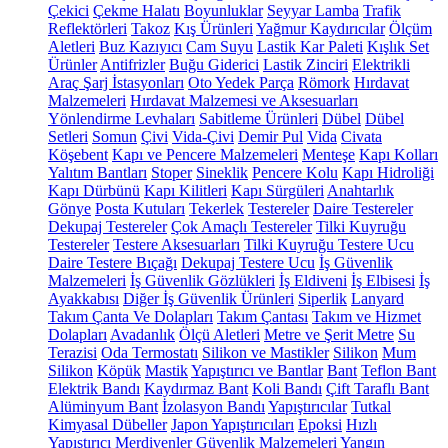
Çekici
Çekme Halatı
Boyunluklar
Seyyar Lamba
Trafik
Reflektörleri
Takoz
Kış Ürünleri
Yağmur Kaydırıcılar
Ölçüm
Aletleri
Buz Kazıyıcı
Cam Suyu
Lastik Kar Paleti
Kışlık Set
Ürünler
Antifrizler
Buğu Giderici
Lastik Zinciri
Elektrikli
Araç Şarj İstasyonları
Oto Yedek Parça
Römork
Hırdavat
Malzemeleri
Hırdavat Malzemesi ve Aksesuarları
Yönlendirme Levhaları
Sabitleme Ürünleri
Dübel
Dübel
Setleri
Somun
Çivi
Vida-Çivi
Demir Pul
Vida
Civata
Köşebent
Kapı ve Pencere Malzemeleri
Menteşe
Kapı Kolları
Yalıtım Bantları
Stoper
Sineklik
Pencere Kolu
Kapı Hidroliği
Kapı Dürbünü
Kapı Kilitleri
Kapı Sürgüleri
Anahtarlık
Gönye
Posta Kutuları
Tekerlek
Testereler
Daire Testereler
Dekupaj Testereler
Çok Amaçlı Testereler
Tilki Kuyruğu
Testereler
Testere Aksesuarları
Tilki Kuyruğu Testere Ucu
Daire Testere Bıçağı
Dekupaj Testere Ucu
İş Güvenlik
Malzemeleri
İş Güvenlik Gözlükleri
İş Eldiveni
İş Elbisesi
İş
Ayakkabısı
Diğer İş Güvenlik Ürünleri
Siperlik
Lanyard
Takım Çanta Ve Dolapları
Takım Çantası
Takım ve Hizmet
Dolapları
Avadanlık
Ölçü Aletleri
Metre ve Şerit Metre
Su
Terazisi
Oda Termostatı
Silikon ve Mastikler
Silikon
Mum
Silikon
Köpük
Mastik
Yapıştırıcı ve Bantlar
Bant
Teflon Bant
Elektrik Bandı
Kaydırmaz Bant
Koli Bandı
Çift Taraflı Bant
Alüminyum Bant
İzolasyon Bandı
Yapıştırıcılar
Tutkal
Kimyasal Dübeller
Japon Yapıştırıcıları
Epoksi
Hızlı
Yapıştırıcı
Merdivenler
Güvenlik Malzemeleri
Yangın