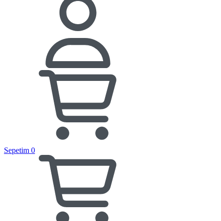
Sepetim
0