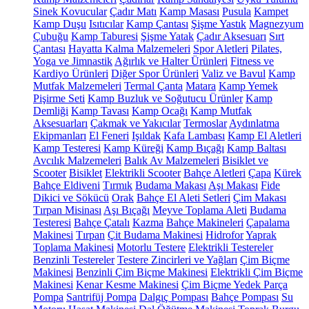
Sinek Kovucular
Çadır Matı
Kamp Masası
Pusula
Kampet
Kamp Duşu
Isıtıcılar
Kamp Çantası
Şişme Yastık
Magnezyum
Çubuğu
Kamp Taburesi
Şişme Yatak
Çadır Aksesuarı
Sırt
Çantası
Hayatta Kalma Malzemeleri
Spor Aletleri
Pilates,
Yoga ve Jimnastik
Ağırlık ve Halter Ürünleri
Fitness ve
Kardiyo Ürünleri
Diğer Spor Ürünleri
Valiz ve Bavul
Kamp
Mutfak Malzemeleri
Termal Çanta
Matara
Kamp Yemek
Pişirme Seti
Kamp Buzluk ve Soğutucu Ürünler
Kamp
Demliği
Kamp Tavası
Kamp Ocağı
Kamp Mutfak
Aksesuarları
Çakmak ve Yakıcılar
Termoslar
Aydınlatma
Ekipmanları
El Feneri
Işıldak
Kafa Lambası
Kamp El Aletleri
Kamp Testeresi
Kamp Küreği
Kamp Bıçağı
Kamp Baltası
Avcılık Malzemeleri
Balık Av Malzemeleri
Bisiklet ve
Scooter
Bisiklet
Elektrikli Scooter
Bahçe Aletleri
Çapa
Kürek
Bahçe Eldiveni
Tırmık
Budama Makası
Aşı Makası
Fide
Dikici ve Sökücü
Orak
Bahçe El Aleti Setleri
Çim Makası
Tırpan Misinası
Aşı Bıçağı
Meyve Toplama Aleti
Budama
Testeresi
Bahçe Çatalı
Kazma
Bahçe Makineleri
Çapalama
Makinesi
Tırpan
Çit Budama Makinesi
Hidrofor
Yaprak
Toplama Makinesi
Motorlu Testere
Elektrikli Testereler
Benzinli Testereler
Testere Zincirleri ve Yağları
Çim Biçme
Makinesi
Benzinli Çim Biçme Makinesi
Elektrikli Çim Biçme
Makinesi
Kenar Kesme Makinesi
Çim Biçme Yedek Parça
Pompa
Santrifüj Pompa
Dalgıç Pompası
Bahçe Pompası
Su