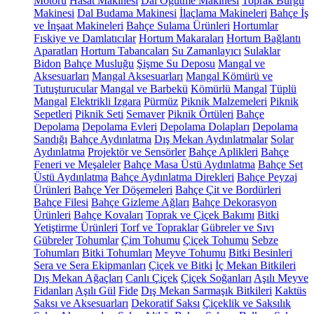
Motoru
Hasat Makinesi
Dal Öğütme Makinesi
Toprak Burgu
Makinesi
Dal Budama Makinesi
İlaçlama Makineleri
Bahçe İş
ve İnşaat Makineleri
Bahçe Sulama Ürünleri
Hortumlar
Fıskiye ve Damlatıcılar
Hortum Makaraları
Hortum Bağlantı
Aparatları
Hortum Tabancaları
Su Zamanlayıcı
Sulaklar
Bidon
Bahçe Musluğu
Şişme Su Deposu
Mangal ve
Aksesuarları
Mangal Aksesuarları
Mangal Kömürü ve
Tutuşturucular
Mangal ve Barbekü
Kömürlü Mangal
Tüplü
Mangal
Elektrikli Izgara
Pürmüz
Piknik Malzemeleri
Piknik
Sepetleri
Piknik Seti
Semaver
Piknik Örtüleri
Bahçe
Depolama
Depolama Evleri
Depolama Dolapları
Depolama
Sandığı
Bahçe Aydınlatma
Dış Mekan Aydınlatmalar
Solar
Aydınlatma
Projektör ve Sensörler
Bahçe Aplikleri
Bahçe
Feneri ve Meşaleler
Bahçe Masa Üstü Aydınlatma
Bahçe Set
Üstü Aydınlatma
Bahçe Aydınlatma Direkleri
Bahçe Peyzaj
Ürünleri
Bahçe Yer Döşemeleri
Bahçe Çit ve Bordürleri
Bahçe Filesi
Bahçe Gizleme Ağları
Bahçe Dekorasyon
Ürünleri
Bahçe Kovaları
Toprak ve Çiçek Bakımı
Bitki
Yetiştirme Ürünleri
Torf ve Topraklar
Gübreler ve Sıvı
Gübreler
Tohumlar
Çim Tohumu
Çiçek Tohumu
Sebze
Tohumları
Bitki Tohumları
Meyve Tohumu
Bitki Besinleri
Sera ve Sera Ekipmanları
Çiçek ve Bitki
İç Mekan Bitkileri
Dış Mekan Ağaçları
Canlı Çiçek
Çiçek Soğanları
Aşılı Meyve
Fidanları
Aşılı Gül
Fide
Dış Mekan Sarmaşık Bitkileri
Kaktüs
Saksı ve Aksesuarları
Dekoratif Saksı
Çiçeklik ve Saksılık