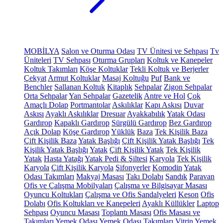
MOBİLYA
Salon ve Oturma Odası
TV Ünitesi ve Sehpası
Tv
Üniteleri
TV Sehpası
Oturma Grupları
Koltuk ve Kanepeler
Koltuk Takımları
Köşe Koltuklar
Tekli Koltuk ve Berjerler
Çekyat
Armut Koltuklar
Masaj Koltuğu
Puf
Bank ve
Benchler
Sallanan Koltuk
Kitaplık
Sehpalar
Zigon Sehpalar
Orta Sehpalar
Yan Sehpalar
Gazetelik
Antre ve Hol
Çok
Amaçlı Dolap
Portmantolar
Askılıklar
Kapı Askısı
Duvar
Askısı
Ayaklı Askılıklar
Dresuar
Ayakkabılık
Yatak Odası
Gardırop
Kapaklı Gardırop
Sürgülü Gardırop
Bez Gardırop
Açık Dolap
Köşe Gardırop
Yüklük
Baza
Tek Kişilik Baza
Çift Kişilik Baza
Yatak Başlığı
Çift Kişilik Yatak Başlığı
Tek
Kişilik Yatak Başlığı
Yatak
Çift Kişilik Yatak
Tek Kişilik
Yatak
Hasta Yatağı
Yatak Pedi & Şiltesi
Karyola
Tek Kişilik
Karyola
Çift Kişilik Karyola
Şifonyerler
Komodin
Yatak
Odası Takımları
Makyaj Masası
Takı Dolabı
Sandık
Paravan
Ofis ve Çalışma Mobilyaları
Çalışma ve Bilgisayar Masası
Oyuncu Koltukları
Çalışma ve Ofis Sandalyeleri
Keson
Ofis
Dolabı
Ofis Koltukları ve Kanepeleri
Ayaklı Küllükler
Laptop
Sehpası
Oyuncu Masası
Toplantı Masası
Ofis Masası ve
Takımları
Yemek Odası
Yemek Odası Takımları
Vitrin
Yemek