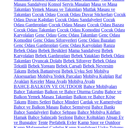
Masası Sandalyesi
Konsol
Servis Masaları
Masa ve Masa
Takımları
Yemek Masası ve Takımları
Mutfak Masası ve
Takımları
Çocuk Odası
Çocuk Odası Duvar Stickerları
Çocuk
Odası Duvar Kağıtları
Çocuk Odası Sandalyeleri
Çocuk
Odası Gardıropları
Çocuk Odası Masası
Çocuk Odası Bazası
Çocuk Odası Takımları
Çocuk Odası Komodini
Çocuk Odası
Karyolaları
Genç Odası
Genç Odası Takımları
Genç Odası
Komodini
Genç Odası Şifonyerleri
Genç Odası Bazaları
Genç Odası Gardıropları
Genç Odası Karyolaları
Ranza
Bebek Odası
Bebek Beşikleri
Mama Sandalyesi
Bebek
Karyolaları
Bebek Gardıropları
Bebek Yatakları
Bebek Odası
Takımları
Oyuncak Dolabı
Bebek Şifonyer
Bebek Odası
Tekstili
Bebek Yorganı
Bebek Çarşafı
Bebek Nevresim
Takımı
Bebek Battaniyesi
Bebek Uyku Seti
Mobilya
Aksesuarları
Mobilya Yedek Parçaları
Mobilya Kulpları
Raf
Ayakları
Keçeler
Masa Ayağı
Mobilya Ayağı
BAHÇE,BALKON VE OUTDOOR
Bahçe Mobilyaları
Bahçe Takımları
Balkon ve Bahçe Oturma Grubu
Bahçe ve
Balkon Yemek Masası Takımları
Balkon ve Bahçe Köşe
Takımı
Bistro Setleri
Bahçe Minderi
Çardak ve Kameriyeler
Bahçe ve Balkon Masası
Bahçe Şemsiyesi
Bahçe Bankı
Bahçe Sandalyeleri
Bahçe Sehpası
Bahçe Mobilya Kılıfları
Hamak
Bahçe Salıncağı
Şezlong
Bahçe Koltukları
Ahşap Ev
ve Bungalov
Tente
Prefabrik Evler
Kamp Spor ve Outdoor
Kamp Malzemeleri
Çadırlar
Kamp Sandalyesi
Uyku Tulumu