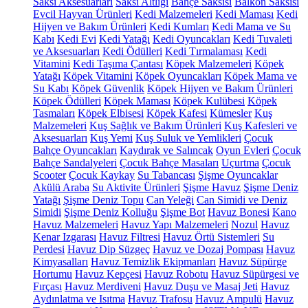
Saksı Aksesuarları
Saksı Altlığı
Bahçe Saksısı
Balkon Saksısı
Evcil Hayvan Ürünleri
Kedi Malzemeleri
Kedi Maması
Kedi
Hijyen ve Bakım Ürünleri
Kedi Kumları
Kedi Mama ve Su
Kabı
Kedi Evi
Kedi Yatağı
Kedi Oyuncakları
Kedi Tuvaleti
ve Aksesuarları
Kedi Ödülleri
Kedi Tırmalaması
Kedi
Vitamini
Kedi Taşıma Çantası
Köpek Malzemeleri
Köpek
Yatağı
Köpek Vitamini
Köpek Oyuncakları
Köpek Mama ve
Su Kabı
Köpek Güvenlik
Köpek Hijyen ve Bakım Ürünleri
Köpek Ödülleri
Köpek Maması
Köpek Kulübesi
Köpek
Tasmaları
Köpek Elbisesi
Köpek Kafesi
Kümesler
Kuş
Malzemeleri
Kuş Sağlık ve Bakım Ürünleri
Kuş Kafesleri ve
Aksesuarları
Kuş Yemi
Kuş Suluk ve Yemlikleri
Çocuk
Bahçe Oyuncakları
Kaydırak ve Salıncak
Oyun Evleri
Çocuk
Bahçe Sandalyeleri
Çocuk Bahçe Masaları
Uçurtma
Çocuk
Scooter
Çocuk Kaykay
Su Tabancası
Şişme Oyuncaklar
Akülü Araba
Su Aktivite Ürünleri
Şişme Havuz
Şişme Deniz
Yatağı
Şişme Deniz Topu
Can Yeleği
Can Simidi ve Deniz
Simidi
Şişme Deniz Kolluğu
Şişme Bot
Havuz Bonesi
Kano
Havuz Malzemeleri
Havuz Yapı Malzemeleri
Nozul
Havuz
Kenar Izgarası
Havuz Filtresi
Havuz Örtü Sistemleri
Su
Perdesi
Havuz Dip Süzgeç
Havuz ve Dozaj Pompası
Havuz
Kimyasalları
Havuz Temizlik Ekipmanları
Havuz Süpürge
Hortumu
Havuz Kepçesi
Havuz Robotu
Havuz Süpürgesi ve
Fırçası
Havuz Merdiveni
Havuz Duşu ve Masaj Jeti
Havuz
Aydınlatma ve Isıtma
Havuz Trafosu
Havuz Ampulü
Havuz