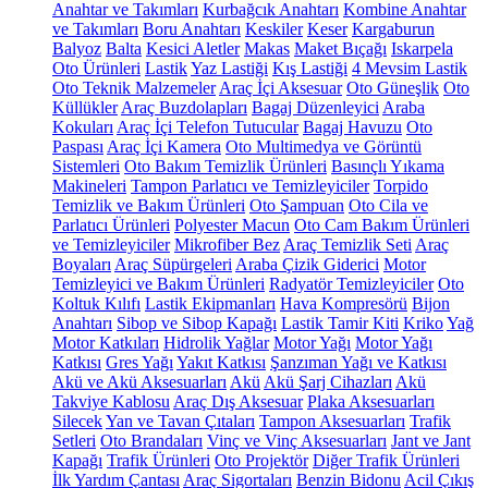
Anahtar ve Takımları
Kurbağcık Anahtarı
Kombine Anahtar
ve Takımları
Boru Anahtarı
Keskiler
Keser
Kargaburun
Balyoz
Balta
Kesici Aletler
Makas
Maket Bıçağı
Iskarpela
Oto Ürünleri
Lastik
Yaz Lastiği
Kış Lastiği
4 Mevsim Lastik
Oto Teknik Malzemeler
Araç İçi Aksesuar
Oto Güneşlik
Oto
Küllükler
Araç Buzdolapları
Bagaj Düzenleyici
Araba
Kokuları
Araç İçi Telefon Tutucular
Bagaj Havuzu
Oto
Paspası
Araç İçi Kamera
Oto Multimedya ve Görüntü
Sistemleri
Oto Bakım Temizlik Ürünleri
Basınçlı Yıkama
Makineleri
Tampon Parlatıcı ve Temizleyiciler
Torpido
Temizlik ve Bakım Ürünleri
Oto Şampuan
Oto Cila ve
Parlatıcı Ürünleri
Polyester Macun
Oto Cam Bakım Ürünleri
ve Temizleyiciler
Mikrofiber Bez
Araç Temizlik Seti
Araç
Boyaları
Araç Süpürgeleri
Araba Çizik Giderici
Motor
Temizleyici ve Bakım Ürünleri
Radyatör Temizleyiciler
Oto
Koltuk Kılıfı
Lastik Ekipmanları
Hava Kompresörü
Bijon
Anahtarı
Sibop ve Sibop Kapağı
Lastik Tamir Kiti
Kriko
Yağ
Motor Katkıları
Hidrolik Yağlar
Motor Yağı
Motor Yağı
Katkısı
Gres Yağı
Yakıt Katkısı
Şanzıman Yağı ve Katkısı
Akü ve Akü Aksesuarları
Akü
Akü Şarj Cihazları
Akü
Takviye Kablosu
Araç Dış Aksesuar
Plaka Aksesuarları
Silecek
Yan ve Tavan Çıtaları
Tampon Aksesuarları
Trafik
Setleri
Oto Brandaları
Vinç ve Vinç Aksesuarları
Jant ve Jant
Kapağı
Trafik Ürünleri
Oto Projektör
Diğer Trafik Ürünleri
İlk Yardım Çantası
Araç Sigortaları
Benzin Bidonu
Acil Çıkış