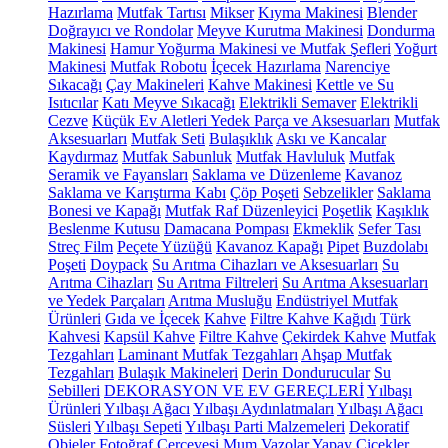
Hazırlama
Mutfak Tartısı
Mikser
Kıyma Makinesi
Blender
Doğrayıcı ve Rondolar
Meyve Kurutma Makinesi
Dondurma
Makinesi
Hamur Yoğurma Makinesi ve Mutfak Şefleri
Yoğurt
Makinesi
Mutfak Robotu
İçecek Hazırlama
Narenciye
Sıkacağı
Çay Makineleri
Kahve Makinesi
Kettle ve Su
Isıtıcılar
Katı Meyve Sıkacağı
Elektrikli Semaver
Elektrikli
Cezve
Küçük Ev Aletleri Yedek Parça ve Aksesuarları
Mutfak
Aksesuarları
Mutfak Seti
Bulaşıklık
Askı ve Kancalar
Kaydırmaz
Mutfak Sabunluk
Mutfak Havluluk
Mutfak
Seramik ve Fayansları
Saklama ve Düzenleme
Kavanoz
Saklama ve Karıştırma Kabı
Çöp Poşeti
Sebzelikler
Saklama
Bonesi ve Kapağı
Mutfak Raf Düzenleyici
Poşetlik
Kaşıklık
Beslenme Kutusu
Damacana Pompası
Ekmeklik
Sefer Tası
Streç Film
Peçete Yüzüğü
Kavanoz Kapağı
Pipet
Buzdolabı
Poşeti
Doypack
Su Arıtma Cihazları ve Aksesuarları
Su
Arıtma Cihazları
Su Arıtma Filtreleri
Su Arıtma Aksesuarları
ve Yedek Parçaları
Arıtma Musluğu
Endüstriyel Mutfak
Ürünleri
Gıda ve İçecek
Kahve
Filtre Kahve Kağıdı
Türk
Kahvesi
Kapsül Kahve
Filtre Kahve
Çekirdek Kahve
Mutfak
Tezgahları
Laminant Mutfak Tezgahları
Ahşap Mutfak
Tezgahları
Bulaşık Makineleri
Derin Dondurucular
Su
Sebilleri
DEKORASYON VE EV GEREÇLERİ
Yılbaşı
Ürünleri
Yılbaşı Ağacı
Yılbaşı Aydınlatmaları
Yılbaşı Ağacı
Süsleri
Yılbaşı Sepeti
Yılbaşı Parti Malzemeleri
Dekoratif
Objeler
Fotoğraf Çerçevesi
Mum
Vazolar
Yapay Çiçekler