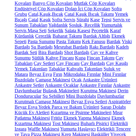
Kovaları
Banyo Çöp Kovaları
Mutfak Çöp Kovaları
Endüstriyel Çöp Kovaları
Dolap İçi Çöp Kovaları
Sofra
Grubu
Çatal,Kaşık,Bıçak
Çatal Kaşık Bıçak Takımı
Yemek
Bıçağı
Çatal
Kaşık
Sofra Servis
Sürahi
Kase
Tepsi
Servis ve
Sunum Tabakları
Yağdanlık
Sosluk, Reçellik
Yumurtalık
Servis Maşa Seti
Şekerlik
Salata Kasesi
Peçetelik
Karaf
Kürdanlık
Çerezlik
Baharat Takımı
Bardak Altlığı
Ekmek
Sepeti
Pasta Sunumu
Pasta Takımı
Kek Fanusu
Bardak
Viski
Bardağı
Su Bardağı
Meşrubat Bardağı
Rakı Bardağı
Kadeh
Bardak Seti
Bira Bardağı
Shot Bardağı
Çay ve Kahve
Sunumu
Sütlük
Kahve Fincanı
Kupa
Fincan Takımı
Çay
Tabakları
Çay Setleri
Çay Fincanı
Çay Bardağı
Çay Kaşığı
Yemek Takımları
Tabaklar
Kahvaltı Takımları
Suluk ve
Matara
Beyaz Eşya
Fırın
Mikrodalga Fırınlar
Mini Fırınlar
Buzdolabı
Çamaşır Makinesi
Ocak
Ankastre Ürünleri
Ankastre Setler
Ankastre Ocaklar
Ankastre Fırınlar
Ankastre
Davlumbazlar
Bulaşık Makineleri
Kurutma Makinesi
Derin
Dondurucular
Su Sebilleri
Mini Buzdolabı
Davlumbazlar
Kurutmalı Çamaşır Makinesi
Beyaz Eşya Setleri
Aspiratörler
Beyaz Eşya Yedek Parça ve Bakım Ürünleri
Şarap Dolabı
Küçük Ev Aletleri
Kızartma ve Pişirme Makineleri
Mısır
Patlatma Makinesi
Fritöz
Ekmek Yapma Makinesi
Ekmek
Kızartma Makinesi
Tost Makinesi
Buharlı Pişirici
Elektrikli
Izgara
Waffle Makinesi
Yumurta Haşlayıcı
Elektrikli Tencere
ve Tava
Pizza Makinesi
Krep Makinesi
Basküller
Yiyecek