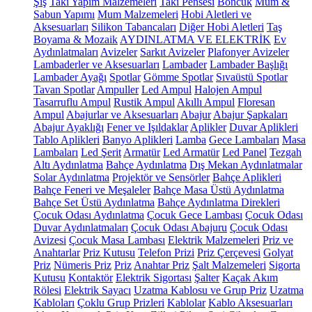
Şiş
Takı Yapım Malzemeleri
Takı Pensesi
Boncuk
Mum &
Sabun Yapımı
Mum Malzemeleri
Hobi Aletleri ve
Aksesuarları
Silikon Tabancaları
Diğer Hobi Aletleri
Taş
Boyama & Mozaik
AYDINLATMA VE ELEKTRİK
Ev
Aydınlatmaları
Avizeler
Sarkıt Avizeler
Plafonyer Avizeler
Lambaderler ve Aksesuarları
Lambader
Lambader Başlığı
Lambader Ayağı
Spotlar
Gömme Spotlar
Sıvaüstü Spotlar
Tavan Spotlar
Ampuller
Led Ampul
Halojen Ampul
Tasarruflu Ampul
Rustik Ampul
Akıllı Ampul
Floresan
Ampul
Abajurlar ve Aksesuarları
Abajur
Abajur Şapkaları
Abajur Ayaklığı
Fener ve Işıldaklar
Aplikler
Duvar Aplikleri
Tablo Aplikleri
Banyo Aplikleri
Lamba
Gece Lambaları
Masa
Lambaları
Led Şerit
Armatür
Led Armatür
Led Panel
Tezgah
Altı Aydınlatma
Bahçe Aydınlatma
Dış Mekan Aydınlatmalar
Solar Aydınlatma
Projektör ve Sensörler
Bahçe Aplikleri
Bahçe Feneri ve Meşaleler
Bahçe Masa Üstü Aydınlatma
Bahçe Set Üstü Aydınlatma
Bahçe Aydınlatma Direkleri
Çocuk Odası Aydınlatma
Çocuk Gece Lambası
Çocuk Odası
Duvar Aydınlatmaları
Çocuk Odası Abajuru
Çocuk Odası
Avizesi
Çocuk Masa Lambası
Elektrik Malzemeleri
Priz ve
Anahtarlar
Priz Kutusu
Telefon Prizi
Priz Çerçevesi
Golyat
Priz
Nümeris Priz
Priz
Anahtar Priz
Şalt Malzemeleri
Sigorta
Kutusu
Kontaktör
Elektrik Sigortası
Şalter
Kaçak Akım
Rölesi
Elektrik Sayacı
Uzatma Kablosu ve Grup Priz
Uzatma
Kabloları
Çoklu Grup Prizleri
Kablolar
Kablo Aksesuarları