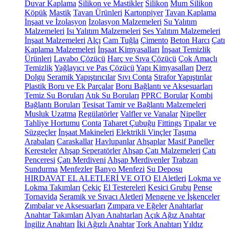
Duvar Kaplama
Silikon ve Mastikler
Silikon
Mum Silikon
Köpük
Mastik
Tavan Ürünleri
Kartonpiyer
Tavan Kaplama
İnşaat ve İzolasyon
İzolasyon Malzemeleri
Su Yalıtım
Malzemeleri
Isı Yalıtım Malzemeleri
Ses Yalıtım Malzemeleri
İnşaat Malzemeleri
Alçı
Cam Tuğla
Çimento
Beton Harcı
Çatı
Kaplama Malzemeleri
İnşaat Kimyasalları
İnşaat Temizlik
Ürünleri
Lavabo Çözücü
Harç ve Sıva Çözücü
Çok Amaçlı
Temizlik
Yağlayıcı ve Pas Çözücü
Yapı Kimyasalları
Derz
Dolgu
Seramik Yapıştırıcılar
Sıvı Conta
Strafor Yapıştırılar
Plastik Boru ve Ek Parçalar
Boru Bağlantı ve Aksesuarları
Temiz Su Boruları
Atık Su Boruları
PPRC Borular
Kombi
Bağlantı Boruları
Tesisat Tamir ve Bağlantı Malzemeleri
Musluk Uzatma
Regülatörler
Valfler ve Vanalar
Nipeller
Tahliye Hortumu
Conta
Taharet Çubuğu
Fittings
Tıpalar ve
Süzgeçler
İnşaat Makineleri
Elektrikli Vinçler
Taşıma
Arabaları
Caraskallar
Havlupanlar
Ahşaplar
Masif Paneller
Keresteler
Ahşap Seperatörler
Ahşap Çatı Malzemeleri
Çatı
Penceresi
Çatı Merdiveni
Ahşap Merdivenler
Trabzan
Sundurma
Menfezler
Banyo Menfezi
Su Deposu
HIRDAVAT EL ALETLERİ VE OTO
El Aletleri
Lokma ve
Lokma Takımları
Çekiç
El Testereleri
Kesici Grubu
Pense
Tornavida
Seramik ve Sıvacı Aletleri
Mengene ve İşkenceler
Zımbalar ve Aksesuarları
Zımpara ve Eğeler
Anahtarlar
Anahtar Takımları
Alyan Anahtarları
Açık Ağız Anahtar
İngiliz Anahtarı
İki Ağızlı Anahtar
Tork Anahtarı
Yıldız