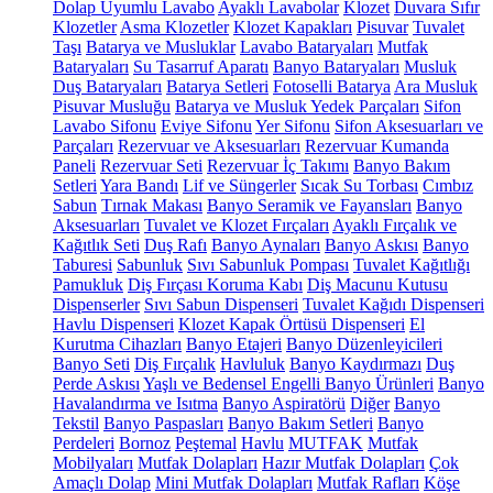
Dolap Uyumlu Lavabo
Ayaklı Lavabolar
Klozet
Duvara Sıfır
Klozetler
Asma Klozetler
Klozet Kapakları
Pisuvar
Tuvalet
Taşı
Batarya ve Musluklar
Lavabo Bataryaları
Mutfak
Bataryaları
Su Tasarruf Aparatı
Banyo Bataryaları
Musluk
Duş Bataryaları
Batarya Setleri
Fotoselli Batarya
Ara Musluk
Pisuvar Musluğu
Batarya ve Musluk Yedek Parçaları
Sifon
Lavabo Sifonu
Eviye Sifonu
Yer Sifonu
Sifon Aksesuarları ve
Parçaları
Rezervuar ve Aksesuarları
Rezervuar Kumanda
Paneli
Rezervuar Seti
Rezervuar İç Takımı
Banyo Bakım
Setleri
Yara Bandı
Lif ve Süngerler
Sıcak Su Torbası
Cımbız
Sabun
Tırnak Makası
Banyo Seramik ve Fayansları
Banyo
Aksesuarları
Tuvalet ve Klozet Fırçaları
Ayaklı Fırçalık ve
Kağıtlık Seti
Duş Rafı
Banyo Aynaları
Banyo Askısı
Banyo
Taburesi
Sabunluk
Sıvı Sabunluk Pompası
Tuvalet Kağıtlığı
Pamukluk
Diş Fırçası Koruma Kabı
Diş Macunu Kutusu
Dispenserler
Sıvı Sabun Dispenseri
Tuvalet Kağıdı Dispenseri
Havlu Dispenseri
Klozet Kapak Örtüsü Dispenseri
El
Kurutma Cihazları
Banyo Etajeri
Banyo Düzenleyicileri
Banyo Seti
Diş Fırçalık
Havluluk
Banyo Kaydırmazı
Duş
Perde Askısı
Yaşlı ve Bedensel Engelli Banyo Ürünleri
Banyo
Havalandırma ve Isıtma
Banyo Aspiratörü
Diğer
Banyo
Tekstil
Banyo Paspasları
Banyo Bakım Setleri
Banyo
Perdeleri
Bornoz
Peştemal
Havlu
MUTFAK
Mutfak
Mobilyaları
Mutfak Dolapları
Hazır Mutfak Dolapları
Çok
Amaçlı Dolap
Mini Mutfak Dolapları
Mutfak Rafları
Köşe