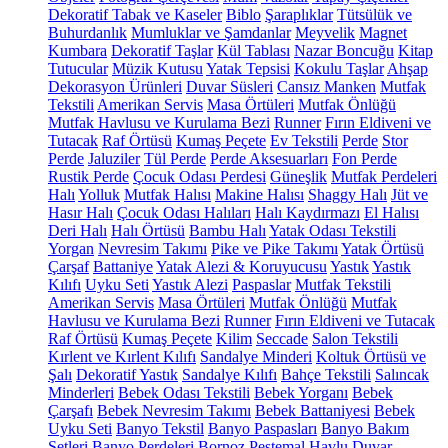
Dekoratif Tabak ve Kaseler
Biblo
Şaraplıklar
Tütsülük ve
Buhurdanlık
Mumluklar ve Şamdanlar
Meyvelik
Magnet
Kumbara
Dekoratif Taşlar
Kül Tablası
Nazar Boncuğu
Kitap
Tutucular
Müzik Kutusu
Yatak Tepsisi
Kokulu Taşlar
Ahşap
Dekorasyon Ürünleri
Duvar Süsleri
Cansız Manken
Mutfak
Tekstili
Amerikan Servis
Masa Örtüleri
Mutfak Önlüğü
Mutfak Havlusu ve Kurulama Bezi
Runner
Fırın Eldiveni ve
Tutacak
Raf Örtüsü
Kumaş Peçete
Ev Tekstili
Perde
Stor
Perde
Jaluziler
Tül Perde
Perde Aksesuarları
Fon Perde
Rustik Perde
Çocuk Odası Perdesi
Güneşlik
Mutfak Perdeleri
Halı
Yolluk
Mutfak Halısı
Makine Halısı
Shaggy Halı
Jüt ve
Hasır Halı
Çocuk Odası Halıları
Halı Kaydırmazı
El Halısı
Deri Halı
Halı Örtüsü
Bambu Halı
Yatak Odası Tekstili
Yorgan
Nevresim Takımı
Pike ve Pike Takımı
Yatak Örtüsü
Çarşaf
Battaniye
Yatak Alezi & Koruyucusu
Yastık
Yastık
Kılıfı
Uyku Seti
Yastık Alezi
Paspaslar
Mutfak Tekstili
Amerikan Servis
Masa Örtüleri
Mutfak Önlüğü
Mutfak
Havlusu ve Kurulama Bezi
Runner
Fırın Eldiveni ve Tutacak
Raf Örtüsü
Kumaş Peçete
Kilim
Seccade
Salon Tekstili
Kırlent ve Kırlent Kılıfı
Sandalye Minderi
Koltuk Örtüsü ve
Şalı
Dekoratif Yastık
Sandalye Kılıfı
Bahçe Tekstili
Salıncak
Minderleri
Bebek Odası Tekstili
Bebek Yorganı
Bebek
Çarşafı
Bebek Nevresim Takımı
Bebek Battaniyesi
Bebek
Uyku Seti
Banyo Tekstil
Banyo Paspasları
Banyo Bakım
Setleri
Banyo Perdeleri
Bornoz
Peştemal
Havlu
Duvar