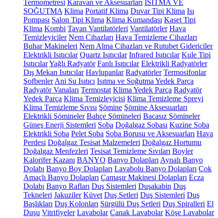
Termometresi
Karavan ve Aksesuarları
ISITMA VE
SOĞUTMA
Klima
Portatif Klima
Duvar Tipi Klima
Isı
Pompası
Salon Tipi Klima
Klima Kumandası
Kaset Tipi
Klima
Kombi
Tavan Vantilatörleri
Vantilatörler
Hava
Temizleyiciler
Nem Cihazları
Hava Temizleme Cihazları
Buhar Makineleri
Nem Alma Cihazları ve Rutubet Gidericiler
Elektrikli Isıtıcılar
Quartz Isıtıcılar
Infrared Isıtıcılar
Kule Tipi
Isıtıcılar
Yağlı Radyatör
Fanlı Isıtıcılar
Elektrikli Radyatörler
Dış Mekan Isıtıcılar
Havlupanlar
Radyatörler
Termosifonlar
Şofbenler
Ani Su Isıtıcı
Isıtma ve Soğutma Yedek Parça
Radyatör Vanaları
Termostat
Klima Yedek Parça
Radyatör
Yedek Parça
Klima Temizleyicisi
Klima Temizleme Spreyi
Klima Temizleme Sıvısı
Şömine
Şömine Aksesuarları
Elektrikli Şömineler
Bahçe Şömineleri
Bacasız Şömineler
Güneş Enerji Sistemleri
Soba
Doğalgaz Sobası
Kuzine Soba
Elektrikli Soba
Pelet Soba
Soba Borusu ve Aksesuarları
Hava
Perdesi
Doğalgaz Tesisat Malzemeleri
Doğalgaz Hortumu
Doğalgaz Menfezleri
Tesisat Temizleme Sıvıları
Boyler
Kalorifer Kazanı
BANYO
Banyo Dolapları
Aynalı Banyo
Dolabı
Banyo Boy Dolapları
Lavabolu Banyo Dolapları
Çok
Amaçlı Banyo Dolapları
Çamaşır Makinesi Dolapları
Ecza
Dolabı
Banyo Rafları
Duş Sistemleri
Duşakabin
Duş
Tekneleri
Jakuziler
Küvet
Duş Setleri
Duş Sistemleri
Duş
Başlıkları
Duş Kolonları
Sürgülü Duş Setleri
Duş Spiralleri
El
Duşu
Vitrifiyeler
Lavabolar
Çanak Lavabolar
Köşe Lavabolar