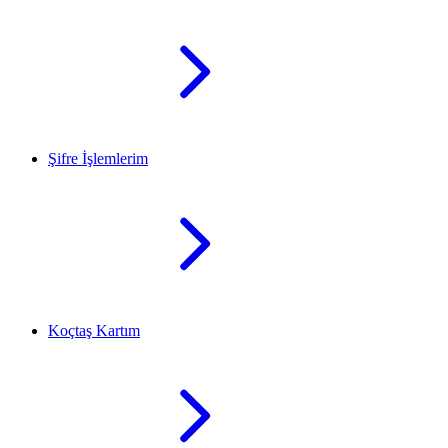
Şifre İşlemlerim
Koçtaş Kartım