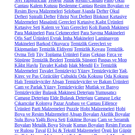
Sıvı Yapıştırıcılar
Tebeşir
Suluk
Resim Çantası
Pano
Okul
Çantası
Kalem Kutusu
Beslenme Çantası
Resim Boyaları ve
Resim Boya Malzemeleri
Selobant
Ajanda
Defter
Okul
Defteri
Spiralli Defter
Fihrist
Not Defteri
Bloknot
Kırtasiye
Malzemeleri
Masaüstü Gereçleri
Kırtasiye Kağıt Ürünleri
Kırtasiye Seti
Kalem ve Yazı Gereçleri
Koli Bandı Makinesi
Para Makineleri
Para Çekmeceleri
Para Sayma Makineleri
Ofis Sarf Ürünleri
Evrak İmha Makineleri
Laminasyon
Makineleri
Barkod Okuyucu
Temizlik Gereçleri ve
Ekipmanları
Temizlik Eldiveni
Temizlik Kovası
Temizlik,
Ovma Teli
Tüy Toplama Ürünleri
Faraş
Çekpas
Fırça ve
Süpürge
Temizlik Bezleri
Temizlik Süngeri
Paspas ve Mop
Kâğıt Havlu
Tuvalet Kağıdı
Islak Mendil
Ev Temizlik
Malzemeleri
Tuvalet Temizleyici
Yüzey Temizleyiciler
Yağ,
Kireç ve Pas Çözücüler
Çubuklu Oda Kokusu
Oda Kokusu
Halı Temizleyiciler
Ahşap Temizleyiciler ve Bakım Ürünleri
Cam ve Parlak Yüzey Temizleyiciler
Mutfak ve Banyo
Temizleyiciler
Bulaşık Makinesi Deterjanı
Yumuşatıcı
Çamaşır Deterjanı
Elde Bulaşık Deterjanı
Çamaşır Leke
Çıkarıcılar
Kolonya
Pazar Arabası ve Çantası
Eğlence
Ürünleri
Parti Malzemeleri
Puzzle
Hobi Malzemeleri
Hobi
Boya ve Resim Malzemeleri
Ahşap Boyaları
Akrilik Boyalar
Sulu Boya
Yağlı Boya Seti
Eskitme Boyası
Cam ve Seramik
Boyaları
Metalik Boya
Şövale
Kumaş Boyaları
Resim Fırçası
ve Rulosu
Tuval
El İşi & Tekstil Malzemeleri
Örgü İpi
Güpür