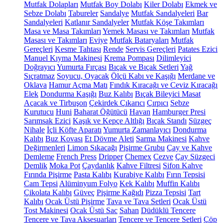
Mutfak Dolapları
Mutfak Boy Dolabı
Kiler Dolabı
Ekmek ve
Sebze Dolabı
Tabureler
Sandalye
Mutfak Sandalyeleri
Bar
Sandalyeleri
Katlanır Sandalyeler
Mutfak Köşe Takımları
Masa ve Masa Takımları
Yemek Masası ve Takımları
Mutfak
Masası ve Takımları
Eviye
Mutfak Bataryaları
Mutfak
Gereçleri
Kesme Tahtası
Rende
Servis Gereçleri
Patates Ezici
Manuel Kıyma Makinesi
Krema Pompası
Dilimleyici
Doğrayıcı
Yumurta Fırçası
Bıçak ve Bıçak Setleri
Yağ
Sıçratmaz
Soyucu, Oyacak
Ölçü Kabı ve Kaşığı
Merdane ve
Oklava
Hamur Açma Matı
Fındık Kıracağı ve Ceviz Kıracağı
Elek
Dondurma Kaşığı
Buz Kalıbı
Bıçak Bileyici Masat
Açacak ve Tirbuşon
Çekirdek Çıkarıcı
Çırpıcı
Sebze
Kurutucu
Huni
Baharat Öğütücü
Havan
Hamburger Presi
Sarımsak Ezici
Kaşık ve Kepçe Altlığı
Bıçak Standı
Süzgeç
Nihale
İçli Köfte Aparatı
Yumurta Zamanlayıcı
Dondurma
Kalıbı
Buz Kovası
Et Dövme Aleti
Sarma Makinesi
Kahve
Değirmenleri
Limon Sıkacağı
Pişirme Grubu
Çay ve Kahve
Demleme
French Press
Dripper
Chemex
Cezve
Çay Süzgeci
Demlik
Moka Pot
Çaydanlık
Kahve Filtresi
Sifon Kahve
Fırında Pişirme
Pasta Kalıbı
Kurabiye Kalıbı
Fırın Tepsisi
Cam Tepsi
Alüminyum Folyo
Kek Kalıbı
Muffin Kalıbı
Çikolata Kalıbı
Güveç
Pişirme Kağıdı
Pizza Tepsisi
Tart
Kalıbı
Ocak Üstü Pişirme
Tava ve Tava Setleri
Ocak Üstü
Tost Makinesi
Ocak Üstü Sac
Sahan
Düdüklü Tencere
Tencere ve Tava Aksesuarları
Tencere ve Tencere Setleri
Çöp