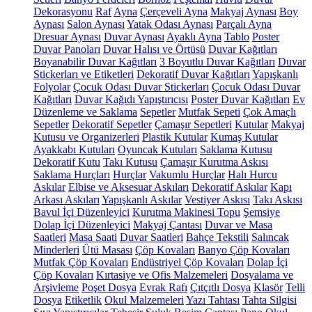
Dekorasyonu
Raf
Ayna
Çerçeveli Ayna
Makyaj Aynası
Boy
Aynası
Salon Aynası
Yatak Odası Aynası
Parçalı Ayna
Dresuar Aynası
Duvar Aynası
Ayaklı Ayna
Tablo
Poster
Duvar Panoları
Duvar Halısı ve Örtüsü
Duvar Kağıtları
Boyanabilir Duvar Kağıtları
3 Boyutlu Duvar Kağıtları
Duvar
Stickerları ve Etiketleri
Dekoratif Duvar Kağıtları
Yapışkanlı
Folyolar
Çocuk Odası Duvar Stickerları
Çocuk Odası Duvar
Kağıtları
Duvar Kağıdı Yapıştırıcısı
Poster Duvar Kağıtları
Ev
Düzenleme ve Saklama
Sepetler
Mutfak Sepeti
Çok Amaçlı
Sepetler
Dekoratif Sepetler
Çamaşır Sepetleri
Kutular
Makyaj
Kutusu ve Organizerleri
Plastik Kutular
Kumaş Kutular
Ayakkabı Kutuları
Oyuncak Kutuları
Saklama Kutusu
Dekoratif Kutu
Takı Kutusu
Çamaşır Kurutma Askısı
Saklama Hurçları
Hurçlar
Vakumlu Hurçlar
Halı Hurcu
Askılar
Elbise ve Aksesuar Askıları
Dekoratif Askılar
Kapı
Arkası Askıları
Yapışkanlı Askılar
Vestiyer Askısı
Takı Askısı
Bavul İçi Düzenleyici
Kurutma Makinesi Topu
Şemsiye
Dolap İçi Düzenleyici
Makyaj Çantası
Duvar ve Masa
Saatleri
Masa Saati
Duvar Saatleri
Bahçe Tekstili
Salıncak
Minderleri
Ütü Masası
Çöp Kovaları
Banyo Çöp Kovaları
Mutfak Çöp Kovaları
Endüstriyel Çöp Kovaları
Dolap İçi
Çöp Kovaları
Kırtasiye ve Ofis Malzemeleri
Dosyalama ve
Arşivleme
Poşet Dosya
Evrak Rafı
Çıtçıtlı Dosya
Klasör
Telli
Dosya
Etiketlik
Okul Malzemeleri
Yazı Tahtası
Tahta Silgisi