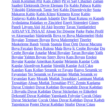
Akım Korumalı Priz
Kapı Zilleri
Pil ve Şarj Cihazları
Zaman
Saatleri
Elektronik Devre Elemanı
Fiş
Kablo Pabucu
Kablo
Yüksüğü
Elektronik Tamir Seti
Kablo Düzenleyiciler
Susta
Makaron Kablo
Kablo Klipsi
Klemens
Kroşe
Kablo
Toplayıcı
Kablo Kanalı
Adaptör
Duy
Buat Kutusu ve Kapağı
Aydınlatma Halatları ve Zincirleri
Enerji Sistemleri
Güneş
Paneli
Lityum Akü
Jel Akü
İnverter
Tavan Vantilatörleri
AHŞAP VE İNŞAAT
Ahşap Yer Döşeme
Parke
Parke Profil
ve Aksesuarları
Süpürgelik
Boya ve Boya Malzemeleri
Hobi
Boyaları
Tempare Boyası
Boya Malzemeleri
Tinerler
Maskeleme Bandı
Vernik
Spatula
Hışır Örtü
Duvar Macunu
Boya Fırçaları
Boya Rulosu
Mala
Boya
İç Cephe Boyalar
Dış
Cephe Boyalar
Astarlar
Metal Boyaları
Tavan Boyaları
Yağlı
Boyalar
Yalıtım Boyası
Sprey Boya
Kapı Boyası
Epoksi
Boyalar
Kapılar
Amerikan Kapılar
Melamin Kapılar
Çelik
Kapılar
Akordiyon Kapılar
Sürgülü Kapılar
Acil Çıkış
Kapıları
Kapı Kolları
Seramik ve Fayans
Banyo Seramik ve
Fayansları
Yer Seramik ve Fayansları
Mutfak Seramik ve
Fayansları
Karo
Mozaik
Mutfak Tezgahları
Laminant Mutfak
Tezgahları
Ahşap Mutfak Tezgahları
PVC Zemin Kaplama
Duvar Ürünleri
Duvar Kağıtları
Boyanabilir Duvar Kağıtları
3 Boyutlu Duvar Kağıtları
Duvar Stickerları ve Etiketleri
Dekoratif Duvar Kağıtları
Yapışkanlı Folyolar
Çocuk Odası
Duvar Stickerları
Çocuk Odası Duvar Kağıtları
Duvar Kağıdı
Yapıştırıcısı
Poster Duvar Kağıtları
Strafor
Duvar Çıtası