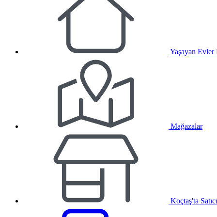
Yaşayan Evler
Mağazalar
Koçtaş'ta Satıc