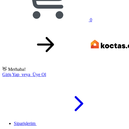
0
👋
Merhaba!
Giriş Yap veya Üye Ol
Siparişlerim