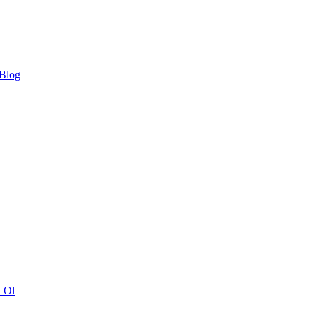
 Blog
ı Ol