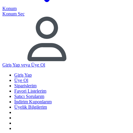
Konum
Konum Seç
Giriş Yap
veya Üye Ol
Giriş Yap
Üye Ol
Siparişlerim
Favori Listelerim
Satıcı Sorularım
İndirim Kuponlarım
Üyelik Bilgilerim