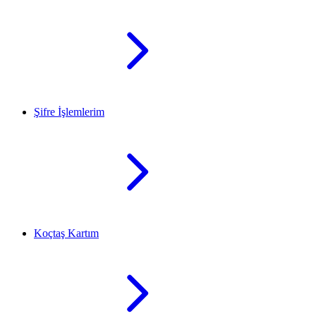
Şifre İşlemlerim
Koçtaş Kartım