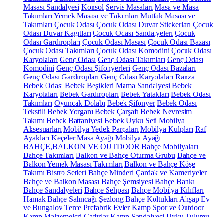
Masası Sandalyesi
Konsol
Servis Masaları
Masa ve Masa
Takımları
Yemek Masası ve Takımları
Mutfak Masası ve
Takımları
Çocuk Odası
Çocuk Odası Duvar Stickerları
Çocuk
Odası Duvar Kağıtları
Çocuk Odası Sandalyeleri
Çocuk
Odası Gardıropları
Çocuk Odası Masası
Çocuk Odası Bazası
Çocuk Odası Takımları
Çocuk Odası Komodini
Çocuk Odası
Karyolaları
Genç Odası
Genç Odası Takımları
Genç Odası
Komodini
Genç Odası Şifonyerleri
Genç Odası Bazaları
Genç Odası Gardıropları
Genç Odası Karyolaları
Ranza
Bebek Odası
Bebek Beşikleri
Mama Sandalyesi
Bebek
Karyolaları
Bebek Gardıropları
Bebek Yatakları
Bebek Odası
Takımları
Oyuncak Dolabı
Bebek Şifonyer
Bebek Odası
Tekstili
Bebek Yorganı
Bebek Çarşafı
Bebek Nevresim
Takımı
Bebek Battaniyesi
Bebek Uyku Seti
Mobilya
Aksesuarları
Mobilya Yedek Parçaları
Mobilya Kulpları
Raf
Ayakları
Keçeler
Masa Ayağı
Mobilya Ayağı
BAHÇE,BALKON VE OUTDOOR
Bahçe Mobilyaları
Bahçe Takımları
Balkon ve Bahçe Oturma Grubu
Bahçe ve
Balkon Yemek Masası Takımları
Balkon ve Bahçe Köşe
Takımı
Bistro Setleri
Bahçe Minderi
Çardak ve Kameriyeler
Bahçe ve Balkon Masası
Bahçe Şemsiyesi
Bahçe Bankı
Bahçe Sandalyeleri
Bahçe Sehpası
Bahçe Mobilya Kılıfları
Hamak
Bahçe Salıncağı
Şezlong
Bahçe Koltukları
Ahşap Ev
ve Bungalov
Tente
Prefabrik Evler
Kamp Spor ve Outdoor
Kamp Malzemeleri
Çadırlar
Kamp Sandalyesi
Uyku Tulumu