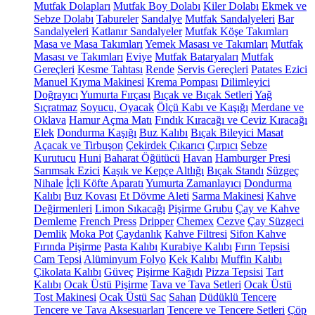
Mutfak Dolapları
Mutfak Boy Dolabı
Kiler Dolabı
Ekmek ve
Sebze Dolabı
Tabureler
Sandalye
Mutfak Sandalyeleri
Bar
Sandalyeleri
Katlanır Sandalyeler
Mutfak Köşe Takımları
Masa ve Masa Takımları
Yemek Masası ve Takımları
Mutfak
Masası ve Takımları
Eviye
Mutfak Bataryaları
Mutfak
Gereçleri
Kesme Tahtası
Rende
Servis Gereçleri
Patates Ezici
Manuel Kıyma Makinesi
Krema Pompası
Dilimleyici
Doğrayıcı
Yumurta Fırçası
Bıçak ve Bıçak Setleri
Yağ
Sıçratmaz
Soyucu, Oyacak
Ölçü Kabı ve Kaşığı
Merdane ve
Oklava
Hamur Açma Matı
Fındık Kıracağı ve Ceviz Kıracağı
Elek
Dondurma Kaşığı
Buz Kalıbı
Bıçak Bileyici Masat
Açacak ve Tirbuşon
Çekirdek Çıkarıcı
Çırpıcı
Sebze
Kurutucu
Huni
Baharat Öğütücü
Havan
Hamburger Presi
Sarımsak Ezici
Kaşık ve Kepçe Altlığı
Bıçak Standı
Süzgeç
Nihale
İçli Köfte Aparatı
Yumurta Zamanlayıcı
Dondurma
Kalıbı
Buz Kovası
Et Dövme Aleti
Sarma Makinesi
Kahve
Değirmenleri
Limon Sıkacağı
Pişirme Grubu
Çay ve Kahve
Demleme
French Press
Dripper
Chemex
Cezve
Çay Süzgeci
Demlik
Moka Pot
Çaydanlık
Kahve Filtresi
Sifon Kahve
Fırında Pişirme
Pasta Kalıbı
Kurabiye Kalıbı
Fırın Tepsisi
Cam Tepsi
Alüminyum Folyo
Kek Kalıbı
Muffin Kalıbı
Çikolata Kalıbı
Güveç
Pişirme Kağıdı
Pizza Tepsisi
Tart
Kalıbı
Ocak Üstü Pişirme
Tava ve Tava Setleri
Ocak Üstü
Tost Makinesi
Ocak Üstü Sac
Sahan
Düdüklü Tencere
Tencere ve Tava Aksesuarları
Tencere ve Tencere Setleri
Çöp