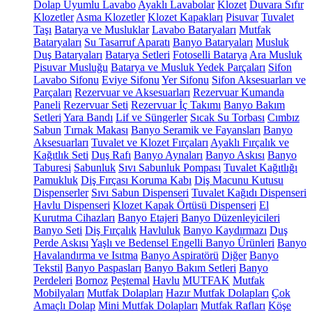
Dolap Uyumlu Lavabo
Ayaklı Lavabolar
Klozet
Duvara Sıfır
Klozetler
Asma Klozetler
Klozet Kapakları
Pisuvar
Tuvalet
Taşı
Batarya ve Musluklar
Lavabo Bataryaları
Mutfak
Bataryaları
Su Tasarruf Aparatı
Banyo Bataryaları
Musluk
Duş Bataryaları
Batarya Setleri
Fotoselli Batarya
Ara Musluk
Pisuvar Musluğu
Batarya ve Musluk Yedek Parçaları
Sifon
Lavabo Sifonu
Eviye Sifonu
Yer Sifonu
Sifon Aksesuarları ve
Parçaları
Rezervuar ve Aksesuarları
Rezervuar Kumanda
Paneli
Rezervuar Seti
Rezervuar İç Takımı
Banyo Bakım
Setleri
Yara Bandı
Lif ve Süngerler
Sıcak Su Torbası
Cımbız
Sabun
Tırnak Makası
Banyo Seramik ve Fayansları
Banyo
Aksesuarları
Tuvalet ve Klozet Fırçaları
Ayaklı Fırçalık ve
Kağıtlık Seti
Duş Rafı
Banyo Aynaları
Banyo Askısı
Banyo
Taburesi
Sabunluk
Sıvı Sabunluk Pompası
Tuvalet Kağıtlığı
Pamukluk
Diş Fırçası Koruma Kabı
Diş Macunu Kutusu
Dispenserler
Sıvı Sabun Dispenseri
Tuvalet Kağıdı Dispenseri
Havlu Dispenseri
Klozet Kapak Örtüsü Dispenseri
El
Kurutma Cihazları
Banyo Etajeri
Banyo Düzenleyicileri
Banyo Seti
Diş Fırçalık
Havluluk
Banyo Kaydırmazı
Duş
Perde Askısı
Yaşlı ve Bedensel Engelli Banyo Ürünleri
Banyo
Havalandırma ve Isıtma
Banyo Aspiratörü
Diğer
Banyo
Tekstil
Banyo Paspasları
Banyo Bakım Setleri
Banyo
Perdeleri
Bornoz
Peştemal
Havlu
MUTFAK
Mutfak
Mobilyaları
Mutfak Dolapları
Hazır Mutfak Dolapları
Çok
Amaçlı Dolap
Mini Mutfak Dolapları
Mutfak Rafları
Köşe