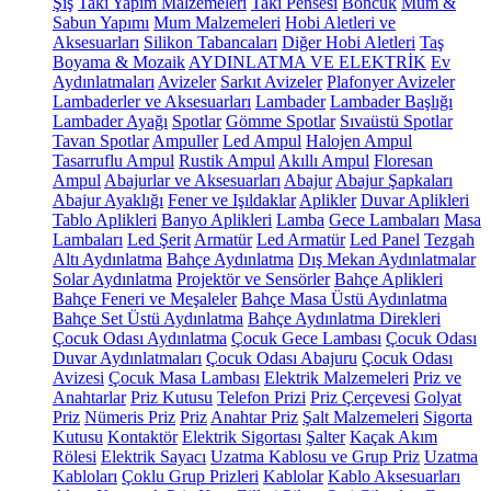
Şiş
Takı Yapım Malzemeleri
Takı Pensesi
Boncuk
Mum &
Sabun Yapımı
Mum Malzemeleri
Hobi Aletleri ve
Aksesuarları
Silikon Tabancaları
Diğer Hobi Aletleri
Taş
Boyama & Mozaik
AYDINLATMA VE ELEKTRİK
Ev
Aydınlatmaları
Avizeler
Sarkıt Avizeler
Plafonyer Avizeler
Lambaderler ve Aksesuarları
Lambader
Lambader Başlığı
Lambader Ayağı
Spotlar
Gömme Spotlar
Sıvaüstü Spotlar
Tavan Spotlar
Ampuller
Led Ampul
Halojen Ampul
Tasarruflu Ampul
Rustik Ampul
Akıllı Ampul
Floresan
Ampul
Abajurlar ve Aksesuarları
Abajur
Abajur Şapkaları
Abajur Ayaklığı
Fener ve Işıldaklar
Aplikler
Duvar Aplikleri
Tablo Aplikleri
Banyo Aplikleri
Lamba
Gece Lambaları
Masa
Lambaları
Led Şerit
Armatür
Led Armatür
Led Panel
Tezgah
Altı Aydınlatma
Bahçe Aydınlatma
Dış Mekan Aydınlatmalar
Solar Aydınlatma
Projektör ve Sensörler
Bahçe Aplikleri
Bahçe Feneri ve Meşaleler
Bahçe Masa Üstü Aydınlatma
Bahçe Set Üstü Aydınlatma
Bahçe Aydınlatma Direkleri
Çocuk Odası Aydınlatma
Çocuk Gece Lambası
Çocuk Odası
Duvar Aydınlatmaları
Çocuk Odası Abajuru
Çocuk Odası
Avizesi
Çocuk Masa Lambası
Elektrik Malzemeleri
Priz ve
Anahtarlar
Priz Kutusu
Telefon Prizi
Priz Çerçevesi
Golyat
Priz
Nümeris Priz
Priz
Anahtar Priz
Şalt Malzemeleri
Sigorta
Kutusu
Kontaktör
Elektrik Sigortası
Şalter
Kaçak Akım
Rölesi
Elektrik Sayacı
Uzatma Kablosu ve Grup Priz
Uzatma
Kabloları
Çoklu Grup Prizleri
Kablolar
Kablo Aksesuarları