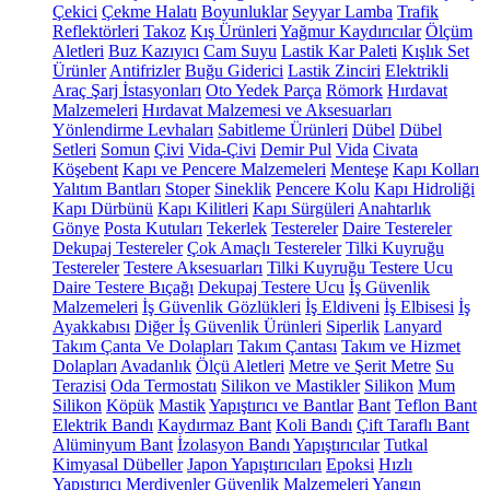
Çekici
Çekme Halatı
Boyunluklar
Seyyar Lamba
Trafik
Reflektörleri
Takoz
Kış Ürünleri
Yağmur Kaydırıcılar
Ölçüm
Aletleri
Buz Kazıyıcı
Cam Suyu
Lastik Kar Paleti
Kışlık Set
Ürünler
Antifrizler
Buğu Giderici
Lastik Zinciri
Elektrikli
Araç Şarj İstasyonları
Oto Yedek Parça
Römork
Hırdavat
Malzemeleri
Hırdavat Malzemesi ve Aksesuarları
Yönlendirme Levhaları
Sabitleme Ürünleri
Dübel
Dübel
Setleri
Somun
Çivi
Vida-Çivi
Demir Pul
Vida
Civata
Köşebent
Kapı ve Pencere Malzemeleri
Menteşe
Kapı Kolları
Yalıtım Bantları
Stoper
Sineklik
Pencere Kolu
Kapı Hidroliği
Kapı Dürbünü
Kapı Kilitleri
Kapı Sürgüleri
Anahtarlık
Gönye
Posta Kutuları
Tekerlek
Testereler
Daire Testereler
Dekupaj Testereler
Çok Amaçlı Testereler
Tilki Kuyruğu
Testereler
Testere Aksesuarları
Tilki Kuyruğu Testere Ucu
Daire Testere Bıçağı
Dekupaj Testere Ucu
İş Güvenlik
Malzemeleri
İş Güvenlik Gözlükleri
İş Eldiveni
İş Elbisesi
İş
Ayakkabısı
Diğer İş Güvenlik Ürünleri
Siperlik
Lanyard
Takım Çanta Ve Dolapları
Takım Çantası
Takım ve Hizmet
Dolapları
Avadanlık
Ölçü Aletleri
Metre ve Şerit Metre
Su
Terazisi
Oda Termostatı
Silikon ve Mastikler
Silikon
Mum
Silikon
Köpük
Mastik
Yapıştırıcı ve Bantlar
Bant
Teflon Bant
Elektrik Bandı
Kaydırmaz Bant
Koli Bandı
Çift Taraflı Bant
Alüminyum Bant
İzolasyon Bandı
Yapıştırıcılar
Tutkal
Kimyasal Dübeller
Japon Yapıştırıcıları
Epoksi
Hızlı
Yapıştırıcı
Merdivenler
Güvenlik Malzemeleri
Yangın