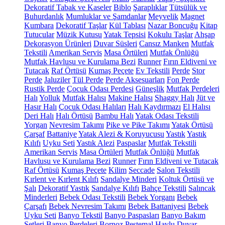
Dekoratif Tabak ve Kaseler
Biblo
Şaraplıklar
Tütsülük ve
Buhurdanlık
Mumluklar ve Şamdanlar
Meyvelik
Magnet
Kumbara
Dekoratif Taşlar
Kül Tablası
Nazar Boncuğu
Kitap
Tutucular
Müzik Kutusu
Yatak Tepsisi
Kokulu Taşlar
Ahşap
Dekorasyon Ürünleri
Duvar Süsleri
Cansız Manken
Mutfak
Tekstili
Amerikan Servis
Masa Örtüleri
Mutfak Önlüğü
Mutfak Havlusu ve Kurulama Bezi
Runner
Fırın Eldiveni ve
Tutacak
Raf Örtüsü
Kumaş Peçete
Ev Tekstili
Perde
Stor
Perde
Jaluziler
Tül Perde
Perde Aksesuarları
Fon Perde
Rustik Perde
Çocuk Odası Perdesi
Güneşlik
Mutfak Perdeleri
Halı
Yolluk
Mutfak Halısı
Makine Halısı
Shaggy Halı
Jüt ve
Hasır Halı
Çocuk Odası Halıları
Halı Kaydırmazı
El Halısı
Deri Halı
Halı Örtüsü
Bambu Halı
Yatak Odası Tekstili
Yorgan
Nevresim Takımı
Pike ve Pike Takımı
Yatak Örtüsü
Çarşaf
Battaniye
Yatak Alezi & Koruyucusu
Yastık
Yastık
Kılıfı
Uyku Seti
Yastık Alezi
Paspaslar
Mutfak Tekstili
Amerikan Servis
Masa Örtüleri
Mutfak Önlüğü
Mutfak
Havlusu ve Kurulama Bezi
Runner
Fırın Eldiveni ve Tutacak
Raf Örtüsü
Kumaş Peçete
Kilim
Seccade
Salon Tekstili
Kırlent ve Kırlent Kılıfı
Sandalye Minderi
Koltuk Örtüsü ve
Şalı
Dekoratif Yastık
Sandalye Kılıfı
Bahçe Tekstili
Salıncak
Minderleri
Bebek Odası Tekstili
Bebek Yorganı
Bebek
Çarşafı
Bebek Nevresim Takımı
Bebek Battaniyesi
Bebek
Uyku Seti
Banyo Tekstil
Banyo Paspasları
Banyo Bakım
Setleri
Banyo Perdeleri
Bornoz
Peştemal
Havlu
Duvar