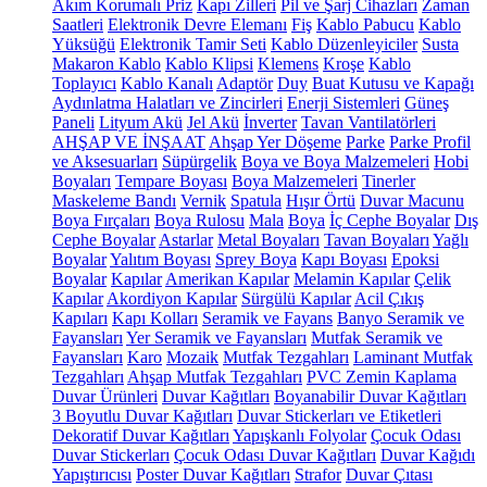
Akım Korumalı Priz
Kapı Zilleri
Pil ve Şarj Cihazları
Zaman
Saatleri
Elektronik Devre Elemanı
Fiş
Kablo Pabucu
Kablo
Yüksüğü
Elektronik Tamir Seti
Kablo Düzenleyiciler
Susta
Makaron Kablo
Kablo Klipsi
Klemens
Kroşe
Kablo
Toplayıcı
Kablo Kanalı
Adaptör
Duy
Buat Kutusu ve Kapağı
Aydınlatma Halatları ve Zincirleri
Enerji Sistemleri
Güneş
Paneli
Lityum Akü
Jel Akü
İnverter
Tavan Vantilatörleri
AHŞAP VE İNŞAAT
Ahşap Yer Döşeme
Parke
Parke Profil
ve Aksesuarları
Süpürgelik
Boya ve Boya Malzemeleri
Hobi
Boyaları
Tempare Boyası
Boya Malzemeleri
Tinerler
Maskeleme Bandı
Vernik
Spatula
Hışır Örtü
Duvar Macunu
Boya Fırçaları
Boya Rulosu
Mala
Boya
İç Cephe Boyalar
Dış
Cephe Boyalar
Astarlar
Metal Boyaları
Tavan Boyaları
Yağlı
Boyalar
Yalıtım Boyası
Sprey Boya
Kapı Boyası
Epoksi
Boyalar
Kapılar
Amerikan Kapılar
Melamin Kapılar
Çelik
Kapılar
Akordiyon Kapılar
Sürgülü Kapılar
Acil Çıkış
Kapıları
Kapı Kolları
Seramik ve Fayans
Banyo Seramik ve
Fayansları
Yer Seramik ve Fayansları
Mutfak Seramik ve
Fayansları
Karo
Mozaik
Mutfak Tezgahları
Laminant Mutfak
Tezgahları
Ahşap Mutfak Tezgahları
PVC Zemin Kaplama
Duvar Ürünleri
Duvar Kağıtları
Boyanabilir Duvar Kağıtları
3 Boyutlu Duvar Kağıtları
Duvar Stickerları ve Etiketleri
Dekoratif Duvar Kağıtları
Yapışkanlı Folyolar
Çocuk Odası
Duvar Stickerları
Çocuk Odası Duvar Kağıtları
Duvar Kağıdı
Yapıştırıcısı
Poster Duvar Kağıtları
Strafor
Duvar Çıtası