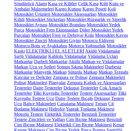
Söndürücü
Alarm
Kasa ve Kilitler
Çelik Kasa
Kilit
Kutu ve
Ambalaj Malzemeleri
Kargo Kutusu
Kargo Poşeti
Koli
Motosiklet Ürünleri
Motorsiklet Aksesuarları
Motosiklet
Kilidi
Motosiklet Stickerları
Motosiklet Rüzgarlık ve Siperlik
Motosiklet Aynası
Motosiklet Brandası
Motorsiklet Yedek
Parça
Motosiklet Fren Ekipmanları
Diğer Motosiklet Yedek
Parçaları
Motosiklet Fren ve Debriyaj Kolu
Motosiklet Kayışı
Motosiklet Zinciri
Motosiklet Giyim
Motorcu Eldiveni
Motorcu Botu ve Ayakkabısı
Motorcu Yağmurluk
Motosiklet
Kaskı
ELEKTRİKLİ EL ALETLERİ
Akülü Vidalamalar
Şarjlı Vidalamalar
Kablolu Vidalamalar
Vidalama Uçları
Matkaplar
Darbeli Matkaplar
Akülü Matkap ve Vidalamalar
Matkap Ucu ve Setleri
Somun Sıkma Makineleri
Darbesiz
Matkaplar
Manyetik Matkap
Sütunlu Matkap
Matkap Tezgahı
Kırıcılar ve Deliciler
Zımpara ve Polisaj
Zımpara Makineleri
Polisaj Makineleri
Planyalar
Zımpara Kağıdı ve Aksesuarları
Testereler
Daire Testereler
Dekupaj Testereler
Çok Amaçlı
Testereler
Tilki Kuyruğu Testereler
Testere Aksesuarları
Tilki
Kuyruğu Testere Ucu
Daire Testere Bıçağı
Dekupaj Testere
Ucu
Bahçe Makineleri
Çapalama Makinesi
Tırpan
Çit
Budama Makinesi
Hidrofor
Yaprak Toplama Makinesi
Motorlu Testere
Elektrikli Testereler
Benzinli Testereler
Testere Zincirleri ve Yağları
Çim Biçme Makinesi
Benzinli
Çim Biçme Makinesi
Elektrikli Çim Biçme Makinesi
Kenar
Kesme Makinesi
Çim Biçme Yedek Parça
Pompa
Santrifüj