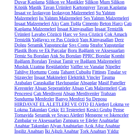
Duvar Kaplama
Silikon ve Mastikler
Silikon
Mum Silikon
Köpük
Mastik
Tavan Ürünleri
Kartonpiyer
Tavan Kaplama
İnşaat ve İzolasyon
İzolasyon Malzemeleri
Su Yalıtım
Malzemeleri
Isı Yalıtım Malzemeleri
Ses Yalıtım Malzemeleri
İnşaat Malzemeleri
Alçı
Cam Tuğla
Çimento
Beton Harcı
Çatı
Kaplama Malzemeleri
İnşaat Kimyasalları
İnşaat Temizlik
Ürünleri
Lavabo Çözücü
Harç ve Sıva Çözücü
Çok Amaçlı
Temizlik
Yağlayıcı ve Pas Çözücü
Yapı Kimyasalları
Derz
Dolgu
Seramik Yapıştırıcılar
Sıvı Conta
Strafor Yapıştırılar
Plastik Boru ve Ek Parçalar
Boru Bağlantı ve Aksesuarları
Temiz Su Boruları
Atık Su Boruları
PPRC Borular
Kombi
Bağlantı Boruları
Tesisat Tamir ve Bağlantı Malzemeleri
Musluk Uzatma
Regülatörler
Valfler ve Vanalar
Nipeller
Tahliye Hortumu
Conta
Taharet Çubuğu
Fittings
Tıpalar ve
Süzgeçler
İnşaat Makineleri
Elektrikli Vinçler
Taşıma
Arabaları
Caraskallar
Havlupanlar
Ahşaplar
Masif Paneller
Keresteler
Ahşap Seperatörler
Ahşap Çatı Malzemeleri
Çatı
Penceresi
Çatı Merdiveni
Ahşap Merdivenler
Trabzan
Sundurma
Menfezler
Banyo Menfezi
Su Deposu
HIRDAVAT EL ALETLERİ VE OTO
El Aletleri
Lokma ve
Lokma Takımları
Çekiç
El Testereleri
Kesici Grubu
Pense
Tornavida
Seramik ve Sıvacı Aletleri
Mengene ve İşkenceler
Zımbalar ve Aksesuarları
Zımpara ve Eğeler
Anahtarlar
Anahtar Takımları
Alyan Anahtarları
Açık Ağız Anahtar
İngiliz Anahtarı
İki Ağızlı Anahtar
Tork Anahtarı
Yıldız