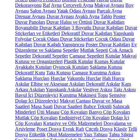
Dekorasyonu
Raf
Ayna
Çerçeveli Ayna
Makyaj Aynası
Boy
Aynası
Salon Aynası
Yatak Odası Aynası
Parçalı Ayna
Dresuar Aynası
Duvar Aynası
Ayaklı Ayna
Tablo
Poster
Duvar Panoları
Duvar Halısı ve Örtüsü
Duvar Kağıtları
Boyanabilir Duvar Kağıtları
3 Boyutlu Duvar Kağıtları
Duvar
Stickerları ve Etiketleri
Dekoratif Duvar Kağıtları
Yapışkanlı
Folyolar
Çocuk Odası Duvar Stickerları
Çocuk Odası Duvar
Kağıtları
Duvar Kağıdı Yapıştırıcısı
Poster Duvar Kağıtları
Ev
Düzenleme ve Saklama
Sepetler
Mutfak Sepeti
Çok Amaçlı
Sepetler
Dekoratif Sepetler
Çamaşır Sepetleri
Kutular
Makyaj
Kutusu ve Organizerleri
Plastik Kutular
Kumaş Kutular
Ayakkabı Kutuları
Oyuncak Kutuları
Saklama Kutusu
Dekoratif Kutu
Takı Kutusu
Çamaşır Kurutma Askısı
Saklama Hurçları
Hurçlar
Vakumlu Hurçlar
Halı Hurcu
Askılar
Elbise ve Aksesuar Askıları
Dekoratif Askılar
Kapı
Arkası Askıları
Yapışkanlı Askılar
Vestiyer Askısı
Takı Askısı
Bavul İçi Düzenleyici
Kurutma Makinesi Topu
Şemsiye
Dolap İçi Düzenleyici
Makyaj Çantası
Duvar ve Masa
Saatleri
Masa Saati
Duvar Saatleri
Bahçe Tekstili
Salıncak
Minderleri
Ütü Masası
Çöp Kovaları
Banyo Çöp Kovaları
Mutfak Çöp Kovaları
Endüstriyel Çöp Kovaları
Dolap İçi
Çöp Kovaları
Kırtasiye ve Ofis Malzemeleri
Dosyalama ve
Arşivleme
Poşet Dosya
Evrak Rafı
Çıtçıtlı Dosya
Klasör
Telli
Dosya
Etiketlik
Okul Malzemeleri
Yazı Tahtası
Tahta Silgisi