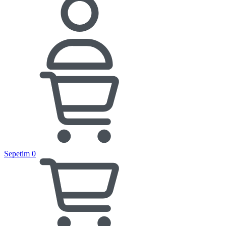
Sepetim
0