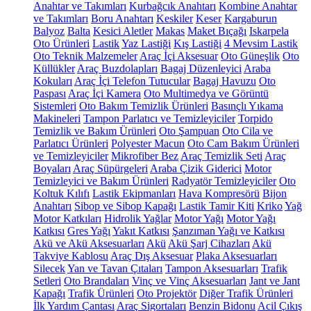
Anahtar ve Takımları
Kurbağcık Anahtarı
Kombine Anahtar
ve Takımları
Boru Anahtarı
Keskiler
Keser
Kargaburun
Balyoz
Balta
Kesici Aletler
Makas
Maket Bıçağı
Iskarpela
Oto Ürünleri
Lastik
Yaz Lastiği
Kış Lastiği
4 Mevsim Lastik
Oto Teknik Malzemeler
Araç İçi Aksesuar
Oto Güneşlik
Oto
Küllükler
Araç Buzdolapları
Bagaj Düzenleyici
Araba
Kokuları
Araç İçi Telefon Tutucular
Bagaj Havuzu
Oto
Paspası
Araç İçi Kamera
Oto Multimedya ve Görüntü
Sistemleri
Oto Bakım Temizlik Ürünleri
Basınçlı Yıkama
Makineleri
Tampon Parlatıcı ve Temizleyiciler
Torpido
Temizlik ve Bakım Ürünleri
Oto Şampuan
Oto Cila ve
Parlatıcı Ürünleri
Polyester Macun
Oto Cam Bakım Ürünleri
ve Temizleyiciler
Mikrofiber Bez
Araç Temizlik Seti
Araç
Boyaları
Araç Süpürgeleri
Araba Çizik Giderici
Motor
Temizleyici ve Bakım Ürünleri
Radyatör Temizleyiciler
Oto
Koltuk Kılıfı
Lastik Ekipmanları
Hava Kompresörü
Bijon
Anahtarı
Sibop ve Sibop Kapağı
Lastik Tamir Kiti
Kriko
Yağ
Motor Katkıları
Hidrolik Yağlar
Motor Yağı
Motor Yağı
Katkısı
Gres Yağı
Yakıt Katkısı
Şanzıman Yağı ve Katkısı
Akü ve Akü Aksesuarları
Akü
Akü Şarj Cihazları
Akü
Takviye Kablosu
Araç Dış Aksesuar
Plaka Aksesuarları
Silecek
Yan ve Tavan Çıtaları
Tampon Aksesuarları
Trafik
Setleri
Oto Brandaları
Vinç ve Vinç Aksesuarları
Jant ve Jant
Kapağı
Trafik Ürünleri
Oto Projektör
Diğer Trafik Ürünleri
İlk Yardım Çantası
Araç Sigortaları
Benzin Bidonu
Acil Çıkış