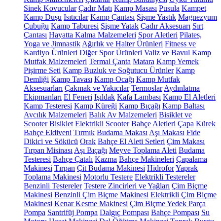
Sinek Kovucular
Çadır Matı
Kamp Masası
Pusula
Kampet
Kamp Duşu
Isıtıcılar
Kamp Çantası
Şişme Yastık
Magnezyum
Çubuğu
Kamp Taburesi
Şişme Yatak
Çadır Aksesuarı
Sırt
Çantası
Hayatta Kalma Malzemeleri
Spor Aletleri
Pilates,
Yoga ve Jimnastik
Ağırlık ve Halter Ürünleri
Fitness ve
Kardiyo Ürünleri
Diğer Spor Ürünleri
Valiz ve Bavul
Kamp
Mutfak Malzemeleri
Termal Çanta
Matara
Kamp Yemek
Pişirme Seti
Kamp Buzluk ve Soğutucu Ürünler
Kamp
Demliği
Kamp Tavası
Kamp Ocağı
Kamp Mutfak
Aksesuarları
Çakmak ve Yakıcılar
Termoslar
Aydınlatma
Ekipmanları
El Feneri
Işıldak
Kafa Lambası
Kamp El Aletleri
Kamp Testeresi
Kamp Küreği
Kamp Bıçağı
Kamp Baltası
Avcılık Malzemeleri
Balık Av Malzemeleri
Bisiklet ve
Scooter
Bisiklet
Elektrikli Scooter
Bahçe Aletleri
Çapa
Kürek
Bahçe Eldiveni
Tırmık
Budama Makası
Aşı Makası
Fide
Dikici ve Sökücü
Orak
Bahçe El Aleti Setleri
Çim Makası
Tırpan Misinası
Aşı Bıçağı
Meyve Toplama Aleti
Budama
Testeresi
Bahçe Çatalı
Kazma
Bahçe Makineleri
Çapalama
Makinesi
Tırpan
Çit Budama Makinesi
Hidrofor
Yaprak
Toplama Makinesi
Motorlu Testere
Elektrikli Testereler
Benzinli Testereler
Testere Zincirleri ve Yağları
Çim Biçme
Makinesi
Benzinli Çim Biçme Makinesi
Elektrikli Çim Biçme
Makinesi
Kenar Kesme Makinesi
Çim Biçme Yedek Parça
Pompa
Santrifüj Pompa
Dalgıç Pompası
Bahçe Pompası
Su