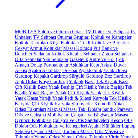
MOBİLYA
Salon ve Oturma Odası
TV Ünitesi ve Sehpası
Tv
Üniteleri
TV Sehpası
Oturma Grupları
Koltuk ve Kanepeler
Koltuk Takımları
Köşe Koltuklar
Tekli Koltuk ve Berjerler
Çekyat
Armut Koltuklar
Masaj Koltuğu
Puf
Bank ve
Benchler
Sallanan Koltuk
Kitaplık
Sehpalar
Zigon Sehpalar
Orta Sehpalar
Yan Sehpalar
Gazetelik
Antre ve Hol
Çok
Amaçlı Dolap
Portmantolar
Askılıklar
Kapı Askısı
Duvar
Askısı
Ayaklı Askılıklar
Dresuar
Ayakkabılık
Yatak Odası
Gardırop
Kapaklı Gardırop
Sürgülü Gardırop
Bez Gardırop
Açık Dolap
Köşe Gardırop
Yüklük
Baza
Tek Kişilik Baza
Çift Kişilik Baza
Yatak Başlığı
Çift Kişilik Yatak Başlığı
Tek
Kişilik Yatak Başlığı
Yatak
Çift Kişilik Yatak
Tek Kişilik
Yatak
Hasta Yatağı
Yatak Pedi & Şiltesi
Karyola
Tek Kişilik
Karyola
Çift Kişilik Karyola
Şifonyerler
Komodin
Yatak
Odası Takımları
Makyaj Masası
Takı Dolabı
Sandık
Paravan
Ofis ve Çalışma Mobilyaları
Çalışma ve Bilgisayar Masası
Oyuncu Koltukları
Çalışma ve Ofis Sandalyeleri
Keson
Ofis
Dolabı
Ofis Koltukları ve Kanepeleri
Ayaklı Küllükler
Laptop
Sehpası
Oyuncu Masası
Toplantı Masası
Ofis Masası ve
Takımları
Yemek Odası
Yemek Odası Takımları
Vitrin
Yemek