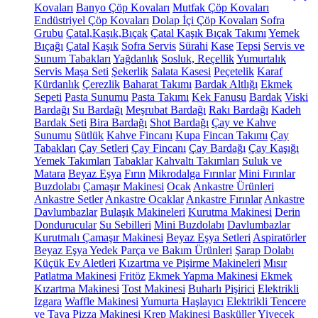
Kovaları
Banyo Çöp Kovaları
Mutfak Çöp Kovaları
Endüstriyel Çöp Kovaları
Dolap İçi Çöp Kovaları
Sofra
Grubu
Çatal,Kaşık,Bıçak
Çatal Kaşık Bıçak Takımı
Yemek
Bıçağı
Çatal
Kaşık
Sofra Servis
Sürahi
Kase
Tepsi
Servis ve
Sunum Tabakları
Yağdanlık
Sosluk, Reçellik
Yumurtalık
Servis Maşa Seti
Şekerlik
Salata Kasesi
Peçetelik
Karaf
Kürdanlık
Çerezlik
Baharat Takımı
Bardak Altlığı
Ekmek
Sepeti
Pasta Sunumu
Pasta Takımı
Kek Fanusu
Bardak
Viski
Bardağı
Su Bardağı
Meşrubat Bardağı
Rakı Bardağı
Kadeh
Bardak Seti
Bira Bardağı
Shot Bardağı
Çay ve Kahve
Sunumu
Sütlük
Kahve Fincanı
Kupa
Fincan Takımı
Çay
Tabakları
Çay Setleri
Çay Fincanı
Çay Bardağı
Çay Kaşığı
Yemek Takımları
Tabaklar
Kahvaltı Takımları
Suluk ve
Matara
Beyaz Eşya
Fırın
Mikrodalga Fırınlar
Mini Fırınlar
Buzdolabı
Çamaşır Makinesi
Ocak
Ankastre Ürünleri
Ankastre Setler
Ankastre Ocaklar
Ankastre Fırınlar
Ankastre
Davlumbazlar
Bulaşık Makineleri
Kurutma Makinesi
Derin
Dondurucular
Su Sebilleri
Mini Buzdolabı
Davlumbazlar
Kurutmalı Çamaşır Makinesi
Beyaz Eşya Setleri
Aspiratörler
Beyaz Eşya Yedek Parça ve Bakım Ürünleri
Şarap Dolabı
Küçük Ev Aletleri
Kızartma ve Pişirme Makineleri
Mısır
Patlatma Makinesi
Fritöz
Ekmek Yapma Makinesi
Ekmek
Kızartma Makinesi
Tost Makinesi
Buharlı Pişirici
Elektrikli
Izgara
Waffle Makinesi
Yumurta Haşlayıcı
Elektrikli Tencere
ve Tava
Pizza Makinesi
Krep Makinesi
Basküller
Yiyecek