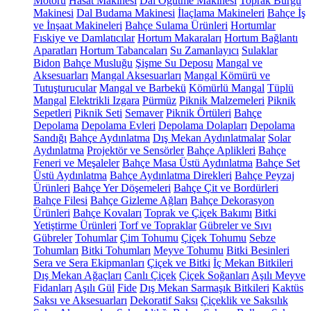
Motoru
Hasat Makinesi
Dal Öğütme Makinesi
Toprak Burgu
Makinesi
Dal Budama Makinesi
İlaçlama Makineleri
Bahçe İş
ve İnşaat Makineleri
Bahçe Sulama Ürünleri
Hortumlar
Fıskiye ve Damlatıcılar
Hortum Makaraları
Hortum Bağlantı
Aparatları
Hortum Tabancaları
Su Zamanlayıcı
Sulaklar
Bidon
Bahçe Musluğu
Şişme Su Deposu
Mangal ve
Aksesuarları
Mangal Aksesuarları
Mangal Kömürü ve
Tutuşturucular
Mangal ve Barbekü
Kömürlü Mangal
Tüplü
Mangal
Elektrikli Izgara
Pürmüz
Piknik Malzemeleri
Piknik
Sepetleri
Piknik Seti
Semaver
Piknik Örtüleri
Bahçe
Depolama
Depolama Evleri
Depolama Dolapları
Depolama
Sandığı
Bahçe Aydınlatma
Dış Mekan Aydınlatmalar
Solar
Aydınlatma
Projektör ve Sensörler
Bahçe Aplikleri
Bahçe
Feneri ve Meşaleler
Bahçe Masa Üstü Aydınlatma
Bahçe Set
Üstü Aydınlatma
Bahçe Aydınlatma Direkleri
Bahçe Peyzaj
Ürünleri
Bahçe Yer Döşemeleri
Bahçe Çit ve Bordürleri
Bahçe Filesi
Bahçe Gizleme Ağları
Bahçe Dekorasyon
Ürünleri
Bahçe Kovaları
Toprak ve Çiçek Bakımı
Bitki
Yetiştirme Ürünleri
Torf ve Topraklar
Gübreler ve Sıvı
Gübreler
Tohumlar
Çim Tohumu
Çiçek Tohumu
Sebze
Tohumları
Bitki Tohumları
Meyve Tohumu
Bitki Besinleri
Sera ve Sera Ekipmanları
Çiçek ve Bitki
İç Mekan Bitkileri
Dış Mekan Ağaçları
Canlı Çiçek
Çiçek Soğanları
Aşılı Meyve
Fidanları
Aşılı Gül
Fide
Dış Mekan Sarmaşık Bitkileri
Kaktüs
Saksı ve Aksesuarları
Dekoratif Saksı
Çiçeklik ve Saksılık