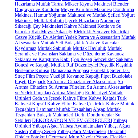
Hazırlama
Mutfak Tartısı
Mikser
Kıyma Makinesi
Blender
Doğrayıcı ve Rondolar
Meyve Kurutma Makinesi
Dondurma
Makinesi
Hamur Yoğurma Makinesi ve Mutfak Şefleri
Yoğurt
Makinesi
Mutfak Robotu
İçecek Hazırlama
Narenciye
Sıkacağı
Çay Makineleri
Kahve Makinesi
Kettle ve Su
Isıtıcılar
Katı Meyve Sıkacağı
Elektrikli Semaver
Elektrikli
Cezve
Küçük Ev Aletleri Yedek Parça ve Aksesuarları
Mutfak
Aksesuarları
Mutfak Seti
Bulaşıklık
Askı ve Kancalar
Kaydırmaz
Mutfak Sabunluk
Mutfak Havluluk
Mutfak
Seramik ve Fayansları
Saklama ve Düzenleme
Kavanoz
Saklama ve Karıştırma Kabı
Çöp Poşeti
Sebzelikler
Saklama
Bonesi ve Kapağı
Mutfak Raf Düzenleyici
Poşetlik
Kaşıklık
Beslenme Kutusu
Damacana Pompası
Ekmeklik
Sefer Tası
Streç Film
Peçete Yüzüğü
Kavanoz Kapağı
Pipet
Buzdolabı
Poşeti
Doypack
Su Arıtma Cihazları ve Aksesuarları
Su
Arıtma Cihazları
Su Arıtma Filtreleri
Su Arıtma Aksesuarları
ve Yedek Parçaları
Arıtma Musluğu
Endüstriyel Mutfak
Ürünleri
Gıda ve İçecek
Kahve
Filtre Kahve Kağıdı
Türk
Kahvesi
Kapsül Kahve
Filtre Kahve
Çekirdek Kahve
Mutfak
Tezgahları
Laminant Mutfak Tezgahları
Ahşap Mutfak
Tezgahları
Bulaşık Makineleri
Derin Dondurucular
Su
Sebilleri
DEKORASYON VE EV GEREÇLERİ
Yılbaşı
Ürünleri
Yılbaşı Ağacı
Yılbaşı Aydınlatmaları
Yılbaşı Ağacı
Süsleri
Yılbaşı Sepeti
Yılbaşı Parti Malzemeleri
Dekoratif
Objeler
Fotoğraf Çerçevesi
Mum
Vazolar
Yapay Çiçekler