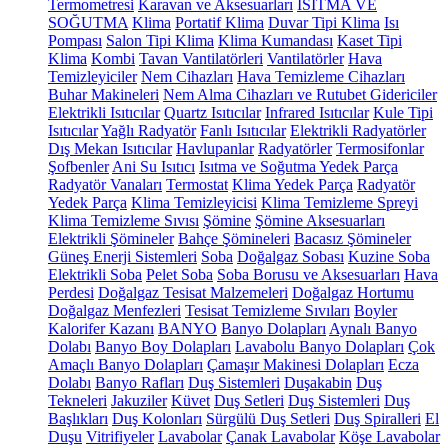
Termometresi
Karavan ve Aksesuarları
ISITMA VE
SOĞUTMA
Klima
Portatif Klima
Duvar Tipi Klima
Isı
Pompası
Salon Tipi Klima
Klima Kumandası
Kaset Tipi
Klima
Kombi
Tavan Vantilatörleri
Vantilatörler
Hava
Temizleyiciler
Nem Cihazları
Hava Temizleme Cihazları
Buhar Makineleri
Nem Alma Cihazları ve Rutubet Gidericiler
Elektrikli Isıtıcılar
Quartz Isıtıcılar
Infrared Isıtıcılar
Kule Tipi
Isıtıcılar
Yağlı Radyatör
Fanlı Isıtıcılar
Elektrikli Radyatörler
Dış Mekan Isıtıcılar
Havlupanlar
Radyatörler
Termosifonlar
Şofbenler
Ani Su Isıtıcı
Isıtma ve Soğutma Yedek Parça
Radyatör Vanaları
Termostat
Klima Yedek Parça
Radyatör
Yedek Parça
Klima Temizleyicisi
Klima Temizleme Spreyi
Klima Temizleme Sıvısı
Şömine
Şömine Aksesuarları
Elektrikli Şömineler
Bahçe Şömineleri
Bacasız Şömineler
Güneş Enerji Sistemleri
Soba
Doğalgaz Sobası
Kuzine Soba
Elektrikli Soba
Pelet Soba
Soba Borusu ve Aksesuarları
Hava
Perdesi
Doğalgaz Tesisat Malzemeleri
Doğalgaz Hortumu
Doğalgaz Menfezleri
Tesisat Temizleme Sıvıları
Boyler
Kalorifer Kazanı
BANYO
Banyo Dolapları
Aynalı Banyo
Dolabı
Banyo Boy Dolapları
Lavabolu Banyo Dolapları
Çok
Amaçlı Banyo Dolapları
Çamaşır Makinesi Dolapları
Ecza
Dolabı
Banyo Rafları
Duş Sistemleri
Duşakabin
Duş
Tekneleri
Jakuziler
Küvet
Duş Setleri
Duş Sistemleri
Duş
Başlıkları
Duş Kolonları
Sürgülü Duş Setleri
Duş Spiralleri
El
Duşu
Vitrifiyeler
Lavabolar
Çanak Lavabolar
Köşe Lavabolar