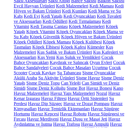
Saksı Aksesuarları
Saksı Altlığı
Bahçe Saksısı
Balkon Saksısı
Evcil Hayvan Ürünleri
Kedi Malzemeleri
Kedi Maması
Kedi
Hijyen ve Bakım Ürünleri
Kedi Kumları
Kedi Mama ve Su
Kabı
Kedi Evi
Kedi Yatağı
Kedi Oyuncakları
Kedi Tuvaleti
ve Aksesuarları
Kedi Ödülleri
Kedi Tırmalaması
Kedi
Vitamini
Kedi Taşıma Çantası
Köpek Malzemeleri
Köpek
Yatağı
Köpek Vitamini
Köpek Oyuncakları
Köpek Mama ve
Su Kabı
Köpek Güvenlik
Köpek Hijyen ve Bakım Ürünleri
Köpek Ödülleri
Köpek Maması
Köpek Kulübesi
Köpek
Tasmaları
Köpek Elbisesi
Köpek Kafesi
Kümesler
Kuş
Malzemeleri
Kuş Sağlık ve Bakım Ürünleri
Kuş Kafesleri ve
Aksesuarları
Kuş Yemi
Kuş Suluk ve Yemlikleri
Çocuk
Bahçe Oyuncakları
Kaydırak ve Salıncak
Oyun Evleri
Çocuk
Bahçe Sandalyeleri
Çocuk Bahçe Masaları
Uçurtma
Çocuk
Scooter
Çocuk Kaykay
Su Tabancası
Şişme Oyuncaklar
Akülü Araba
Su Aktivite Ürünleri
Şişme Havuz
Şişme Deniz
Yatağı
Şişme Deniz Topu
Can Yeleği
Can Simidi ve Deniz
Simidi
Şişme Deniz Kolluğu
Şişme Bot
Havuz Bonesi
Kano
Havuz Malzemeleri
Havuz Yapı Malzemeleri
Nozul
Havuz
Kenar Izgarası
Havuz Filtresi
Havuz Örtü Sistemleri
Su
Perdesi
Havuz Dip Süzgeç
Havuz ve Dozaj Pompası
Havuz
Kimyasalları
Havuz Temizlik Ekipmanları
Havuz Süpürge
Hortumu
Havuz Kepçesi
Havuz Robotu
Havuz Süpürgesi ve
Fırçası
Havuz Merdiveni
Havuz Duşu ve Masaj Jeti
Havuz
Aydınlatma ve Isıtma
Havuz Trafosu
Havuz Ampulü
Havuz