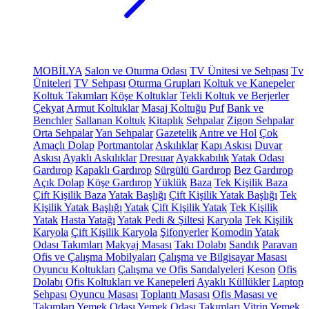
MOBİLYA
Salon ve Oturma Odası
TV Ünitesi ve Sehpası
Tv
Üniteleri
TV Sehpası
Oturma Grupları
Koltuk ve Kanepeler
Koltuk Takımları
Köşe Koltuklar
Tekli Koltuk ve Berjerler
Çekyat
Armut Koltuklar
Masaj Koltuğu
Puf
Bank ve
Benchler
Sallanan Koltuk
Kitaplık
Sehpalar
Zigon Sehpalar
Orta Sehpalar
Yan Sehpalar
Gazetelik
Antre ve Hol
Çok
Amaçlı Dolap
Portmantolar
Askılıklar
Kapı Askısı
Duvar
Askısı
Ayaklı Askılıklar
Dresuar
Ayakkabılık
Yatak Odası
Gardırop
Kapaklı Gardırop
Sürgülü Gardırop
Bez Gardırop
Açık Dolap
Köşe Gardırop
Yüklük
Baza
Tek Kişilik Baza
Çift Kişilik Baza
Yatak Başlığı
Çift Kişilik Yatak Başlığı
Tek
Kişilik Yatak Başlığı
Yatak
Çift Kişilik Yatak
Tek Kişilik
Yatak
Hasta Yatağı
Yatak Pedi & Şiltesi
Karyola
Tek Kişilik
Karyola
Çift Kişilik Karyola
Şifonyerler
Komodin
Yatak
Odası Takımları
Makyaj Masası
Takı Dolabı
Sandık
Paravan
Ofis ve Çalışma Mobilyaları
Çalışma ve Bilgisayar Masası
Oyuncu Koltukları
Çalışma ve Ofis Sandalyeleri
Keson
Ofis
Dolabı
Ofis Koltukları ve Kanepeleri
Ayaklı Küllükler
Laptop
Sehpası
Oyuncu Masası
Toplantı Masası
Ofis Masası ve
Takımları
Yemek Odası
Yemek Odası Takımları
Vitrin
Yemek