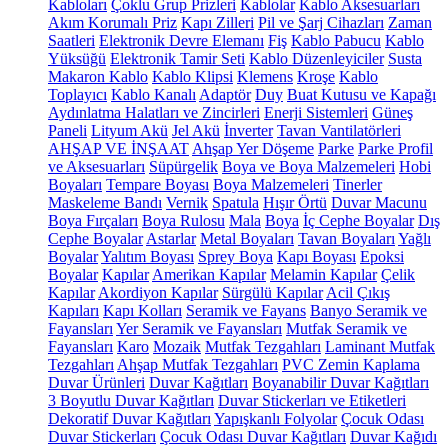
Kabloları
Çoklu Grup Prizleri
Kablolar
Kablo Aksesuarları
Akım Korumalı Priz
Kapı Zilleri
Pil ve Şarj Cihazları
Zaman
Saatleri
Elektronik Devre Elemanı
Fiş
Kablo Pabucu
Kablo
Yüksüğü
Elektronik Tamir Seti
Kablo Düzenleyiciler
Susta
Makaron Kablo
Kablo Klipsi
Klemens
Kroşe
Kablo
Toplayıcı
Kablo Kanalı
Adaptör
Duy
Buat Kutusu ve Kapağı
Aydınlatma Halatları ve Zincirleri
Enerji Sistemleri
Güneş
Paneli
Lityum Akü
Jel Akü
İnverter
Tavan Vantilatörleri
AHŞAP VE İNŞAAT
Ahşap Yer Döşeme
Parke
Parke Profil
ve Aksesuarları
Süpürgelik
Boya ve Boya Malzemeleri
Hobi
Boyaları
Tempare Boyası
Boya Malzemeleri
Tinerler
Maskeleme Bandı
Vernik
Spatula
Hışır Örtü
Duvar Macunu
Boya Fırçaları
Boya Rulosu
Mala
Boya
İç Cephe Boyalar
Dış
Cephe Boyalar
Astarlar
Metal Boyaları
Tavan Boyaları
Yağlı
Boyalar
Yalıtım Boyası
Sprey Boya
Kapı Boyası
Epoksi
Boyalar
Kapılar
Amerikan Kapılar
Melamin Kapılar
Çelik
Kapılar
Akordiyon Kapılar
Sürgülü Kapılar
Acil Çıkış
Kapıları
Kapı Kolları
Seramik ve Fayans
Banyo Seramik ve
Fayansları
Yer Seramik ve Fayansları
Mutfak Seramik ve
Fayansları
Karo
Mozaik
Mutfak Tezgahları
Laminant Mutfak
Tezgahları
Ahşap Mutfak Tezgahları
PVC Zemin Kaplama
Duvar Ürünleri
Duvar Kağıtları
Boyanabilir Duvar Kağıtları
3 Boyutlu Duvar Kağıtları
Duvar Stickerları ve Etiketleri
Dekoratif Duvar Kağıtları
Yapışkanlı Folyolar
Çocuk Odası
Duvar Stickerları
Çocuk Odası Duvar Kağıtları
Duvar Kağıdı