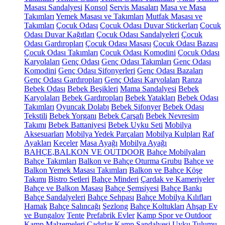
Masası Sandalyesi
Konsol
Servis Masaları
Masa ve Masa
Takımları
Yemek Masası ve Takımları
Mutfak Masası ve
Takımları
Çocuk Odası
Çocuk Odası Duvar Stickerları
Çocuk
Odası Duvar Kağıtları
Çocuk Odası Sandalyeleri
Çocuk
Odası Gardıropları
Çocuk Odası Masası
Çocuk Odası Bazası
Çocuk Odası Takımları
Çocuk Odası Komodini
Çocuk Odası
Karyolaları
Genç Odası
Genç Odası Takımları
Genç Odası
Komodini
Genç Odası Şifonyerleri
Genç Odası Bazaları
Genç Odası Gardıropları
Genç Odası Karyolaları
Ranza
Bebek Odası
Bebek Beşikleri
Mama Sandalyesi
Bebek
Karyolaları
Bebek Gardıropları
Bebek Yatakları
Bebek Odası
Takımları
Oyuncak Dolabı
Bebek Şifonyer
Bebek Odası
Tekstili
Bebek Yorganı
Bebek Çarşafı
Bebek Nevresim
Takımı
Bebek Battaniyesi
Bebek Uyku Seti
Mobilya
Aksesuarları
Mobilya Yedek Parçaları
Mobilya Kulpları
Raf
Ayakları
Keçeler
Masa Ayağı
Mobilya Ayağı
BAHÇE,BALKON VE OUTDOOR
Bahçe Mobilyaları
Bahçe Takımları
Balkon ve Bahçe Oturma Grubu
Bahçe ve
Balkon Yemek Masası Takımları
Balkon ve Bahçe Köşe
Takımı
Bistro Setleri
Bahçe Minderi
Çardak ve Kameriyeler
Bahçe ve Balkon Masası
Bahçe Şemsiyesi
Bahçe Bankı
Bahçe Sandalyeleri
Bahçe Sehpası
Bahçe Mobilya Kılıfları
Hamak
Bahçe Salıncağı
Şezlong
Bahçe Koltukları
Ahşap Ev
ve Bungalov
Tente
Prefabrik Evler
Kamp Spor ve Outdoor
Kamp Malzemeleri
Çadırlar
Kamp Sandalyesi
Uyku Tulumu