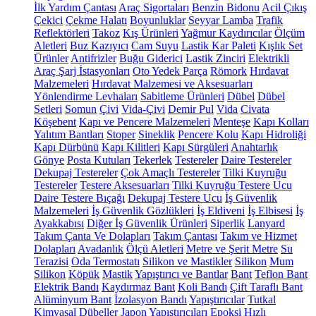
İlk Yardım Çantası
Araç Sigortaları
Benzin Bidonu
Acil Çıkış
Çekici
Çekme Halatı
Boyunluklar
Seyyar Lamba
Trafik
Reflektörleri
Takoz
Kış Ürünleri
Yağmur Kaydırıcılar
Ölçüm
Aletleri
Buz Kazıyıcı
Cam Suyu
Lastik Kar Paleti
Kışlık Set
Ürünler
Antifrizler
Buğu Giderici
Lastik Zinciri
Elektrikli
Araç Şarj İstasyonları
Oto Yedek Parça
Römork
Hırdavat
Malzemeleri
Hırdavat Malzemesi ve Aksesuarları
Yönlendirme Levhaları
Sabitleme Ürünleri
Dübel
Dübel
Setleri
Somun
Çivi
Vida-Çivi
Demir Pul
Vida
Civata
Köşebent
Kapı ve Pencere Malzemeleri
Menteşe
Kapı Kolları
Yalıtım Bantları
Stoper
Sineklik
Pencere Kolu
Kapı Hidroliği
Kapı Dürbünü
Kapı Kilitleri
Kapı Sürgüleri
Anahtarlık
Gönye
Posta Kutuları
Tekerlek
Testereler
Daire Testereler
Dekupaj Testereler
Çok Amaçlı Testereler
Tilki Kuyruğu
Testereler
Testere Aksesuarları
Tilki Kuyruğu Testere Ucu
Daire Testere Bıçağı
Dekupaj Testere Ucu
İş Güvenlik
Malzemeleri
İş Güvenlik Gözlükleri
İş Eldiveni
İş Elbisesi
İş
Ayakkabısı
Diğer İş Güvenlik Ürünleri
Siperlik
Lanyard
Takım Çanta Ve Dolapları
Takım Çantası
Takım ve Hizmet
Dolapları
Avadanlık
Ölçü Aletleri
Metre ve Şerit Metre
Su
Terazisi
Oda Termostatı
Silikon ve Mastikler
Silikon
Mum
Silikon
Köpük
Mastik
Yapıştırıcı ve Bantlar
Bant
Teflon Bant
Elektrik Bandı
Kaydırmaz Bant
Koli Bandı
Çift Taraflı Bant
Alüminyum Bant
İzolasyon Bandı
Yapıştırıcılar
Tutkal
Kimyasal Dübeller
Japon Yapıştırıcıları
Epoksi
Hızlı