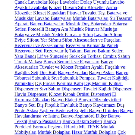
Çanak Lavabolar
Köşe Lavabolar
Dolap Uyumlu Lavabo
Ayaklı Lavabolar
Klozet
Duvara Sıfır Klozetler
Asma
Klozetler
Klozet Kapakları
Pisuvar
Tuvalet Taşı
Batarya ve
Musluklar
Lavabo Bataryaları
Mutfak Bataryaları
Su Tasarruf
Aparatı
Banyo Bataryaları
Musluk
Duş Bataryaları
Batarya
Setleri
Fotoselli Batarya
Ara Musluk
Pisuvar Musluğu
Batarya ve Musluk Yedek Parçaları
Sifon
Lavabo Sifonu
Eviye Sifonu
Yer Sifonu
Sifon Aksesuarları ve Parçaları
Rezervuar ve Aksesuarları
Rezervuar Kumanda Paneli
Rezervuar Seti
Rezervuar İç Takımı
Banyo Bakım Setleri
Yara Bandı
Lif ve Süngerler
Sıcak Su Torbası
Cımbız
Sabun
Tırnak Makası
Banyo Seramik ve Fayansları
Banyo
Aksesuarları
Tuvalet ve Klozet Fırçaları
Ayaklı Fırçalık ve
Kağıtlık Seti
Duş Rafı
Banyo Aynaları
Banyo Askısı
Banyo
Taburesi
Sabunluk
Sıvı Sabunluk Pompası
Tuvalet Kağıtlığı
Pamukluk
Diş Fırçası Koruma Kabı
Diş Macunu Kutusu
Dispenserler
Sıvı Sabun Dispenseri
Tuvalet Kağıdı Dispenseri
Havlu Dispenseri
Klozet Kapak Örtüsü Dispenseri
El
Kurutma Cihazları
Banyo Etajeri
Banyo Düzenleyicileri
Banyo Seti
Diş Fırçalık
Havluluk
Banyo Kaydırmazı
Duş
Perde Askısı
Yaşlı ve Bedensel Engelli Banyo Ürünleri
Banyo
Havalandırma ve Isıtma
Banyo Aspiratörü
Diğer
Banyo
Tekstil
Banyo Paspasları
Banyo Bakım Setleri
Banyo
Perdeleri
Bornoz
Peştemal
Havlu
MUTFAK
Mutfak
Mobilyaları
Mutfak Dolapları
Hazır Mutfak Dolapları
Çok