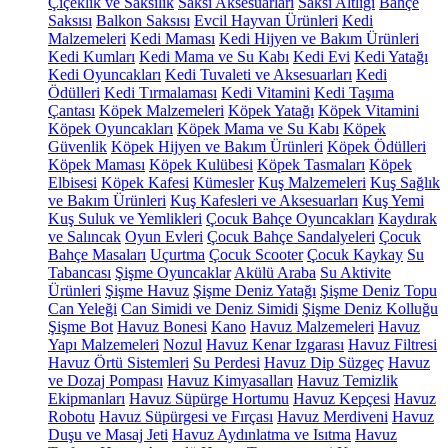
Çiçeklik ve Saksılık
Saksı Aksesuarları
Saksı Altlığı
Bahçe
Saksısı
Balkon Saksısı
Evcil Hayvan Ürünleri
Kedi
Malzemeleri
Kedi Maması
Kedi Hijyen ve Bakım Ürünleri
Kedi Kumları
Kedi Mama ve Su Kabı
Kedi Evi
Kedi Yatağı
Kedi Oyuncakları
Kedi Tuvaleti ve Aksesuarları
Kedi
Ödülleri
Kedi Tırmalaması
Kedi Vitamini
Kedi Taşıma
Çantası
Köpek Malzemeleri
Köpek Yatağı
Köpek Vitamini
Köpek Oyuncakları
Köpek Mama ve Su Kabı
Köpek
Güvenlik
Köpek Hijyen ve Bakım Ürünleri
Köpek Ödülleri
Köpek Maması
Köpek Kulübesi
Köpek Tasmaları
Köpek
Elbisesi
Köpek Kafesi
Kümesler
Kuş Malzemeleri
Kuş Sağlık
ve Bakım Ürünleri
Kuş Kafesleri ve Aksesuarları
Kuş Yemi
Kuş Suluk ve Yemlikleri
Çocuk Bahçe Oyuncakları
Kaydırak
ve Salıncak
Oyun Evleri
Çocuk Bahçe Sandalyeleri
Çocuk
Bahçe Masaları
Uçurtma
Çocuk Scooter
Çocuk Kaykay
Su
Tabancası
Şişme Oyuncaklar
Akülü Araba
Su Aktivite
Ürünleri
Şişme Havuz
Şişme Deniz Yatağı
Şişme Deniz Topu
Can Yeleği
Can Simidi ve Deniz Simidi
Şişme Deniz Kolluğu
Şişme Bot
Havuz Bonesi
Kano
Havuz Malzemeleri
Havuz
Yapı Malzemeleri
Nozul
Havuz Kenar Izgarası
Havuz Filtresi
Havuz Örtü Sistemleri
Su Perdesi
Havuz Dip Süzgeç
Havuz
ve Dozaj Pompası
Havuz Kimyasalları
Havuz Temizlik
Ekipmanları
Havuz Süpürge Hortumu
Havuz Kepçesi
Havuz
Robotu
Havuz Süpürgesi ve Fırçası
Havuz Merdiveni
Havuz
Duşu ve Masaj Jeti
Havuz Aydınlatma ve Isıtma
Havuz