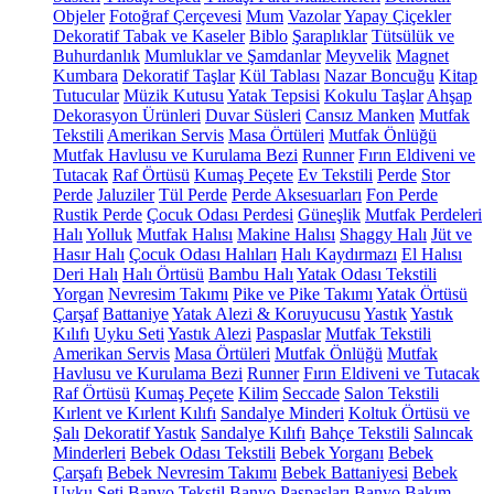
Objeler
Fotoğraf Çerçevesi
Mum
Vazolar
Yapay Çiçekler
Dekoratif Tabak ve Kaseler
Biblo
Şaraplıklar
Tütsülük ve
Buhurdanlık
Mumluklar ve Şamdanlar
Meyvelik
Magnet
Kumbara
Dekoratif Taşlar
Kül Tablası
Nazar Boncuğu
Kitap
Tutucular
Müzik Kutusu
Yatak Tepsisi
Kokulu Taşlar
Ahşap
Dekorasyon Ürünleri
Duvar Süsleri
Cansız Manken
Mutfak
Tekstili
Amerikan Servis
Masa Örtüleri
Mutfak Önlüğü
Mutfak Havlusu ve Kurulama Bezi
Runner
Fırın Eldiveni ve
Tutacak
Raf Örtüsü
Kumaş Peçete
Ev Tekstili
Perde
Stor
Perde
Jaluziler
Tül Perde
Perde Aksesuarları
Fon Perde
Rustik Perde
Çocuk Odası Perdesi
Güneşlik
Mutfak Perdeleri
Halı
Yolluk
Mutfak Halısı
Makine Halısı
Shaggy Halı
Jüt ve
Hasır Halı
Çocuk Odası Halıları
Halı Kaydırmazı
El Halısı
Deri Halı
Halı Örtüsü
Bambu Halı
Yatak Odası Tekstili
Yorgan
Nevresim Takımı
Pike ve Pike Takımı
Yatak Örtüsü
Çarşaf
Battaniye
Yatak Alezi & Koruyucusu
Yastık
Yastık
Kılıfı
Uyku Seti
Yastık Alezi
Paspaslar
Mutfak Tekstili
Amerikan Servis
Masa Örtüleri
Mutfak Önlüğü
Mutfak
Havlusu ve Kurulama Bezi
Runner
Fırın Eldiveni ve Tutacak
Raf Örtüsü
Kumaş Peçete
Kilim
Seccade
Salon Tekstili
Kırlent ve Kırlent Kılıfı
Sandalye Minderi
Koltuk Örtüsü ve
Şalı
Dekoratif Yastık
Sandalye Kılıfı
Bahçe Tekstili
Salıncak
Minderleri
Bebek Odası Tekstili
Bebek Yorganı
Bebek
Çarşafı
Bebek Nevresim Takımı
Bebek Battaniyesi
Bebek
Uyku Seti
Banyo Tekstil
Banyo Paspasları
Banyo Bakım