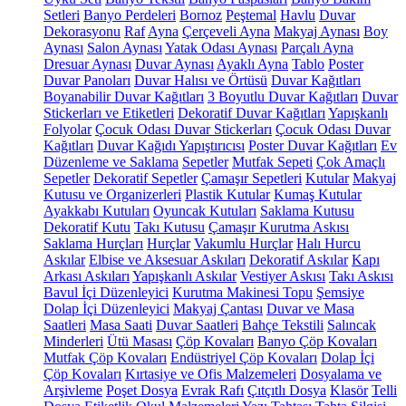
Setleri
Banyo Perdeleri
Bornoz
Peştemal
Havlu
Duvar
Dekorasyonu
Raf
Ayna
Çerçeveli Ayna
Makyaj Aynası
Boy
Aynası
Salon Aynası
Yatak Odası Aynası
Parçalı Ayna
Dresuar Aynası
Duvar Aynası
Ayaklı Ayna
Tablo
Poster
Duvar Panoları
Duvar Halısı ve Örtüsü
Duvar Kağıtları
Boyanabilir Duvar Kağıtları
3 Boyutlu Duvar Kağıtları
Duvar
Stickerları ve Etiketleri
Dekoratif Duvar Kağıtları
Yapışkanlı
Folyolar
Çocuk Odası Duvar Stickerları
Çocuk Odası Duvar
Kağıtları
Duvar Kağıdı Yapıştırıcısı
Poster Duvar Kağıtları
Ev
Düzenleme ve Saklama
Sepetler
Mutfak Sepeti
Çok Amaçlı
Sepetler
Dekoratif Sepetler
Çamaşır Sepetleri
Kutular
Makyaj
Kutusu ve Organizerleri
Plastik Kutular
Kumaş Kutular
Ayakkabı Kutuları
Oyuncak Kutuları
Saklama Kutusu
Dekoratif Kutu
Takı Kutusu
Çamaşır Kurutma Askısı
Saklama Hurçları
Hurçlar
Vakumlu Hurçlar
Halı Hurcu
Askılar
Elbise ve Aksesuar Askıları
Dekoratif Askılar
Kapı
Arkası Askıları
Yapışkanlı Askılar
Vestiyer Askısı
Takı Askısı
Bavul İçi Düzenleyici
Kurutma Makinesi Topu
Şemsiye
Dolap İçi Düzenleyici
Makyaj Çantası
Duvar ve Masa
Saatleri
Masa Saati
Duvar Saatleri
Bahçe Tekstili
Salıncak
Minderleri
Ütü Masası
Çöp Kovaları
Banyo Çöp Kovaları
Mutfak Çöp Kovaları
Endüstriyel Çöp Kovaları
Dolap İçi
Çöp Kovaları
Kırtasiye ve Ofis Malzemeleri
Dosyalama ve
Arşivleme
Poşet Dosya
Evrak Rafı
Çıtçıtlı Dosya
Klasör
Telli