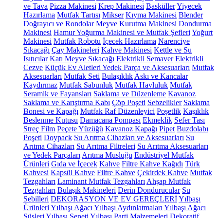
ve Tava
Pizza Makinesi
Krep Makinesi
Basküller
Yiyecek
Hazırlama
Mutfak Tartısı
Mikser
Kıyma Makinesi
Blender
Doğrayıcı ve Rondolar
Meyve Kurutma Makinesi
Dondurma
Makinesi
Hamur Yoğurma Makinesi ve Mutfak Şefleri
Yoğurt
Makinesi
Mutfak Robotu
İçecek Hazırlama
Narenciye
Sıkacağı
Çay Makineleri
Kahve Makinesi
Kettle ve Su
Isıtıcılar
Katı Meyve Sıkacağı
Elektrikli Semaver
Elektrikli
Cezve
Küçük Ev Aletleri Yedek Parça ve Aksesuarları
Mutfak
Aksesuarları
Mutfak Seti
Bulaşıklık
Askı ve Kancalar
Kaydırmaz
Mutfak Sabunluk
Mutfak Havluluk
Mutfak
Seramik ve Fayansları
Saklama ve Düzenleme
Kavanoz
Saklama ve Karıştırma Kabı
Çöp Poşeti
Sebzelikler
Saklama
Bonesi ve Kapağı
Mutfak Raf Düzenleyici
Poşetlik
Kaşıklık
Beslenme Kutusu
Damacana Pompası
Ekmeklik
Sefer Tası
Streç Film
Peçete Yüzüğü
Kavanoz Kapağı
Pipet
Buzdolabı
Poşeti
Doypack
Su Arıtma Cihazları ve Aksesuarları
Su
Arıtma Cihazları
Su Arıtma Filtreleri
Su Arıtma Aksesuarları
ve Yedek Parçaları
Arıtma Musluğu
Endüstriyel Mutfak
Ürünleri
Gıda ve İçecek
Kahve
Filtre Kahve Kağıdı
Türk
Kahvesi
Kapsül Kahve
Filtre Kahve
Çekirdek Kahve
Mutfak
Tezgahları
Laminant Mutfak Tezgahları
Ahşap Mutfak
Tezgahları
Bulaşık Makineleri
Derin Dondurucular
Su
Sebilleri
DEKORASYON VE EV GEREÇLERİ
Yılbaşı
Ürünleri
Yılbaşı Ağacı
Yılbaşı Aydınlatmaları
Yılbaşı Ağacı
Süsleri
Yılbaşı Sepeti
Yılbaşı Parti Malzemeleri
Dekoratif