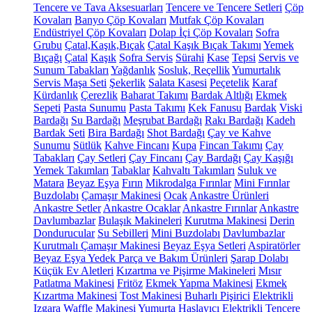
Tencere ve Tava Aksesuarları
Tencere ve Tencere Setleri
Çöp
Kovaları
Banyo Çöp Kovaları
Mutfak Çöp Kovaları
Endüstriyel Çöp Kovaları
Dolap İçi Çöp Kovaları
Sofra
Grubu
Çatal,Kaşık,Bıçak
Çatal Kaşık Bıçak Takımı
Yemek
Bıçağı
Çatal
Kaşık
Sofra Servis
Sürahi
Kase
Tepsi
Servis ve
Sunum Tabakları
Yağdanlık
Sosluk, Reçellik
Yumurtalık
Servis Maşa Seti
Şekerlik
Salata Kasesi
Peçetelik
Karaf
Kürdanlık
Çerezlik
Baharat Takımı
Bardak Altlığı
Ekmek
Sepeti
Pasta Sunumu
Pasta Takımı
Kek Fanusu
Bardak
Viski
Bardağı
Su Bardağı
Meşrubat Bardağı
Rakı Bardağı
Kadeh
Bardak Seti
Bira Bardağı
Shot Bardağı
Çay ve Kahve
Sunumu
Sütlük
Kahve Fincanı
Kupa
Fincan Takımı
Çay
Tabakları
Çay Setleri
Çay Fincanı
Çay Bardağı
Çay Kaşığı
Yemek Takımları
Tabaklar
Kahvaltı Takımları
Suluk ve
Matara
Beyaz Eşya
Fırın
Mikrodalga Fırınlar
Mini Fırınlar
Buzdolabı
Çamaşır Makinesi
Ocak
Ankastre Ürünleri
Ankastre Setler
Ankastre Ocaklar
Ankastre Fırınlar
Ankastre
Davlumbazlar
Bulaşık Makineleri
Kurutma Makinesi
Derin
Dondurucular
Su Sebilleri
Mini Buzdolabı
Davlumbazlar
Kurutmalı Çamaşır Makinesi
Beyaz Eşya Setleri
Aspiratörler
Beyaz Eşya Yedek Parça ve Bakım Ürünleri
Şarap Dolabı
Küçük Ev Aletleri
Kızartma ve Pişirme Makineleri
Mısır
Patlatma Makinesi
Fritöz
Ekmek Yapma Makinesi
Ekmek
Kızartma Makinesi
Tost Makinesi
Buharlı Pişirici
Elektrikli
Izgara
Waffle Makinesi
Yumurta Haşlayıcı
Elektrikli Tencere