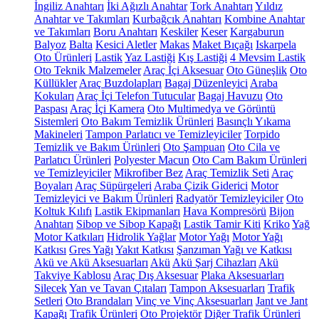
İngiliz Anahtarı
İki Ağızlı Anahtar
Tork Anahtarı
Yıldız
Anahtar ve Takımları
Kurbağcık Anahtarı
Kombine Anahtar
ve Takımları
Boru Anahtarı
Keskiler
Keser
Kargaburun
Balyoz
Balta
Kesici Aletler
Makas
Maket Bıçağı
Iskarpela
Oto Ürünleri
Lastik
Yaz Lastiği
Kış Lastiği
4 Mevsim Lastik
Oto Teknik Malzemeler
Araç İçi Aksesuar
Oto Güneşlik
Oto
Küllükler
Araç Buzdolapları
Bagaj Düzenleyici
Araba
Kokuları
Araç İçi Telefon Tutucular
Bagaj Havuzu
Oto
Paspası
Araç İçi Kamera
Oto Multimedya ve Görüntü
Sistemleri
Oto Bakım Temizlik Ürünleri
Basınçlı Yıkama
Makineleri
Tampon Parlatıcı ve Temizleyiciler
Torpido
Temizlik ve Bakım Ürünleri
Oto Şampuan
Oto Cila ve
Parlatıcı Ürünleri
Polyester Macun
Oto Cam Bakım Ürünleri
ve Temizleyiciler
Mikrofiber Bez
Araç Temizlik Seti
Araç
Boyaları
Araç Süpürgeleri
Araba Çizik Giderici
Motor
Temizleyici ve Bakım Ürünleri
Radyatör Temizleyiciler
Oto
Koltuk Kılıfı
Lastik Ekipmanları
Hava Kompresörü
Bijon
Anahtarı
Sibop ve Sibop Kapağı
Lastik Tamir Kiti
Kriko
Yağ
Motor Katkıları
Hidrolik Yağlar
Motor Yağı
Motor Yağı
Katkısı
Gres Yağı
Yakıt Katkısı
Şanzıman Yağı ve Katkısı
Akü ve Akü Aksesuarları
Akü
Akü Şarj Cihazları
Akü
Takviye Kablosu
Araç Dış Aksesuar
Plaka Aksesuarları
Silecek
Yan ve Tavan Çıtaları
Tampon Aksesuarları
Trafik
Setleri
Oto Brandaları
Vinç ve Vinç Aksesuarları
Jant ve Jant
Kapağı
Trafik Ürünleri
Oto Projektör
Diğer Trafik Ürünleri