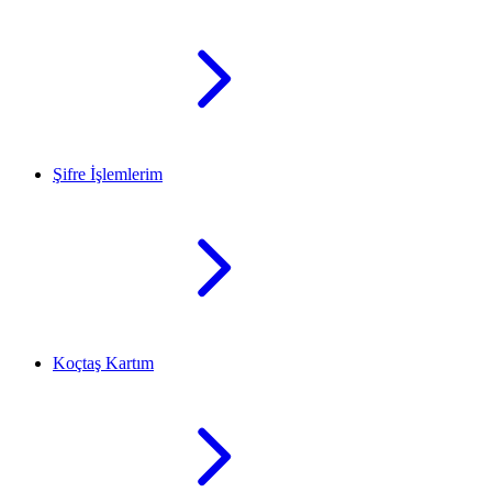
Şifre İşlemlerim
Koçtaş Kartım