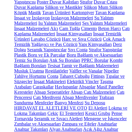
Yapıştırıcısı
Poster Duvar Kağıtları
Strafor
Duvar Çıtası
Duvar Kaplama
Silikon ve Mastikler
Silikon
Mum Silikon
Köpük
Mastik
Tavan Ürünleri
Kartonpiyer
Tavan Kaplama
İnşaat ve İzolasyon
İzolasyon Malzemeleri
Su Yalıtım
Malzemeleri
Isı Yalıtım Malzemeleri
Ses Yalıtım Malzemeleri
İnşaat Malzemeleri
Alçı
Cam Tuğla
Çimento
Beton Harcı
Çatı
Kaplama Malzemeleri
İnşaat Kimyasalları
İnşaat Temizlik
Ürünleri
Lavabo Çözücü
Harç ve Sıva Çözücü
Çok Amaçlı
Temizlik
Yağlayıcı ve Pas Çözücü
Yapı Kimyasalları
Derz
Dolgu
Seramik Yapıştırıcılar
Sıvı Conta
Strafor Yapıştırılar
Plastik Boru ve Ek Parçalar
Boru Bağlantı ve Aksesuarları
Temiz Su Boruları
Atık Su Boruları
PPRC Borular
Kombi
Bağlantı Boruları
Tesisat Tamir ve Bağlantı Malzemeleri
Musluk Uzatma
Regülatörler
Valfler ve Vanalar
Nipeller
Tahliye Hortumu
Conta
Taharet Çubuğu
Fittings
Tıpalar ve
Süzgeçler
İnşaat Makineleri
Elektrikli Vinçler
Taşıma
Arabaları
Caraskallar
Havlupanlar
Ahşaplar
Masif Paneller
Keresteler
Ahşap Seperatörler
Ahşap Çatı Malzemeleri
Çatı
Penceresi
Çatı Merdiveni
Ahşap Merdivenler
Trabzan
Sundurma
Menfezler
Banyo Menfezi
Su Deposu
HIRDAVAT EL ALETLERİ VE OTO
El Aletleri
Lokma ve
Lokma Takımları
Çekiç
El Testereleri
Kesici Grubu
Pense
Tornavida
Seramik ve Sıvacı Aletleri
Mengene ve İşkenceler
Zımbalar ve Aksesuarları
Zımpara ve Eğeler
Anahtarlar
Anahtar Takımları
Alyan Anahtarları
Açık Ağız Anahtar