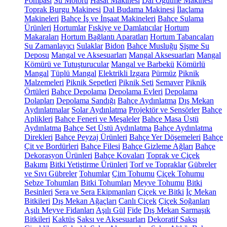
Pompası
Su Motoru
Hasat Makinesi
Dal Öğütme Makinesi
Toprak Burgu Makinesi
Dal Budama Makinesi
İlaçlama
Makineleri
Bahçe İş ve İnşaat Makineleri
Bahçe Sulama
Ürünleri
Hortumlar
Fıskiye ve Damlatıcılar
Hortum
Makaraları
Hortum Bağlantı Aparatları
Hortum Tabancaları
Su Zamanlayıcı
Sulaklar
Bidon
Bahçe Musluğu
Şişme Su
Deposu
Mangal ve Aksesuarları
Mangal Aksesuarları
Mangal
Kömürü ve Tutuşturucular
Mangal ve Barbekü
Kömürlü
Mangal
Tüplü Mangal
Elektrikli Izgara
Pürmüz
Piknik
Malzemeleri
Piknik Sepetleri
Piknik Seti
Semaver
Piknik
Örtüleri
Bahçe Depolama
Depolama Evleri
Depolama
Dolapları
Depolama Sandığı
Bahçe Aydınlatma
Dış Mekan
Aydınlatmalar
Solar Aydınlatma
Projektör ve Sensörler
Bahçe
Aplikleri
Bahçe Feneri ve Meşaleler
Bahçe Masa Üstü
Aydınlatma
Bahçe Set Üstü Aydınlatma
Bahçe Aydınlatma
Direkleri
Bahçe Peyzaj Ürünleri
Bahçe Yer Döşemeleri
Bahçe
Çit ve Bordürleri
Bahçe Filesi
Bahçe Gizleme Ağları
Bahçe
Dekorasyon Ürünleri
Bahçe Kovaları
Toprak ve Çiçek
Bakımı
Bitki Yetiştirme Ürünleri
Torf ve Topraklar
Gübreler
ve Sıvı Gübreler
Tohumlar
Çim Tohumu
Çiçek Tohumu
Sebze Tohumları
Bitki Tohumları
Meyve Tohumu
Bitki
Besinleri
Sera ve Sera Ekipmanları
Çiçek ve Bitki
İç Mekan
Bitkileri
Dış Mekan Ağaçları
Canlı Çiçek
Çiçek Soğanları
Aşılı Meyve Fidanları
Aşılı Gül
Fide
Dış Mekan Sarmaşık
Bitkileri
Kaktüs
Saksı ve Aksesuarları
Dekoratif Saksı