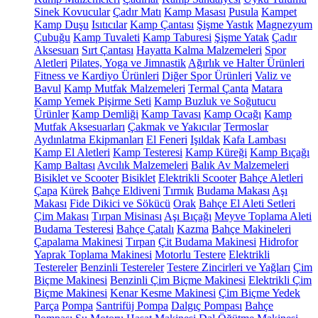
Sinek Kovucular
Çadır Matı
Kamp Masası
Pusula
Kampet
Kamp Duşu
Isıtıcılar
Kamp Çantası
Şişme Yastık
Magnezyum
Çubuğu
Kamp Tuvaleti
Kamp Taburesi
Şişme Yatak
Çadır
Aksesuarı
Sırt Çantası
Hayatta Kalma Malzemeleri
Spor
Aletleri
Pilates, Yoga ve Jimnastik
Ağırlık ve Halter Ürünleri
Fitness ve Kardiyo Ürünleri
Diğer Spor Ürünleri
Valiz ve
Bavul
Kamp Mutfak Malzemeleri
Termal Çanta
Matara
Kamp Yemek Pişirme Seti
Kamp Buzluk ve Soğutucu
Ürünler
Kamp Demliği
Kamp Tavası
Kamp Ocağı
Kamp
Mutfak Aksesuarları
Çakmak ve Yakıcılar
Termoslar
Aydınlatma Ekipmanları
El Feneri
Işıldak
Kafa Lambası
Kamp El Aletleri
Kamp Testeresi
Kamp Küreği
Kamp Bıçağı
Kamp Baltası
Avcılık Malzemeleri
Balık Av Malzemeleri
Bisiklet ve Scooter
Bisiklet
Elektrikli Scooter
Bahçe Aletleri
Çapa
Kürek
Bahçe Eldiveni
Tırmık
Budama Makası
Aşı
Makası
Fide Dikici ve Sökücü
Orak
Bahçe El Aleti Setleri
Çim Makası
Tırpan Misinası
Aşı Bıçağı
Meyve Toplama Aleti
Budama Testeresi
Bahçe Çatalı
Kazma
Bahçe Makineleri
Çapalama Makinesi
Tırpan
Çit Budama Makinesi
Hidrofor
Yaprak Toplama Makinesi
Motorlu Testere
Elektrikli
Testereler
Benzinli Testereler
Testere Zincirleri ve Yağları
Çim
Biçme Makinesi
Benzinli Çim Biçme Makinesi
Elektrikli Çim
Biçme Makinesi
Kenar Kesme Makinesi
Çim Biçme Yedek
Parça
Pompa
Santrifüj Pompa
Dalgıç Pompası
Bahçe