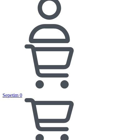
Sepetim
0