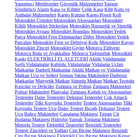
Yapıştırıcı
Merdivenler
Güvenlik Malzemeleri
Yangın
Söndürücü
Alarm
Kasa ve Kilitler
Çelik Kasa
Kilit
Kutu ve
Ambalaj Malzemeleri
Kargo Kutusu
Kargo Poşeti
Koli
Motosiklet Ürünleri
Motorsiklet Aksesuarları
Motosiklet
Kilidi
Motosiklet Stickerları
Motosiklet Rüzgarlık ve Siperlik
Motosiklet Aynası
Motosiklet Brandası
Motorsiklet Yedek
Parça
Motosiklet Fren Ekipmanları
Diğer Motosiklet Yedek
Parçaları
Motosiklet Fren ve Debriyaj Kolu
Motosiklet Kayışı
Motosiklet Zinciri
Motosiklet Giyim
Motorcu Eldiveni
Motorcu Botu ve Ayakkabısı
Motorcu Yağmurluk
Motosiklet
Kaskı
ELEKTRİKLİ EL ALETLERİ
Akülü Vidalamalar
Şarjlı Vidalamalar
Kablolu Vidalamalar
Vidalama Uçları
Matkaplar
Darbeli Matkaplar
Akülü Matkap ve Vidalamalar
Matkap Ucu ve Setleri
Somun Sıkma Makineleri
Darbesiz
Matkaplar
Manyetik Matkap
Sütunlu Matkap
Matkap Tezgahı
Kırıcılar ve Deliciler
Zımpara ve Polisaj
Zımpara Makineleri
Polisaj Makineleri
Planyalar
Zımpara Kağıdı ve Aksesuarları
Testereler
Daire Testereler
Dekupaj Testereler
Çok Amaçlı
Testereler
Tilki Kuyruğu Testereler
Testere Aksesuarları
Tilki
Kuyruğu Testere Ucu
Daire Testere Bıçağı
Dekupaj Testere
Ucu
Bahçe Makineleri
Çapalama Makinesi
Tırpan
Çit
Budama Makinesi
Hidrofor
Yaprak Toplama Makinesi
Motorlu Testere
Elektrikli Testereler
Benzinli Testereler
Testere Zincirleri ve Yağları
Çim Biçme Makinesi
Benzinli
Çim Biçme Makinesi
Elektrikli Çim Biçme Makinesi
Kenar