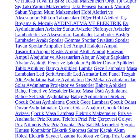
ve Rulosu
Tuval
El İşi & Tekstil Malzemeleri
Örgü İpi
Güpür
Şiş
Takı Yapım Malzemeleri
Takı Pensesi
Boncuk
Mum &
Sabun Yapımı
Mum Malzemeleri
Hobi Aletleri ve
Aksesuarları
Silikon Tabancaları
Diğer Hobi Aletleri
Taş
Boyama & Mozaik
AYDINLATMA VE ELEKTRİK
Ev
Aydınlatmaları
Avizeler
Sarkıt Avizeler
Plafonyer Avizeler
Lambaderler ve Aksesuarları
Lambader
Lambader Başlığı
Lambader Ayağı
Spotlar
Gömme Spotlar
Sıvaüstü Spotlar
Tavan Spotlar
Ampuller
Led Ampul
Halojen Ampul
Tasarruflu Ampul
Rustik Ampul
Akıllı Ampul
Floresan
Ampul
Abajurlar ve Aksesuarları
Abajur
Abajur Şapkaları
Abajur Ayaklığı
Fener ve Işıldaklar
Aplikler
Duvar Aplikleri
Tablo Aplikleri
Banyo Aplikleri
Lamba
Gece Lambaları
Masa
Lambaları
Led Şerit
Armatür
Led Armatür
Led Panel
Tezgah
Altı Aydınlatma
Bahçe Aydınlatma
Dış Mekan Aydınlatmalar
Solar Aydınlatma
Projektör ve Sensörler
Bahçe Aplikleri
Bahçe Feneri ve Meşaleler
Bahçe Masa Üstü Aydınlatma
Bahçe Set Üstü Aydınlatma
Bahçe Aydınlatma Direkleri
Çocuk Odası Aydınlatma
Çocuk Gece Lambası
Çocuk Odası
Duvar Aydınlatmaları
Çocuk Odası Abajuru
Çocuk Odası
Avizesi
Çocuk Masa Lambası
Elektrik Malzemeleri
Priz ve
Anahtarlar
Priz Kutusu
Telefon Prizi
Priz Çerçevesi
Golyat
Priz
Nümeris Priz
Priz
Anahtar Priz
Şalt Malzemeleri
Sigorta
Kutusu
Kontaktör
Elektrik Sigortası
Şalter
Kaçak Akım
Rölesi
Elektrik Sayacı
Uzatma Kablosu ve Grup Priz
Uzatma