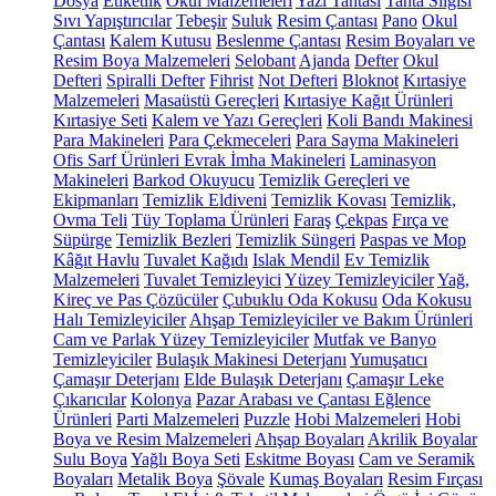
Dosya
Etiketlik
Okul Malzemeleri
Yazı Tahtası
Tahta Silgisi
Sıvı Yapıştırıcılar
Tebeşir
Suluk
Resim Çantası
Pano
Okul
Çantası
Kalem Kutusu
Beslenme Çantası
Resim Boyaları ve
Resim Boya Malzemeleri
Selobant
Ajanda
Defter
Okul
Defteri
Spiralli Defter
Fihrist
Not Defteri
Bloknot
Kırtasiye
Malzemeleri
Masaüstü Gereçleri
Kırtasiye Kağıt Ürünleri
Kırtasiye Seti
Kalem ve Yazı Gereçleri
Koli Bandı Makinesi
Para Makineleri
Para Çekmeceleri
Para Sayma Makineleri
Ofis Sarf Ürünleri
Evrak İmha Makineleri
Laminasyon
Makineleri
Barkod Okuyucu
Temizlik Gereçleri ve
Ekipmanları
Temizlik Eldiveni
Temizlik Kovası
Temizlik,
Ovma Teli
Tüy Toplama Ürünleri
Faraş
Çekpas
Fırça ve
Süpürge
Temizlik Bezleri
Temizlik Süngeri
Paspas ve Mop
Kâğıt Havlu
Tuvalet Kağıdı
Islak Mendil
Ev Temizlik
Malzemeleri
Tuvalet Temizleyici
Yüzey Temizleyiciler
Yağ,
Kireç ve Pas Çözücüler
Çubuklu Oda Kokusu
Oda Kokusu
Halı Temizleyiciler
Ahşap Temizleyiciler ve Bakım Ürünleri
Cam ve Parlak Yüzey Temizleyiciler
Mutfak ve Banyo
Temizleyiciler
Bulaşık Makinesi Deterjanı
Yumuşatıcı
Çamaşır Deterjanı
Elde Bulaşık Deterjanı
Çamaşır Leke
Çıkarıcılar
Kolonya
Pazar Arabası ve Çantası
Eğlence
Ürünleri
Parti Malzemeleri
Puzzle
Hobi Malzemeleri
Hobi
Boya ve Resim Malzemeleri
Ahşap Boyaları
Akrilik Boyalar
Sulu Boya
Yağlı Boya Seti
Eskitme Boyası
Cam ve Seramik
Boyaları
Metalik Boya
Şövale
Kumaş Boyaları
Resim Fırçası