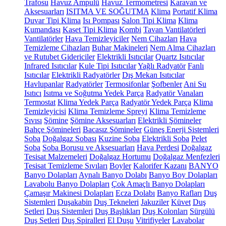
Trafosu
Havuz Ampulü
Havuz Termometresi
Karavan ve
Aksesuarları
ISITMA VE SOĞUTMA
Klima
Portatif Klima
Duvar Tipi Klima
Isı Pompası
Salon Tipi Klima
Klima
Kumandası
Kaset Tipi Klima
Kombi
Tavan Vantilatörleri
Vantilatörler
Hava Temizleyiciler
Nem Cihazları
Hava
Temizleme Cihazları
Buhar Makineleri
Nem Alma Cihazları
ve Rutubet Gidericiler
Elektrikli Isıtıcılar
Quartz Isıtıcılar
Infrared Isıtıcılar
Kule Tipi Isıtıcılar
Yağlı Radyatör
Fanlı
Isıtıcılar
Elektrikli Radyatörler
Dış Mekan Isıtıcılar
Havlupanlar
Radyatörler
Termosifonlar
Şofbenler
Ani Su
Isıtıcı
Isıtma ve Soğutma Yedek Parça
Radyatör Vanaları
Termostat
Klima Yedek Parça
Radyatör Yedek Parça
Klima
Temizleyicisi
Klima Temizleme Spreyi
Klima Temizleme
Sıvısı
Şömine
Şömine Aksesuarları
Elektrikli Şömineler
Bahçe Şömineleri
Bacasız Şömineler
Güneş Enerji Sistemleri
Soba
Doğalgaz Sobası
Kuzine Soba
Elektrikli Soba
Pelet
Soba
Soba Borusu ve Aksesuarları
Hava Perdesi
Doğalgaz
Tesisat Malzemeleri
Doğalgaz Hortumu
Doğalgaz Menfezleri
Tesisat Temizleme Sıvıları
Boyler
Kalorifer Kazanı
BANYO
Banyo Dolapları
Aynalı Banyo Dolabı
Banyo Boy Dolapları
Lavabolu Banyo Dolapları
Çok Amaçlı Banyo Dolapları
Çamaşır Makinesi Dolapları
Ecza Dolabı
Banyo Rafları
Duş
Sistemleri
Duşakabin
Duş Tekneleri
Jakuziler
Küvet
Duş
Setleri
Duş Sistemleri
Duş Başlıkları
Duş Kolonları
Sürgülü
Duş Setleri
Duş Spiralleri
El Duşu
Vitrifiyeler
Lavabolar