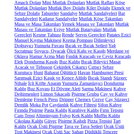
Amaçlı Dolap
Mini Mutfak Dolapları
Mutfak Rafları
Köşe
Mutfak Dolapları
Mutfak Boy Dolabı
Kiler Dolabı
Ekmek ve
Sebze Dolabı
Tabureler
Sandalye
Mutfak Sandalyeleri
Bar
Sandalyeleri
Katlanır Sandalyeler
Mutfak Köşe Takımları
Masa ve Masa Takımları
Yemek Masası ve Takımları
Mutfak
Masası ve Takımları
Eviye
Mutfak Bataryaları
Mutfak
Gereçleri
Kesme Tahtası
Rende
Servis Gereçleri
Patates Ezici
Manuel Kıyma Makinesi
Krema Pompası
Dilimleyici
Doğrayıcı
Yumurta Fırçası
Bıçak ve Bıçak Setleri
Yağ
Sıçratmaz
Soyucu, Oyacak
Ölçü Kabı ve Kaşığı
Merdane ve
Oklava
Hamur Açma Matı
Fındık Kıracağı ve Ceviz Kıracağı
Elek
Dondurma Kaşığı
Buz Kalıbı
Bıçak Bileyici Masat
Açacak ve Tirbuşon
Çekirdek Çıkarıcı
Çırpıcı
Sebze
Kurutucu
Huni
Baharat Öğütücü
Havan
Hamburger Presi
Sarımsak Ezici
Kaşık ve Kepçe Altlığı
Bıçak Standı
Süzgeç
Nihale
İçli Köfte Aparatı
Yumurta Zamanlayıcı
Dondurma
Kalıbı
Buz Kovası
Et Dövme Aleti
Sarma Makinesi
Kahve
Değirmenleri
Limon Sıkacağı
Pişirme Grubu
Çay ve Kahve
Demleme
French Press
Dripper
Chemex
Cezve
Çay Süzgeci
Demlik
Moka Pot
Çaydanlık
Kahve Filtresi
Sifon Kahve
Fırında Pişirme
Pasta Kalıbı
Kurabiye Kalıbı
Fırın Tepsisi
Cam Tepsi
Alüminyum Folyo
Kek Kalıbı
Muffin Kalıbı
Çikolata Kalıbı
Güveç
Pişirme Kağıdı
Pizza Tepsisi
Tart
Kalıbı
Ocak Üstü Pişirme
Tava ve Tava Setleri
Ocak Üstü
Tost Makinesi
Ocak Üstü Sac
Sahan
Düdüklü Tencere