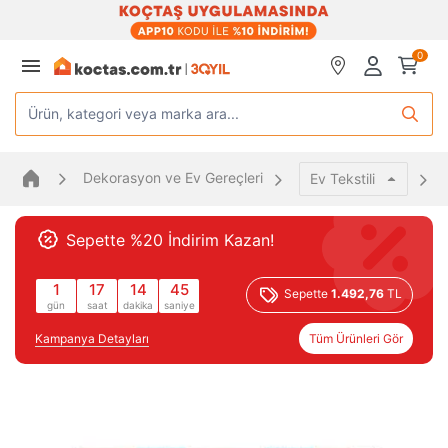
0
Ürün, kategori veya marka ara...
Dekorasyon ve Ev Gereçleri
Ev Tekstili
Sepette %20 İndirim Kazan!
1
17
14
45
Sepette
1.492,76
TL
gün
saat
dakika
saniye
Kampanya Detayları
Tüm Ürünleri Gör