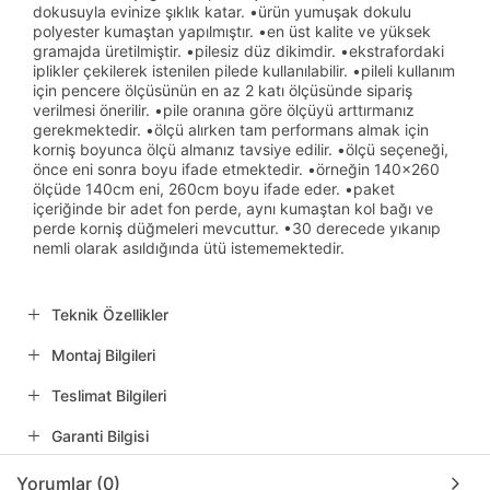
dokusuyla evinize şıklık katar. •ürün yumuşak dokulu
polyester kumaştan yapılmıştır. •en üst kalite ve yüksek
gramajda üretilmiştir. •pilesiz düz dikimdir. •ekstrafordaki
iplikler çekilerek istenilen pilede kullanılabilir. •pileli kullanım
için pencere ölçüsünün en az 2 katı ölçüsünde sipariş
verilmesi önerilir. •pile oranına göre ölçüyü arttırmanız
gerekmektedir. •ölçü alırken tam performans almak için
korniş boyunca ölçü almanız tavsiye edilir. •ölçü seçeneği,
önce eni sonra boyu ifade etmektedir. •örneğin 140x260
ölçüde 140cm eni, 260cm boyu ifade eder. •paket
içeriğinde bir adet fon perde, aynı kumaştan kol bağı ve
perde korniş düğmeleri mevcuttur. •30 derecede yıkanıp
nemli olarak asıldığında ütü istememektedir.
Teknik Özellikler
Montaj Bilgileri
Teslimat Bilgileri
Garanti Bilgisi
Yorumlar (0)