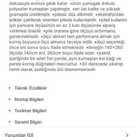
dokusuyla evinize şıklık katar. •ürün yumuşak dokulu
polyester kumaştan yapılmıştır. •en üst kalite ve yüksek
gramajda üretilmiştir. •pilesiz düz dikimdir. •ekstrafordaki
iplikler çekilerek istenilen pilede kullanılabilir. •pileli kullanım
için pencere ölçüsünün en az 2 katı ölçüsünde sipariş
verilmesi önerilir. •pile oranına göre ölçüyü arttırmanız
gerekmektedir. •ölçü alırken tam performans almak için
korniş boyunca ölçü almanız tavsiye edilir. •ölçü seçeneği,
önce eni sonra boyu ifade etmektedir. •örneğin 140x260
ölçüde 140cm eni, 260cm boyu ifade eder. •paket
içeriğinde bir adet fon perde, aynı kumaştan kol bağı ve
perde korniş düğmeleri mevcuttur. •30 derecede yıkanıp
nemli olarak asıldığında ütü istememektedir.
Teknik Özellikler
Montaj Bilgileri
Teslimat Bilgileri
Garanti Bilgisi
Yorumlar (0)