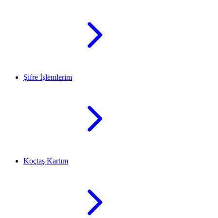
Şifre İşlemlerim
Koçtaş Kartım