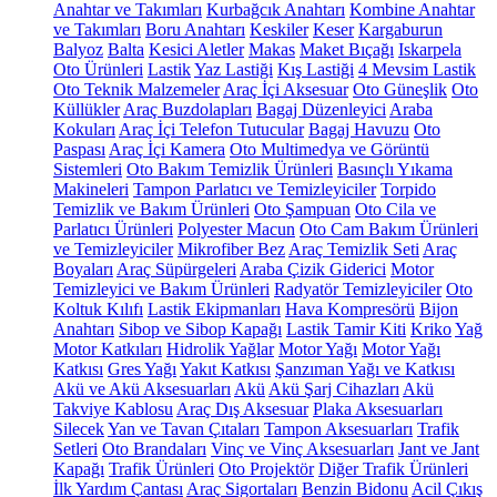
Anahtar ve Takımları
Kurbağcık Anahtarı
Kombine Anahtar
ve Takımları
Boru Anahtarı
Keskiler
Keser
Kargaburun
Balyoz
Balta
Kesici Aletler
Makas
Maket Bıçağı
Iskarpela
Oto Ürünleri
Lastik
Yaz Lastiği
Kış Lastiği
4 Mevsim Lastik
Oto Teknik Malzemeler
Araç İçi Aksesuar
Oto Güneşlik
Oto
Küllükler
Araç Buzdolapları
Bagaj Düzenleyici
Araba
Kokuları
Araç İçi Telefon Tutucular
Bagaj Havuzu
Oto
Paspası
Araç İçi Kamera
Oto Multimedya ve Görüntü
Sistemleri
Oto Bakım Temizlik Ürünleri
Basınçlı Yıkama
Makineleri
Tampon Parlatıcı ve Temizleyiciler
Torpido
Temizlik ve Bakım Ürünleri
Oto Şampuan
Oto Cila ve
Parlatıcı Ürünleri
Polyester Macun
Oto Cam Bakım Ürünleri
ve Temizleyiciler
Mikrofiber Bez
Araç Temizlik Seti
Araç
Boyaları
Araç Süpürgeleri
Araba Çizik Giderici
Motor
Temizleyici ve Bakım Ürünleri
Radyatör Temizleyiciler
Oto
Koltuk Kılıfı
Lastik Ekipmanları
Hava Kompresörü
Bijon
Anahtarı
Sibop ve Sibop Kapağı
Lastik Tamir Kiti
Kriko
Yağ
Motor Katkıları
Hidrolik Yağlar
Motor Yağı
Motor Yağı
Katkısı
Gres Yağı
Yakıt Katkısı
Şanzıman Yağı ve Katkısı
Akü ve Akü Aksesuarları
Akü
Akü Şarj Cihazları
Akü
Takviye Kablosu
Araç Dış Aksesuar
Plaka Aksesuarları
Silecek
Yan ve Tavan Çıtaları
Tampon Aksesuarları
Trafik
Setleri
Oto Brandaları
Vinç ve Vinç Aksesuarları
Jant ve Jant
Kapağı
Trafik Ürünleri
Oto Projektör
Diğer Trafik Ürünleri
İlk Yardım Çantası
Araç Sigortaları
Benzin Bidonu
Acil Çıkış