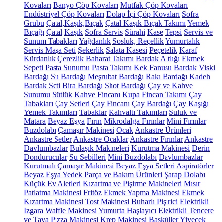
Kovaları
Banyo Çöp Kovaları
Mutfak Çöp Kovaları
Endüstriyel Çöp Kovaları
Dolap İçi Çöp Kovaları
Sofra
Grubu
Çatal,Kaşık,Bıçak
Çatal Kaşık Bıçak Takımı
Yemek
Bıçağı
Çatal
Kaşık
Sofra Servis
Sürahi
Kase
Tepsi
Servis ve
Sunum Tabakları
Yağdanlık
Sosluk, Reçellik
Yumurtalık
Servis Maşa Seti
Şekerlik
Salata Kasesi
Peçetelik
Karaf
Kürdanlık
Çerezlik
Baharat Takımı
Bardak Altlığı
Ekmek
Sepeti
Pasta Sunumu
Pasta Takımı
Kek Fanusu
Bardak
Viski
Bardağı
Su Bardağı
Meşrubat Bardağı
Rakı Bardağı
Kadeh
Bardak Seti
Bira Bardağı
Shot Bardağı
Çay ve Kahve
Sunumu
Sütlük
Kahve Fincanı
Kupa
Fincan Takımı
Çay
Tabakları
Çay Setleri
Çay Fincanı
Çay Bardağı
Çay Kaşığı
Yemek Takımları
Tabaklar
Kahvaltı Takımları
Suluk ve
Matara
Beyaz Eşya
Fırın
Mikrodalga Fırınlar
Mini Fırınlar
Buzdolabı
Çamaşır Makinesi
Ocak
Ankastre Ürünleri
Ankastre Setler
Ankastre Ocaklar
Ankastre Fırınlar
Ankastre
Davlumbazlar
Bulaşık Makineleri
Kurutma Makinesi
Derin
Dondurucular
Su Sebilleri
Mini Buzdolabı
Davlumbazlar
Kurutmalı Çamaşır Makinesi
Beyaz Eşya Setleri
Aspiratörler
Beyaz Eşya Yedek Parça ve Bakım Ürünleri
Şarap Dolabı
Küçük Ev Aletleri
Kızartma ve Pişirme Makineleri
Mısır
Patlatma Makinesi
Fritöz
Ekmek Yapma Makinesi
Ekmek
Kızartma Makinesi
Tost Makinesi
Buharlı Pişirici
Elektrikli
Izgara
Waffle Makinesi
Yumurta Haşlayıcı
Elektrikli Tencere
ve Tava
Pizza Makinesi
Krep Makinesi
Basküller
Yiyecek