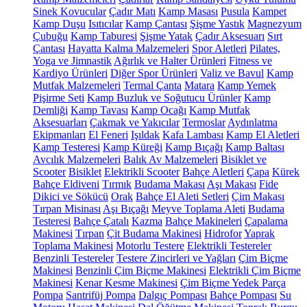
Sinek Kovucular
Çadır Matı
Kamp Masası
Pusula
Kampet
Kamp Duşu
Isıtıcılar
Kamp Çantası
Şişme Yastık
Magnezyum
Çubuğu
Kamp Taburesi
Şişme Yatak
Çadır Aksesuarı
Sırt
Çantası
Hayatta Kalma Malzemeleri
Spor Aletleri
Pilates,
Yoga ve Jimnastik
Ağırlık ve Halter Ürünleri
Fitness ve
Kardiyo Ürünleri
Diğer Spor Ürünleri
Valiz ve Bavul
Kamp
Mutfak Malzemeleri
Termal Çanta
Matara
Kamp Yemek
Pişirme Seti
Kamp Buzluk ve Soğutucu Ürünler
Kamp
Demliği
Kamp Tavası
Kamp Ocağı
Kamp Mutfak
Aksesuarları
Çakmak ve Yakıcılar
Termoslar
Aydınlatma
Ekipmanları
El Feneri
Işıldak
Kafa Lambası
Kamp El Aletleri
Kamp Testeresi
Kamp Küreği
Kamp Bıçağı
Kamp Baltası
Avcılık Malzemeleri
Balık Av Malzemeleri
Bisiklet ve
Scooter
Bisiklet
Elektrikli Scooter
Bahçe Aletleri
Çapa
Kürek
Bahçe Eldiveni
Tırmık
Budama Makası
Aşı Makası
Fide
Dikici ve Sökücü
Orak
Bahçe El Aleti Setleri
Çim Makası
Tırpan Misinası
Aşı Bıçağı
Meyve Toplama Aleti
Budama
Testeresi
Bahçe Çatalı
Kazma
Bahçe Makineleri
Çapalama
Makinesi
Tırpan
Çit Budama Makinesi
Hidrofor
Yaprak
Toplama Makinesi
Motorlu Testere
Elektrikli Testereler
Benzinli Testereler
Testere Zincirleri ve Yağları
Çim Biçme
Makinesi
Benzinli Çim Biçme Makinesi
Elektrikli Çim Biçme
Makinesi
Kenar Kesme Makinesi
Çim Biçme Yedek Parça
Pompa
Santrifüj Pompa
Dalgıç Pompası
Bahçe Pompası
Su