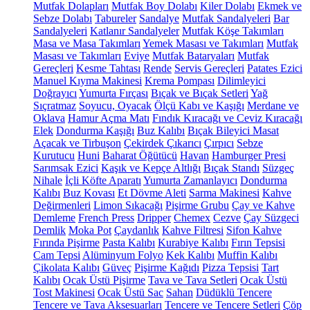
Mutfak Dolapları
Mutfak Boy Dolabı
Kiler Dolabı
Ekmek ve
Sebze Dolabı
Tabureler
Sandalye
Mutfak Sandalyeleri
Bar
Sandalyeleri
Katlanır Sandalyeler
Mutfak Köşe Takımları
Masa ve Masa Takımları
Yemek Masası ve Takımları
Mutfak
Masası ve Takımları
Eviye
Mutfak Bataryaları
Mutfak
Gereçleri
Kesme Tahtası
Rende
Servis Gereçleri
Patates Ezici
Manuel Kıyma Makinesi
Krema Pompası
Dilimleyici
Doğrayıcı
Yumurta Fırçası
Bıçak ve Bıçak Setleri
Yağ
Sıçratmaz
Soyucu, Oyacak
Ölçü Kabı ve Kaşığı
Merdane ve
Oklava
Hamur Açma Matı
Fındık Kıracağı ve Ceviz Kıracağı
Elek
Dondurma Kaşığı
Buz Kalıbı
Bıçak Bileyici Masat
Açacak ve Tirbuşon
Çekirdek Çıkarıcı
Çırpıcı
Sebze
Kurutucu
Huni
Baharat Öğütücü
Havan
Hamburger Presi
Sarımsak Ezici
Kaşık ve Kepçe Altlığı
Bıçak Standı
Süzgeç
Nihale
İçli Köfte Aparatı
Yumurta Zamanlayıcı
Dondurma
Kalıbı
Buz Kovası
Et Dövme Aleti
Sarma Makinesi
Kahve
Değirmenleri
Limon Sıkacağı
Pişirme Grubu
Çay ve Kahve
Demleme
French Press
Dripper
Chemex
Cezve
Çay Süzgeci
Demlik
Moka Pot
Çaydanlık
Kahve Filtresi
Sifon Kahve
Fırında Pişirme
Pasta Kalıbı
Kurabiye Kalıbı
Fırın Tepsisi
Cam Tepsi
Alüminyum Folyo
Kek Kalıbı
Muffin Kalıbı
Çikolata Kalıbı
Güveç
Pişirme Kağıdı
Pizza Tepsisi
Tart
Kalıbı
Ocak Üstü Pişirme
Tava ve Tava Setleri
Ocak Üstü
Tost Makinesi
Ocak Üstü Sac
Sahan
Düdüklü Tencere
Tencere ve Tava Aksesuarları
Tencere ve Tencere Setleri
Çöp