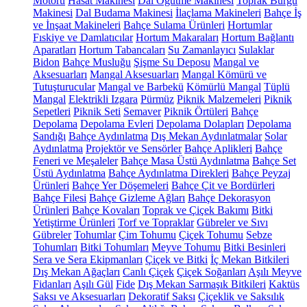
Motoru
Hasat Makinesi
Dal Öğütme Makinesi
Toprak Burgu
Makinesi
Dal Budama Makinesi
İlaçlama Makineleri
Bahçe İş
ve İnşaat Makineleri
Bahçe Sulama Ürünleri
Hortumlar
Fıskiye ve Damlatıcılar
Hortum Makaraları
Hortum Bağlantı
Aparatları
Hortum Tabancaları
Su Zamanlayıcı
Sulaklar
Bidon
Bahçe Musluğu
Şişme Su Deposu
Mangal ve
Aksesuarları
Mangal Aksesuarları
Mangal Kömürü ve
Tutuşturucular
Mangal ve Barbekü
Kömürlü Mangal
Tüplü
Mangal
Elektrikli Izgara
Pürmüz
Piknik Malzemeleri
Piknik
Sepetleri
Piknik Seti
Semaver
Piknik Örtüleri
Bahçe
Depolama
Depolama Evleri
Depolama Dolapları
Depolama
Sandığı
Bahçe Aydınlatma
Dış Mekan Aydınlatmalar
Solar
Aydınlatma
Projektör ve Sensörler
Bahçe Aplikleri
Bahçe
Feneri ve Meşaleler
Bahçe Masa Üstü Aydınlatma
Bahçe Set
Üstü Aydınlatma
Bahçe Aydınlatma Direkleri
Bahçe Peyzaj
Ürünleri
Bahçe Yer Döşemeleri
Bahçe Çit ve Bordürleri
Bahçe Filesi
Bahçe Gizleme Ağları
Bahçe Dekorasyon
Ürünleri
Bahçe Kovaları
Toprak ve Çiçek Bakımı
Bitki
Yetiştirme Ürünleri
Torf ve Topraklar
Gübreler ve Sıvı
Gübreler
Tohumlar
Çim Tohumu
Çiçek Tohumu
Sebze
Tohumları
Bitki Tohumları
Meyve Tohumu
Bitki Besinleri
Sera ve Sera Ekipmanları
Çiçek ve Bitki
İç Mekan Bitkileri
Dış Mekan Ağaçları
Canlı Çiçek
Çiçek Soğanları
Aşılı Meyve
Fidanları
Aşılı Gül
Fide
Dış Mekan Sarmaşık Bitkileri
Kaktüs
Saksı ve Aksesuarları
Dekoratif Saksı
Çiçeklik ve Saksılık