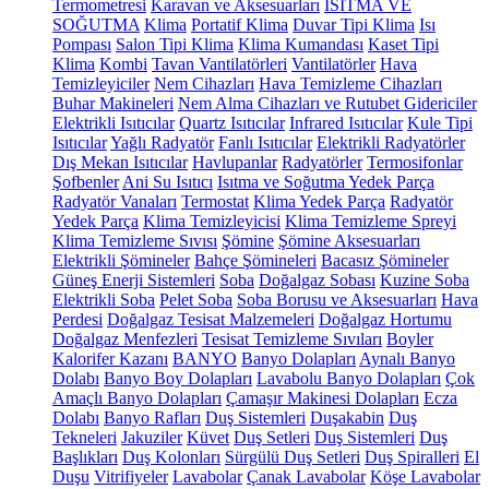
Termometresi
Karavan ve Aksesuarları
ISITMA VE
SOĞUTMA
Klima
Portatif Klima
Duvar Tipi Klima
Isı
Pompası
Salon Tipi Klima
Klima Kumandası
Kaset Tipi
Klima
Kombi
Tavan Vantilatörleri
Vantilatörler
Hava
Temizleyiciler
Nem Cihazları
Hava Temizleme Cihazları
Buhar Makineleri
Nem Alma Cihazları ve Rutubet Gidericiler
Elektrikli Isıtıcılar
Quartz Isıtıcılar
Infrared Isıtıcılar
Kule Tipi
Isıtıcılar
Yağlı Radyatör
Fanlı Isıtıcılar
Elektrikli Radyatörler
Dış Mekan Isıtıcılar
Havlupanlar
Radyatörler
Termosifonlar
Şofbenler
Ani Su Isıtıcı
Isıtma ve Soğutma Yedek Parça
Radyatör Vanaları
Termostat
Klima Yedek Parça
Radyatör
Yedek Parça
Klima Temizleyicisi
Klima Temizleme Spreyi
Klima Temizleme Sıvısı
Şömine
Şömine Aksesuarları
Elektrikli Şömineler
Bahçe Şömineleri
Bacasız Şömineler
Güneş Enerji Sistemleri
Soba
Doğalgaz Sobası
Kuzine Soba
Elektrikli Soba
Pelet Soba
Soba Borusu ve Aksesuarları
Hava
Perdesi
Doğalgaz Tesisat Malzemeleri
Doğalgaz Hortumu
Doğalgaz Menfezleri
Tesisat Temizleme Sıvıları
Boyler
Kalorifer Kazanı
BANYO
Banyo Dolapları
Aynalı Banyo
Dolabı
Banyo Boy Dolapları
Lavabolu Banyo Dolapları
Çok
Amaçlı Banyo Dolapları
Çamaşır Makinesi Dolapları
Ecza
Dolabı
Banyo Rafları
Duş Sistemleri
Duşakabin
Duş
Tekneleri
Jakuziler
Küvet
Duş Setleri
Duş Sistemleri
Duş
Başlıkları
Duş Kolonları
Sürgülü Duş Setleri
Duş Spiralleri
El
Duşu
Vitrifiyeler
Lavabolar
Çanak Lavabolar
Köşe Lavabolar