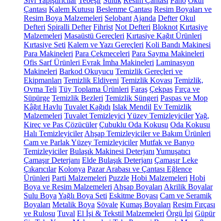
Sıvı Yapıştırıcılar
Tebeşir
Suluk
Resim Çantası
Pano
Okul
Çantası
Kalem Kutusu
Beslenme Çantası
Resim Boyaları ve
Resim Boya Malzemeleri
Selobant
Ajanda
Defter
Okul
Defteri
Spiralli Defter
Fihrist
Not Defteri
Bloknot
Kırtasiye
Malzemeleri
Masaüstü Gereçleri
Kırtasiye Kağıt Ürünleri
Kırtasiye Seti
Kalem ve Yazı Gereçleri
Koli Bandı Makinesi
Para Makineleri
Para Çekmeceleri
Para Sayma Makineleri
Ofis Sarf Ürünleri
Evrak İmha Makineleri
Laminasyon
Makineleri
Barkod Okuyucu
Temizlik Gereçleri ve
Ekipmanları
Temizlik Eldiveni
Temizlik Kovası
Temizlik,
Ovma Teli
Tüy Toplama Ürünleri
Faraş
Çekpas
Fırça ve
Süpürge
Temizlik Bezleri
Temizlik Süngeri
Paspas ve Mop
Kâğıt Havlu
Tuvalet Kağıdı
Islak Mendil
Ev Temizlik
Malzemeleri
Tuvalet Temizleyici
Yüzey Temizleyiciler
Yağ,
Kireç ve Pas Çözücüler
Çubuklu Oda Kokusu
Oda Kokusu
Halı Temizleyiciler
Ahşap Temizleyiciler ve Bakım Ürünleri
Cam ve Parlak Yüzey Temizleyiciler
Mutfak ve Banyo
Temizleyiciler
Bulaşık Makinesi Deterjanı
Yumuşatıcı
Çamaşır Deterjanı
Elde Bulaşık Deterjanı
Çamaşır Leke
Çıkarıcılar
Kolonya
Pazar Arabası ve Çantası
Eğlence
Ürünleri
Parti Malzemeleri
Puzzle
Hobi Malzemeleri
Hobi
Boya ve Resim Malzemeleri
Ahşap Boyaları
Akrilik Boyalar
Sulu Boya
Yağlı Boya Seti
Eskitme Boyası
Cam ve Seramik
Boyaları
Metalik Boya
Şövale
Kumaş Boyaları
Resim Fırçası
ve Rulosu
Tuval
El İşi & Tekstil Malzemeleri
Örgü İpi
Güpür