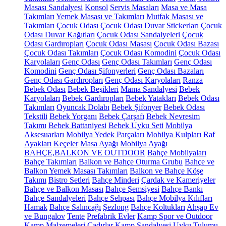
Masası Sandalyesi
Konsol
Servis Masaları
Masa ve Masa
Takımları
Yemek Masası ve Takımları
Mutfak Masası ve
Takımları
Çocuk Odası
Çocuk Odası Duvar Stickerları
Çocuk
Odası Duvar Kağıtları
Çocuk Odası Sandalyeleri
Çocuk
Odası Gardıropları
Çocuk Odası Masası
Çocuk Odası Bazası
Çocuk Odası Takımları
Çocuk Odası Komodini
Çocuk Odası
Karyolaları
Genç Odası
Genç Odası Takımları
Genç Odası
Komodini
Genç Odası Şifonyerleri
Genç Odası Bazaları
Genç Odası Gardıropları
Genç Odası Karyolaları
Ranza
Bebek Odası
Bebek Beşikleri
Mama Sandalyesi
Bebek
Karyolaları
Bebek Gardıropları
Bebek Yatakları
Bebek Odası
Takımları
Oyuncak Dolabı
Bebek Şifonyer
Bebek Odası
Tekstili
Bebek Yorganı
Bebek Çarşafı
Bebek Nevresim
Takımı
Bebek Battaniyesi
Bebek Uyku Seti
Mobilya
Aksesuarları
Mobilya Yedek Parçaları
Mobilya Kulpları
Raf
Ayakları
Keçeler
Masa Ayağı
Mobilya Ayağı
BAHÇE,BALKON VE OUTDOOR
Bahçe Mobilyaları
Bahçe Takımları
Balkon ve Bahçe Oturma Grubu
Bahçe ve
Balkon Yemek Masası Takımları
Balkon ve Bahçe Köşe
Takımı
Bistro Setleri
Bahçe Minderi
Çardak ve Kameriyeler
Bahçe ve Balkon Masası
Bahçe Şemsiyesi
Bahçe Bankı
Bahçe Sandalyeleri
Bahçe Sehpası
Bahçe Mobilya Kılıfları
Hamak
Bahçe Salıncağı
Şezlong
Bahçe Koltukları
Ahşap Ev
ve Bungalov
Tente
Prefabrik Evler
Kamp Spor ve Outdoor
Kamp Malzemeleri
Çadırlar
Kamp Sandalyesi
Uyku Tulumu