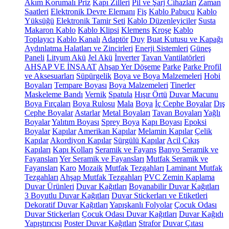
Akım Korumalı Priz
Kapı Zilleri
Pil ve Şarj Cihazları
Zaman
Saatleri
Elektronik Devre Elemanı
Fiş
Kablo Pabucu
Kablo
Yüksüğü
Elektronik Tamir Seti
Kablo Düzenleyiciler
Susta
Makaron Kablo
Kablo Klipsi
Klemens
Kroşe
Kablo
Toplayıcı
Kablo Kanalı
Adaptör
Duy
Buat Kutusu ve Kapağı
Aydınlatma Halatları ve Zincirleri
Enerji Sistemleri
Güneş
Paneli
Lityum Akü
Jel Akü
İnverter
Tavan Vantilatörleri
AHŞAP VE İNŞAAT
Ahşap Yer Döşeme
Parke
Parke Profil
ve Aksesuarları
Süpürgelik
Boya ve Boya Malzemeleri
Hobi
Boyaları
Tempare Boyası
Boya Malzemeleri
Tinerler
Maskeleme Bandı
Vernik
Spatula
Hışır Örtü
Duvar Macunu
Boya Fırçaları
Boya Rulosu
Mala
Boya
İç Cephe Boyalar
Dış
Cephe Boyalar
Astarlar
Metal Boyaları
Tavan Boyaları
Yağlı
Boyalar
Yalıtım Boyası
Sprey Boya
Kapı Boyası
Epoksi
Boyalar
Kapılar
Amerikan Kapılar
Melamin Kapılar
Çelik
Kapılar
Akordiyon Kapılar
Sürgülü Kapılar
Acil Çıkış
Kapıları
Kapı Kolları
Seramik ve Fayans
Banyo Seramik ve
Fayansları
Yer Seramik ve Fayansları
Mutfak Seramik ve
Fayansları
Karo
Mozaik
Mutfak Tezgahları
Laminant Mutfak
Tezgahları
Ahşap Mutfak Tezgahları
PVC Zemin Kaplama
Duvar Ürünleri
Duvar Kağıtları
Boyanabilir Duvar Kağıtları
3 Boyutlu Duvar Kağıtları
Duvar Stickerları ve Etiketleri
Dekoratif Duvar Kağıtları
Yapışkanlı Folyolar
Çocuk Odası
Duvar Stickerları
Çocuk Odası Duvar Kağıtları
Duvar Kağıdı
Yapıştırıcısı
Poster Duvar Kağıtları
Strafor
Duvar Çıtası