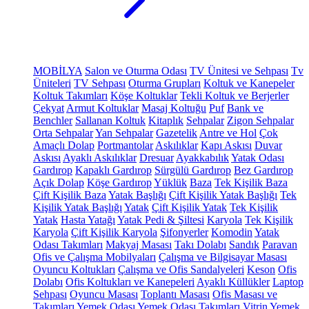
MOBİLYA
Salon ve Oturma Odası
TV Ünitesi ve Sehpası
Tv
Üniteleri
TV Sehpası
Oturma Grupları
Koltuk ve Kanepeler
Koltuk Takımları
Köşe Koltuklar
Tekli Koltuk ve Berjerler
Çekyat
Armut Koltuklar
Masaj Koltuğu
Puf
Bank ve
Benchler
Sallanan Koltuk
Kitaplık
Sehpalar
Zigon Sehpalar
Orta Sehpalar
Yan Sehpalar
Gazetelik
Antre ve Hol
Çok
Amaçlı Dolap
Portmantolar
Askılıklar
Kapı Askısı
Duvar
Askısı
Ayaklı Askılıklar
Dresuar
Ayakkabılık
Yatak Odası
Gardırop
Kapaklı Gardırop
Sürgülü Gardırop
Bez Gardırop
Açık Dolap
Köşe Gardırop
Yüklük
Baza
Tek Kişilik Baza
Çift Kişilik Baza
Yatak Başlığı
Çift Kişilik Yatak Başlığı
Tek
Kişilik Yatak Başlığı
Yatak
Çift Kişilik Yatak
Tek Kişilik
Yatak
Hasta Yatağı
Yatak Pedi & Şiltesi
Karyola
Tek Kişilik
Karyola
Çift Kişilik Karyola
Şifonyerler
Komodin
Yatak
Odası Takımları
Makyaj Masası
Takı Dolabı
Sandık
Paravan
Ofis ve Çalışma Mobilyaları
Çalışma ve Bilgisayar Masası
Oyuncu Koltukları
Çalışma ve Ofis Sandalyeleri
Keson
Ofis
Dolabı
Ofis Koltukları ve Kanepeleri
Ayaklı Küllükler
Laptop
Sehpası
Oyuncu Masası
Toplantı Masası
Ofis Masası ve
Takımları
Yemek Odası
Yemek Odası Takımları
Vitrin
Yemek