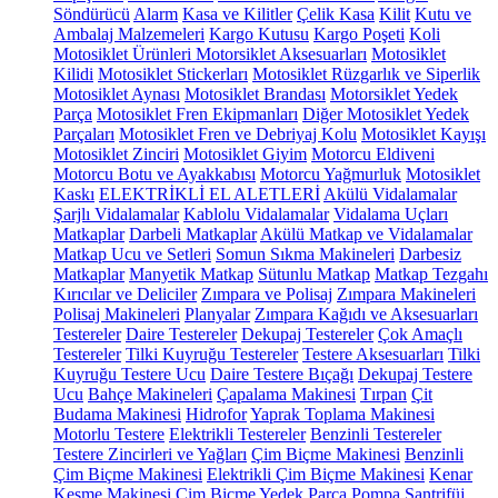
Söndürücü
Alarm
Kasa ve Kilitler
Çelik Kasa
Kilit
Kutu ve
Ambalaj Malzemeleri
Kargo Kutusu
Kargo Poşeti
Koli
Motosiklet Ürünleri
Motorsiklet Aksesuarları
Motosiklet
Kilidi
Motosiklet Stickerları
Motosiklet Rüzgarlık ve Siperlik
Motosiklet Aynası
Motosiklet Brandası
Motorsiklet Yedek
Parça
Motosiklet Fren Ekipmanları
Diğer Motosiklet Yedek
Parçaları
Motosiklet Fren ve Debriyaj Kolu
Motosiklet Kayışı
Motosiklet Zinciri
Motosiklet Giyim
Motorcu Eldiveni
Motorcu Botu ve Ayakkabısı
Motorcu Yağmurluk
Motosiklet
Kaskı
ELEKTRİKLİ EL ALETLERİ
Akülü Vidalamalar
Şarjlı Vidalamalar
Kablolu Vidalamalar
Vidalama Uçları
Matkaplar
Darbeli Matkaplar
Akülü Matkap ve Vidalamalar
Matkap Ucu ve Setleri
Somun Sıkma Makineleri
Darbesiz
Matkaplar
Manyetik Matkap
Sütunlu Matkap
Matkap Tezgahı
Kırıcılar ve Deliciler
Zımpara ve Polisaj
Zımpara Makineleri
Polisaj Makineleri
Planyalar
Zımpara Kağıdı ve Aksesuarları
Testereler
Daire Testereler
Dekupaj Testereler
Çok Amaçlı
Testereler
Tilki Kuyruğu Testereler
Testere Aksesuarları
Tilki
Kuyruğu Testere Ucu
Daire Testere Bıçağı
Dekupaj Testere
Ucu
Bahçe Makineleri
Çapalama Makinesi
Tırpan
Çit
Budama Makinesi
Hidrofor
Yaprak Toplama Makinesi
Motorlu Testere
Elektrikli Testereler
Benzinli Testereler
Testere Zincirleri ve Yağları
Çim Biçme Makinesi
Benzinli
Çim Biçme Makinesi
Elektrikli Çim Biçme Makinesi
Kenar
Kesme Makinesi
Çim Biçme Yedek Parça
Pompa
Santrifüj