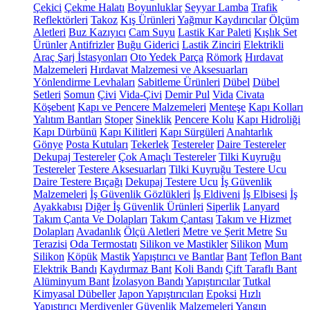
Çekici
Çekme Halatı
Boyunluklar
Seyyar Lamba
Trafik
Reflektörleri
Takoz
Kış Ürünleri
Yağmur Kaydırıcılar
Ölçüm
Aletleri
Buz Kazıyıcı
Cam Suyu
Lastik Kar Paleti
Kışlık Set
Ürünler
Antifrizler
Buğu Giderici
Lastik Zinciri
Elektrikli
Araç Şarj İstasyonları
Oto Yedek Parça
Römork
Hırdavat
Malzemeleri
Hırdavat Malzemesi ve Aksesuarları
Yönlendirme Levhaları
Sabitleme Ürünleri
Dübel
Dübel
Setleri
Somun
Çivi
Vida-Çivi
Demir Pul
Vida
Civata
Köşebent
Kapı ve Pencere Malzemeleri
Menteşe
Kapı Kolları
Yalıtım Bantları
Stoper
Sineklik
Pencere Kolu
Kapı Hidroliği
Kapı Dürbünü
Kapı Kilitleri
Kapı Sürgüleri
Anahtarlık
Gönye
Posta Kutuları
Tekerlek
Testereler
Daire Testereler
Dekupaj Testereler
Çok Amaçlı Testereler
Tilki Kuyruğu
Testereler
Testere Aksesuarları
Tilki Kuyruğu Testere Ucu
Daire Testere Bıçağı
Dekupaj Testere Ucu
İş Güvenlik
Malzemeleri
İş Güvenlik Gözlükleri
İş Eldiveni
İş Elbisesi
İş
Ayakkabısı
Diğer İş Güvenlik Ürünleri
Siperlik
Lanyard
Takım Çanta Ve Dolapları
Takım Çantası
Takım ve Hizmet
Dolapları
Avadanlık
Ölçü Aletleri
Metre ve Şerit Metre
Su
Terazisi
Oda Termostatı
Silikon ve Mastikler
Silikon
Mum
Silikon
Köpük
Mastik
Yapıştırıcı ve Bantlar
Bant
Teflon Bant
Elektrik Bandı
Kaydırmaz Bant
Koli Bandı
Çift Taraflı Bant
Alüminyum Bant
İzolasyon Bandı
Yapıştırıcılar
Tutkal
Kimyasal Dübeller
Japon Yapıştırıcıları
Epoksi
Hızlı
Yapıştırıcı
Merdivenler
Güvenlik Malzemeleri
Yangın