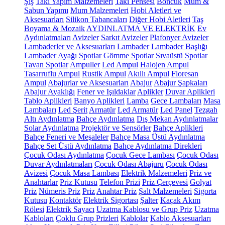
Şiş
Takı Yapım Malzemeleri
Takı Pensesi
Boncuk
Mum &
Sabun Yapımı
Mum Malzemeleri
Hobi Aletleri ve
Aksesuarları
Silikon Tabancaları
Diğer Hobi Aletleri
Taş
Boyama & Mozaik
AYDINLATMA VE ELEKTRİK
Ev
Aydınlatmaları
Avizeler
Sarkıt Avizeler
Plafonyer Avizeler
Lambaderler ve Aksesuarları
Lambader
Lambader Başlığı
Lambader Ayağı
Spotlar
Gömme Spotlar
Sıvaüstü Spotlar
Tavan Spotlar
Ampuller
Led Ampul
Halojen Ampul
Tasarruflu Ampul
Rustik Ampul
Akıllı Ampul
Floresan
Ampul
Abajurlar ve Aksesuarları
Abajur
Abajur Şapkaları
Abajur Ayaklığı
Fener ve Işıldaklar
Aplikler
Duvar Aplikleri
Tablo Aplikleri
Banyo Aplikleri
Lamba
Gece Lambaları
Masa
Lambaları
Led Şerit
Armatür
Led Armatür
Led Panel
Tezgah
Altı Aydınlatma
Bahçe Aydınlatma
Dış Mekan Aydınlatmalar
Solar Aydınlatma
Projektör ve Sensörler
Bahçe Aplikleri
Bahçe Feneri ve Meşaleler
Bahçe Masa Üstü Aydınlatma
Bahçe Set Üstü Aydınlatma
Bahçe Aydınlatma Direkleri
Çocuk Odası Aydınlatma
Çocuk Gece Lambası
Çocuk Odası
Duvar Aydınlatmaları
Çocuk Odası Abajuru
Çocuk Odası
Avizesi
Çocuk Masa Lambası
Elektrik Malzemeleri
Priz ve
Anahtarlar
Priz Kutusu
Telefon Prizi
Priz Çerçevesi
Golyat
Priz
Nümeris Priz
Priz
Anahtar Priz
Şalt Malzemeleri
Sigorta
Kutusu
Kontaktör
Elektrik Sigortası
Şalter
Kaçak Akım
Rölesi
Elektrik Sayacı
Uzatma Kablosu ve Grup Priz
Uzatma
Kabloları
Çoklu Grup Prizleri
Kablolar
Kablo Aksesuarları