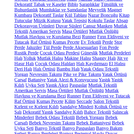
Dekoratif Tabak ve Kaseler
Biblo
Şaraplıklar
Tütsülük ve
Buhurdanlık
Mumluklar ve Şamdanlar
Meyvelik
Magnet
Kumbara
Dekoratif Taşlar
Kül Tablası
Nazar Boncuğu
Kitap
Tutucular
Müzik Kutusu
Yatak Tepsisi
Kokulu Taşlar
Ahşap
Dekorasyon Ürünleri
Duvar Süsleri
Cansız Manken
Mutfak
Tekstili
Amerikan Servis
Masa Örtüleri
Mutfak Önlüğü
Mutfak Havlusu ve Kurulama Bezi
Runner
Fırın Eldiveni ve
Tutacak
Raf Örtüsü
Kumaş Peçete
Ev Tekstili
Perde
Stor
Perde
Jaluziler
Tül Perde
Perde Aksesuarları
Fon Perde
Rustik Perde
Çocuk Odası Perdesi
Güneşlik
Mutfak Perdeleri
Halı
Yolluk
Mutfak Halısı
Makine Halısı
Shaggy Halı
Jüt ve
Hasır Halı
Çocuk Odası Halıları
Halı Kaydırmazı
El Halısı
Deri Halı
Halı Örtüsü
Bambu Halı
Yatak Odası Tekstili
Yorgan
Nevresim Takımı
Pike ve Pike Takımı
Yatak Örtüsü
Çarşaf
Battaniye
Yatak Alezi & Koruyucusu
Yastık
Yastık
Kılıfı
Uyku Seti
Yastık Alezi
Paspaslar
Mutfak Tekstili
Amerikan Servis
Masa Örtüleri
Mutfak Önlüğü
Mutfak
Havlusu ve Kurulama Bezi
Runner
Fırın Eldiveni ve Tutacak
Raf Örtüsü
Kumaş Peçete
Kilim
Seccade
Salon Tekstili
Kırlent ve Kırlent Kılıfı
Sandalye Minderi
Koltuk Örtüsü ve
Şalı
Dekoratif Yastık
Sandalye Kılıfı
Bahçe Tekstili
Salıncak
Minderleri
Bebek Odası Tekstili
Bebek Yorganı
Bebek
Çarşafı
Bebek Nevresim Takımı
Bebek Battaniyesi
Bebek
Uyku Seti
Banyo Tekstil
Banyo Paspasları
Banyo Bakım
Setleri
Banyo Perdeleri
Bornoz
Peştemal
Havlu
Duvar