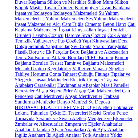
Duvar Kaplama
Silikon ve Mastikler
Silikon
Mum Silikon
Köpük
Mastik
Tavan Ürünleri
Kartonpiyer
Tavan Kaplama
İnşaat ve İzolasyon
İzolasyon Malzemeleri
Su Yalıtım
Malzemeleri
Isı Yalıtım Malzemeleri
Ses Yalıtım Malzemeleri
İnşaat Malzemeleri
Alçı
Cam Tuğla
Çimento
Beton Harcı
Çatı
Kaplama Malzemeleri
İnşaat Kimyasalları
İnşaat Temizlik
Ürünleri
Lavabo Çözücü
Harç ve Sıva Çözücü
Çok Amaçlı
Temizlik
Yağlayıcı ve Pas Çözücü
Yapı Kimyasalları
Derz
Dolgu
Seramik Yapıştırıcılar
Sıvı Conta
Strafor Yapıştırılar
Plastik Boru ve Ek Parçalar
Boru Bağlantı ve Aksesuarları
Temiz Su Boruları
Atık Su Boruları
PPRC Borular
Kombi
Bağlantı Boruları
Tesisat Tamir ve Bağlantı Malzemeleri
Musluk Uzatma
Regülatörler
Valfler ve Vanalar
Nipeller
Tahliye Hortumu
Conta
Taharet Çubuğu
Fittings
Tıpalar ve
Süzgeçler
İnşaat Makineleri
Elektrikli Vinçler
Taşıma
Arabaları
Caraskallar
Havlupanlar
Ahşaplar
Masif Paneller
Keresteler
Ahşap Seperatörler
Ahşap Çatı Malzemeleri
Çatı
Penceresi
Çatı Merdiveni
Ahşap Merdivenler
Trabzan
Sundurma
Menfezler
Banyo Menfezi
Su Deposu
HIRDAVAT EL ALETLERİ VE OTO
El Aletleri
Lokma ve
Lokma Takımları
Çekiç
El Testereleri
Kesici Grubu
Pense
Tornavida
Seramik ve Sıvacı Aletleri
Mengene ve İşkenceler
Zımbalar ve Aksesuarları
Zımpara ve Eğeler
Anahtarlar
Anahtar Takımları
Alyan Anahtarları
Açık Ağız Anahtar
İngiliz Anahtarı
İki Ağızlı Anahtar
Tork Anahtarı
Yıldız