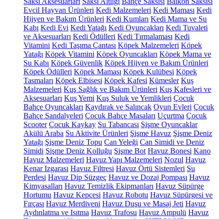
Saksı Aksesuarları
Saksı Altlığı
Bahçe Saksısı
Balkon Saksısı
Evcil Hayvan Ürünleri
Kedi Malzemeleri
Kedi Maması
Kedi
Hijyen ve Bakım Ürünleri
Kedi Kumları
Kedi Mama ve Su
Kabı
Kedi Evi
Kedi Yatağı
Kedi Oyuncakları
Kedi Tuvaleti
ve Aksesuarları
Kedi Ödülleri
Kedi Tırmalaması
Kedi
Vitamini
Kedi Taşıma Çantası
Köpek Malzemeleri
Köpek
Yatağı
Köpek Vitamini
Köpek Oyuncakları
Köpek Mama ve
Su Kabı
Köpek Güvenlik
Köpek Hijyen ve Bakım Ürünleri
Köpek Ödülleri
Köpek Maması
Köpek Kulübesi
Köpek
Tasmaları
Köpek Elbisesi
Köpek Kafesi
Kümesler
Kuş
Malzemeleri
Kuş Sağlık ve Bakım Ürünleri
Kuş Kafesleri ve
Aksesuarları
Kuş Yemi
Kuş Suluk ve Yemlikleri
Çocuk
Bahçe Oyuncakları
Kaydırak ve Salıncak
Oyun Evleri
Çocuk
Bahçe Sandalyeleri
Çocuk Bahçe Masaları
Uçurtma
Çocuk
Scooter
Çocuk Kaykay
Su Tabancası
Şişme Oyuncaklar
Akülü Araba
Su Aktivite Ürünleri
Şişme Havuz
Şişme Deniz
Yatağı
Şişme Deniz Topu
Can Yeleği
Can Simidi ve Deniz
Simidi
Şişme Deniz Kolluğu
Şişme Bot
Havuz Bonesi
Kano
Havuz Malzemeleri
Havuz Yapı Malzemeleri
Nozul
Havuz
Kenar Izgarası
Havuz Filtresi
Havuz Örtü Sistemleri
Su
Perdesi
Havuz Dip Süzgeç
Havuz ve Dozaj Pompası
Havuz
Kimyasalları
Havuz Temizlik Ekipmanları
Havuz Süpürge
Hortumu
Havuz Kepçesi
Havuz Robotu
Havuz Süpürgesi ve
Fırçası
Havuz Merdiveni
Havuz Duşu ve Masaj Jeti
Havuz
Aydınlatma ve Isıtma
Havuz Trafosu
Havuz Ampulü
Havuz