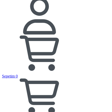
Sepetim
0