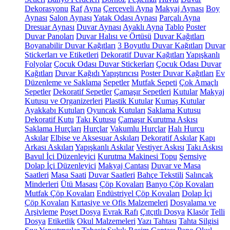
Dekorasyonu
Raf
Ayna
Çerçeveli Ayna
Makyaj Aynası
Boy
Aynası
Salon Aynası
Yatak Odası Aynası
Parçalı Ayna
Dresuar Aynası
Duvar Aynası
Ayaklı Ayna
Tablo
Poster
Duvar Panoları
Duvar Halısı ve Örtüsü
Duvar Kağıtları
Boyanabilir Duvar Kağıtları
3 Boyutlu Duvar Kağıtları
Duvar
Stickerları ve Etiketleri
Dekoratif Duvar Kağıtları
Yapışkanlı
Folyolar
Çocuk Odası Duvar Stickerları
Çocuk Odası Duvar
Kağıtları
Duvar Kağıdı Yapıştırıcısı
Poster Duvar Kağıtları
Ev
Düzenleme ve Saklama
Sepetler
Mutfak Sepeti
Çok Amaçlı
Sepetler
Dekoratif Sepetler
Çamaşır Sepetleri
Kutular
Makyaj
Kutusu ve Organizerleri
Plastik Kutular
Kumaş Kutular
Ayakkabı Kutuları
Oyuncak Kutuları
Saklama Kutusu
Dekoratif Kutu
Takı Kutusu
Çamaşır Kurutma Askısı
Saklama Hurçları
Hurçlar
Vakumlu Hurçlar
Halı Hurcu
Askılar
Elbise ve Aksesuar Askıları
Dekoratif Askılar
Kapı
Arkası Askıları
Yapışkanlı Askılar
Vestiyer Askısı
Takı Askısı
Bavul İçi Düzenleyici
Kurutma Makinesi Topu
Şemsiye
Dolap İçi Düzenleyici
Makyaj Çantası
Duvar ve Masa
Saatleri
Masa Saati
Duvar Saatleri
Bahçe Tekstili
Salıncak
Minderleri
Ütü Masası
Çöp Kovaları
Banyo Çöp Kovaları
Mutfak Çöp Kovaları
Endüstriyel Çöp Kovaları
Dolap İçi
Çöp Kovaları
Kırtasiye ve Ofis Malzemeleri
Dosyalama ve
Arşivleme
Poşet Dosya
Evrak Rafı
Çıtçıtlı Dosya
Klasör
Telli
Dosya
Etiketlik
Okul Malzemeleri
Yazı Tahtası
Tahta Silgisi