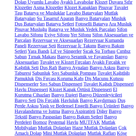
Dolap Uyumlu Lavabo
Ayaklı Lavabolar
Klozet
Duvara Sıfır
Klozetler
Asma Klozetler
Klozet Kapakları
Pisuvar
Tuvalet
Taşı
Batarya ve Musluklar
Lavabo Bataryaları
Mutfak
Bataryaları
Su Tasarruf Aparatı
Banyo Bataryaları
Musluk
Duş Bataryaları
Batarya Setleri
Fotoselli Batarya
Ara Musluk
Pisuvar Musluğu
Batarya ve Musluk Yedek Parçaları
Sifon
Lavabo Sifonu
Eviye Sifonu
Yer Sifonu
Sifon Aksesuarları ve
Parçaları
Rezervuar ve Aksesuarları
Rezervuar Kumanda
Paneli
Rezervuar Seti
Rezervuar İç Takımı
Banyo Bakım
Setleri
Yara Bandı
Lif ve Süngerler
Sıcak Su Torbası
Cımbız
Sabun
Tırnak Makası
Banyo Seramik ve Fayansları
Banyo
Aksesuarları
Tuvalet ve Klozet Fırçaları
Ayaklı Fırçalık ve
Kağıtlık Seti
Duş Rafı
Banyo Aynaları
Banyo Askısı
Banyo
Taburesi
Sabunluk
Sıvı Sabunluk Pompası
Tuvalet Kağıtlığı
Pamukluk
Diş Fırçası Koruma Kabı
Diş Macunu Kutusu
Dispenserler
Sıvı Sabun Dispenseri
Tuvalet Kağıdı Dispenseri
Havlu Dispenseri
Klozet Kapak Örtüsü Dispenseri
El
Kurutma Cihazları
Banyo Etajeri
Banyo Düzenleyicileri
Banyo Seti
Diş Fırçalık
Havluluk
Banyo Kaydırmazı
Duş
Perde Askısı
Yaşlı ve Bedensel Engelli Banyo Ürünleri
Banyo
Havalandırma ve Isıtma
Banyo Aspiratörü
Diğer
Banyo
Tekstil
Banyo Paspasları
Banyo Bakım Setleri
Banyo
Perdeleri
Bornoz
Peştemal
Havlu
MUTFAK
Mutfak
Mobilyaları
Mutfak Dolapları
Hazır Mutfak Dolapları
Çok
Amaçlı Dolap
Mini Mutfak Dolapları
Mutfak Rafları
Köşe