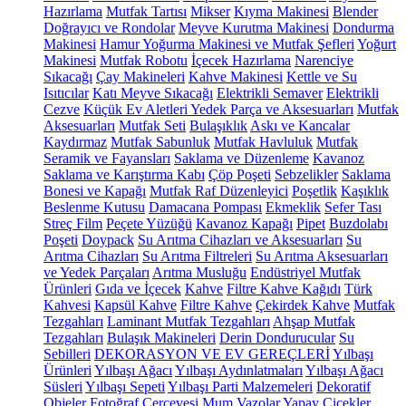
Hazırlama
Mutfak Tartısı
Mikser
Kıyma Makinesi
Blender
Doğrayıcı ve Rondolar
Meyve Kurutma Makinesi
Dondurma
Makinesi
Hamur Yoğurma Makinesi ve Mutfak Şefleri
Yoğurt
Makinesi
Mutfak Robotu
İçecek Hazırlama
Narenciye
Sıkacağı
Çay Makineleri
Kahve Makinesi
Kettle ve Su
Isıtıcılar
Katı Meyve Sıkacağı
Elektrikli Semaver
Elektrikli
Cezve
Küçük Ev Aletleri Yedek Parça ve Aksesuarları
Mutfak
Aksesuarları
Mutfak Seti
Bulaşıklık
Askı ve Kancalar
Kaydırmaz
Mutfak Sabunluk
Mutfak Havluluk
Mutfak
Seramik ve Fayansları
Saklama ve Düzenleme
Kavanoz
Saklama ve Karıştırma Kabı
Çöp Poşeti
Sebzelikler
Saklama
Bonesi ve Kapağı
Mutfak Raf Düzenleyici
Poşetlik
Kaşıklık
Beslenme Kutusu
Damacana Pompası
Ekmeklik
Sefer Tası
Streç Film
Peçete Yüzüğü
Kavanoz Kapağı
Pipet
Buzdolabı
Poşeti
Doypack
Su Arıtma Cihazları ve Aksesuarları
Su
Arıtma Cihazları
Su Arıtma Filtreleri
Su Arıtma Aksesuarları
ve Yedek Parçaları
Arıtma Musluğu
Endüstriyel Mutfak
Ürünleri
Gıda ve İçecek
Kahve
Filtre Kahve Kağıdı
Türk
Kahvesi
Kapsül Kahve
Filtre Kahve
Çekirdek Kahve
Mutfak
Tezgahları
Laminant Mutfak Tezgahları
Ahşap Mutfak
Tezgahları
Bulaşık Makineleri
Derin Dondurucular
Su
Sebilleri
DEKORASYON VE EV GEREÇLERİ
Yılbaşı
Ürünleri
Yılbaşı Ağacı
Yılbaşı Aydınlatmaları
Yılbaşı Ağacı
Süsleri
Yılbaşı Sepeti
Yılbaşı Parti Malzemeleri
Dekoratif
Objeler
Fotoğraf Çerçevesi
Mum
Vazolar
Yapay Çiçekler