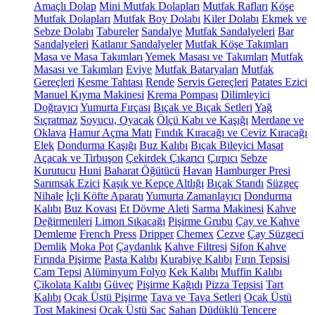
Amaçlı Dolap
Mini Mutfak Dolapları
Mutfak Rafları
Köşe
Mutfak Dolapları
Mutfak Boy Dolabı
Kiler Dolabı
Ekmek ve
Sebze Dolabı
Tabureler
Sandalye
Mutfak Sandalyeleri
Bar
Sandalyeleri
Katlanır Sandalyeler
Mutfak Köşe Takımları
Masa ve Masa Takımları
Yemek Masası ve Takımları
Mutfak
Masası ve Takımları
Eviye
Mutfak Bataryaları
Mutfak
Gereçleri
Kesme Tahtası
Rende
Servis Gereçleri
Patates Ezici
Manuel Kıyma Makinesi
Krema Pompası
Dilimleyici
Doğrayıcı
Yumurta Fırçası
Bıçak ve Bıçak Setleri
Yağ
Sıçratmaz
Soyucu, Oyacak
Ölçü Kabı ve Kaşığı
Merdane ve
Oklava
Hamur Açma Matı
Fındık Kıracağı ve Ceviz Kıracağı
Elek
Dondurma Kaşığı
Buz Kalıbı
Bıçak Bileyici Masat
Açacak ve Tirbuşon
Çekirdek Çıkarıcı
Çırpıcı
Sebze
Kurutucu
Huni
Baharat Öğütücü
Havan
Hamburger Presi
Sarımsak Ezici
Kaşık ve Kepçe Altlığı
Bıçak Standı
Süzgeç
Nihale
İçli Köfte Aparatı
Yumurta Zamanlayıcı
Dondurma
Kalıbı
Buz Kovası
Et Dövme Aleti
Sarma Makinesi
Kahve
Değirmenleri
Limon Sıkacağı
Pişirme Grubu
Çay ve Kahve
Demleme
French Press
Dripper
Chemex
Cezve
Çay Süzgeci
Demlik
Moka Pot
Çaydanlık
Kahve Filtresi
Sifon Kahve
Fırında Pişirme
Pasta Kalıbı
Kurabiye Kalıbı
Fırın Tepsisi
Cam Tepsi
Alüminyum Folyo
Kek Kalıbı
Muffin Kalıbı
Çikolata Kalıbı
Güveç
Pişirme Kağıdı
Pizza Tepsisi
Tart
Kalıbı
Ocak Üstü Pişirme
Tava ve Tava Setleri
Ocak Üstü
Tost Makinesi
Ocak Üstü Sac
Sahan
Düdüklü Tencere