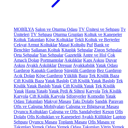
MOBİLYA
Salon ve Oturma Odası
TV Ünitesi ve Sehpası
Tv
Üniteleri
TV Sehpası
Oturma Grupları
Koltuk ve Kanepeler
Koltuk Takımları
Köşe Koltuklar
Tekli Koltuk ve Berjerler
Çekyat
Armut Koltuklar
Masaj Koltuğu
Puf
Bank ve
Benchler
Sallanan Koltuk
Kitaplık
Sehpalar
Zigon Sehpalar
Orta Sehpalar
Yan Sehpalar
Gazetelik
Antre ve Hol
Çok
Amaçlı Dolap
Portmantolar
Askılıklar
Kapı Askısı
Duvar
Askısı
Ayaklı Askılıklar
Dresuar
Ayakkabılık
Yatak Odası
Gardırop
Kapaklı Gardırop
Sürgülü Gardırop
Bez Gardırop
Açık Dolap
Köşe Gardırop
Yüklük
Baza
Tek Kişilik Baza
Çift Kişilik Baza
Yatak Başlığı
Çift Kişilik Yatak Başlığı
Tek
Kişilik Yatak Başlığı
Yatak
Çift Kişilik Yatak
Tek Kişilik
Yatak
Hasta Yatağı
Yatak Pedi & Şiltesi
Karyola
Tek Kişilik
Karyola
Çift Kişilik Karyola
Şifonyerler
Komodin
Yatak
Odası Takımları
Makyaj Masası
Takı Dolabı
Sandık
Paravan
Ofis ve Çalışma Mobilyaları
Çalışma ve Bilgisayar Masası
Oyuncu Koltukları
Çalışma ve Ofis Sandalyeleri
Keson
Ofis
Dolabı
Ofis Koltukları ve Kanepeleri
Ayaklı Küllükler
Laptop
Sehpası
Oyuncu Masası
Toplantı Masası
Ofis Masası ve
Takımları
Yemek Odası
Yemek Odası Takımları
Vitrin
Yemek