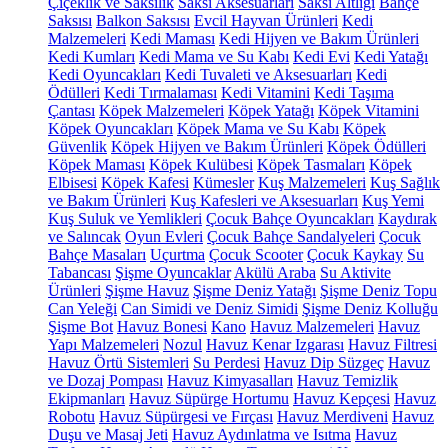
Çiçeklik ve Saksılık
Saksı Aksesuarları
Saksı Altlığı
Bahçe
Saksısı
Balkon Saksısı
Evcil Hayvan Ürünleri
Kedi
Malzemeleri
Kedi Maması
Kedi Hijyen ve Bakım Ürünleri
Kedi Kumları
Kedi Mama ve Su Kabı
Kedi Evi
Kedi Yatağı
Kedi Oyuncakları
Kedi Tuvaleti ve Aksesuarları
Kedi
Ödülleri
Kedi Tırmalaması
Kedi Vitamini
Kedi Taşıma
Çantası
Köpek Malzemeleri
Köpek Yatağı
Köpek Vitamini
Köpek Oyuncakları
Köpek Mama ve Su Kabı
Köpek
Güvenlik
Köpek Hijyen ve Bakım Ürünleri
Köpek Ödülleri
Köpek Maması
Köpek Kulübesi
Köpek Tasmaları
Köpek
Elbisesi
Köpek Kafesi
Kümesler
Kuş Malzemeleri
Kuş Sağlık
ve Bakım Ürünleri
Kuş Kafesleri ve Aksesuarları
Kuş Yemi
Kuş Suluk ve Yemlikleri
Çocuk Bahçe Oyuncakları
Kaydırak
ve Salıncak
Oyun Evleri
Çocuk Bahçe Sandalyeleri
Çocuk
Bahçe Masaları
Uçurtma
Çocuk Scooter
Çocuk Kaykay
Su
Tabancası
Şişme Oyuncaklar
Akülü Araba
Su Aktivite
Ürünleri
Şişme Havuz
Şişme Deniz Yatağı
Şişme Deniz Topu
Can Yeleği
Can Simidi ve Deniz Simidi
Şişme Deniz Kolluğu
Şişme Bot
Havuz Bonesi
Kano
Havuz Malzemeleri
Havuz
Yapı Malzemeleri
Nozul
Havuz Kenar Izgarası
Havuz Filtresi
Havuz Örtü Sistemleri
Su Perdesi
Havuz Dip Süzgeç
Havuz
ve Dozaj Pompası
Havuz Kimyasalları
Havuz Temizlik
Ekipmanları
Havuz Süpürge Hortumu
Havuz Kepçesi
Havuz
Robotu
Havuz Süpürgesi ve Fırçası
Havuz Merdiveni
Havuz
Duşu ve Masaj Jeti
Havuz Aydınlatma ve Isıtma
Havuz