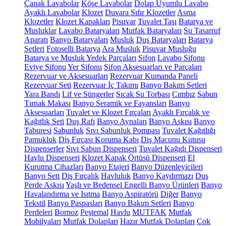
Çanak Lavabolar
Köşe Lavabolar
Dolap Uyumlu Lavabo
Ayaklı Lavabolar
Klozet
Duvara Sıfır Klozetler
Asma
Klozetler
Klozet Kapakları
Pisuvar
Tuvalet Taşı
Batarya ve
Musluklar
Lavabo Bataryaları
Mutfak Bataryaları
Su Tasarruf
Aparatı
Banyo Bataryaları
Musluk
Duş Bataryaları
Batarya
Setleri
Fotoselli Batarya
Ara Musluk
Pisuvar Musluğu
Batarya ve Musluk Yedek Parçaları
Sifon
Lavabo Sifonu
Eviye Sifonu
Yer Sifonu
Sifon Aksesuarları ve Parçaları
Rezervuar ve Aksesuarları
Rezervuar Kumanda Paneli
Rezervuar Seti
Rezervuar İç Takımı
Banyo Bakım Setleri
Yara Bandı
Lif ve Süngerler
Sıcak Su Torbası
Cımbız
Sabun
Tırnak Makası
Banyo Seramik ve Fayansları
Banyo
Aksesuarları
Tuvalet ve Klozet Fırçaları
Ayaklı Fırçalık ve
Kağıtlık Seti
Duş Rafı
Banyo Aynaları
Banyo Askısı
Banyo
Taburesi
Sabunluk
Sıvı Sabunluk Pompası
Tuvalet Kağıtlığı
Pamukluk
Diş Fırçası Koruma Kabı
Diş Macunu Kutusu
Dispenserler
Sıvı Sabun Dispenseri
Tuvalet Kağıdı Dispenseri
Havlu Dispenseri
Klozet Kapak Örtüsü Dispenseri
El
Kurutma Cihazları
Banyo Etajeri
Banyo Düzenleyicileri
Banyo Seti
Diş Fırçalık
Havluluk
Banyo Kaydırmazı
Duş
Perde Askısı
Yaşlı ve Bedensel Engelli Banyo Ürünleri
Banyo
Havalandırma ve Isıtma
Banyo Aspiratörü
Diğer
Banyo
Tekstil
Banyo Paspasları
Banyo Bakım Setleri
Banyo
Perdeleri
Bornoz
Peştemal
Havlu
MUTFAK
Mutfak
Mobilyaları
Mutfak Dolapları
Hazır Mutfak Dolapları
Çok