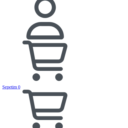
Sepetim
0