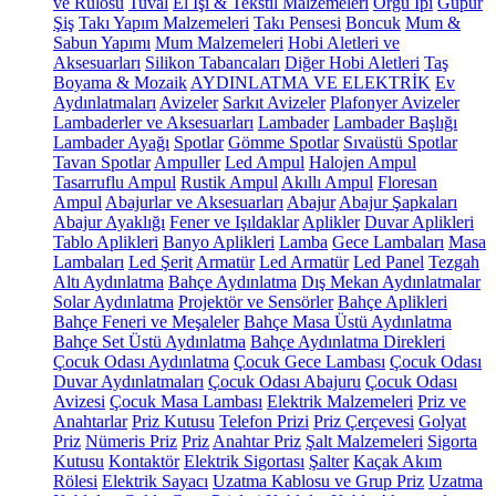
ve Rulosu
Tuval
El İşi & Tekstil Malzemeleri
Örgü İpi
Güpür
Şiş
Takı Yapım Malzemeleri
Takı Pensesi
Boncuk
Mum &
Sabun Yapımı
Mum Malzemeleri
Hobi Aletleri ve
Aksesuarları
Silikon Tabancaları
Diğer Hobi Aletleri
Taş
Boyama & Mozaik
AYDINLATMA VE ELEKTRİK
Ev
Aydınlatmaları
Avizeler
Sarkıt Avizeler
Plafonyer Avizeler
Lambaderler ve Aksesuarları
Lambader
Lambader Başlığı
Lambader Ayağı
Spotlar
Gömme Spotlar
Sıvaüstü Spotlar
Tavan Spotlar
Ampuller
Led Ampul
Halojen Ampul
Tasarruflu Ampul
Rustik Ampul
Akıllı Ampul
Floresan
Ampul
Abajurlar ve Aksesuarları
Abajur
Abajur Şapkaları
Abajur Ayaklığı
Fener ve Işıldaklar
Aplikler
Duvar Aplikleri
Tablo Aplikleri
Banyo Aplikleri
Lamba
Gece Lambaları
Masa
Lambaları
Led Şerit
Armatür
Led Armatür
Led Panel
Tezgah
Altı Aydınlatma
Bahçe Aydınlatma
Dış Mekan Aydınlatmalar
Solar Aydınlatma
Projektör ve Sensörler
Bahçe Aplikleri
Bahçe Feneri ve Meşaleler
Bahçe Masa Üstü Aydınlatma
Bahçe Set Üstü Aydınlatma
Bahçe Aydınlatma Direkleri
Çocuk Odası Aydınlatma
Çocuk Gece Lambası
Çocuk Odası
Duvar Aydınlatmaları
Çocuk Odası Abajuru
Çocuk Odası
Avizesi
Çocuk Masa Lambası
Elektrik Malzemeleri
Priz ve
Anahtarlar
Priz Kutusu
Telefon Prizi
Priz Çerçevesi
Golyat
Priz
Nümeris Priz
Priz
Anahtar Priz
Şalt Malzemeleri
Sigorta
Kutusu
Kontaktör
Elektrik Sigortası
Şalter
Kaçak Akım
Rölesi
Elektrik Sayacı
Uzatma Kablosu ve Grup Priz
Uzatma