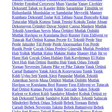
Objeler
Fotoğraf Çerçevesi
Mum
Vazolar
Yapay Çiçekler
Dekoratif Tabak ve Kaseler
Biblo
Şaraplıklar
Tütsülük ve
Buhurdanlık
Mumluklar ve Şamdanlar
Meyvelik
Magnet
Kumbara
Dekoratif Taşlar
Kül Tablası
Nazar Boncuğu
Kitap
Tutucular
Müzik Kutusu
Yatak Tepsisi
Kokulu Taşlar
Ahşap
Dekorasyon Ürünleri
Duvar Süsleri
Cansız Manken
Mutfak
Tekstili
Amerikan Servis
Masa Örtüleri
Mutfak Önlüğü
Mutfak Havlusu ve Kurulama Bezi
Runner
Fırın Eldiveni ve
Tutacak
Raf Örtüsü
Kumaş Peçete
Ev Tekstili
Perde
Stor
Perde
Jaluziler
Tül Perde
Perde Aksesuarları
Fon Perde
Rustik Perde
Çocuk Odası Perdesi
Güneşlik
Mutfak Perdeleri
Halı
Yolluk
Mutfak Halısı
Makine Halısı
Shaggy Halı
Jüt ve
Hasır Halı
Çocuk Odası Halıları
Halı Kaydırmazı
El Halısı
Deri Halı
Halı Örtüsü
Bambu Halı
Yatak Odası Tekstili
Yorgan
Nevresim Takımı
Pike ve Pike Takımı
Yatak Örtüsü
Çarşaf
Battaniye
Yatak Alezi & Koruyucusu
Yastık
Yastık
Kılıfı
Uyku Seti
Yastık Alezi
Paspaslar
Mutfak Tekstili
Amerikan Servis
Masa Örtüleri
Mutfak Önlüğü
Mutfak
Havlusu ve Kurulama Bezi
Runner
Fırın Eldiveni ve Tutacak
Raf Örtüsü
Kumaş Peçete
Kilim
Seccade
Salon Tekstili
Kırlent ve Kırlent Kılıfı
Sandalye Minderi
Koltuk Örtüsü ve
Şalı
Dekoratif Yastık
Sandalye Kılıfı
Bahçe Tekstili
Salıncak
Minderleri
Bebek Odası Tekstili
Bebek Yorganı
Bebek
Çarşafı
Bebek Nevresim Takımı
Bebek Battaniyesi
Bebek
Uyku Seti
Banyo Tekstil
Banyo Paspasları
Banyo Bakım