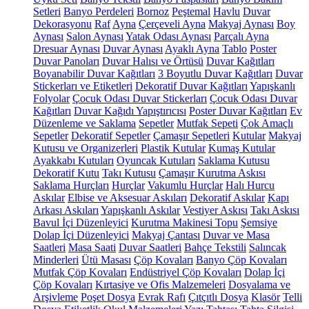
Setleri
Banyo Perdeleri
Bornoz
Peştemal
Havlu
Duvar
Dekorasyonu
Raf
Ayna
Çerçeveli Ayna
Makyaj Aynası
Boy
Aynası
Salon Aynası
Yatak Odası Aynası
Parçalı Ayna
Dresuar Aynası
Duvar Aynası
Ayaklı Ayna
Tablo
Poster
Duvar Panoları
Duvar Halısı ve Örtüsü
Duvar Kağıtları
Boyanabilir Duvar Kağıtları
3 Boyutlu Duvar Kağıtları
Duvar
Stickerları ve Etiketleri
Dekoratif Duvar Kağıtları
Yapışkanlı
Folyolar
Çocuk Odası Duvar Stickerları
Çocuk Odası Duvar
Kağıtları
Duvar Kağıdı Yapıştırıcısı
Poster Duvar Kağıtları
Ev
Düzenleme ve Saklama
Sepetler
Mutfak Sepeti
Çok Amaçlı
Sepetler
Dekoratif Sepetler
Çamaşır Sepetleri
Kutular
Makyaj
Kutusu ve Organizerleri
Plastik Kutular
Kumaş Kutular
Ayakkabı Kutuları
Oyuncak Kutuları
Saklama Kutusu
Dekoratif Kutu
Takı Kutusu
Çamaşır Kurutma Askısı
Saklama Hurçları
Hurçlar
Vakumlu Hurçlar
Halı Hurcu
Askılar
Elbise ve Aksesuar Askıları
Dekoratif Askılar
Kapı
Arkası Askıları
Yapışkanlı Askılar
Vestiyer Askısı
Takı Askısı
Bavul İçi Düzenleyici
Kurutma Makinesi Topu
Şemsiye
Dolap İçi Düzenleyici
Makyaj Çantası
Duvar ve Masa
Saatleri
Masa Saati
Duvar Saatleri
Bahçe Tekstili
Salıncak
Minderleri
Ütü Masası
Çöp Kovaları
Banyo Çöp Kovaları
Mutfak Çöp Kovaları
Endüstriyel Çöp Kovaları
Dolap İçi
Çöp Kovaları
Kırtasiye ve Ofis Malzemeleri
Dosyalama ve
Arşivleme
Poşet Dosya
Evrak Rafı
Çıtçıtlı Dosya
Klasör
Telli