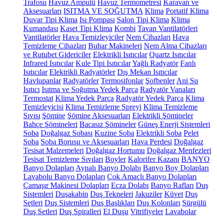
Trafosu
Havuz Ampulü
Havuz Termometresi
Karavan ve
Aksesuarları
ISITMA VE SOĞUTMA
Klima
Portatif Klima
Duvar Tipi Klima
Isı Pompası
Salon Tipi Klima
Klima
Kumandası
Kaset Tipi Klima
Kombi
Tavan Vantilatörleri
Vantilatörler
Hava Temizleyiciler
Nem Cihazları
Hava
Temizleme Cihazları
Buhar Makineleri
Nem Alma Cihazları
ve Rutubet Gidericiler
Elektrikli Isıtıcılar
Quartz Isıtıcılar
Infrared Isıtıcılar
Kule Tipi Isıtıcılar
Yağlı Radyatör
Fanlı
Isıtıcılar
Elektrikli Radyatörler
Dış Mekan Isıtıcılar
Havlupanlar
Radyatörler
Termosifonlar
Şofbenler
Ani Su
Isıtıcı
Isıtma ve Soğutma Yedek Parça
Radyatör Vanaları
Termostat
Klima Yedek Parça
Radyatör Yedek Parça
Klima
Temizleyicisi
Klima Temizleme Spreyi
Klima Temizleme
Sıvısı
Şömine
Şömine Aksesuarları
Elektrikli Şömineler
Bahçe Şömineleri
Bacasız Şömineler
Güneş Enerji Sistemleri
Soba
Doğalgaz Sobası
Kuzine Soba
Elektrikli Soba
Pelet
Soba
Soba Borusu ve Aksesuarları
Hava Perdesi
Doğalgaz
Tesisat Malzemeleri
Doğalgaz Hortumu
Doğalgaz Menfezleri
Tesisat Temizleme Sıvıları
Boyler
Kalorifer Kazanı
BANYO
Banyo Dolapları
Aynalı Banyo Dolabı
Banyo Boy Dolapları
Lavabolu Banyo Dolapları
Çok Amaçlı Banyo Dolapları
Çamaşır Makinesi Dolapları
Ecza Dolabı
Banyo Rafları
Duş
Sistemleri
Duşakabin
Duş Tekneleri
Jakuziler
Küvet
Duş
Setleri
Duş Sistemleri
Duş Başlıkları
Duş Kolonları
Sürgülü
Duş Setleri
Duş Spiralleri
El Duşu
Vitrifiyeler
Lavabolar