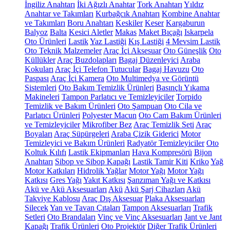
İngiliz Anahtarı
İki Ağızlı Anahtar
Tork Anahtarı
Yıldız
Anahtar ve Takımları
Kurbağcık Anahtarı
Kombine Anahtar
ve Takımları
Boru Anahtarı
Keskiler
Keser
Kargaburun
Balyoz
Balta
Kesici Aletler
Makas
Maket Bıçağı
Iskarpela
Oto Ürünleri
Lastik
Yaz Lastiği
Kış Lastiği
4 Mevsim Lastik
Oto Teknik Malzemeler
Araç İçi Aksesuar
Oto Güneşlik
Oto
Küllükler
Araç Buzdolapları
Bagaj Düzenleyici
Araba
Kokuları
Araç İçi Telefon Tutucular
Bagaj Havuzu
Oto
Paspası
Araç İçi Kamera
Oto Multimedya ve Görüntü
Sistemleri
Oto Bakım Temizlik Ürünleri
Basınçlı Yıkama
Makineleri
Tampon Parlatıcı ve Temizleyiciler
Torpido
Temizlik ve Bakım Ürünleri
Oto Şampuan
Oto Cila ve
Parlatıcı Ürünleri
Polyester Macun
Oto Cam Bakım Ürünleri
ve Temizleyiciler
Mikrofiber Bez
Araç Temizlik Seti
Araç
Boyaları
Araç Süpürgeleri
Araba Çizik Giderici
Motor
Temizleyici ve Bakım Ürünleri
Radyatör Temizleyiciler
Oto
Koltuk Kılıfı
Lastik Ekipmanları
Hava Kompresörü
Bijon
Anahtarı
Sibop ve Sibop Kapağı
Lastik Tamir Kiti
Kriko
Yağ
Motor Katkıları
Hidrolik Yağlar
Motor Yağı
Motor Yağı
Katkısı
Gres Yağı
Yakıt Katkısı
Şanzıman Yağı ve Katkısı
Akü ve Akü Aksesuarları
Akü
Akü Şarj Cihazları
Akü
Takviye Kablosu
Araç Dış Aksesuar
Plaka Aksesuarları
Silecek
Yan ve Tavan Çıtaları
Tampon Aksesuarları
Trafik
Setleri
Oto Brandaları
Vinç ve Vinç Aksesuarları
Jant ve Jant
Kapağı
Trafik Ürünleri
Oto Projektör
Diğer Trafik Ürünleri