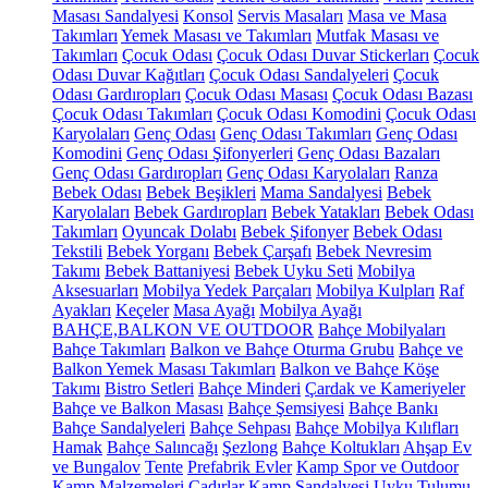
Masası Sandalyesi
Konsol
Servis Masaları
Masa ve Masa
Takımları
Yemek Masası ve Takımları
Mutfak Masası ve
Takımları
Çocuk Odası
Çocuk Odası Duvar Stickerları
Çocuk
Odası Duvar Kağıtları
Çocuk Odası Sandalyeleri
Çocuk
Odası Gardıropları
Çocuk Odası Masası
Çocuk Odası Bazası
Çocuk Odası Takımları
Çocuk Odası Komodini
Çocuk Odası
Karyolaları
Genç Odası
Genç Odası Takımları
Genç Odası
Komodini
Genç Odası Şifonyerleri
Genç Odası Bazaları
Genç Odası Gardıropları
Genç Odası Karyolaları
Ranza
Bebek Odası
Bebek Beşikleri
Mama Sandalyesi
Bebek
Karyolaları
Bebek Gardıropları
Bebek Yatakları
Bebek Odası
Takımları
Oyuncak Dolabı
Bebek Şifonyer
Bebek Odası
Tekstili
Bebek Yorganı
Bebek Çarşafı
Bebek Nevresim
Takımı
Bebek Battaniyesi
Bebek Uyku Seti
Mobilya
Aksesuarları
Mobilya Yedek Parçaları
Mobilya Kulpları
Raf
Ayakları
Keçeler
Masa Ayağı
Mobilya Ayağı
BAHÇE,BALKON VE OUTDOOR
Bahçe Mobilyaları
Bahçe Takımları
Balkon ve Bahçe Oturma Grubu
Bahçe ve
Balkon Yemek Masası Takımları
Balkon ve Bahçe Köşe
Takımı
Bistro Setleri
Bahçe Minderi
Çardak ve Kameriyeler
Bahçe ve Balkon Masası
Bahçe Şemsiyesi
Bahçe Bankı
Bahçe Sandalyeleri
Bahçe Sehpası
Bahçe Mobilya Kılıfları
Hamak
Bahçe Salıncağı
Şezlong
Bahçe Koltukları
Ahşap Ev
ve Bungalov
Tente
Prefabrik Evler
Kamp Spor ve Outdoor
Kamp Malzemeleri
Çadırlar
Kamp Sandalyesi
Uyku Tulumu