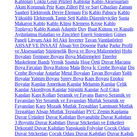
Kabloları
Çoklu Grup Prizleri
Kablolar
Kablo Aksesuarları
Akım Korumalı Priz
Kapı Zilleri
Pil ve Şarj Cihazları
Zaman
Saatleri
Elektronik Devre Elemanı
Fiş
Kablo Pabucu
Kablo
Yüksüğü
Elektronik Tamir Seti
Kablo Düzenleyiciler
Susta
Makaron Kablo
Kablo Klipsi
Klemens
Kroşe
Kablo
Toplayıcı
Kablo Kanalı
Adaptör
Duy
Buat Kutusu ve Kapağı
Aydınlatma Halatları ve Zincirleri
Enerji Sistemleri
Güneş
Paneli
Lityum Akü
Jel Akü
İnverter
Tavan Vantilatörleri
AHŞAP VE İNŞAAT
Ahşap Yer Döşeme
Parke
Parke Profil
ve Aksesuarları
Süpürgelik
Boya ve Boya Malzemeleri
Hobi
Boyaları
Tempare Boyası
Boya Malzemeleri
Tinerler
Maskeleme Bandı
Vernik
Spatula
Hışır Örtü
Duvar Macunu
Boya Fırçaları
Boya Rulosu
Mala
Boya
İç Cephe Boyalar
Dış
Cephe Boyalar
Astarlar
Metal Boyaları
Tavan Boyaları
Yağlı
Boyalar
Yalıtım Boyası
Sprey Boya
Kapı Boyası
Epoksi
Boyalar
Kapılar
Amerikan Kapılar
Melamin Kapılar
Çelik
Kapılar
Akordiyon Kapılar
Sürgülü Kapılar
Acil Çıkış
Kapıları
Kapı Kolları
Seramik ve Fayans
Banyo Seramik ve
Fayansları
Yer Seramik ve Fayansları
Mutfak Seramik ve
Fayansları
Karo
Mozaik
Mutfak Tezgahları
Laminant Mutfak
Tezgahları
Ahşap Mutfak Tezgahları
PVC Zemin Kaplama
Duvar Ürünleri
Duvar Kağıtları
Boyanabilir Duvar Kağıtları
3 Boyutlu Duvar Kağıtları
Duvar Stickerları ve Etiketleri
Dekoratif Duvar Kağıtları
Yapışkanlı Folyolar
Çocuk Odası
Duvar Stickerları
Çocuk Odası Duvar Kağıtları
Duvar Kağıdı