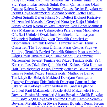
Dosya
Etiketlik
Okul Malzemeleri
Yazı Tahtası
Tahta Silgisi
Sıvı Yapıştırıcılar
Tebeşir
Suluk
Resim Çantası
Pano
Okul
Çantası
Kalem Kutusu
Beslenme Çantası
Resim Boyaları ve
Resim Boya Malzemeleri
Selobant
Ajanda
Defter
Okul
Defteri
Spiralli Defter
Fihrist
Not Defteri
Bloknot
Kırtasiye
Malzemeleri
Masaüstü Gereçleri
Kırtasiye Kağıt Ürünleri
Kırtasiye Seti
Kalem ve Yazı Gereçleri
Koli Bandı Makinesi
Para Makineleri
Para Çekmeceleri
Para Sayma Makineleri
Ofis Sarf Ürünleri
Evrak İmha Makineleri
Laminasyon
Makineleri
Barkod Okuyucu
Temizlik Gereçleri ve
Ekipmanları
Temizlik Eldiveni
Temizlik Kovası
Temizlik,
Ovma Teli
Tüy Toplama Ürünleri
Faraş
Çekpas
Fırça ve
Süpürge
Temizlik Bezleri
Temizlik Süngeri
Paspas ve Mop
Kâğıt Havlu
Tuvalet Kağıdı
Islak Mendil
Ev Temizlik
Malzemeleri
Tuvalet Temizleyici
Yüzey Temizleyiciler
Yağ,
Kireç ve Pas Çözücüler
Çubuklu Oda Kokusu
Oda Kokusu
Halı Temizleyiciler
Ahşap Temizleyiciler ve Bakım Ürünleri
Cam ve Parlak Yüzey Temizleyiciler
Mutfak ve Banyo
Temizleyiciler
Bulaşık Makinesi Deterjanı
Yumuşatıcı
Çamaşır Deterjanı
Elde Bulaşık Deterjanı
Çamaşır Leke
Çıkarıcılar
Kolonya
Pazar Arabası ve Çantası
Eğlence
Ürünleri
Parti Malzemeleri
Puzzle
Hobi Malzemeleri
Hobi
Boya ve Resim Malzemeleri
Ahşap Boyaları
Akrilik Boyalar
Sulu Boya
Yağlı Boya Seti
Eskitme Boyası
Cam ve Seramik
Boyaları
Metalik Boya
Şövale
Kumaş Boyaları
Resim Fırçası