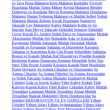
ve Tava
Pizza Makinesi
Krep Makinesi
Basküller
Yiyecek
Hazırlama
Mutfak Tartısı
Mikser
Kıyma Makinesi
Blender
Doğrayıcı ve Rondolar
Meyve Kurutma Makinesi
Dondurma
Makinesi
Hamur Yoğurma Makinesi ve Mutfak Şefleri
Yoğurt
Makinesi
Mutfak Robotu
İçecek Hazırlama
Narenciye
Sıkacağı
Çay Makineleri
Kahve Makinesi
Kettle ve Su
Isıtıcılar
Katı Meyve Sıkacağı
Elektrikli Semaver
Elektrikli
Cezve
Küçük Ev Aletleri Yedek Parça ve Aksesuarları
Mutfak
Aksesuarları
Mutfak Seti
Bulaşıklık
Askı ve Kancalar
Kaydırmaz
Mutfak Sabunluk
Mutfak Havluluk
Mutfak
Seramik ve Fayansları
Saklama ve Düzenleme
Kavanoz
Saklama ve Karıştırma Kabı
Çöp Poşeti
Sebzelikler
Saklama
Bonesi ve Kapağı
Mutfak Raf Düzenleyici
Poşetlik
Kaşıklık
Beslenme Kutusu
Damacana Pompası
Ekmeklik
Sefer Tası
Streç Film
Peçete Yüzüğü
Kavanoz Kapağı
Pipet
Buzdolabı
Poşeti
Doypack
Su Arıtma Cihazları ve Aksesuarları
Su
Arıtma Cihazları
Su Arıtma Filtreleri
Su Arıtma Aksesuarları
ve Yedek Parçaları
Arıtma Musluğu
Endüstriyel Mutfak
Ürünleri
Gıda ve İçecek
Kahve
Filtre Kahve Kağıdı
Türk
Kahvesi
Kapsül Kahve
Filtre Kahve
Çekirdek Kahve
Mutfak
Tezgahları
Laminant Mutfak Tezgahları
Ahşap Mutfak
Tezgahları
Bulaşık Makineleri
Derin Dondurucular
Su
Sebilleri
DEKORASYON VE EV GEREÇLERİ
Yılbaşı
Ürünleri
Yılbaşı Ağacı
Yılbaşı Aydınlatmaları
Yılbaşı Ağacı
Süsleri
Yılbaşı Sepeti
Yılbaşı Parti Malzemeleri
Dekoratif