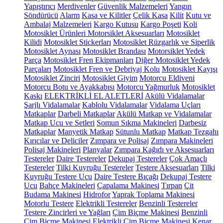
Yapıştırıcı
Merdivenler
Güvenlik Malzemeleri
Yangın
Söndürücü
Alarm
Kasa ve Kilitler
Çelik Kasa
Kilit
Kutu ve
Ambalaj Malzemeleri
Kargo Kutusu
Kargo Poşeti
Koli
Motosiklet Ürünleri
Motorsiklet Aksesuarları
Motosiklet
Kilidi
Motosiklet Stickerları
Motosiklet Rüzgarlık ve Siperlik
Motosiklet Aynası
Motosiklet Brandası
Motorsiklet Yedek
Parça
Motosiklet Fren Ekipmanları
Diğer Motosiklet Yedek
Parçaları
Motosiklet Fren ve Debriyaj Kolu
Motosiklet Kayışı
Motosiklet Zinciri
Motosiklet Giyim
Motorcu Eldiveni
Motorcu Botu ve Ayakkabısı
Motorcu Yağmurluk
Motosiklet
Kaskı
ELEKTRİKLİ EL ALETLERİ
Akülü Vidalamalar
Şarjlı Vidalamalar
Kablolu Vidalamalar
Vidalama Uçları
Matkaplar
Darbeli Matkaplar
Akülü Matkap ve Vidalamalar
Matkap Ucu ve Setleri
Somun Sıkma Makineleri
Darbesiz
Matkaplar
Manyetik Matkap
Sütunlu Matkap
Matkap Tezgahı
Kırıcılar ve Deliciler
Zımpara ve Polisaj
Zımpara Makineleri
Polisaj Makineleri
Planyalar
Zımpara Kağıdı ve Aksesuarları
Testereler
Daire Testereler
Dekupaj Testereler
Çok Amaçlı
Testereler
Tilki Kuyruğu Testereler
Testere Aksesuarları
Tilki
Kuyruğu Testere Ucu
Daire Testere Bıçağı
Dekupaj Testere
Ucu
Bahçe Makineleri
Çapalama Makinesi
Tırpan
Çit
Budama Makinesi
Hidrofor
Yaprak Toplama Makinesi
Motorlu Testere
Elektrikli Testereler
Benzinli Testereler
Testere Zincirleri ve Yağları
Çim Biçme Makinesi
Benzinli
Çim Biçme Makinesi
Elektrikli Çim Biçme Makinesi
Kenar