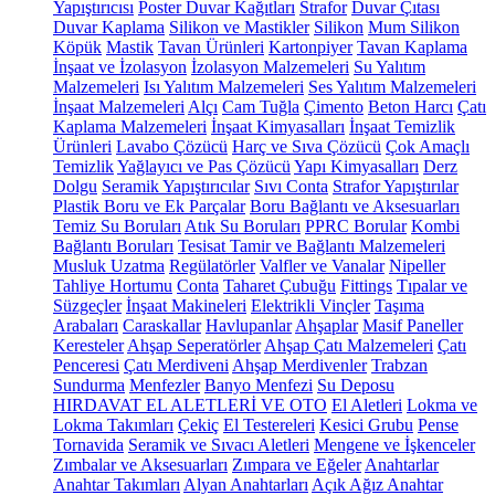
Yapıştırıcısı
Poster Duvar Kağıtları
Strafor
Duvar Çıtası
Duvar Kaplama
Silikon ve Mastikler
Silikon
Mum Silikon
Köpük
Mastik
Tavan Ürünleri
Kartonpiyer
Tavan Kaplama
İnşaat ve İzolasyon
İzolasyon Malzemeleri
Su Yalıtım
Malzemeleri
Isı Yalıtım Malzemeleri
Ses Yalıtım Malzemeleri
İnşaat Malzemeleri
Alçı
Cam Tuğla
Çimento
Beton Harcı
Çatı
Kaplama Malzemeleri
İnşaat Kimyasalları
İnşaat Temizlik
Ürünleri
Lavabo Çözücü
Harç ve Sıva Çözücü
Çok Amaçlı
Temizlik
Yağlayıcı ve Pas Çözücü
Yapı Kimyasalları
Derz
Dolgu
Seramik Yapıştırıcılar
Sıvı Conta
Strafor Yapıştırılar
Plastik Boru ve Ek Parçalar
Boru Bağlantı ve Aksesuarları
Temiz Su Boruları
Atık Su Boruları
PPRC Borular
Kombi
Bağlantı Boruları
Tesisat Tamir ve Bağlantı Malzemeleri
Musluk Uzatma
Regülatörler
Valfler ve Vanalar
Nipeller
Tahliye Hortumu
Conta
Taharet Çubuğu
Fittings
Tıpalar ve
Süzgeçler
İnşaat Makineleri
Elektrikli Vinçler
Taşıma
Arabaları
Caraskallar
Havlupanlar
Ahşaplar
Masif Paneller
Keresteler
Ahşap Seperatörler
Ahşap Çatı Malzemeleri
Çatı
Penceresi
Çatı Merdiveni
Ahşap Merdivenler
Trabzan
Sundurma
Menfezler
Banyo Menfezi
Su Deposu
HIRDAVAT EL ALETLERİ VE OTO
El Aletleri
Lokma ve
Lokma Takımları
Çekiç
El Testereleri
Kesici Grubu
Pense
Tornavida
Seramik ve Sıvacı Aletleri
Mengene ve İşkenceler
Zımbalar ve Aksesuarları
Zımpara ve Eğeler
Anahtarlar
Anahtar Takımları
Alyan Anahtarları
Açık Ağız Anahtar