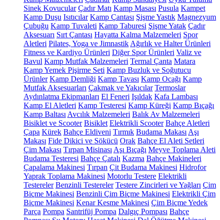
Sinek Kovucular
Çadır Matı
Kamp Masası
Pusula
Kampet
Kamp Duşu
Isıtıcılar
Kamp Çantası
Şişme Yastık
Magnezyum
Çubuğu
Kamp Tuvaleti
Kamp Taburesi
Şişme Yatak
Çadır
Aksesuarı
Sırt Çantası
Hayatta Kalma Malzemeleri
Spor
Aletleri
Pilates, Yoga ve Jimnastik
Ağırlık ve Halter Ürünleri
Fitness ve Kardiyo Ürünleri
Diğer Spor Ürünleri
Valiz ve
Bavul
Kamp Mutfak Malzemeleri
Termal Çanta
Matara
Kamp Yemek Pişirme Seti
Kamp Buzluk ve Soğutucu
Ürünler
Kamp Demliği
Kamp Tavası
Kamp Ocağı
Kamp
Mutfak Aksesuarları
Çakmak ve Yakıcılar
Termoslar
Aydınlatma Ekipmanları
El Feneri
Işıldak
Kafa Lambası
Kamp El Aletleri
Kamp Testeresi
Kamp Küreği
Kamp Bıçağı
Kamp Baltası
Avcılık Malzemeleri
Balık Av Malzemeleri
Bisiklet ve Scooter
Bisiklet
Elektrikli Scooter
Bahçe Aletleri
Çapa
Kürek
Bahçe Eldiveni
Tırmık
Budama Makası
Aşı
Makası
Fide Dikici ve Sökücü
Orak
Bahçe El Aleti Setleri
Çim Makası
Tırpan Misinası
Aşı Bıçağı
Meyve Toplama Aleti
Budama Testeresi
Bahçe Çatalı
Kazma
Bahçe Makineleri
Çapalama Makinesi
Tırpan
Çit Budama Makinesi
Hidrofor
Yaprak Toplama Makinesi
Motorlu Testere
Elektrikli
Testereler
Benzinli Testereler
Testere Zincirleri ve Yağları
Çim
Biçme Makinesi
Benzinli Çim Biçme Makinesi
Elektrikli Çim
Biçme Makinesi
Kenar Kesme Makinesi
Çim Biçme Yedek
Parça
Pompa
Santrifüj Pompa
Dalgıç Pompası
Bahçe