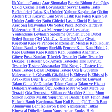
İlk Yardım Çantası
Araç Sigortaları
Benzin Bidonu
Acil Çıkış
Çekici
Çekme Halatı
Boyunluklar
Seyyar Lamba
Trafik
Reflektörleri
Takoz
Kış Ürünleri
Yağmur Kaydırıcılar
Ölçüm
Aletleri
Buz Kazıyıcı
Cam Suyu
Lastik Kar Paleti
Kışlık Set
Ürünler
Antifrizler
Buğu Giderici
Lastik Zinciri
Elektrikli
Araç Şarj İstasyonları
Oto Yedek Parça
Römork
Hırdavat
Malzemeleri
Hırdavat Malzemesi ve Aksesuarları
Yönlendirme Levhaları
Sabitleme Ürünleri
Dübel
Dübel
Setleri
Somun
Çivi
Vida-Çivi
Demir Pul
Vida
Civata
Köşebent
Kapı ve Pencere Malzemeleri
Menteşe
Kapı Kolları
Yalıtım Bantları
Stoper
Sineklik
Pencere Kolu
Kapı Hidroliği
Kapı Dürbünü
Kapı Kilitleri
Kapı Sürgüleri
Anahtarlık
Gönye
Posta Kutuları
Tekerlek
Testereler
Daire Testereler
Dekupaj Testereler
Çok Amaçlı Testereler
Tilki Kuyruğu
Testereler
Testere Aksesuarları
Tilki Kuyruğu Testere Ucu
Daire Testere Bıçağı
Dekupaj Testere Ucu
İş Güvenlik
Malzemeleri
İş Güvenlik Gözlükleri
İş Eldiveni
İş Elbisesi
İş
Ayakkabısı
Diğer İş Güvenlik Ürünleri
Siperlik
Lanyard
Takım Çanta Ve Dolapları
Takım Çantası
Takım ve Hizmet
Dolapları
Avadanlık
Ölçü Aletleri
Metre ve Şerit Metre
Su
Terazisi
Oda Termostatı
Silikon ve Mastikler
Silikon
Mum
Silikon
Köpük
Mastik
Yapıştırıcı ve Bantlar
Bant
Teflon Bant
Elektrik Bandı
Kaydırmaz Bant
Koli Bandı
Çift Taraflı Bant
Alüminyum Bant
İzolasyon Bandı
Yapıştırıcılar
Tutkal
Kimyasal Dübeller
Japon Yapıştırıcıları
Epoksi
Hızlı