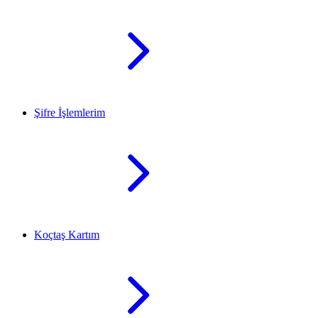
Şifre İşlemlerim
Koçtaş Kartım