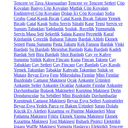
Tencere ve Tava Aksesuarları
Tencere ve Tencere Setleri
Çöp
Kovaları
Banyo Çöp Kovaları
Mutfak Çöp Kovaları
Endüstriyel Çöp Kovaları
Dolap İçi Çöp Kovaları
Sofra
Grubu
Çatal,Kaşık,Bıçak
Çatal Kaşık Bıçak Takımı
Yemek
Bıçağı
Çatal
Kaşık
Sofra Servis
Sürahi
Kase
Tepsi
Servis ve
Sunum Tabakları
Yağdanlık
Sosluk, Reçellik
Yumurtalık
Servis Maşa Seti
Şekerlik
Salata Kasesi
Peçetelik
Karaf
Kürdanlık
Çerezlik
Baharat Takımı
Bardak Altlığı
Ekmek
Sepeti
Pasta Sunumu
Pasta Takımı
Kek Fanusu
Bardak
Viski
Bardağı
Su Bardağı
Meşrubat Bardağı
Rakı Bardağı
Kadeh
Bardak Seti
Bira Bardağı
Shot Bardağı
Çay ve Kahve
Sunumu
Sütlük
Kahve Fincanı
Kupa
Fincan Takımı
Çay
Tabakları
Çay Setleri
Çay Fincanı
Çay Bardağı
Çay Kaşığı
Yemek Takımları
Tabaklar
Kahvaltı Takımları
Suluk ve
Matara
Beyaz Eşya
Fırın
Mikrodalga Fırınlar
Mini Fırınlar
Buzdolabı
Çamaşır Makinesi
Ocak
Ankastre Ürünleri
Ankastre Setler
Ankastre Ocaklar
Ankastre Fırınlar
Ankastre
Davlumbazlar
Bulaşık Makineleri
Kurutma Makinesi
Derin
Dondurucular
Su Sebilleri
Mini Buzdolabı
Davlumbazlar
Kurutmalı Çamaşır Makinesi
Beyaz Eşya Setleri
Aspiratörler
Beyaz Eşya Yedek Parça ve Bakım Ürünleri
Şarap Dolabı
Küçük Ev Aletleri
Kızartma ve Pişirme Makineleri
Mısır
Patlatma Makinesi
Fritöz
Ekmek Yapma Makinesi
Ekmek
Kızartma Makinesi
Tost Makinesi
Buharlı Pişirici
Elektrikli
Izgara
Waffle Makinesi
Yumurta Haşlayıcı
Elektrikli Tencere