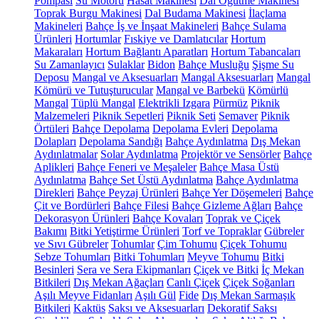
Pompası
Su Motoru
Hasat Makinesi
Dal Öğütme Makinesi
Toprak Burgu Makinesi
Dal Budama Makinesi
İlaçlama
Makineleri
Bahçe İş ve İnşaat Makineleri
Bahçe Sulama
Ürünleri
Hortumlar
Fıskiye ve Damlatıcılar
Hortum
Makaraları
Hortum Bağlantı Aparatları
Hortum Tabancaları
Su Zamanlayıcı
Sulaklar
Bidon
Bahçe Musluğu
Şişme Su
Deposu
Mangal ve Aksesuarları
Mangal Aksesuarları
Mangal
Kömürü ve Tutuşturucular
Mangal ve Barbekü
Kömürlü
Mangal
Tüplü Mangal
Elektrikli Izgara
Pürmüz
Piknik
Malzemeleri
Piknik Sepetleri
Piknik Seti
Semaver
Piknik
Örtüleri
Bahçe Depolama
Depolama Evleri
Depolama
Dolapları
Depolama Sandığı
Bahçe Aydınlatma
Dış Mekan
Aydınlatmalar
Solar Aydınlatma
Projektör ve Sensörler
Bahçe
Aplikleri
Bahçe Feneri ve Meşaleler
Bahçe Masa Üstü
Aydınlatma
Bahçe Set Üstü Aydınlatma
Bahçe Aydınlatma
Direkleri
Bahçe Peyzaj Ürünleri
Bahçe Yer Döşemeleri
Bahçe
Çit ve Bordürleri
Bahçe Filesi
Bahçe Gizleme Ağları
Bahçe
Dekorasyon Ürünleri
Bahçe Kovaları
Toprak ve Çiçek
Bakımı
Bitki Yetiştirme Ürünleri
Torf ve Topraklar
Gübreler
ve Sıvı Gübreler
Tohumlar
Çim Tohumu
Çiçek Tohumu
Sebze Tohumları
Bitki Tohumları
Meyve Tohumu
Bitki
Besinleri
Sera ve Sera Ekipmanları
Çiçek ve Bitki
İç Mekan
Bitkileri
Dış Mekan Ağaçları
Canlı Çiçek
Çiçek Soğanları
Aşılı Meyve Fidanları
Aşılı Gül
Fide
Dış Mekan Sarmaşık
Bitkileri
Kaktüs
Saksı ve Aksesuarları
Dekoratif Saksı