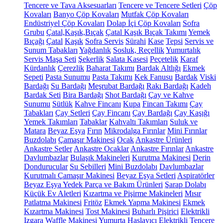
Tencere ve Tava Aksesuarları
Tencere ve Tencere Setleri
Çöp
Kovaları
Banyo Çöp Kovaları
Mutfak Çöp Kovaları
Endüstriyel Çöp Kovaları
Dolap İçi Çöp Kovaları
Sofra
Grubu
Çatal,Kaşık,Bıçak
Çatal Kaşık Bıçak Takımı
Yemek
Bıçağı
Çatal
Kaşık
Sofra Servis
Sürahi
Kase
Tepsi
Servis ve
Sunum Tabakları
Yağdanlık
Sosluk, Reçellik
Yumurtalık
Servis Maşa Seti
Şekerlik
Salata Kasesi
Peçetelik
Karaf
Kürdanlık
Çerezlik
Baharat Takımı
Bardak Altlığı
Ekmek
Sepeti
Pasta Sunumu
Pasta Takımı
Kek Fanusu
Bardak
Viski
Bardağı
Su Bardağı
Meşrubat Bardağı
Rakı Bardağı
Kadeh
Bardak Seti
Bira Bardağı
Shot Bardağı
Çay ve Kahve
Sunumu
Sütlük
Kahve Fincanı
Kupa
Fincan Takımı
Çay
Tabakları
Çay Setleri
Çay Fincanı
Çay Bardağı
Çay Kaşığı
Yemek Takımları
Tabaklar
Kahvaltı Takımları
Suluk ve
Matara
Beyaz Eşya
Fırın
Mikrodalga Fırınlar
Mini Fırınlar
Buzdolabı
Çamaşır Makinesi
Ocak
Ankastre Ürünleri
Ankastre Setler
Ankastre Ocaklar
Ankastre Fırınlar
Ankastre
Davlumbazlar
Bulaşık Makineleri
Kurutma Makinesi
Derin
Dondurucular
Su Sebilleri
Mini Buzdolabı
Davlumbazlar
Kurutmalı Çamaşır Makinesi
Beyaz Eşya Setleri
Aspiratörler
Beyaz Eşya Yedek Parça ve Bakım Ürünleri
Şarap Dolabı
Küçük Ev Aletleri
Kızartma ve Pişirme Makineleri
Mısır
Patlatma Makinesi
Fritöz
Ekmek Yapma Makinesi
Ekmek
Kızartma Makinesi
Tost Makinesi
Buharlı Pişirici
Elektrikli
Izgara
Waffle Makinesi
Yumurta Haşlayıcı
Elektrikli Tencere