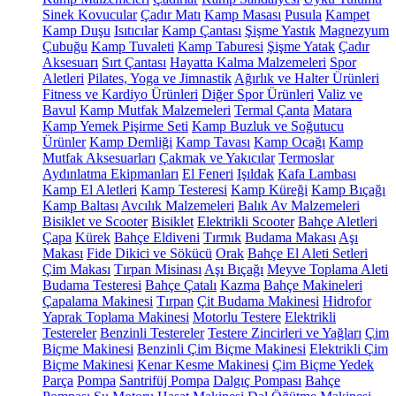
Sinek Kovucular
Çadır Matı
Kamp Masası
Pusula
Kampet
Kamp Duşu
Isıtıcılar
Kamp Çantası
Şişme Yastık
Magnezyum
Çubuğu
Kamp Tuvaleti
Kamp Taburesi
Şişme Yatak
Çadır
Aksesuarı
Sırt Çantası
Hayatta Kalma Malzemeleri
Spor
Aletleri
Pilates, Yoga ve Jimnastik
Ağırlık ve Halter Ürünleri
Fitness ve Kardiyo Ürünleri
Diğer Spor Ürünleri
Valiz ve
Bavul
Kamp Mutfak Malzemeleri
Termal Çanta
Matara
Kamp Yemek Pişirme Seti
Kamp Buzluk ve Soğutucu
Ürünler
Kamp Demliği
Kamp Tavası
Kamp Ocağı
Kamp
Mutfak Aksesuarları
Çakmak ve Yakıcılar
Termoslar
Aydınlatma Ekipmanları
El Feneri
Işıldak
Kafa Lambası
Kamp El Aletleri
Kamp Testeresi
Kamp Küreği
Kamp Bıçağı
Kamp Baltası
Avcılık Malzemeleri
Balık Av Malzemeleri
Bisiklet ve Scooter
Bisiklet
Elektrikli Scooter
Bahçe Aletleri
Çapa
Kürek
Bahçe Eldiveni
Tırmık
Budama Makası
Aşı
Makası
Fide Dikici ve Sökücü
Orak
Bahçe El Aleti Setleri
Çim Makası
Tırpan Misinası
Aşı Bıçağı
Meyve Toplama Aleti
Budama Testeresi
Bahçe Çatalı
Kazma
Bahçe Makineleri
Çapalama Makinesi
Tırpan
Çit Budama Makinesi
Hidrofor
Yaprak Toplama Makinesi
Motorlu Testere
Elektrikli
Testereler
Benzinli Testereler
Testere Zincirleri ve Yağları
Çim
Biçme Makinesi
Benzinli Çim Biçme Makinesi
Elektrikli Çim
Biçme Makinesi
Kenar Kesme Makinesi
Çim Biçme Yedek
Parça
Pompa
Santrifüj Pompa
Dalgıç Pompası
Bahçe