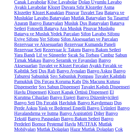
Çanak Lavabolar
Köşe Lavabolar
Dolap Uyumlu Lavabo
Ayaklı Lavabolar
Klozet
Duvara Sıfır Klozetler
Asma
Klozetler
Klozet Kapakları
Pisuvar
Tuvalet Taşı
Batarya ve
Musluklar
Lavabo Bataryaları
Mutfak Bataryaları
Su Tasarruf
Aparatı
Banyo Bataryaları
Musluk
Duş Bataryaları
Batarya
Setleri
Fotoselli Batarya
Ara Musluk
Pisuvar Musluğu
Batarya ve Musluk Yedek Parçaları
Sifon
Lavabo Sifonu
Eviye Sifonu
Yer Sifonu
Sifon Aksesuarları ve Parçaları
Rezervuar ve Aksesuarları
Rezervuar Kumanda Paneli
Rezervuar Seti
Rezervuar İç Takımı
Banyo Bakım Setleri
Yara Bandı
Lif ve Süngerler
Sıcak Su Torbası
Cımbız
Sabun
Tırnak Makası
Banyo Seramik ve Fayansları
Banyo
Aksesuarları
Tuvalet ve Klozet Fırçaları
Ayaklı Fırçalık ve
Kağıtlık Seti
Duş Rafı
Banyo Aynaları
Banyo Askısı
Banyo
Taburesi
Sabunluk
Sıvı Sabunluk Pompası
Tuvalet Kağıtlığı
Pamukluk
Diş Fırçası Koruma Kabı
Diş Macunu Kutusu
Dispenserler
Sıvı Sabun Dispenseri
Tuvalet Kağıdı Dispenseri
Havlu Dispenseri
Klozet Kapak Örtüsü Dispenseri
El
Kurutma Cihazları
Banyo Etajeri
Banyo Düzenleyicileri
Banyo Seti
Diş Fırçalık
Havluluk
Banyo Kaydırmazı
Duş
Perde Askısı
Yaşlı ve Bedensel Engelli Banyo Ürünleri
Banyo
Havalandırma ve Isıtma
Banyo Aspiratörü
Diğer
Banyo
Tekstil
Banyo Paspasları
Banyo Bakım Setleri
Banyo
Perdeleri
Bornoz
Peştemal
Havlu
MUTFAK
Mutfak
Mobilyaları
Mutfak Dolapları
Hazır Mutfak Dolapları
Çok