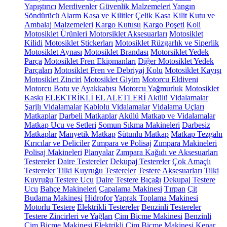
Yapıştırıcı
Merdivenler
Güvenlik Malzemeleri
Yangın
Söndürücü
Alarm
Kasa ve Kilitler
Çelik Kasa
Kilit
Kutu ve
Ambalaj Malzemeleri
Kargo Kutusu
Kargo Poşeti
Koli
Motosiklet Ürünleri
Motorsiklet Aksesuarları
Motosiklet
Kilidi
Motosiklet Stickerları
Motosiklet Rüzgarlık ve Siperlik
Motosiklet Aynası
Motosiklet Brandası
Motorsiklet Yedek
Parça
Motosiklet Fren Ekipmanları
Diğer Motosiklet Yedek
Parçaları
Motosiklet Fren ve Debriyaj Kolu
Motosiklet Kayışı
Motosiklet Zinciri
Motosiklet Giyim
Motorcu Eldiveni
Motorcu Botu ve Ayakkabısı
Motorcu Yağmurluk
Motosiklet
Kaskı
ELEKTRİKLİ EL ALETLERİ
Akülü Vidalamalar
Şarjlı Vidalamalar
Kablolu Vidalamalar
Vidalama Uçları
Matkaplar
Darbeli Matkaplar
Akülü Matkap ve Vidalamalar
Matkap Ucu ve Setleri
Somun Sıkma Makineleri
Darbesiz
Matkaplar
Manyetik Matkap
Sütunlu Matkap
Matkap Tezgahı
Kırıcılar ve Deliciler
Zımpara ve Polisaj
Zımpara Makineleri
Polisaj Makineleri
Planyalar
Zımpara Kağıdı ve Aksesuarları
Testereler
Daire Testereler
Dekupaj Testereler
Çok Amaçlı
Testereler
Tilki Kuyruğu Testereler
Testere Aksesuarları
Tilki
Kuyruğu Testere Ucu
Daire Testere Bıçağı
Dekupaj Testere
Ucu
Bahçe Makineleri
Çapalama Makinesi
Tırpan
Çit
Budama Makinesi
Hidrofor
Yaprak Toplama Makinesi
Motorlu Testere
Elektrikli Testereler
Benzinli Testereler
Testere Zincirleri ve Yağları
Çim Biçme Makinesi
Benzinli
Çim Biçme Makinesi
Elektrikli Çim Biçme Makinesi
Kenar