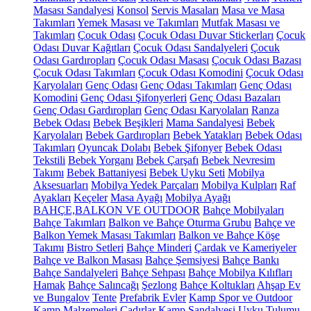
Masası Sandalyesi
Konsol
Servis Masaları
Masa ve Masa
Takımları
Yemek Masası ve Takımları
Mutfak Masası ve
Takımları
Çocuk Odası
Çocuk Odası Duvar Stickerları
Çocuk
Odası Duvar Kağıtları
Çocuk Odası Sandalyeleri
Çocuk
Odası Gardıropları
Çocuk Odası Masası
Çocuk Odası Bazası
Çocuk Odası Takımları
Çocuk Odası Komodini
Çocuk Odası
Karyolaları
Genç Odası
Genç Odası Takımları
Genç Odası
Komodini
Genç Odası Şifonyerleri
Genç Odası Bazaları
Genç Odası Gardıropları
Genç Odası Karyolaları
Ranza
Bebek Odası
Bebek Beşikleri
Mama Sandalyesi
Bebek
Karyolaları
Bebek Gardıropları
Bebek Yatakları
Bebek Odası
Takımları
Oyuncak Dolabı
Bebek Şifonyer
Bebek Odası
Tekstili
Bebek Yorganı
Bebek Çarşafı
Bebek Nevresim
Takımı
Bebek Battaniyesi
Bebek Uyku Seti
Mobilya
Aksesuarları
Mobilya Yedek Parçaları
Mobilya Kulpları
Raf
Ayakları
Keçeler
Masa Ayağı
Mobilya Ayağı
BAHÇE,BALKON VE OUTDOOR
Bahçe Mobilyaları
Bahçe Takımları
Balkon ve Bahçe Oturma Grubu
Bahçe ve
Balkon Yemek Masası Takımları
Balkon ve Bahçe Köşe
Takımı
Bistro Setleri
Bahçe Minderi
Çardak ve Kameriyeler
Bahçe ve Balkon Masası
Bahçe Şemsiyesi
Bahçe Bankı
Bahçe Sandalyeleri
Bahçe Sehpası
Bahçe Mobilya Kılıfları
Hamak
Bahçe Salıncağı
Şezlong
Bahçe Koltukları
Ahşap Ev
ve Bungalov
Tente
Prefabrik Evler
Kamp Spor ve Outdoor
Kamp Malzemeleri
Çadırlar
Kamp Sandalyesi
Uyku Tulumu