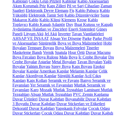
Kabloları
Çoklu Grup Prizleri
Kablolar
Kablo Aksesuarları
Akım Korumalı Priz
Kapı Zilleri
Pil ve Şarj Cihazları
Zaman
Saatleri
Elektronik Devre Elemanı
Fiş
Kablo Pabucu
Kablo
Yüksüğü
Elektronik Tamir Seti
Kablo Düzenleyiciler
Susta
Makaron Kablo
Kablo Klipsi
Klemens
Kroşe
Kablo
Toplayıcı
Kablo Kanalı
Adaptör
Duy
Buat Kutusu ve Kapağı
Aydınlatma Halatları ve Zincirleri
Enerji Sistemleri
Güneş
Paneli
Lityum Akü
Jel Akü
İnverter
Tavan Vantilatörleri
AHŞAP VE İNŞAAT
Ahşap Yer Döşeme
Parke
Parke Profil
ve Aksesuarları
Süpürgelik
Boya ve Boya Malzemeleri
Hobi
Boyaları
Tempare Boyası
Boya Malzemeleri
Tinerler
Maskeleme Bandı
Vernik
Spatula
Hışır Örtü
Duvar Macunu
Boya Fırçaları
Boya Rulosu
Mala
Boya
İç Cephe Boyalar
Dış
Cephe Boyalar
Astarlar
Metal Boyaları
Tavan Boyaları
Yağlı
Boyalar
Yalıtım Boyası
Sprey Boya
Kapı Boyası
Epoksi
Boyalar
Kapılar
Amerikan Kapılar
Melamin Kapılar
Çelik
Kapılar
Akordiyon Kapılar
Sürgülü Kapılar
Acil Çıkış
Kapıları
Kapı Kolları
Seramik ve Fayans
Banyo Seramik ve
Fayansları
Yer Seramik ve Fayansları
Mutfak Seramik ve
Fayansları
Karo
Mozaik
Mutfak Tezgahları
Laminant Mutfak
Tezgahları
Ahşap Mutfak Tezgahları
PVC Zemin Kaplama
Duvar Ürünleri
Duvar Kağıtları
Boyanabilir Duvar Kağıtları
3 Boyutlu Duvar Kağıtları
Duvar Stickerları ve Etiketleri
Dekoratif Duvar Kağıtları
Yapışkanlı Folyolar
Çocuk Odası
Duvar Stickerları
Çocuk Odası Duvar Kağıtları
Duvar Kağıdı