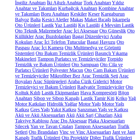
İngiliz Anahtarı
İki Ağızlı Anahtar
Tork Anahtarı
Yıldız
Anahtar ve Takımları
Kurbağcık Anahtarı
Kombine Anahtar
ve Takımları
Boru Anahtarı
Keskiler
Keser
Kargaburun
Balyoz
Balta
Kesici Aletler
Makas
Maket Bıçağı
Iskarpela
Oto Ürünleri
Lastik
Yaz Lastiği
Kış Lastiği
4 Mevsim Lastik
Oto Teknik Malzemeler
Araç İçi Aksesuar
Oto Güneşlik
Oto
Küllükler
Araç Buzdolapları
Bagaj Düzenleyici
Araba
Kokuları
Araç İçi Telefon Tutucular
Bagaj Havuzu
Oto
Paspası
Araç İçi Kamera
Oto Multimedya ve Görüntü
Sistemleri
Oto Bakım Temizlik Ürünleri
Basınçlı Yıkama
Makineleri
Tampon Parlatıcı ve Temizleyiciler
Torpido
Temizlik ve Bakım Ürünleri
Oto Şampuan
Oto Cila ve
Parlatıcı Ürünleri
Polyester Macun
Oto Cam Bakım Ürünleri
ve Temizleyiciler
Mikrofiber Bez
Araç Temizlik Seti
Araç
Boyaları
Araç Süpürgeleri
Araba Çizik Giderici
Motor
Temizleyici ve Bakım Ürünleri
Radyatör Temizleyiciler
Oto
Koltuk Kılıfı
Lastik Ekipmanları
Hava Kompresörü
Bijon
Anahtarı
Sibop ve Sibop Kapağı
Lastik Tamir Kiti
Kriko
Yağ
Motor Katkıları
Hidrolik Yağlar
Motor Yağı
Motor Yağı
Katkısı
Gres Yağı
Yakıt Katkısı
Şanzıman Yağı ve Katkısı
Akü ve Akü Aksesuarları
Akü
Akü Şarj Cihazları
Akü
Takviye Kablosu
Araç Dış Aksesuar
Plaka Aksesuarları
Silecek
Yan ve Tavan Çıtaları
Tampon Aksesuarları
Trafik
Setleri
Oto Brandaları
Vinç ve Vinç Aksesuarları
Jant ve Jant
Kapağı
Trafik Ürünleri
Oto Projektör
Diğer Trafik Ürünleri