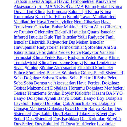
Trafosu
Havuz Ampulü
Havuz Termometresi
Karavan ve
Aksesuarları
ISITMA VE SOĞUTMA
Klima
Portatif Klima
Duvar Tipi Klima
Isı Pompası
Salon Tipi Klima
Klima
Kumandası
Kaset Tipi Klima
Kombi
Tavan Vantilatörleri
Vantilatörler
Hava Temizleyiciler
Nem Cihazları
Hava
Temizleme Cihazları
Buhar Makineleri
Nem Alma Cihazları
ve Rutubet Gidericiler
Elektrikli Isıtıcılar
Quartz Isıtıcılar
Infrared Isıtıcılar
Kule Tipi Isıtıcılar
Yağlı Radyatör
Fanlı
Isıtıcılar
Elektrikli Radyatörler
Dış Mekan Isıtıcılar
Havlupanlar
Radyatörler
Termosifonlar
Şofbenler
Ani Su
Isıtıcı
Isıtma ve Soğutma Yedek Parça
Radyatör Vanaları
Termostat
Klima Yedek Parça
Radyatör Yedek Parça
Klima
Temizleyicisi
Klima Temizleme Spreyi
Klima Temizleme
Sıvısı
Şömine
Şömine Aksesuarları
Elektrikli Şömineler
Bahçe Şömineleri
Bacasız Şömineler
Güneş Enerji Sistemleri
Soba
Doğalgaz Sobası
Kuzine Soba
Elektrikli Soba
Pelet
Soba
Soba Borusu ve Aksesuarları
Hava Perdesi
Doğalgaz
Tesisat Malzemeleri
Doğalgaz Hortumu
Doğalgaz Menfezleri
Tesisat Temizleme Sıvıları
Boyler
Kalorifer Kazanı
BANYO
Banyo Dolapları
Aynalı Banyo Dolabı
Banyo Boy Dolapları
Lavabolu Banyo Dolapları
Çok Amaçlı Banyo Dolapları
Çamaşır Makinesi Dolapları
Ecza Dolabı
Banyo Rafları
Duş
Sistemleri
Duşakabin
Duş Tekneleri
Jakuziler
Küvet
Duş
Setleri
Duş Sistemleri
Duş Başlıkları
Duş Kolonları
Sürgülü
Duş Setleri
Duş Spiralleri
El Duşu
Vitrifiyeler
Lavabolar