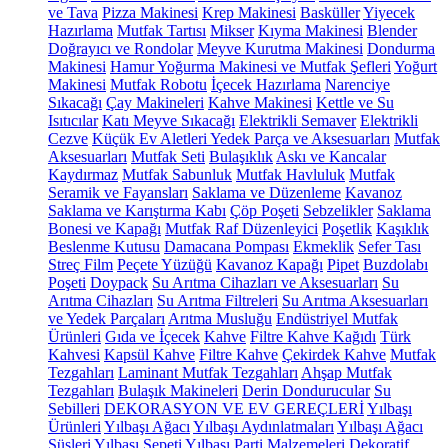
ve Tava
Pizza Makinesi
Krep Makinesi
Basküller
Yiyecek
Hazırlama
Mutfak Tartısı
Mikser
Kıyma Makinesi
Blender
Doğrayıcı ve Rondolar
Meyve Kurutma Makinesi
Dondurma
Makinesi
Hamur Yoğurma Makinesi ve Mutfak Şefleri
Yoğurt
Makinesi
Mutfak Robotu
İçecek Hazırlama
Narenciye
Sıkacağı
Çay Makineleri
Kahve Makinesi
Kettle ve Su
Isıtıcılar
Katı Meyve Sıkacağı
Elektrikli Semaver
Elektrikli
Cezve
Küçük Ev Aletleri Yedek Parça ve Aksesuarları
Mutfak
Aksesuarları
Mutfak Seti
Bulaşıklık
Askı ve Kancalar
Kaydırmaz
Mutfak Sabunluk
Mutfak Havluluk
Mutfak
Seramik ve Fayansları
Saklama ve Düzenleme
Kavanoz
Saklama ve Karıştırma Kabı
Çöp Poşeti
Sebzelikler
Saklama
Bonesi ve Kapağı
Mutfak Raf Düzenleyici
Poşetlik
Kaşıklık
Beslenme Kutusu
Damacana Pompası
Ekmeklik
Sefer Tası
Streç Film
Peçete Yüzüğü
Kavanoz Kapağı
Pipet
Buzdolabı
Poşeti
Doypack
Su Arıtma Cihazları ve Aksesuarları
Su
Arıtma Cihazları
Su Arıtma Filtreleri
Su Arıtma Aksesuarları
ve Yedek Parçaları
Arıtma Musluğu
Endüstriyel Mutfak
Ürünleri
Gıda ve İçecek
Kahve
Filtre Kahve Kağıdı
Türk
Kahvesi
Kapsül Kahve
Filtre Kahve
Çekirdek Kahve
Mutfak
Tezgahları
Laminant Mutfak Tezgahları
Ahşap Mutfak
Tezgahları
Bulaşık Makineleri
Derin Dondurucular
Su
Sebilleri
DEKORASYON VE EV GEREÇLERİ
Yılbaşı
Ürünleri
Yılbaşı Ağacı
Yılbaşı Aydınlatmaları
Yılbaşı Ağacı
Süsleri
Yılbaşı Sepeti
Yılbaşı Parti Malzemeleri
Dekoratif