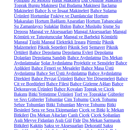
Pompası
Su Motoru
Hasat Makinesi
Dal Öğütme Makinesi
Toprak Burgu Makinesi
Dal Budama Makinesi
İlaçlama
Makineleri
Bahçe İş ve İnşaat Makineleri
Bahçe Sulama
Ürünleri
Hortumlar
Fıskiye ve Damlatıcılar
Hortum
Makaraları
Hortum Bağlantı Aparatları
Hortum Tabancaları
Su Zamanlayıcı
Sulaklar
Bidon
Bahçe Musluğu
Şişme Su
Deposu
Mangal ve Aksesuarları
Mangal Aksesuarları
Mangal
Kömürü ve Tutuşturucular
Mangal ve Barbekü
Kömürlü
Mangal
Tüplü Mangal
Elektrikli Izgara
Pürmüz
Piknik
Malzemeleri
Piknik Sepetleri
Piknik Seti
Semaver
Piknik
Örtüleri
Bahçe Depolama
Depolama Evleri
Depolama
Dolapları
Depolama Sandığı
Bahçe Aydınlatma
Dış Mekan
Aydınlatmalar
Solar Aydınlatma
Projektör ve Sensörler
Bahçe
Aplikleri
Bahçe Feneri ve Meşaleler
Bahçe Masa Üstü
Aydınlatma
Bahçe Set Üstü Aydınlatma
Bahçe Aydınlatma
Direkleri
Bahçe Peyzaj Ürünleri
Bahçe Yer Döşemeleri
Bahçe
Çit ve Bordürleri
Bahçe Filesi
Bahçe Gizleme Ağları
Bahçe
Dekorasyon Ürünleri
Bahçe Kovaları
Toprak ve Çiçek
Bakımı
Bitki Yetiştirme Ürünleri
Torf ve Topraklar
Gübreler
ve Sıvı Gübreler
Tohumlar
Çim Tohumu
Çiçek Tohumu
Sebze Tohumları
Bitki Tohumları
Meyve Tohumu
Bitki
Besinleri
Sera ve Sera Ekipmanları
Çiçek ve Bitki
İç Mekan
Bitkileri
Dış Mekan Ağaçları
Canlı Çiçek
Çiçek Soğanları
Aşılı Meyve Fidanları
Aşılı Gül
Fide
Dış Mekan Sarmaşık
Bitkileri
Kaktüs
Saksı ve Aksesuarları
Dekoratif Saksı