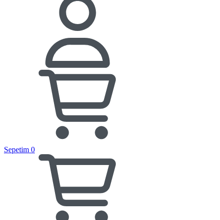
Sepetim
0