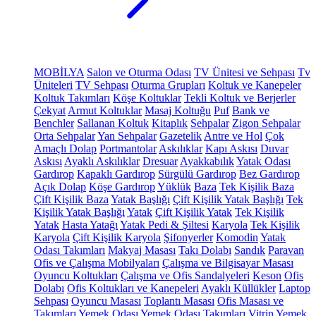
MOBİLYA
Salon ve Oturma Odası
TV Ünitesi ve Sehpası
Tv
Üniteleri
TV Sehpası
Oturma Grupları
Koltuk ve Kanepeler
Koltuk Takımları
Köşe Koltuklar
Tekli Koltuk ve Berjerler
Çekyat
Armut Koltuklar
Masaj Koltuğu
Puf
Bank ve
Benchler
Sallanan Koltuk
Kitaplık
Sehpalar
Zigon Sehpalar
Orta Sehpalar
Yan Sehpalar
Gazetelik
Antre ve Hol
Çok
Amaçlı Dolap
Portmantolar
Askılıklar
Kapı Askısı
Duvar
Askısı
Ayaklı Askılıklar
Dresuar
Ayakkabılık
Yatak Odası
Gardırop
Kapaklı Gardırop
Sürgülü Gardırop
Bez Gardırop
Açık Dolap
Köşe Gardırop
Yüklük
Baza
Tek Kişilik Baza
Çift Kişilik Baza
Yatak Başlığı
Çift Kişilik Yatak Başlığı
Tek
Kişilik Yatak Başlığı
Yatak
Çift Kişilik Yatak
Tek Kişilik
Yatak
Hasta Yatağı
Yatak Pedi & Şiltesi
Karyola
Tek Kişilik
Karyola
Çift Kişilik Karyola
Şifonyerler
Komodin
Yatak
Odası Takımları
Makyaj Masası
Takı Dolabı
Sandık
Paravan
Ofis ve Çalışma Mobilyaları
Çalışma ve Bilgisayar Masası
Oyuncu Koltukları
Çalışma ve Ofis Sandalyeleri
Keson
Ofis
Dolabı
Ofis Koltukları ve Kanepeleri
Ayaklı Küllükler
Laptop
Sehpası
Oyuncu Masası
Toplantı Masası
Ofis Masası ve
Takımları
Yemek Odası
Yemek Odası Takımları
Vitrin
Yemek