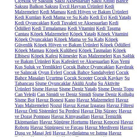
Çiçeklik ve Saksılık
Saksı Aksesuarları
Saksı Altlığı
Bahçe
Saksısı
Balkon Saksısı
Evcil Hayvan Ürünleri
Kedi
Malzemeleri
Kedi Maması
Kedi Hijyen ve Bakım Ürünleri
Kedi Kumları
Kedi Mama ve Su Kabı
Kedi Evi
Kedi Yatağı
Kedi Oyuncakları
Kedi Tuvaleti ve Aksesuarları
Kedi
Ödülleri
Kedi Tırmalaması
Kedi Vitamini
Kedi Taşıma
Çantası
Köpek Malzemeleri
Köpek Yatağı
Köpek Vitamini
Köpek Oyuncakları
Köpek Mama ve Su Kabı
Köpek
Güvenlik
Köpek Hijyen ve Bakım Ürünleri
Köpek Ödülleri
Köpek Maması
Köpek Kulübesi
Köpek Tasmaları
Köpek
Elbisesi
Köpek Kafesi
Kümesler
Kuş Malzemeleri
Kuş Sağlık
ve Bakım Ürünleri
Kuş Kafesleri ve Aksesuarları
Kuş Yemi
Kuş Suluk ve Yemlikleri
Çocuk Bahçe Oyuncakları
Kaydırak
ve Salıncak
Oyun Evleri
Çocuk Bahçe Sandalyeleri
Çocuk
Bahçe Masaları
Uçurtma
Çocuk Scooter
Çocuk Kaykay
Su
Tabancası
Şişme Oyuncaklar
Akülü Araba
Su Aktivite
Ürünleri
Şişme Havuz
Şişme Deniz Yatağı
Şişme Deniz Topu
Can Yeleği
Can Simidi ve Deniz Simidi
Şişme Deniz Kolluğu
Şişme Bot
Havuz Bonesi
Kano
Havuz Malzemeleri
Havuz
Yapı Malzemeleri
Nozul
Havuz Kenar Izgarası
Havuz Filtresi
Havuz Örtü Sistemleri
Su Perdesi
Havuz Dip Süzgeç
Havuz
ve Dozaj Pompası
Havuz Kimyasalları
Havuz Temizlik
Ekipmanları
Havuz Süpürge Hortumu
Havuz Kepçesi
Havuz
Robotu
Havuz Süpürgesi ve Fırçası
Havuz Merdiveni
Havuz
Duşu ve Masaj Jeti
Havuz Aydınlatma ve Isıtma
Havuz