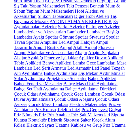
ve Rulosu
Tuval
El İşi & Tekstil Malzemeleri
Örgü İpi
Güpür
Şiş
Takı Yapım Malzemeleri
Takı Pensesi
Boncuk
Mum &
Sabun Yapımı
Mum Malzemeleri
Hobi Aletleri ve
Aksesuarları
Silikon Tabancaları
Diğer Hobi Aletleri
Taş
Boyama & Mozaik
AYDINLATMA VE ELEKTRİK
Ev
Aydınlatmaları
Avizeler
Sarkıt Avizeler
Plafonyer Avizeler
Lambaderler ve Aksesuarları
Lambader
Lambader Başlığı
Lambader Ayağı
Spotlar
Gömme Spotlar
Sıvaüstü Spotlar
Tavan Spotlar
Ampuller
Led Ampul
Halojen Ampul
Tasarruflu Ampul
Rustik Ampul
Akıllı Ampul
Floresan
Ampul
Abajurlar ve Aksesuarları
Abajur
Abajur Şapkaları
Abajur Ayaklığı
Fener ve Işıldaklar
Aplikler
Duvar Aplikleri
Tablo Aplikleri
Banyo Aplikleri
Lamba
Gece Lambaları
Masa
Lambaları
Led Şerit
Armatür
Led Armatür
Led Panel
Tezgah
Altı Aydınlatma
Bahçe Aydınlatma
Dış Mekan Aydınlatmalar
Solar Aydınlatma
Projektör ve Sensörler
Bahçe Aplikleri
Bahçe Feneri ve Meşaleler
Bahçe Masa Üstü Aydınlatma
Bahçe Set Üstü Aydınlatma
Bahçe Aydınlatma Direkleri
Çocuk Odası Aydınlatma
Çocuk Gece Lambası
Çocuk Odası
Duvar Aydınlatmaları
Çocuk Odası Abajuru
Çocuk Odası
Avizesi
Çocuk Masa Lambası
Elektrik Malzemeleri
Priz ve
Anahtarlar
Priz Kutusu
Telefon Prizi
Priz Çerçevesi
Golyat
Priz
Nümeris Priz
Priz
Anahtar Priz
Şalt Malzemeleri
Sigorta
Kutusu
Kontaktör
Elektrik Sigortası
Şalter
Kaçak Akım
Rölesi
Elektrik Sayacı
Uzatma Kablosu ve Grup Priz
Uzatma