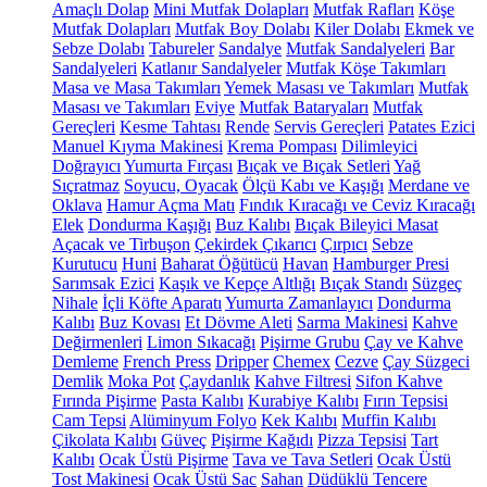
Amaçlı Dolap
Mini Mutfak Dolapları
Mutfak Rafları
Köşe
Mutfak Dolapları
Mutfak Boy Dolabı
Kiler Dolabı
Ekmek ve
Sebze Dolabı
Tabureler
Sandalye
Mutfak Sandalyeleri
Bar
Sandalyeleri
Katlanır Sandalyeler
Mutfak Köşe Takımları
Masa ve Masa Takımları
Yemek Masası ve Takımları
Mutfak
Masası ve Takımları
Eviye
Mutfak Bataryaları
Mutfak
Gereçleri
Kesme Tahtası
Rende
Servis Gereçleri
Patates Ezici
Manuel Kıyma Makinesi
Krema Pompası
Dilimleyici
Doğrayıcı
Yumurta Fırçası
Bıçak ve Bıçak Setleri
Yağ
Sıçratmaz
Soyucu, Oyacak
Ölçü Kabı ve Kaşığı
Merdane ve
Oklava
Hamur Açma Matı
Fındık Kıracağı ve Ceviz Kıracağı
Elek
Dondurma Kaşığı
Buz Kalıbı
Bıçak Bileyici Masat
Açacak ve Tirbuşon
Çekirdek Çıkarıcı
Çırpıcı
Sebze
Kurutucu
Huni
Baharat Öğütücü
Havan
Hamburger Presi
Sarımsak Ezici
Kaşık ve Kepçe Altlığı
Bıçak Standı
Süzgeç
Nihale
İçli Köfte Aparatı
Yumurta Zamanlayıcı
Dondurma
Kalıbı
Buz Kovası
Et Dövme Aleti
Sarma Makinesi
Kahve
Değirmenleri
Limon Sıkacağı
Pişirme Grubu
Çay ve Kahve
Demleme
French Press
Dripper
Chemex
Cezve
Çay Süzgeci
Demlik
Moka Pot
Çaydanlık
Kahve Filtresi
Sifon Kahve
Fırında Pişirme
Pasta Kalıbı
Kurabiye Kalıbı
Fırın Tepsisi
Cam Tepsi
Alüminyum Folyo
Kek Kalıbı
Muffin Kalıbı
Çikolata Kalıbı
Güveç
Pişirme Kağıdı
Pizza Tepsisi
Tart
Kalıbı
Ocak Üstü Pişirme
Tava ve Tava Setleri
Ocak Üstü
Tost Makinesi
Ocak Üstü Sac
Sahan
Düdüklü Tencere