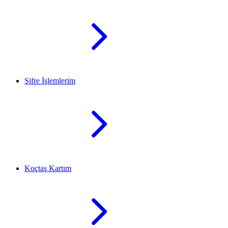
Şifre İşlemlerim
Koçtaş Kartım