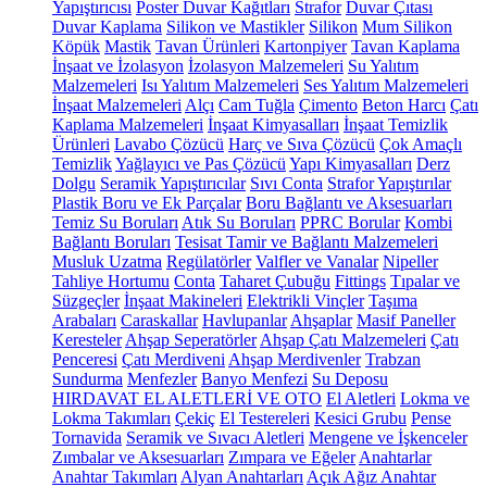
Yapıştırıcısı
Poster Duvar Kağıtları
Strafor
Duvar Çıtası
Duvar Kaplama
Silikon ve Mastikler
Silikon
Mum Silikon
Köpük
Mastik
Tavan Ürünleri
Kartonpiyer
Tavan Kaplama
İnşaat ve İzolasyon
İzolasyon Malzemeleri
Su Yalıtım
Malzemeleri
Isı Yalıtım Malzemeleri
Ses Yalıtım Malzemeleri
İnşaat Malzemeleri
Alçı
Cam Tuğla
Çimento
Beton Harcı
Çatı
Kaplama Malzemeleri
İnşaat Kimyasalları
İnşaat Temizlik
Ürünleri
Lavabo Çözücü
Harç ve Sıva Çözücü
Çok Amaçlı
Temizlik
Yağlayıcı ve Pas Çözücü
Yapı Kimyasalları
Derz
Dolgu
Seramik Yapıştırıcılar
Sıvı Conta
Strafor Yapıştırılar
Plastik Boru ve Ek Parçalar
Boru Bağlantı ve Aksesuarları
Temiz Su Boruları
Atık Su Boruları
PPRC Borular
Kombi
Bağlantı Boruları
Tesisat Tamir ve Bağlantı Malzemeleri
Musluk Uzatma
Regülatörler
Valfler ve Vanalar
Nipeller
Tahliye Hortumu
Conta
Taharet Çubuğu
Fittings
Tıpalar ve
Süzgeçler
İnşaat Makineleri
Elektrikli Vinçler
Taşıma
Arabaları
Caraskallar
Havlupanlar
Ahşaplar
Masif Paneller
Keresteler
Ahşap Seperatörler
Ahşap Çatı Malzemeleri
Çatı
Penceresi
Çatı Merdiveni
Ahşap Merdivenler
Trabzan
Sundurma
Menfezler
Banyo Menfezi
Su Deposu
HIRDAVAT EL ALETLERİ VE OTO
El Aletleri
Lokma ve
Lokma Takımları
Çekiç
El Testereleri
Kesici Grubu
Pense
Tornavida
Seramik ve Sıvacı Aletleri
Mengene ve İşkenceler
Zımbalar ve Aksesuarları
Zımpara ve Eğeler
Anahtarlar
Anahtar Takımları
Alyan Anahtarları
Açık Ağız Anahtar