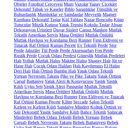
Objeler
Fotoğraf Çerçevesi
Mum
Vazolar
Yapay Çiçekler
Dekoratif Tabak ve Kaseler
Biblo
Şaraplıklar
Tütsülük ve
Buhurdanlık
Mumluklar ve Şamdanlar
Meyvelik
Magnet
Kumbara
Dekoratif Taşlar
Kül Tablası
Nazar Boncuğu
Kitap
Tutucular
Müzik Kutusu
Yatak Tepsisi
Kokulu Taşlar
Ahşap
Dekorasyon Ürünleri
Duvar Süsleri
Cansız Manken
Mutfak
Tekstili
Amerikan Servis
Masa Örtüleri
Mutfak Önlüğü
Mutfak Havlusu ve Kurulama Bezi
Runner
Fırın Eldiveni ve
Tutacak
Raf Örtüsü
Kumaş Peçete
Ev Tekstili
Perde
Stor
Perde
Jaluziler
Tül Perde
Perde Aksesuarları
Fon Perde
Rustik Perde
Çocuk Odası Perdesi
Güneşlik
Mutfak Perdeleri
Halı
Yolluk
Mutfak Halısı
Makine Halısı
Shaggy Halı
Jüt ve
Hasır Halı
Çocuk Odası Halıları
Halı Kaydırmazı
El Halısı
Deri Halı
Halı Örtüsü
Bambu Halı
Yatak Odası Tekstili
Yorgan
Nevresim Takımı
Pike ve Pike Takımı
Yatak Örtüsü
Çarşaf
Battaniye
Yatak Alezi & Koruyucusu
Yastık
Yastık
Kılıfı
Uyku Seti
Yastık Alezi
Paspaslar
Mutfak Tekstili
Amerikan Servis
Masa Örtüleri
Mutfak Önlüğü
Mutfak
Havlusu ve Kurulama Bezi
Runner
Fırın Eldiveni ve Tutacak
Raf Örtüsü
Kumaş Peçete
Kilim
Seccade
Salon Tekstili
Kırlent ve Kırlent Kılıfı
Sandalye Minderi
Koltuk Örtüsü ve
Şalı
Dekoratif Yastık
Sandalye Kılıfı
Bahçe Tekstili
Salıncak
Minderleri
Bebek Odası Tekstili
Bebek Yorganı
Bebek
Çarşafı
Bebek Nevresim Takımı
Bebek Battaniyesi
Bebek
Uyku Seti
Banyo Tekstil
Banyo Paspasları
Banyo Bakım