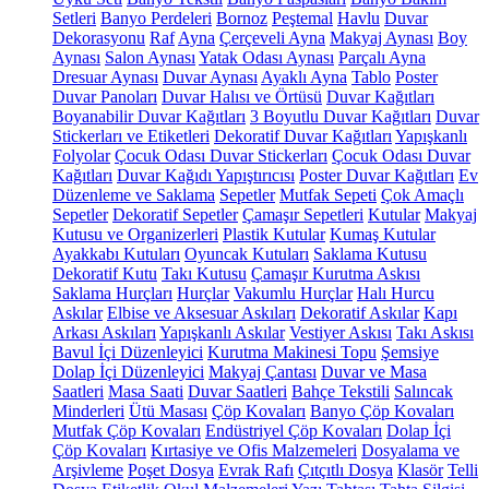
Setleri
Banyo Perdeleri
Bornoz
Peştemal
Havlu
Duvar
Dekorasyonu
Raf
Ayna
Çerçeveli Ayna
Makyaj Aynası
Boy
Aynası
Salon Aynası
Yatak Odası Aynası
Parçalı Ayna
Dresuar Aynası
Duvar Aynası
Ayaklı Ayna
Tablo
Poster
Duvar Panoları
Duvar Halısı ve Örtüsü
Duvar Kağıtları
Boyanabilir Duvar Kağıtları
3 Boyutlu Duvar Kağıtları
Duvar
Stickerları ve Etiketleri
Dekoratif Duvar Kağıtları
Yapışkanlı
Folyolar
Çocuk Odası Duvar Stickerları
Çocuk Odası Duvar
Kağıtları
Duvar Kağıdı Yapıştırıcısı
Poster Duvar Kağıtları
Ev
Düzenleme ve Saklama
Sepetler
Mutfak Sepeti
Çok Amaçlı
Sepetler
Dekoratif Sepetler
Çamaşır Sepetleri
Kutular
Makyaj
Kutusu ve Organizerleri
Plastik Kutular
Kumaş Kutular
Ayakkabı Kutuları
Oyuncak Kutuları
Saklama Kutusu
Dekoratif Kutu
Takı Kutusu
Çamaşır Kurutma Askısı
Saklama Hurçları
Hurçlar
Vakumlu Hurçlar
Halı Hurcu
Askılar
Elbise ve Aksesuar Askıları
Dekoratif Askılar
Kapı
Arkası Askıları
Yapışkanlı Askılar
Vestiyer Askısı
Takı Askısı
Bavul İçi Düzenleyici
Kurutma Makinesi Topu
Şemsiye
Dolap İçi Düzenleyici
Makyaj Çantası
Duvar ve Masa
Saatleri
Masa Saati
Duvar Saatleri
Bahçe Tekstili
Salıncak
Minderleri
Ütü Masası
Çöp Kovaları
Banyo Çöp Kovaları
Mutfak Çöp Kovaları
Endüstriyel Çöp Kovaları
Dolap İçi
Çöp Kovaları
Kırtasiye ve Ofis Malzemeleri
Dosyalama ve
Arşivleme
Poşet Dosya
Evrak Rafı
Çıtçıtlı Dosya
Klasör
Telli