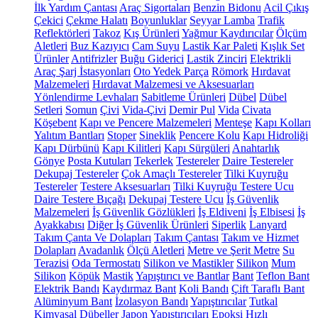
İlk Yardım Çantası
Araç Sigortaları
Benzin Bidonu
Acil Çıkış
Çekici
Çekme Halatı
Boyunluklar
Seyyar Lamba
Trafik
Reflektörleri
Takoz
Kış Ürünleri
Yağmur Kaydırıcılar
Ölçüm
Aletleri
Buz Kazıyıcı
Cam Suyu
Lastik Kar Paleti
Kışlık Set
Ürünler
Antifrizler
Buğu Giderici
Lastik Zinciri
Elektrikli
Araç Şarj İstasyonları
Oto Yedek Parça
Römork
Hırdavat
Malzemeleri
Hırdavat Malzemesi ve Aksesuarları
Yönlendirme Levhaları
Sabitleme Ürünleri
Dübel
Dübel
Setleri
Somun
Çivi
Vida-Çivi
Demir Pul
Vida
Civata
Köşebent
Kapı ve Pencere Malzemeleri
Menteşe
Kapı Kolları
Yalıtım Bantları
Stoper
Sineklik
Pencere Kolu
Kapı Hidroliği
Kapı Dürbünü
Kapı Kilitleri
Kapı Sürgüleri
Anahtarlık
Gönye
Posta Kutuları
Tekerlek
Testereler
Daire Testereler
Dekupaj Testereler
Çok Amaçlı Testereler
Tilki Kuyruğu
Testereler
Testere Aksesuarları
Tilki Kuyruğu Testere Ucu
Daire Testere Bıçağı
Dekupaj Testere Ucu
İş Güvenlik
Malzemeleri
İş Güvenlik Gözlükleri
İş Eldiveni
İş Elbisesi
İş
Ayakkabısı
Diğer İş Güvenlik Ürünleri
Siperlik
Lanyard
Takım Çanta Ve Dolapları
Takım Çantası
Takım ve Hizmet
Dolapları
Avadanlık
Ölçü Aletleri
Metre ve Şerit Metre
Su
Terazisi
Oda Termostatı
Silikon ve Mastikler
Silikon
Mum
Silikon
Köpük
Mastik
Yapıştırıcı ve Bantlar
Bant
Teflon Bant
Elektrik Bandı
Kaydırmaz Bant
Koli Bandı
Çift Taraflı Bant
Alüminyum Bant
İzolasyon Bandı
Yapıştırıcılar
Tutkal
Kimyasal Dübeller
Japon Yapıştırıcıları
Epoksi
Hızlı