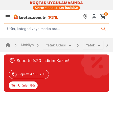
0
Ürün, kategori veya marka ara...
Mobilya
Yatak Odası
Yatak
Sepette %20 İndirim Kazan!
Sepette
4.155,2
TL
Tüm Ürünleri Gör