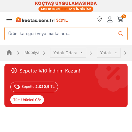
0
Ürün, kategori veya marka ara...
Mobilya
Yatak Odası
Yatak
Sepette %10 İndirim Kazan!
Sepette
2.020,5
TL
Tüm Ürünleri Gör