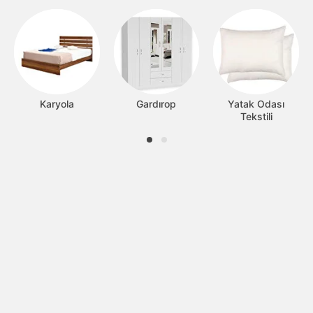
Karyola
Gardırop
Yatak Odası
Tekstili