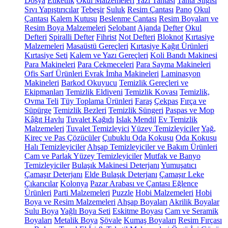
Dosya
Etiketlik
Okul Malzemeleri
Yazı Tahtası
Tahta Silgisi
Sıvı Yapıştırıcılar
Tebeşir
Suluk
Resim Çantası
Pano
Okul
Çantası
Kalem Kutusu
Beslenme Çantası
Resim Boyaları ve
Resim Boya Malzemeleri
Selobant
Ajanda
Defter
Okul
Defteri
Spiralli Defter
Fihrist
Not Defteri
Bloknot
Kırtasiye
Malzemeleri
Masaüstü Gereçleri
Kırtasiye Kağıt Ürünleri
Kırtasiye Seti
Kalem ve Yazı Gereçleri
Koli Bandı Makinesi
Para Makineleri
Para Çekmeceleri
Para Sayma Makineleri
Ofis Sarf Ürünleri
Evrak İmha Makineleri
Laminasyon
Makineleri
Barkod Okuyucu
Temizlik Gereçleri ve
Ekipmanları
Temizlik Eldiveni
Temizlik Kovası
Temizlik,
Ovma Teli
Tüy Toplama Ürünleri
Faraş
Çekpas
Fırça ve
Süpürge
Temizlik Bezleri
Temizlik Süngeri
Paspas ve Mop
Kâğıt Havlu
Tuvalet Kağıdı
Islak Mendil
Ev Temizlik
Malzemeleri
Tuvalet Temizleyici
Yüzey Temizleyiciler
Yağ,
Kireç ve Pas Çözücüler
Çubuklu Oda Kokusu
Oda Kokusu
Halı Temizleyiciler
Ahşap Temizleyiciler ve Bakım Ürünleri
Cam ve Parlak Yüzey Temizleyiciler
Mutfak ve Banyo
Temizleyiciler
Bulaşık Makinesi Deterjanı
Yumuşatıcı
Çamaşır Deterjanı
Elde Bulaşık Deterjanı
Çamaşır Leke
Çıkarıcılar
Kolonya
Pazar Arabası ve Çantası
Eğlence
Ürünleri
Parti Malzemeleri
Puzzle
Hobi Malzemeleri
Hobi
Boya ve Resim Malzemeleri
Ahşap Boyaları
Akrilik Boyalar
Sulu Boya
Yağlı Boya Seti
Eskitme Boyası
Cam ve Seramik
Boyaları
Metalik Boya
Şövale
Kumaş Boyaları
Resim Fırçası