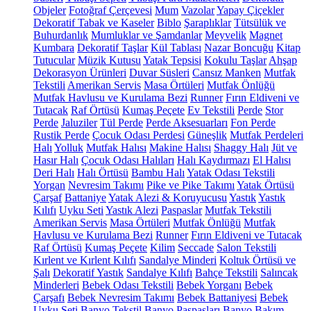
Objeler
Fotoğraf Çerçevesi
Mum
Vazolar
Yapay Çiçekler
Dekoratif Tabak ve Kaseler
Biblo
Şaraplıklar
Tütsülük ve
Buhurdanlık
Mumluklar ve Şamdanlar
Meyvelik
Magnet
Kumbara
Dekoratif Taşlar
Kül Tablası
Nazar Boncuğu
Kitap
Tutucular
Müzik Kutusu
Yatak Tepsisi
Kokulu Taşlar
Ahşap
Dekorasyon Ürünleri
Duvar Süsleri
Cansız Manken
Mutfak
Tekstili
Amerikan Servis
Masa Örtüleri
Mutfak Önlüğü
Mutfak Havlusu ve Kurulama Bezi
Runner
Fırın Eldiveni ve
Tutacak
Raf Örtüsü
Kumaş Peçete
Ev Tekstili
Perde
Stor
Perde
Jaluziler
Tül Perde
Perde Aksesuarları
Fon Perde
Rustik Perde
Çocuk Odası Perdesi
Güneşlik
Mutfak Perdeleri
Halı
Yolluk
Mutfak Halısı
Makine Halısı
Shaggy Halı
Jüt ve
Hasır Halı
Çocuk Odası Halıları
Halı Kaydırmazı
El Halısı
Deri Halı
Halı Örtüsü
Bambu Halı
Yatak Odası Tekstili
Yorgan
Nevresim Takımı
Pike ve Pike Takımı
Yatak Örtüsü
Çarşaf
Battaniye
Yatak Alezi & Koruyucusu
Yastık
Yastık
Kılıfı
Uyku Seti
Yastık Alezi
Paspaslar
Mutfak Tekstili
Amerikan Servis
Masa Örtüleri
Mutfak Önlüğü
Mutfak
Havlusu ve Kurulama Bezi
Runner
Fırın Eldiveni ve Tutacak
Raf Örtüsü
Kumaş Peçete
Kilim
Seccade
Salon Tekstili
Kırlent ve Kırlent Kılıfı
Sandalye Minderi
Koltuk Örtüsü ve
Şalı
Dekoratif Yastık
Sandalye Kılıfı
Bahçe Tekstili
Salıncak
Minderleri
Bebek Odası Tekstili
Bebek Yorganı
Bebek
Çarşafı
Bebek Nevresim Takımı
Bebek Battaniyesi
Bebek
Uyku Seti
Banyo Tekstil
Banyo Paspasları
Banyo Bakım