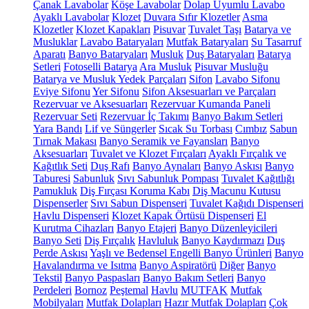
Çanak Lavabolar
Köşe Lavabolar
Dolap Uyumlu Lavabo
Ayaklı Lavabolar
Klozet
Duvara Sıfır Klozetler
Asma
Klozetler
Klozet Kapakları
Pisuvar
Tuvalet Taşı
Batarya ve
Musluklar
Lavabo Bataryaları
Mutfak Bataryaları
Su Tasarruf
Aparatı
Banyo Bataryaları
Musluk
Duş Bataryaları
Batarya
Setleri
Fotoselli Batarya
Ara Musluk
Pisuvar Musluğu
Batarya ve Musluk Yedek Parçaları
Sifon
Lavabo Sifonu
Eviye Sifonu
Yer Sifonu
Sifon Aksesuarları ve Parçaları
Rezervuar ve Aksesuarları
Rezervuar Kumanda Paneli
Rezervuar Seti
Rezervuar İç Takımı
Banyo Bakım Setleri
Yara Bandı
Lif ve Süngerler
Sıcak Su Torbası
Cımbız
Sabun
Tırnak Makası
Banyo Seramik ve Fayansları
Banyo
Aksesuarları
Tuvalet ve Klozet Fırçaları
Ayaklı Fırçalık ve
Kağıtlık Seti
Duş Rafı
Banyo Aynaları
Banyo Askısı
Banyo
Taburesi
Sabunluk
Sıvı Sabunluk Pompası
Tuvalet Kağıtlığı
Pamukluk
Diş Fırçası Koruma Kabı
Diş Macunu Kutusu
Dispenserler
Sıvı Sabun Dispenseri
Tuvalet Kağıdı Dispenseri
Havlu Dispenseri
Klozet Kapak Örtüsü Dispenseri
El
Kurutma Cihazları
Banyo Etajeri
Banyo Düzenleyicileri
Banyo Seti
Diş Fırçalık
Havluluk
Banyo Kaydırmazı
Duş
Perde Askısı
Yaşlı ve Bedensel Engelli Banyo Ürünleri
Banyo
Havalandırma ve Isıtma
Banyo Aspiratörü
Diğer
Banyo
Tekstil
Banyo Paspasları
Banyo Bakım Setleri
Banyo
Perdeleri
Bornoz
Peştemal
Havlu
MUTFAK
Mutfak
Mobilyaları
Mutfak Dolapları
Hazır Mutfak Dolapları
Çok