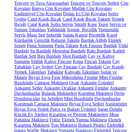
Tencere ve Tava Aksesuarları
Tencere ve Tencere Setleri
Çöp
Kovaları
Banyo Çöp Kovaları
Mutfak Çöp Kovaları
Endüstriyel Çöp Kovaları
Dolap İçi Çöp Kovaları
Sofra
Grubu
Çatal,Kaşık,Bıçak
Çatal Kaşık Bıçak Takımı
Yemek
Bıçağı
Çatal
Kaşık
Sofra Servis
Sürahi
Kase
Tepsi
Servis ve
Sunum Tabakları
Yağdanlık
Sosluk, Reçellik
Yumurtalık
Servis Maşa Seti
Şekerlik
Salata Kasesi
Peçetelik
Karaf
Kürdanlık
Çerezlik
Baharat Takımı
Bardak Altlığı
Ekmek
Sepeti
Pasta Sunumu
Pasta Takımı
Kek Fanusu
Bardak
Viski
Bardağı
Su Bardağı
Meşrubat Bardağı
Rakı Bardağı
Kadeh
Bardak Seti
Bira Bardağı
Shot Bardağı
Çay ve Kahve
Sunumu
Sütlük
Kahve Fincanı
Kupa
Fincan Takımı
Çay
Tabakları
Çay Setleri
Çay Fincanı
Çay Bardağı
Çay Kaşığı
Yemek Takımları
Tabaklar
Kahvaltı Takımları
Suluk ve
Matara
Beyaz Eşya
Fırın
Mikrodalga Fırınlar
Mini Fırınlar
Buzdolabı
Çamaşır Makinesi
Ocak
Ankastre Ürünleri
Ankastre Setler
Ankastre Ocaklar
Ankastre Fırınlar
Ankastre
Davlumbazlar
Bulaşık Makineleri
Kurutma Makinesi
Derin
Dondurucular
Su Sebilleri
Mini Buzdolabı
Davlumbazlar
Kurutmalı Çamaşır Makinesi
Beyaz Eşya Setleri
Aspiratörler
Beyaz Eşya Yedek Parça ve Bakım Ürünleri
Şarap Dolabı
Küçük Ev Aletleri
Kızartma ve Pişirme Makineleri
Mısır
Patlatma Makinesi
Fritöz
Ekmek Yapma Makinesi
Ekmek
Kızartma Makinesi
Tost Makinesi
Buharlı Pişirici
Elektrikli
Izgara
Waffle Makinesi
Yumurta Haşlayıcı
Elektrikli Tencere