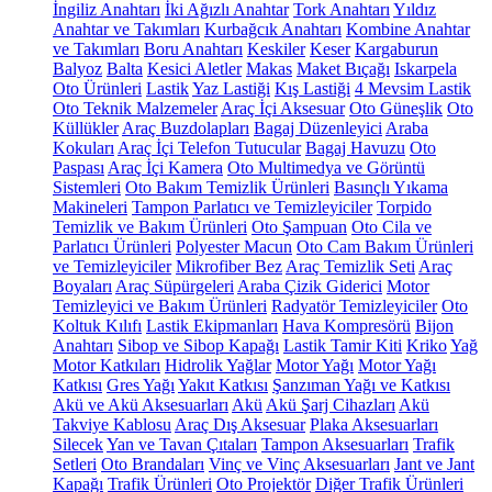
İngiliz Anahtarı
İki Ağızlı Anahtar
Tork Anahtarı
Yıldız
Anahtar ve Takımları
Kurbağcık Anahtarı
Kombine Anahtar
ve Takımları
Boru Anahtarı
Keskiler
Keser
Kargaburun
Balyoz
Balta
Kesici Aletler
Makas
Maket Bıçağı
Iskarpela
Oto Ürünleri
Lastik
Yaz Lastiği
Kış Lastiği
4 Mevsim Lastik
Oto Teknik Malzemeler
Araç İçi Aksesuar
Oto Güneşlik
Oto
Küllükler
Araç Buzdolapları
Bagaj Düzenleyici
Araba
Kokuları
Araç İçi Telefon Tutucular
Bagaj Havuzu
Oto
Paspası
Araç İçi Kamera
Oto Multimedya ve Görüntü
Sistemleri
Oto Bakım Temizlik Ürünleri
Basınçlı Yıkama
Makineleri
Tampon Parlatıcı ve Temizleyiciler
Torpido
Temizlik ve Bakım Ürünleri
Oto Şampuan
Oto Cila ve
Parlatıcı Ürünleri
Polyester Macun
Oto Cam Bakım Ürünleri
ve Temizleyiciler
Mikrofiber Bez
Araç Temizlik Seti
Araç
Boyaları
Araç Süpürgeleri
Araba Çizik Giderici
Motor
Temizleyici ve Bakım Ürünleri
Radyatör Temizleyiciler
Oto
Koltuk Kılıfı
Lastik Ekipmanları
Hava Kompresörü
Bijon
Anahtarı
Sibop ve Sibop Kapağı
Lastik Tamir Kiti
Kriko
Yağ
Motor Katkıları
Hidrolik Yağlar
Motor Yağı
Motor Yağı
Katkısı
Gres Yağı
Yakıt Katkısı
Şanzıman Yağı ve Katkısı
Akü ve Akü Aksesuarları
Akü
Akü Şarj Cihazları
Akü
Takviye Kablosu
Araç Dış Aksesuar
Plaka Aksesuarları
Silecek
Yan ve Tavan Çıtaları
Tampon Aksesuarları
Trafik
Setleri
Oto Brandaları
Vinç ve Vinç Aksesuarları
Jant ve Jant
Kapağı
Trafik Ürünleri
Oto Projektör
Diğer Trafik Ürünleri