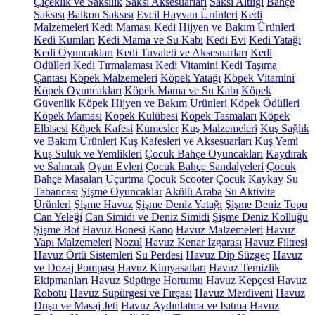
Çiçeklik ve Saksılık
Saksı Aksesuarları
Saksı Altlığı
Bahçe
Saksısı
Balkon Saksısı
Evcil Hayvan Ürünleri
Kedi
Malzemeleri
Kedi Maması
Kedi Hijyen ve Bakım Ürünleri
Kedi Kumları
Kedi Mama ve Su Kabı
Kedi Evi
Kedi Yatağı
Kedi Oyuncakları
Kedi Tuvaleti ve Aksesuarları
Kedi
Ödülleri
Kedi Tırmalaması
Kedi Vitamini
Kedi Taşıma
Çantası
Köpek Malzemeleri
Köpek Yatağı
Köpek Vitamini
Köpek Oyuncakları
Köpek Mama ve Su Kabı
Köpek
Güvenlik
Köpek Hijyen ve Bakım Ürünleri
Köpek Ödülleri
Köpek Maması
Köpek Kulübesi
Köpek Tasmaları
Köpek
Elbisesi
Köpek Kafesi
Kümesler
Kuş Malzemeleri
Kuş Sağlık
ve Bakım Ürünleri
Kuş Kafesleri ve Aksesuarları
Kuş Yemi
Kuş Suluk ve Yemlikleri
Çocuk Bahçe Oyuncakları
Kaydırak
ve Salıncak
Oyun Evleri
Çocuk Bahçe Sandalyeleri
Çocuk
Bahçe Masaları
Uçurtma
Çocuk Scooter
Çocuk Kaykay
Su
Tabancası
Şişme Oyuncaklar
Akülü Araba
Su Aktivite
Ürünleri
Şişme Havuz
Şişme Deniz Yatağı
Şişme Deniz Topu
Can Yeleği
Can Simidi ve Deniz Simidi
Şişme Deniz Kolluğu
Şişme Bot
Havuz Bonesi
Kano
Havuz Malzemeleri
Havuz
Yapı Malzemeleri
Nozul
Havuz Kenar Izgarası
Havuz Filtresi
Havuz Örtü Sistemleri
Su Perdesi
Havuz Dip Süzgeç
Havuz
ve Dozaj Pompası
Havuz Kimyasalları
Havuz Temizlik
Ekipmanları
Havuz Süpürge Hortumu
Havuz Kepçesi
Havuz
Robotu
Havuz Süpürgesi ve Fırçası
Havuz Merdiveni
Havuz
Duşu ve Masaj Jeti
Havuz Aydınlatma ve Isıtma
Havuz