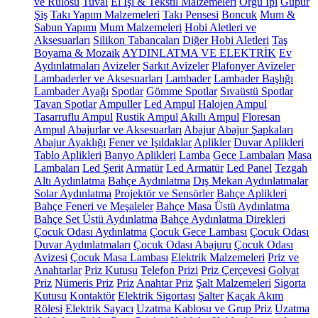
ve Rulosu
Tuval
El İşi & Tekstil Malzemeleri
Örgü İpi
Güpür
Şiş
Takı Yapım Malzemeleri
Takı Pensesi
Boncuk
Mum &
Sabun Yapımı
Mum Malzemeleri
Hobi Aletleri ve
Aksesuarları
Silikon Tabancaları
Diğer Hobi Aletleri
Taş
Boyama & Mozaik
AYDINLATMA VE ELEKTRİK
Ev
Aydınlatmaları
Avizeler
Sarkıt Avizeler
Plafonyer Avizeler
Lambaderler ve Aksesuarları
Lambader
Lambader Başlığı
Lambader Ayağı
Spotlar
Gömme Spotlar
Sıvaüstü Spotlar
Tavan Spotlar
Ampuller
Led Ampul
Halojen Ampul
Tasarruflu Ampul
Rustik Ampul
Akıllı Ampul
Floresan
Ampul
Abajurlar ve Aksesuarları
Abajur
Abajur Şapkaları
Abajur Ayaklığı
Fener ve Işıldaklar
Aplikler
Duvar Aplikleri
Tablo Aplikleri
Banyo Aplikleri
Lamba
Gece Lambaları
Masa
Lambaları
Led Şerit
Armatür
Led Armatür
Led Panel
Tezgah
Altı Aydınlatma
Bahçe Aydınlatma
Dış Mekan Aydınlatmalar
Solar Aydınlatma
Projektör ve Sensörler
Bahçe Aplikleri
Bahçe Feneri ve Meşaleler
Bahçe Masa Üstü Aydınlatma
Bahçe Set Üstü Aydınlatma
Bahçe Aydınlatma Direkleri
Çocuk Odası Aydınlatma
Çocuk Gece Lambası
Çocuk Odası
Duvar Aydınlatmaları
Çocuk Odası Abajuru
Çocuk Odası
Avizesi
Çocuk Masa Lambası
Elektrik Malzemeleri
Priz ve
Anahtarlar
Priz Kutusu
Telefon Prizi
Priz Çerçevesi
Golyat
Priz
Nümeris Priz
Priz
Anahtar Priz
Şalt Malzemeleri
Sigorta
Kutusu
Kontaktör
Elektrik Sigortası
Şalter
Kaçak Akım
Rölesi
Elektrik Sayacı
Uzatma Kablosu ve Grup Priz
Uzatma