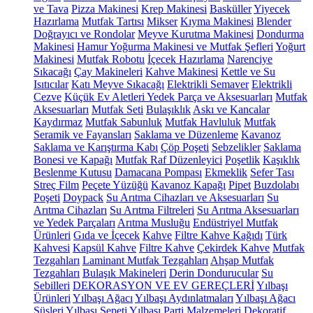
ve Tava
Pizza Makinesi
Krep Makinesi
Basküller
Yiyecek
Hazırlama
Mutfak Tartısı
Mikser
Kıyma Makinesi
Blender
Doğrayıcı ve Rondolar
Meyve Kurutma Makinesi
Dondurma
Makinesi
Hamur Yoğurma Makinesi ve Mutfak Şefleri
Yoğurt
Makinesi
Mutfak Robotu
İçecek Hazırlama
Narenciye
Sıkacağı
Çay Makineleri
Kahve Makinesi
Kettle ve Su
Isıtıcılar
Katı Meyve Sıkacağı
Elektrikli Semaver
Elektrikli
Cezve
Küçük Ev Aletleri Yedek Parça ve Aksesuarları
Mutfak
Aksesuarları
Mutfak Seti
Bulaşıklık
Askı ve Kancalar
Kaydırmaz
Mutfak Sabunluk
Mutfak Havluluk
Mutfak
Seramik ve Fayansları
Saklama ve Düzenleme
Kavanoz
Saklama ve Karıştırma Kabı
Çöp Poşeti
Sebzelikler
Saklama
Bonesi ve Kapağı
Mutfak Raf Düzenleyici
Poşetlik
Kaşıklık
Beslenme Kutusu
Damacana Pompası
Ekmeklik
Sefer Tası
Streç Film
Peçete Yüzüğü
Kavanoz Kapağı
Pipet
Buzdolabı
Poşeti
Doypack
Su Arıtma Cihazları ve Aksesuarları
Su
Arıtma Cihazları
Su Arıtma Filtreleri
Su Arıtma Aksesuarları
ve Yedek Parçaları
Arıtma Musluğu
Endüstriyel Mutfak
Ürünleri
Gıda ve İçecek
Kahve
Filtre Kahve Kağıdı
Türk
Kahvesi
Kapsül Kahve
Filtre Kahve
Çekirdek Kahve
Mutfak
Tezgahları
Laminant Mutfak Tezgahları
Ahşap Mutfak
Tezgahları
Bulaşık Makineleri
Derin Dondurucular
Su
Sebilleri
DEKORASYON VE EV GEREÇLERİ
Yılbaşı
Ürünleri
Yılbaşı Ağacı
Yılbaşı Aydınlatmaları
Yılbaşı Ağacı
Süsleri
Yılbaşı Sepeti
Yılbaşı Parti Malzemeleri
Dekoratif