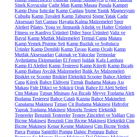
Sinek Kovucular
Çadır Matı
Kamp Masası
Pusula
Kampet
Kamp Duşu
Isıtıcılar
Kamp Çantası
Şişme Yastık
Magnezyum
Çubuğu
Kamp Tuvaleti
Kamp Taburesi
Şişme Yatak
Çadır
Aksesuarı
Sırt Çantası
Hayatta Kalma Malzemeleri
Spor
Aletleri
Pilates, Yoga ve Jimnastik
Ağırlık ve Halter Ürünleri
Fitness ve Kardiyo Ürünleri
Diğer Spor Ürünleri
Valiz ve
Bavul
Kamp Mutfak Malzemeleri
Termal Çanta
Matara
Kamp Yemek Pişirme Seti
Kamp Buzluk ve Soğutucu
Ürünler
Kamp Demliği
Kamp Tavası
Kamp Ocağı
Kamp
Mutfak Aksesuarları
Çakmak ve Yakıcılar
Termoslar
Aydınlatma Ekipmanları
El Feneri
Işıldak
Kafa Lambası
Kamp El Aletleri
Kamp Testeresi
Kamp Küreği
Kamp Bıçağı
Kamp Baltası
Avcılık Malzemeleri
Balık Av Malzemeleri
Bisiklet ve Scooter
Bisiklet
Elektrikli Scooter
Bahçe Aletleri
Çapa
Kürek
Bahçe Eldiveni
Tırmık
Budama Makası
Aşı
Makası
Fide Dikici ve Sökücü
Orak
Bahçe El Aleti Setleri
Çim Makası
Tırpan Misinası
Aşı Bıçağı
Meyve Toplama Aleti
Budama Testeresi
Bahçe Çatalı
Kazma
Bahçe Makineleri
Çapalama Makinesi
Tırpan
Çit Budama Makinesi
Hidrofor
Yaprak Toplama Makinesi
Motorlu Testere
Elektrikli
Testereler
Benzinli Testereler
Testere Zincirleri ve Yağları
Çim
Biçme Makinesi
Benzinli Çim Biçme Makinesi
Elektrikli Çim
Biçme Makinesi
Kenar Kesme Makinesi
Çim Biçme Yedek
Parça
Pompa
Santrifüj Pompa
Dalgıç Pompası
Bahçe