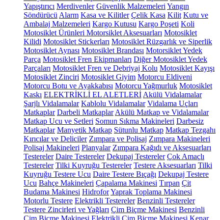
Yapıştırıcı
Merdivenler
Güvenlik Malzemeleri
Yangın
Söndürücü
Alarm
Kasa ve Kilitler
Çelik Kasa
Kilit
Kutu ve
Ambalaj Malzemeleri
Kargo Kutusu
Kargo Poşeti
Koli
Motosiklet Ürünleri
Motorsiklet Aksesuarları
Motosiklet
Kilidi
Motosiklet Stickerları
Motosiklet Rüzgarlık ve Siperlik
Motosiklet Aynası
Motosiklet Brandası
Motorsiklet Yedek
Parça
Motosiklet Fren Ekipmanları
Diğer Motosiklet Yedek
Parçaları
Motosiklet Fren ve Debriyaj Kolu
Motosiklet Kayışı
Motosiklet Zinciri
Motosiklet Giyim
Motorcu Eldiveni
Motorcu Botu ve Ayakkabısı
Motorcu Yağmurluk
Motosiklet
Kaskı
ELEKTRİKLİ EL ALETLERİ
Akülü Vidalamalar
Şarjlı Vidalamalar
Kablolu Vidalamalar
Vidalama Uçları
Matkaplar
Darbeli Matkaplar
Akülü Matkap ve Vidalamalar
Matkap Ucu ve Setleri
Somun Sıkma Makineleri
Darbesiz
Matkaplar
Manyetik Matkap
Sütunlu Matkap
Matkap Tezgahı
Kırıcılar ve Deliciler
Zımpara ve Polisaj
Zımpara Makineleri
Polisaj Makineleri
Planyalar
Zımpara Kağıdı ve Aksesuarları
Testereler
Daire Testereler
Dekupaj Testereler
Çok Amaçlı
Testereler
Tilki Kuyruğu Testereler
Testere Aksesuarları
Tilki
Kuyruğu Testere Ucu
Daire Testere Bıçağı
Dekupaj Testere
Ucu
Bahçe Makineleri
Çapalama Makinesi
Tırpan
Çit
Budama Makinesi
Hidrofor
Yaprak Toplama Makinesi
Motorlu Testere
Elektrikli Testereler
Benzinli Testereler
Testere Zincirleri ve Yağları
Çim Biçme Makinesi
Benzinli
Çim Biçme Makinesi
Elektrikli Çim Biçme Makinesi
Kenar