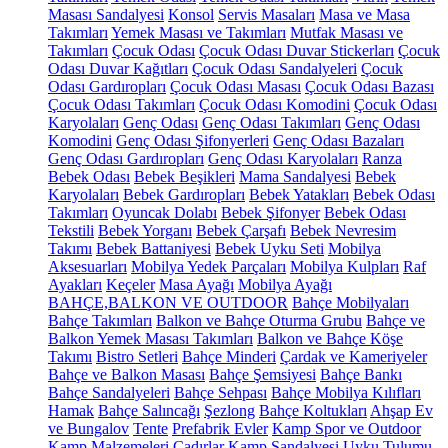
Masası Sandalyesi
Konsol
Servis Masaları
Masa ve Masa
Takımları
Yemek Masası ve Takımları
Mutfak Masası ve
Takımları
Çocuk Odası
Çocuk Odası Duvar Stickerları
Çocuk
Odası Duvar Kağıtları
Çocuk Odası Sandalyeleri
Çocuk
Odası Gardıropları
Çocuk Odası Masası
Çocuk Odası Bazası
Çocuk Odası Takımları
Çocuk Odası Komodini
Çocuk Odası
Karyolaları
Genç Odası
Genç Odası Takımları
Genç Odası
Komodini
Genç Odası Şifonyerleri
Genç Odası Bazaları
Genç Odası Gardıropları
Genç Odası Karyolaları
Ranza
Bebek Odası
Bebek Beşikleri
Mama Sandalyesi
Bebek
Karyolaları
Bebek Gardıropları
Bebek Yatakları
Bebek Odası
Takımları
Oyuncak Dolabı
Bebek Şifonyer
Bebek Odası
Tekstili
Bebek Yorganı
Bebek Çarşafı
Bebek Nevresim
Takımı
Bebek Battaniyesi
Bebek Uyku Seti
Mobilya
Aksesuarları
Mobilya Yedek Parçaları
Mobilya Kulpları
Raf
Ayakları
Keçeler
Masa Ayağı
Mobilya Ayağı
BAHÇE,BALKON VE OUTDOOR
Bahçe Mobilyaları
Bahçe Takımları
Balkon ve Bahçe Oturma Grubu
Bahçe ve
Balkon Yemek Masası Takımları
Balkon ve Bahçe Köşe
Takımı
Bistro Setleri
Bahçe Minderi
Çardak ve Kameriyeler
Bahçe ve Balkon Masası
Bahçe Şemsiyesi
Bahçe Bankı
Bahçe Sandalyeleri
Bahçe Sehpası
Bahçe Mobilya Kılıfları
Hamak
Bahçe Salıncağı
Şezlong
Bahçe Koltukları
Ahşap Ev
ve Bungalov
Tente
Prefabrik Evler
Kamp Spor ve Outdoor
Kamp Malzemeleri
Çadırlar
Kamp Sandalyesi
Uyku Tulumu