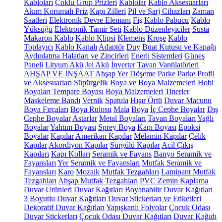
Kabloları
Çoklu Grup Prizleri
Kablolar
Kablo Aksesuarları
Akım Korumalı Priz
Kapı Zilleri
Pil ve Şarj Cihazları
Zaman
Saatleri
Elektronik Devre Elemanı
Fiş
Kablo Pabucu
Kablo
Yüksüğü
Elektronik Tamir Seti
Kablo Düzenleyiciler
Susta
Makaron Kablo
Kablo Klipsi
Klemens
Kroşe
Kablo
Toplayıcı
Kablo Kanalı
Adaptör
Duy
Buat Kutusu ve Kapağı
Aydınlatma Halatları ve Zincirleri
Enerji Sistemleri
Güneş
Paneli
Lityum Akü
Jel Akü
İnverter
Tavan Vantilatörleri
AHŞAP VE İNŞAAT
Ahşap Yer Döşeme
Parke
Parke Profil
ve Aksesuarları
Süpürgelik
Boya ve Boya Malzemeleri
Hobi
Boyaları
Tempare Boyası
Boya Malzemeleri
Tinerler
Maskeleme Bandı
Vernik
Spatula
Hışır Örtü
Duvar Macunu
Boya Fırçaları
Boya Rulosu
Mala
Boya
İç Cephe Boyalar
Dış
Cephe Boyalar
Astarlar
Metal Boyaları
Tavan Boyaları
Yağlı
Boyalar
Yalıtım Boyası
Sprey Boya
Kapı Boyası
Epoksi
Boyalar
Kapılar
Amerikan Kapılar
Melamin Kapılar
Çelik
Kapılar
Akordiyon Kapılar
Sürgülü Kapılar
Acil Çıkış
Kapıları
Kapı Kolları
Seramik ve Fayans
Banyo Seramik ve
Fayansları
Yer Seramik ve Fayansları
Mutfak Seramik ve
Fayansları
Karo
Mozaik
Mutfak Tezgahları
Laminant Mutfak
Tezgahları
Ahşap Mutfak Tezgahları
PVC Zemin Kaplama
Duvar Ürünleri
Duvar Kağıtları
Boyanabilir Duvar Kağıtları
3 Boyutlu Duvar Kağıtları
Duvar Stickerları ve Etiketleri
Dekoratif Duvar Kağıtları
Yapışkanlı Folyolar
Çocuk Odası
Duvar Stickerları
Çocuk Odası Duvar Kağıtları
Duvar Kağıdı