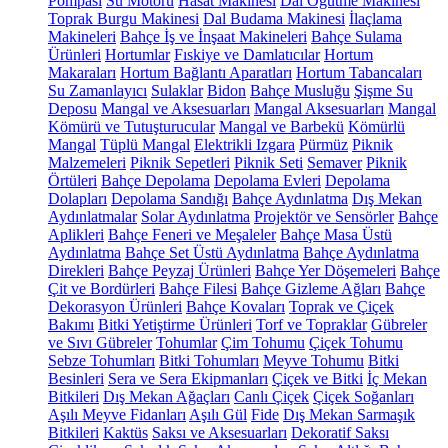
Pompası
Su Motoru
Hasat Makinesi
Dal Öğütme Makinesi
Toprak Burgu Makinesi
Dal Budama Makinesi
İlaçlama
Makineleri
Bahçe İş ve İnşaat Makineleri
Bahçe Sulama
Ürünleri
Hortumlar
Fıskiye ve Damlatıcılar
Hortum
Makaraları
Hortum Bağlantı Aparatları
Hortum Tabancaları
Su Zamanlayıcı
Sulaklar
Bidon
Bahçe Musluğu
Şişme Su
Deposu
Mangal ve Aksesuarları
Mangal Aksesuarları
Mangal
Kömürü ve Tutuşturucular
Mangal ve Barbekü
Kömürlü
Mangal
Tüplü Mangal
Elektrikli Izgara
Pürmüz
Piknik
Malzemeleri
Piknik Sepetleri
Piknik Seti
Semaver
Piknik
Örtüleri
Bahçe Depolama
Depolama Evleri
Depolama
Dolapları
Depolama Sandığı
Bahçe Aydınlatma
Dış Mekan
Aydınlatmalar
Solar Aydınlatma
Projektör ve Sensörler
Bahçe
Aplikleri
Bahçe Feneri ve Meşaleler
Bahçe Masa Üstü
Aydınlatma
Bahçe Set Üstü Aydınlatma
Bahçe Aydınlatma
Direkleri
Bahçe Peyzaj Ürünleri
Bahçe Yer Döşemeleri
Bahçe
Çit ve Bordürleri
Bahçe Filesi
Bahçe Gizleme Ağları
Bahçe
Dekorasyon Ürünleri
Bahçe Kovaları
Toprak ve Çiçek
Bakımı
Bitki Yetiştirme Ürünleri
Torf ve Topraklar
Gübreler
ve Sıvı Gübreler
Tohumlar
Çim Tohumu
Çiçek Tohumu
Sebze Tohumları
Bitki Tohumları
Meyve Tohumu
Bitki
Besinleri
Sera ve Sera Ekipmanları
Çiçek ve Bitki
İç Mekan
Bitkileri
Dış Mekan Ağaçları
Canlı Çiçek
Çiçek Soğanları
Aşılı Meyve Fidanları
Aşılı Gül
Fide
Dış Mekan Sarmaşık
Bitkileri
Kaktüs
Saksı ve Aksesuarları
Dekoratif Saksı