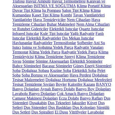
Trafosu
Havuz Ampulü
Havuz Termometresi
Karavan ve
Aksesuarları
ISITMA VE SOĞUTMA
Klima
Portatif Klima
Duvar Tipi Klima
Isı Pompası
Salon Tipi Klima
Klima
Kumandası
Kaset Tipi Klima
Kombi
Tavan Vantilatörleri
Vantilatörler
Hava Temizleyiciler
Nem Cihazları
Hava
Temizleme Cihazları
Buhar Makineleri
Nem Alma Cihazları
ve Rutubet Gidericiler
Elektrikli Isıtıcılar
Quartz Isıtıcılar
Infrared Isıtıcılar
Kule Tipi Isıtıcılar
Yağlı Radyatör
Fanlı
Isıtıcılar
Elektrikli Radyatörler
Dış Mekan Isıtıcılar
Havlupanlar
Radyatörler
Termosifonlar
Şofbenler
Ani Su
Isıtıcı
Isıtma ve Soğutma Yedek Parça
Radyatör Vanaları
Termostat
Klima Yedek Parça
Radyatör Yedek Parça
Klima
Temizleyicisi
Klima Temizleme Spreyi
Klima Temizleme
Sıvısı
Şömine
Şömine Aksesuarları
Elektrikli Şömineler
Bahçe Şömineleri
Bacasız Şömineler
Güneş Enerji Sistemleri
Soba
Doğalgaz Sobası
Kuzine Soba
Elektrikli Soba
Pelet
Soba
Soba Borusu ve Aksesuarları
Hava Perdesi
Doğalgaz
Tesisat Malzemeleri
Doğalgaz Hortumu
Doğalgaz Menfezleri
Tesisat Temizleme Sıvıları
Boyler
Kalorifer Kazanı
BANYO
Banyo Dolapları
Aynalı Banyo Dolabı
Banyo Boy Dolapları
Lavabolu Banyo Dolapları
Çok Amaçlı Banyo Dolapları
Çamaşır Makinesi Dolapları
Ecza Dolabı
Banyo Rafları
Duş
Sistemleri
Duşakabin
Duş Tekneleri
Jakuziler
Küvet
Duş
Setleri
Duş Sistemleri
Duş Başlıkları
Duş Kolonları
Sürgülü
Duş Setleri
Duş Spiralleri
El Duşu
Vitrifiyeler
Lavabolar