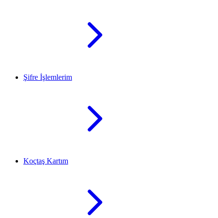
Şifre İşlemlerim
Koçtaş Kartım