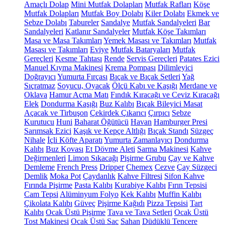
Amaçlı Dolap
Mini Mutfak Dolapları
Mutfak Rafları
Köşe
Mutfak Dolapları
Mutfak Boy Dolabı
Kiler Dolabı
Ekmek ve
Sebze Dolabı
Tabureler
Sandalye
Mutfak Sandalyeleri
Bar
Sandalyeleri
Katlanır Sandalyeler
Mutfak Köşe Takımları
Masa ve Masa Takımları
Yemek Masası ve Takımları
Mutfak
Masası ve Takımları
Eviye
Mutfak Bataryaları
Mutfak
Gereçleri
Kesme Tahtası
Rende
Servis Gereçleri
Patates Ezici
Manuel Kıyma Makinesi
Krema Pompası
Dilimleyici
Doğrayıcı
Yumurta Fırçası
Bıçak ve Bıçak Setleri
Yağ
Sıçratmaz
Soyucu, Oyacak
Ölçü Kabı ve Kaşığı
Merdane ve
Oklava
Hamur Açma Matı
Fındık Kıracağı ve Ceviz Kıracağı
Elek
Dondurma Kaşığı
Buz Kalıbı
Bıçak Bileyici Masat
Açacak ve Tirbuşon
Çekirdek Çıkarıcı
Çırpıcı
Sebze
Kurutucu
Huni
Baharat Öğütücü
Havan
Hamburger Presi
Sarımsak Ezici
Kaşık ve Kepçe Altlığı
Bıçak Standı
Süzgeç
Nihale
İçli Köfte Aparatı
Yumurta Zamanlayıcı
Dondurma
Kalıbı
Buz Kovası
Et Dövme Aleti
Sarma Makinesi
Kahve
Değirmenleri
Limon Sıkacağı
Pişirme Grubu
Çay ve Kahve
Demleme
French Press
Dripper
Chemex
Cezve
Çay Süzgeci
Demlik
Moka Pot
Çaydanlık
Kahve Filtresi
Sifon Kahve
Fırında Pişirme
Pasta Kalıbı
Kurabiye Kalıbı
Fırın Tepsisi
Cam Tepsi
Alüminyum Folyo
Kek Kalıbı
Muffin Kalıbı
Çikolata Kalıbı
Güveç
Pişirme Kağıdı
Pizza Tepsisi
Tart
Kalıbı
Ocak Üstü Pişirme
Tava ve Tava Setleri
Ocak Üstü
Tost Makinesi
Ocak Üstü Sac
Sahan
Düdüklü Tencere