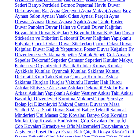
Setleri
Banyo Perdeleri
Bornoz
Peştemal
Havlu
Duvar
Dekorasyonu
Raf
Ayna
Çerçeveli Ayna
Makyaj Aynası
Boy
Aynası
Salon Aynası
Yatak Odası Aynası
Parçalı Ayna
Dresuar Aynası
Duvar Aynası
Ayaklı Ayna
Tablo
Poster
Duvar Panoları
Duvar Halısı ve Örtüsü
Duvar Kağıtları
Boyanabilir Duvar Kağıtları
3 Boyutlu Duvar Kağıtları
Duvar
Stickerları ve Etiketleri
Dekoratif Duvar Kağıtları
Yapışkanlı
Folyolar
Çocuk Odası Duvar Stickerları
Çocuk Odası Duvar
Kağıtları
Duvar Kağıdı Yapıştırıcısı
Poster Duvar Kağıtları
Ev
Düzenleme ve Saklama
Sepetler
Mutfak Sepeti
Çok Amaçlı
Sepetler
Dekoratif Sepetler
Çamaşır Sepetleri
Kutular
Makyaj
Kutusu ve Organizerleri
Plastik Kutular
Kumaş Kutular
Ayakkabı Kutuları
Oyuncak Kutuları
Saklama Kutusu
Dekoratif Kutu
Takı Kutusu
Çamaşır Kurutma Askısı
Saklama Hurçları
Hurçlar
Vakumlu Hurçlar
Halı Hurcu
Askılar
Elbise ve Aksesuar Askıları
Dekoratif Askılar
Kapı
Arkası Askıları
Yapışkanlı Askılar
Vestiyer Askısı
Takı Askısı
Bavul İçi Düzenleyici
Kurutma Makinesi Topu
Şemsiye
Dolap İçi Düzenleyici
Makyaj Çantası
Duvar ve Masa
Saatleri
Masa Saati
Duvar Saatleri
Bahçe Tekstili
Salıncak
Minderleri
Ütü Masası
Çöp Kovaları
Banyo Çöp Kovaları
Mutfak Çöp Kovaları
Endüstriyel Çöp Kovaları
Dolap İçi
Çöp Kovaları
Kırtasiye ve Ofis Malzemeleri
Dosyalama ve
Arşivleme
Poşet Dosya
Evrak Rafı
Çıtçıtlı Dosya
Klasör
Telli