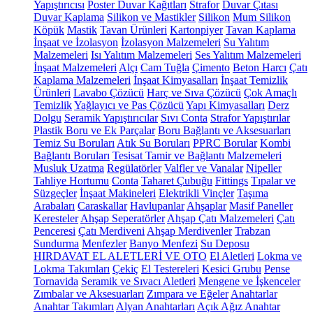
Yapıştırıcısı
Poster Duvar Kağıtları
Strafor
Duvar Çıtası
Duvar Kaplama
Silikon ve Mastikler
Silikon
Mum Silikon
Köpük
Mastik
Tavan Ürünleri
Kartonpiyer
Tavan Kaplama
İnşaat ve İzolasyon
İzolasyon Malzemeleri
Su Yalıtım
Malzemeleri
Isı Yalıtım Malzemeleri
Ses Yalıtım Malzemeleri
İnşaat Malzemeleri
Alçı
Cam Tuğla
Çimento
Beton Harcı
Çatı
Kaplama Malzemeleri
İnşaat Kimyasalları
İnşaat Temizlik
Ürünleri
Lavabo Çözücü
Harç ve Sıva Çözücü
Çok Amaçlı
Temizlik
Yağlayıcı ve Pas Çözücü
Yapı Kimyasalları
Derz
Dolgu
Seramik Yapıştırıcılar
Sıvı Conta
Strafor Yapıştırılar
Plastik Boru ve Ek Parçalar
Boru Bağlantı ve Aksesuarları
Temiz Su Boruları
Atık Su Boruları
PPRC Borular
Kombi
Bağlantı Boruları
Tesisat Tamir ve Bağlantı Malzemeleri
Musluk Uzatma
Regülatörler
Valfler ve Vanalar
Nipeller
Tahliye Hortumu
Conta
Taharet Çubuğu
Fittings
Tıpalar ve
Süzgeçler
İnşaat Makineleri
Elektrikli Vinçler
Taşıma
Arabaları
Caraskallar
Havlupanlar
Ahşaplar
Masif Paneller
Keresteler
Ahşap Seperatörler
Ahşap Çatı Malzemeleri
Çatı
Penceresi
Çatı Merdiveni
Ahşap Merdivenler
Trabzan
Sundurma
Menfezler
Banyo Menfezi
Su Deposu
HIRDAVAT EL ALETLERİ VE OTO
El Aletleri
Lokma ve
Lokma Takımları
Çekiç
El Testereleri
Kesici Grubu
Pense
Tornavida
Seramik ve Sıvacı Aletleri
Mengene ve İşkenceler
Zımbalar ve Aksesuarları
Zımpara ve Eğeler
Anahtarlar
Anahtar Takımları
Alyan Anahtarları
Açık Ağız Anahtar