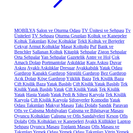
MOBİLYA
Salon ve Oturma Odası
TV Ünitesi ve Sehpası
Tv
Üniteleri
TV Sehpası
Oturma Grupları
Koltuk ve Kanepeler
Koltuk Takımları
Köşe Koltuklar
Tekli Koltuk ve Berjerler
Çekyat
Armut Koltuklar
Masaj Koltuğu
Puf
Bank ve
Benchler
Sallanan Koltuk
Kitaplık
Sehpalar
Zigon Sehpalar
Orta Sehpalar
Yan Sehpalar
Gazetelik
Antre ve Hol
Çok
Amaçlı Dolap
Portmantolar
Askılıklar
Kapı Askısı
Duvar
Askısı
Ayaklı Askılıklar
Dresuar
Ayakkabılık
Yatak Odası
Gardırop
Kapaklı Gardırop
Sürgülü Gardırop
Bez Gardırop
Açık Dolap
Köşe Gardırop
Yüklük
Baza
Tek Kişilik Baza
Çift Kişilik Baza
Yatak Başlığı
Çift Kişilik Yatak Başlığı
Tek
Kişilik Yatak Başlığı
Yatak
Çift Kişilik Yatak
Tek Kişilik
Yatak
Hasta Yatağı
Yatak Pedi & Şiltesi
Karyola
Tek Kişilik
Karyola
Çift Kişilik Karyola
Şifonyerler
Komodin
Yatak
Odası Takımları
Makyaj Masası
Takı Dolabı
Sandık
Paravan
Ofis ve Çalışma Mobilyaları
Çalışma ve Bilgisayar Masası
Oyuncu Koltukları
Çalışma ve Ofis Sandalyeleri
Keson
Ofis
Dolabı
Ofis Koltukları ve Kanepeleri
Ayaklı Küllükler
Laptop
Sehpası
Oyuncu Masası
Toplantı Masası
Ofis Masası ve
Takımları
Yemek Odası
Yemek Odası Takımları
Vitrin
Yemek