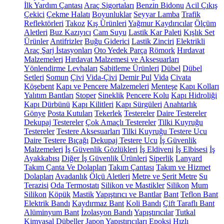
İlk Yardım Çantası
Araç Sigortaları
Benzin Bidonu
Acil Çıkış
Çekici
Çekme Halatı
Boyunluklar
Seyyar Lamba
Trafik
Reflektörleri
Takoz
Kış Ürünleri
Yağmur Kaydırıcılar
Ölçüm
Aletleri
Buz Kazıyıcı
Cam Suyu
Lastik Kar Paleti
Kışlık Set
Ürünler
Antifrizler
Buğu Giderici
Lastik Zinciri
Elektrikli
Araç Şarj İstasyonları
Oto Yedek Parça
Römork
Hırdavat
Malzemeleri
Hırdavat Malzemesi ve Aksesuarları
Yönlendirme Levhaları
Sabitleme Ürünleri
Dübel
Dübel
Setleri
Somun
Çivi
Vida-Çivi
Demir Pul
Vida
Civata
Köşebent
Kapı ve Pencere Malzemeleri
Menteşe
Kapı Kolları
Yalıtım Bantları
Stoper
Sineklik
Pencere Kolu
Kapı Hidroliği
Kapı Dürbünü
Kapı Kilitleri
Kapı Sürgüleri
Anahtarlık
Gönye
Posta Kutuları
Tekerlek
Testereler
Daire Testereler
Dekupaj Testereler
Çok Amaçlı Testereler
Tilki Kuyruğu
Testereler
Testere Aksesuarları
Tilki Kuyruğu Testere Ucu
Daire Testere Bıçağı
Dekupaj Testere Ucu
İş Güvenlik
Malzemeleri
İş Güvenlik Gözlükleri
İş Eldiveni
İş Elbisesi
İş
Ayakkabısı
Diğer İş Güvenlik Ürünleri
Siperlik
Lanyard
Takım Çanta Ve Dolapları
Takım Çantası
Takım ve Hizmet
Dolapları
Avadanlık
Ölçü Aletleri
Metre ve Şerit Metre
Su
Terazisi
Oda Termostatı
Silikon ve Mastikler
Silikon
Mum
Silikon
Köpük
Mastik
Yapıştırıcı ve Bantlar
Bant
Teflon Bant
Elektrik Bandı
Kaydırmaz Bant
Koli Bandı
Çift Taraflı Bant
Alüminyum Bant
İzolasyon Bandı
Yapıştırıcılar
Tutkal
Kimyasal Dübeller
Japon Yapıştırıcıları
Epoksi
Hızlı