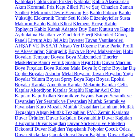
Kabloları
Çoklu Grup Prizleri
Kablolar
Kablo Aksesuarları
Akım Korumalı Priz
Kapı Zilleri
Pil ve Şarj Cihazları
Zaman
Saatleri
Elektronik Devre Elemanı
Fiş
Kablo Pabucu
Kablo
Yüksüğü
Elektronik Tamir Seti
Kablo Düzenleyiciler
Susta
Makaron Kablo
Kablo Klipsi
Klemens
Kroşe
Kablo
Toplayıcı
Kablo Kanalı
Adaptör
Duy
Buat Kutusu ve Kapağı
Aydınlatma Halatları ve Zincirleri
Enerji Sistemleri
Güneş
Paneli
Lityum Akü
Jel Akü
İnverter
Tavan Vantilatörleri
AHŞAP VE İNŞAAT
Ahşap Yer Döşeme
Parke
Parke Profil
ve Aksesuarları
Süpürgelik
Boya ve Boya Malzemeleri
Hobi
Boyaları
Tempare Boyası
Boya Malzemeleri
Tinerler
Maskeleme Bandı
Vernik
Spatula
Hışır Örtü
Duvar Macunu
Boya Fırçaları
Boya Rulosu
Mala
Boya
İç Cephe Boyalar
Dış
Cephe Boyalar
Astarlar
Metal Boyaları
Tavan Boyaları
Yağlı
Boyalar
Yalıtım Boyası
Sprey Boya
Kapı Boyası
Epoksi
Boyalar
Kapılar
Amerikan Kapılar
Melamin Kapılar
Çelik
Kapılar
Akordiyon Kapılar
Sürgülü Kapılar
Acil Çıkış
Kapıları
Kapı Kolları
Seramik ve Fayans
Banyo Seramik ve
Fayansları
Yer Seramik ve Fayansları
Mutfak Seramik ve
Fayansları
Karo
Mozaik
Mutfak Tezgahları
Laminant Mutfak
Tezgahları
Ahşap Mutfak Tezgahları
PVC Zemin Kaplama
Duvar Ürünleri
Duvar Kağıtları
Boyanabilir Duvar Kağıtları
3 Boyutlu Duvar Kağıtları
Duvar Stickerları ve Etiketleri
Dekoratif Duvar Kağıtları
Yapışkanlı Folyolar
Çocuk Odası
Duvar Stickerları
Çocuk Odası Duvar Kağıtları
Duvar Kağıdı