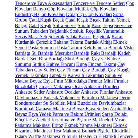
Tencere ve Tava Aksesuarları
Tencere ve Tencere Setleri
Çöp
Kovaları
Banyo Çöp Kovaları
Mutfak Çöp Kovaları
Endüstriyel Çöp Kovaları
Dolap İçi Çöp Kovaları
Sofra
Grubu
Çatal,Kaşık,Bıçak
Çatal Kaşık Bıçak Takımı
Yemek
Bıçağı
Çatal
Kaşık
Sofra Servis
Sürahi
Kase
Tepsi
Servis ve
Sunum Tabakları
Yağdanlık
Sosluk, Reçellik
Yumurtalık
Servis Maşa Seti
Şekerlik
Salata Kasesi
Peçetelik
Karaf
Kürdanlık
Çerezlik
Baharat Takımı
Bardak Altlığı
Ekmek
Sepeti
Pasta Sunumu
Pasta Takımı
Kek Fanusu
Bardak
Viski
Bardağı
Su Bardağı
Meşrubat Bardağı
Rakı Bardağı
Kadeh
Bardak Seti
Bira Bardağı
Shot Bardağı
Çay ve Kahve
Sunumu
Sütlük
Kahve Fincanı
Kupa
Fincan Takımı
Çay
Tabakları
Çay Setleri
Çay Fincanı
Çay Bardağı
Çay Kaşığı
Yemek Takımları
Tabaklar
Kahvaltı Takımları
Suluk ve
Matara
Beyaz Eşya
Fırın
Mikrodalga Fırınlar
Mini Fırınlar
Buzdolabı
Çamaşır Makinesi
Ocak
Ankastre Ürünleri
Ankastre Setler
Ankastre Ocaklar
Ankastre Fırınlar
Ankastre
Davlumbazlar
Bulaşık Makineleri
Kurutma Makinesi
Derin
Dondurucular
Su Sebilleri
Mini Buzdolabı
Davlumbazlar
Kurutmalı Çamaşır Makinesi
Beyaz Eşya Setleri
Aspiratörler
Beyaz Eşya Yedek Parça ve Bakım Ürünleri
Şarap Dolabı
Küçük Ev Aletleri
Kızartma ve Pişirme Makineleri
Mısır
Patlatma Makinesi
Fritöz
Ekmek Yapma Makinesi
Ekmek
Kızartma Makinesi
Tost Makinesi
Buharlı Pişirici
Elektrikli
Izgara
Waffle Makinesi
Yumurta Haşlayıcı
Elektrikli Tencere