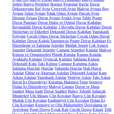
Setleri
Banyo Perdeleri
Bornoz
Peştemal
Havlu
Duvar
Dekorasyonu
Raf
Ayna
Çerçeveli Ayna
Makyaj Aynası
Boy
Aynası
Salon Aynası
Yatak Odası Aynası
Parçalı Ayna
Dresuar Aynası
Duvar Aynası
Ayaklı Ayna
Tablo
Poster
Duvar Panoları
Duvar Halısı ve Örtüsü
Duvar Kağıtları
Boyanabilir Duvar Kağıtları
3 Boyutlu Duvar Kağıtları
Duvar
Stickerları ve Etiketleri
Dekoratif Duvar Kağıtları
Yapışkanlı
Folyolar
Çocuk Odası Duvar Stickerları
Çocuk Odası Duvar
Kağıtları
Duvar Kağıdı Yapıştırıcısı
Poster Duvar Kağıtları
Ev
Düzenleme ve Saklama
Sepetler
Mutfak Sepeti
Çok Amaçlı
Sepetler
Dekoratif Sepetler
Çamaşır Sepetleri
Kutular
Makyaj
Kutusu ve Organizerleri
Plastik Kutular
Kumaş Kutular
Ayakkabı Kutuları
Oyuncak Kutuları
Saklama Kutusu
Dekoratif Kutu
Takı Kutusu
Çamaşır Kurutma Askısı
Saklama Hurçları
Hurçlar
Vakumlu Hurçlar
Halı Hurcu
Askılar
Elbise ve Aksesuar Askıları
Dekoratif Askılar
Kapı
Arkası Askıları
Yapışkanlı Askılar
Vestiyer Askısı
Takı Askısı
Bavul İçi Düzenleyici
Kurutma Makinesi Topu
Şemsiye
Dolap İçi Düzenleyici
Makyaj Çantası
Duvar ve Masa
Saatleri
Masa Saati
Duvar Saatleri
Bahçe Tekstili
Salıncak
Minderleri
Ütü Masası
Çöp Kovaları
Banyo Çöp Kovaları
Mutfak Çöp Kovaları
Endüstriyel Çöp Kovaları
Dolap İçi
Çöp Kovaları
Kırtasiye ve Ofis Malzemeleri
Dosyalama ve
Arşivleme
Poşet Dosya
Evrak Rafı
Çıtçıtlı Dosya
Klasör
Telli