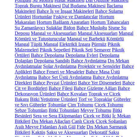
Pompası
Su Motoru
Hasat Makinesi
Dal Öğütme Makinesi
Toprak Burgu Makinesi
Dal Budama Makinesi
İlaçlama
Makineleri
Bahçe İş ve İnşaat Makineleri
Bahçe Sulama
Ürünleri
Hortumlar
Fıskiye ve Damlatıcılar
Hortum
Makaraları
Hortum Bağlantı Aparatları
Hortum Tabancaları
Su Zamanlayıcı
Sulaklar
Bidon
Bahçe Musluğu
Şişme Su
Deposu
Mangal ve Aksesuarları
Mangal Aksesuarları
Mangal
Kömürü ve Tutuşturucular
Mangal ve Barbekü
Kömürlü
Mangal
Tüplü Mangal
Elektrikli Izgara
Pürmüz
Piknik
Malzemeleri
Piknik Sepetleri
Piknik Seti
Semaver
Piknik
Örtüleri
Bahçe Depolama
Depolama Evleri
Depolama
Dolapları
Depolama Sandığı
Bahçe Aydınlatma
Dış Mekan
Aydınlatmalar
Solar Aydınlatma
Projektör ve Sensörler
Bahçe
Aplikleri
Bahçe Feneri ve Meşaleler
Bahçe Masa Üstü
Aydınlatma
Bahçe Set Üstü Aydınlatma
Bahçe Aydınlatma
Direkleri
Bahçe Peyzaj Ürünleri
Bahçe Yer Döşemeleri
Bahçe
Çit ve Bordürleri
Bahçe Filesi
Bahçe Gizleme Ağları
Bahçe
Dekorasyon Ürünleri
Bahçe Kovaları
Toprak ve Çiçek
Bakımı
Bitki Yetiştirme Ürünleri
Torf ve Topraklar
Gübreler
ve Sıvı Gübreler
Tohumlar
Çim Tohumu
Çiçek Tohumu
Sebze Tohumları
Bitki Tohumları
Meyve Tohumu
Bitki
Besinleri
Sera ve Sera Ekipmanları
Çiçek ve Bitki
İç Mekan
Bitkileri
Dış Mekan Ağaçları
Canlı Çiçek
Çiçek Soğanları
Aşılı Meyve Fidanları
Aşılı Gül
Fide
Dış Mekan Sarmaşık
Bitkileri
Kaktüs
Saksı ve Aksesuarları
Dekoratif Saksı