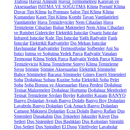
Trafosu
Havuz Ampulü
Havuz Termometresi
Karavan ve
Aksesuarları
ISITMA VE SOĞUTMA
Klima
Portatif Klima
Duvar Tipi Klima
Isı Pompası
Salon Tipi Klima
Klima
Kumandası
Kaset Tipi Klima
Kombi
Tavan Vantilatörleri
Vantilatörler
Hava Temizleyiciler
Nem Cihazları
Hava
Temizleme Cihazları
Buhar Makineleri
Nem Alma Cihazları
ve Rutubet Gidericiler
Elektrikli Isıtıcılar
Quartz Isıtıcılar
Infrared Isıtıcılar
Kule Tipi Isıtıcılar
Yağlı Radyatör
Fanlı
Isıtıcılar
Elektrikli Radyatörler
Dış Mekan Isıtıcılar
Havlupanlar
Radyatörler
Termosifonlar
Şofbenler
Ani Su
Isıtıcı
Isıtma ve Soğutma Yedek Parça
Radyatör Vanaları
Termostat
Klima Yedek Parça
Radyatör Yedek Parça
Klima
Temizleyicisi
Klima Temizleme Spreyi
Klima Temizleme
Sıvısı
Şömine
Şömine Aksesuarları
Elektrikli Şömineler
Bahçe Şömineleri
Bacasız Şömineler
Güneş Enerji Sistemleri
Soba
Doğalgaz Sobası
Kuzine Soba
Elektrikli Soba
Pelet
Soba
Soba Borusu ve Aksesuarları
Hava Perdesi
Doğalgaz
Tesisat Malzemeleri
Doğalgaz Hortumu
Doğalgaz Menfezleri
Tesisat Temizleme Sıvıları
Boyler
Kalorifer Kazanı
BANYO
Banyo Dolapları
Aynalı Banyo Dolabı
Banyo Boy Dolapları
Lavabolu Banyo Dolapları
Çok Amaçlı Banyo Dolapları
Çamaşır Makinesi Dolapları
Ecza Dolabı
Banyo Rafları
Duş
Sistemleri
Duşakabin
Duş Tekneleri
Jakuziler
Küvet
Duş
Setleri
Duş Sistemleri
Duş Başlıkları
Duş Kolonları
Sürgülü
Duş Setleri
Duş Spiralleri
El Duşu
Vitrifiyeler
Lavabolar