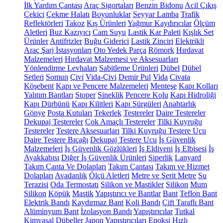
İlk Yardım Çantası
Araç Sigortaları
Benzin Bidonu
Acil Çıkış
Çekici
Çekme Halatı
Boyunluklar
Seyyar Lamba
Trafik
Reflektörleri
Takoz
Kış Ürünleri
Yağmur Kaydırıcılar
Ölçüm
Aletleri
Buz Kazıyıcı
Cam Suyu
Lastik Kar Paleti
Kışlık Set
Ürünler
Antifrizler
Buğu Giderici
Lastik Zinciri
Elektrikli
Araç Şarj İstasyonları
Oto Yedek Parça
Römork
Hırdavat
Malzemeleri
Hırdavat Malzemesi ve Aksesuarları
Yönlendirme Levhaları
Sabitleme Ürünleri
Dübel
Dübel
Setleri
Somun
Çivi
Vida-Çivi
Demir Pul
Vida
Civata
Köşebent
Kapı ve Pencere Malzemeleri
Menteşe
Kapı Kolları
Yalıtım Bantları
Stoper
Sineklik
Pencere Kolu
Kapı Hidroliği
Kapı Dürbünü
Kapı Kilitleri
Kapı Sürgüleri
Anahtarlık
Gönye
Posta Kutuları
Tekerlek
Testereler
Daire Testereler
Dekupaj Testereler
Çok Amaçlı Testereler
Tilki Kuyruğu
Testereler
Testere Aksesuarları
Tilki Kuyruğu Testere Ucu
Daire Testere Bıçağı
Dekupaj Testere Ucu
İş Güvenlik
Malzemeleri
İş Güvenlik Gözlükleri
İş Eldiveni
İş Elbisesi
İş
Ayakkabısı
Diğer İş Güvenlik Ürünleri
Siperlik
Lanyard
Takım Çanta Ve Dolapları
Takım Çantası
Takım ve Hizmet
Dolapları
Avadanlık
Ölçü Aletleri
Metre ve Şerit Metre
Su
Terazisi
Oda Termostatı
Silikon ve Mastikler
Silikon
Mum
Silikon
Köpük
Mastik
Yapıştırıcı ve Bantlar
Bant
Teflon Bant
Elektrik Bandı
Kaydırmaz Bant
Koli Bandı
Çift Taraflı Bant
Alüminyum Bant
İzolasyon Bandı
Yapıştırıcılar
Tutkal
Kimyasal Dübeller
Japon Yapıştırıcıları
Epoksi
Hızlı