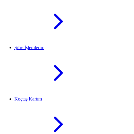
Şifre İşlemlerim
Koçtaş Kartım