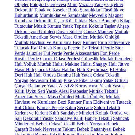
Objeler
Fotoğraf Çerçevesi
Mum
Vazolar
Yapay Çiçekler
Dekoratif Tabak ve Kaseler
Biblo
Şaraplıklar
Tütsülük ve
Buhurdanlık
Mumluklar ve Şamdanlar
Meyvelik
Magnet
Kumbara
Dekoratif Taşlar
Kül Tablası
Nazar Boncuğu
Kitap
Tutucular
Müzik Kutusu
Yatak Tepsisi
Kokulu Taşlar
Ahşap
Dekorasyon Ürünleri
Duvar Süsleri
Cansız Manken
Mutfak
Tekstili
Amerikan Servis
Masa Örtüleri
Mutfak Önlüğü
Mutfak Havlusu ve Kurulama Bezi
Runner
Fırın Eldiveni ve
Tutacak
Raf Örtüsü
Kumaş Peçete
Ev Tekstili
Perde
Stor
Perde
Jaluziler
Tül Perde
Perde Aksesuarları
Fon Perde
Rustik Perde
Çocuk Odası Perdesi
Güneşlik
Mutfak Perdeleri
Halı
Yolluk
Mutfak Halısı
Makine Halısı
Shaggy Halı
Jüt ve
Hasır Halı
Çocuk Odası Halıları
Halı Kaydırmazı
El Halısı
Deri Halı
Halı Örtüsü
Bambu Halı
Yatak Odası Tekstili
Yorgan
Nevresim Takımı
Pike ve Pike Takımı
Yatak Örtüsü
Çarşaf
Battaniye
Yatak Alezi & Koruyucusu
Yastık
Yastık
Kılıfı
Uyku Seti
Yastık Alezi
Paspaslar
Mutfak Tekstili
Amerikan Servis
Masa Örtüleri
Mutfak Önlüğü
Mutfak
Havlusu ve Kurulama Bezi
Runner
Fırın Eldiveni ve Tutacak
Raf Örtüsü
Kumaş Peçete
Kilim
Seccade
Salon Tekstili
Kırlent ve Kırlent Kılıfı
Sandalye Minderi
Koltuk Örtüsü ve
Şalı
Dekoratif Yastık
Sandalye Kılıfı
Bahçe Tekstili
Salıncak
Minderleri
Bebek Odası Tekstili
Bebek Yorganı
Bebek
Çarşafı
Bebek Nevresim Takımı
Bebek Battaniyesi
Bebek
Uyku Seti
Banyo Tekstil
Banyo Paspasları
Banyo Bakım