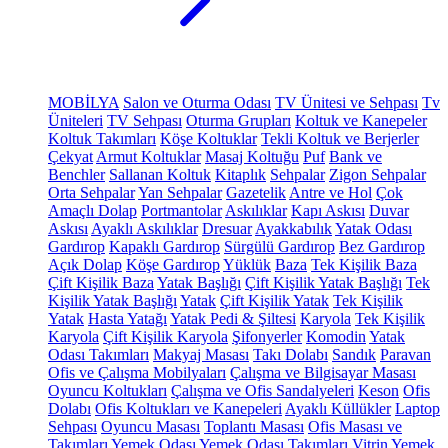
MOBİLYA
Salon ve Oturma Odası
TV Ünitesi ve Sehpası
Tv
Üniteleri
TV Sehpası
Oturma Grupları
Koltuk ve Kanepeler
Koltuk Takımları
Köşe Koltuklar
Tekli Koltuk ve Berjerler
Çekyat
Armut Koltuklar
Masaj Koltuğu
Puf
Bank ve
Benchler
Sallanan Koltuk
Kitaplık
Sehpalar
Zigon Sehpalar
Orta Sehpalar
Yan Sehpalar
Gazetelik
Antre ve Hol
Çok
Amaçlı Dolap
Portmantolar
Askılıklar
Kapı Askısı
Duvar
Askısı
Ayaklı Askılıklar
Dresuar
Ayakkabılık
Yatak Odası
Gardırop
Kapaklı Gardırop
Sürgülü Gardırop
Bez Gardırop
Açık Dolap
Köşe Gardırop
Yüklük
Baza
Tek Kişilik Baza
Çift Kişilik Baza
Yatak Başlığı
Çift Kişilik Yatak Başlığı
Tek
Kişilik Yatak Başlığı
Yatak
Çift Kişilik Yatak
Tek Kişilik
Yatak
Hasta Yatağı
Yatak Pedi & Şiltesi
Karyola
Tek Kişilik
Karyola
Çift Kişilik Karyola
Şifonyerler
Komodin
Yatak
Odası Takımları
Makyaj Masası
Takı Dolabı
Sandık
Paravan
Ofis ve Çalışma Mobilyaları
Çalışma ve Bilgisayar Masası
Oyuncu Koltukları
Çalışma ve Ofis Sandalyeleri
Keson
Ofis
Dolabı
Ofis Koltukları ve Kanepeleri
Ayaklı Küllükler
Laptop
Sehpası
Oyuncu Masası
Toplantı Masası
Ofis Masası ve
Takımları
Yemek Odası
Yemek Odası Takımları
Vitrin
Yemek