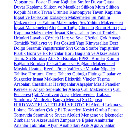
Yapıştırıcısı
Poster Duvar Kağıtları
Strafor
Duvar Çıtası
Duvar Kaplama
Silikon ve Mastikler
Silikon
Mum Silikon
Köpük
Mastik
Tavan Ürünleri
Kartonpiyer
Tavan Kaplama
İnşaat ve İzolasyon
İzolasyon Malzemeleri
Su Yalıtım
Malzemeleri
Isı Yalıtım Malzemeleri
Ses Yalıtım Malzemeleri
İnşaat Malzemeleri
Alçı
Cam Tuğla
Çimento
Beton Harcı
Çatı
Kaplama Malzemeleri
İnşaat Kimyasalları
İnşaat Temizlik
Ürünleri
Lavabo Çözücü
Harç ve Sıva Çözücü
Çok Amaçlı
Temizlik
Yağlayıcı ve Pas Çözücü
Yapı Kimyasalları
Derz
Dolgu
Seramik Yapıştırıcılar
Sıvı Conta
Strafor Yapıştırılar
Plastik Boru ve Ek Parçalar
Boru Bağlantı ve Aksesuarları
Temiz Su Boruları
Atık Su Boruları
PPRC Borular
Kombi
Bağlantı Boruları
Tesisat Tamir ve Bağlantı Malzemeleri
Musluk Uzatma
Regülatörler
Valfler ve Vanalar
Nipeller
Tahliye Hortumu
Conta
Taharet Çubuğu
Fittings
Tıpalar ve
Süzgeçler
İnşaat Makineleri
Elektrikli Vinçler
Taşıma
Arabaları
Caraskallar
Havlupanlar
Ahşaplar
Masif Paneller
Keresteler
Ahşap Seperatörler
Ahşap Çatı Malzemeleri
Çatı
Penceresi
Çatı Merdiveni
Ahşap Merdivenler
Trabzan
Sundurma
Menfezler
Banyo Menfezi
Su Deposu
HIRDAVAT EL ALETLERİ VE OTO
El Aletleri
Lokma ve
Lokma Takımları
Çekiç
El Testereleri
Kesici Grubu
Pense
Tornavida
Seramik ve Sıvacı Aletleri
Mengene ve İşkenceler
Zımbalar ve Aksesuarları
Zımpara ve Eğeler
Anahtarlar
Anahtar Takımları
Alyan Anahtarları
Açık Ağız Anahtar