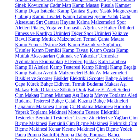
Sinek Kovucular
Çadır Matı
Kamp Masası
Pusula
Kampet
Kamp Duşu
Isıtıcılar
Kamp Çantası
Şişme Yastık
Magnezyum
Çubuğu
Kamp Tuvaleti
Kamp Taburesi
Şişme Yatak
Çadır
Aksesuarı
Sırt Çantası
Hayatta Kalma Malzemeleri
Spor
Aletleri
Pilates, Yoga ve Jimnastik
Ağırlık ve Halter Ürünleri
Fitness ve Kardiyo Ürünleri
Diğer Spor Ürünleri
Valiz ve
Bavul
Kamp Mutfak Malzemeleri
Termal Çanta
Matara
Kamp Yemek Pişirme Seti
Kamp Buzluk ve Soğutucu
Ürünler
Kamp Demliği
Kamp Tavası
Kamp Ocağı
Kamp
Mutfak Aksesuarları
Çakmak ve Yakıcılar
Termoslar
Aydınlatma Ekipmanları
El Feneri
Işıldak
Kafa Lambası
Kamp El Aletleri
Kamp Testeresi
Kamp Küreği
Kamp Bıçağı
Kamp Baltası
Avcılık Malzemeleri
Balık Av Malzemeleri
Bisiklet ve Scooter
Bisiklet
Elektrikli Scooter
Bahçe Aletleri
Çapa
Kürek
Bahçe Eldiveni
Tırmık
Budama Makası
Aşı
Makası
Fide Dikici ve Sökücü
Orak
Bahçe El Aleti Setleri
Çim Makası
Tırpan Misinası
Aşı Bıçağı
Meyve Toplama Aleti
Budama Testeresi
Bahçe Çatalı
Kazma
Bahçe Makineleri
Çapalama Makinesi
Tırpan
Çit Budama Makinesi
Hidrofor
Yaprak Toplama Makinesi
Motorlu Testere
Elektrikli
Testereler
Benzinli Testereler
Testere Zincirleri ve Yağları
Çim
Biçme Makinesi
Benzinli Çim Biçme Makinesi
Elektrikli Çim
Biçme Makinesi
Kenar Kesme Makinesi
Çim Biçme Yedek
Parça
Pompa
Santrifüj Pompa
Dalgıç Pompası
Bahçe