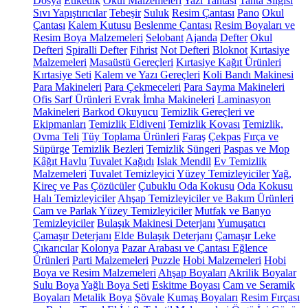
Dosya
Etiketlik
Okul Malzemeleri
Yazı Tahtası
Tahta Silgisi
Sıvı Yapıştırıcılar
Tebeşir
Suluk
Resim Çantası
Pano
Okul
Çantası
Kalem Kutusu
Beslenme Çantası
Resim Boyaları ve
Resim Boya Malzemeleri
Selobant
Ajanda
Defter
Okul
Defteri
Spiralli Defter
Fihrist
Not Defteri
Bloknot
Kırtasiye
Malzemeleri
Masaüstü Gereçleri
Kırtasiye Kağıt Ürünleri
Kırtasiye Seti
Kalem ve Yazı Gereçleri
Koli Bandı Makinesi
Para Makineleri
Para Çekmeceleri
Para Sayma Makineleri
Ofis Sarf Ürünleri
Evrak İmha Makineleri
Laminasyon
Makineleri
Barkod Okuyucu
Temizlik Gereçleri ve
Ekipmanları
Temizlik Eldiveni
Temizlik Kovası
Temizlik,
Ovma Teli
Tüy Toplama Ürünleri
Faraş
Çekpas
Fırça ve
Süpürge
Temizlik Bezleri
Temizlik Süngeri
Paspas ve Mop
Kâğıt Havlu
Tuvalet Kağıdı
Islak Mendil
Ev Temizlik
Malzemeleri
Tuvalet Temizleyici
Yüzey Temizleyiciler
Yağ,
Kireç ve Pas Çözücüler
Çubuklu Oda Kokusu
Oda Kokusu
Halı Temizleyiciler
Ahşap Temizleyiciler ve Bakım Ürünleri
Cam ve Parlak Yüzey Temizleyiciler
Mutfak ve Banyo
Temizleyiciler
Bulaşık Makinesi Deterjanı
Yumuşatıcı
Çamaşır Deterjanı
Elde Bulaşık Deterjanı
Çamaşır Leke
Çıkarıcılar
Kolonya
Pazar Arabası ve Çantası
Eğlence
Ürünleri
Parti Malzemeleri
Puzzle
Hobi Malzemeleri
Hobi
Boya ve Resim Malzemeleri
Ahşap Boyaları
Akrilik Boyalar
Sulu Boya
Yağlı Boya Seti
Eskitme Boyası
Cam ve Seramik
Boyaları
Metalik Boya
Şövale
Kumaş Boyaları
Resim Fırçası