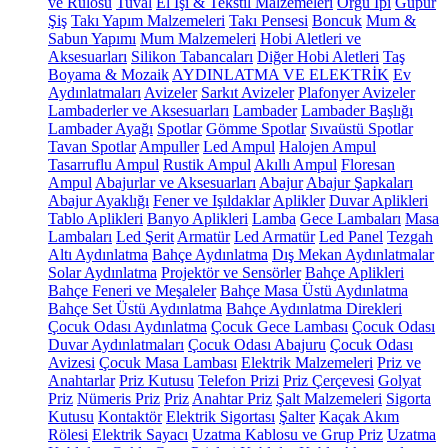
ve Rulosu
Tuval
El İşi & Tekstil Malzemeleri
Örgü İpi
Güpür
Şiş
Takı Yapım Malzemeleri
Takı Pensesi
Boncuk
Mum &
Sabun Yapımı
Mum Malzemeleri
Hobi Aletleri ve
Aksesuarları
Silikon Tabancaları
Diğer Hobi Aletleri
Taş
Boyama & Mozaik
AYDINLATMA VE ELEKTRİK
Ev
Aydınlatmaları
Avizeler
Sarkıt Avizeler
Plafonyer Avizeler
Lambaderler ve Aksesuarları
Lambader
Lambader Başlığı
Lambader Ayağı
Spotlar
Gömme Spotlar
Sıvaüstü Spotlar
Tavan Spotlar
Ampuller
Led Ampul
Halojen Ampul
Tasarruflu Ampul
Rustik Ampul
Akıllı Ampul
Floresan
Ampul
Abajurlar ve Aksesuarları
Abajur
Abajur Şapkaları
Abajur Ayaklığı
Fener ve Işıldaklar
Aplikler
Duvar Aplikleri
Tablo Aplikleri
Banyo Aplikleri
Lamba
Gece Lambaları
Masa
Lambaları
Led Şerit
Armatür
Led Armatür
Led Panel
Tezgah
Altı Aydınlatma
Bahçe Aydınlatma
Dış Mekan Aydınlatmalar
Solar Aydınlatma
Projektör ve Sensörler
Bahçe Aplikleri
Bahçe Feneri ve Meşaleler
Bahçe Masa Üstü Aydınlatma
Bahçe Set Üstü Aydınlatma
Bahçe Aydınlatma Direkleri
Çocuk Odası Aydınlatma
Çocuk Gece Lambası
Çocuk Odası
Duvar Aydınlatmaları
Çocuk Odası Abajuru
Çocuk Odası
Avizesi
Çocuk Masa Lambası
Elektrik Malzemeleri
Priz ve
Anahtarlar
Priz Kutusu
Telefon Prizi
Priz Çerçevesi
Golyat
Priz
Nümeris Priz
Priz
Anahtar Priz
Şalt Malzemeleri
Sigorta
Kutusu
Kontaktör
Elektrik Sigortası
Şalter
Kaçak Akım
Rölesi
Elektrik Sayacı
Uzatma Kablosu ve Grup Priz
Uzatma