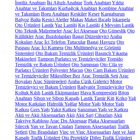
İngiliz Anahtarı
İki Ağızlı Anahtar
Tork Anahtarı
Yıldız
Anahtar ve Takımları
Kurbağcık Anahtarı
Kombine Anahtar
ve Takımları
Boru Anahtarı
Keskiler
Keser
Kargaburun
Balyoz
Balta
Kesici Aletler
Makas
Maket Bıçağı
Iskarpela
Oto Ürünleri
Lastik
Yaz Lastiği
Kış Lastiği
4 Mevsim Lastik
Oto Teknik Malzemeler
Araç İçi Aksesuar
Oto Güneşlik
Oto
Küllükler
Araç Buzdolapları
Bagaj Düzenleyici
Araba
Kokuları
Araç İçi Telefon Tutucular
Bagaj Havuzu
Oto
Paspası
Araç İçi Kamera
Oto Multimedya ve Görüntü
Sistemleri
Oto Bakım Temizlik Ürünleri
Basınçlı Yıkama
Makineleri
Tampon Parlatıcı ve Temizleyiciler
Torpido
Temizlik ve Bakım Ürünleri
Oto Şampuan
Oto Cila ve
Parlatıcı Ürünleri
Polyester Macun
Oto Cam Bakım Ürünleri
ve Temizleyiciler
Mikrofiber Bez
Araç Temizlik Seti
Araç
Boyaları
Araç Süpürgeleri
Araba Çizik Giderici
Motor
Temizleyici ve Bakım Ürünleri
Radyatör Temizleyiciler
Oto
Koltuk Kılıfı
Lastik Ekipmanları
Hava Kompresörü
Bijon
Anahtarı
Sibop ve Sibop Kapağı
Lastik Tamir Kiti
Kriko
Yağ
Motor Katkıları
Hidrolik Yağlar
Motor Yağı
Motor Yağı
Katkısı
Gres Yağı
Yakıt Katkısı
Şanzıman Yağı ve Katkısı
Akü ve Akü Aksesuarları
Akü
Akü Şarj Cihazları
Akü
Takviye Kablosu
Araç Dış Aksesuar
Plaka Aksesuarları
Silecek
Yan ve Tavan Çıtaları
Tampon Aksesuarları
Trafik
Setleri
Oto Brandaları
Vinç ve Vinç Aksesuarları
Jant ve Jant
Kapağı
Trafik Ürünleri
Oto Projektör
Diğer Trafik Ürünleri