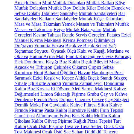
Amaçlı Dolap
Mini Mutfak Dolapları
Mutfak Rafları
Köşe
Mutfak Dolapları
Mutfak Boy Dolabı
Kiler Dolabı
Ekmek ve
Sebze Dolabı
Tabureler
Sandalye
Mutfak Sandalyeleri
Bar
Sandalyeleri
Katlanır Sandalyeler
Mutfak Köşe Takımları
Masa ve Masa Takımları
Yemek Masası ve Takımları
Mutfak
Masası ve Takımları
Eviye
Mutfak Bataryaları
Mutfak
Gereçleri
Kesme Tahtası
Rende
Servis Gereçleri
Patates Ezici
Manuel Kıyma Makinesi
Krema Pompası
Dilimleyici
Doğrayıcı
Yumurta Fırçası
Bıçak ve Bıçak Setleri
Yağ
Sıçratmaz
Soyucu, Oyacak
Ölçü Kabı ve Kaşığı
Merdane ve
Oklava
Hamur Açma Matı
Fındık Kıracağı ve Ceviz Kıracağı
Elek
Dondurma Kaşığı
Buz Kalıbı
Bıçak Bileyici Masat
Açacak ve Tirbuşon
Çekirdek Çıkarıcı
Çırpıcı
Sebze
Kurutucu
Huni
Baharat Öğütücü
Havan
Hamburger Presi
Sarımsak Ezici
Kaşık ve Kepçe Altlığı
Bıçak Standı
Süzgeç
Nihale
İçli Köfte Aparatı
Yumurta Zamanlayıcı
Dondurma
Kalıbı
Buz Kovası
Et Dövme Aleti
Sarma Makinesi
Kahve
Değirmenleri
Limon Sıkacağı
Pişirme Grubu
Çay ve Kahve
Demleme
French Press
Dripper
Chemex
Cezve
Çay Süzgeci
Demlik
Moka Pot
Çaydanlık
Kahve Filtresi
Sifon Kahve
Fırında Pişirme
Pasta Kalıbı
Kurabiye Kalıbı
Fırın Tepsisi
Cam Tepsi
Alüminyum Folyo
Kek Kalıbı
Muffin Kalıbı
Çikolata Kalıbı
Güveç
Pişirme Kağıdı
Pizza Tepsisi
Tart
Kalıbı
Ocak Üstü Pişirme
Tava ve Tava Setleri
Ocak Üstü
Tost Makinesi
Ocak Üstü Sac
Sahan
Düdüklü Tencere