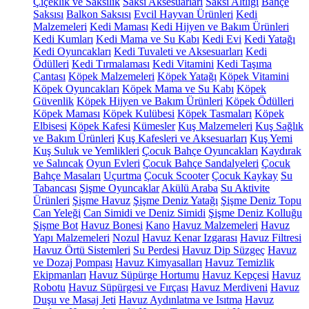
Çiçeklik ve Saksılık
Saksı Aksesuarları
Saksı Altlığı
Bahçe
Saksısı
Balkon Saksısı
Evcil Hayvan Ürünleri
Kedi
Malzemeleri
Kedi Maması
Kedi Hijyen ve Bakım Ürünleri
Kedi Kumları
Kedi Mama ve Su Kabı
Kedi Evi
Kedi Yatağı
Kedi Oyuncakları
Kedi Tuvaleti ve Aksesuarları
Kedi
Ödülleri
Kedi Tırmalaması
Kedi Vitamini
Kedi Taşıma
Çantası
Köpek Malzemeleri
Köpek Yatağı
Köpek Vitamini
Köpek Oyuncakları
Köpek Mama ve Su Kabı
Köpek
Güvenlik
Köpek Hijyen ve Bakım Ürünleri
Köpek Ödülleri
Köpek Maması
Köpek Kulübesi
Köpek Tasmaları
Köpek
Elbisesi
Köpek Kafesi
Kümesler
Kuş Malzemeleri
Kuş Sağlık
ve Bakım Ürünleri
Kuş Kafesleri ve Aksesuarları
Kuş Yemi
Kuş Suluk ve Yemlikleri
Çocuk Bahçe Oyuncakları
Kaydırak
ve Salıncak
Oyun Evleri
Çocuk Bahçe Sandalyeleri
Çocuk
Bahçe Masaları
Uçurtma
Çocuk Scooter
Çocuk Kaykay
Su
Tabancası
Şişme Oyuncaklar
Akülü Araba
Su Aktivite
Ürünleri
Şişme Havuz
Şişme Deniz Yatağı
Şişme Deniz Topu
Can Yeleği
Can Simidi ve Deniz Simidi
Şişme Deniz Kolluğu
Şişme Bot
Havuz Bonesi
Kano
Havuz Malzemeleri
Havuz
Yapı Malzemeleri
Nozul
Havuz Kenar Izgarası
Havuz Filtresi
Havuz Örtü Sistemleri
Su Perdesi
Havuz Dip Süzgeç
Havuz
ve Dozaj Pompası
Havuz Kimyasalları
Havuz Temizlik
Ekipmanları
Havuz Süpürge Hortumu
Havuz Kepçesi
Havuz
Robotu
Havuz Süpürgesi ve Fırçası
Havuz Merdiveni
Havuz
Duşu ve Masaj Jeti
Havuz Aydınlatma ve Isıtma
Havuz