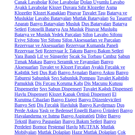
Çanak Lavabolar
Köşe Lavabolar
Dolap Uyumlu Lavabo
Ayaklı Lavabolar
Klozet
Duvara Sıfır Klozetler
Asma
Klozetler
Klozet Kapakları
Pisuvar
Tuvalet Taşı
Batarya ve
Musluklar
Lavabo Bataryaları
Mutfak Bataryaları
Su Tasarruf
Aparatı
Banyo Bataryaları
Musluk
Duş Bataryaları
Batarya
Setleri
Fotoselli Batarya
Ara Musluk
Pisuvar Musluğu
Batarya ve Musluk Yedek Parçaları
Sifon
Lavabo Sifonu
Eviye Sifonu
Yer Sifonu
Sifon Aksesuarları ve Parçaları
Rezervuar ve Aksesuarları
Rezervuar Kumanda Paneli
Rezervuar Seti
Rezervuar İç Takımı
Banyo Bakım Setleri
Yara Bandı
Lif ve Süngerler
Sıcak Su Torbası
Cımbız
Sabun
Tırnak Makası
Banyo Seramik ve Fayansları
Banyo
Aksesuarları
Tuvalet ve Klozet Fırçaları
Ayaklı Fırçalık ve
Kağıtlık Seti
Duş Rafı
Banyo Aynaları
Banyo Askısı
Banyo
Taburesi
Sabunluk
Sıvı Sabunluk Pompası
Tuvalet Kağıtlığı
Pamukluk
Diş Fırçası Koruma Kabı
Diş Macunu Kutusu
Dispenserler
Sıvı Sabun Dispenseri
Tuvalet Kağıdı Dispenseri
Havlu Dispenseri
Klozet Kapak Örtüsü Dispenseri
El
Kurutma Cihazları
Banyo Etajeri
Banyo Düzenleyicileri
Banyo Seti
Diş Fırçalık
Havluluk
Banyo Kaydırmazı
Duş
Perde Askısı
Yaşlı ve Bedensel Engelli Banyo Ürünleri
Banyo
Havalandırma ve Isıtma
Banyo Aspiratörü
Diğer
Banyo
Tekstil
Banyo Paspasları
Banyo Bakım Setleri
Banyo
Perdeleri
Bornoz
Peştemal
Havlu
MUTFAK
Mutfak
Mobilyaları
Mutfak Dolapları
Hazır Mutfak Dolapları
Çok