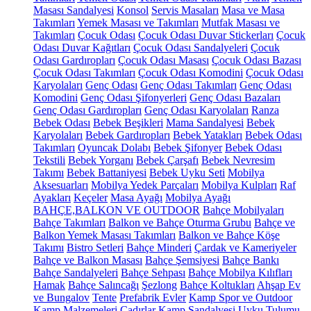
Masası Sandalyesi
Konsol
Servis Masaları
Masa ve Masa
Takımları
Yemek Masası ve Takımları
Mutfak Masası ve
Takımları
Çocuk Odası
Çocuk Odası Duvar Stickerları
Çocuk
Odası Duvar Kağıtları
Çocuk Odası Sandalyeleri
Çocuk
Odası Gardıropları
Çocuk Odası Masası
Çocuk Odası Bazası
Çocuk Odası Takımları
Çocuk Odası Komodini
Çocuk Odası
Karyolaları
Genç Odası
Genç Odası Takımları
Genç Odası
Komodini
Genç Odası Şifonyerleri
Genç Odası Bazaları
Genç Odası Gardıropları
Genç Odası Karyolaları
Ranza
Bebek Odası
Bebek Beşikleri
Mama Sandalyesi
Bebek
Karyolaları
Bebek Gardıropları
Bebek Yatakları
Bebek Odası
Takımları
Oyuncak Dolabı
Bebek Şifonyer
Bebek Odası
Tekstili
Bebek Yorganı
Bebek Çarşafı
Bebek Nevresim
Takımı
Bebek Battaniyesi
Bebek Uyku Seti
Mobilya
Aksesuarları
Mobilya Yedek Parçaları
Mobilya Kulpları
Raf
Ayakları
Keçeler
Masa Ayağı
Mobilya Ayağı
BAHÇE,BALKON VE OUTDOOR
Bahçe Mobilyaları
Bahçe Takımları
Balkon ve Bahçe Oturma Grubu
Bahçe ve
Balkon Yemek Masası Takımları
Balkon ve Bahçe Köşe
Takımı
Bistro Setleri
Bahçe Minderi
Çardak ve Kameriyeler
Bahçe ve Balkon Masası
Bahçe Şemsiyesi
Bahçe Bankı
Bahçe Sandalyeleri
Bahçe Sehpası
Bahçe Mobilya Kılıfları
Hamak
Bahçe Salıncağı
Şezlong
Bahçe Koltukları
Ahşap Ev
ve Bungalov
Tente
Prefabrik Evler
Kamp Spor ve Outdoor
Kamp Malzemeleri
Çadırlar
Kamp Sandalyesi
Uyku Tulumu