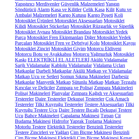
Yapıştırıcı
Merdivenler
Güvenlik Malzemeleri
Yangın
Söndürücü
Alarm
Kasa ve Kilitler
Çelik Kasa
Kilit
Kutu ve
Ambalaj Malzemeleri
Kargo Kutusu
Kargo Poşeti
Koli
Motosiklet Ürünleri
Motorsiklet Aksesuarları
Motosiklet
Kilidi
Motosiklet Stickerları
Motosiklet Rüzgarlık ve Siperlik
Motosiklet Aynası
Motosiklet Brandası
Motorsiklet Yedek
Parça
Motosiklet Fren Ekipmanları
Diğer Motosiklet Yedek
Parçaları
Motosiklet Fren ve Debriyaj Kolu
Motosiklet Kayışı
Motosiklet Zinciri
Motosiklet Giyim
Motorcu Eldiveni
Motorcu Botu ve Ayakkabısı
Motorcu Yağmurluk
Motosiklet
Kaskı
ELEKTRİKLİ EL ALETLERİ
Akülü Vidalamalar
Şarjlı Vidalamalar
Kablolu Vidalamalar
Vidalama Uçları
Matkaplar
Darbeli Matkaplar
Akülü Matkap ve Vidalamalar
Matkap Ucu ve Setleri
Somun Sıkma Makineleri
Darbesiz
Matkaplar
Manyetik Matkap
Sütunlu Matkap
Matkap Tezgahı
Kırıcılar ve Deliciler
Zımpara ve Polisaj
Zımpara Makineleri
Polisaj Makineleri
Planyalar
Zımpara Kağıdı ve Aksesuarları
Testereler
Daire Testereler
Dekupaj Testereler
Çok Amaçlı
Testereler
Tilki Kuyruğu Testereler
Testere Aksesuarları
Tilki
Kuyruğu Testere Ucu
Daire Testere Bıçağı
Dekupaj Testere
Ucu
Bahçe Makineleri
Çapalama Makinesi
Tırpan
Çit
Budama Makinesi
Hidrofor
Yaprak Toplama Makinesi
Motorlu Testere
Elektrikli Testereler
Benzinli Testereler
Testere Zincirleri ve Yağları
Çim Biçme Makinesi
Benzinli
Çim Biçme Makinesi
Elektrikli Çim Biçme Makinesi
Kenar