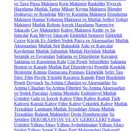
ve Tava
Pizza Makinesi
Krep Makinesi
Basküller
Yiyecek
Hazırlama
Mutfak Tartısı
Mikser
Kıyma Makinesi
Blender
Doğrayıcı ve Rondolar
Meyve Kurutma Makinesi
Dondurma
Makinesi
Hamur Yoğurma Makinesi ve Mutfak Şefleri
Yoğurt
Makinesi
Mutfak Robotu
İçecek Hazırlama
Narenciye
Sıkacağı
Çay Makineleri
Kahve Makinesi
Kettle ve Su
Isıtıcılar
Katı Meyve Sıkacağı
Elektrikli Semaver
Elektrikli
Cezve
Küçük Ev Aletleri Yedek Parça ve Aksesuarları
Mutfak
Aksesuarları
Mutfak Seti
Bulaşıklık
Askı ve Kancalar
Kaydırmaz
Mutfak Sabunluk
Mutfak Havluluk
Mutfak
Seramik ve Fayansları
Saklama ve Düzenleme
Kavanoz
Saklama ve Karıştırma Kabı
Çöp Poşeti
Sebzelikler
Saklama
Bonesi ve Kapağı
Mutfak Raf Düzenleyici
Poşetlik
Kaşıklık
Beslenme Kutusu
Damacana Pompası
Ekmeklik
Sefer Tası
Streç Film
Peçete Yüzüğü
Kavanoz Kapağı
Pipet
Buzdolabı
Poşeti
Doypack
Su Arıtma Cihazları ve Aksesuarları
Su
Arıtma Cihazları
Su Arıtma Filtreleri
Su Arıtma Aksesuarları
ve Yedek Parçaları
Arıtma Musluğu
Endüstriyel Mutfak
Ürünleri
Gıda ve İçecek
Kahve
Filtre Kahve Kağıdı
Türk
Kahvesi
Kapsül Kahve
Filtre Kahve
Çekirdek Kahve
Mutfak
Tezgahları
Laminant Mutfak Tezgahları
Ahşap Mutfak
Tezgahları
Bulaşık Makineleri
Derin Dondurucular
Su
Sebilleri
DEKORASYON VE EV GEREÇLERİ
Yılbaşı
Ürünleri
Yılbaşı Ağacı
Yılbaşı Aydınlatmaları
Yılbaşı Ağacı
Süsleri
Yılbaşı Sepeti
Yılbaşı Parti Malzemeleri
Dekoratif