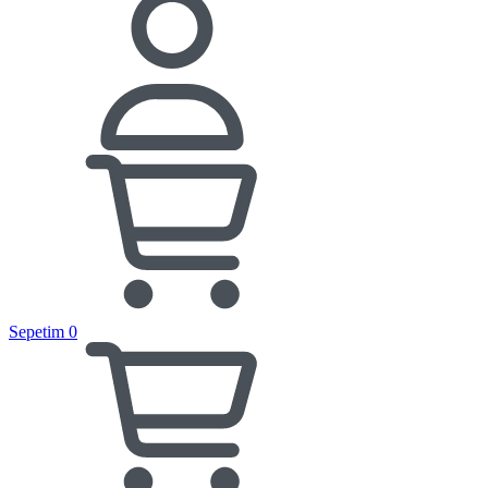
Sepetim
0