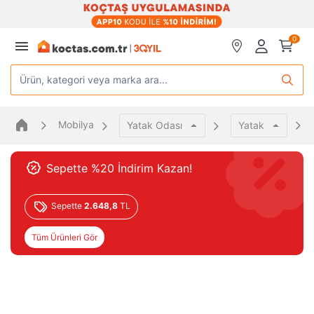
0
Ürün, kategori veya marka ara...
Mobilya
Yatak Odası
Yatak
Sepette %20 İndirim Kazan!
Sepette
2.648,8
TL
Tüm Ürünleri Gör