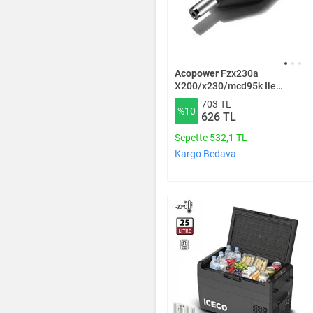
Acopower
Fzx230a
X200/x230/mcd95k Ile
Uyumlu Dönüştürücü Şarj
703 TL
%10
Konnektörü
626 TL
Sepette 532,1 TL
Kargo Bedava