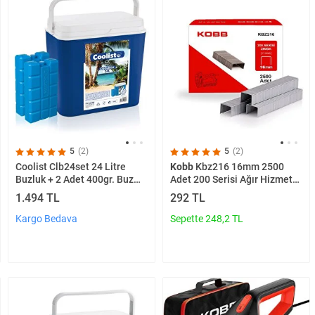
5
(2)
5
(2)
Coolist Clb24set 24 Litre
Kobb
Kbz216 16mm 2500
Buzluk + 2 Adet 400gr. Buz
Adet 200 Serisi Ağır Hizmet
Kaseti
Tipi Zımba Teli
1.494 TL
292 TL
Kargo Bedava
Sepette 248,2 TL