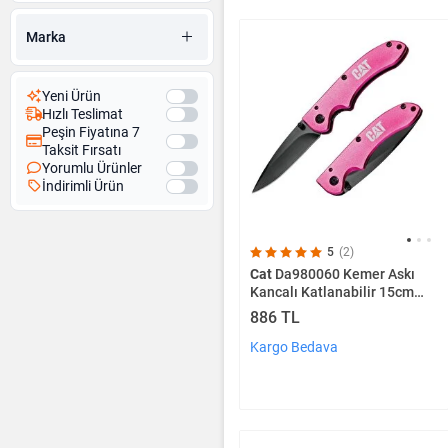
Marka
Yeni Ürün
Hızlı Teslimat
Peşin Fiyatına 7
Taksit Fırsatı
Yorumlu Ürünler
İndirimli Ürün
5
(2)
Cat
Da980060 Kemer Askı
Kancalı Katlanabilir 15cm
Paslanmaz Çelik Pembe
886 TL
Kamp Çakısı
Kargo Bedava