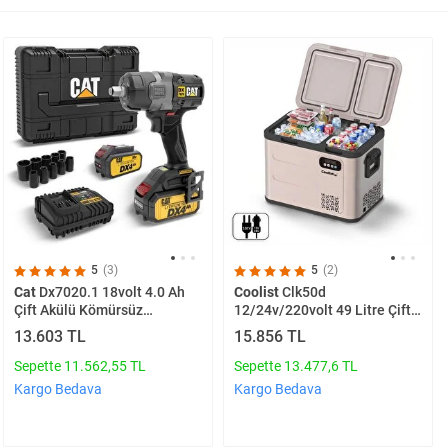
5
(3)
5
(2)
Cat
Dx7020.1 18volt 4.0 Ah
Coolist
Clk50d
Çift Akülü Kömürsüz
12/24v/220volt 49 Litre Çift
700/880nm Profesyonel
Bölmeli Outdoor
13.603 TL
15.856 TL
Şarjlı Somun Sıkma + 10 Adet
Kompresörlü Bluetooth
Lokma Ucu
Bağlantılı Oto Buzdolabı
Sepette 11.562,55 TL
Sepette 13.477,6 TL
Kargo Bedava
Kargo Bedava