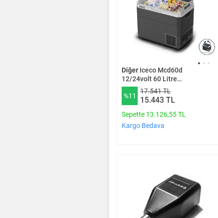
Diğer
Iceco Mcd60d
12/24volt 60 Litre
Kompresörlü Outdoor Oto
17.541 TL
%11
Buzdolabı
15.443 TL
Sepette 13.126,55 TL
Kargo Bedava