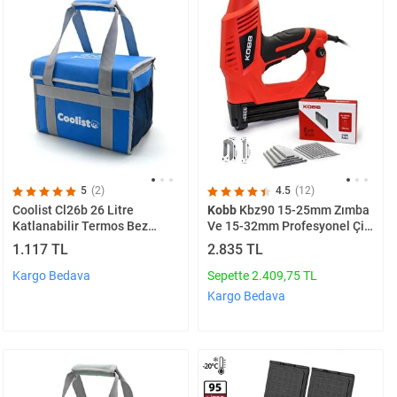
5
(2)
4.5
(12)
Coolist Cl26b 26 Litre
Kobb
Kbz90 15-25mm Zımba
Katlanabilir Termos Bez
Ve 15-32mm Profesyonel Çivi
Çanta / Buzluk
Çakma Makinesi + 3000 Adet
1.117 TL
2.835 TL
Yedek Zımba Ve Çivi
Kargo Bedava
Sepette 2.409,75 TL
Kargo Bedava