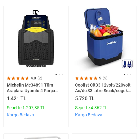
4.8
(2)
5
(5)
Michelin
Mc34891 Tüm
Coolist Clt33 12volt/220volt
Araçlara Uyumlu 4 Parça
Ac/dc 33 Litre Sıcak/soğuk
Üniversal 3d Havuzlu Oto
Oto Buzdolabı
1.421 TL
5.720 TL
Paspas
Sepette 1.207,85 TL
Sepette 4.862 TL
Kargo Bedava
Kargo Bedava