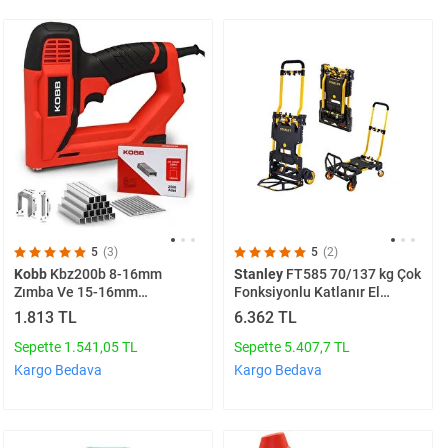
5
(3)
5
(2)
Kobb
Kbz200b 8-16mm
Stanley
FT585 70/137 kg Çok
Zımba Ve 15-16mm
Fonksiyonlu Katlanır El
Profesyonel Çivi Çakma
Arabası
1.813 TL
6.362 TL
Makinesi + 3000 Adet Yedek
Zımba Ve Çivi
Sepette 1.541,05 TL
Sepette 5.407,7 TL
Kargo Bedava
Kargo Bedava