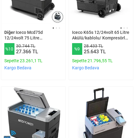
Diğer
Iceco Mcd75d
Iceco K65s 12/24volt 65 Litre
12/24volt 75 Litre
Akülü/kablolu/ Kompresörlü
Kompresörlü Çift Bölmeli
Tekerlekli Outdoor Oto
30.744 TL
28.433 TL
%10
%9
Tekerlekli Outdoor Oto
Buzdolabı/dondurucu (akü
27.366 TL
25.643 TL
Buzdolabı/dondurucu
Dahil Değildir)
Sepette 23.261,1 TL
Sepette 21.796,55 TL
Kargo Bedava
Kargo Bedava