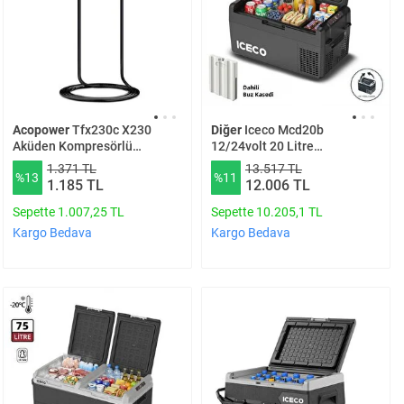
Acopower
Tfx230c X230
Diğer
Iceco Mcd20b
Aküden Kompresörlü
12/24volt 20 Litre
Buzdolabı Çalıştırma
Kompresörlü Oto
1.371 TL
13.517 TL
%13
%11
Bağlantı Kablosu
Buzdolabı/dondurucu + Buz
1.185 TL
12.006 TL
Kaseti
Sepette 1.007,25 TL
Sepette 10.205,1 TL
Kargo Bedava
Kargo Bedava