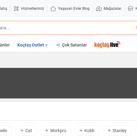
Satış
Hizmetlerimiz
Yaşayan Evler Blog
Mağazalar
ünler
Koçtaş Outlet ⭐
Çok Satanlar
elin
Cat
Workpro
Kobb
Stanley