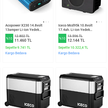
Acopower X230 14.8volt
Iceco Mcd95k 10.8volt
13amper Li-ion Yedek
17.4ah. Li-ion Yedek
Buzdolabı Aküsü +
Buzdolabı Aküsü
12.802 TL
13.596 TL
%10
%10
Powerbank + Led Lamba
11.460 TL
12.144 TL
Sepette 9.741 TL
Sepette 10.322,4 TL
Kargo Bedava
Kargo Bedava