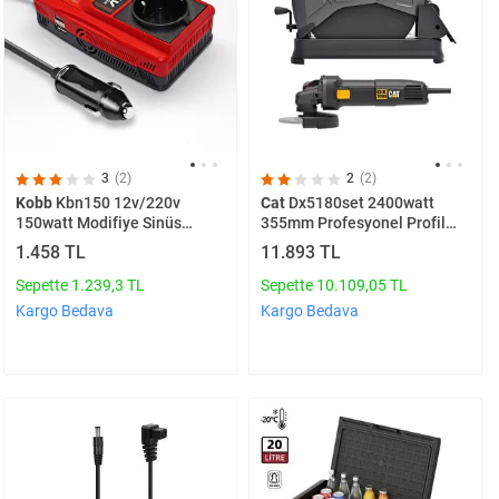
3
(2)
2
(2)
Kobb
Kbn150 12v/220v
Cat
Dx5180set 2400watt
150watt Modifiye Sinüs
355mm Profesyonel Profil
Dönüştürücü İnvertör
Kesme + Dx3090 720watt
1.458 TL
11.893 TL
125mm Profesyonel Avuç
Taşlama
Sepette 1.239,3 TL
Sepette 10.109,05 TL
Kargo Bedava
Kargo Bedava