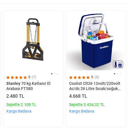
5
(7)
5
(3)
Stanley
70 kg Katlanır El
Coolist Clt26 12volt/220volt
Arabası FT580
Ac/dc 26 Litre Sıcak/soğuk
Oto Buzdolabı
2.480 TL
4.668 TL
Sepette 2.108 TL
Sepette 3.454,32 TL
Kargo Bedava
Kargo Bedava