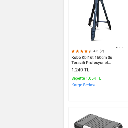
4.5
(2)
Kobb
Kbl16t 160cm Su
Terazili Profesyonel
Alüminyum Lazer Tripod
1.240 TL
Sepette 1.054 TL
Kargo Bedava