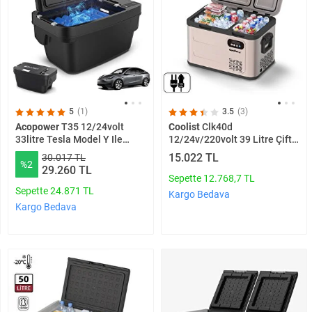
5
(1)
3.5
(3)
Acopower
T35 12/24volt
Coolist
Clk40d
33litre Tesla Model Y Ile
12/24v/220volt 39 Litre Çift
Uyumlu Kompresörlü Outdoor
Bölmeli Outdoor
15.022 TL
30.017 TL
%2
Oto Buzdolabı
Kompresörlü Bluetooth
29.260 TL
Bağlantılı Oto Buzdolabı
Sepette 12.768,7 TL
Sepette 24.871 TL
Kargo Bedava
Kargo Bedava