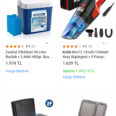
4.5
(2)
4.2
(4)
Coolist Clb30set 30 Litre
Kobb
Kbv12 12volt/120watt
Buzluk + 3 Adet 400gr. Buz
Araç Süpürgesi + 5 Parça
Kaseti
Aksesuar Seti + Taşıma
1.974 TL
1.639 TL
Çantası
Kargo Bedava
Sepette 1.393,15 TL
Kargo Bedava