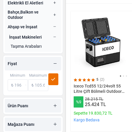
Elektrikli El Aletleri
Bahçe,Balkon ve
Outdoor
Ahşap ve İnşaat
İnşaat Makineleri
Taşıma Arabaları
Fiyat
Minimum
Maksimum
5
(2)
Iceco Tcd55 12/24volt 55
Litre Çift Bölmeli Outdoor
Kompresörlü Oto
28.215 TL
%9
Buzdolabı/dondurucu
25.424 TL
Ürün Puanı
Sepette 19.830,72 TL
Kargo Bedava
Mağaza Puanı