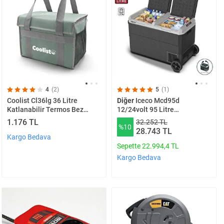
4
(2)
5
(1)
Coolist Cl36lg 36 Litre
Diğer
Iceco Mcd95d
Katlanabilir Termos Bez
12/24volt 95 Litre
Çanta / Buzluk
Kompresörlü Çift Bölmeli
1.176 TL
32.252 TL
%10
Tekerlekli Outdoor Oto
28.743 TL
Buzdolabı/dondurucu
Kargo Bedava
Sepette 22.994,4 TL
Kargo Bedava