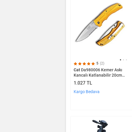
5
(2)
Cat
Da980006 Kemer Askı
Kancalı Katlanabilir 20cm
Paslanmaz Çelik Sarı Kamp
1.027 TL
Çakısı
Kargo Bedava