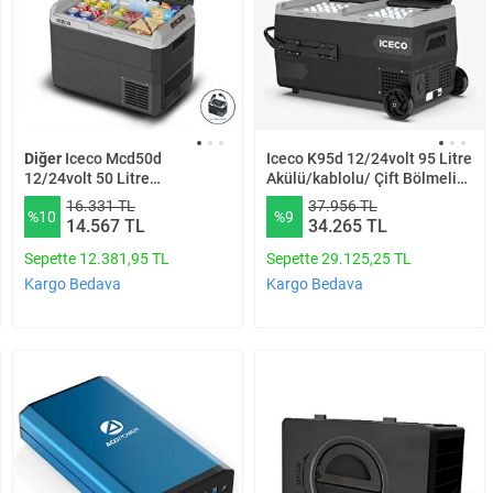
Diğer
Iceco Mcd50d
Iceco K95d 12/24volt 95 Litre
12/24volt 50 Litre
Akülü/kablolu/ Çift Bölmeli
Kompresörlü Outdoor Oto
Kompresörlü Tekerlekli
16.331 TL
37.956 TL
%10
%9
Buzdolabı
Outdoor Oto
14.567 TL
34.265 TL
Buzdolabı/dondurucu (akü
Dahil Değild
Sepette 12.381,95 TL
Sepette 29.125,25 TL
Kargo Bedava
Kargo Bedava