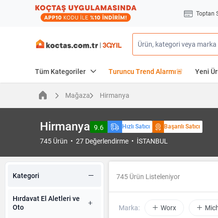
Toptan 
Tüm Kategoriler
Turuncu Trend Alarmı🚨
Yeni Ür
Mağaza
Hirmanya
Hirmanya
Hızlı Satıcı
Başarılı Satıcı
9.6
745 Ürün • 27 Değerlendirme • İSTANBUL
Kategori
745
Ürün Listeleniyor
Hırdavat El Aletleri ve
Oto
Marka:
Worx
Mich