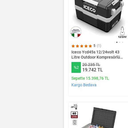
5
(1)
Iceco Ycd45s 12/24volt 43
Litre Outdoor Kompresörlü
Oto Buzdolabı
20.235 TL
%2
19.742 TL
Sepette 15.398,76 TL
Kargo Bedava