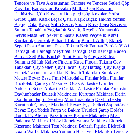
Tencere ve Tava Aksesuarları
Tencere ve Tencere Setleri
Çöp
Kovaları
Banyo Çöp Kovaları
Mutfak Çöp Kovaları
Endüstriyel Çöp Kovaları
Dolap İçi Çöp Kovaları
Sofra
Grubu
Çatal,Kaşık,Bıçak
Çatal Kaşık Bıçak Takımı
Yemek
Bıçağı
Çatal
Kaşık
Sofra Servis
Sürahi
Kase
Tepsi
Servis ve
Sunum Tabakları
Yağdanlık
Sosluk, Reçellik
Yumurtalık
Servis Maşa Seti
Şekerlik
Salata Kasesi
Peçetelik
Karaf
Kürdanlık
Çerezlik
Baharat Takımı
Bardak Altlığı
Ekmek
Sepeti
Pasta Sunumu
Pasta Takımı
Kek Fanusu
Bardak
Viski
Bardağı
Su Bardağı
Meşrubat Bardağı
Rakı Bardağı
Kadeh
Bardak Seti
Bira Bardağı
Shot Bardağı
Çay ve Kahve
Sunumu
Sütlük
Kahve Fincanı
Kupa
Fincan Takımı
Çay
Tabakları
Çay Setleri
Çay Fincanı
Çay Bardağı
Çay Kaşığı
Yemek Takımları
Tabaklar
Kahvaltı Takımları
Suluk ve
Matara
Beyaz Eşya
Fırın
Mikrodalga Fırınlar
Mini Fırınlar
Buzdolabı
Çamaşır Makinesi
Ocak
Ankastre Ürünleri
Ankastre Setler
Ankastre Ocaklar
Ankastre Fırınlar
Ankastre
Davlumbazlar
Bulaşık Makineleri
Kurutma Makinesi
Derin
Dondurucular
Su Sebilleri
Mini Buzdolabı
Davlumbazlar
Kurutmalı Çamaşır Makinesi
Beyaz Eşya Setleri
Aspiratörler
Beyaz Eşya Yedek Parça ve Bakım Ürünleri
Şarap Dolabı
Küçük Ev Aletleri
Kızartma ve Pişirme Makineleri
Mısır
Patlatma Makinesi
Fritöz
Ekmek Yapma Makinesi
Ekmek
Kızartma Makinesi
Tost Makinesi
Buharlı Pişirici
Elektrikli
Izgara
Waffle Makinesi
Yumurta Haşlayıcı
Elektrikli Tencere