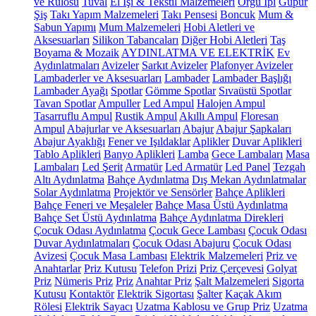
ve Rulosu
Tuval
El İşi & Tekstil Malzemeleri
Örgü İpi
Güpür
Şiş
Takı Yapım Malzemeleri
Takı Pensesi
Boncuk
Mum &
Sabun Yapımı
Mum Malzemeleri
Hobi Aletleri ve
Aksesuarları
Silikon Tabancaları
Diğer Hobi Aletleri
Taş
Boyama & Mozaik
AYDINLATMA VE ELEKTRİK
Ev
Aydınlatmaları
Avizeler
Sarkıt Avizeler
Plafonyer Avizeler
Lambaderler ve Aksesuarları
Lambader
Lambader Başlığı
Lambader Ayağı
Spotlar
Gömme Spotlar
Sıvaüstü Spotlar
Tavan Spotlar
Ampuller
Led Ampul
Halojen Ampul
Tasarruflu Ampul
Rustik Ampul
Akıllı Ampul
Floresan
Ampul
Abajurlar ve Aksesuarları
Abajur
Abajur Şapkaları
Abajur Ayaklığı
Fener ve Işıldaklar
Aplikler
Duvar Aplikleri
Tablo Aplikleri
Banyo Aplikleri
Lamba
Gece Lambaları
Masa
Lambaları
Led Şerit
Armatür
Led Armatür
Led Panel
Tezgah
Altı Aydınlatma
Bahçe Aydınlatma
Dış Mekan Aydınlatmalar
Solar Aydınlatma
Projektör ve Sensörler
Bahçe Aplikleri
Bahçe Feneri ve Meşaleler
Bahçe Masa Üstü Aydınlatma
Bahçe Set Üstü Aydınlatma
Bahçe Aydınlatma Direkleri
Çocuk Odası Aydınlatma
Çocuk Gece Lambası
Çocuk Odası
Duvar Aydınlatmaları
Çocuk Odası Abajuru
Çocuk Odası
Avizesi
Çocuk Masa Lambası
Elektrik Malzemeleri
Priz ve
Anahtarlar
Priz Kutusu
Telefon Prizi
Priz Çerçevesi
Golyat
Priz
Nümeris Priz
Priz
Anahtar Priz
Şalt Malzemeleri
Sigorta
Kutusu
Kontaktör
Elektrik Sigortası
Şalter
Kaçak Akım
Rölesi
Elektrik Sayacı
Uzatma Kablosu ve Grup Priz
Uzatma