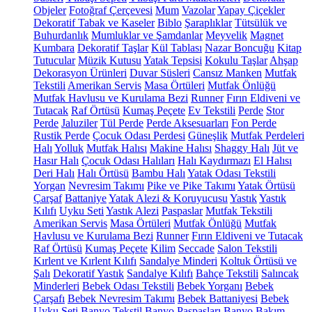
Objeler
Fotoğraf Çerçevesi
Mum
Vazolar
Yapay Çiçekler
Dekoratif Tabak ve Kaseler
Biblo
Şaraplıklar
Tütsülük ve
Buhurdanlık
Mumluklar ve Şamdanlar
Meyvelik
Magnet
Kumbara
Dekoratif Taşlar
Kül Tablası
Nazar Boncuğu
Kitap
Tutucular
Müzik Kutusu
Yatak Tepsisi
Kokulu Taşlar
Ahşap
Dekorasyon Ürünleri
Duvar Süsleri
Cansız Manken
Mutfak
Tekstili
Amerikan Servis
Masa Örtüleri
Mutfak Önlüğü
Mutfak Havlusu ve Kurulama Bezi
Runner
Fırın Eldiveni ve
Tutacak
Raf Örtüsü
Kumaş Peçete
Ev Tekstili
Perde
Stor
Perde
Jaluziler
Tül Perde
Perde Aksesuarları
Fon Perde
Rustik Perde
Çocuk Odası Perdesi
Güneşlik
Mutfak Perdeleri
Halı
Yolluk
Mutfak Halısı
Makine Halısı
Shaggy Halı
Jüt ve
Hasır Halı
Çocuk Odası Halıları
Halı Kaydırmazı
El Halısı
Deri Halı
Halı Örtüsü
Bambu Halı
Yatak Odası Tekstili
Yorgan
Nevresim Takımı
Pike ve Pike Takımı
Yatak Örtüsü
Çarşaf
Battaniye
Yatak Alezi & Koruyucusu
Yastık
Yastık
Kılıfı
Uyku Seti
Yastık Alezi
Paspaslar
Mutfak Tekstili
Amerikan Servis
Masa Örtüleri
Mutfak Önlüğü
Mutfak
Havlusu ve Kurulama Bezi
Runner
Fırın Eldiveni ve Tutacak
Raf Örtüsü
Kumaş Peçete
Kilim
Seccade
Salon Tekstili
Kırlent ve Kırlent Kılıfı
Sandalye Minderi
Koltuk Örtüsü ve
Şalı
Dekoratif Yastık
Sandalye Kılıfı
Bahçe Tekstili
Salıncak
Minderleri
Bebek Odası Tekstili
Bebek Yorganı
Bebek
Çarşafı
Bebek Nevresim Takımı
Bebek Battaniyesi
Bebek
Uyku Seti
Banyo Tekstil
Banyo Paspasları
Banyo Bakım