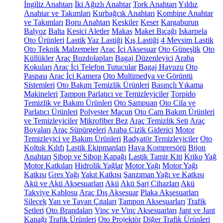
İngiliz Anahtarı
İki Ağızlı Anahtar
Tork Anahtarı
Yıldız
Anahtar ve Takımları
Kurbağcık Anahtarı
Kombine Anahtar
ve Takımları
Boru Anahtarı
Keskiler
Keser
Kargaburun
Balyoz
Balta
Kesici Aletler
Makas
Maket Bıçağı
Iskarpela
Oto Ürünleri
Lastik
Yaz Lastiği
Kış Lastiği
4 Mevsim Lastik
Oto Teknik Malzemeler
Araç İçi Aksesuar
Oto Güneşlik
Oto
Küllükler
Araç Buzdolapları
Bagaj Düzenleyici
Araba
Kokuları
Araç İçi Telefon Tutucular
Bagaj Havuzu
Oto
Paspası
Araç İçi Kamera
Oto Multimedya ve Görüntü
Sistemleri
Oto Bakım Temizlik Ürünleri
Basınçlı Yıkama
Makineleri
Tampon Parlatıcı ve Temizleyiciler
Torpido
Temizlik ve Bakım Ürünleri
Oto Şampuan
Oto Cila ve
Parlatıcı Ürünleri
Polyester Macun
Oto Cam Bakım Ürünleri
ve Temizleyiciler
Mikrofiber Bez
Araç Temizlik Seti
Araç
Boyaları
Araç Süpürgeleri
Araba Çizik Giderici
Motor
Temizleyici ve Bakım Ürünleri
Radyatör Temizleyiciler
Oto
Koltuk Kılıfı
Lastik Ekipmanları
Hava Kompresörü
Bijon
Anahtarı
Sibop ve Sibop Kapağı
Lastik Tamir Kiti
Kriko
Yağ
Motor Katkıları
Hidrolik Yağlar
Motor Yağı
Motor Yağı
Katkısı
Gres Yağı
Yakıt Katkısı
Şanzıman Yağı ve Katkısı
Akü ve Akü Aksesuarları
Akü
Akü Şarj Cihazları
Akü
Takviye Kablosu
Araç Dış Aksesuar
Plaka Aksesuarları
Silecek
Yan ve Tavan Çıtaları
Tampon Aksesuarları
Trafik
Setleri
Oto Brandaları
Vinç ve Vinç Aksesuarları
Jant ve Jant
Kapağı
Trafik Ürünleri
Oto Projektör
Diğer Trafik Ürünleri