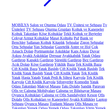
MOBİLYA
Salon ve Oturma Odası
TV Ünitesi ve Sehpası
Tv
Üniteleri
TV Sehpası
Oturma Grupları
Koltuk ve Kanepeler
Koltuk Takımları
Köşe Koltuklar
Tekli Koltuk ve Berjerler
Çekyat
Armut Koltuklar
Masaj Koltuğu
Puf
Bank ve
Benchler
Sallanan Koltuk
Kitaplık
Sehpalar
Zigon Sehpalar
Orta Sehpalar
Yan Sehpalar
Gazetelik
Antre ve Hol
Çok
Amaçlı Dolap
Portmantolar
Askılıklar
Kapı Askısı
Duvar
Askısı
Ayaklı Askılıklar
Dresuar
Ayakkabılık
Yatak Odası
Gardırop
Kapaklı Gardırop
Sürgülü Gardırop
Bez Gardırop
Açık Dolap
Köşe Gardırop
Yüklük
Baza
Tek Kişilik Baza
Çift Kişilik Baza
Yatak Başlığı
Çift Kişilik Yatak Başlığı
Tek
Kişilik Yatak Başlığı
Yatak
Çift Kişilik Yatak
Tek Kişilik
Yatak
Hasta Yatağı
Yatak Pedi & Şiltesi
Karyola
Tek Kişilik
Karyola
Çift Kişilik Karyola
Şifonyerler
Komodin
Yatak
Odası Takımları
Makyaj Masası
Takı Dolabı
Sandık
Paravan
Ofis ve Çalışma Mobilyaları
Çalışma ve Bilgisayar Masası
Oyuncu Koltukları
Çalışma ve Ofis Sandalyeleri
Keson
Ofis
Dolabı
Ofis Koltukları ve Kanepeleri
Ayaklı Küllükler
Laptop
Sehpası
Oyuncu Masası
Toplantı Masası
Ofis Masası ve
Takımları
Yemek Odası
Yemek Odası Takımları
Vitrin
Yemek