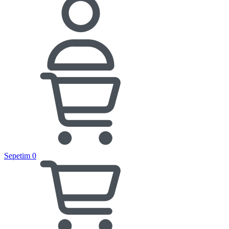
Sepetim
0