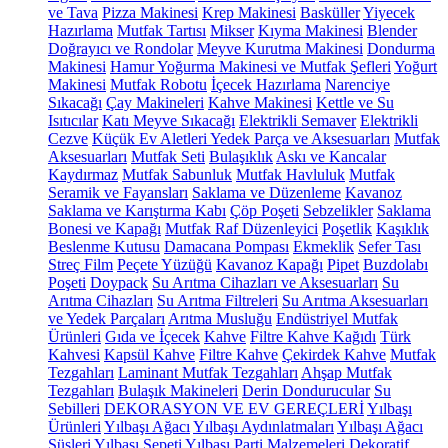
ve Tava
Pizza Makinesi
Krep Makinesi
Basküller
Yiyecek
Hazırlama
Mutfak Tartısı
Mikser
Kıyma Makinesi
Blender
Doğrayıcı ve Rondolar
Meyve Kurutma Makinesi
Dondurma
Makinesi
Hamur Yoğurma Makinesi ve Mutfak Şefleri
Yoğurt
Makinesi
Mutfak Robotu
İçecek Hazırlama
Narenciye
Sıkacağı
Çay Makineleri
Kahve Makinesi
Kettle ve Su
Isıtıcılar
Katı Meyve Sıkacağı
Elektrikli Semaver
Elektrikli
Cezve
Küçük Ev Aletleri Yedek Parça ve Aksesuarları
Mutfak
Aksesuarları
Mutfak Seti
Bulaşıklık
Askı ve Kancalar
Kaydırmaz
Mutfak Sabunluk
Mutfak Havluluk
Mutfak
Seramik ve Fayansları
Saklama ve Düzenleme
Kavanoz
Saklama ve Karıştırma Kabı
Çöp Poşeti
Sebzelikler
Saklama
Bonesi ve Kapağı
Mutfak Raf Düzenleyici
Poşetlik
Kaşıklık
Beslenme Kutusu
Damacana Pompası
Ekmeklik
Sefer Tası
Streç Film
Peçete Yüzüğü
Kavanoz Kapağı
Pipet
Buzdolabı
Poşeti
Doypack
Su Arıtma Cihazları ve Aksesuarları
Su
Arıtma Cihazları
Su Arıtma Filtreleri
Su Arıtma Aksesuarları
ve Yedek Parçaları
Arıtma Musluğu
Endüstriyel Mutfak
Ürünleri
Gıda ve İçecek
Kahve
Filtre Kahve Kağıdı
Türk
Kahvesi
Kapsül Kahve
Filtre Kahve
Çekirdek Kahve
Mutfak
Tezgahları
Laminant Mutfak Tezgahları
Ahşap Mutfak
Tezgahları
Bulaşık Makineleri
Derin Dondurucular
Su
Sebilleri
DEKORASYON VE EV GEREÇLERİ
Yılbaşı
Ürünleri
Yılbaşı Ağacı
Yılbaşı Aydınlatmaları
Yılbaşı Ağacı
Süsleri
Yılbaşı Sepeti
Yılbaşı Parti Malzemeleri
Dekoratif