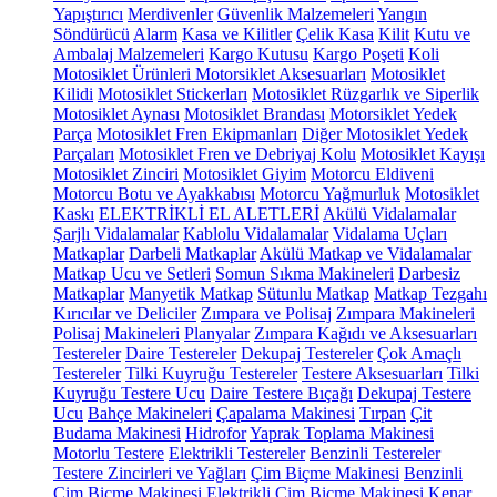
Yapıştırıcı
Merdivenler
Güvenlik Malzemeleri
Yangın
Söndürücü
Alarm
Kasa ve Kilitler
Çelik Kasa
Kilit
Kutu ve
Ambalaj Malzemeleri
Kargo Kutusu
Kargo Poşeti
Koli
Motosiklet Ürünleri
Motorsiklet Aksesuarları
Motosiklet
Kilidi
Motosiklet Stickerları
Motosiklet Rüzgarlık ve Siperlik
Motosiklet Aynası
Motosiklet Brandası
Motorsiklet Yedek
Parça
Motosiklet Fren Ekipmanları
Diğer Motosiklet Yedek
Parçaları
Motosiklet Fren ve Debriyaj Kolu
Motosiklet Kayışı
Motosiklet Zinciri
Motosiklet Giyim
Motorcu Eldiveni
Motorcu Botu ve Ayakkabısı
Motorcu Yağmurluk
Motosiklet
Kaskı
ELEKTRİKLİ EL ALETLERİ
Akülü Vidalamalar
Şarjlı Vidalamalar
Kablolu Vidalamalar
Vidalama Uçları
Matkaplar
Darbeli Matkaplar
Akülü Matkap ve Vidalamalar
Matkap Ucu ve Setleri
Somun Sıkma Makineleri
Darbesiz
Matkaplar
Manyetik Matkap
Sütunlu Matkap
Matkap Tezgahı
Kırıcılar ve Deliciler
Zımpara ve Polisaj
Zımpara Makineleri
Polisaj Makineleri
Planyalar
Zımpara Kağıdı ve Aksesuarları
Testereler
Daire Testereler
Dekupaj Testereler
Çok Amaçlı
Testereler
Tilki Kuyruğu Testereler
Testere Aksesuarları
Tilki
Kuyruğu Testere Ucu
Daire Testere Bıçağı
Dekupaj Testere
Ucu
Bahçe Makineleri
Çapalama Makinesi
Tırpan
Çit
Budama Makinesi
Hidrofor
Yaprak Toplama Makinesi
Motorlu Testere
Elektrikli Testereler
Benzinli Testereler
Testere Zincirleri ve Yağları
Çim Biçme Makinesi
Benzinli
Çim Biçme Makinesi
Elektrikli Çim Biçme Makinesi
Kenar