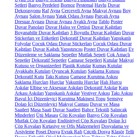
Setleri
Banyo Perdeleri
Bornoz
Peştemal
Havlu
Duvar
Dekorasyonu
Raf
Ayna
Çerçeveli Ayna
Makyaj Aynası
Boy
Aynası
Salon Aynası
Yatak Odası Aynası
Parçalı Ayna
Dresuar Aynası
Duvar Aynası
Ayaklı Ayna
Tablo
Poster
Duvar Panoları
Duvar Halısı ve Örtüsü
Duvar Kağıtları
Boyanabilir Duvar Kağıtları
3 Boyutlu Duvar Kağıtları
Duvar
Stickerları ve Etiketleri
Dekoratif Duvar Kağıtları
Yapışkanlı
Folyolar
Çocuk Odası Duvar Stickerları
Çocuk Odası Duvar
Kağıtları
Duvar Kağıdı Yapıştırıcısı
Poster Duvar Kağıtları
Ev
Düzenleme ve Saklama
Sepetler
Mutfak Sepeti
Çok Amaçlı
Sepetler
Dekoratif Sepetler
Çamaşır Sepetleri
Kutular
Makyaj
Kutusu ve Organizerleri
Plastik Kutular
Kumaş Kutular
Ayakkabı Kutuları
Oyuncak Kutuları
Saklama Kutusu
Dekoratif Kutu
Takı Kutusu
Çamaşır Kurutma Askısı
Saklama Hurçları
Hurçlar
Vakumlu Hurçlar
Halı Hurcu
Askılar
Elbise ve Aksesuar Askıları
Dekoratif Askılar
Kapı
Arkası Askıları
Yapışkanlı Askılar
Vestiyer Askısı
Takı Askısı
Bavul İçi Düzenleyici
Kurutma Makinesi Topu
Şemsiye
Dolap İçi Düzenleyici
Makyaj Çantası
Duvar ve Masa
Saatleri
Masa Saati
Duvar Saatleri
Bahçe Tekstili
Salıncak
Minderleri
Ütü Masası
Çöp Kovaları
Banyo Çöp Kovaları
Mutfak Çöp Kovaları
Endüstriyel Çöp Kovaları
Dolap İçi
Çöp Kovaları
Kırtasiye ve Ofis Malzemeleri
Dosyalama ve
Arşivleme
Poşet Dosya
Evrak Rafı
Çıtçıtlı Dosya
Klasör
Telli