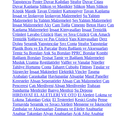
Yapıştırıcısı
Poster Duvar Kağıtları
Strafor
Duvar Çıtası
Duvar Kaplama
Silikon ve Mastikler
Silikon
Mum Silikon
Köpük
Mastik
Tavan Ürünleri
Kartonpiyer
Tavan Kaplama
İnşaat ve İzolasyon
İzolasyon Malzemeleri
Su Yalıtım
Malzemeleri
Isı Yalıtım Malzemeleri
Ses Yalıtım Malzemeleri
İnşaat Malzemeleri
Alçı
Cam Tuğla
Çimento
Beton Harcı
Çatı
Kaplama Malzemeleri
İnşaat Kimyasalları
İnşaat Temizlik
Ürünleri
Lavabo Çözücü
Harç ve Sıva Çözücü
Çok Amaçlı
Temizlik
Yağlayıcı ve Pas Çözücü
Yapı Kimyasalları
Derz
Dolgu
Seramik Yapıştırıcılar
Sıvı Conta
Strafor Yapıştırılar
Plastik Boru ve Ek Parçalar
Boru Bağlantı ve Aksesuarları
Temiz Su Boruları
Atık Su Boruları
PPRC Borular
Kombi
Bağlantı Boruları
Tesisat Tamir ve Bağlantı Malzemeleri
Musluk Uzatma
Regülatörler
Valfler ve Vanalar
Nipeller
Tahliye Hortumu
Conta
Taharet Çubuğu
Fittings
Tıpalar ve
Süzgeçler
İnşaat Makineleri
Elektrikli Vinçler
Taşıma
Arabaları
Caraskallar
Havlupanlar
Ahşaplar
Masif Paneller
Keresteler
Ahşap Seperatörler
Ahşap Çatı Malzemeleri
Çatı
Penceresi
Çatı Merdiveni
Ahşap Merdivenler
Trabzan
Sundurma
Menfezler
Banyo Menfezi
Su Deposu
HIRDAVAT EL ALETLERİ VE OTO
El Aletleri
Lokma ve
Lokma Takımları
Çekiç
El Testereleri
Kesici Grubu
Pense
Tornavida
Seramik ve Sıvacı Aletleri
Mengene ve İşkenceler
Zımbalar ve Aksesuarları
Zımpara ve Eğeler
Anahtarlar
Anahtar Takımları
Alyan Anahtarları
Açık Ağız Anahtar