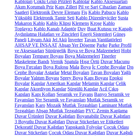
Kabloları
Çoklu Grup Prizleri
Kablolar
Kablo Aksesuarları
Akım Korumalı Priz
Kapı Zilleri
Pil ve Şarj Cihazları
Zaman
Saatleri
Elektronik Devre Elemanı
Fiş
Kablo Pabucu
Kablo
Yüksüğü
Elektronik Tamir Seti
Kablo Düzenleyiciler
Susta
Makaron Kablo
Kablo Klipsi
Klemens
Kroşe
Kablo
Toplayıcı
Kablo Kanalı
Adaptör
Duy
Buat Kutusu ve Kapağı
Aydınlatma Halatları ve Zincirleri
Enerji Sistemleri
Güneş
Paneli
Lityum Akü
Jel Akü
İnverter
Tavan Vantilatörleri
AHŞAP VE İNŞAAT
Ahşap Yer Döşeme
Parke
Parke Profil
ve Aksesuarları
Süpürgelik
Boya ve Boya Malzemeleri
Hobi
Boyaları
Tempare Boyası
Boya Malzemeleri
Tinerler
Maskeleme Bandı
Vernik
Spatula
Hışır Örtü
Duvar Macunu
Boya Fırçaları
Boya Rulosu
Mala
Boya
İç Cephe Boyalar
Dış
Cephe Boyalar
Astarlar
Metal Boyaları
Tavan Boyaları
Yağlı
Boyalar
Yalıtım Boyası
Sprey Boya
Kapı Boyası
Epoksi
Boyalar
Kapılar
Amerikan Kapılar
Melamin Kapılar
Çelik
Kapılar
Akordiyon Kapılar
Sürgülü Kapılar
Acil Çıkış
Kapıları
Kapı Kolları
Seramik ve Fayans
Banyo Seramik ve
Fayansları
Yer Seramik ve Fayansları
Mutfak Seramik ve
Fayansları
Karo
Mozaik
Mutfak Tezgahları
Laminant Mutfak
Tezgahları
Ahşap Mutfak Tezgahları
PVC Zemin Kaplama
Duvar Ürünleri
Duvar Kağıtları
Boyanabilir Duvar Kağıtları
3 Boyutlu Duvar Kağıtları
Duvar Stickerları ve Etiketleri
Dekoratif Duvar Kağıtları
Yapışkanlı Folyolar
Çocuk Odası
Duvar Stickerları
Çocuk Odası Duvar Kağıtları
Duvar Kağıdı