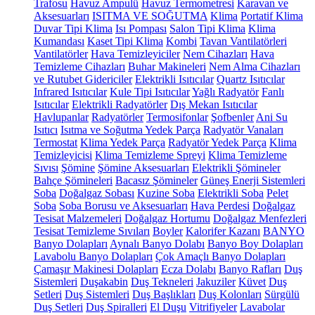
Trafosu
Havuz Ampulü
Havuz Termometresi
Karavan ve
Aksesuarları
ISITMA VE SOĞUTMA
Klima
Portatif Klima
Duvar Tipi Klima
Isı Pompası
Salon Tipi Klima
Klima
Kumandası
Kaset Tipi Klima
Kombi
Tavan Vantilatörleri
Vantilatörler
Hava Temizleyiciler
Nem Cihazları
Hava
Temizleme Cihazları
Buhar Makineleri
Nem Alma Cihazları
ve Rutubet Gidericiler
Elektrikli Isıtıcılar
Quartz Isıtıcılar
Infrared Isıtıcılar
Kule Tipi Isıtıcılar
Yağlı Radyatör
Fanlı
Isıtıcılar
Elektrikli Radyatörler
Dış Mekan Isıtıcılar
Havlupanlar
Radyatörler
Termosifonlar
Şofbenler
Ani Su
Isıtıcı
Isıtma ve Soğutma Yedek Parça
Radyatör Vanaları
Termostat
Klima Yedek Parça
Radyatör Yedek Parça
Klima
Temizleyicisi
Klima Temizleme Spreyi
Klima Temizleme
Sıvısı
Şömine
Şömine Aksesuarları
Elektrikli Şömineler
Bahçe Şömineleri
Bacasız Şömineler
Güneş Enerji Sistemleri
Soba
Doğalgaz Sobası
Kuzine Soba
Elektrikli Soba
Pelet
Soba
Soba Borusu ve Aksesuarları
Hava Perdesi
Doğalgaz
Tesisat Malzemeleri
Doğalgaz Hortumu
Doğalgaz Menfezleri
Tesisat Temizleme Sıvıları
Boyler
Kalorifer Kazanı
BANYO
Banyo Dolapları
Aynalı Banyo Dolabı
Banyo Boy Dolapları
Lavabolu Banyo Dolapları
Çok Amaçlı Banyo Dolapları
Çamaşır Makinesi Dolapları
Ecza Dolabı
Banyo Rafları
Duş
Sistemleri
Duşakabin
Duş Tekneleri
Jakuziler
Küvet
Duş
Setleri
Duş Sistemleri
Duş Başlıkları
Duş Kolonları
Sürgülü
Duş Setleri
Duş Spiralleri
El Duşu
Vitrifiyeler
Lavabolar