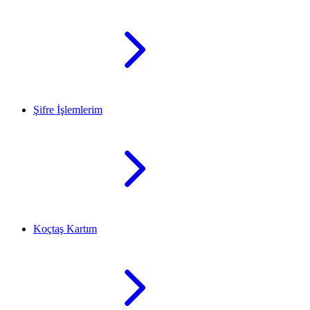
Şifre İşlemlerim
Koçtaş Kartım