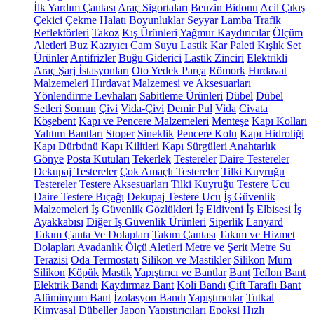
İlk Yardım Çantası
Araç Sigortaları
Benzin Bidonu
Acil Çıkış
Çekici
Çekme Halatı
Boyunluklar
Seyyar Lamba
Trafik
Reflektörleri
Takoz
Kış Ürünleri
Yağmur Kaydırıcılar
Ölçüm
Aletleri
Buz Kazıyıcı
Cam Suyu
Lastik Kar Paleti
Kışlık Set
Ürünler
Antifrizler
Buğu Giderici
Lastik Zinciri
Elektrikli
Araç Şarj İstasyonları
Oto Yedek Parça
Römork
Hırdavat
Malzemeleri
Hırdavat Malzemesi ve Aksesuarları
Yönlendirme Levhaları
Sabitleme Ürünleri
Dübel
Dübel
Setleri
Somun
Çivi
Vida-Çivi
Demir Pul
Vida
Civata
Köşebent
Kapı ve Pencere Malzemeleri
Menteşe
Kapı Kolları
Yalıtım Bantları
Stoper
Sineklik
Pencere Kolu
Kapı Hidroliği
Kapı Dürbünü
Kapı Kilitleri
Kapı Sürgüleri
Anahtarlık
Gönye
Posta Kutuları
Tekerlek
Testereler
Daire Testereler
Dekupaj Testereler
Çok Amaçlı Testereler
Tilki Kuyruğu
Testereler
Testere Aksesuarları
Tilki Kuyruğu Testere Ucu
Daire Testere Bıçağı
Dekupaj Testere Ucu
İş Güvenlik
Malzemeleri
İş Güvenlik Gözlükleri
İş Eldiveni
İş Elbisesi
İş
Ayakkabısı
Diğer İş Güvenlik Ürünleri
Siperlik
Lanyard
Takım Çanta Ve Dolapları
Takım Çantası
Takım ve Hizmet
Dolapları
Avadanlık
Ölçü Aletleri
Metre ve Şerit Metre
Su
Terazisi
Oda Termostatı
Silikon ve Mastikler
Silikon
Mum
Silikon
Köpük
Mastik
Yapıştırıcı ve Bantlar
Bant
Teflon Bant
Elektrik Bandı
Kaydırmaz Bant
Koli Bandı
Çift Taraflı Bant
Alüminyum Bant
İzolasyon Bandı
Yapıştırıcılar
Tutkal
Kimyasal Dübeller
Japon Yapıştırıcıları
Epoksi
Hızlı