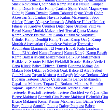
Sinek Kovucular
Çadır Matı
Kamp Masası
Pusula
Kampet
Kamp Duşu
Isıtıcılar
Kamp Çantası
Şişme Yastık
Magnezyum
Çubuğu
Kamp Tuvaleti
Kamp Taburesi
Şişme Yatak
Çadır
Aksesuarı
Sırt Çantası
Hayatta Kalma Malzemeleri
Spor
Aletleri
Pilates, Yoga ve Jimnastik
Ağırlık ve Halter Ürünleri
Fitness ve Kardiyo Ürünleri
Diğer Spor Ürünleri
Valiz ve
Bavul
Kamp Mutfak Malzemeleri
Termal Çanta
Matara
Kamp Yemek Pişirme Seti
Kamp Buzluk ve Soğutucu
Ürünler
Kamp Demliği
Kamp Tavası
Kamp Ocağı
Kamp
Mutfak Aksesuarları
Çakmak ve Yakıcılar
Termoslar
Aydınlatma Ekipmanları
El Feneri
Işıldak
Kafa Lambası
Kamp El Aletleri
Kamp Testeresi
Kamp Küreği
Kamp Bıçağı
Kamp Baltası
Avcılık Malzemeleri
Balık Av Malzemeleri
Bisiklet ve Scooter
Bisiklet
Elektrikli Scooter
Bahçe Aletleri
Çapa
Kürek
Bahçe Eldiveni
Tırmık
Budama Makası
Aşı
Makası
Fide Dikici ve Sökücü
Orak
Bahçe El Aleti Setleri
Çim Makası
Tırpan Misinası
Aşı Bıçağı
Meyve Toplama Aleti
Budama Testeresi
Bahçe Çatalı
Kazma
Bahçe Makineleri
Çapalama Makinesi
Tırpan
Çit Budama Makinesi
Hidrofor
Yaprak Toplama Makinesi
Motorlu Testere
Elektrikli
Testereler
Benzinli Testereler
Testere Zincirleri ve Yağları
Çim
Biçme Makinesi
Benzinli Çim Biçme Makinesi
Elektrikli Çim
Biçme Makinesi
Kenar Kesme Makinesi
Çim Biçme Yedek
Parça
Pompa
Santrifüj Pompa
Dalgıç Pompası
Bahçe