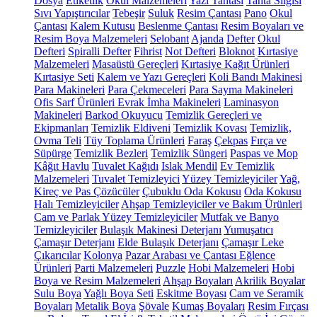
Dosya
Etiketlik
Okul Malzemeleri
Yazı Tahtası
Tahta Silgisi
Sıvı Yapıştırıcılar
Tebeşir
Suluk
Resim Çantası
Pano
Okul
Çantası
Kalem Kutusu
Beslenme Çantası
Resim Boyaları ve
Resim Boya Malzemeleri
Selobant
Ajanda
Defter
Okul
Defteri
Spiralli Defter
Fihrist
Not Defteri
Bloknot
Kırtasiye
Malzemeleri
Masaüstü Gereçleri
Kırtasiye Kağıt Ürünleri
Kırtasiye Seti
Kalem ve Yazı Gereçleri
Koli Bandı Makinesi
Para Makineleri
Para Çekmeceleri
Para Sayma Makineleri
Ofis Sarf Ürünleri
Evrak İmha Makineleri
Laminasyon
Makineleri
Barkod Okuyucu
Temizlik Gereçleri ve
Ekipmanları
Temizlik Eldiveni
Temizlik Kovası
Temizlik,
Ovma Teli
Tüy Toplama Ürünleri
Faraş
Çekpas
Fırça ve
Süpürge
Temizlik Bezleri
Temizlik Süngeri
Paspas ve Mop
Kâğıt Havlu
Tuvalet Kağıdı
Islak Mendil
Ev Temizlik
Malzemeleri
Tuvalet Temizleyici
Yüzey Temizleyiciler
Yağ,
Kireç ve Pas Çözücüler
Çubuklu Oda Kokusu
Oda Kokusu
Halı Temizleyiciler
Ahşap Temizleyiciler ve Bakım Ürünleri
Cam ve Parlak Yüzey Temizleyiciler
Mutfak ve Banyo
Temizleyiciler
Bulaşık Makinesi Deterjanı
Yumuşatıcı
Çamaşır Deterjanı
Elde Bulaşık Deterjanı
Çamaşır Leke
Çıkarıcılar
Kolonya
Pazar Arabası ve Çantası
Eğlence
Ürünleri
Parti Malzemeleri
Puzzle
Hobi Malzemeleri
Hobi
Boya ve Resim Malzemeleri
Ahşap Boyaları
Akrilik Boyalar
Sulu Boya
Yağlı Boya Seti
Eskitme Boyası
Cam ve Seramik
Boyaları
Metalik Boya
Şövale
Kumaş Boyaları
Resim Fırçası