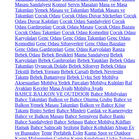
Masası Sandalyesi
Konsol
Servis Masaları
Masa ve Masa
Takımları
Yemek Masası ve Takımları
Mutfak Masası ve
Takımları
Çocuk Odası
Çocuk Odası Duvar Stickerları
Çocuk
Odası Duvar Kağıtları
Çocuk Odası Sandalyeleri
Çocuk
Odası Gardıropları
Çocuk Odası Masası
Çocuk Odası Bazası
Çocuk Odası Takımları
Çocuk Odası Komodini
Çocuk Odası
Karyolaları
Genç Odası
Genç Odası Takımları
Genç Odası
Komodini
Genç Odası Şifonyerleri
Genç Odası Bazaları
Genç Odası Gardıropları
Genç Odası Karyolaları
Ranza
Bebek Odası
Bebek Beşikleri
Mama Sandalyesi
Bebek
Karyolaları
Bebek Gardıropları
Bebek Yatakları
Bebek Odası
Takımları
Oyuncak Dolabı
Bebek Şifonyer
Bebek Odası
Tekstili
Bebek Yorganı
Bebek Çarşafı
Bebek Nevresim
Takımı
Bebek Battaniyesi
Bebek Uyku Seti
Mobilya
Aksesuarları
Mobilya Yedek Parçaları
Mobilya Kulpları
Raf
Ayakları
Keçeler
Masa Ayağı
Mobilya Ayağı
BAHÇE,BALKON VE OUTDOOR
Bahçe Mobilyaları
Bahçe Takımları
Balkon ve Bahçe Oturma Grubu
Bahçe ve
Balkon Yemek Masası Takımları
Balkon ve Bahçe Köşe
Takımı
Bistro Setleri
Bahçe Minderi
Çardak ve Kameriyeler
Bahçe ve Balkon Masası
Bahçe Şemsiyesi
Bahçe Bankı
Bahçe Sandalyeleri
Bahçe Sehpası
Bahçe Mobilya Kılıfları
Hamak
Bahçe Salıncağı
Şezlong
Bahçe Koltukları
Ahşap Ev
ve Bungalov
Tente
Prefabrik Evler
Kamp Spor ve Outdoor
Kamp Malzemeleri
Çadırlar
Kamp Sandalyesi
Uyku Tulumu