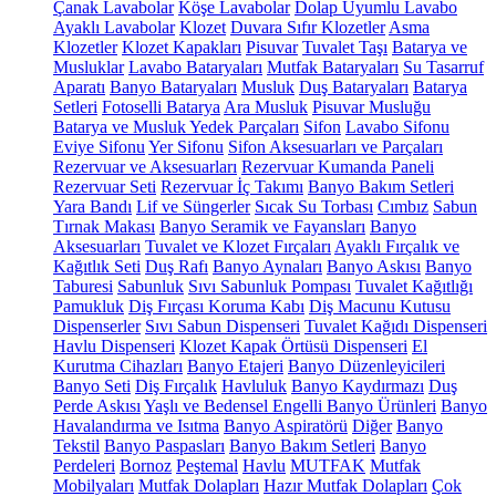
Çanak Lavabolar
Köşe Lavabolar
Dolap Uyumlu Lavabo
Ayaklı Lavabolar
Klozet
Duvara Sıfır Klozetler
Asma
Klozetler
Klozet Kapakları
Pisuvar
Tuvalet Taşı
Batarya ve
Musluklar
Lavabo Bataryaları
Mutfak Bataryaları
Su Tasarruf
Aparatı
Banyo Bataryaları
Musluk
Duş Bataryaları
Batarya
Setleri
Fotoselli Batarya
Ara Musluk
Pisuvar Musluğu
Batarya ve Musluk Yedek Parçaları
Sifon
Lavabo Sifonu
Eviye Sifonu
Yer Sifonu
Sifon Aksesuarları ve Parçaları
Rezervuar ve Aksesuarları
Rezervuar Kumanda Paneli
Rezervuar Seti
Rezervuar İç Takımı
Banyo Bakım Setleri
Yara Bandı
Lif ve Süngerler
Sıcak Su Torbası
Cımbız
Sabun
Tırnak Makası
Banyo Seramik ve Fayansları
Banyo
Aksesuarları
Tuvalet ve Klozet Fırçaları
Ayaklı Fırçalık ve
Kağıtlık Seti
Duş Rafı
Banyo Aynaları
Banyo Askısı
Banyo
Taburesi
Sabunluk
Sıvı Sabunluk Pompası
Tuvalet Kağıtlığı
Pamukluk
Diş Fırçası Koruma Kabı
Diş Macunu Kutusu
Dispenserler
Sıvı Sabun Dispenseri
Tuvalet Kağıdı Dispenseri
Havlu Dispenseri
Klozet Kapak Örtüsü Dispenseri
El
Kurutma Cihazları
Banyo Etajeri
Banyo Düzenleyicileri
Banyo Seti
Diş Fırçalık
Havluluk
Banyo Kaydırmazı
Duş
Perde Askısı
Yaşlı ve Bedensel Engelli Banyo Ürünleri
Banyo
Havalandırma ve Isıtma
Banyo Aspiratörü
Diğer
Banyo
Tekstil
Banyo Paspasları
Banyo Bakım Setleri
Banyo
Perdeleri
Bornoz
Peştemal
Havlu
MUTFAK
Mutfak
Mobilyaları
Mutfak Dolapları
Hazır Mutfak Dolapları
Çok