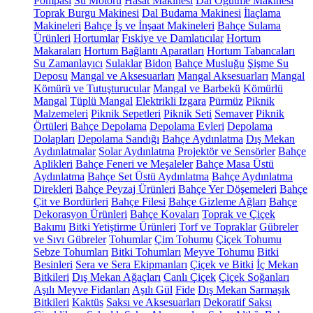
Pompası
Su Motoru
Hasat Makinesi
Dal Öğütme Makinesi
Toprak Burgu Makinesi
Dal Budama Makinesi
İlaçlama
Makineleri
Bahçe İş ve İnşaat Makineleri
Bahçe Sulama
Ürünleri
Hortumlar
Fıskiye ve Damlatıcılar
Hortum
Makaraları
Hortum Bağlantı Aparatları
Hortum Tabancaları
Su Zamanlayıcı
Sulaklar
Bidon
Bahçe Musluğu
Şişme Su
Deposu
Mangal ve Aksesuarları
Mangal Aksesuarları
Mangal
Kömürü ve Tutuşturucular
Mangal ve Barbekü
Kömürlü
Mangal
Tüplü Mangal
Elektrikli Izgara
Pürmüz
Piknik
Malzemeleri
Piknik Sepetleri
Piknik Seti
Semaver
Piknik
Örtüleri
Bahçe Depolama
Depolama Evleri
Depolama
Dolapları
Depolama Sandığı
Bahçe Aydınlatma
Dış Mekan
Aydınlatmalar
Solar Aydınlatma
Projektör ve Sensörler
Bahçe
Aplikleri
Bahçe Feneri ve Meşaleler
Bahçe Masa Üstü
Aydınlatma
Bahçe Set Üstü Aydınlatma
Bahçe Aydınlatma
Direkleri
Bahçe Peyzaj Ürünleri
Bahçe Yer Döşemeleri
Bahçe
Çit ve Bordürleri
Bahçe Filesi
Bahçe Gizleme Ağları
Bahçe
Dekorasyon Ürünleri
Bahçe Kovaları
Toprak ve Çiçek
Bakımı
Bitki Yetiştirme Ürünleri
Torf ve Topraklar
Gübreler
ve Sıvı Gübreler
Tohumlar
Çim Tohumu
Çiçek Tohumu
Sebze Tohumları
Bitki Tohumları
Meyve Tohumu
Bitki
Besinleri
Sera ve Sera Ekipmanları
Çiçek ve Bitki
İç Mekan
Bitkileri
Dış Mekan Ağaçları
Canlı Çiçek
Çiçek Soğanları
Aşılı Meyve Fidanları
Aşılı Gül
Fide
Dış Mekan Sarmaşık
Bitkileri
Kaktüs
Saksı ve Aksesuarları
Dekoratif Saksı