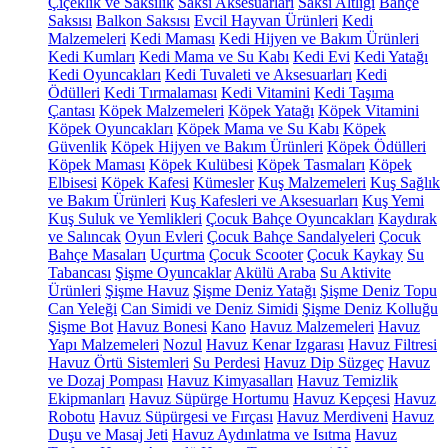
Çiçeklik ve Saksılık
Saksı Aksesuarları
Saksı Altlığı
Bahçe
Saksısı
Balkon Saksısı
Evcil Hayvan Ürünleri
Kedi
Malzemeleri
Kedi Maması
Kedi Hijyen ve Bakım Ürünleri
Kedi Kumları
Kedi Mama ve Su Kabı
Kedi Evi
Kedi Yatağı
Kedi Oyuncakları
Kedi Tuvaleti ve Aksesuarları
Kedi
Ödülleri
Kedi Tırmalaması
Kedi Vitamini
Kedi Taşıma
Çantası
Köpek Malzemeleri
Köpek Yatağı
Köpek Vitamini
Köpek Oyuncakları
Köpek Mama ve Su Kabı
Köpek
Güvenlik
Köpek Hijyen ve Bakım Ürünleri
Köpek Ödülleri
Köpek Maması
Köpek Kulübesi
Köpek Tasmaları
Köpek
Elbisesi
Köpek Kafesi
Kümesler
Kuş Malzemeleri
Kuş Sağlık
ve Bakım Ürünleri
Kuş Kafesleri ve Aksesuarları
Kuş Yemi
Kuş Suluk ve Yemlikleri
Çocuk Bahçe Oyuncakları
Kaydırak
ve Salıncak
Oyun Evleri
Çocuk Bahçe Sandalyeleri
Çocuk
Bahçe Masaları
Uçurtma
Çocuk Scooter
Çocuk Kaykay
Su
Tabancası
Şişme Oyuncaklar
Akülü Araba
Su Aktivite
Ürünleri
Şişme Havuz
Şişme Deniz Yatağı
Şişme Deniz Topu
Can Yeleği
Can Simidi ve Deniz Simidi
Şişme Deniz Kolluğu
Şişme Bot
Havuz Bonesi
Kano
Havuz Malzemeleri
Havuz
Yapı Malzemeleri
Nozul
Havuz Kenar Izgarası
Havuz Filtresi
Havuz Örtü Sistemleri
Su Perdesi
Havuz Dip Süzgeç
Havuz
ve Dozaj Pompası
Havuz Kimyasalları
Havuz Temizlik
Ekipmanları
Havuz Süpürge Hortumu
Havuz Kepçesi
Havuz
Robotu
Havuz Süpürgesi ve Fırçası
Havuz Merdiveni
Havuz
Duşu ve Masaj Jeti
Havuz Aydınlatma ve Isıtma
Havuz