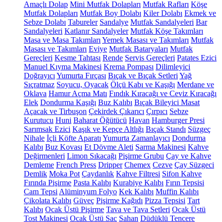
Amaçlı Dolap
Mini Mutfak Dolapları
Mutfak Rafları
Köşe
Mutfak Dolapları
Mutfak Boy Dolabı
Kiler Dolabı
Ekmek ve
Sebze Dolabı
Tabureler
Sandalye
Mutfak Sandalyeleri
Bar
Sandalyeleri
Katlanır Sandalyeler
Mutfak Köşe Takımları
Masa ve Masa Takımları
Yemek Masası ve Takımları
Mutfak
Masası ve Takımları
Eviye
Mutfak Bataryaları
Mutfak
Gereçleri
Kesme Tahtası
Rende
Servis Gereçleri
Patates Ezici
Manuel Kıyma Makinesi
Krema Pompası
Dilimleyici
Doğrayıcı
Yumurta Fırçası
Bıçak ve Bıçak Setleri
Yağ
Sıçratmaz
Soyucu, Oyacak
Ölçü Kabı ve Kaşığı
Merdane ve
Oklava
Hamur Açma Matı
Fındık Kıracağı ve Ceviz Kıracağı
Elek
Dondurma Kaşığı
Buz Kalıbı
Bıçak Bileyici Masat
Açacak ve Tirbuşon
Çekirdek Çıkarıcı
Çırpıcı
Sebze
Kurutucu
Huni
Baharat Öğütücü
Havan
Hamburger Presi
Sarımsak Ezici
Kaşık ve Kepçe Altlığı
Bıçak Standı
Süzgeç
Nihale
İçli Köfte Aparatı
Yumurta Zamanlayıcı
Dondurma
Kalıbı
Buz Kovası
Et Dövme Aleti
Sarma Makinesi
Kahve
Değirmenleri
Limon Sıkacağı
Pişirme Grubu
Çay ve Kahve
Demleme
French Press
Dripper
Chemex
Cezve
Çay Süzgeci
Demlik
Moka Pot
Çaydanlık
Kahve Filtresi
Sifon Kahve
Fırında Pişirme
Pasta Kalıbı
Kurabiye Kalıbı
Fırın Tepsisi
Cam Tepsi
Alüminyum Folyo
Kek Kalıbı
Muffin Kalıbı
Çikolata Kalıbı
Güveç
Pişirme Kağıdı
Pizza Tepsisi
Tart
Kalıbı
Ocak Üstü Pişirme
Tava ve Tava Setleri
Ocak Üstü
Tost Makinesi
Ocak Üstü Sac
Sahan
Düdüklü Tencere