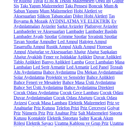
ve Rulosu
Tuval
El İşi & Tekstil Malzemeleri
Örgü İpi
Güpür
Şiş
Takı Yapım Malzemeleri
Takı Pensesi
Boncuk
Mum &
Sabun Yapımı
Mum Malzemeleri
Hobi Aletleri ve
Aksesuarları
Silikon Tabancaları
Diğer Hobi Aletleri
Taş
Boyama & Mozaik
AYDINLATMA VE ELEKTRİK
Ev
Aydınlatmaları
Avizeler
Sarkıt Avizeler
Plafonyer Avizeler
Lambaderler ve Aksesuarları
Lambader
Lambader Başlığı
Lambader Ayağı
Spotlar
Gömme Spotlar
Sıvaüstü Spotlar
Tavan Spotlar
Ampuller
Led Ampul
Halojen Ampul
Tasarruflu Ampul
Rustik Ampul
Akıllı Ampul
Floresan
Ampul
Abajurlar ve Aksesuarları
Abajur
Abajur Şapkaları
Abajur Ayaklığı
Fener ve Işıldaklar
Aplikler
Duvar Aplikleri
Tablo Aplikleri
Banyo Aplikleri
Lamba
Gece Lambaları
Masa
Lambaları
Led Şerit
Armatür
Led Armatür
Led Panel
Tezgah
Altı Aydınlatma
Bahçe Aydınlatma
Dış Mekan Aydınlatmalar
Solar Aydınlatma
Projektör ve Sensörler
Bahçe Aplikleri
Bahçe Feneri ve Meşaleler
Bahçe Masa Üstü Aydınlatma
Bahçe Set Üstü Aydınlatma
Bahçe Aydınlatma Direkleri
Çocuk Odası Aydınlatma
Çocuk Gece Lambası
Çocuk Odası
Duvar Aydınlatmaları
Çocuk Odası Abajuru
Çocuk Odası
Avizesi
Çocuk Masa Lambası
Elektrik Malzemeleri
Priz ve
Anahtarlar
Priz Kutusu
Telefon Prizi
Priz Çerçevesi
Golyat
Priz
Nümeris Priz
Priz
Anahtar Priz
Şalt Malzemeleri
Sigorta
Kutusu
Kontaktör
Elektrik Sigortası
Şalter
Kaçak Akım
Rölesi
Elektrik Sayacı
Uzatma Kablosu ve Grup Priz
Uzatma