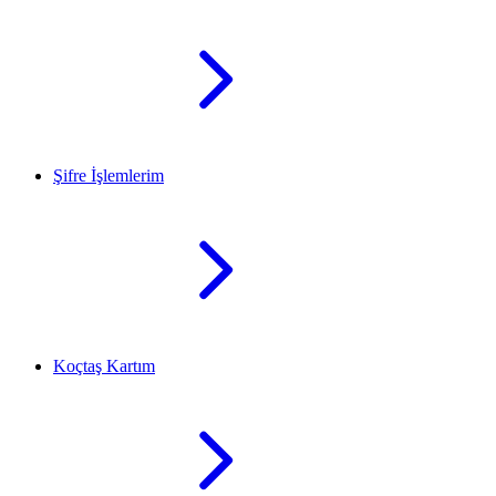
Şifre İşlemlerim
Koçtaş Kartım