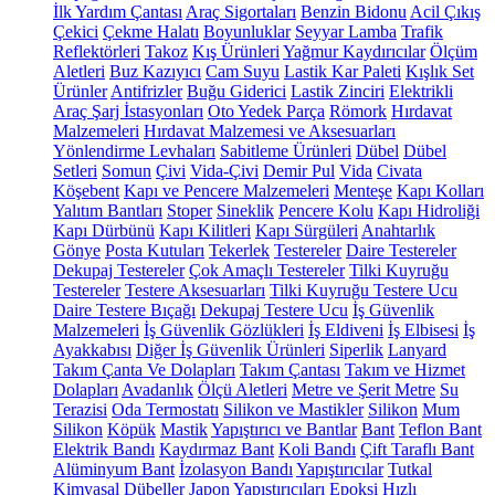
İlk Yardım Çantası
Araç Sigortaları
Benzin Bidonu
Acil Çıkış
Çekici
Çekme Halatı
Boyunluklar
Seyyar Lamba
Trafik
Reflektörleri
Takoz
Kış Ürünleri
Yağmur Kaydırıcılar
Ölçüm
Aletleri
Buz Kazıyıcı
Cam Suyu
Lastik Kar Paleti
Kışlık Set
Ürünler
Antifrizler
Buğu Giderici
Lastik Zinciri
Elektrikli
Araç Şarj İstasyonları
Oto Yedek Parça
Römork
Hırdavat
Malzemeleri
Hırdavat Malzemesi ve Aksesuarları
Yönlendirme Levhaları
Sabitleme Ürünleri
Dübel
Dübel
Setleri
Somun
Çivi
Vida-Çivi
Demir Pul
Vida
Civata
Köşebent
Kapı ve Pencere Malzemeleri
Menteşe
Kapı Kolları
Yalıtım Bantları
Stoper
Sineklik
Pencere Kolu
Kapı Hidroliği
Kapı Dürbünü
Kapı Kilitleri
Kapı Sürgüleri
Anahtarlık
Gönye
Posta Kutuları
Tekerlek
Testereler
Daire Testereler
Dekupaj Testereler
Çok Amaçlı Testereler
Tilki Kuyruğu
Testereler
Testere Aksesuarları
Tilki Kuyruğu Testere Ucu
Daire Testere Bıçağı
Dekupaj Testere Ucu
İş Güvenlik
Malzemeleri
İş Güvenlik Gözlükleri
İş Eldiveni
İş Elbisesi
İş
Ayakkabısı
Diğer İş Güvenlik Ürünleri
Siperlik
Lanyard
Takım Çanta Ve Dolapları
Takım Çantası
Takım ve Hizmet
Dolapları
Avadanlık
Ölçü Aletleri
Metre ve Şerit Metre
Su
Terazisi
Oda Termostatı
Silikon ve Mastikler
Silikon
Mum
Silikon
Köpük
Mastik
Yapıştırıcı ve Bantlar
Bant
Teflon Bant
Elektrik Bandı
Kaydırmaz Bant
Koli Bandı
Çift Taraflı Bant
Alüminyum Bant
İzolasyon Bandı
Yapıştırıcılar
Tutkal
Kimyasal Dübeller
Japon Yapıştırıcıları
Epoksi
Hızlı