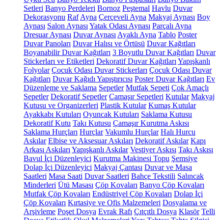
Setleri
Banyo Perdeleri
Bornoz
Peştemal
Havlu
Duvar
Dekorasyonu
Raf
Ayna
Çerçeveli Ayna
Makyaj Aynası
Boy
Aynası
Salon Aynası
Yatak Odası Aynası
Parçalı Ayna
Dresuar Aynası
Duvar Aynası
Ayaklı Ayna
Tablo
Poster
Duvar Panoları
Duvar Halısı ve Örtüsü
Duvar Kağıtları
Boyanabilir Duvar Kağıtları
3 Boyutlu Duvar Kağıtları
Duvar
Stickerları ve Etiketleri
Dekoratif Duvar Kağıtları
Yapışkanlı
Folyolar
Çocuk Odası Duvar Stickerları
Çocuk Odası Duvar
Kağıtları
Duvar Kağıdı Yapıştırıcısı
Poster Duvar Kağıtları
Ev
Düzenleme ve Saklama
Sepetler
Mutfak Sepeti
Çok Amaçlı
Sepetler
Dekoratif Sepetler
Çamaşır Sepetleri
Kutular
Makyaj
Kutusu ve Organizerleri
Plastik Kutular
Kumaş Kutular
Ayakkabı Kutuları
Oyuncak Kutuları
Saklama Kutusu
Dekoratif Kutu
Takı Kutusu
Çamaşır Kurutma Askısı
Saklama Hurçları
Hurçlar
Vakumlu Hurçlar
Halı Hurcu
Askılar
Elbise ve Aksesuar Askıları
Dekoratif Askılar
Kapı
Arkası Askıları
Yapışkanlı Askılar
Vestiyer Askısı
Takı Askısı
Bavul İçi Düzenleyici
Kurutma Makinesi Topu
Şemsiye
Dolap İçi Düzenleyici
Makyaj Çantası
Duvar ve Masa
Saatleri
Masa Saati
Duvar Saatleri
Bahçe Tekstili
Salıncak
Minderleri
Ütü Masası
Çöp Kovaları
Banyo Çöp Kovaları
Mutfak Çöp Kovaları
Endüstriyel Çöp Kovaları
Dolap İçi
Çöp Kovaları
Kırtasiye ve Ofis Malzemeleri
Dosyalama ve
Arşivleme
Poşet Dosya
Evrak Rafı
Çıtçıtlı Dosya
Klasör
Telli