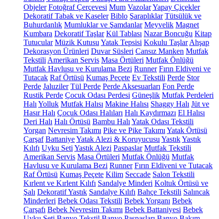
Objeler
Fotoğraf Çerçevesi
Mum
Vazolar
Yapay Çiçekler
Dekoratif Tabak ve Kaseler
Biblo
Şaraplıklar
Tütsülük ve
Buhurdanlık
Mumluklar ve Şamdanlar
Meyvelik
Magnet
Kumbara
Dekoratif Taşlar
Kül Tablası
Nazar Boncuğu
Kitap
Tutucular
Müzik Kutusu
Yatak Tepsisi
Kokulu Taşlar
Ahşap
Dekorasyon Ürünleri
Duvar Süsleri
Cansız Manken
Mutfak
Tekstili
Amerikan Servis
Masa Örtüleri
Mutfak Önlüğü
Mutfak Havlusu ve Kurulama Bezi
Runner
Fırın Eldiveni ve
Tutacak
Raf Örtüsü
Kumaş Peçete
Ev Tekstili
Perde
Stor
Perde
Jaluziler
Tül Perde
Perde Aksesuarları
Fon Perde
Rustik Perde
Çocuk Odası Perdesi
Güneşlik
Mutfak Perdeleri
Halı
Yolluk
Mutfak Halısı
Makine Halısı
Shaggy Halı
Jüt ve
Hasır Halı
Çocuk Odası Halıları
Halı Kaydırmazı
El Halısı
Deri Halı
Halı Örtüsü
Bambu Halı
Yatak Odası Tekstili
Yorgan
Nevresim Takımı
Pike ve Pike Takımı
Yatak Örtüsü
Çarşaf
Battaniye
Yatak Alezi & Koruyucusu
Yastık
Yastık
Kılıfı
Uyku Seti
Yastık Alezi
Paspaslar
Mutfak Tekstili
Amerikan Servis
Masa Örtüleri
Mutfak Önlüğü
Mutfak
Havlusu ve Kurulama Bezi
Runner
Fırın Eldiveni ve Tutacak
Raf Örtüsü
Kumaş Peçete
Kilim
Seccade
Salon Tekstili
Kırlent ve Kırlent Kılıfı
Sandalye Minderi
Koltuk Örtüsü ve
Şalı
Dekoratif Yastık
Sandalye Kılıfı
Bahçe Tekstili
Salıncak
Minderleri
Bebek Odası Tekstili
Bebek Yorganı
Bebek
Çarşafı
Bebek Nevresim Takımı
Bebek Battaniyesi
Bebek
Uyku Seti
Banyo Tekstil
Banyo Paspasları
Banyo Bakım