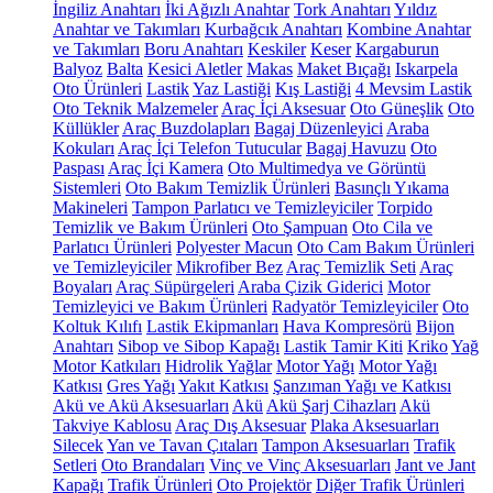
İngiliz Anahtarı
İki Ağızlı Anahtar
Tork Anahtarı
Yıldız
Anahtar ve Takımları
Kurbağcık Anahtarı
Kombine Anahtar
ve Takımları
Boru Anahtarı
Keskiler
Keser
Kargaburun
Balyoz
Balta
Kesici Aletler
Makas
Maket Bıçağı
Iskarpela
Oto Ürünleri
Lastik
Yaz Lastiği
Kış Lastiği
4 Mevsim Lastik
Oto Teknik Malzemeler
Araç İçi Aksesuar
Oto Güneşlik
Oto
Küllükler
Araç Buzdolapları
Bagaj Düzenleyici
Araba
Kokuları
Araç İçi Telefon Tutucular
Bagaj Havuzu
Oto
Paspası
Araç İçi Kamera
Oto Multimedya ve Görüntü
Sistemleri
Oto Bakım Temizlik Ürünleri
Basınçlı Yıkama
Makineleri
Tampon Parlatıcı ve Temizleyiciler
Torpido
Temizlik ve Bakım Ürünleri
Oto Şampuan
Oto Cila ve
Parlatıcı Ürünleri
Polyester Macun
Oto Cam Bakım Ürünleri
ve Temizleyiciler
Mikrofiber Bez
Araç Temizlik Seti
Araç
Boyaları
Araç Süpürgeleri
Araba Çizik Giderici
Motor
Temizleyici ve Bakım Ürünleri
Radyatör Temizleyiciler
Oto
Koltuk Kılıfı
Lastik Ekipmanları
Hava Kompresörü
Bijon
Anahtarı
Sibop ve Sibop Kapağı
Lastik Tamir Kiti
Kriko
Yağ
Motor Katkıları
Hidrolik Yağlar
Motor Yağı
Motor Yağı
Katkısı
Gres Yağı
Yakıt Katkısı
Şanzıman Yağı ve Katkısı
Akü ve Akü Aksesuarları
Akü
Akü Şarj Cihazları
Akü
Takviye Kablosu
Araç Dış Aksesuar
Plaka Aksesuarları
Silecek
Yan ve Tavan Çıtaları
Tampon Aksesuarları
Trafik
Setleri
Oto Brandaları
Vinç ve Vinç Aksesuarları
Jant ve Jant
Kapağı
Trafik Ürünleri
Oto Projektör
Diğer Trafik Ürünleri