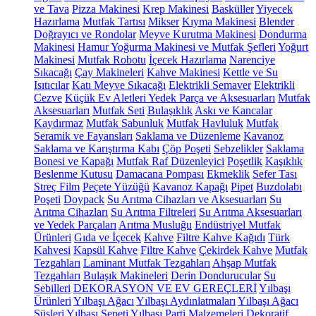
ve Tava
Pizza Makinesi
Krep Makinesi
Basküller
Yiyecek
Hazırlama
Mutfak Tartısı
Mikser
Kıyma Makinesi
Blender
Doğrayıcı ve Rondolar
Meyve Kurutma Makinesi
Dondurma
Makinesi
Hamur Yoğurma Makinesi ve Mutfak Şefleri
Yoğurt
Makinesi
Mutfak Robotu
İçecek Hazırlama
Narenciye
Sıkacağı
Çay Makineleri
Kahve Makinesi
Kettle ve Su
Isıtıcılar
Katı Meyve Sıkacağı
Elektrikli Semaver
Elektrikli
Cezve
Küçük Ev Aletleri Yedek Parça ve Aksesuarları
Mutfak
Aksesuarları
Mutfak Seti
Bulaşıklık
Askı ve Kancalar
Kaydırmaz
Mutfak Sabunluk
Mutfak Havluluk
Mutfak
Seramik ve Fayansları
Saklama ve Düzenleme
Kavanoz
Saklama ve Karıştırma Kabı
Çöp Poşeti
Sebzelikler
Saklama
Bonesi ve Kapağı
Mutfak Raf Düzenleyici
Poşetlik
Kaşıklık
Beslenme Kutusu
Damacana Pompası
Ekmeklik
Sefer Tası
Streç Film
Peçete Yüzüğü
Kavanoz Kapağı
Pipet
Buzdolabı
Poşeti
Doypack
Su Arıtma Cihazları ve Aksesuarları
Su
Arıtma Cihazları
Su Arıtma Filtreleri
Su Arıtma Aksesuarları
ve Yedek Parçaları
Arıtma Musluğu
Endüstriyel Mutfak
Ürünleri
Gıda ve İçecek
Kahve
Filtre Kahve Kağıdı
Türk
Kahvesi
Kapsül Kahve
Filtre Kahve
Çekirdek Kahve
Mutfak
Tezgahları
Laminant Mutfak Tezgahları
Ahşap Mutfak
Tezgahları
Bulaşık Makineleri
Derin Dondurucular
Su
Sebilleri
DEKORASYON VE EV GEREÇLERİ
Yılbaşı
Ürünleri
Yılbaşı Ağacı
Yılbaşı Aydınlatmaları
Yılbaşı Ağacı
Süsleri
Yılbaşı Sepeti
Yılbaşı Parti Malzemeleri
Dekoratif