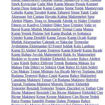
Sinek Kovucular
Çadır Matı
Kamp Masası
Pusula
Kampet
Kamp Duşu
Isıtıcılar
Kamp Çantası
Şişme Yastık
Magnezyum
Çubuğu
Kamp Tuvaleti
Kamp Taburesi
Şişme Yatak
Çadır
Aksesuarı
Sırt Çantası
Hayatta Kalma Malzemeleri
Spor
Aletleri
Pilates, Yoga ve Jimnastik
Ağırlık ve Halter Ürünleri
Fitness ve Kardiyo Ürünleri
Diğer Spor Ürünleri
Valiz ve
Bavul
Kamp Mutfak Malzemeleri
Termal Çanta
Matara
Kamp Yemek Pişirme Seti
Kamp Buzluk ve Soğutucu
Ürünler
Kamp Demliği
Kamp Tavası
Kamp Ocağı
Kamp
Mutfak Aksesuarları
Çakmak ve Yakıcılar
Termoslar
Aydınlatma Ekipmanları
El Feneri
Işıldak
Kafa Lambası
Kamp El Aletleri
Kamp Testeresi
Kamp Küreği
Kamp Bıçağı
Kamp Baltası
Avcılık Malzemeleri
Balık Av Malzemeleri
Bisiklet ve Scooter
Bisiklet
Elektrikli Scooter
Bahçe Aletleri
Çapa
Kürek
Bahçe Eldiveni
Tırmık
Budama Makası
Aşı
Makası
Fide Dikici ve Sökücü
Orak
Bahçe El Aleti Setleri
Çim Makası
Tırpan Misinası
Aşı Bıçağı
Meyve Toplama Aleti
Budama Testeresi
Bahçe Çatalı
Kazma
Bahçe Makineleri
Çapalama Makinesi
Tırpan
Çit Budama Makinesi
Hidrofor
Yaprak Toplama Makinesi
Motorlu Testere
Elektrikli
Testereler
Benzinli Testereler
Testere Zincirleri ve Yağları
Çim
Biçme Makinesi
Benzinli Çim Biçme Makinesi
Elektrikli Çim
Biçme Makinesi
Kenar Kesme Makinesi
Çim Biçme Yedek
Parça
Pompa
Santrifüj Pompa
Dalgıç Pompası
Bahçe