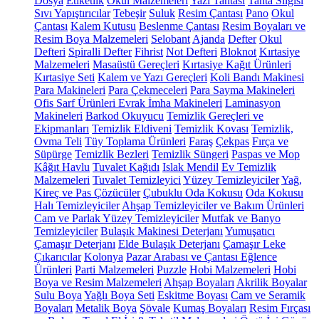
Dosya
Etiketlik
Okul Malzemeleri
Yazı Tahtası
Tahta Silgisi
Sıvı Yapıştırıcılar
Tebeşir
Suluk
Resim Çantası
Pano
Okul
Çantası
Kalem Kutusu
Beslenme Çantası
Resim Boyaları ve
Resim Boya Malzemeleri
Selobant
Ajanda
Defter
Okul
Defteri
Spiralli Defter
Fihrist
Not Defteri
Bloknot
Kırtasiye
Malzemeleri
Masaüstü Gereçleri
Kırtasiye Kağıt Ürünleri
Kırtasiye Seti
Kalem ve Yazı Gereçleri
Koli Bandı Makinesi
Para Makineleri
Para Çekmeceleri
Para Sayma Makineleri
Ofis Sarf Ürünleri
Evrak İmha Makineleri
Laminasyon
Makineleri
Barkod Okuyucu
Temizlik Gereçleri ve
Ekipmanları
Temizlik Eldiveni
Temizlik Kovası
Temizlik,
Ovma Teli
Tüy Toplama Ürünleri
Faraş
Çekpas
Fırça ve
Süpürge
Temizlik Bezleri
Temizlik Süngeri
Paspas ve Mop
Kâğıt Havlu
Tuvalet Kağıdı
Islak Mendil
Ev Temizlik
Malzemeleri
Tuvalet Temizleyici
Yüzey Temizleyiciler
Yağ,
Kireç ve Pas Çözücüler
Çubuklu Oda Kokusu
Oda Kokusu
Halı Temizleyiciler
Ahşap Temizleyiciler ve Bakım Ürünleri
Cam ve Parlak Yüzey Temizleyiciler
Mutfak ve Banyo
Temizleyiciler
Bulaşık Makinesi Deterjanı
Yumuşatıcı
Çamaşır Deterjanı
Elde Bulaşık Deterjanı
Çamaşır Leke
Çıkarıcılar
Kolonya
Pazar Arabası ve Çantası
Eğlence
Ürünleri
Parti Malzemeleri
Puzzle
Hobi Malzemeleri
Hobi
Boya ve Resim Malzemeleri
Ahşap Boyaları
Akrilik Boyalar
Sulu Boya
Yağlı Boya Seti
Eskitme Boyası
Cam ve Seramik
Boyaları
Metalik Boya
Şövale
Kumaş Boyaları
Resim Fırçası