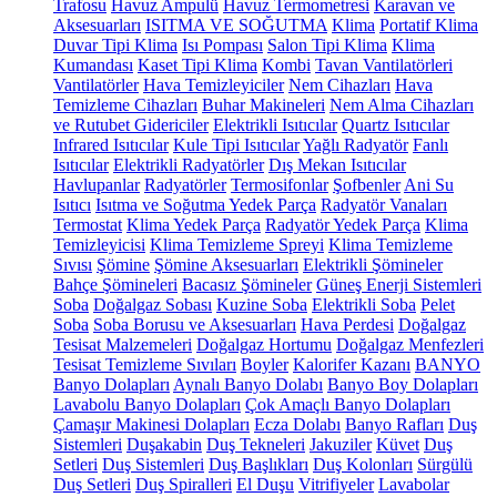
Trafosu
Havuz Ampulü
Havuz Termometresi
Karavan ve
Aksesuarları
ISITMA VE SOĞUTMA
Klima
Portatif Klima
Duvar Tipi Klima
Isı Pompası
Salon Tipi Klima
Klima
Kumandası
Kaset Tipi Klima
Kombi
Tavan Vantilatörleri
Vantilatörler
Hava Temizleyiciler
Nem Cihazları
Hava
Temizleme Cihazları
Buhar Makineleri
Nem Alma Cihazları
ve Rutubet Gidericiler
Elektrikli Isıtıcılar
Quartz Isıtıcılar
Infrared Isıtıcılar
Kule Tipi Isıtıcılar
Yağlı Radyatör
Fanlı
Isıtıcılar
Elektrikli Radyatörler
Dış Mekan Isıtıcılar
Havlupanlar
Radyatörler
Termosifonlar
Şofbenler
Ani Su
Isıtıcı
Isıtma ve Soğutma Yedek Parça
Radyatör Vanaları
Termostat
Klima Yedek Parça
Radyatör Yedek Parça
Klima
Temizleyicisi
Klima Temizleme Spreyi
Klima Temizleme
Sıvısı
Şömine
Şömine Aksesuarları
Elektrikli Şömineler
Bahçe Şömineleri
Bacasız Şömineler
Güneş Enerji Sistemleri
Soba
Doğalgaz Sobası
Kuzine Soba
Elektrikli Soba
Pelet
Soba
Soba Borusu ve Aksesuarları
Hava Perdesi
Doğalgaz
Tesisat Malzemeleri
Doğalgaz Hortumu
Doğalgaz Menfezleri
Tesisat Temizleme Sıvıları
Boyler
Kalorifer Kazanı
BANYO
Banyo Dolapları
Aynalı Banyo Dolabı
Banyo Boy Dolapları
Lavabolu Banyo Dolapları
Çok Amaçlı Banyo Dolapları
Çamaşır Makinesi Dolapları
Ecza Dolabı
Banyo Rafları
Duş
Sistemleri
Duşakabin
Duş Tekneleri
Jakuziler
Küvet
Duş
Setleri
Duş Sistemleri
Duş Başlıkları
Duş Kolonları
Sürgülü
Duş Setleri
Duş Spiralleri
El Duşu
Vitrifiyeler
Lavabolar