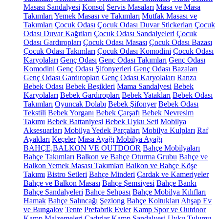
Masası Sandalyesi
Konsol
Servis Masaları
Masa ve Masa
Takımları
Yemek Masası ve Takımları
Mutfak Masası ve
Takımları
Çocuk Odası
Çocuk Odası Duvar Stickerları
Çocuk
Odası Duvar Kağıtları
Çocuk Odası Sandalyeleri
Çocuk
Odası Gardıropları
Çocuk Odası Masası
Çocuk Odası Bazası
Çocuk Odası Takımları
Çocuk Odası Komodini
Çocuk Odası
Karyolaları
Genç Odası
Genç Odası Takımları
Genç Odası
Komodini
Genç Odası Şifonyerleri
Genç Odası Bazaları
Genç Odası Gardıropları
Genç Odası Karyolaları
Ranza
Bebek Odası
Bebek Beşikleri
Mama Sandalyesi
Bebek
Karyolaları
Bebek Gardıropları
Bebek Yatakları
Bebek Odası
Takımları
Oyuncak Dolabı
Bebek Şifonyer
Bebek Odası
Tekstili
Bebek Yorganı
Bebek Çarşafı
Bebek Nevresim
Takımı
Bebek Battaniyesi
Bebek Uyku Seti
Mobilya
Aksesuarları
Mobilya Yedek Parçaları
Mobilya Kulpları
Raf
Ayakları
Keçeler
Masa Ayağı
Mobilya Ayağı
BAHÇE,BALKON VE OUTDOOR
Bahçe Mobilyaları
Bahçe Takımları
Balkon ve Bahçe Oturma Grubu
Bahçe ve
Balkon Yemek Masası Takımları
Balkon ve Bahçe Köşe
Takımı
Bistro Setleri
Bahçe Minderi
Çardak ve Kameriyeler
Bahçe ve Balkon Masası
Bahçe Şemsiyesi
Bahçe Bankı
Bahçe Sandalyeleri
Bahçe Sehpası
Bahçe Mobilya Kılıfları
Hamak
Bahçe Salıncağı
Şezlong
Bahçe Koltukları
Ahşap Ev
ve Bungalov
Tente
Prefabrik Evler
Kamp Spor ve Outdoor
Kamp Malzemeleri
Çadırlar
Kamp Sandalyesi
Uyku Tulumu