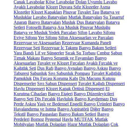
Çanak Lavabolar
Köşe Lavabolar
Dolap Uyumlu Lavabo
Ayaklı Lavabolar
Klozet
Duvara Sıfır Klozetler
Asma
Klozetler
Klozet Kapakları
Pisuvar
Tuvalet Taşı
Batarya ve
Musluklar
Lavabo Bataryaları
Mutfak Bataryaları
Su Tasarruf
Aparatı
Banyo Bataryaları
Musluk
Duş Bataryaları
Batarya
Setleri
Fotoselli Batarya
Ara Musluk
Pisuvar Musluğu
Batarya ve Musluk Yedek Parçaları
Sifon
Lavabo Sifonu
Eviye Sifonu
Yer Sifonu
Sifon Aksesuarları ve Parçaları
Rezervuar ve Aksesuarları
Rezervuar Kumanda Paneli
Rezervuar Seti
Rezervuar İç Takımı
Banyo Bakım Setleri
Yara Bandı
Lif ve Süngerler
Sıcak Su Torbası
Cımbız
Sabun
Tırnak Makası
Banyo Seramik ve Fayansları
Banyo
Aksesuarları
Tuvalet ve Klozet Fırçaları
Ayaklı Fırçalık ve
Kağıtlık Seti
Duş Rafı
Banyo Aynaları
Banyo Askısı
Banyo
Taburesi
Sabunluk
Sıvı Sabunluk Pompası
Tuvalet Kağıtlığı
Pamukluk
Diş Fırçası Koruma Kabı
Diş Macunu Kutusu
Dispenserler
Sıvı Sabun Dispenseri
Tuvalet Kağıdı Dispenseri
Havlu Dispenseri
Klozet Kapak Örtüsü Dispenseri
El
Kurutma Cihazları
Banyo Etajeri
Banyo Düzenleyicileri
Banyo Seti
Diş Fırçalık
Havluluk
Banyo Kaydırmazı
Duş
Perde Askısı
Yaşlı ve Bedensel Engelli Banyo Ürünleri
Banyo
Havalandırma ve Isıtma
Banyo Aspiratörü
Diğer
Banyo
Tekstil
Banyo Paspasları
Banyo Bakım Setleri
Banyo
Perdeleri
Bornoz
Peştemal
Havlu
MUTFAK
Mutfak
Mobilyaları
Mutfak Dolapları
Hazır Mutfak Dolapları
Çok