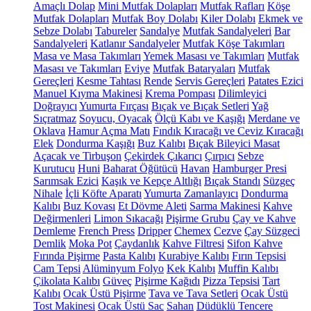
Amaçlı Dolap
Mini Mutfak Dolapları
Mutfak Rafları
Köşe
Mutfak Dolapları
Mutfak Boy Dolabı
Kiler Dolabı
Ekmek ve
Sebze Dolabı
Tabureler
Sandalye
Mutfak Sandalyeleri
Bar
Sandalyeleri
Katlanır Sandalyeler
Mutfak Köşe Takımları
Masa ve Masa Takımları
Yemek Masası ve Takımları
Mutfak
Masası ve Takımları
Eviye
Mutfak Bataryaları
Mutfak
Gereçleri
Kesme Tahtası
Rende
Servis Gereçleri
Patates Ezici
Manuel Kıyma Makinesi
Krema Pompası
Dilimleyici
Doğrayıcı
Yumurta Fırçası
Bıçak ve Bıçak Setleri
Yağ
Sıçratmaz
Soyucu, Oyacak
Ölçü Kabı ve Kaşığı
Merdane ve
Oklava
Hamur Açma Matı
Fındık Kıracağı ve Ceviz Kıracağı
Elek
Dondurma Kaşığı
Buz Kalıbı
Bıçak Bileyici Masat
Açacak ve Tirbuşon
Çekirdek Çıkarıcı
Çırpıcı
Sebze
Kurutucu
Huni
Baharat Öğütücü
Havan
Hamburger Presi
Sarımsak Ezici
Kaşık ve Kepçe Altlığı
Bıçak Standı
Süzgeç
Nihale
İçli Köfte Aparatı
Yumurta Zamanlayıcı
Dondurma
Kalıbı
Buz Kovası
Et Dövme Aleti
Sarma Makinesi
Kahve
Değirmenleri
Limon Sıkacağı
Pişirme Grubu
Çay ve Kahve
Demleme
French Press
Dripper
Chemex
Cezve
Çay Süzgeci
Demlik
Moka Pot
Çaydanlık
Kahve Filtresi
Sifon Kahve
Fırında Pişirme
Pasta Kalıbı
Kurabiye Kalıbı
Fırın Tepsisi
Cam Tepsi
Alüminyum Folyo
Kek Kalıbı
Muffin Kalıbı
Çikolata Kalıbı
Güveç
Pişirme Kağıdı
Pizza Tepsisi
Tart
Kalıbı
Ocak Üstü Pişirme
Tava ve Tava Setleri
Ocak Üstü
Tost Makinesi
Ocak Üstü Sac
Sahan
Düdüklü Tencere