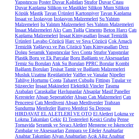
Yapıştırıcısı
Poster Duvar Kağıtları
Strafor
Duvar Çıtası
Duvar Kaplama
Silikon ve Mastikler
Silikon
Mum Silikon
Köpük
Mastik
Tavan Ürünleri
Kartonpiyer
Tavan Kaplama
İnşaat ve İzolasyon
İzolasyon Malzemeleri
Su Yalıtım
Malzemeleri
Isı Yalıtım Malzemeleri
Ses Yalıtım Malzemeleri
İnşaat Malzemeleri
Alçı
Cam Tuğla
Çimento
Beton Harcı
Çatı
Kaplama Malzemeleri
İnşaat Kimyasalları
İnşaat Temizlik
Ürünleri
Lavabo Çözücü
Harç ve Sıva Çözücü
Çok Amaçlı
Temizlik
Yağlayıcı ve Pas Çözücü
Yapı Kimyasalları
Derz
Dolgu
Seramik Yapıştırıcılar
Sıvı Conta
Strafor Yapıştırılar
Plastik Boru ve Ek Parçalar
Boru Bağlantı ve Aksesuarları
Temiz Su Boruları
Atık Su Boruları
PPRC Borular
Kombi
Bağlantı Boruları
Tesisat Tamir ve Bağlantı Malzemeleri
Musluk Uzatma
Regülatörler
Valfler ve Vanalar
Nipeller
Tahliye Hortumu
Conta
Taharet Çubuğu
Fittings
Tıpalar ve
Süzgeçler
İnşaat Makineleri
Elektrikli Vinçler
Taşıma
Arabaları
Caraskallar
Havlupanlar
Ahşaplar
Masif Paneller
Keresteler
Ahşap Seperatörler
Ahşap Çatı Malzemeleri
Çatı
Penceresi
Çatı Merdiveni
Ahşap Merdivenler
Trabzan
Sundurma
Menfezler
Banyo Menfezi
Su Deposu
HIRDAVAT EL ALETLERİ VE OTO
El Aletleri
Lokma ve
Lokma Takımları
Çekiç
El Testereleri
Kesici Grubu
Pense
Tornavida
Seramik ve Sıvacı Aletleri
Mengene ve İşkenceler
Zımbalar ve Aksesuarları
Zımpara ve Eğeler
Anahtarlar
Anahtar Takımları
Alyan Anahtarları
Açık Ağız Anahtar