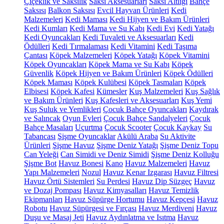
Çiçeklik ve Saksılık
Saksı Aksesuarları
Saksı Altlığı
Bahçe
Saksısı
Balkon Saksısı
Evcil Hayvan Ürünleri
Kedi
Malzemeleri
Kedi Maması
Kedi Hijyen ve Bakım Ürünleri
Kedi Kumları
Kedi Mama ve Su Kabı
Kedi Evi
Kedi Yatağı
Kedi Oyuncakları
Kedi Tuvaleti ve Aksesuarları
Kedi
Ödülleri
Kedi Tırmalaması
Kedi Vitamini
Kedi Taşıma
Çantası
Köpek Malzemeleri
Köpek Yatağı
Köpek Vitamini
Köpek Oyuncakları
Köpek Mama ve Su Kabı
Köpek
Güvenlik
Köpek Hijyen ve Bakım Ürünleri
Köpek Ödülleri
Köpek Maması
Köpek Kulübesi
Köpek Tasmaları
Köpek
Elbisesi
Köpek Kafesi
Kümesler
Kuş Malzemeleri
Kuş Sağlık
ve Bakım Ürünleri
Kuş Kafesleri ve Aksesuarları
Kuş Yemi
Kuş Suluk ve Yemlikleri
Çocuk Bahçe Oyuncakları
Kaydırak
ve Salıncak
Oyun Evleri
Çocuk Bahçe Sandalyeleri
Çocuk
Bahçe Masaları
Uçurtma
Çocuk Scooter
Çocuk Kaykay
Su
Tabancası
Şişme Oyuncaklar
Akülü Araba
Su Aktivite
Ürünleri
Şişme Havuz
Şişme Deniz Yatağı
Şişme Deniz Topu
Can Yeleği
Can Simidi ve Deniz Simidi
Şişme Deniz Kolluğu
Şişme Bot
Havuz Bonesi
Kano
Havuz Malzemeleri
Havuz
Yapı Malzemeleri
Nozul
Havuz Kenar Izgarası
Havuz Filtresi
Havuz Örtü Sistemleri
Su Perdesi
Havuz Dip Süzgeç
Havuz
ve Dozaj Pompası
Havuz Kimyasalları
Havuz Temizlik
Ekipmanları
Havuz Süpürge Hortumu
Havuz Kepçesi
Havuz
Robotu
Havuz Süpürgesi ve Fırçası
Havuz Merdiveni
Havuz
Duşu ve Masaj Jeti
Havuz Aydınlatma ve Isıtma
Havuz