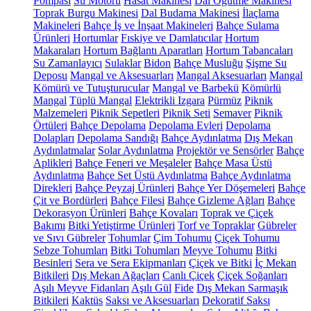
Pompası
Su Motoru
Hasat Makinesi
Dal Öğütme Makinesi
Toprak Burgu Makinesi
Dal Budama Makinesi
İlaçlama
Makineleri
Bahçe İş ve İnşaat Makineleri
Bahçe Sulama
Ürünleri
Hortumlar
Fıskiye ve Damlatıcılar
Hortum
Makaraları
Hortum Bağlantı Aparatları
Hortum Tabancaları
Su Zamanlayıcı
Sulaklar
Bidon
Bahçe Musluğu
Şişme Su
Deposu
Mangal ve Aksesuarları
Mangal Aksesuarları
Mangal
Kömürü ve Tutuşturucular
Mangal ve Barbekü
Kömürlü
Mangal
Tüplü Mangal
Elektrikli Izgara
Pürmüz
Piknik
Malzemeleri
Piknik Sepetleri
Piknik Seti
Semaver
Piknik
Örtüleri
Bahçe Depolama
Depolama Evleri
Depolama
Dolapları
Depolama Sandığı
Bahçe Aydınlatma
Dış Mekan
Aydınlatmalar
Solar Aydınlatma
Projektör ve Sensörler
Bahçe
Aplikleri
Bahçe Feneri ve Meşaleler
Bahçe Masa Üstü
Aydınlatma
Bahçe Set Üstü Aydınlatma
Bahçe Aydınlatma
Direkleri
Bahçe Peyzaj Ürünleri
Bahçe Yer Döşemeleri
Bahçe
Çit ve Bordürleri
Bahçe Filesi
Bahçe Gizleme Ağları
Bahçe
Dekorasyon Ürünleri
Bahçe Kovaları
Toprak ve Çiçek
Bakımı
Bitki Yetiştirme Ürünleri
Torf ve Topraklar
Gübreler
ve Sıvı Gübreler
Tohumlar
Çim Tohumu
Çiçek Tohumu
Sebze Tohumları
Bitki Tohumları
Meyve Tohumu
Bitki
Besinleri
Sera ve Sera Ekipmanları
Çiçek ve Bitki
İç Mekan
Bitkileri
Dış Mekan Ağaçları
Canlı Çiçek
Çiçek Soğanları
Aşılı Meyve Fidanları
Aşılı Gül
Fide
Dış Mekan Sarmaşık
Bitkileri
Kaktüs
Saksı ve Aksesuarları
Dekoratif Saksı