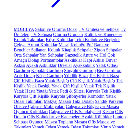
MOBİLYA
Salon ve Oturma Odası
TV Ünitesi ve Sehpası
Tv
Üniteleri
TV Sehpası
Oturma Grupları
Koltuk ve Kanepeler
Koltuk Takımları
Köşe Koltuklar
Tekli Koltuk ve Berjerler
Çekyat
Armut Koltuklar
Masaj Koltuğu
Puf
Bank ve
Benchler
Sallanan Koltuk
Kitaplık
Sehpalar
Zigon Sehpalar
Orta Sehpalar
Yan Sehpalar
Gazetelik
Antre ve Hol
Çok
Amaçlı Dolap
Portmantolar
Askılıklar
Kapı Askısı
Duvar
Askısı
Ayaklı Askılıklar
Dresuar
Ayakkabılık
Yatak Odası
Gardırop
Kapaklı Gardırop
Sürgülü Gardırop
Bez Gardırop
Açık Dolap
Köşe Gardırop
Yüklük
Baza
Tek Kişilik Baza
Çift Kişilik Baza
Yatak Başlığı
Çift Kişilik Yatak Başlığı
Tek
Kişilik Yatak Başlığı
Yatak
Çift Kişilik Yatak
Tek Kişilik
Yatak
Hasta Yatağı
Yatak Pedi & Şiltesi
Karyola
Tek Kişilik
Karyola
Çift Kişilik Karyola
Şifonyerler
Komodin
Yatak
Odası Takımları
Makyaj Masası
Takı Dolabı
Sandık
Paravan
Ofis ve Çalışma Mobilyaları
Çalışma ve Bilgisayar Masası
Oyuncu Koltukları
Çalışma ve Ofis Sandalyeleri
Keson
Ofis
Dolabı
Ofis Koltukları ve Kanepeleri
Ayaklı Küllükler
Laptop
Sehpası
Oyuncu Masası
Toplantı Masası
Ofis Masası ve
Takımları
Yemek Odası
Yemek Odası Takımları
Vitrin
Yemek