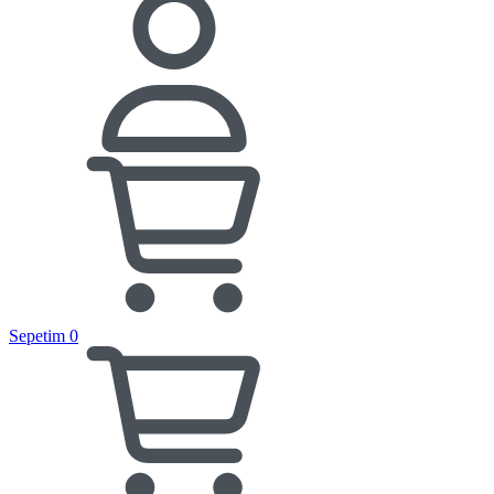
Sepetim
0