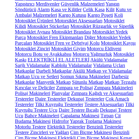
Yapıştırıcı
Merdivenler
Güvenlik Malzemeleri
Yangın
Söndürücü
Alarm
Kasa ve Kilitler
Çelik Kasa
Kilit
Kutu ve
Ambalaj Malzemeleri
Kargo Kutusu
Kargo Poşeti
Koli
Motosiklet Ürünleri
Motorsiklet Aksesuarları
Motosiklet
Kilidi
Motosiklet Stickerları
Motosiklet Rüzgarlık ve Siperlik
Motosiklet Aynası
Motosiklet Brandası
Motorsiklet Yedek
Parça
Motosiklet Fren Ekipmanları
Diğer Motosiklet Yedek
Parçaları
Motosiklet Fren ve Debriyaj Kolu
Motosiklet Kayışı
Motosiklet Zinciri
Motosiklet Giyim
Motorcu Eldiveni
Motorcu Botu ve Ayakkabısı
Motorcu Yağmurluk
Motosiklet
Kaskı
ELEKTRİKLİ EL ALETLERİ
Akülü Vidalamalar
Şarjlı Vidalamalar
Kablolu Vidalamalar
Vidalama Uçları
Matkaplar
Darbeli Matkaplar
Akülü Matkap ve Vidalamalar
Matkap Ucu ve Setleri
Somun Sıkma Makineleri
Darbesiz
Matkaplar
Manyetik Matkap
Sütunlu Matkap
Matkap Tezgahı
Kırıcılar ve Deliciler
Zımpara ve Polisaj
Zımpara Makineleri
Polisaj Makineleri
Planyalar
Zımpara Kağıdı ve Aksesuarları
Testereler
Daire Testereler
Dekupaj Testereler
Çok Amaçlı
Testereler
Tilki Kuyruğu Testereler
Testere Aksesuarları
Tilki
Kuyruğu Testere Ucu
Daire Testere Bıçağı
Dekupaj Testere
Ucu
Bahçe Makineleri
Çapalama Makinesi
Tırpan
Çit
Budama Makinesi
Hidrofor
Yaprak Toplama Makinesi
Motorlu Testere
Elektrikli Testereler
Benzinli Testereler
Testere Zincirleri ve Yağları
Çim Biçme Makinesi
Benzinli
Çim Biçme Makinesi
Elektrikli Çim Biçme Makinesi
Kenar