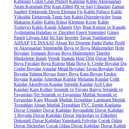
Kabloları
Çoklu Grup Prizleri
Kablolar
Kablo Aksesuarları
Akım Korumalı Priz
Kapı Zilleri
Pil ve Şarj Cihazları
Zaman
Saatleri
Elektronik Devre Elemanı
Fiş
Kablo Pabucu
Kablo
Yüksüğü
Elektronik Tamir Seti
Kablo Düzenleyiciler
Susta
Makaron Kablo
Kablo Klipsi
Klemens
Kroşe
Kablo
Toplayıcı
Kablo Kanalı
Adaptör
Duy
Buat Kutusu ve Kapağı
Aydınlatma Halatları ve Zincirleri
Enerji Sistemleri
Güneş
Paneli
Lityum Akü
Jel Akü
İnverter
Tavan Vantilatörleri
AHŞAP VE İNŞAAT
Ahşap Yer Döşeme
Parke
Parke Profil
ve Aksesuarları
Süpürgelik
Boya ve Boya Malzemeleri
Hobi
Boyaları
Tempare Boyası
Boya Malzemeleri
Tinerler
Maskeleme Bandı
Vernik
Spatula
Hışır Örtü
Duvar Macunu
Boya Fırçaları
Boya Rulosu
Mala
Boya
İç Cephe Boyalar
Dış
Cephe Boyalar
Astarlar
Metal Boyaları
Tavan Boyaları
Yağlı
Boyalar
Yalıtım Boyası
Sprey Boya
Kapı Boyası
Epoksi
Boyalar
Kapılar
Amerikan Kapılar
Melamin Kapılar
Çelik
Kapılar
Akordiyon Kapılar
Sürgülü Kapılar
Acil Çıkış
Kapıları
Kapı Kolları
Seramik ve Fayans
Banyo Seramik ve
Fayansları
Yer Seramik ve Fayansları
Mutfak Seramik ve
Fayansları
Karo
Mozaik
Mutfak Tezgahları
Laminant Mutfak
Tezgahları
Ahşap Mutfak Tezgahları
PVC Zemin Kaplama
Duvar Ürünleri
Duvar Kağıtları
Boyanabilir Duvar Kağıtları
3 Boyutlu Duvar Kağıtları
Duvar Stickerları ve Etiketleri
Dekoratif Duvar Kağıtları
Yapışkanlı Folyolar
Çocuk Odası
Duvar Stickerları
Çocuk Odası Duvar Kağıtları
Duvar Kağıdı