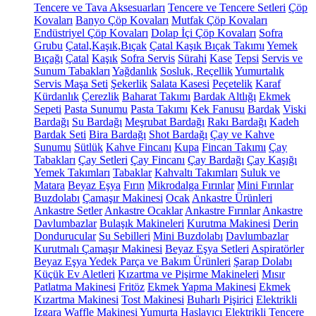
Tencere ve Tava Aksesuarları
Tencere ve Tencere Setleri
Çöp
Kovaları
Banyo Çöp Kovaları
Mutfak Çöp Kovaları
Endüstriyel Çöp Kovaları
Dolap İçi Çöp Kovaları
Sofra
Grubu
Çatal,Kaşık,Bıçak
Çatal Kaşık Bıçak Takımı
Yemek
Bıçağı
Çatal
Kaşık
Sofra Servis
Sürahi
Kase
Tepsi
Servis ve
Sunum Tabakları
Yağdanlık
Sosluk, Reçellik
Yumurtalık
Servis Maşa Seti
Şekerlik
Salata Kasesi
Peçetelik
Karaf
Kürdanlık
Çerezlik
Baharat Takımı
Bardak Altlığı
Ekmek
Sepeti
Pasta Sunumu
Pasta Takımı
Kek Fanusu
Bardak
Viski
Bardağı
Su Bardağı
Meşrubat Bardağı
Rakı Bardağı
Kadeh
Bardak Seti
Bira Bardağı
Shot Bardağı
Çay ve Kahve
Sunumu
Sütlük
Kahve Fincanı
Kupa
Fincan Takımı
Çay
Tabakları
Çay Setleri
Çay Fincanı
Çay Bardağı
Çay Kaşığı
Yemek Takımları
Tabaklar
Kahvaltı Takımları
Suluk ve
Matara
Beyaz Eşya
Fırın
Mikrodalga Fırınlar
Mini Fırınlar
Buzdolabı
Çamaşır Makinesi
Ocak
Ankastre Ürünleri
Ankastre Setler
Ankastre Ocaklar
Ankastre Fırınlar
Ankastre
Davlumbazlar
Bulaşık Makineleri
Kurutma Makinesi
Derin
Dondurucular
Su Sebilleri
Mini Buzdolabı
Davlumbazlar
Kurutmalı Çamaşır Makinesi
Beyaz Eşya Setleri
Aspiratörler
Beyaz Eşya Yedek Parça ve Bakım Ürünleri
Şarap Dolabı
Küçük Ev Aletleri
Kızartma ve Pişirme Makineleri
Mısır
Patlatma Makinesi
Fritöz
Ekmek Yapma Makinesi
Ekmek
Kızartma Makinesi
Tost Makinesi
Buharlı Pişirici
Elektrikli
Izgara
Waffle Makinesi
Yumurta Haşlayıcı
Elektrikli Tencere