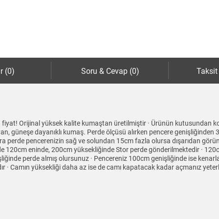
r (0)
Soru & Cevap (0)
Taksit
 fiyat! Orijinal yüksek kalite kumaştan üretilmiştir · Ürünün kutusundan k
mayan, güneşe dayanıklı kumaş. Perde ölçüsü alırken pencere genişliğinden 
ra perde pencerenizin sağ ve solundan 15cm fazla olursa dışarıdan görün
zde 120cm eninde, 200cm yüksekliğinde Stor perde gönderilmektedir · 120
şliğinde perde almış olursunuz · Pencereniz 100cm genişliğinde ise kenarl
r · Camın yüksekliği daha az ise de camı kapatacak kadar açmanız yeterli