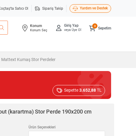
Yardım ve Destek
Koçtaş'ta Satıcı Ol
Sipariş Takip
Giriş Yap
Konum
0
Sepetim
veya Üye Ol
Konum Seç
Mattext Kumaş Stor Perdeler
Sepette
3.652,88
TL
out (karartma) Stor Perde 190x200 cm
Ürün Seçenekleri