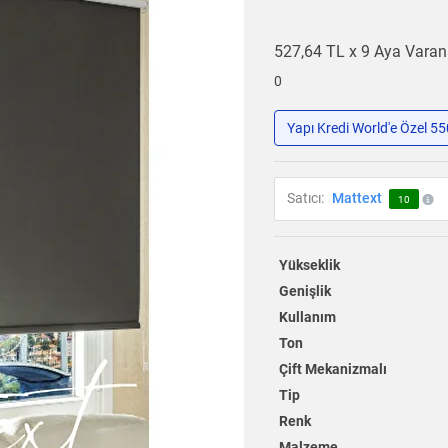
527,64 TL x 9 Aya Vara
0
Yapı Kredi World'e Özel 5
Satıcı:
Mattext
10
Yükseklik
Genişlik
Kullanım
Ton
Çift Mekanizmalı
Tip
Renk
Malzeme