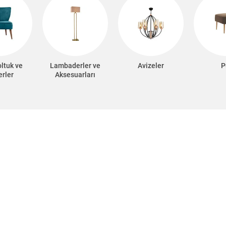
oltuk ve
Lambaderler ve
Avizeler
P
erler
Aksesuarları