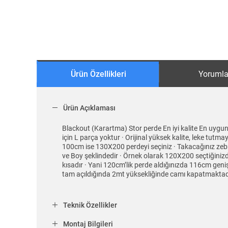
Ürün Özellikleri
Yorumla
Ürün Açıklaması
Blackout (Karartma) Stor perde En iyi kalite En uygun
için L parça yoktur · Orijinal yüksek kalite, leke tut
100cm ise 130X200 perdeyi seçiniz · Takacağınız zeb
ve Boy şeklindedir · Örnek olarak 120X200 seçtiğini
kısadır · Yani 120cm’lik perde aldığınızda 116cm geni
tam açıldığında 2mt yüksekliğinde camı kapatmaktadı
Teknik Özellikler
Montaj Bilgileri