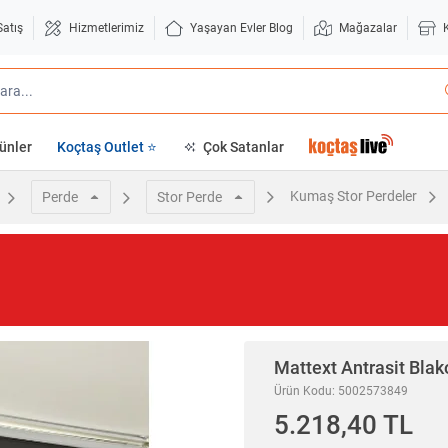
Satış
Hizmetlerimiz
Yaşayan Evler Blog
Mağazalar
ünler
Koçtaş Outlet ⭐
Çok Satanlar
Kumaş Stor Perdeler
Perde
Stor Perde
Mattext
Antrasit Blak
Ürün Kodu: 5002573849
5.218,40 TL