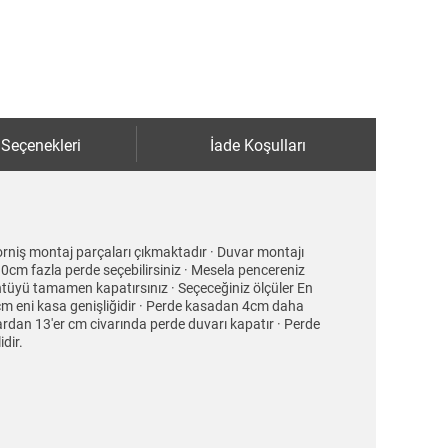
 Seçenekleri
İade Koşulları
orniş montaj parçaları çıkmaktadır · Duvar montajı
30cm fazla perde seçebilirsiniz · Mesela pencereniz
tüyü tamamen kapatırsınız · Seçeceğiniz ölçüler En
cm eni kasa genişliğidir · Perde kasadan 4cm daha
ardan 13'er cm civarında perde duvarı kapatır · Perde
dir.