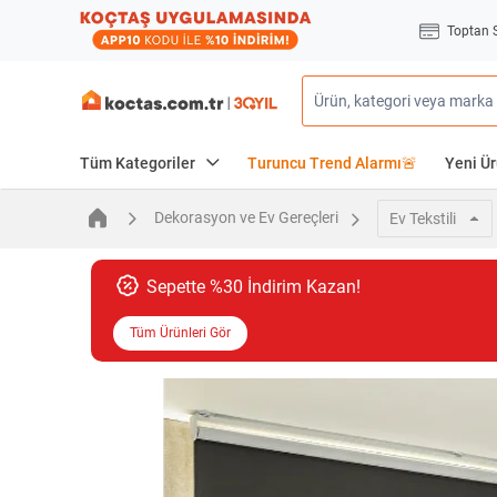
Toptan 
Tüm Kategoriler
Turuncu Trend Alarmı🚨
Yeni Ür
Dekorasyon ve Ev Gereçleri
Ev Tekstili
Sepette %30 İndirim Kazan!
Tüm Ürünleri Gör