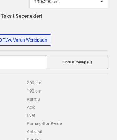
n
Taksit Seçenekleri
50 TL'ye Varan Worldpuan
Soru & Cevap (0)
200
cm
190
cm
Karma
Açık
Evet
Kumaş Stor Perde
Antrasit
Kumaş