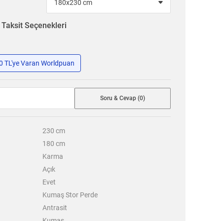
n
Taksit Seçenekleri
50 TL'ye Varan Worldpuan
Soru & Cevap (0)
230
cm
180
cm
Karma
Açık
Evet
Kumaş Stor Perde
Antrasit
Kumaş