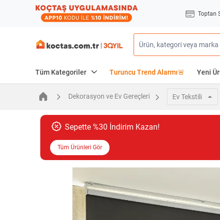
Toptan 
Tüm Kategoriler
Turuncu Trend Alarmı🚨
Yeni Ür
Dekorasyon ve Ev Gereçleri
Ev Tekstili
Sepette %30 İndirim Kazan!
Tüm Ürünleri Gör