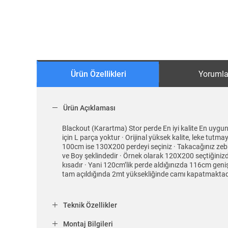
Ürün Özellikleri
Yorumla
Ürün Açıklaması
Blackout (Karartma) Stor perde En iyi kalite En uygun
için L parça yoktur · Orijinal yüksek kalite, leke tut
100cm ise 130X200 perdeyi seçiniz · Takacağınız zeb
ve Boy şeklindedir · Örnek olarak 120X200 seçtiğini
kısadır · Yani 120cm’lik perde aldığınızda 116cm geni
tam açıldığında 2mt yüksekliğinde camı kapatmaktadı
Teknik Özellikler
Montaj Bilgileri