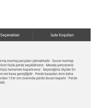
 Seçenekleri
İade Koşulları
orniş montaj parçaları çıkmaktadır · Duvar montajı
30cm fazla perde seçebilirsiniz · Mesela pencereniz
tüyü tamamen kapatırsınız · Seçeceğiniz ölçüler En
cm eni kasa genişliğidir · Perde kasadan 4cm daha
ardan 13'er cm civarında perde duvarı kapatır · Perde
dir.