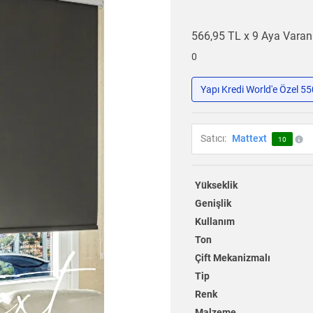
566,95 TL x 9 Aya Vara
0
Yapı Kredi World'e Özel 5
Satıcı:
Mattext
10
Yükseklik
Genişlik
Kullanım
Ton
Çift Mekanizmalı
Tip
Renk
Malzeme