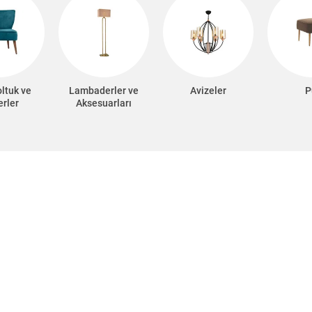
oltuk ve
Lambaderler ve
Avizeler
P
erler
Aksesuarları