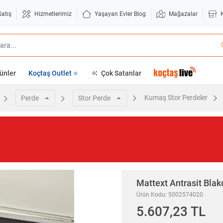
Satış
Hizmetlerimiz
Yaşayan Evler Blog
Mağazalar
ünler
Koçtaş Outlet ⭐
Çok Satanlar
Kumaş Stor Perdeler
Perde
Stor Perde
Mattext
Antrasit Blak
Ürün Kodu: 5002574020
5.607,23 TL