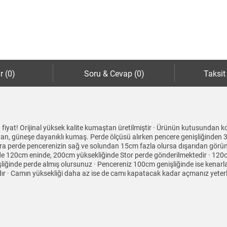
r (0)
Soru & Cevap (0)
Taksit
 fiyat! Orijinal yüksek kalite kumaştan üretilmiştir · Ürünün kutusundan k
mayan, güneşe dayanıklı kumaş. Perde ölçüsü alırken pencere genişliğinden 
ra perde pencerenizin sağ ve solundan 15cm fazla olursa dışarıdan görün
zde 120cm eninde, 200cm yüksekliğinde Stor perde gönderilmektedir · 120
şliğinde perde almış olursunuz · Pencereniz 100cm genişliğinde ise kenarl
r · Camın yüksekliği daha az ise de camı kapatacak kadar açmanız yeterli