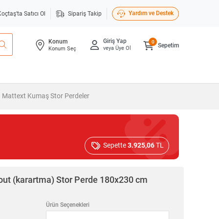
Yardım ve Destek
Koçtaş'ta Satıcı Ol
Sipariş Takip
Giriş Yap
Konum
0
Sepetim
veya Üye Ol
Konum Seç
Mattext Kumaş Stor Perdeler
Sepette
3.925,06
TL
out (karartma) Stor Perde 180x230 cm
Ürün Seçenekleri