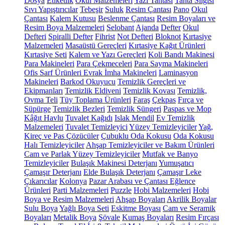
Dosya
Etiketlik
Okul Malzemeleri
Yazı Tahtası
Tahta Silgisi
Sıvı Yapıştırıcılar
Tebeşir
Suluk
Resim Çantası
Pano
Okul
Çantası
Kalem Kutusu
Beslenme Çantası
Resim Boyaları ve
Resim Boya Malzemeleri
Selobant
Ajanda
Defter
Okul
Defteri
Spiralli Defter
Fihrist
Not Defteri
Bloknot
Kırtasiye
Malzemeleri
Masaüstü Gereçleri
Kırtasiye Kağıt Ürünleri
Kırtasiye Seti
Kalem ve Yazı Gereçleri
Koli Bandı Makinesi
Para Makineleri
Para Çekmeceleri
Para Sayma Makineleri
Ofis Sarf Ürünleri
Evrak İmha Makineleri
Laminasyon
Makineleri
Barkod Okuyucu
Temizlik Gereçleri ve
Ekipmanları
Temizlik Eldiveni
Temizlik Kovası
Temizlik,
Ovma Teli
Tüy Toplama Ürünleri
Faraş
Çekpas
Fırça ve
Süpürge
Temizlik Bezleri
Temizlik Süngeri
Paspas ve Mop
Kâğıt Havlu
Tuvalet Kağıdı
Islak Mendil
Ev Temizlik
Malzemeleri
Tuvalet Temizleyici
Yüzey Temizleyiciler
Yağ,
Kireç ve Pas Çözücüler
Çubuklu Oda Kokusu
Oda Kokusu
Halı Temizleyiciler
Ahşap Temizleyiciler ve Bakım Ürünleri
Cam ve Parlak Yüzey Temizleyiciler
Mutfak ve Banyo
Temizleyiciler
Bulaşık Makinesi Deterjanı
Yumuşatıcı
Çamaşır Deterjanı
Elde Bulaşık Deterjanı
Çamaşır Leke
Çıkarıcılar
Kolonya
Pazar Arabası ve Çantası
Eğlence
Ürünleri
Parti Malzemeleri
Puzzle
Hobi Malzemeleri
Hobi
Boya ve Resim Malzemeleri
Ahşap Boyaları
Akrilik Boyalar
Sulu Boya
Yağlı Boya Seti
Eskitme Boyası
Cam ve Seramik
Boyaları
Metalik Boya
Şövale
Kumaş Boyaları
Resim Fırçası