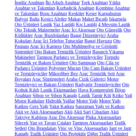
İngiliz Anahtarı
İki Ağızlı Anahtar
Tork Anahtarı
Yıldız
Anahtar ve Takımları
Kurbağcık Anahtarı
Kombine Anahtar
ve Takımları
Boru Anahtarı
Keskiler
Keser
Kargaburun
Balyoz
Balta
Kesici Aletler
Makas
Maket Bıçağı
Iskarpela
Oto Ürünleri
Lastik
Yaz Lastiği
Kış Lastiği
4 Mevsim Lastik
Oto Teknik Malzemeler
Araç İçi Aksesuar
Oto Güneşlik
Oto
Küllükler
Araç Buzdolapları
Bagaj Düzenleyici
Araba
Kokuları
Araç İçi Telefon Tutucular
Bagaj Havuzu
Oto
Paspası
Araç İçi Kamera
Oto Multimedya ve Görüntü
Sistemleri
Oto Bakım Temizlik Ürünleri
Basınçlı Yıkama
Makineleri
Tampon Parlatıcı ve Temizleyiciler
Torpido
Temizlik ve Bakım Ürünleri
Oto Şampuan
Oto Cila ve
Parlatıcı Ürünleri
Polyester Macun
Oto Cam Bakım Ürünleri
ve Temizleyiciler
Mikrofiber Bez
Araç Temizlik Seti
Araç
Boyaları
Araç Süpürgeleri
Araba Çizik Giderici
Motor
Temizleyici ve Bakım Ürünleri
Radyatör Temizleyiciler
Oto
Koltuk Kılıfı
Lastik Ekipmanları
Hava Kompresörü
Bijon
Anahtarı
Sibop ve Sibop Kapağı
Lastik Tamir Kiti
Kriko
Yağ
Motor Katkıları
Hidrolik Yağlar
Motor Yağı
Motor Yağı
Katkısı
Gres Yağı
Yakıt Katkısı
Şanzıman Yağı ve Katkısı
Akü ve Akü Aksesuarları
Akü
Akü Şarj Cihazları
Akü
Takviye Kablosu
Araç Dış Aksesuar
Plaka Aksesuarları
Silecek
Yan ve Tavan Çıtaları
Tampon Aksesuarları
Trafik
Setleri
Oto Brandaları
Vinç ve Vinç Aksesuarları
Jant ve Jant
Kapağı
Trafik Ürünleri
Oto Projektör
Diğer Trafik Ürünleri