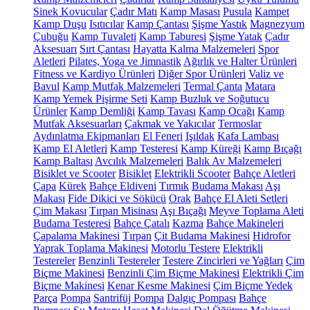
Sinek Kovucular
Çadır Matı
Kamp Masası
Pusula
Kampet
Kamp Duşu
Isıtıcılar
Kamp Çantası
Şişme Yastık
Magnezyum
Çubuğu
Kamp Tuvaleti
Kamp Taburesi
Şişme Yatak
Çadır
Aksesuarı
Sırt Çantası
Hayatta Kalma Malzemeleri
Spor
Aletleri
Pilates, Yoga ve Jimnastik
Ağırlık ve Halter Ürünleri
Fitness ve Kardiyo Ürünleri
Diğer Spor Ürünleri
Valiz ve
Bavul
Kamp Mutfak Malzemeleri
Termal Çanta
Matara
Kamp Yemek Pişirme Seti
Kamp Buzluk ve Soğutucu
Ürünler
Kamp Demliği
Kamp Tavası
Kamp Ocağı
Kamp
Mutfak Aksesuarları
Çakmak ve Yakıcılar
Termoslar
Aydınlatma Ekipmanları
El Feneri
Işıldak
Kafa Lambası
Kamp El Aletleri
Kamp Testeresi
Kamp Küreği
Kamp Bıçağı
Kamp Baltası
Avcılık Malzemeleri
Balık Av Malzemeleri
Bisiklet ve Scooter
Bisiklet
Elektrikli Scooter
Bahçe Aletleri
Çapa
Kürek
Bahçe Eldiveni
Tırmık
Budama Makası
Aşı
Makası
Fide Dikici ve Sökücü
Orak
Bahçe El Aleti Setleri
Çim Makası
Tırpan Misinası
Aşı Bıçağı
Meyve Toplama Aleti
Budama Testeresi
Bahçe Çatalı
Kazma
Bahçe Makineleri
Çapalama Makinesi
Tırpan
Çit Budama Makinesi
Hidrofor
Yaprak Toplama Makinesi
Motorlu Testere
Elektrikli
Testereler
Benzinli Testereler
Testere Zincirleri ve Yağları
Çim
Biçme Makinesi
Benzinli Çim Biçme Makinesi
Elektrikli Çim
Biçme Makinesi
Kenar Kesme Makinesi
Çim Biçme Yedek
Parça
Pompa
Santrifüj Pompa
Dalgıç Pompası
Bahçe