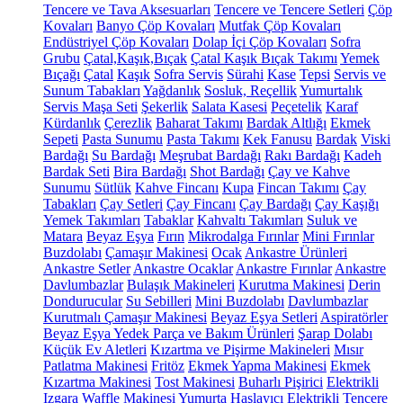
Tencere ve Tava Aksesuarları
Tencere ve Tencere Setleri
Çöp
Kovaları
Banyo Çöp Kovaları
Mutfak Çöp Kovaları
Endüstriyel Çöp Kovaları
Dolap İçi Çöp Kovaları
Sofra
Grubu
Çatal,Kaşık,Bıçak
Çatal Kaşık Bıçak Takımı
Yemek
Bıçağı
Çatal
Kaşık
Sofra Servis
Sürahi
Kase
Tepsi
Servis ve
Sunum Tabakları
Yağdanlık
Sosluk, Reçellik
Yumurtalık
Servis Maşa Seti
Şekerlik
Salata Kasesi
Peçetelik
Karaf
Kürdanlık
Çerezlik
Baharat Takımı
Bardak Altlığı
Ekmek
Sepeti
Pasta Sunumu
Pasta Takımı
Kek Fanusu
Bardak
Viski
Bardağı
Su Bardağı
Meşrubat Bardağı
Rakı Bardağı
Kadeh
Bardak Seti
Bira Bardağı
Shot Bardağı
Çay ve Kahve
Sunumu
Sütlük
Kahve Fincanı
Kupa
Fincan Takımı
Çay
Tabakları
Çay Setleri
Çay Fincanı
Çay Bardağı
Çay Kaşığı
Yemek Takımları
Tabaklar
Kahvaltı Takımları
Suluk ve
Matara
Beyaz Eşya
Fırın
Mikrodalga Fırınlar
Mini Fırınlar
Buzdolabı
Çamaşır Makinesi
Ocak
Ankastre Ürünleri
Ankastre Setler
Ankastre Ocaklar
Ankastre Fırınlar
Ankastre
Davlumbazlar
Bulaşık Makineleri
Kurutma Makinesi
Derin
Dondurucular
Su Sebilleri
Mini Buzdolabı
Davlumbazlar
Kurutmalı Çamaşır Makinesi
Beyaz Eşya Setleri
Aspiratörler
Beyaz Eşya Yedek Parça ve Bakım Ürünleri
Şarap Dolabı
Küçük Ev Aletleri
Kızartma ve Pişirme Makineleri
Mısır
Patlatma Makinesi
Fritöz
Ekmek Yapma Makinesi
Ekmek
Kızartma Makinesi
Tost Makinesi
Buharlı Pişirici
Elektrikli
Izgara
Waffle Makinesi
Yumurta Haşlayıcı
Elektrikli Tencere