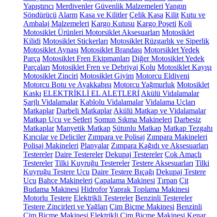
Yapıştırıcı
Merdivenler
Güvenlik Malzemeleri
Yangın
Söndürücü
Alarm
Kasa ve Kilitler
Çelik Kasa
Kilit
Kutu ve
Ambalaj Malzemeleri
Kargo Kutusu
Kargo Poşeti
Koli
Motosiklet Ürünleri
Motorsiklet Aksesuarları
Motosiklet
Kilidi
Motosiklet Stickerları
Motosiklet Rüzgarlık ve Siperlik
Motosiklet Aynası
Motosiklet Brandası
Motorsiklet Yedek
Parça
Motosiklet Fren Ekipmanları
Diğer Motosiklet Yedek
Parçaları
Motosiklet Fren ve Debriyaj Kolu
Motosiklet Kayışı
Motosiklet Zinciri
Motosiklet Giyim
Motorcu Eldiveni
Motorcu Botu ve Ayakkabısı
Motorcu Yağmurluk
Motosiklet
Kaskı
ELEKTRİKLİ EL ALETLERİ
Akülü Vidalamalar
Şarjlı Vidalamalar
Kablolu Vidalamalar
Vidalama Uçları
Matkaplar
Darbeli Matkaplar
Akülü Matkap ve Vidalamalar
Matkap Ucu ve Setleri
Somun Sıkma Makineleri
Darbesiz
Matkaplar
Manyetik Matkap
Sütunlu Matkap
Matkap Tezgahı
Kırıcılar ve Deliciler
Zımpara ve Polisaj
Zımpara Makineleri
Polisaj Makineleri
Planyalar
Zımpara Kağıdı ve Aksesuarları
Testereler
Daire Testereler
Dekupaj Testereler
Çok Amaçlı
Testereler
Tilki Kuyruğu Testereler
Testere Aksesuarları
Tilki
Kuyruğu Testere Ucu
Daire Testere Bıçağı
Dekupaj Testere
Ucu
Bahçe Makineleri
Çapalama Makinesi
Tırpan
Çit
Budama Makinesi
Hidrofor
Yaprak Toplama Makinesi
Motorlu Testere
Elektrikli Testereler
Benzinli Testereler
Testere Zincirleri ve Yağları
Çim Biçme Makinesi
Benzinli
Çim Biçme Makinesi
Elektrikli Çim Biçme Makinesi
Kenar