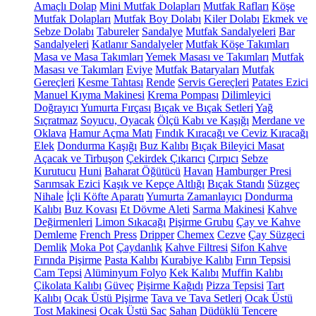
Amaçlı Dolap
Mini Mutfak Dolapları
Mutfak Rafları
Köşe
Mutfak Dolapları
Mutfak Boy Dolabı
Kiler Dolabı
Ekmek ve
Sebze Dolabı
Tabureler
Sandalye
Mutfak Sandalyeleri
Bar
Sandalyeleri
Katlanır Sandalyeler
Mutfak Köşe Takımları
Masa ve Masa Takımları
Yemek Masası ve Takımları
Mutfak
Masası ve Takımları
Eviye
Mutfak Bataryaları
Mutfak
Gereçleri
Kesme Tahtası
Rende
Servis Gereçleri
Patates Ezici
Manuel Kıyma Makinesi
Krema Pompası
Dilimleyici
Doğrayıcı
Yumurta Fırçası
Bıçak ve Bıçak Setleri
Yağ
Sıçratmaz
Soyucu, Oyacak
Ölçü Kabı ve Kaşığı
Merdane ve
Oklava
Hamur Açma Matı
Fındık Kıracağı ve Ceviz Kıracağı
Elek
Dondurma Kaşığı
Buz Kalıbı
Bıçak Bileyici Masat
Açacak ve Tirbuşon
Çekirdek Çıkarıcı
Çırpıcı
Sebze
Kurutucu
Huni
Baharat Öğütücü
Havan
Hamburger Presi
Sarımsak Ezici
Kaşık ve Kepçe Altlığı
Bıçak Standı
Süzgeç
Nihale
İçli Köfte Aparatı
Yumurta Zamanlayıcı
Dondurma
Kalıbı
Buz Kovası
Et Dövme Aleti
Sarma Makinesi
Kahve
Değirmenleri
Limon Sıkacağı
Pişirme Grubu
Çay ve Kahve
Demleme
French Press
Dripper
Chemex
Cezve
Çay Süzgeci
Demlik
Moka Pot
Çaydanlık
Kahve Filtresi
Sifon Kahve
Fırında Pişirme
Pasta Kalıbı
Kurabiye Kalıbı
Fırın Tepsisi
Cam Tepsi
Alüminyum Folyo
Kek Kalıbı
Muffin Kalıbı
Çikolata Kalıbı
Güveç
Pişirme Kağıdı
Pizza Tepsisi
Tart
Kalıbı
Ocak Üstü Pişirme
Tava ve Tava Setleri
Ocak Üstü
Tost Makinesi
Ocak Üstü Sac
Sahan
Düdüklü Tencere