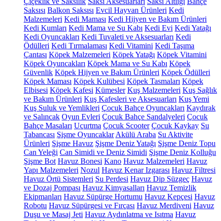
Çiçeklik ve Saksılık
Saksı Aksesuarları
Saksı Altlığı
Bahçe
Saksısı
Balkon Saksısı
Evcil Hayvan Ürünleri
Kedi
Malzemeleri
Kedi Maması
Kedi Hijyen ve Bakım Ürünleri
Kedi Kumları
Kedi Mama ve Su Kabı
Kedi Evi
Kedi Yatağı
Kedi Oyuncakları
Kedi Tuvaleti ve Aksesuarları
Kedi
Ödülleri
Kedi Tırmalaması
Kedi Vitamini
Kedi Taşıma
Çantası
Köpek Malzemeleri
Köpek Yatağı
Köpek Vitamini
Köpek Oyuncakları
Köpek Mama ve Su Kabı
Köpek
Güvenlik
Köpek Hijyen ve Bakım Ürünleri
Köpek Ödülleri
Köpek Maması
Köpek Kulübesi
Köpek Tasmaları
Köpek
Elbisesi
Köpek Kafesi
Kümesler
Kuş Malzemeleri
Kuş Sağlık
ve Bakım Ürünleri
Kuş Kafesleri ve Aksesuarları
Kuş Yemi
Kuş Suluk ve Yemlikleri
Çocuk Bahçe Oyuncakları
Kaydırak
ve Salıncak
Oyun Evleri
Çocuk Bahçe Sandalyeleri
Çocuk
Bahçe Masaları
Uçurtma
Çocuk Scooter
Çocuk Kaykay
Su
Tabancası
Şişme Oyuncaklar
Akülü Araba
Su Aktivite
Ürünleri
Şişme Havuz
Şişme Deniz Yatağı
Şişme Deniz Topu
Can Yeleği
Can Simidi ve Deniz Simidi
Şişme Deniz Kolluğu
Şişme Bot
Havuz Bonesi
Kano
Havuz Malzemeleri
Havuz
Yapı Malzemeleri
Nozul
Havuz Kenar Izgarası
Havuz Filtresi
Havuz Örtü Sistemleri
Su Perdesi
Havuz Dip Süzgeç
Havuz
ve Dozaj Pompası
Havuz Kimyasalları
Havuz Temizlik
Ekipmanları
Havuz Süpürge Hortumu
Havuz Kepçesi
Havuz
Robotu
Havuz Süpürgesi ve Fırçası
Havuz Merdiveni
Havuz
Duşu ve Masaj Jeti
Havuz Aydınlatma ve Isıtma
Havuz