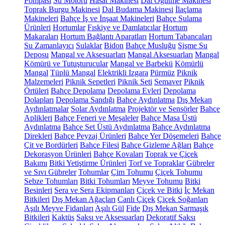
Pompası
Su Motoru
Hasat Makinesi
Dal Öğütme Makinesi
Toprak Burgu Makinesi
Dal Budama Makinesi
İlaçlama
Makineleri
Bahçe İş ve İnşaat Makineleri
Bahçe Sulama
Ürünleri
Hortumlar
Fıskiye ve Damlatıcılar
Hortum
Makaraları
Hortum Bağlantı Aparatları
Hortum Tabancaları
Su Zamanlayıcı
Sulaklar
Bidon
Bahçe Musluğu
Şişme Su
Deposu
Mangal ve Aksesuarları
Mangal Aksesuarları
Mangal
Kömürü ve Tutuşturucular
Mangal ve Barbekü
Kömürlü
Mangal
Tüplü Mangal
Elektrikli Izgara
Pürmüz
Piknik
Malzemeleri
Piknik Sepetleri
Piknik Seti
Semaver
Piknik
Örtüleri
Bahçe Depolama
Depolama Evleri
Depolama
Dolapları
Depolama Sandığı
Bahçe Aydınlatma
Dış Mekan
Aydınlatmalar
Solar Aydınlatma
Projektör ve Sensörler
Bahçe
Aplikleri
Bahçe Feneri ve Meşaleler
Bahçe Masa Üstü
Aydınlatma
Bahçe Set Üstü Aydınlatma
Bahçe Aydınlatma
Direkleri
Bahçe Peyzaj Ürünleri
Bahçe Yer Döşemeleri
Bahçe
Çit ve Bordürleri
Bahçe Filesi
Bahçe Gizleme Ağları
Bahçe
Dekorasyon Ürünleri
Bahçe Kovaları
Toprak ve Çiçek
Bakımı
Bitki Yetiştirme Ürünleri
Torf ve Topraklar
Gübreler
ve Sıvı Gübreler
Tohumlar
Çim Tohumu
Çiçek Tohumu
Sebze Tohumları
Bitki Tohumları
Meyve Tohumu
Bitki
Besinleri
Sera ve Sera Ekipmanları
Çiçek ve Bitki
İç Mekan
Bitkileri
Dış Mekan Ağaçları
Canlı Çiçek
Çiçek Soğanları
Aşılı Meyve Fidanları
Aşılı Gül
Fide
Dış Mekan Sarmaşık
Bitkileri
Kaktüs
Saksı ve Aksesuarları
Dekoratif Saksı