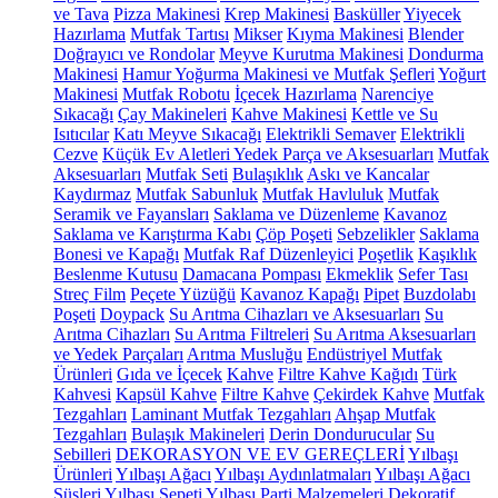
ve Tava
Pizza Makinesi
Krep Makinesi
Basküller
Yiyecek
Hazırlama
Mutfak Tartısı
Mikser
Kıyma Makinesi
Blender
Doğrayıcı ve Rondolar
Meyve Kurutma Makinesi
Dondurma
Makinesi
Hamur Yoğurma Makinesi ve Mutfak Şefleri
Yoğurt
Makinesi
Mutfak Robotu
İçecek Hazırlama
Narenciye
Sıkacağı
Çay Makineleri
Kahve Makinesi
Kettle ve Su
Isıtıcılar
Katı Meyve Sıkacağı
Elektrikli Semaver
Elektrikli
Cezve
Küçük Ev Aletleri Yedek Parça ve Aksesuarları
Mutfak
Aksesuarları
Mutfak Seti
Bulaşıklık
Askı ve Kancalar
Kaydırmaz
Mutfak Sabunluk
Mutfak Havluluk
Mutfak
Seramik ve Fayansları
Saklama ve Düzenleme
Kavanoz
Saklama ve Karıştırma Kabı
Çöp Poşeti
Sebzelikler
Saklama
Bonesi ve Kapağı
Mutfak Raf Düzenleyici
Poşetlik
Kaşıklık
Beslenme Kutusu
Damacana Pompası
Ekmeklik
Sefer Tası
Streç Film
Peçete Yüzüğü
Kavanoz Kapağı
Pipet
Buzdolabı
Poşeti
Doypack
Su Arıtma Cihazları ve Aksesuarları
Su
Arıtma Cihazları
Su Arıtma Filtreleri
Su Arıtma Aksesuarları
ve Yedek Parçaları
Arıtma Musluğu
Endüstriyel Mutfak
Ürünleri
Gıda ve İçecek
Kahve
Filtre Kahve Kağıdı
Türk
Kahvesi
Kapsül Kahve
Filtre Kahve
Çekirdek Kahve
Mutfak
Tezgahları
Laminant Mutfak Tezgahları
Ahşap Mutfak
Tezgahları
Bulaşık Makineleri
Derin Dondurucular
Su
Sebilleri
DEKORASYON VE EV GEREÇLERİ
Yılbaşı
Ürünleri
Yılbaşı Ağacı
Yılbaşı Aydınlatmaları
Yılbaşı Ağacı
Süsleri
Yılbaşı Sepeti
Yılbaşı Parti Malzemeleri
Dekoratif