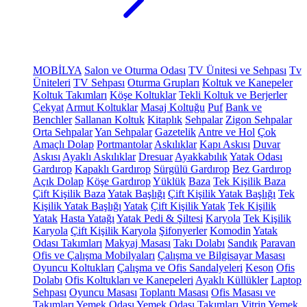
MOBİLYA
Salon ve Oturma Odası
TV Ünitesi ve Sehpası
Tv
Üniteleri
TV Sehpası
Oturma Grupları
Koltuk ve Kanepeler
Koltuk Takımları
Köşe Koltuklar
Tekli Koltuk ve Berjerler
Çekyat
Armut Koltuklar
Masaj Koltuğu
Puf
Bank ve
Benchler
Sallanan Koltuk
Kitaplık
Sehpalar
Zigon Sehpalar
Orta Sehpalar
Yan Sehpalar
Gazetelik
Antre ve Hol
Çok
Amaçlı Dolap
Portmantolar
Askılıklar
Kapı Askısı
Duvar
Askısı
Ayaklı Askılıklar
Dresuar
Ayakkabılık
Yatak Odası
Gardırop
Kapaklı Gardırop
Sürgülü Gardırop
Bez Gardırop
Açık Dolap
Köşe Gardırop
Yüklük
Baza
Tek Kişilik Baza
Çift Kişilik Baza
Yatak Başlığı
Çift Kişilik Yatak Başlığı
Tek
Kişilik Yatak Başlığı
Yatak
Çift Kişilik Yatak
Tek Kişilik
Yatak
Hasta Yatağı
Yatak Pedi & Şiltesi
Karyola
Tek Kişilik
Karyola
Çift Kişilik Karyola
Şifonyerler
Komodin
Yatak
Odası Takımları
Makyaj Masası
Takı Dolabı
Sandık
Paravan
Ofis ve Çalışma Mobilyaları
Çalışma ve Bilgisayar Masası
Oyuncu Koltukları
Çalışma ve Ofis Sandalyeleri
Keson
Ofis
Dolabı
Ofis Koltukları ve Kanepeleri
Ayaklı Küllükler
Laptop
Sehpası
Oyuncu Masası
Toplantı Masası
Ofis Masası ve
Takımları
Yemek Odası
Yemek Odası Takımları
Vitrin
Yemek