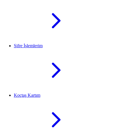
Şifre İşlemlerim
Koçtaş Kartım