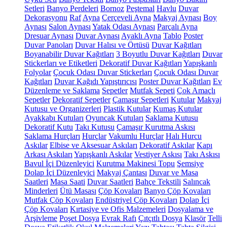
Setleri
Banyo Perdeleri
Bornoz
Peştemal
Havlu
Duvar
Dekorasyonu
Raf
Ayna
Çerçeveli Ayna
Makyaj Aynası
Boy
Aynası
Salon Aynası
Yatak Odası Aynası
Parçalı Ayna
Dresuar Aynası
Duvar Aynası
Ayaklı Ayna
Tablo
Poster
Duvar Panoları
Duvar Halısı ve Örtüsü
Duvar Kağıtları
Boyanabilir Duvar Kağıtları
3 Boyutlu Duvar Kağıtları
Duvar
Stickerları ve Etiketleri
Dekoratif Duvar Kağıtları
Yapışkanlı
Folyolar
Çocuk Odası Duvar Stickerları
Çocuk Odası Duvar
Kağıtları
Duvar Kağıdı Yapıştırıcısı
Poster Duvar Kağıtları
Ev
Düzenleme ve Saklama
Sepetler
Mutfak Sepeti
Çok Amaçlı
Sepetler
Dekoratif Sepetler
Çamaşır Sepetleri
Kutular
Makyaj
Kutusu ve Organizerleri
Plastik Kutular
Kumaş Kutular
Ayakkabı Kutuları
Oyuncak Kutuları
Saklama Kutusu
Dekoratif Kutu
Takı Kutusu
Çamaşır Kurutma Askısı
Saklama Hurçları
Hurçlar
Vakumlu Hurçlar
Halı Hurcu
Askılar
Elbise ve Aksesuar Askıları
Dekoratif Askılar
Kapı
Arkası Askıları
Yapışkanlı Askılar
Vestiyer Askısı
Takı Askısı
Bavul İçi Düzenleyici
Kurutma Makinesi Topu
Şemsiye
Dolap İçi Düzenleyici
Makyaj Çantası
Duvar ve Masa
Saatleri
Masa Saati
Duvar Saatleri
Bahçe Tekstili
Salıncak
Minderleri
Ütü Masası
Çöp Kovaları
Banyo Çöp Kovaları
Mutfak Çöp Kovaları
Endüstriyel Çöp Kovaları
Dolap İçi
Çöp Kovaları
Kırtasiye ve Ofis Malzemeleri
Dosyalama ve
Arşivleme
Poşet Dosya
Evrak Rafı
Çıtçıtlı Dosya
Klasör
Telli