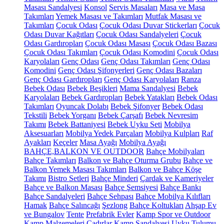
Masası Sandalyesi
Konsol
Servis Masaları
Masa ve Masa
Takımları
Yemek Masası ve Takımları
Mutfak Masası ve
Takımları
Çocuk Odası
Çocuk Odası Duvar Stickerları
Çocuk
Odası Duvar Kağıtları
Çocuk Odası Sandalyeleri
Çocuk
Odası Gardıropları
Çocuk Odası Masası
Çocuk Odası Bazası
Çocuk Odası Takımları
Çocuk Odası Komodini
Çocuk Odası
Karyolaları
Genç Odası
Genç Odası Takımları
Genç Odası
Komodini
Genç Odası Şifonyerleri
Genç Odası Bazaları
Genç Odası Gardıropları
Genç Odası Karyolaları
Ranza
Bebek Odası
Bebek Beşikleri
Mama Sandalyesi
Bebek
Karyolaları
Bebek Gardıropları
Bebek Yatakları
Bebek Odası
Takımları
Oyuncak Dolabı
Bebek Şifonyer
Bebek Odası
Tekstili
Bebek Yorganı
Bebek Çarşafı
Bebek Nevresim
Takımı
Bebek Battaniyesi
Bebek Uyku Seti
Mobilya
Aksesuarları
Mobilya Yedek Parçaları
Mobilya Kulpları
Raf
Ayakları
Keçeler
Masa Ayağı
Mobilya Ayağı
BAHÇE,BALKON VE OUTDOOR
Bahçe Mobilyaları
Bahçe Takımları
Balkon ve Bahçe Oturma Grubu
Bahçe ve
Balkon Yemek Masası Takımları
Balkon ve Bahçe Köşe
Takımı
Bistro Setleri
Bahçe Minderi
Çardak ve Kameriyeler
Bahçe ve Balkon Masası
Bahçe Şemsiyesi
Bahçe Bankı
Bahçe Sandalyeleri
Bahçe Sehpası
Bahçe Mobilya Kılıfları
Hamak
Bahçe Salıncağı
Şezlong
Bahçe Koltukları
Ahşap Ev
ve Bungalov
Tente
Prefabrik Evler
Kamp Spor ve Outdoor
Kamp Malzemeleri
Çadırlar
Kamp Sandalyesi
Uyku Tulumu