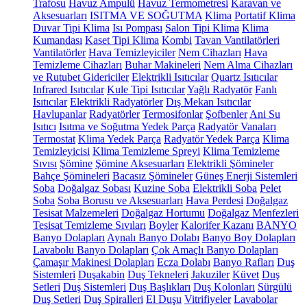
Trafosu
Havuz Ampulü
Havuz Termometresi
Karavan ve
Aksesuarları
ISITMA VE SOĞUTMA
Klima
Portatif Klima
Duvar Tipi Klima
Isı Pompası
Salon Tipi Klima
Klima
Kumandası
Kaset Tipi Klima
Kombi
Tavan Vantilatörleri
Vantilatörler
Hava Temizleyiciler
Nem Cihazları
Hava
Temizleme Cihazları
Buhar Makineleri
Nem Alma Cihazları
ve Rutubet Gidericiler
Elektrikli Isıtıcılar
Quartz Isıtıcılar
Infrared Isıtıcılar
Kule Tipi Isıtıcılar
Yağlı Radyatör
Fanlı
Isıtıcılar
Elektrikli Radyatörler
Dış Mekan Isıtıcılar
Havlupanlar
Radyatörler
Termosifonlar
Şofbenler
Ani Su
Isıtıcı
Isıtma ve Soğutma Yedek Parça
Radyatör Vanaları
Termostat
Klima Yedek Parça
Radyatör Yedek Parça
Klima
Temizleyicisi
Klima Temizleme Spreyi
Klima Temizleme
Sıvısı
Şömine
Şömine Aksesuarları
Elektrikli Şömineler
Bahçe Şömineleri
Bacasız Şömineler
Güneş Enerji Sistemleri
Soba
Doğalgaz Sobası
Kuzine Soba
Elektrikli Soba
Pelet
Soba
Soba Borusu ve Aksesuarları
Hava Perdesi
Doğalgaz
Tesisat Malzemeleri
Doğalgaz Hortumu
Doğalgaz Menfezleri
Tesisat Temizleme Sıvıları
Boyler
Kalorifer Kazanı
BANYO
Banyo Dolapları
Aynalı Banyo Dolabı
Banyo Boy Dolapları
Lavabolu Banyo Dolapları
Çok Amaçlı Banyo Dolapları
Çamaşır Makinesi Dolapları
Ecza Dolabı
Banyo Rafları
Duş
Sistemleri
Duşakabin
Duş Tekneleri
Jakuziler
Küvet
Duş
Setleri
Duş Sistemleri
Duş Başlıkları
Duş Kolonları
Sürgülü
Duş Setleri
Duş Spiralleri
El Duşu
Vitrifiyeler
Lavabolar