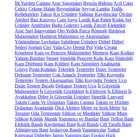
İlk Yardım Çantası
Araç Sigortaları
Benzin Bidonu
Acil Çıkış
Çekici
Çekme Halatı
Boyunluklar
Seyyar Lamba
Trafik
Reflektörleri
Takoz
Kış Ürünleri
Yağmur Kaydırıcılar
Ölçüm
Aletleri
Buz Kazıyıcı
Cam Suyu
Lastik Kar Paleti
Kışlık Set
Ürünler
Antifrizler
Buğu Giderici
Lastik Zinciri
Elektrikli
Araç Şarj İstasyonları
Oto Yedek Parça
Römork
Hırdavat
Malzemeleri
Hırdavat Malzemesi ve Aksesuarları
Yönlendirme Levhaları
Sabitleme Ürünleri
Dübel
Dübel
Setleri
Somun
Çivi
Vida-Çivi
Demir Pul
Vida
Civata
Köşebent
Kapı ve Pencere Malzemeleri
Menteşe
Kapı Kolları
Yalıtım Bantları
Stoper
Sineklik
Pencere Kolu
Kapı Hidroliği
Kapı Dürbünü
Kapı Kilitleri
Kapı Sürgüleri
Anahtarlık
Gönye
Posta Kutuları
Tekerlek
Testereler
Daire Testereler
Dekupaj Testereler
Çok Amaçlı Testereler
Tilki Kuyruğu
Testereler
Testere Aksesuarları
Tilki Kuyruğu Testere Ucu
Daire Testere Bıçağı
Dekupaj Testere Ucu
İş Güvenlik
Malzemeleri
İş Güvenlik Gözlükleri
İş Eldiveni
İş Elbisesi
İş
Ayakkabısı
Diğer İş Güvenlik Ürünleri
Siperlik
Lanyard
Takım Çanta Ve Dolapları
Takım Çantası
Takım ve Hizmet
Dolapları
Avadanlık
Ölçü Aletleri
Metre ve Şerit Metre
Su
Terazisi
Oda Termostatı
Silikon ve Mastikler
Silikon
Mum
Silikon
Köpük
Mastik
Yapıştırıcı ve Bantlar
Bant
Teflon Bant
Elektrik Bandı
Kaydırmaz Bant
Koli Bandı
Çift Taraflı Bant
Alüminyum Bant
İzolasyon Bandı
Yapıştırıcılar
Tutkal
Kimyasal Dübeller
Japon Yapıştırıcıları
Epoksi
Hızlı