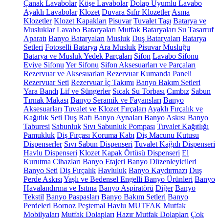
Çanak Lavabolar
Köşe Lavabolar
Dolap Uyumlu Lavabo
Ayaklı Lavabolar
Klozet
Duvara Sıfır Klozetler
Asma
Klozetler
Klozet Kapakları
Pisuvar
Tuvalet Taşı
Batarya ve
Musluklar
Lavabo Bataryaları
Mutfak Bataryaları
Su Tasarruf
Aparatı
Banyo Bataryaları
Musluk
Duş Bataryaları
Batarya
Setleri
Fotoselli Batarya
Ara Musluk
Pisuvar Musluğu
Batarya ve Musluk Yedek Parçaları
Sifon
Lavabo Sifonu
Eviye Sifonu
Yer Sifonu
Sifon Aksesuarları ve Parçaları
Rezervuar ve Aksesuarları
Rezervuar Kumanda Paneli
Rezervuar Seti
Rezervuar İç Takımı
Banyo Bakım Setleri
Yara Bandı
Lif ve Süngerler
Sıcak Su Torbası
Cımbız
Sabun
Tırnak Makası
Banyo Seramik ve Fayansları
Banyo
Aksesuarları
Tuvalet ve Klozet Fırçaları
Ayaklı Fırçalık ve
Kağıtlık Seti
Duş Rafı
Banyo Aynaları
Banyo Askısı
Banyo
Taburesi
Sabunluk
Sıvı Sabunluk Pompası
Tuvalet Kağıtlığı
Pamukluk
Diş Fırçası Koruma Kabı
Diş Macunu Kutusu
Dispenserler
Sıvı Sabun Dispenseri
Tuvalet Kağıdı Dispenseri
Havlu Dispenseri
Klozet Kapak Örtüsü Dispenseri
El
Kurutma Cihazları
Banyo Etajeri
Banyo Düzenleyicileri
Banyo Seti
Diş Fırçalık
Havluluk
Banyo Kaydırmazı
Duş
Perde Askısı
Yaşlı ve Bedensel Engelli Banyo Ürünleri
Banyo
Havalandırma ve Isıtma
Banyo Aspiratörü
Diğer
Banyo
Tekstil
Banyo Paspasları
Banyo Bakım Setleri
Banyo
Perdeleri
Bornoz
Peştemal
Havlu
MUTFAK
Mutfak
Mobilyaları
Mutfak Dolapları
Hazır Mutfak Dolapları
Çok