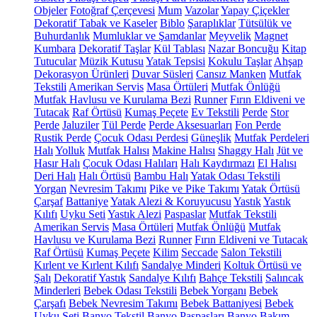
Objeler
Fotoğraf Çerçevesi
Mum
Vazolar
Yapay Çiçekler
Dekoratif Tabak ve Kaseler
Biblo
Şaraplıklar
Tütsülük ve
Buhurdanlık
Mumluklar ve Şamdanlar
Meyvelik
Magnet
Kumbara
Dekoratif Taşlar
Kül Tablası
Nazar Boncuğu
Kitap
Tutucular
Müzik Kutusu
Yatak Tepsisi
Kokulu Taşlar
Ahşap
Dekorasyon Ürünleri
Duvar Süsleri
Cansız Manken
Mutfak
Tekstili
Amerikan Servis
Masa Örtüleri
Mutfak Önlüğü
Mutfak Havlusu ve Kurulama Bezi
Runner
Fırın Eldiveni ve
Tutacak
Raf Örtüsü
Kumaş Peçete
Ev Tekstili
Perde
Stor
Perde
Jaluziler
Tül Perde
Perde Aksesuarları
Fon Perde
Rustik Perde
Çocuk Odası Perdesi
Güneşlik
Mutfak Perdeleri
Halı
Yolluk
Mutfak Halısı
Makine Halısı
Shaggy Halı
Jüt ve
Hasır Halı
Çocuk Odası Halıları
Halı Kaydırmazı
El Halısı
Deri Halı
Halı Örtüsü
Bambu Halı
Yatak Odası Tekstili
Yorgan
Nevresim Takımı
Pike ve Pike Takımı
Yatak Örtüsü
Çarşaf
Battaniye
Yatak Alezi & Koruyucusu
Yastık
Yastık
Kılıfı
Uyku Seti
Yastık Alezi
Paspaslar
Mutfak Tekstili
Amerikan Servis
Masa Örtüleri
Mutfak Önlüğü
Mutfak
Havlusu ve Kurulama Bezi
Runner
Fırın Eldiveni ve Tutacak
Raf Örtüsü
Kumaş Peçete
Kilim
Seccade
Salon Tekstili
Kırlent ve Kırlent Kılıfı
Sandalye Minderi
Koltuk Örtüsü ve
Şalı
Dekoratif Yastık
Sandalye Kılıfı
Bahçe Tekstili
Salıncak
Minderleri
Bebek Odası Tekstili
Bebek Yorganı
Bebek
Çarşafı
Bebek Nevresim Takımı
Bebek Battaniyesi
Bebek
Uyku Seti
Banyo Tekstil
Banyo Paspasları
Banyo Bakım