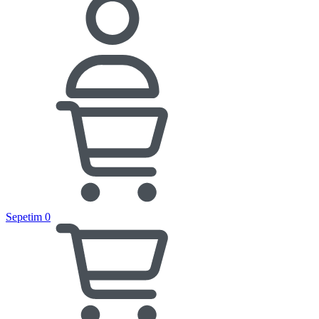
Sepetim
0