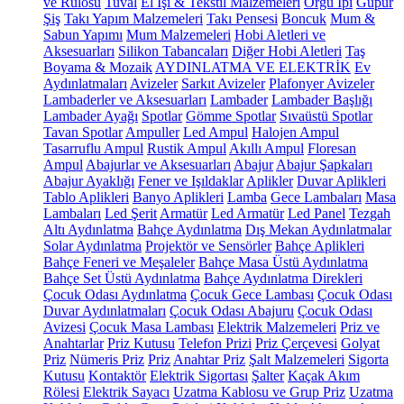
ve Rulosu
Tuval
El İşi & Tekstil Malzemeleri
Örgü İpi
Güpür
Şiş
Takı Yapım Malzemeleri
Takı Pensesi
Boncuk
Mum &
Sabun Yapımı
Mum Malzemeleri
Hobi Aletleri ve
Aksesuarları
Silikon Tabancaları
Diğer Hobi Aletleri
Taş
Boyama & Mozaik
AYDINLATMA VE ELEKTRİK
Ev
Aydınlatmaları
Avizeler
Sarkıt Avizeler
Plafonyer Avizeler
Lambaderler ve Aksesuarları
Lambader
Lambader Başlığı
Lambader Ayağı
Spotlar
Gömme Spotlar
Sıvaüstü Spotlar
Tavan Spotlar
Ampuller
Led Ampul
Halojen Ampul
Tasarruflu Ampul
Rustik Ampul
Akıllı Ampul
Floresan
Ampul
Abajurlar ve Aksesuarları
Abajur
Abajur Şapkaları
Abajur Ayaklığı
Fener ve Işıldaklar
Aplikler
Duvar Aplikleri
Tablo Aplikleri
Banyo Aplikleri
Lamba
Gece Lambaları
Masa
Lambaları
Led Şerit
Armatür
Led Armatür
Led Panel
Tezgah
Altı Aydınlatma
Bahçe Aydınlatma
Dış Mekan Aydınlatmalar
Solar Aydınlatma
Projektör ve Sensörler
Bahçe Aplikleri
Bahçe Feneri ve Meşaleler
Bahçe Masa Üstü Aydınlatma
Bahçe Set Üstü Aydınlatma
Bahçe Aydınlatma Direkleri
Çocuk Odası Aydınlatma
Çocuk Gece Lambası
Çocuk Odası
Duvar Aydınlatmaları
Çocuk Odası Abajuru
Çocuk Odası
Avizesi
Çocuk Masa Lambası
Elektrik Malzemeleri
Priz ve
Anahtarlar
Priz Kutusu
Telefon Prizi
Priz Çerçevesi
Golyat
Priz
Nümeris Priz
Priz
Anahtar Priz
Şalt Malzemeleri
Sigorta
Kutusu
Kontaktör
Elektrik Sigortası
Şalter
Kaçak Akım
Rölesi
Elektrik Sayacı
Uzatma Kablosu ve Grup Priz
Uzatma