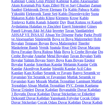
Kabloları
Çoklu Grup Prizleri
Kablolar
Kablo Aksesuarları
Akım Korumalı Priz
Kapı Zilleri
Pil ve Şarj Cihazları
Zaman
Saatleri
Elektronik Devre Elemanı
Fiş
Kablo Pabucu
Kablo
Yüksüğü
Elektronik Tamir Seti
Kablo Düzenleyiciler
Susta
Makaron Kablo
Kablo Klipsi
Klemens
Kroşe
Kablo
Toplayıcı
Kablo Kanalı
Adaptör
Duy
Buat Kutusu ve Kapağı
Aydınlatma Halatları ve Zincirleri
Enerji Sistemleri
Güneş
Paneli
Lityum Akü
Jel Akü
İnverter
Tavan Vantilatörleri
AHŞAP VE İNŞAAT
Ahşap Yer Döşeme
Parke
Parke Profil
ve Aksesuarları
Süpürgelik
Boya ve Boya Malzemeleri
Hobi
Boyaları
Tempare Boyası
Boya Malzemeleri
Tinerler
Maskeleme Bandı
Vernik
Spatula
Hışır Örtü
Duvar Macunu
Boya Fırçaları
Boya Rulosu
Mala
Boya
İç Cephe Boyalar
Dış
Cephe Boyalar
Astarlar
Metal Boyaları
Tavan Boyaları
Yağlı
Boyalar
Yalıtım Boyası
Sprey Boya
Kapı Boyası
Epoksi
Boyalar
Kapılar
Amerikan Kapılar
Melamin Kapılar
Çelik
Kapılar
Akordiyon Kapılar
Sürgülü Kapılar
Acil Çıkış
Kapıları
Kapı Kolları
Seramik ve Fayans
Banyo Seramik ve
Fayansları
Yer Seramik ve Fayansları
Mutfak Seramik ve
Fayansları
Karo
Mozaik
Mutfak Tezgahları
Laminant Mutfak
Tezgahları
Ahşap Mutfak Tezgahları
PVC Zemin Kaplama
Duvar Ürünleri
Duvar Kağıtları
Boyanabilir Duvar Kağıtları
3 Boyutlu Duvar Kağıtları
Duvar Stickerları ve Etiketleri
Dekoratif Duvar Kağıtları
Yapışkanlı Folyolar
Çocuk Odası
Duvar Stickerları
Çocuk Odası Duvar Kağıtları
Duvar Kağıdı