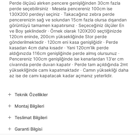
Perde ölçüsü alırken pencere genişliğinden 30cm fazla
perde seçebilirsiniz · Mesela pencereniz 100cm ise
130X200 perdeyi seçiniz · Takacağınız zebra perde
pencerenizin sağ ve solundan 15cm fazla olursa dışarıdan
görüntüyü tamamen kapatırsınız · Seçeceğiniz ölçüler En
ve Boy şeklindedir · Örnek olarak 120X200 seçtiğinizde
120cm eninde, 200cm yüksekliğinde Stor perde
gönderilmektedir · 120cm eni kasa genişliğidir · Perde
kasadan 4cm daha kısadır · Yani 120cm’lik perde
aldığınızda 116cm genişliğinde perde almış olursunuz ·
Pencereniz 100cm genişliğinde ise kenarlardan 13'er cm
civarında perde duvarı kapatır · Perde tam açıldığında 2mt
yüksekliğinde camı kapatmaktadır · Camın yüksekliği daha
az ise de camı kapatacak kadar açmanız yeterlidir.
Teknik Özellikler
Montaj Bilgileri
Teslimat Bilgileri
Garanti Bilgisi