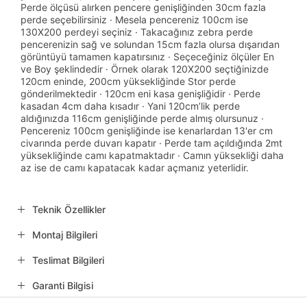
Perde ölçüsü alırken pencere genişliğinden 30cm fazla
perde seçebilirsiniz · Mesela pencereniz 100cm ise
130X200 perdeyi seçiniz · Takacağınız zebra perde
pencerenizin sağ ve solundan 15cm fazla olursa dışarıdan
görüntüyü tamamen kapatırsınız · Seçeceğiniz ölçüler En
ve Boy şeklindedir · Örnek olarak 120X200 seçtiğinizde
120cm eninde, 200cm yüksekliğinde Stor perde
gönderilmektedir · 120cm eni kasa genişliğidir · Perde
kasadan 4cm daha kısadır · Yani 120cm’lik perde
aldığınızda 116cm genişliğinde perde almış olursunuz ·
Pencereniz 100cm genişliğinde ise kenarlardan 13'er cm
civarında perde duvarı kapatır · Perde tam açıldığında 2mt
yüksekliğinde camı kapatmaktadır · Camın yüksekliği daha
az ise de camı kapatacak kadar açmanız yeterlidir.
Teknik Özellikler
Montaj Bilgileri
Teslimat Bilgileri
Garanti Bilgisi