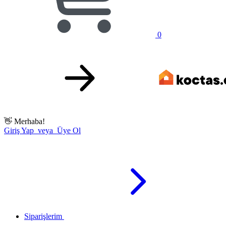
0
👋
Merhaba!
Giriş Yap veya Üye Ol
Siparişlerim