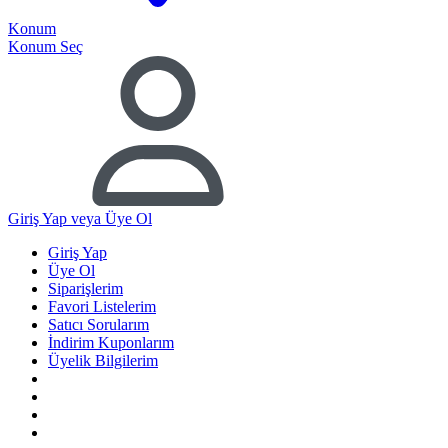
Konum
Konum Seç
Giriş Yap
veya Üye Ol
Giriş Yap
Üye Ol
Siparişlerim
Favori Listelerim
Satıcı Sorularım
İndirim Kuponlarım
Üyelik Bilgilerim