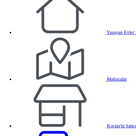
Yaşayan Evler
Mağazalar
Koçtaş'ta Satıc