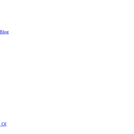
 Blog
ı Ol