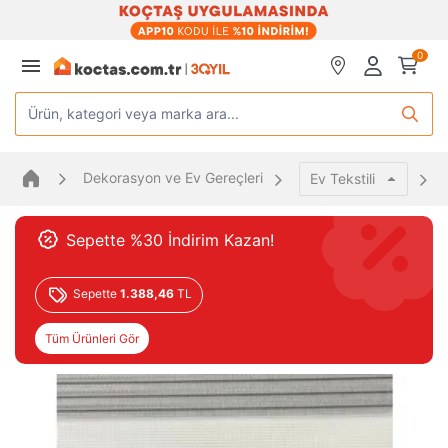
0
Ürün, kategori veya marka ara...
Dekorasyon ve Ev Gereçleri
Ev Tekstili
Sepette %30 İndirim Kazan!
Sepette
1.388,46
TL
Tüm Ürünleri Gör